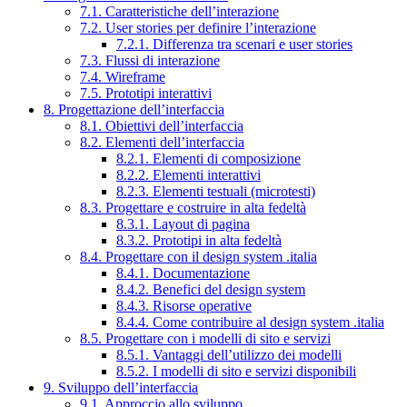
7.1. Caratteristiche dell’interazione
7.2. User stories per definire l’interazione
7.2.1. Differenza tra scenari e user stories
7.3. Flussi di interazione
7.4. Wireframe
7.5. Prototipi interattivi
8. Progettazione dell’interfaccia
8.1. Obiettivi dell’interfaccia
8.2. Elementi dell’interfaccia
8.2.1. Elementi di composizione
8.2.2. Elementi interattivi
8.2.3. Elementi testuali (microtesti)
8.3. Progettare e costruire in alta fedeltà
8.3.1. Layout di pagina
8.3.2. Prototipi in alta fedeltà
8.4. Progettare con il design system .italia
8.4.1. Documentazione
8.4.2. Benefici del design system
8.4.3. Risorse operative
8.4.4. Come contribuire al design system .italia
8.5. Progettare con i modelli di sito e servizi
8.5.1. Vantaggi dell’utilizzo dei modelli
8.5.2. I modelli di sito e servizi disponibili
9. Sviluppo dell’interfaccia
9.1. Approccio allo sviluppo