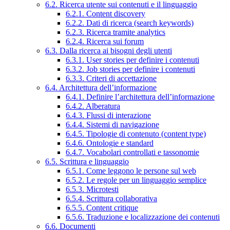
6.2. Ricerca utente sui contenuti e il linguaggio
6.2.1. Content discovery
6.2.2. Dati di ricerca (search keywords)
6.2.3. Ricerca tramite analytics
6.2.4. Ricerca sui forum
6.3. Dalla ricerca ai bisogni degli utenti
6.3.1. User stories per definire i contenuti
6.3.2. Job stories per definire i contenuti
6.3.3. Criteri di accettazione
6.4. Architettura dell’informazione
6.4.1. Definire l’architettura dell’informazione
6.4.2. Alberatura
6.4.3. Flussi di interazione
6.4.4. Sistemi di navigazione
6.4.5. Tipologie di contenuto (content type)
6.4.6. Ontologie e standard
6.4.7. Vocabolari controllati e tassonomie
6.5. Scrittura e linguaggio
6.5.1. Come leggono le persone sul web
6.5.2. Le regole per un linguaggio semplice
6.5.3. Microtesti
6.5.4. Scrittura collaborativa
6.5.5. Content critique
6.5.6. Traduzione e localizzazione dei contenuti
6.6. Documenti