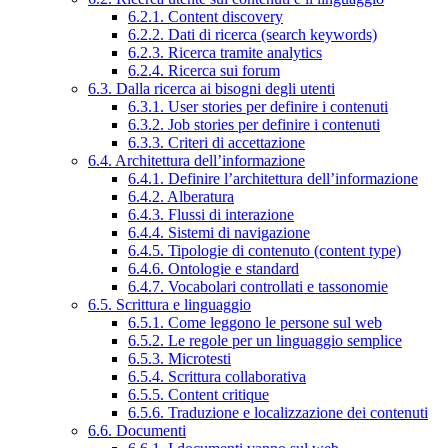
6.2.1. Content discovery
6.2.2. Dati di ricerca (search keywords)
6.2.3. Ricerca tramite analytics
6.2.4. Ricerca sui forum
6.3. Dalla ricerca ai bisogni degli utenti
6.3.1. User stories per definire i contenuti
6.3.2. Job stories per definire i contenuti
6.3.3. Criteri di accettazione
6.4. Architettura dell’informazione
6.4.1. Definire l’architettura dell’informazione
6.4.2. Alberatura
6.4.3. Flussi di interazione
6.4.4. Sistemi di navigazione
6.4.5. Tipologie di contenuto (content type)
6.4.6. Ontologie e standard
6.4.7. Vocabolari controllati e tassonomie
6.5. Scrittura e linguaggio
6.5.1. Come leggono le persone sul web
6.5.2. Le regole per un linguaggio semplice
6.5.3. Microtesti
6.5.4. Scrittura collaborativa
6.5.5. Content critique
6.5.6. Traduzione e localizzazione dei contenuti
6.6. Documenti