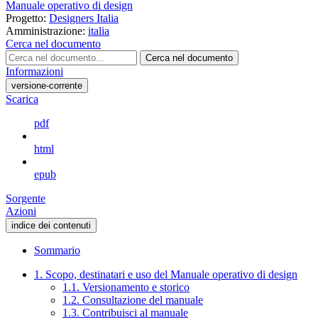
Manuale operativo di design
Progetto:
Designers Italia
Amministrazione:
italia
Cerca nel documento
Cerca nel documento
Informazioni
versione-corrente
Scarica
pdf
html
epub
Sorgente
Azioni
indice dei contenuti
Sommario
1. Scopo, destinatari e uso del Manuale operativo di design
1.1. Versionamento e storico
1.2. Consultazione del manuale
1.3. Contribuisci al manuale