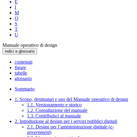
E
I
M
O
S
T
U
Manuale operativo di design
indici e glossario
contenuti
figure
tabelle
glossario
Sommario
1. Scopo, destinatari e uso del Manuale operativo di design
1.1. Versionamento e storico
1.2. Consultazione del manuale
1.3. Contribuisci al manuale
2. Introduzione al design per i servizi pubblici digitali
2.1. Design per l’amministrazione digitale (
e-
government
)