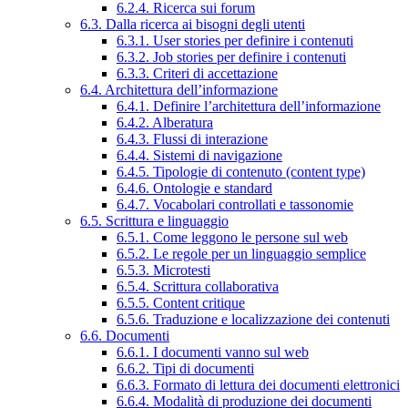
6.2.4. Ricerca sui forum
6.3. Dalla ricerca ai bisogni degli utenti
6.3.1. User stories per definire i contenuti
6.3.2. Job stories per definire i contenuti
6.3.3. Criteri di accettazione
6.4. Architettura dell’informazione
6.4.1. Definire l’architettura dell’informazione
6.4.2. Alberatura
6.4.3. Flussi di interazione
6.4.4. Sistemi di navigazione
6.4.5. Tipologie di contenuto (content type)
6.4.6. Ontologie e standard
6.4.7. Vocabolari controllati e tassonomie
6.5. Scrittura e linguaggio
6.5.1. Come leggono le persone sul web
6.5.2. Le regole per un linguaggio semplice
6.5.3. Microtesti
6.5.4. Scrittura collaborativa
6.5.5. Content critique
6.5.6. Traduzione e localizzazione dei contenuti
6.6. Documenti
6.6.1. I documenti vanno sul web
6.6.2. Tipi di documenti
6.6.3. Formato di lettura dei documenti elettronici
6.6.4. Modalità di produzione dei documenti