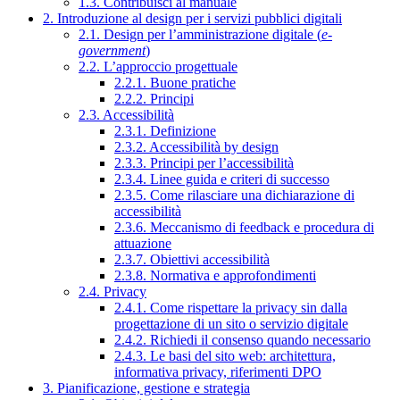
1.3. Contribuisci al manuale
2. Introduzione al design per i servizi pubblici digitali
2.1. Design per l’amministrazione digitale (
e-
government
)
2.2. L’approccio progettuale
2.2.1. Buone pratiche
2.2.2. Principi
2.3. Accessibilità
2.3.1. Definizione
2.3.2. Accessibilità by design
2.3.3. Principi per l’accessibilità
2.3.4. Linee guida e criteri di successo
2.3.5. Come rilasciare una dichiarazione di
accessibilità
2.3.6. Meccanismo di feedback e procedura di
attuazione
2.3.7. Obiettivi accessibilità
2.3.8. Normativa e approfondimenti
2.4. Privacy
2.4.1. Come rispettare la privacy sin dalla
progettazione di un sito o servizio digitale
2.4.2. Richiedi il consenso quando necessario
2.4.3. Le basi del sito web: architettura,
informativa privacy, riferimenti DPO
3. Pianificazione, gestione e strategia