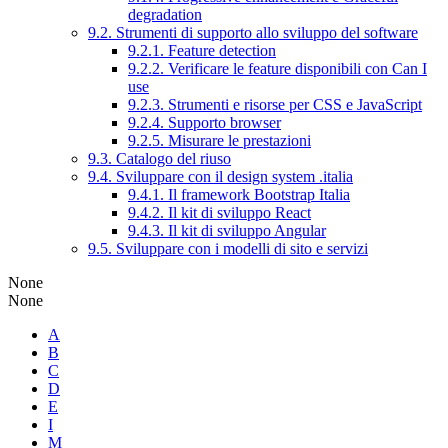
degradation
9.2. Strumenti di supporto allo sviluppo del software
9.2.1. Feature detection
9.2.2. Verificare le feature disponibili con Can I
use
9.2.3. Strumenti e risorse per CSS e JavaScript
9.2.4. Supporto browser
9.2.5. Misurare le prestazioni
9.3. Catalogo del riuso
9.4. Sviluppare con il design system .italia
9.4.1. Il framework Bootstrap Italia
9.4.2. Il kit di sviluppo React
9.4.3. Il kit di sviluppo Angular
9.5. Sviluppare con i modelli di sito e servizi
None
None
A
B
C
D
E
I
M