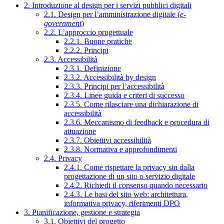
2. Introduzione al design per i servizi pubblici digitali
2.1. Design per l’amministrazione digitale (
e-
government
)
2.2. L’approccio progettuale
2.2.1. Buone pratiche
2.2.2. Principi
2.3. Accessibilità
2.3.1. Definizione
2.3.2. Accessibilità by design
2.3.3. Principi per l’accessibilità
2.3.4. Linee guida e criteri di successo
2.3.5. Come rilasciare una dichiarazione di
accessibilità
2.3.6. Meccanismo di feedback e procedura di
attuazione
2.3.7. Obiettivi accessibilità
2.3.8. Normativa e approfondimenti
2.4. Privacy
2.4.1. Come rispettare la privacy sin dalla
progettazione di un sito o servizio digitale
2.4.2. Richiedi il consenso quando necessario
2.4.3. Le basi del sito web: architettura,
informativa privacy, riferimenti DPO
3. Pianificazione, gestione e strategia
3.1. Obiettivi del progetto