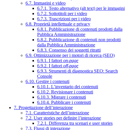
6.7. Immagini e video
6.7.1. Testo alternativo (alt text) per le immagini
6.7.2. Sottotitoli per i video
6.7.3. Trascrizioni per i video
6.8. Proprietà intellettuale e privacy
6.8.1. Pubblicazione di contenuti prodotti dalla
Pubblica Amministrazione
6.8.2. Pubblicazione di contenuti non prodotti
dalla Pubblica Amministrazione
6.8.3. Consenso dei soggetti ritratti
6.9. Ottimizzazione per i motori di ricerca (SEO)
6.9.1. I fattori
on-page
6.9.2. I fattori
off-page
6.9.3. Strumenti di diagnostica SEO: Search
Console
6.10. Gestire i contenuti
6.10.1. L’inventario dei contenuti
6.10.2. Revisionare i contenuti
6.10.3. Migrare i contenuti
6.10.4. Pubblicare i contenuti
7. Progettazione dell’interazione
7.1. Caratteristiche dell’interazione
7.2. User stories per definire l’interazione
7.2.1. Differenza tra scenari e user stories
7.3. Flussi di interazione