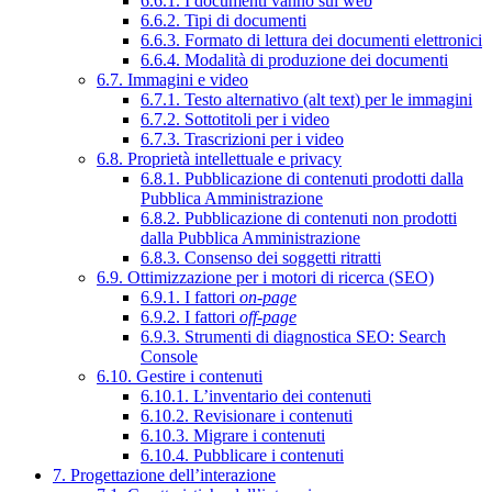
6.6.1. I documenti vanno sul web
6.6.2. Tipi di documenti
6.6.3. Formato di lettura dei documenti elettronici
6.6.4. Modalità di produzione dei documenti
6.7. Immagini e video
6.7.1. Testo alternativo (alt text) per le immagini
6.7.2. Sottotitoli per i video
6.7.3. Trascrizioni per i video
6.8. Proprietà intellettuale e privacy
6.8.1. Pubblicazione di contenuti prodotti dalla
Pubblica Amministrazione
6.8.2. Pubblicazione di contenuti non prodotti
dalla Pubblica Amministrazione
6.8.3. Consenso dei soggetti ritratti
6.9. Ottimizzazione per i motori di ricerca (SEO)
6.9.1. I fattori
on-page
6.9.2. I fattori
off-page
6.9.3. Strumenti di diagnostica SEO: Search
Console
6.10. Gestire i contenuti
6.10.1. L’inventario dei contenuti
6.10.2. Revisionare i contenuti
6.10.3. Migrare i contenuti
6.10.4. Pubblicare i contenuti
7. Progettazione dell’interazione