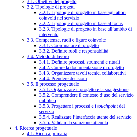
3.1. Obiettivi del progetto
3.2. Tipologie di progetti
3.2.1. Tipologie di progetto in base agli attori
coinvolti nel servizio
3.2.2. Tipologie di progetto in base al focus
3.2.3. Tipologie di progetto in base all’ambito di
intervento
3.3. Competenze, ruoli e figure coinvolte
3.3.1. Coordinatore di progetto
3.3.2. Definire ruoli e responsabilità
3.4. Metodo di lavoro
3.4.1. Definire processi, strumenti e rituali
3.4.2. Curare la documentazione di progetto
3.4.3. Organizzare tavoli tecnici collaborativi
3.4.4. Prendere decisioni
3.5. Il processo progettuale
3.5.1. Organizzare il progetto e la sua gestione
3.5.2. Comprendere il contesto d’uso del servizio
pubblico
3.5.3. Progettare i processi e i
touchpoint
del
servizio
3.5.4. Realizzare l’interfaccia utente del servizio
3.5.5. Validare la soluzione ottenuta
4. Ricerca progettuale
4.1. Ricerca primaria