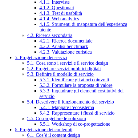
4.1.1. Interviste
4.1.2. Questionari
4.1.3. Test di usabilità
4.1.4. Web analytics
4.1.5. Strumenti di mappatura dell’esperienza
utente
4.2. Ricerca secondaria
4.2.1. Ricerca documentale
4.2.2. Analisi benchmark
4.2.3. Valutazione euristica
5. Progettazione dei servizi
5.1. Cosa sono i servizi e il service design
5.2. Progettare servizi pubblici digitali
5.3. Definire il modello di servizio
5.3.1. Identificare gli attori coinvolti
5.3.2. Formulare la proposta di valore
5.3.3. Inquadrare gli elementi costitutivi del
servizio
5.4. Descrivere il funzionamento del servizio
5.4.1. Mappare l’ecosistema
5.4.2. Rappresentare i flussi di servizio
5.5. Co-progettare le soluzioni
5.5.1. Workshop di co-progettazione
6. Progettazione dei contenuti
6.1. Cos’è il content design