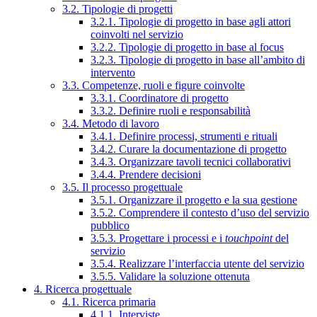
3.2. Tipologie di progetti
3.2.1. Tipologie di progetto in base agli attori
coinvolti nel servizio
3.2.2. Tipologie di progetto in base al focus
3.2.3. Tipologie di progetto in base all’ambito di
intervento
3.3. Competenze, ruoli e figure coinvolte
3.3.1. Coordinatore di progetto
3.3.2. Definire ruoli e responsabilità
3.4. Metodo di lavoro
3.4.1. Definire processi, strumenti e rituali
3.4.2. Curare la documentazione di progetto
3.4.3. Organizzare tavoli tecnici collaborativi
3.4.4. Prendere decisioni
3.5. Il processo progettuale
3.5.1. Organizzare il progetto e la sua gestione
3.5.2. Comprendere il contesto d’uso del servizio
pubblico
3.5.3. Progettare i processi e i
touchpoint
del
servizio
3.5.4. Realizzare l’interfaccia utente del servizio
3.5.5. Validare la soluzione ottenuta
4. Ricerca progettuale
4.1. Ricerca primaria
4.1.1. Interviste