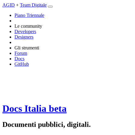
AGID
+
Team Digitale
Piano Triennale
Le community
Developers
Designers
Gli strumenti
Forum
Docs
GitHub
Docs Italia
beta
Documenti pubblici, digitali.