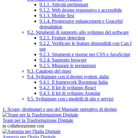
9.1.1. Attività preliminari
9.1.2. Web design responsivo e accessibile
9.1.3. Mobile first
9.1.4. Progressive enhancement e Graceful
degradation
9.2. Strumenti di supporto allo sviluppo del software
9.2.1. Feature detection
9.2.2. Verificare le feature disponibili con Can I
use
9.2.3. Strumenti e risorse per CSS e JavaScript
9.2.4. Supporto browser
9.2.5. Misurare le prestazioni
9.3. Catalogo del riuso
9.4. Sviluppare con il design system .italia
9.4.1. Il framework Bootstrap Italia
9.4.2. Il kit di sviluppo React
9.4.3. Il kit di sviluppo Angular
9.5. Sviluppare con i modelli di sito e servizi
1. Scopo, destinatari e uso del Manuale operativo di design
Team per la Trasformazione Digitale
in collaborazione con
Agenzia per l'Italia Digitale