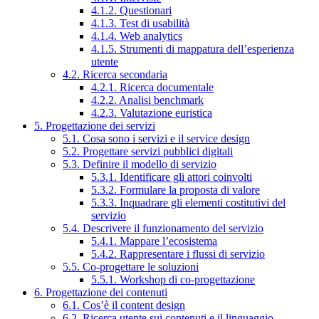
4.1.2. Questionari
4.1.3. Test di usabilità
4.1.4. Web analytics
4.1.5. Strumenti di mappatura dell’esperienza
utente
4.2. Ricerca secondaria
4.2.1. Ricerca documentale
4.2.2. Analisi benchmark
4.2.3. Valutazione euristica
5. Progettazione dei servizi
5.1. Cosa sono i servizi e il service design
5.2. Progettare servizi pubblici digitali
5.3. Definire il modello di servizio
5.3.1. Identificare gli attori coinvolti
5.3.2. Formulare la proposta di valore
5.3.3. Inquadrare gli elementi costitutivi del
servizio
5.4. Descrivere il funzionamento del servizio
5.4.1. Mappare l’ecosistema
5.4.2. Rappresentare i flussi di servizio
5.5. Co-progettare le soluzioni
5.5.1. Workshop di co-progettazione
6. Progettazione dei contenuti
6.1. Cos’è il content design
6.2. Ricerca utente sui contenuti e il linguaggio