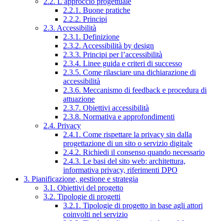
2.2. L’approccio progettuale
2.2.1. Buone pratiche
2.2.2. Principi
2.3. Accessibilità
2.3.1. Definizione
2.3.2. Accessibilità by design
2.3.3. Principi per l’accessibilità
2.3.4. Linee guida e criteri di successo
2.3.5. Come rilasciare una dichiarazione di
accessibilità
2.3.6. Meccanismo di feedback e procedura di
attuazione
2.3.7. Obiettivi accessibilità
2.3.8. Normativa e approfondimenti
2.4. Privacy
2.4.1. Come rispettare la privacy sin dalla
progettazione di un sito o servizio digitale
2.4.2. Richiedi il consenso quando necessario
2.4.3. Le basi del sito web: architettura,
informativa privacy, riferimenti DPO
3. Pianificazione, gestione e strategia
3.1. Obiettivi del progetto
3.2. Tipologie di progetti
3.2.1. Tipologie di progetto in base agli attori
coinvolti nel servizio