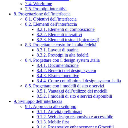
7.4. Wireframe
7.5. Prototipi interattivi
8. Progettazione dell’interfaccia
8.1. Obiettivi dell’interfaccia
8.2. Elementi dell’interfaccia
8.2.1. Elementi di composizione
8.2.2. Elementi interattivi
8.2.3. Elementi testuali (microtesti)
8.3. Progettare e costruire in alta fedeltà
8.3.1. Layout di pagina
8.3.2. Prototipi in alta fedeltà
8.4. Progettare con il design system .italia
8.4.1. Documentazione
8.4.2. Benefici del design system
8.4.3. Risorse operative
8.4.4. Come contribuire al design system .italia
8.5. Progettare con i modelli di sito e servizi
8.5.1. Vantaggi dell’utilizzo dei modelli
8.5.2. I modelli di sito e servizi disponibili
9. Sviluppo dell’interfaccia
9.1. Approccio allo sviluppo
9.1.1. Attività preliminari
9.1.2. Web design responsivo e accessibile
9.1.3. Mobile first
9.1.4. Progressive enhancement e Graceful