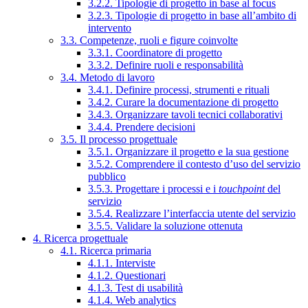
3.2.2. Tipologie di progetto in base al focus
3.2.3. Tipologie di progetto in base all’ambito di
intervento
3.3. Competenze, ruoli e figure coinvolte
3.3.1. Coordinatore di progetto
3.3.2. Definire ruoli e responsabilità
3.4. Metodo di lavoro
3.4.1. Definire processi, strumenti e rituali
3.4.2. Curare la documentazione di progetto
3.4.3. Organizzare tavoli tecnici collaborativi
3.4.4. Prendere decisioni
3.5. Il processo progettuale
3.5.1. Organizzare il progetto e la sua gestione
3.5.2. Comprendere il contesto d’uso del servizio
pubblico
3.5.3. Progettare i processi e i
touchpoint
del
servizio
3.5.4. Realizzare l’interfaccia utente del servizio
3.5.5. Validare la soluzione ottenuta
4. Ricerca progettuale
4.1. Ricerca primaria
4.1.1. Interviste
4.1.2. Questionari
4.1.3. Test di usabilità
4.1.4. Web analytics