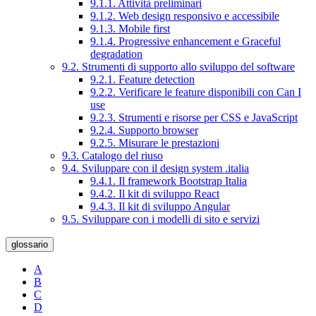
9.1.1. Attività preliminari
9.1.2. Web design responsivo e accessibile
9.1.3. Mobile first
9.1.4. Progressive enhancement e Graceful
degradation
9.2. Strumenti di supporto allo sviluppo del software
9.2.1. Feature detection
9.2.2. Verificare le feature disponibili con Can I
use
9.2.3. Strumenti e risorse per CSS e JavaScript
9.2.4. Supporto browser
9.2.5. Misurare le prestazioni
9.3. Catalogo del riuso
9.4. Sviluppare con il design system .italia
9.4.1. Il framework Bootstrap Italia
9.4.2. Il kit di sviluppo React
9.4.3. Il kit di sviluppo Angular
9.5. Sviluppare con i modelli di sito e servizi
glossario
A
B
C
D