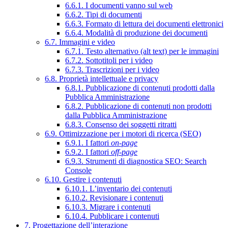
6.6.1. I documenti vanno sul web
6.6.2. Tipi di documenti
6.6.3. Formato di lettura dei documenti elettronici
6.6.4. Modalità di produzione dei documenti
6.7. Immagini e video
6.7.1. Testo alternativo (alt text) per le immagini
6.7.2. Sottotitoli per i video
6.7.3. Trascrizioni per i video
6.8. Proprietà intellettuale e privacy
6.8.1. Pubblicazione di contenuti prodotti dalla
Pubblica Amministrazione
6.8.2. Pubblicazione di contenuti non prodotti
dalla Pubblica Amministrazione
6.8.3. Consenso dei soggetti ritratti
6.9. Ottimizzazione per i motori di ricerca (SEO)
6.9.1. I fattori
on-page
6.9.2. I fattori
off-page
6.9.3. Strumenti di diagnostica SEO: Search
Console
6.10. Gestire i contenuti
6.10.1. L’inventario dei contenuti
6.10.2. Revisionare i contenuti
6.10.3. Migrare i contenuti
6.10.4. Pubblicare i contenuti
7. Progettazione dell’interazione