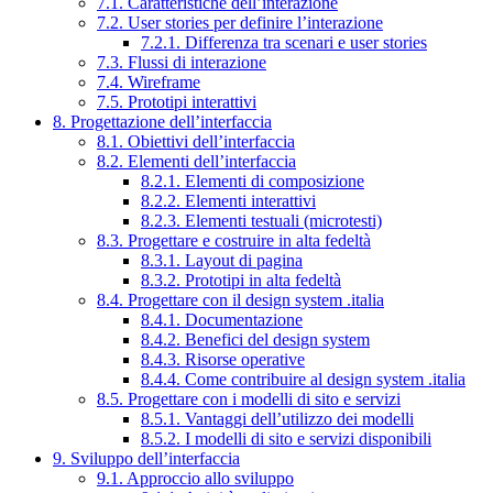
7.1. Caratteristiche dell’interazione
7.2. User stories per definire l’interazione
7.2.1. Differenza tra scenari e user stories
7.3. Flussi di interazione
7.4. Wireframe
7.5. Prototipi interattivi
8. Progettazione dell’interfaccia
8.1. Obiettivi dell’interfaccia
8.2. Elementi dell’interfaccia
8.2.1. Elementi di composizione
8.2.2. Elementi interattivi
8.2.3. Elementi testuali (microtesti)
8.3. Progettare e costruire in alta fedeltà
8.3.1. Layout di pagina
8.3.2. Prototipi in alta fedeltà
8.4. Progettare con il design system .italia
8.4.1. Documentazione
8.4.2. Benefici del design system
8.4.3. Risorse operative
8.4.4. Come contribuire al design system .italia
8.5. Progettare con i modelli di sito e servizi
8.5.1. Vantaggi dell’utilizzo dei modelli
8.5.2. I modelli di sito e servizi disponibili
9. Sviluppo dell’interfaccia
9.1. Approccio allo sviluppo