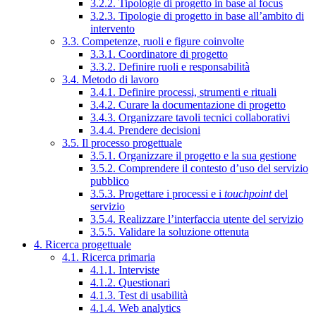
3.2.2. Tipologie di progetto in base al focus
3.2.3. Tipologie di progetto in base all’ambito di
intervento
3.3. Competenze, ruoli e figure coinvolte
3.3.1. Coordinatore di progetto
3.3.2. Definire ruoli e responsabilità
3.4. Metodo di lavoro
3.4.1. Definire processi, strumenti e rituali
3.4.2. Curare la documentazione di progetto
3.4.3. Organizzare tavoli tecnici collaborativi
3.4.4. Prendere decisioni
3.5. Il processo progettuale
3.5.1. Organizzare il progetto e la sua gestione
3.5.2. Comprendere il contesto d’uso del servizio
pubblico
3.5.3. Progettare i processi e i
touchpoint
del
servizio
3.5.4. Realizzare l’interfaccia utente del servizio
3.5.5. Validare la soluzione ottenuta
4. Ricerca progettuale
4.1. Ricerca primaria
4.1.1. Interviste
4.1.2. Questionari
4.1.3. Test di usabilità
4.1.4. Web analytics