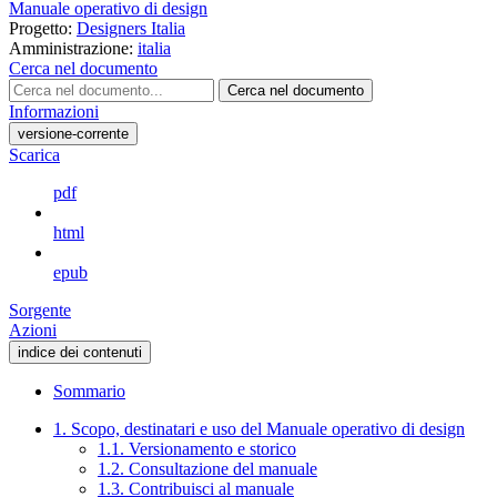
Manuale operativo di design
Progetto:
Designers Italia
Amministrazione:
italia
Cerca nel documento
Cerca nel documento
Informazioni
versione-corrente
Scarica
pdf
html
epub
Sorgente
Azioni
indice dei contenuti
Sommario
1. Scopo, destinatari e uso del Manuale operativo di design
1.1. Versionamento e storico
1.2. Consultazione del manuale
1.3. Contribuisci al manuale