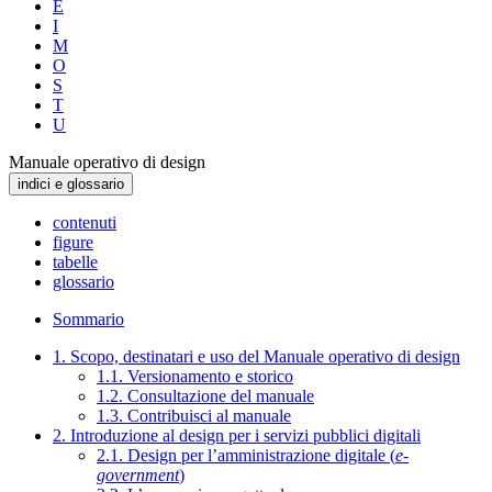
E
I
M
O
S
T
U
Manuale operativo di design
indici e glossario
contenuti
figure
tabelle
glossario
Sommario
1. Scopo, destinatari e uso del Manuale operativo di design
1.1. Versionamento e storico
1.2. Consultazione del manuale
1.3. Contribuisci al manuale
2. Introduzione al design per i servizi pubblici digitali
2.1. Design per l’amministrazione digitale (
e-
government
)