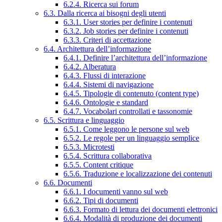
6.2.4. Ricerca sui forum
6.3. Dalla ricerca ai bisogni degli utenti
6.3.1. User stories per definire i contenuti
6.3.2. Job stories per definire i contenuti
6.3.3. Criteri di accettazione
6.4. Architettura dell’informazione
6.4.1. Definire l’architettura dell’informazione
6.4.2. Alberatura
6.4.3. Flussi di interazione
6.4.4. Sistemi di navigazione
6.4.5. Tipologie di contenuto (content type)
6.4.6. Ontologie e standard
6.4.7. Vocabolari controllati e tassonomie
6.5. Scrittura e linguaggio
6.5.1. Come leggono le persone sul web
6.5.2. Le regole per un linguaggio semplice
6.5.3. Microtesti
6.5.4. Scrittura collaborativa
6.5.5. Content critique
6.5.6. Traduzione e localizzazione dei contenuti
6.6. Documenti
6.6.1. I documenti vanno sul web
6.6.2. Tipi di documenti
6.6.3. Formato di lettura dei documenti elettronici
6.6.4. Modalità di produzione dei documenti