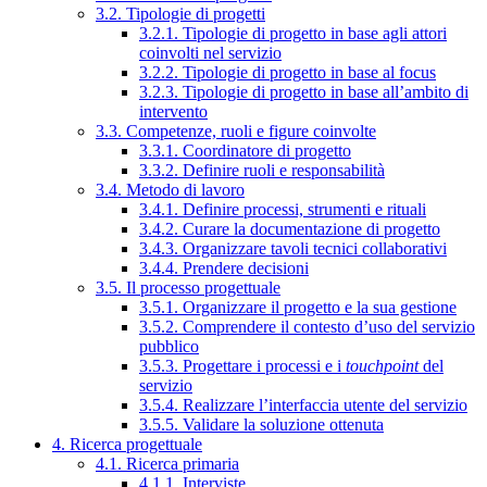
3.2. Tipologie di progetti
3.2.1. Tipologie di progetto in base agli attori
coinvolti nel servizio
3.2.2. Tipologie di progetto in base al focus
3.2.3. Tipologie di progetto in base all’ambito di
intervento
3.3. Competenze, ruoli e figure coinvolte
3.3.1. Coordinatore di progetto
3.3.2. Definire ruoli e responsabilità
3.4. Metodo di lavoro
3.4.1. Definire processi, strumenti e rituali
3.4.2. Curare la documentazione di progetto
3.4.3. Organizzare tavoli tecnici collaborativi
3.4.4. Prendere decisioni
3.5. Il processo progettuale
3.5.1. Organizzare il progetto e la sua gestione
3.5.2. Comprendere il contesto d’uso del servizio
pubblico
3.5.3. Progettare i processi e i
touchpoint
del
servizio
3.5.4. Realizzare l’interfaccia utente del servizio
3.5.5. Validare la soluzione ottenuta
4. Ricerca progettuale
4.1. Ricerca primaria
4.1.1. Interviste