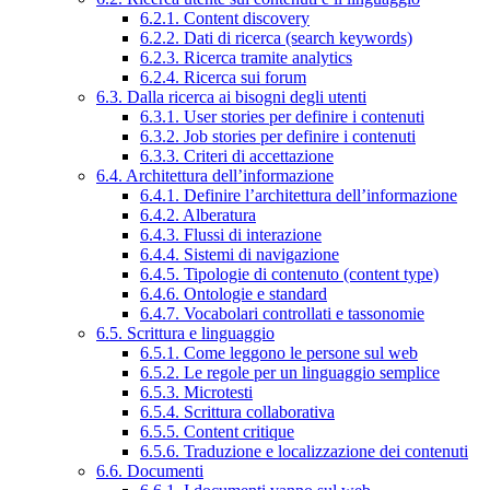
6.2.1. Content discovery
6.2.2. Dati di ricerca (search keywords)
6.2.3. Ricerca tramite analytics
6.2.4. Ricerca sui forum
6.3. Dalla ricerca ai bisogni degli utenti
6.3.1. User stories per definire i contenuti
6.3.2. Job stories per definire i contenuti
6.3.3. Criteri di accettazione
6.4. Architettura dell’informazione
6.4.1. Definire l’architettura dell’informazione
6.4.2. Alberatura
6.4.3. Flussi di interazione
6.4.4. Sistemi di navigazione
6.4.5. Tipologie di contenuto (content type)
6.4.6. Ontologie e standard
6.4.7. Vocabolari controllati e tassonomie
6.5. Scrittura e linguaggio
6.5.1. Come leggono le persone sul web
6.5.2. Le regole per un linguaggio semplice
6.5.3. Microtesti
6.5.4. Scrittura collaborativa
6.5.5. Content critique
6.5.6. Traduzione e localizzazione dei contenuti
6.6. Documenti