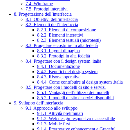
7.4. Wireframe
7.5. Prototipi interattivi
8. Progettazione dell’interfaccia
8.1. Obiettivi dell’interfaccia
8.2. Elementi dell’interfaccia
8.2.1. Elementi di composizione
8.2.2. Elementi interattivi
8.2.3. Elementi testuali (microtesti)
8.3. Progettare e costruire in alta fedeltà
8.3.1. Layout di pagina
8.3.2. Prototipi in alta fedeltà
8.4. Progettare con il design system .italia
8.4.1. Documentazione
8.4.2. Benefici del design system
8.4.3. Risorse operative
8.4.4. Come contribuire al design system .italia
8.5. Progettare con i modelli di sito e servizi
8.5.1. Vantaggi dell’utilizzo dei modelli
8.5.2. I modelli di sito e servizi disponibili
9. Sviluppo dell’interfaccia
9.1. Approccio allo sviluppo
9.1.1. Attività preliminari
9.1.2. Web design responsivo e accessibile
9.1.3. Mobile first
9.1.4. Progressive enhancement e Graceful