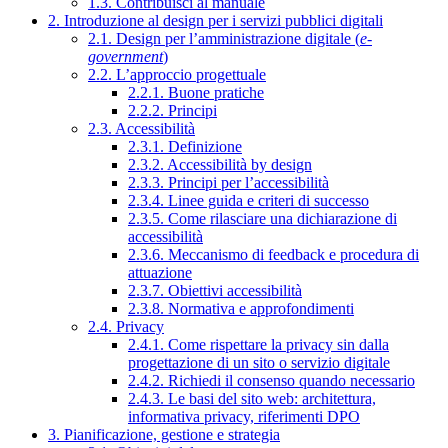
1.3. Contribuisci al manuale
2. Introduzione al design per i servizi pubblici digitali
2.1. Design per l’amministrazione digitale (
e-
government
)
2.2. L’approccio progettuale
2.2.1. Buone pratiche
2.2.2. Principi
2.3. Accessibilità
2.3.1. Definizione
2.3.2. Accessibilità by design
2.3.3. Principi per l’accessibilità
2.3.4. Linee guida e criteri di successo
2.3.5. Come rilasciare una dichiarazione di
accessibilità
2.3.6. Meccanismo di feedback e procedura di
attuazione
2.3.7. Obiettivi accessibilità
2.3.8. Normativa e approfondimenti
2.4. Privacy
2.4.1. Come rispettare la privacy sin dalla
progettazione di un sito o servizio digitale
2.4.2. Richiedi il consenso quando necessario
2.4.3. Le basi del sito web: architettura,
informativa privacy, riferimenti DPO
3. Pianificazione, gestione e strategia