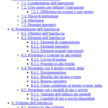
7.1. Caratteristiche dell’interazione
7.2. User stories per definire l’interazione
7.2.1. Differenza tra scenari e user stories
7.3. Flussi di interazione
7.4. Wireframe
7.5. Prototipi interattivi
8. Progettazione dell’interfaccia
8.1. Obiettivi dell’interfaccia
8.2. Elementi dell’interfaccia
8.2.1. Elementi di composizione
8.2.2. Elementi interattivi
8.2.3. Elementi testuali (microtesti)
8.3. Progettare e costruire in alta fedeltà
8.3.1. Layout di pagina
8.3.2. Prototipi in alta fedeltà
8.4. Progettare con il design system .italia
8.4.1. Documentazione
8.4.2. Benefici del design system
8.4.3. Risorse operative
8.4.4. Come contribuire al design system .italia
8.5. Progettare con i modelli di sito e servizi
8.5.1. Vantaggi dell’utilizzo dei modelli
8.5.2. I modelli di sito e servizi disponibili
9. Sviluppo dell’interfaccia
9.1. Approccio allo sviluppo