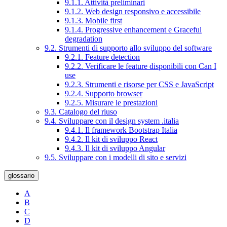
9.1.1. Attività preliminari
9.1.2. Web design responsivo e accessibile
9.1.3. Mobile first
9.1.4. Progressive enhancement e Graceful
degradation
9.2. Strumenti di supporto allo sviluppo del software
9.2.1. Feature detection
9.2.2. Verificare le feature disponibili con Can I
use
9.2.3. Strumenti e risorse per CSS e JavaScript
9.2.4. Supporto browser
9.2.5. Misurare le prestazioni
9.3. Catalogo del riuso
9.4. Sviluppare con il design system .italia
9.4.1. Il framework Bootstrap Italia
9.4.2. Il kit di sviluppo React
9.4.3. Il kit di sviluppo Angular
9.5. Sviluppare con i modelli di sito e servizi
glossario
A
B
C
D