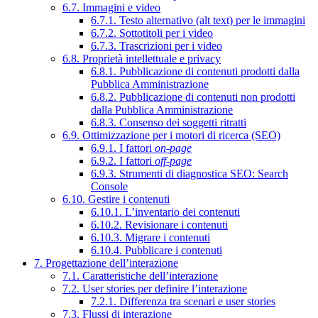
6.7. Immagini e video
6.7.1. Testo alternativo (alt text) per le immagini
6.7.2. Sottotitoli per i video
6.7.3. Trascrizioni per i video
6.8. Proprietà intellettuale e privacy
6.8.1. Pubblicazione di contenuti prodotti dalla
Pubblica Amministrazione
6.8.2. Pubblicazione di contenuti non prodotti
dalla Pubblica Amministrazione
6.8.3. Consenso dei soggetti ritratti
6.9. Ottimizzazione per i motori di ricerca (SEO)
6.9.1. I fattori
on-page
6.9.2. I fattori
off-page
6.9.3. Strumenti di diagnostica SEO: Search
Console
6.10. Gestire i contenuti
6.10.1. L’inventario dei contenuti
6.10.2. Revisionare i contenuti
6.10.3. Migrare i contenuti
6.10.4. Pubblicare i contenuti
7. Progettazione dell’interazione
7.1. Caratteristiche dell’interazione
7.2. User stories per definire l’interazione
7.2.1. Differenza tra scenari e user stories
7.3. Flussi di interazione