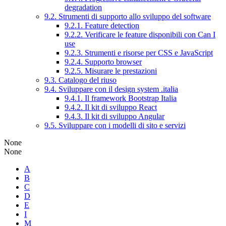
degradation
9.2. Strumenti di supporto allo sviluppo del software
9.2.1. Feature detection
9.2.2. Verificare le feature disponibili con Can I
use
9.2.3. Strumenti e risorse per CSS e JavaScript
9.2.4. Supporto browser
9.2.5. Misurare le prestazioni
9.3. Catalogo del riuso
9.4. Sviluppare con il design system .italia
9.4.1. Il framework Bootstrap Italia
9.4.2. Il kit di sviluppo React
9.4.3. Il kit di sviluppo Angular
9.5. Sviluppare con i modelli di sito e servizi
None
None
A
B
C
D
E
I
M