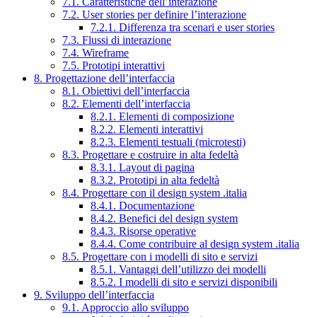
7.1. Caratteristiche dell’interazione
7.2. User stories per definire l’interazione
7.2.1. Differenza tra scenari e user stories
7.3. Flussi di interazione
7.4. Wireframe
7.5. Prototipi interattivi
8. Progettazione dell’interfaccia
8.1. Obiettivi dell’interfaccia
8.2. Elementi dell’interfaccia
8.2.1. Elementi di composizione
8.2.2. Elementi interattivi
8.2.3. Elementi testuali (microtesti)
8.3. Progettare e costruire in alta fedeltà
8.3.1. Layout di pagina
8.3.2. Prototipi in alta fedeltà
8.4. Progettare con il design system .italia
8.4.1. Documentazione
8.4.2. Benefici del design system
8.4.3. Risorse operative
8.4.4. Come contribuire al design system .italia
8.5. Progettare con i modelli di sito e servizi
8.5.1. Vantaggi dell’utilizzo dei modelli
8.5.2. I modelli di sito e servizi disponibili
9. Sviluppo dell’interfaccia
9.1. Approccio allo sviluppo