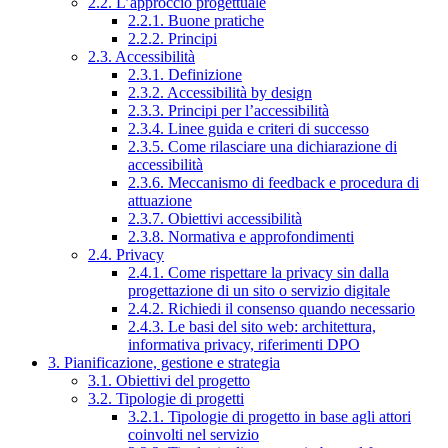
2.2. L’approccio progettuale
2.2.1. Buone pratiche
2.2.2. Principi
2.3. Accessibilità
2.3.1. Definizione
2.3.2. Accessibilità by design
2.3.3. Principi per l’accessibilità
2.3.4. Linee guida e criteri di successo
2.3.5. Come rilasciare una dichiarazione di
accessibilità
2.3.6. Meccanismo di feedback e procedura di
attuazione
2.3.7. Obiettivi accessibilità
2.3.8. Normativa e approfondimenti
2.4. Privacy
2.4.1. Come rispettare la privacy sin dalla
progettazione di un sito o servizio digitale
2.4.2. Richiedi il consenso quando necessario
2.4.3. Le basi del sito web: architettura,
informativa privacy, riferimenti DPO
3. Pianificazione, gestione e strategia
3.1. Obiettivi del progetto
3.2. Tipologie di progetti
3.2.1. Tipologie di progetto in base agli attori
coinvolti nel servizio