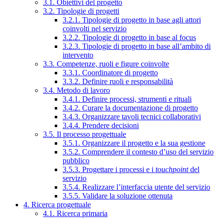
3.1. Obiettivi del progetto
3.2. Tipologie di progetti
3.2.1. Tipologie di progetto in base agli attori
coinvolti nel servizio
3.2.2. Tipologie di progetto in base al focus
3.2.3. Tipologie di progetto in base all’ambito di
intervento
3.3. Competenze, ruoli e figure coinvolte
3.3.1. Coordinatore di progetto
3.3.2. Definire ruoli e responsabilità
3.4. Metodo di lavoro
3.4.1. Definire processi, strumenti e rituali
3.4.2. Curare la documentazione di progetto
3.4.3. Organizzare tavoli tecnici collaborativi
3.4.4. Prendere decisioni
3.5. Il processo progettuale
3.5.1. Organizzare il progetto e la sua gestione
3.5.2. Comprendere il contesto d’uso del servizio
pubblico
3.5.3. Progettare i processi e i
touchpoint
del
servizio
3.5.4. Realizzare l’interfaccia utente del servizio
3.5.5. Validare la soluzione ottenuta
4. Ricerca progettuale
4.1. Ricerca primaria