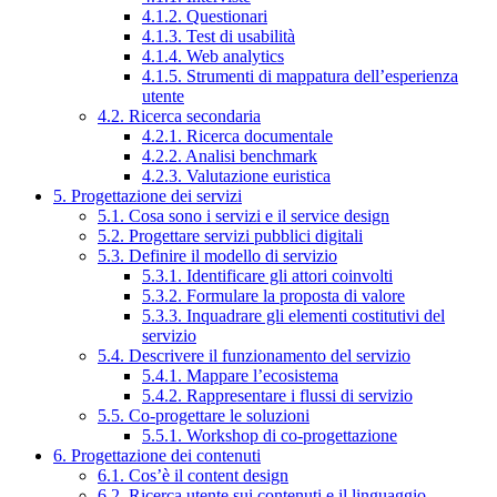
4.1.2. Questionari
4.1.3. Test di usabilità
4.1.4. Web analytics
4.1.5. Strumenti di mappatura dell’esperienza
utente
4.2. Ricerca secondaria
4.2.1. Ricerca documentale
4.2.2. Analisi benchmark
4.2.3. Valutazione euristica
5. Progettazione dei servizi
5.1. Cosa sono i servizi e il service design
5.2. Progettare servizi pubblici digitali
5.3. Definire il modello di servizio
5.3.1. Identificare gli attori coinvolti
5.3.2. Formulare la proposta di valore
5.3.3. Inquadrare gli elementi costitutivi del
servizio
5.4. Descrivere il funzionamento del servizio
5.4.1. Mappare l’ecosistema
5.4.2. Rappresentare i flussi di servizio
5.5. Co-progettare le soluzioni
5.5.1. Workshop di co-progettazione
6. Progettazione dei contenuti
6.1. Cos’è il content design
6.2. Ricerca utente sui contenuti e il linguaggio