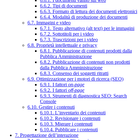
6.6.1. I documenti vanno sul web
6.6.2. Tipi di documenti
6.6.3. Formato di lettura dei documenti elettronici
6.6.4. Modalità di produzione dei documenti
6.7. Immagini e video
6.7.1. Testo alternativo (alt text) per le immagini
6.7.2. Sottotitoli per i video
6.7.3. Trascrizioni per i video
6.8. Proprietà intellettuale e privacy
6.8.1. Pubblicazione di contenuti prodotti dalla
Pubblica Amministrazione
6.8.2. Pubblicazione di contenuti non prodotti
dalla Pubblica Amministrazione
6.8.3. Consenso dei soggetti ritratti
6.9. Ottimizzazione per i motori di ricerca (SEO)
6.9.1. I fattori
on-page
6.9.2. I fattori
off-page
6.9.3. Strumenti di diagnostica SEO: Search
Console
6.10. Gestire i contenuti
6.10.1. L’inventario dei contenuti
6.10.2. Revisionare i contenuti
6.10.3. Migrare i contenuti
6.10.4. Pubblicare i contenuti
7. Progettazione dell’interazione