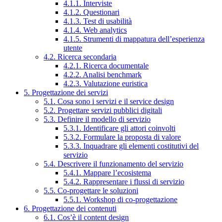
4.1.1. Interviste
4.1.2. Questionari
4.1.3. Test di usabilità
4.1.4. Web analytics
4.1.5. Strumenti di mappatura dell’esperienza
utente
4.2. Ricerca secondaria
4.2.1. Ricerca documentale
4.2.2. Analisi benchmark
4.2.3. Valutazione euristica
5. Progettazione dei servizi
5.1. Cosa sono i servizi e il service design
5.2. Progettare servizi pubblici digitali
5.3. Definire il modello di servizio
5.3.1. Identificare gli attori coinvolti
5.3.2. Formulare la proposta di valore
5.3.3. Inquadrare gli elementi costitutivi del
servizio
5.4. Descrivere il funzionamento del servizio
5.4.1. Mappare l’ecosistema
5.4.2. Rappresentare i flussi di servizio
5.5. Co-progettare le soluzioni
5.5.1. Workshop di co-progettazione
6. Progettazione dei contenuti
6.1. Cos’è il content design