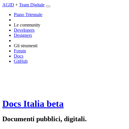
AGID
+
Team Digitale
Piano Triennale
Le community
Developers
Designers
Gli strumenti
Forum
Docs
GitHub
Docs Italia
beta
Documenti pubblici, digitali.