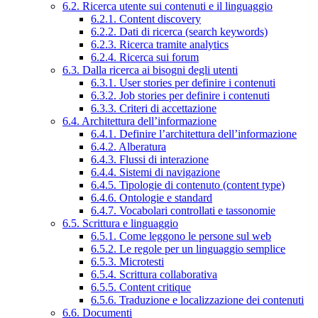
6.2. Ricerca utente sui contenuti e il linguaggio
6.2.1. Content discovery
6.2.2. Dati di ricerca (search keywords)
6.2.3. Ricerca tramite analytics
6.2.4. Ricerca sui forum
6.3. Dalla ricerca ai bisogni degli utenti
6.3.1. User stories per definire i contenuti
6.3.2. Job stories per definire i contenuti
6.3.3. Criteri di accettazione
6.4. Architettura dell’informazione
6.4.1. Definire l’architettura dell’informazione
6.4.2. Alberatura
6.4.3. Flussi di interazione
6.4.4. Sistemi di navigazione
6.4.5. Tipologie di contenuto (content type)
6.4.6. Ontologie e standard
6.4.7. Vocabolari controllati e tassonomie
6.5. Scrittura e linguaggio
6.5.1. Come leggono le persone sul web
6.5.2. Le regole per un linguaggio semplice
6.5.3. Microtesti
6.5.4. Scrittura collaborativa
6.5.5. Content critique
6.5.6. Traduzione e localizzazione dei contenuti
6.6. Documenti