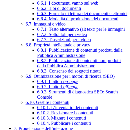
6.6.1. I documenti vanno sul web
6.6.2. Tipi di documenti
6.6.3. Formato di lettura dei documenti elettronici
6.6.4. Modalità di produzione dei documenti
6.7. Immagini e video
6.7.1. Testo alternativo (alt text) per le immagini
6.7.2. Sottotitoli per i video
6.7.3. Trascrizioni per i video
6.8. Proprietà intellettuale e privacy
6.8.1. Pubblicazione di contenuti prodotti dalla
Pubblica Amministrazione
6.8.2. Pubblicazione di contenuti non prodotti
dalla Pubblica Amministrazione
6.8.3. Consenso dei soggetti ritratti
6.9. Ottimizzazione per i motori di ricerca (SEO)
6.9.1. I fattori
on-page
6.9.2. I fattori
off-page
6.9.3. Strumenti di diagnostica SEO: Search
Console
6.10. Gestire i contenuti
6.10.1. L’inventario dei contenuti
6.10.2. Revisionare i contenuti
6.10.3. Migrare i contenuti
6.10.4. Pubblicare i contenuti
7. Progettazione dell’interazione