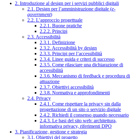
2. Introduzione al design per i servizi pubblici digitali
2.1. Design per l’amministrazione digitale (
e-
government
)
2.2. L’approccio progettuale
2.2.1. Buone pratiche
2.2.2. Principi
2.3. Accessibilità
2.3.1. Definizione
2.3.2. Accessibilità by design
2.3.3. Principi per l’accessibilità
2.3.4. Linee guida e criteri di successo
2.3.5. Come rilasciare una dichiarazione di
accessibilità
2.3.6. Meccanismo di feedback e procedura di
attuazione
2.3.7. Obiettivi accessibilità
2.3.8. Normativa e approfondimenti
2.4. Privacy
2.4.1. Come rispettare la privacy sin dalla
progettazione di un sito o servizio digitale
2.4.2. Richiedi il consenso quando necessario
2.4.3. Le basi del sito web: architettura,
informativa privacy, riferimenti DPO
3. Pianificazione, gestione e strategia
3.1. Obiettivi del progetto