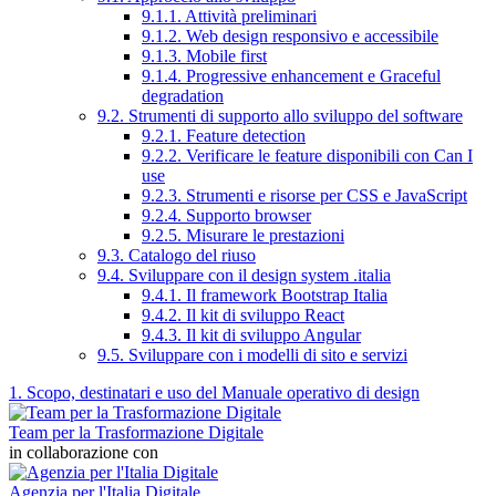
9.1.1. Attività preliminari
9.1.2. Web design responsivo e accessibile
9.1.3. Mobile first
9.1.4. Progressive enhancement e Graceful
degradation
9.2. Strumenti di supporto allo sviluppo del software
9.2.1. Feature detection
9.2.2. Verificare le feature disponibili con Can I
use
9.2.3. Strumenti e risorse per CSS e JavaScript
9.2.4. Supporto browser
9.2.5. Misurare le prestazioni
9.3. Catalogo del riuso
9.4. Sviluppare con il design system .italia
9.4.1. Il framework Bootstrap Italia
9.4.2. Il kit di sviluppo React
9.4.3. Il kit di sviluppo Angular
9.5. Sviluppare con i modelli di sito e servizi
1. Scopo, destinatari e uso del Manuale operativo di design
Team per la Trasformazione Digitale
in collaborazione con
Agenzia per l'Italia Digitale