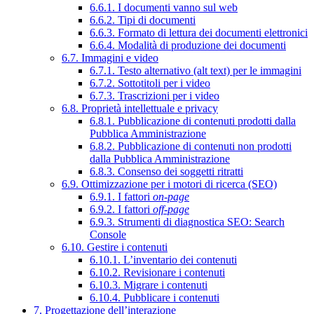
6.6.1. I documenti vanno sul web
6.6.2. Tipi di documenti
6.6.3. Formato di lettura dei documenti elettronici
6.6.4. Modalità di produzione dei documenti
6.7. Immagini e video
6.7.1. Testo alternativo (alt text) per le immagini
6.7.2. Sottotitoli per i video
6.7.3. Trascrizioni per i video
6.8. Proprietà intellettuale e privacy
6.8.1. Pubblicazione di contenuti prodotti dalla
Pubblica Amministrazione
6.8.2. Pubblicazione di contenuti non prodotti
dalla Pubblica Amministrazione
6.8.3. Consenso dei soggetti ritratti
6.9. Ottimizzazione per i motori di ricerca (SEO)
6.9.1. I fattori
on-page
6.9.2. I fattori
off-page
6.9.3. Strumenti di diagnostica SEO: Search
Console
6.10. Gestire i contenuti
6.10.1. L’inventario dei contenuti
6.10.2. Revisionare i contenuti
6.10.3. Migrare i contenuti
6.10.4. Pubblicare i contenuti
7. Progettazione dell’interazione