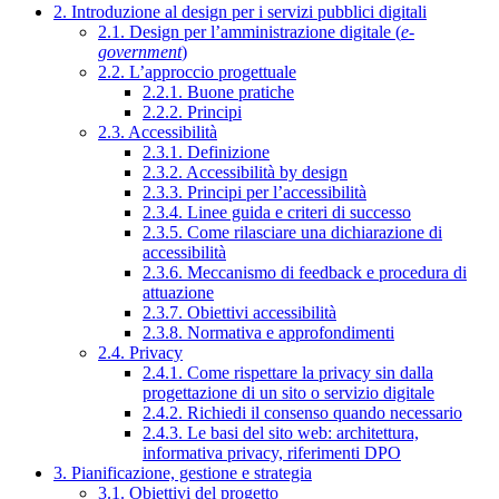
2. Introduzione al design per i servizi pubblici digitali
2.1. Design per l’amministrazione digitale (
e-
government
)
2.2. L’approccio progettuale
2.2.1. Buone pratiche
2.2.2. Principi
2.3. Accessibilità
2.3.1. Definizione
2.3.2. Accessibilità by design
2.3.3. Principi per l’accessibilità
2.3.4. Linee guida e criteri di successo
2.3.5. Come rilasciare una dichiarazione di
accessibilità
2.3.6. Meccanismo di feedback e procedura di
attuazione
2.3.7. Obiettivi accessibilità
2.3.8. Normativa e approfondimenti
2.4. Privacy
2.4.1. Come rispettare la privacy sin dalla
progettazione di un sito o servizio digitale
2.4.2. Richiedi il consenso quando necessario
2.4.3. Le basi del sito web: architettura,
informativa privacy, riferimenti DPO
3. Pianificazione, gestione e strategia
3.1. Obiettivi del progetto