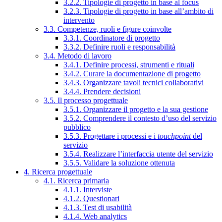
3.2.2. Tipologie di progetto in base al focus
3.2.3. Tipologie di progetto in base all’ambito di
intervento
3.3. Competenze, ruoli e figure coinvolte
3.3.1. Coordinatore di progetto
3.3.2. Definire ruoli e responsabilità
3.4. Metodo di lavoro
3.4.1. Definire processi, strumenti e rituali
3.4.2. Curare la documentazione di progetto
3.4.3. Organizzare tavoli tecnici collaborativi
3.4.4. Prendere decisioni
3.5. Il processo progettuale
3.5.1. Organizzare il progetto e la sua gestione
3.5.2. Comprendere il contesto d’uso del servizio
pubblico
3.5.3. Progettare i processi e i
touchpoint
del
servizio
3.5.4. Realizzare l’interfaccia utente del servizio
3.5.5. Validare la soluzione ottenuta
4. Ricerca progettuale
4.1. Ricerca primaria
4.1.1. Interviste
4.1.2. Questionari
4.1.3. Test di usabilità
4.1.4. Web analytics