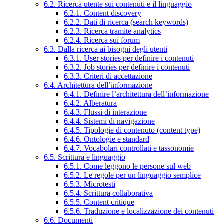
6.2. Ricerca utente sui contenuti e il linguaggio
6.2.1. Content discovery
6.2.2. Dati di ricerca (search keywords)
6.2.3. Ricerca tramite analytics
6.2.4. Ricerca sui forum
6.3. Dalla ricerca ai bisogni degli utenti
6.3.1. User stories per definire i contenuti
6.3.2. Job stories per definire i contenuti
6.3.3. Criteri di accettazione
6.4. Architettura dell’informazione
6.4.1. Definire l’architettura dell’informazione
6.4.2. Alberatura
6.4.3. Flussi di interazione
6.4.4. Sistemi di navigazione
6.4.5. Tipologie di contenuto (content type)
6.4.6. Ontologie e standard
6.4.7. Vocabolari controllati e tassonomie
6.5. Scrittura e linguaggio
6.5.1. Come leggono le persone sul web
6.5.2. Le regole per un linguaggio semplice
6.5.3. Microtesti
6.5.4. Scrittura collaborativa
6.5.5. Content critique
6.5.6. Traduzione e localizzazione dei contenuti
6.6. Documenti