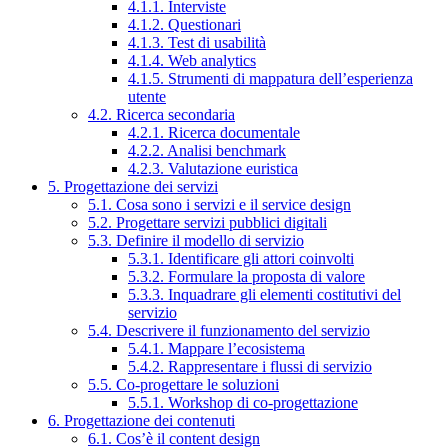
4.1.1. Interviste
4.1.2. Questionari
4.1.3. Test di usabilità
4.1.4. Web analytics
4.1.5. Strumenti di mappatura dell’esperienza
utente
4.2. Ricerca secondaria
4.2.1. Ricerca documentale
4.2.2. Analisi benchmark
4.2.3. Valutazione euristica
5. Progettazione dei servizi
5.1. Cosa sono i servizi e il service design
5.2. Progettare servizi pubblici digitali
5.3. Definire il modello di servizio
5.3.1. Identificare gli attori coinvolti
5.3.2. Formulare la proposta di valore
5.3.3. Inquadrare gli elementi costitutivi del
servizio
5.4. Descrivere il funzionamento del servizio
5.4.1. Mappare l’ecosistema
5.4.2. Rappresentare i flussi di servizio
5.5. Co-progettare le soluzioni
5.5.1. Workshop di co-progettazione
6. Progettazione dei contenuti
6.1. Cos’è il content design