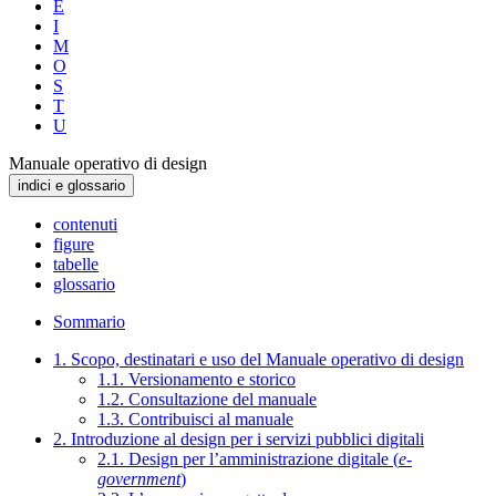
E
I
M
O
S
T
U
Manuale operativo di design
indici e glossario
contenuti
figure
tabelle
glossario
Sommario
1. Scopo, destinatari e uso del Manuale operativo di design
1.1. Versionamento e storico
1.2. Consultazione del manuale
1.3. Contribuisci al manuale
2. Introduzione al design per i servizi pubblici digitali
2.1. Design per l’amministrazione digitale (
e-
government
)