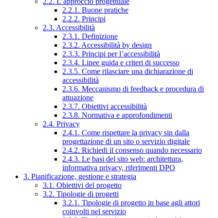
2.2. L’approccio progettuale
2.2.1. Buone pratiche
2.2.2. Principi
2.3. Accessibilità
2.3.1. Definizione
2.3.2. Accessibilità by design
2.3.3. Principi per l’accessibilità
2.3.4. Linee guida e criteri di successo
2.3.5. Come rilasciare una dichiarazione di
accessibilità
2.3.6. Meccanismo di feedback e procedura di
attuazione
2.3.7. Obiettivi accessibilità
2.3.8. Normativa e approfondimenti
2.4. Privacy
2.4.1. Come rispettare la privacy sin dalla
progettazione di un sito o servizio digitale
2.4.2. Richiedi il consenso quando necessario
2.4.3. Le basi del sito web: architettura,
informativa privacy, riferimenti DPO
3. Pianificazione, gestione e strategia
3.1. Obiettivi del progetto
3.2. Tipologie di progetti
3.2.1. Tipologie di progetto in base agli attori
coinvolti nel servizio