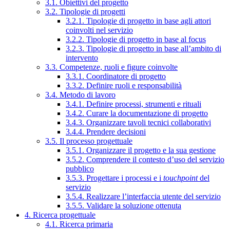
3.1. Obiettivi del progetto
3.2. Tipologie di progetti
3.2.1. Tipologie di progetto in base agli attori
coinvolti nel servizio
3.2.2. Tipologie di progetto in base al focus
3.2.3. Tipologie di progetto in base all’ambito di
intervento
3.3. Competenze, ruoli e figure coinvolte
3.3.1. Coordinatore di progetto
3.3.2. Definire ruoli e responsabilità
3.4. Metodo di lavoro
3.4.1. Definire processi, strumenti e rituali
3.4.2. Curare la documentazione di progetto
3.4.3. Organizzare tavoli tecnici collaborativi
3.4.4. Prendere decisioni
3.5. Il processo progettuale
3.5.1. Organizzare il progetto e la sua gestione
3.5.2. Comprendere il contesto d’uso del servizio
pubblico
3.5.3. Progettare i processi e i
touchpoint
del
servizio
3.5.4. Realizzare l’interfaccia utente del servizio
3.5.5. Validare la soluzione ottenuta
4. Ricerca progettuale
4.1. Ricerca primaria