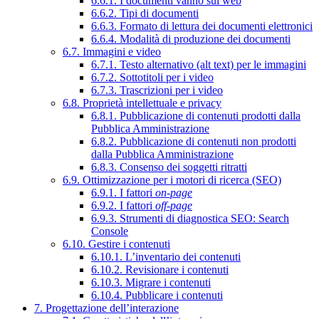
6.6.1. I documenti vanno sul web
6.6.2. Tipi di documenti
6.6.3. Formato di lettura dei documenti elettronici
6.6.4. Modalità di produzione dei documenti
6.7. Immagini e video
6.7.1. Testo alternativo (alt text) per le immagini
6.7.2. Sottotitoli per i video
6.7.3. Trascrizioni per i video
6.8. Proprietà intellettuale e privacy
6.8.1. Pubblicazione di contenuti prodotti dalla
Pubblica Amministrazione
6.8.2. Pubblicazione di contenuti non prodotti
dalla Pubblica Amministrazione
6.8.3. Consenso dei soggetti ritratti
6.9. Ottimizzazione per i motori di ricerca (SEO)
6.9.1. I fattori
on-page
6.9.2. I fattori
off-page
6.9.3. Strumenti di diagnostica SEO: Search
Console
6.10. Gestire i contenuti
6.10.1. L’inventario dei contenuti
6.10.2. Revisionare i contenuti
6.10.3. Migrare i contenuti
6.10.4. Pubblicare i contenuti
7. Progettazione dell’interazione