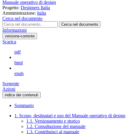
Manuale operativo di design
Progetto:
Designers Italia
Amministrazione:
italia
Cerca nel documento
Cerca nel documento
Informazioni
versione-corrente
Scarica
pdf
html
epub
Sorgente
Azioni
indice dei contenuti
Sommario
1. Scopo, destinatari e uso del Manuale operativo di design
1.1. Versionamento e storico
1.2. Consultazione del manuale
1.3. Contribuisci al manuale