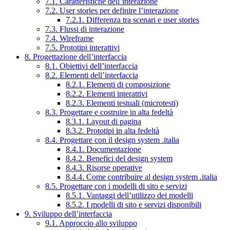
7.1. Caratteristiche dell’interazione
7.2. User stories per definire l’interazione
7.2.1. Differenza tra scenari e user stories
7.3. Flussi di interazione
7.4. Wireframe
7.5. Prototipi interattivi
8. Progettazione dell’interfaccia
8.1. Obiettivi dell’interfaccia
8.2. Elementi dell’interfaccia
8.2.1. Elementi di composizione
8.2.2. Elementi interattivi
8.2.3. Elementi testuali (microtesti)
8.3. Progettare e costruire in alta fedeltà
8.3.1. Layout di pagina
8.3.2. Prototipi in alta fedeltà
8.4. Progettare con il design system .italia
8.4.1. Documentazione
8.4.2. Benefici del design system
8.4.3. Risorse operative
8.4.4. Come contribuire al design system .italia
8.5. Progettare con i modelli di sito e servizi
8.5.1. Vantaggi dell’utilizzo dei modelli
8.5.2. I modelli di sito e servizi disponibili
9. Sviluppo dell’interfaccia
9.1. Approccio allo sviluppo