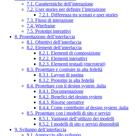
7.1. Caratteristiche dell’interazione
7.2. User stories per definire l’interazione
7.2.1. Differenza tra scenari e user stories
7.3. Flussi di interazione
7.4. Wireframe
7.5. Prototipi interattivi
8. Progettazione dell’interfaccia
8.1. Obiettivi dell’interfaccia
8.2. Elementi dell’interfaccia
8.2.1. Elementi di composizione
8.2.2. Elementi interattivi
8.2.3. Elementi testuali (microtesti)
8.3. Progettare e costruire in alta fedeltà
8.3.1. Layout di pagina
8.3.2. Prototipi in alta fedeltà
8.4. Progettare con il design system .italia
8.4.1. Documentazione
8.4.2. Benefici del design system
8.4.3. Risorse operative
8.4.4. Come contribuire al design system .italia
8.5. Progettare con i modelli di sito e servizi
8.5.1. Vantaggi dell’utilizzo dei modelli
8.5.2. I modelli di sito e servizi disponibili
9. Sviluppo dell’interfaccia
9.1. Approccio allo sviluppo