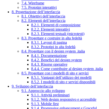
7.4. Wireframe
7.5. Prototipi interattivi
8. Progettazione dell’interfaccia
8.1. Obiettivi dell’interfaccia
8.2. Elementi dell’interfaccia
8.2.1. Elementi di composizione
8.2.2. Elementi interattivi
8.2.3. Elementi testuali (microtesti)
8.3. Progettare e costruire in alta fedeltà
8.3.1. Layout di pagina
8.3.2. Prototipi in alta fedeltà
8.4. Progettare con il design system .italia
8.4.1. Documentazione
8.4.2. Benefici del design system
8.4.3. Risorse operative
8.4.4. Come contribuire al design system .italia
8.5. Progettare con i modelli di sito e servizi
8.5.1. Vantaggi dell’utilizzo dei modelli
8.5.2. I modelli di sito e servizi disponibili
9. Sviluppo dell’interfaccia
9.1. Approccio allo sviluppo
9.1.1. Attività preliminari
9.1.2. Web design responsivo e accessibile
9.1.3. Mobile first
9.1.4. Progressive enhancement e Graceful