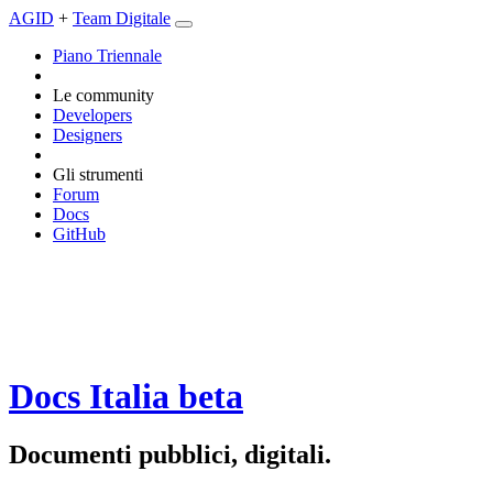
AGID
+
Team Digitale
Piano Triennale
Le community
Developers
Designers
Gli strumenti
Forum
Docs
GitHub
Docs Italia
beta
Documenti pubblici, digitali.