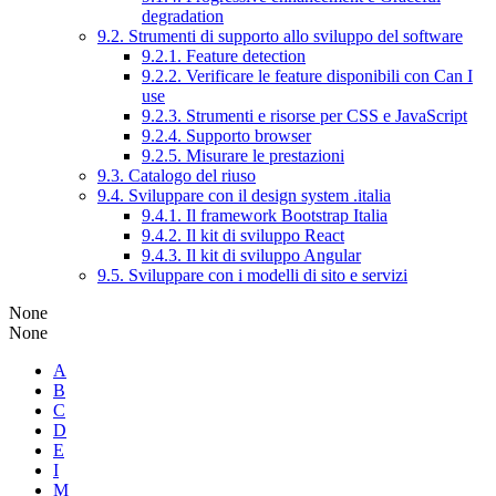
degradation
9.2. Strumenti di supporto allo sviluppo del software
9.2.1. Feature detection
9.2.2. Verificare le feature disponibili con Can I
use
9.2.3. Strumenti e risorse per CSS e JavaScript
9.2.4. Supporto browser
9.2.5. Misurare le prestazioni
9.3. Catalogo del riuso
9.4. Sviluppare con il design system .italia
9.4.1. Il framework Bootstrap Italia
9.4.2. Il kit di sviluppo React
9.4.3. Il kit di sviluppo Angular
9.5. Sviluppare con i modelli di sito e servizi
None
None
A
B
C
D
E
I
M