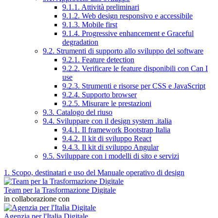
9.1.1. Attività preliminari
9.1.2. Web design responsivo e accessibile
9.1.3. Mobile first
9.1.4. Progressive enhancement e Graceful
degradation
9.2. Strumenti di supporto allo sviluppo del software
9.2.1. Feature detection
9.2.2. Verificare le feature disponibili con Can I
use
9.2.3. Strumenti e risorse per CSS e JavaScript
9.2.4. Supporto browser
9.2.5. Misurare le prestazioni
9.3. Catalogo del riuso
9.4. Sviluppare con il design system .italia
9.4.1. Il framework Bootstrap Italia
9.4.2. Il kit di sviluppo React
9.4.3. Il kit di sviluppo Angular
9.5. Sviluppare con i modelli di sito e servizi
1. Scopo, destinatari e uso del Manuale operativo di design
Team per la Trasformazione Digitale
in collaborazione con
Agenzia per l'Italia Digitale