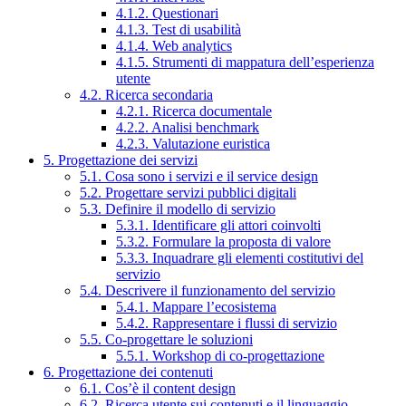
4.1.2. Questionari
4.1.3. Test di usabilità
4.1.4. Web analytics
4.1.5. Strumenti di mappatura dell’esperienza
utente
4.2. Ricerca secondaria
4.2.1. Ricerca documentale
4.2.2. Analisi benchmark
4.2.3. Valutazione euristica
5. Progettazione dei servizi
5.1. Cosa sono i servizi e il service design
5.2. Progettare servizi pubblici digitali
5.3. Definire il modello di servizio
5.3.1. Identificare gli attori coinvolti
5.3.2. Formulare la proposta di valore
5.3.3. Inquadrare gli elementi costitutivi del
servizio
5.4. Descrivere il funzionamento del servizio
5.4.1. Mappare l’ecosistema
5.4.2. Rappresentare i flussi di servizio
5.5. Co-progettare le soluzioni
5.5.1. Workshop di co-progettazione
6. Progettazione dei contenuti
6.1. Cos’è il content design
6.2. Ricerca utente sui contenuti e il linguaggio