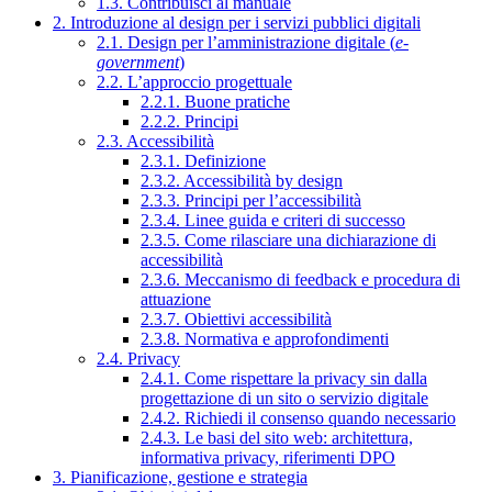
1.3. Contribuisci al manuale
2. Introduzione al design per i servizi pubblici digitali
2.1. Design per l’amministrazione digitale (
e-
government
)
2.2. L’approccio progettuale
2.2.1. Buone pratiche
2.2.2. Principi
2.3. Accessibilità
2.3.1. Definizione
2.3.2. Accessibilità by design
2.3.3. Principi per l’accessibilità
2.3.4. Linee guida e criteri di successo
2.3.5. Come rilasciare una dichiarazione di
accessibilità
2.3.6. Meccanismo di feedback e procedura di
attuazione
2.3.7. Obiettivi accessibilità
2.3.8. Normativa e approfondimenti
2.4. Privacy
2.4.1. Come rispettare la privacy sin dalla
progettazione di un sito o servizio digitale
2.4.2. Richiedi il consenso quando necessario
2.4.3. Le basi del sito web: architettura,
informativa privacy, riferimenti DPO
3. Pianificazione, gestione e strategia