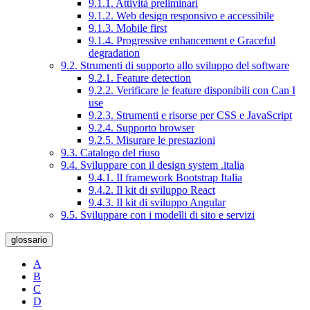
9.1.1. Attività preliminari
9.1.2. Web design responsivo e accessibile
9.1.3. Mobile first
9.1.4. Progressive enhancement e Graceful
degradation
9.2. Strumenti di supporto allo sviluppo del software
9.2.1. Feature detection
9.2.2. Verificare le feature disponibili con Can I
use
9.2.3. Strumenti e risorse per CSS e JavaScript
9.2.4. Supporto browser
9.2.5. Misurare le prestazioni
9.3. Catalogo del riuso
9.4. Sviluppare con il design system .italia
9.4.1. Il framework Bootstrap Italia
9.4.2. Il kit di sviluppo React
9.4.3. Il kit di sviluppo Angular
9.5. Sviluppare con i modelli di sito e servizi
glossario
A
B
C
D