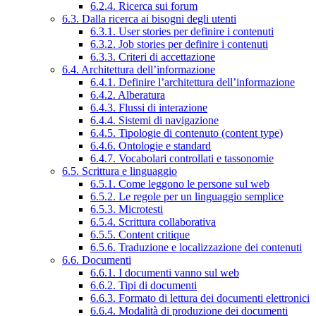
6.2.4. Ricerca sui forum
6.3. Dalla ricerca ai bisogni degli utenti
6.3.1. User stories per definire i contenuti
6.3.2. Job stories per definire i contenuti
6.3.3. Criteri di accettazione
6.4. Architettura dell’informazione
6.4.1. Definire l’architettura dell’informazione
6.4.2. Alberatura
6.4.3. Flussi di interazione
6.4.4. Sistemi di navigazione
6.4.5. Tipologie di contenuto (content type)
6.4.6. Ontologie e standard
6.4.7. Vocabolari controllati e tassonomie
6.5. Scrittura e linguaggio
6.5.1. Come leggono le persone sul web
6.5.2. Le regole per un linguaggio semplice
6.5.3. Microtesti
6.5.4. Scrittura collaborativa
6.5.5. Content critique
6.5.6. Traduzione e localizzazione dei contenuti
6.6. Documenti
6.6.1. I documenti vanno sul web
6.6.2. Tipi di documenti
6.6.3. Formato di lettura dei documenti elettronici
6.6.4. Modalità di produzione dei documenti