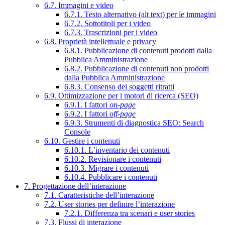
6.7. Immagini e video
6.7.1. Testo alternativo (alt text) per le immagini
6.7.2. Sottotitoli per i video
6.7.3. Trascrizioni per i video
6.8. Proprietà intellettuale e privacy
6.8.1. Pubblicazione di contenuti prodotti dalla
Pubblica Amministrazione
6.8.2. Pubblicazione di contenuti non prodotti
dalla Pubblica Amministrazione
6.8.3. Consenso dei soggetti ritratti
6.9. Ottimizzazione per i motori di ricerca (SEO)
6.9.1. I fattori
on-page
6.9.2. I fattori
off-page
6.9.3. Strumenti di diagnostica SEO: Search
Console
6.10. Gestire i contenuti
6.10.1. L’inventario dei contenuti
6.10.2. Revisionare i contenuti
6.10.3. Migrare i contenuti
6.10.4. Pubblicare i contenuti
7. Progettazione dell’interazione
7.1. Caratteristiche dell’interazione
7.2. User stories per definire l’interazione
7.2.1. Differenza tra scenari e user stories
7.3. Flussi di interazione