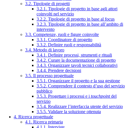
3.2. Tipologie di progetti
3.2.1. Tipologie di progetto in base agli attori
coinvolti nel servizio
3.2.2. Tipologie di progetto in base al focus
3.2.3. Tipologie di progetto in base all’ambito di
intervento
3.3. Competenze, ruoli e figure coinvolte
3.3.1. Coordinatore di progetto
3.3.2. Definire ruoli e responsabilità
3.4. Metodo di lavoro
3.4.1. Definire processi, strumenti e rituali
3.4.2. Curare la documentazione di progetto
3.4.3. Organizzare tavoli tecnici collaborativi
3.4.4. Prendere decisioni
3.5. Il processo progettuale
3.5.1. Organizzare il progetto e la sua gestione
3.5.2. Comprendere il contesto d’uso del servizio
pubblico
3.5.3. Progettare i processi e i
touchpoint
del
servizio
3.5.4. Realizzare l’interfaccia utente del servizio
3.5.5. Validare la soluzione ottenuta
4. Ricerca progettuale
4.1. Ricerca primaria
4.1.1. Interviste