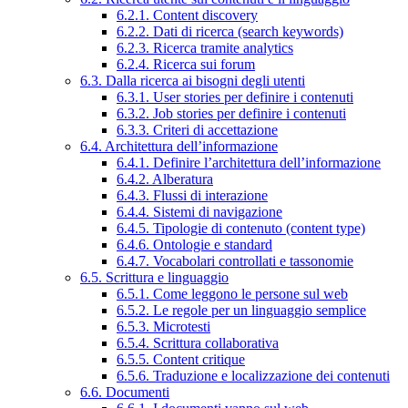
6.2.1. Content discovery
6.2.2. Dati di ricerca (search keywords)
6.2.3. Ricerca tramite analytics
6.2.4. Ricerca sui forum
6.3. Dalla ricerca ai bisogni degli utenti
6.3.1. User stories per definire i contenuti
6.3.2. Job stories per definire i contenuti
6.3.3. Criteri di accettazione
6.4. Architettura dell’informazione
6.4.1. Definire l’architettura dell’informazione
6.4.2. Alberatura
6.4.3. Flussi di interazione
6.4.4. Sistemi di navigazione
6.4.5. Tipologie di contenuto (content type)
6.4.6. Ontologie e standard
6.4.7. Vocabolari controllati e tassonomie
6.5. Scrittura e linguaggio
6.5.1. Come leggono le persone sul web
6.5.2. Le regole per un linguaggio semplice
6.5.3. Microtesti
6.5.4. Scrittura collaborativa
6.5.5. Content critique
6.5.6. Traduzione e localizzazione dei contenuti
6.6. Documenti