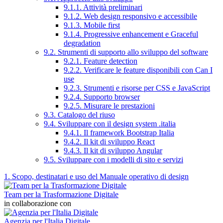
9.1.1. Attività preliminari
9.1.2. Web design responsivo e accessibile
9.1.3. Mobile first
9.1.4. Progressive enhancement e Graceful
degradation
9.2. Strumenti di supporto allo sviluppo del software
9.2.1. Feature detection
9.2.2. Verificare le feature disponibili con Can I
use
9.2.3. Strumenti e risorse per CSS e JavaScript
9.2.4. Supporto browser
9.2.5. Misurare le prestazioni
9.3. Catalogo del riuso
9.4. Sviluppare con il design system .italia
9.4.1. Il framework Bootstrap Italia
9.4.2. Il kit di sviluppo React
9.4.3. Il kit di sviluppo Angular
9.5. Sviluppare con i modelli di sito e servizi
1. Scopo, destinatari e uso del Manuale operativo di design
Team per la Trasformazione Digitale
in collaborazione con
Agenzia per l'Italia Digitale