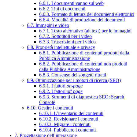
6.6.1. I documenti vanno sul web
6.6.2. Tipi di documenti
6.6.3. Formato di lettura dei documenti elettronici
6.6.4. Modalità di produzione dei documenti
6.7. Immagini e video
6.7.1. Testo alternativo (alt text) per le immagini
6.7.2. Sottotitoli per i video
6.7.3. Trascrizioni per i video
6.8. Proprietà intellettuale e privacy
6.8.1. Pubblicazione di contenuti prodotti dalla
Pubblica Amministrazione
6.8.2. Pubblicazione di contenuti non prodotti
dalla Pubblica Amministrazione
6.8.3. Consenso dei soggetti ritratti
6.9. Ottimizzazione per i motori di ricerca (SEO)
6.9.1. I fattori
on-page
6.9.2. I fattori
off-page
6.9.3. Strumenti di diagnostica SEO: Search
Console
6.10. Gestire i contenuti
6.10.1. L’inventario dei contenuti
6.10.2. Revisionare i contenuti
6.10.3. Migrare i contenuti
6.10.4. Pubblicare i contenuti
7. Progettazione dell’interazione