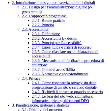
2. Introduzione al design per i servizi pubblici digitali
2.1. Design per l’amministrazione digitale (
e-
government
)
2.2. L’approccio progettuale
2.2.1. Buone pratiche
2.2.2. Principi
2.3. Accessibilità
2.3.1. Definizione
2.3.2. Accessibilità by design
2.3.3. Principi per l’accessibilità
2.3.4. Linee guida e criteri di successo
2.3.5. Come rilasciare una dichiarazione di
accessibilità
2.3.6. Meccanismo di feedback e procedura di
attuazione
2.3.7. Obiettivi accessibilità
2.3.8. Normativa e approfondimenti
2.4. Privacy
2.4.1. Come rispettare la privacy sin dalla
progettazione di un sito o servizio digitale
2.4.2. Richiedi il consenso quando necessario
2.4.3. Le basi del sito web: architettura,
informativa privacy, riferimenti DPO
3. Pianificazione, gestione e strategia
3.1. Obiettivi del progetto