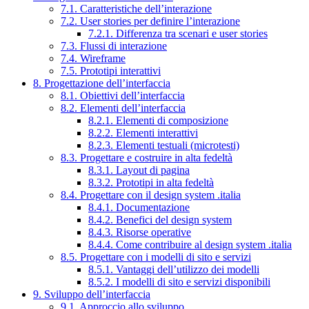
7.1. Caratteristiche dell’interazione
7.2. User stories per definire l’interazione
7.2.1. Differenza tra scenari e user stories
7.3. Flussi di interazione
7.4. Wireframe
7.5. Prototipi interattivi
8. Progettazione dell’interfaccia
8.1. Obiettivi dell’interfaccia
8.2. Elementi dell’interfaccia
8.2.1. Elementi di composizione
8.2.2. Elementi interattivi
8.2.3. Elementi testuali (microtesti)
8.3. Progettare e costruire in alta fedeltà
8.3.1. Layout di pagina
8.3.2. Prototipi in alta fedeltà
8.4. Progettare con il design system .italia
8.4.1. Documentazione
8.4.2. Benefici del design system
8.4.3. Risorse operative
8.4.4. Come contribuire al design system .italia
8.5. Progettare con i modelli di sito e servizi
8.5.1. Vantaggi dell’utilizzo dei modelli
8.5.2. I modelli di sito e servizi disponibili
9. Sviluppo dell’interfaccia
9.1. Approccio allo sviluppo