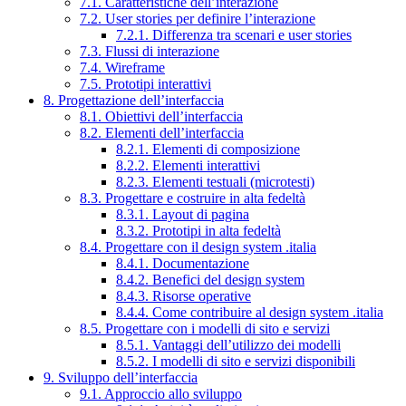
7.1. Caratteristiche dell’interazione
7.2. User stories per definire l’interazione
7.2.1. Differenza tra scenari e user stories
7.3. Flussi di interazione
7.4. Wireframe
7.5. Prototipi interattivi
8. Progettazione dell’interfaccia
8.1. Obiettivi dell’interfaccia
8.2. Elementi dell’interfaccia
8.2.1. Elementi di composizione
8.2.2. Elementi interattivi
8.2.3. Elementi testuali (microtesti)
8.3. Progettare e costruire in alta fedeltà
8.3.1. Layout di pagina
8.3.2. Prototipi in alta fedeltà
8.4. Progettare con il design system .italia
8.4.1. Documentazione
8.4.2. Benefici del design system
8.4.3. Risorse operative
8.4.4. Come contribuire al design system .italia
8.5. Progettare con i modelli di sito e servizi
8.5.1. Vantaggi dell’utilizzo dei modelli
8.5.2. I modelli di sito e servizi disponibili
9. Sviluppo dell’interfaccia
9.1. Approccio allo sviluppo