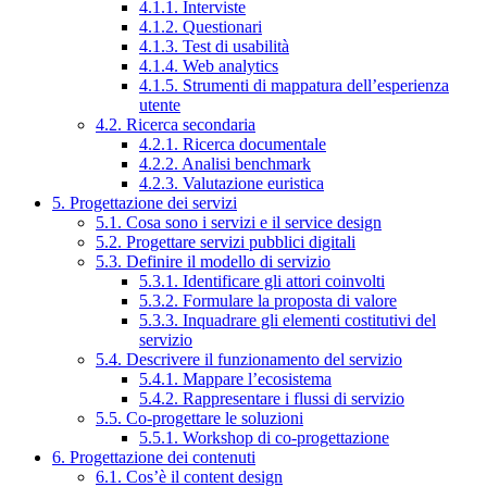
4.1.1. Interviste
4.1.2. Questionari
4.1.3. Test di usabilità
4.1.4. Web analytics
4.1.5. Strumenti di mappatura dell’esperienza
utente
4.2. Ricerca secondaria
4.2.1. Ricerca documentale
4.2.2. Analisi benchmark
4.2.3. Valutazione euristica
5. Progettazione dei servizi
5.1. Cosa sono i servizi e il service design
5.2. Progettare servizi pubblici digitali
5.3. Definire il modello di servizio
5.3.1. Identificare gli attori coinvolti
5.3.2. Formulare la proposta di valore
5.3.3. Inquadrare gli elementi costitutivi del
servizio
5.4. Descrivere il funzionamento del servizio
5.4.1. Mappare l’ecosistema
5.4.2. Rappresentare i flussi di servizio
5.5. Co-progettare le soluzioni
5.5.1. Workshop di co-progettazione
6. Progettazione dei contenuti
6.1. Cos’è il content design