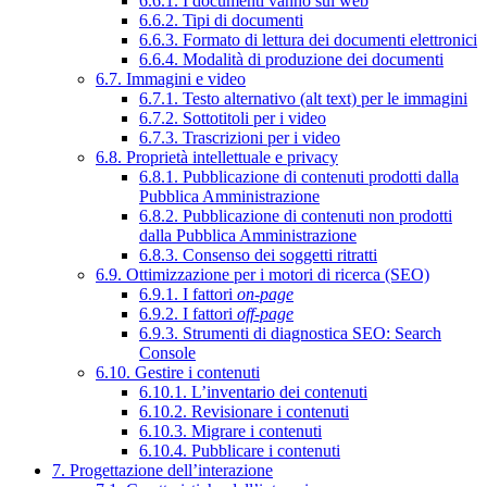
6.6.1. I documenti vanno sul web
6.6.2. Tipi di documenti
6.6.3. Formato di lettura dei documenti elettronici
6.6.4. Modalità di produzione dei documenti
6.7. Immagini e video
6.7.1. Testo alternativo (alt text) per le immagini
6.7.2. Sottotitoli per i video
6.7.3. Trascrizioni per i video
6.8. Proprietà intellettuale e privacy
6.8.1. Pubblicazione di contenuti prodotti dalla
Pubblica Amministrazione
6.8.2. Pubblicazione di contenuti non prodotti
dalla Pubblica Amministrazione
6.8.3. Consenso dei soggetti ritratti
6.9. Ottimizzazione per i motori di ricerca (SEO)
6.9.1. I fattori
on-page
6.9.2. I fattori
off-page
6.9.3. Strumenti di diagnostica SEO: Search
Console
6.10. Gestire i contenuti
6.10.1. L’inventario dei contenuti
6.10.2. Revisionare i contenuti
6.10.3. Migrare i contenuti
6.10.4. Pubblicare i contenuti
7. Progettazione dell’interazione