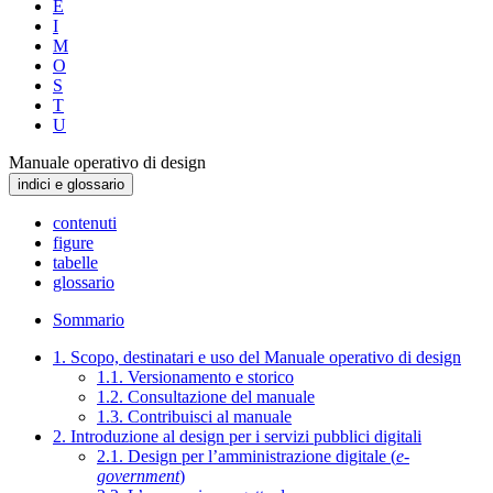
E
I
M
O
S
T
U
Manuale operativo di design
indici e glossario
contenuti
figure
tabelle
glossario
Sommario
1. Scopo, destinatari e uso del Manuale operativo di design
1.1. Versionamento e storico
1.2. Consultazione del manuale
1.3. Contribuisci al manuale
2. Introduzione al design per i servizi pubblici digitali
2.1. Design per l’amministrazione digitale (
e-
government
)