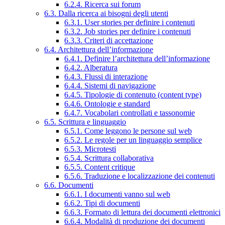
6.2.4. Ricerca sui forum
6.3. Dalla ricerca ai bisogni degli utenti
6.3.1. User stories per definire i contenuti
6.3.2. Job stories per definire i contenuti
6.3.3. Criteri di accettazione
6.4. Architettura dell’informazione
6.4.1. Definire l’architettura dell’informazione
6.4.2. Alberatura
6.4.3. Flussi di interazione
6.4.4. Sistemi di navigazione
6.4.5. Tipologie di contenuto (content type)
6.4.6. Ontologie e standard
6.4.7. Vocabolari controllati e tassonomie
6.5. Scrittura e linguaggio
6.5.1. Come leggono le persone sul web
6.5.2. Le regole per un linguaggio semplice
6.5.3. Microtesti
6.5.4. Scrittura collaborativa
6.5.5. Content critique
6.5.6. Traduzione e localizzazione dei contenuti
6.6. Documenti
6.6.1. I documenti vanno sul web
6.6.2. Tipi di documenti
6.6.3. Formato di lettura dei documenti elettronici
6.6.4. Modalità di produzione dei documenti