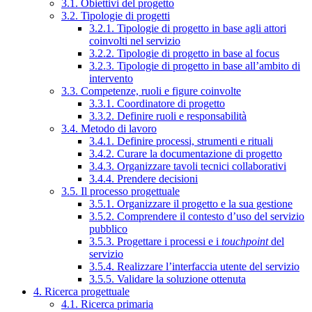
3.1. Obiettivi del progetto
3.2. Tipologie di progetti
3.2.1. Tipologie di progetto in base agli attori
coinvolti nel servizio
3.2.2. Tipologie di progetto in base al focus
3.2.3. Tipologie di progetto in base all’ambito di
intervento
3.3. Competenze, ruoli e figure coinvolte
3.3.1. Coordinatore di progetto
3.3.2. Definire ruoli e responsabilità
3.4. Metodo di lavoro
3.4.1. Definire processi, strumenti e rituali
3.4.2. Curare la documentazione di progetto
3.4.3. Organizzare tavoli tecnici collaborativi
3.4.4. Prendere decisioni
3.5. Il processo progettuale
3.5.1. Organizzare il progetto e la sua gestione
3.5.2. Comprendere il contesto d’uso del servizio
pubblico
3.5.3. Progettare i processi e i
touchpoint
del
servizio
3.5.4. Realizzare l’interfaccia utente del servizio
3.5.5. Validare la soluzione ottenuta
4. Ricerca progettuale
4.1. Ricerca primaria