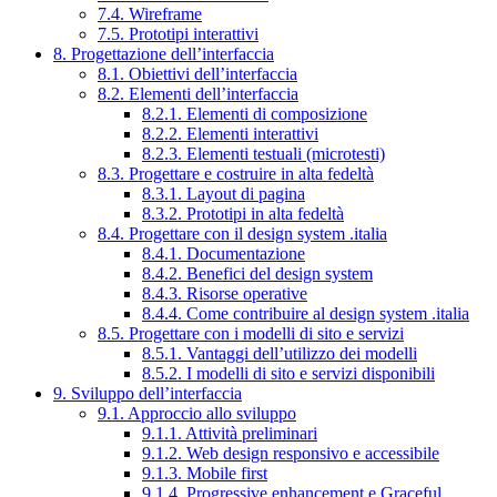
7.4. Wireframe
7.5. Prototipi interattivi
8. Progettazione dell’interfaccia
8.1. Obiettivi dell’interfaccia
8.2. Elementi dell’interfaccia
8.2.1. Elementi di composizione
8.2.2. Elementi interattivi
8.2.3. Elementi testuali (microtesti)
8.3. Progettare e costruire in alta fedeltà
8.3.1. Layout di pagina
8.3.2. Prototipi in alta fedeltà
8.4. Progettare con il design system .italia
8.4.1. Documentazione
8.4.2. Benefici del design system
8.4.3. Risorse operative
8.4.4. Come contribuire al design system .italia
8.5. Progettare con i modelli di sito e servizi
8.5.1. Vantaggi dell’utilizzo dei modelli
8.5.2. I modelli di sito e servizi disponibili
9. Sviluppo dell’interfaccia
9.1. Approccio allo sviluppo
9.1.1. Attività preliminari
9.1.2. Web design responsivo e accessibile
9.1.3. Mobile first
9.1.4. Progressive enhancement e Graceful