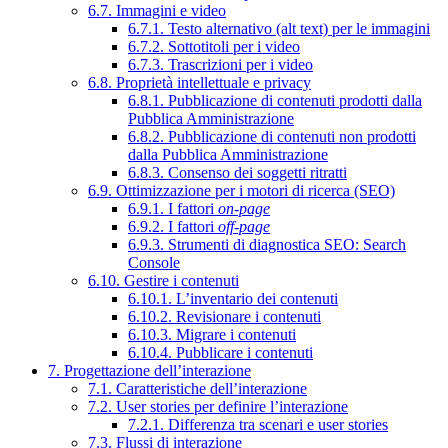
6.7. Immagini e video
6.7.1. Testo alternativo (alt text) per le immagini
6.7.2. Sottotitoli per i video
6.7.3. Trascrizioni per i video
6.8. Proprietà intellettuale e privacy
6.8.1. Pubblicazione di contenuti prodotti dalla
Pubblica Amministrazione
6.8.2. Pubblicazione di contenuti non prodotti
dalla Pubblica Amministrazione
6.8.3. Consenso dei soggetti ritratti
6.9. Ottimizzazione per i motori di ricerca (SEO)
6.9.1. I fattori
on-page
6.9.2. I fattori
off-page
6.9.3. Strumenti di diagnostica SEO: Search
Console
6.10. Gestire i contenuti
6.10.1. L’inventario dei contenuti
6.10.2. Revisionare i contenuti
6.10.3. Migrare i contenuti
6.10.4. Pubblicare i contenuti
7. Progettazione dell’interazione
7.1. Caratteristiche dell’interazione
7.2. User stories per definire l’interazione
7.2.1. Differenza tra scenari e user stories
7.3. Flussi di interazione