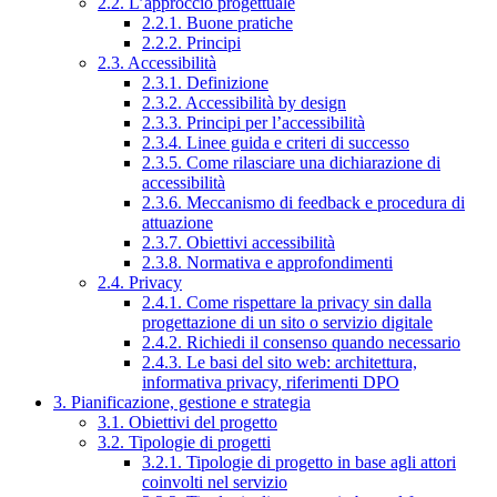
2.2. L’approccio progettuale
2.2.1. Buone pratiche
2.2.2. Principi
2.3. Accessibilità
2.3.1. Definizione
2.3.2. Accessibilità by design
2.3.3. Principi per l’accessibilità
2.3.4. Linee guida e criteri di successo
2.3.5. Come rilasciare una dichiarazione di
accessibilità
2.3.6. Meccanismo di feedback e procedura di
attuazione
2.3.7. Obiettivi accessibilità
2.3.8. Normativa e approfondimenti
2.4. Privacy
2.4.1. Come rispettare la privacy sin dalla
progettazione di un sito o servizio digitale
2.4.2. Richiedi il consenso quando necessario
2.4.3. Le basi del sito web: architettura,
informativa privacy, riferimenti DPO
3. Pianificazione, gestione e strategia
3.1. Obiettivi del progetto
3.2. Tipologie di progetti
3.2.1. Tipologie di progetto in base agli attori
coinvolti nel servizio