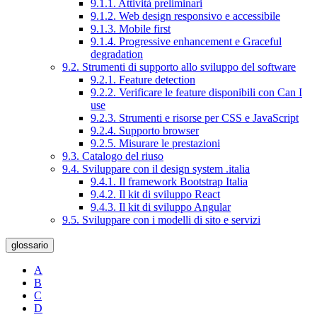
9.1.1. Attività preliminari
9.1.2. Web design responsivo e accessibile
9.1.3. Mobile first
9.1.4. Progressive enhancement e Graceful
degradation
9.2. Strumenti di supporto allo sviluppo del software
9.2.1. Feature detection
9.2.2. Verificare le feature disponibili con Can I
use
9.2.3. Strumenti e risorse per CSS e JavaScript
9.2.4. Supporto browser
9.2.5. Misurare le prestazioni
9.3. Catalogo del riuso
9.4. Sviluppare con il design system .italia
9.4.1. Il framework Bootstrap Italia
9.4.2. Il kit di sviluppo React
9.4.3. Il kit di sviluppo Angular
9.5. Sviluppare con i modelli di sito e servizi
glossario
A
B
C
D