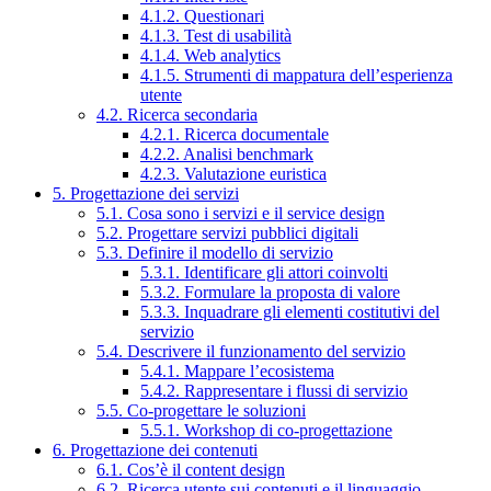
4.1.2. Questionari
4.1.3. Test di usabilità
4.1.4. Web analytics
4.1.5. Strumenti di mappatura dell’esperienza
utente
4.2. Ricerca secondaria
4.2.1. Ricerca documentale
4.2.2. Analisi benchmark
4.2.3. Valutazione euristica
5. Progettazione dei servizi
5.1. Cosa sono i servizi e il service design
5.2. Progettare servizi pubblici digitali
5.3. Definire il modello di servizio
5.3.1. Identificare gli attori coinvolti
5.3.2. Formulare la proposta di valore
5.3.3. Inquadrare gli elementi costitutivi del
servizio
5.4. Descrivere il funzionamento del servizio
5.4.1. Mappare l’ecosistema
5.4.2. Rappresentare i flussi di servizio
5.5. Co-progettare le soluzioni
5.5.1. Workshop di co-progettazione
6. Progettazione dei contenuti
6.1. Cos’è il content design
6.2. Ricerca utente sui contenuti e il linguaggio