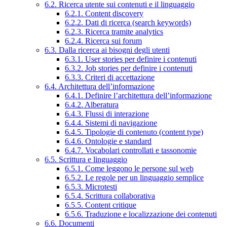
6.2. Ricerca utente sui contenuti e il linguaggio
6.2.1. Content discovery
6.2.2. Dati di ricerca (search keywords)
6.2.3. Ricerca tramite analytics
6.2.4. Ricerca sui forum
6.3. Dalla ricerca ai bisogni degli utenti
6.3.1. User stories per definire i contenuti
6.3.2. Job stories per definire i contenuti
6.3.3. Criteri di accettazione
6.4. Architettura dell’informazione
6.4.1. Definire l’architettura dell’informazione
6.4.2. Alberatura
6.4.3. Flussi di interazione
6.4.4. Sistemi di navigazione
6.4.5. Tipologie di contenuto (content type)
6.4.6. Ontologie e standard
6.4.7. Vocabolari controllati e tassonomie
6.5. Scrittura e linguaggio
6.5.1. Come leggono le persone sul web
6.5.2. Le regole per un linguaggio semplice
6.5.3. Microtesti
6.5.4. Scrittura collaborativa
6.5.5. Content critique
6.5.6. Traduzione e localizzazione dei contenuti
6.6. Documenti