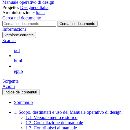
Manuale operativo di design
Progetto:
Designers Italia
Amministrazione:
italia
Cerca nel documento
Cerca nel documento
Informazioni
versione-corrente
Scarica
pdf
html
epub
Sorgente
Azioni
indice dei contenuti
Sommario
1. Scopo, destinatari e uso del Manuale operativo di design
1.1. Versionamento e storico
1.2. Consultazione del manuale
1.3. Contribuisci al manuale