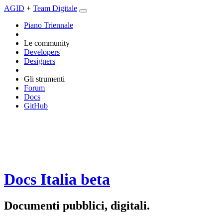
AGID
+
Team Digitale
Piano Triennale
Le community
Developers
Designers
Gli strumenti
Forum
Docs
GitHub
Docs Italia
beta
Documenti pubblici, digitali.