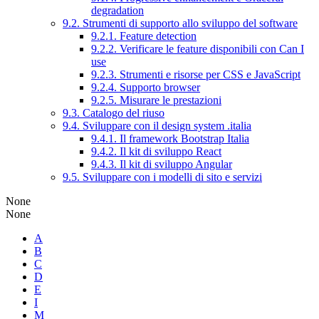
degradation
9.2. Strumenti di supporto allo sviluppo del software
9.2.1. Feature detection
9.2.2. Verificare le feature disponibili con Can I
use
9.2.3. Strumenti e risorse per CSS e JavaScript
9.2.4. Supporto browser
9.2.5. Misurare le prestazioni
9.3. Catalogo del riuso
9.4. Sviluppare con il design system .italia
9.4.1. Il framework Bootstrap Italia
9.4.2. Il kit di sviluppo React
9.4.3. Il kit di sviluppo Angular
9.5. Sviluppare con i modelli di sito e servizi
None
None
A
B
C
D
E
I
M