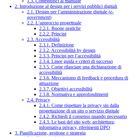
1.3. Contribuisci al manuale
2. Introduzione al design per i servizi pubblici digitali
2.1. Design per l’amministrazione digitale (
e-
government
)
2.2. L’approccio progettuale
2.2.1. Buone pratiche
2.2.2. Principi
2.3. Accessibilità
2.3.1. Definizione
2.3.2. Accessibilità by design
2.3.3. Principi per l’accessibilità
2.3.4. Linee guida e criteri di successo
2.3.5. Come rilasciare una dichiarazione di
accessibilità
2.3.6. Meccanismo di feedback e procedura di
attuazione
2.3.7. Obiettivi accessibilità
2.3.8. Normativa e approfondimenti
2.4. Privacy
2.4.1. Come rispettare la privacy sin dalla
progettazione di un sito o servizio digitale
2.4.2. Richiedi il consenso quando necessario
2.4.3. Le basi del sito web: architettura,
informativa privacy, riferimenti DPO
3. Pianificazione, gestione e strategia