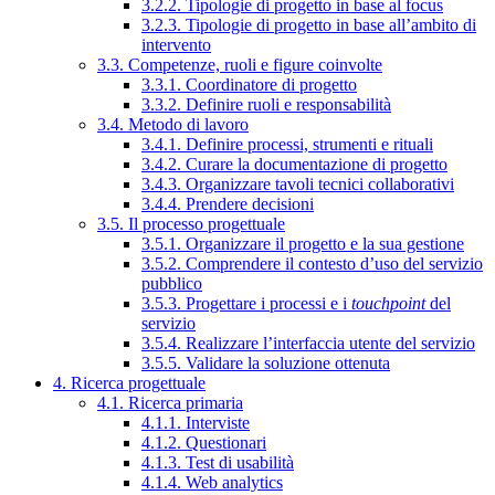
3.2.2. Tipologie di progetto in base al focus
3.2.3. Tipologie di progetto in base all’ambito di
intervento
3.3. Competenze, ruoli e figure coinvolte
3.3.1. Coordinatore di progetto
3.3.2. Definire ruoli e responsabilità
3.4. Metodo di lavoro
3.4.1. Definire processi, strumenti e rituali
3.4.2. Curare la documentazione di progetto
3.4.3. Organizzare tavoli tecnici collaborativi
3.4.4. Prendere decisioni
3.5. Il processo progettuale
3.5.1. Organizzare il progetto e la sua gestione
3.5.2. Comprendere il contesto d’uso del servizio
pubblico
3.5.3. Progettare i processi e i
touchpoint
del
servizio
3.5.4. Realizzare l’interfaccia utente del servizio
3.5.5. Validare la soluzione ottenuta
4. Ricerca progettuale
4.1. Ricerca primaria
4.1.1. Interviste
4.1.2. Questionari
4.1.3. Test di usabilità
4.1.4. Web analytics