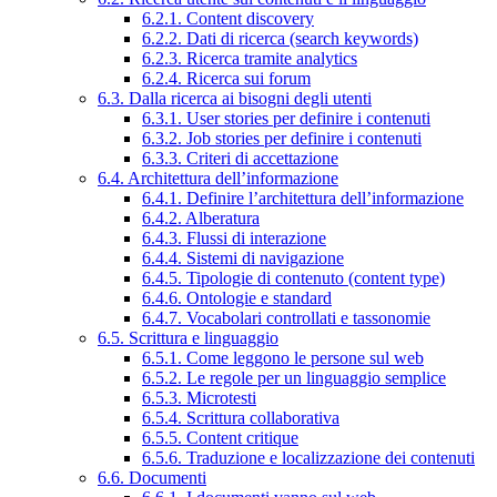
6.2.1. Content discovery
6.2.2. Dati di ricerca (search keywords)
6.2.3. Ricerca tramite analytics
6.2.4. Ricerca sui forum
6.3. Dalla ricerca ai bisogni degli utenti
6.3.1. User stories per definire i contenuti
6.3.2. Job stories per definire i contenuti
6.3.3. Criteri di accettazione
6.4. Architettura dell’informazione
6.4.1. Definire l’architettura dell’informazione
6.4.2. Alberatura
6.4.3. Flussi di interazione
6.4.4. Sistemi di navigazione
6.4.5. Tipologie di contenuto (content type)
6.4.6. Ontologie e standard
6.4.7. Vocabolari controllati e tassonomie
6.5. Scrittura e linguaggio
6.5.1. Come leggono le persone sul web
6.5.2. Le regole per un linguaggio semplice
6.5.3. Microtesti
6.5.4. Scrittura collaborativa
6.5.5. Content critique
6.5.6. Traduzione e localizzazione dei contenuti
6.6. Documenti