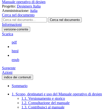
Manuale operativo di design
Progetto:
Designers Italia
Amministrazione:
italia
Cerca nel documento
Cerca nel documento
Informazioni
versione-corrente
Scarica
pdf
html
epub
Sorgente
Azioni
indice dei contenuti
Sommario
1. Scopo, destinatari e uso del Manuale operativo di design
1.1. Versionamento e storico
1.2. Consultazione del manuale
1.3. Contribuisci al manuale