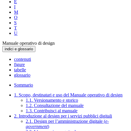
E
I
M
O
S
T
U
Manuale operativo di design
indici e glossario
contenuti
figure
tabelle
glossario
Sommario
1. Scopo, destinatari e uso del Manuale operativo di design
1.1. Versionamento e storico
1.2. Consultazione del manuale
1.3. Contribuisci al manuale
2. Introduzione al design per i servizi pubblici digitali
2.1. Design per l’amministrazione digitale (
e-
government
)