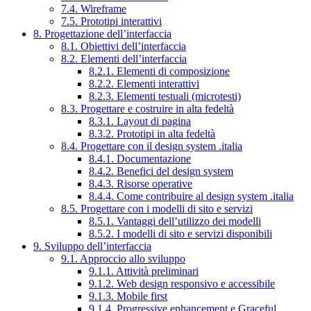
7.4. Wireframe
7.5. Prototipi interattivi
8. Progettazione dell’interfaccia
8.1. Obiettivi dell’interfaccia
8.2. Elementi dell’interfaccia
8.2.1. Elementi di composizione
8.2.2. Elementi interattivi
8.2.3. Elementi testuali (microtesti)
8.3. Progettare e costruire in alta fedeltà
8.3.1. Layout di pagina
8.3.2. Prototipi in alta fedeltà
8.4. Progettare con il design system .italia
8.4.1. Documentazione
8.4.2. Benefici del design system
8.4.3. Risorse operative
8.4.4. Come contribuire al design system .italia
8.5. Progettare con i modelli di sito e servizi
8.5.1. Vantaggi dell’utilizzo dei modelli
8.5.2. I modelli di sito e servizi disponibili
9. Sviluppo dell’interfaccia
9.1. Approccio allo sviluppo
9.1.1. Attività preliminari
9.1.2. Web design responsivo e accessibile
9.1.3. Mobile first
9.1.4. Progressive enhancement e Graceful