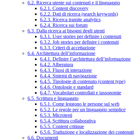
6.2. Ricerca utente sui contenuti e il linguaggio
6.2.1. Content discovery
6.2.2. Dati di ricerca (search keywords)
6.2.3. Ricerca tramite analytics
6.2.4. Ricerca sui forum
6.3. Dalla ricerca ai bisogni degli utenti
6.3.1. User stories per definire i contenuti
6.3.2. Job stories per definire i contenuti
6.3.3. Criteri di accettazione
6.4. Architettura dell’informazione
6.4.1. Definire l’architettura dell’informazione
6.4.2. Alberatura
6.4.3. Flussi di interazione
6.4.4. Sistemi di navigazione
6.4.5. Tipologie di contenuto (content type)
6.4.6. Ontologie e standard
6.4.7. Vocabolari controllati e tassonomie
6.5. Scrittura e linguaggio
6.5.1. Come leggono le persone sul web
6.5.2. Le regole per un linguaggio semplice
6.5.3. Microtesti
6.5.4. Scrittura collaborativa
6.5.5. Content critique
6.5.6. Traduzione e localizzazione dei contenuti
6.6. Documenti