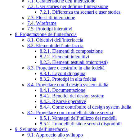
7.1. Caratteristiche dell’interazione
7.2. User stories per definire l’interazione
7.2.1. Differenza tra scenari e user stories
7.3. Flussi di interazione
7.4. Wireframe
7.5. Prototipi interattivi
8. Progettazione dell’interfaccia
8.1. Obiettivi dell’interfaccia
8.2. Elementi dell’interfaccia
8.2.1. Elementi di composizione
8.2.2. Elementi interattivi
8.2.3. Elementi testuali (microtesti)
8.3. Progettare e costruire in alta fedeltà
8.3.1. Layout di pagina
8.3.2. Prototipi in alta fedeltà
8.4. Progettare con il design system .italia
8.4.1. Documentazione
8.4.2. Benefici del design system
8.4.3. Risorse operative
8.4.4. Come contribuire al design system .italia
8.5. Progettare con i modelli di sito e servizi
8.5.1. Vantaggi dell’utilizzo dei modelli
8.5.2. I modelli di sito e servizi disponibili
9. Sviluppo dell’interfaccia
9.1. Approccio allo sviluppo