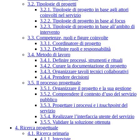
3.2. Tipologie di progetti
3.2.1. Tipologie di progetto in base agli attori
coinvolti nel servizio
3.2.2. Tipologie di progetto in base al focus
3.2.3. Tipologie di progetto in base all’ambito di
intervento
3.3. Competenze, ruoli e figure coinvolte
3.3.1. Coordinatore di progetto
3.3.2. Definire ruoli e responsabilità
3.4. Metodo di lavoro
3.4.1. Definire processi, strumenti e rituali
3.4.2. Curare la documentazione di progetto
3.4.3. Organizzare tavoli tecnici collaborativi
3.4.4. Prendere decisioni
3.5. Il processo progettuale
3.5.1. Organizzare il progetto e la sua gestione
3.5.2. Comprendere il contesto d’uso del servizio
pubblico
3.5.3. Progettare i processi e i
touchpoint
del
servizio
3.5.4. Realizzare l’interfaccia utente del servizio
3.5.5. Validare la soluzione ottenuta
4. Ricerca progettuale
4.1. Ricerca primaria
4.1.1. Interviste