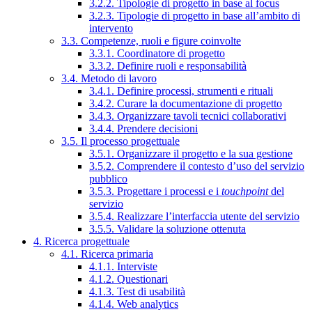
3.2.2. Tipologie di progetto in base al focus
3.2.3. Tipologie di progetto in base all’ambito di
intervento
3.3. Competenze, ruoli e figure coinvolte
3.3.1. Coordinatore di progetto
3.3.2. Definire ruoli e responsabilità
3.4. Metodo di lavoro
3.4.1. Definire processi, strumenti e rituali
3.4.2. Curare la documentazione di progetto
3.4.3. Organizzare tavoli tecnici collaborativi
3.4.4. Prendere decisioni
3.5. Il processo progettuale
3.5.1. Organizzare il progetto e la sua gestione
3.5.2. Comprendere il contesto d’uso del servizio
pubblico
3.5.3. Progettare i processi e i
touchpoint
del
servizio
3.5.4. Realizzare l’interfaccia utente del servizio
3.5.5. Validare la soluzione ottenuta
4. Ricerca progettuale
4.1. Ricerca primaria
4.1.1. Interviste
4.1.2. Questionari
4.1.3. Test di usabilità
4.1.4. Web analytics