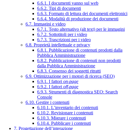
6.6.1. I documenti vanno sul web
6.6.2. Tipi di documenti
6.6.3. Formato di lettura dei documenti elettronici
6.6.4. Modalità di produzione dei documenti
6.7. Immagini e video
6.7.1. Testo alternativo (alt text) per le immagini
6.7.2. Sottotitoli per i video
6.7.3. Trascrizioni per i video
6.8. Proprietà intellettuale e privacy
6.8.1. Pubblicazione di contenuti prodotti dalla
Pubblica Amministrazione
6.8.2. Pubblicazione di contenuti non prodotti
dalla Pubblica Amministrazione
6.8.3. Consenso dei soggetti ritratti
6.9. Ottimizzazione per i motori di ricerca (SEO)
6.9.1. I fattori
on-page
6.9.2. I fattori
off-page
6.9.3. Strumenti di diagnostica SEO: Search
Console
6.10. Gestire i contenuti
6.10.1. L’inventario dei contenuti
6.10.2. Revisionare i contenuti
6.10.3. Migrare i contenuti
6.10.4. Pubblicare i contenuti
7. Progettazione dell’interazione