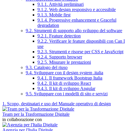
9.1.1. Attività preliminari
9.1.2. Web design responsivo e accessibile
9.1.3. Mobile first
9.1.4. Progressive enhancement e Graceful
degradation
9.2. Strumenti di supporto allo sviluppo del software
9.2.1. Feature detection
9.2.2. Verificare le feature disponibili con Can I
use
9.2.3. Strumenti e risorse per CSS e JavaScript
9.2.4. Supporto browser
9.2.5. Misurare le prestazioni
9.3. Catalogo del riuso
9.4. Sviluppare con il design system .italia
9.4.1. Il framework Bootstrap Italia
9.4.2. Il kit di sviluppo React
9.4.3. Il kit di sviluppo Angular
9.5. Sviluppare con i modelli di sito e servizi
1. Scopo, destinatari e uso del Manuale operativo di design
Team per la Trasformazione Digitale
in collaborazione con
Agenzia per l'Italia Digitale