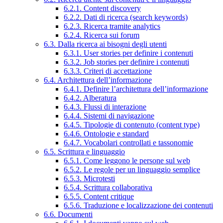
6.2.1. Content discovery
6.2.2. Dati di ricerca (search keywords)
6.2.3. Ricerca tramite analytics
6.2.4. Ricerca sui forum
6.3. Dalla ricerca ai bisogni degli utenti
6.3.1. User stories per definire i contenuti
6.3.2. Job stories per definire i contenuti
6.3.3. Criteri di accettazione
6.4. Architettura dell’informazione
6.4.1. Definire l’architettura dell’informazione
6.4.2. Alberatura
6.4.3. Flussi di interazione
6.4.4. Sistemi di navigazione
6.4.5. Tipologie di contenuto (content type)
6.4.6. Ontologie e standard
6.4.7. Vocabolari controllati e tassonomie
6.5. Scrittura e linguaggio
6.5.1. Come leggono le persone sul web
6.5.2. Le regole per un linguaggio semplice
6.5.3. Microtesti
6.5.4. Scrittura collaborativa
6.5.5. Content critique
6.5.6. Traduzione e localizzazione dei contenuti
6.6. Documenti