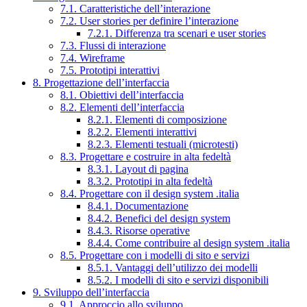
7.1. Caratteristiche dell’interazione
7.2. User stories per definire l’interazione
7.2.1. Differenza tra scenari e user stories
7.3. Flussi di interazione
7.4. Wireframe
7.5. Prototipi interattivi
8. Progettazione dell’interfaccia
8.1. Obiettivi dell’interfaccia
8.2. Elementi dell’interfaccia
8.2.1. Elementi di composizione
8.2.2. Elementi interattivi
8.2.3. Elementi testuali (microtesti)
8.3. Progettare e costruire in alta fedeltà
8.3.1. Layout di pagina
8.3.2. Prototipi in alta fedeltà
8.4. Progettare con il design system .italia
8.4.1. Documentazione
8.4.2. Benefici del design system
8.4.3. Risorse operative
8.4.4. Come contribuire al design system .italia
8.5. Progettare con i modelli di sito e servizi
8.5.1. Vantaggi dell’utilizzo dei modelli
8.5.2. I modelli di sito e servizi disponibili
9. Sviluppo dell’interfaccia
9.1. Approccio allo sviluppo