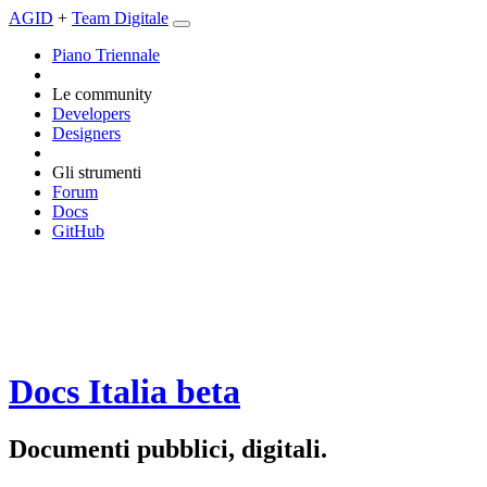
AGID
+
Team Digitale
Piano Triennale
Le community
Developers
Designers
Gli strumenti
Forum
Docs
GitHub
Docs Italia
beta
Documenti pubblici, digitali.