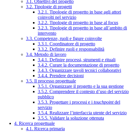
3.1. Obiettivi del progetto
3.2. Tipologie di progetti
3.2.1. Tipologie di progetto in base agli attori
coinvolti nel servizio
3.2.2. Tipologie di progetto in base al focus
3.2.3. Tipologie di progetto in base all’ambito di
intervento
3.3. Competenze, ruoli e figure coinvolte
3.3.1. Coordinatore di progetto
3.3.2. Definire ruoli e responsabilità
3.4. Metodo di lavoro
3.4.1. Definire processi, strumenti e rituali
3.4.2. Curare la documentazione di progetto
3.4.3. Organizzare tavoli tecnici collaborativi
3.4.4. Prendere decisioni
3.5. Il processo progettuale
3.5.1. Organizzare il progetto e la sua gestione
3.5.2. Comprendere il contesto d’uso del servizio
pubblico
3.5.3. Progettare i processi e i
touchpoint
del
servizio
3.5.4. Realizzare l’interfaccia utente del servizio
3.5.5. Validare la soluzione ottenuta
4. Ricerca progettuale
4.1. Ricerca primaria