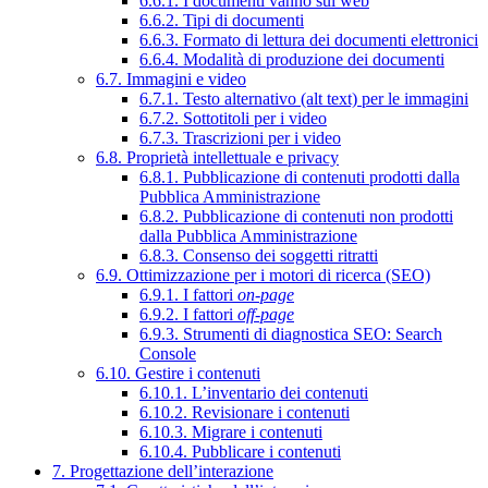
6.6.1. I documenti vanno sul web
6.6.2. Tipi di documenti
6.6.3. Formato di lettura dei documenti elettronici
6.6.4. Modalità di produzione dei documenti
6.7. Immagini e video
6.7.1. Testo alternativo (alt text) per le immagini
6.7.2. Sottotitoli per i video
6.7.3. Trascrizioni per i video
6.8. Proprietà intellettuale e privacy
6.8.1. Pubblicazione di contenuti prodotti dalla
Pubblica Amministrazione
6.8.2. Pubblicazione di contenuti non prodotti
dalla Pubblica Amministrazione
6.8.3. Consenso dei soggetti ritratti
6.9. Ottimizzazione per i motori di ricerca (SEO)
6.9.1. I fattori
on-page
6.9.2. I fattori
off-page
6.9.3. Strumenti di diagnostica SEO: Search
Console
6.10. Gestire i contenuti
6.10.1. L’inventario dei contenuti
6.10.2. Revisionare i contenuti
6.10.3. Migrare i contenuti
6.10.4. Pubblicare i contenuti
7. Progettazione dell’interazione