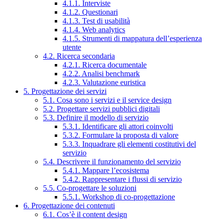
4.1.1. Interviste
4.1.2. Questionari
4.1.3. Test di usabilità
4.1.4. Web analytics
4.1.5. Strumenti di mappatura dell’esperienza
utente
4.2. Ricerca secondaria
4.2.1. Ricerca documentale
4.2.2. Analisi benchmark
4.2.3. Valutazione euristica
5. Progettazione dei servizi
5.1. Cosa sono i servizi e il service design
5.2. Progettare servizi pubblici digitali
5.3. Definire il modello di servizio
5.3.1. Identificare gli attori coinvolti
5.3.2. Formulare la proposta di valore
5.3.3. Inquadrare gli elementi costitutivi del
servizio
5.4. Descrivere il funzionamento del servizio
5.4.1. Mappare l’ecosistema
5.4.2. Rappresentare i flussi di servizio
5.5. Co-progettare le soluzioni
5.5.1. Workshop di co-progettazione
6. Progettazione dei contenuti
6.1. Cos’è il content design