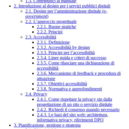
1.3. Contribuisci al manuale
2. Introduzione al design per i servizi pubblici digitali
2.1. Design per l’amministrazione digitale (
e-
government
)
2.2. L’approccio progettuale
2.2.1. Buone pratiche
2.2.2. Principi
2.3. Accessibilità
2.3.1. Definizione
2.3.2. Accessibilità by design
2.3.3. Principi per l’accessibilità
2.3.4. Linee guida e criteri di successo
2.3.5. Come rilasciare una dichiarazione di
accessibilità
2.3.6. Meccanismo di feedback e procedura di
attuazione
2.3.7. Obiettivi accessibilità
2.3.8. Normativa e approfondimenti
2.4. Privacy
2.4.1. Come rispettare la privacy sin dalla
progettazione di un sito o servizio digitale
2.4.2. Richiedi il consenso quando necessario
2.4.3. Le basi del sito web: architettura,
informativa privacy, riferimenti DPO
3. Pianificazione, gestione e strategia