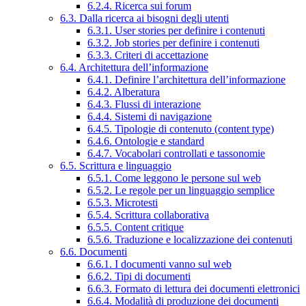
6.2.4. Ricerca sui forum
6.3. Dalla ricerca ai bisogni degli utenti
6.3.1. User stories per definire i contenuti
6.3.2. Job stories per definire i contenuti
6.3.3. Criteri di accettazione
6.4. Architettura dell’informazione
6.4.1. Definire l’architettura dell’informazione
6.4.2. Alberatura
6.4.3. Flussi di interazione
6.4.4. Sistemi di navigazione
6.4.5. Tipologie di contenuto (content type)
6.4.6. Ontologie e standard
6.4.7. Vocabolari controllati e tassonomie
6.5. Scrittura e linguaggio
6.5.1. Come leggono le persone sul web
6.5.2. Le regole per un linguaggio semplice
6.5.3. Microtesti
6.5.4. Scrittura collaborativa
6.5.5. Content critique
6.5.6. Traduzione e localizzazione dei contenuti
6.6. Documenti
6.6.1. I documenti vanno sul web
6.6.2. Tipi di documenti
6.6.3. Formato di lettura dei documenti elettronici
6.6.4. Modalità di produzione dei documenti