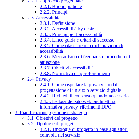
2.2. L’approccio progettuale
2.2.1. Buone pratiche
2.2.2. Principi
2.3. Accessibilità
2.3.1. Definizione
2.3.2. Accessibilità by design
2.3.3. Principi per l’accessibilità
2.3.4. Linee guida e criteri di successo
2.3.5. Come rilasciare una dichiarazione di
accessibilità
2.3.6. Meccanismo di feedback e procedura di
attuazione
2.3.7. Obiettivi accessibilità
2.3.8. Normativa e approfondimenti
2.4. Privacy
2.4.1. Come rispettare la privacy sin dalla
progettazione di un sito o servizio digitale
2.4.2. Richiedi il consenso quando necessario
2.4.3. Le basi del sito web: architettura,
informativa privacy, riferimenti DPO
3. Pianificazione, gestione e strategia
3.1. Obiettivi del progetto
3.2. Tipologie di progetti
3.2.1. Tipologie di progetto in base agli attori
coinvolti nel servizio