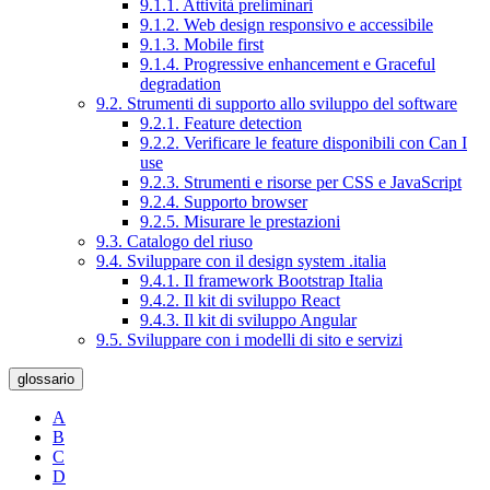
9.1.1. Attività preliminari
9.1.2. Web design responsivo e accessibile
9.1.3. Mobile first
9.1.4. Progressive enhancement e Graceful
degradation
9.2. Strumenti di supporto allo sviluppo del software
9.2.1. Feature detection
9.2.2. Verificare le feature disponibili con Can I
use
9.2.3. Strumenti e risorse per CSS e JavaScript
9.2.4. Supporto browser
9.2.5. Misurare le prestazioni
9.3. Catalogo del riuso
9.4. Sviluppare con il design system .italia
9.4.1. Il framework Bootstrap Italia
9.4.2. Il kit di sviluppo React
9.4.3. Il kit di sviluppo Angular
9.5. Sviluppare con i modelli di sito e servizi
glossario
A
B
C
D