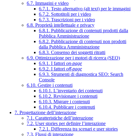
6.7. Immagini e video
6.7.1. Testo alternativo (alt text) per le immagini
6.7.2. Sottotitoli per i video
6.7.3. Trascrizioni per i video
6.8. Proprietà intellettuale e privacy
6.8.1. Pubblicazione di contenuti prodotti dalla
Pubblica Amministrazione
6.8.2. Pubblicazione di contenuti non prodotti
dalla Pubblica Amministrazione
6.8.3. Consenso dei soggetti ritratti
6.9. Ottimizzazione per i motori di ricerca (SEO)
6.9.1. I fattori
on-page
6.9.2. I fattori
off-page
6.9.3. Strumenti di diagnostica SEO: Search
Console
6.10. Gestire i contenuti
6.10.1. L’inventario dei contenuti
6.10.2. Revisionare i contenuti
6.10.3. Migrare i contenuti
6.10.4. Pubblicare i contenuti
7. Progettazione dell’interazione
7.1. Caratteristiche dell’interazione
7.2. User stories per definire l’interazione
7.2.1. Differenza tra scenari e user stories
7.3. Flussi di interazione