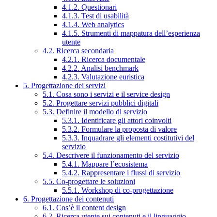
4.1.2. Questionari
4.1.3. Test di usabilità
4.1.4. Web analytics
4.1.5. Strumenti di mappatura dell’esperienza
utente
4.2. Ricerca secondaria
4.2.1. Ricerca documentale
4.2.2. Analisi benchmark
4.2.3. Valutazione euristica
5. Progettazione dei servizi
5.1. Cosa sono i servizi e il service design
5.2. Progettare servizi pubblici digitali
5.3. Definire il modello di servizio
5.3.1. Identificare gli attori coinvolti
5.3.2. Formulare la proposta di valore
5.3.3. Inquadrare gli elementi costitutivi del
servizio
5.4. Descrivere il funzionamento del servizio
5.4.1. Mappare l’ecosistema
5.4.2. Rappresentare i flussi di servizio
5.5. Co-progettare le soluzioni
5.5.1. Workshop di co-progettazione
6. Progettazione dei contenuti
6.1. Cos’è il content design
6.2. Ricerca utente sui contenuti e il linguaggio