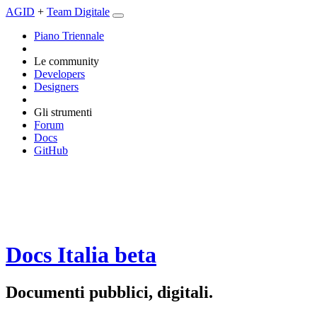
AGID
+
Team Digitale
Piano Triennale
Le community
Developers
Designers
Gli strumenti
Forum
Docs
GitHub
Docs Italia
beta
Documenti pubblici, digitali.