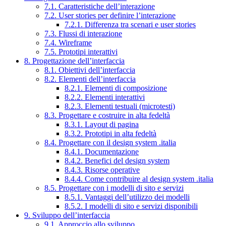
7.1. Caratteristiche dell’interazione
7.2. User stories per definire l’interazione
7.2.1. Differenza tra scenari e user stories
7.3. Flussi di interazione
7.4. Wireframe
7.5. Prototipi interattivi
8. Progettazione dell’interfaccia
8.1. Obiettivi dell’interfaccia
8.2. Elementi dell’interfaccia
8.2.1. Elementi di composizione
8.2.2. Elementi interattivi
8.2.3. Elementi testuali (microtesti)
8.3. Progettare e costruire in alta fedeltà
8.3.1. Layout di pagina
8.3.2. Prototipi in alta fedeltà
8.4. Progettare con il design system .italia
8.4.1. Documentazione
8.4.2. Benefici del design system
8.4.3. Risorse operative
8.4.4. Come contribuire al design system .italia
8.5. Progettare con i modelli di sito e servizi
8.5.1. Vantaggi dell’utilizzo dei modelli
8.5.2. I modelli di sito e servizi disponibili
9. Sviluppo dell’interfaccia
9.1. Approccio allo sviluppo