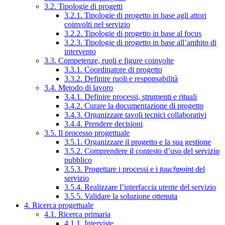
3.2. Tipologie di progetti
3.2.1. Tipologie di progetto in base agli attori
coinvolti nel servizio
3.2.2. Tipologie di progetto in base al focus
3.2.3. Tipologie di progetto in base all’ambito di
intervento
3.3. Competenze, ruoli e figure coinvolte
3.3.1. Coordinatore di progetto
3.3.2. Definire ruoli e responsabilità
3.4. Metodo di lavoro
3.4.1. Definire processi, strumenti e rituali
3.4.2. Curare la documentazione di progetto
3.4.3. Organizzare tavoli tecnici collaborativi
3.4.4. Prendere decisioni
3.5. Il processo progettuale
3.5.1. Organizzare il progetto e la sua gestione
3.5.2. Comprendere il contesto d’uso del servizio
pubblico
3.5.3. Progettare i processi e i
touchpoint
del
servizio
3.5.4. Realizzare l’interfaccia utente del servizio
3.5.5. Validare la soluzione ottenuta
4. Ricerca progettuale
4.1. Ricerca primaria
4.1.1. Interviste