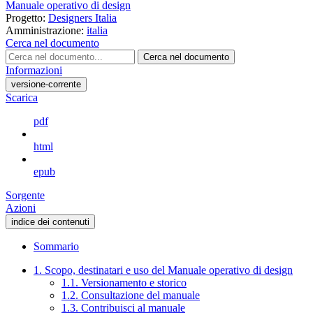
Manuale operativo di design
Progetto:
Designers Italia
Amministrazione:
italia
Cerca nel documento
Cerca nel documento
Informazioni
versione-corrente
Scarica
pdf
html
epub
Sorgente
Azioni
indice dei contenuti
Sommario
1. Scopo, destinatari e uso del Manuale operativo di design
1.1. Versionamento e storico
1.2. Consultazione del manuale
1.3. Contribuisci al manuale