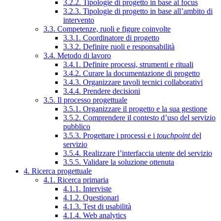
3.2.2. Tipologie di progetto in base al focus
3.2.3. Tipologie di progetto in base all’ambito di
intervento
3.3. Competenze, ruoli e figure coinvolte
3.3.1. Coordinatore di progetto
3.3.2. Definire ruoli e responsabilità
3.4. Metodo di lavoro
3.4.1. Definire processi, strumenti e rituali
3.4.2. Curare la documentazione di progetto
3.4.3. Organizzare tavoli tecnici collaborativi
3.4.4. Prendere decisioni
3.5. Il processo progettuale
3.5.1. Organizzare il progetto e la sua gestione
3.5.2. Comprendere il contesto d’uso del servizio
pubblico
3.5.3. Progettare i processi e i
touchpoint
del
servizio
3.5.4. Realizzare l’interfaccia utente del servizio
3.5.5. Validare la soluzione ottenuta
4. Ricerca progettuale
4.1. Ricerca primaria
4.1.1. Interviste
4.1.2. Questionari
4.1.3. Test di usabilità
4.1.4. Web analytics