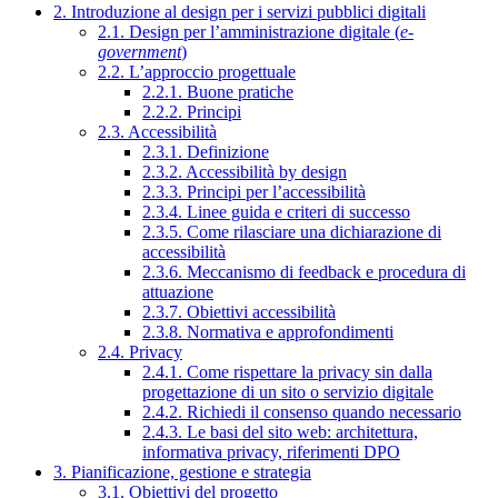
2. Introduzione al design per i servizi pubblici digitali
2.1. Design per l’amministrazione digitale (
e-
government
)
2.2. L’approccio progettuale
2.2.1. Buone pratiche
2.2.2. Principi
2.3. Accessibilità
2.3.1. Definizione
2.3.2. Accessibilità by design
2.3.3. Principi per l’accessibilità
2.3.4. Linee guida e criteri di successo
2.3.5. Come rilasciare una dichiarazione di
accessibilità
2.3.6. Meccanismo di feedback e procedura di
attuazione
2.3.7. Obiettivi accessibilità
2.3.8. Normativa e approfondimenti
2.4. Privacy
2.4.1. Come rispettare la privacy sin dalla
progettazione di un sito o servizio digitale
2.4.2. Richiedi il consenso quando necessario
2.4.3. Le basi del sito web: architettura,
informativa privacy, riferimenti DPO
3. Pianificazione, gestione e strategia
3.1. Obiettivi del progetto