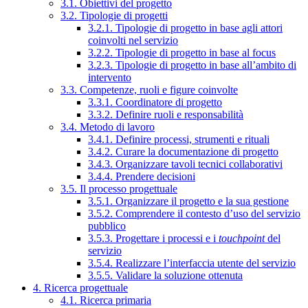
3.1. Obiettivi del progetto
3.2. Tipologie di progetti
3.2.1. Tipologie di progetto in base agli attori
coinvolti nel servizio
3.2.2. Tipologie di progetto in base al focus
3.2.3. Tipologie di progetto in base all’ambito di
intervento
3.3. Competenze, ruoli e figure coinvolte
3.3.1. Coordinatore di progetto
3.3.2. Definire ruoli e responsabilità
3.4. Metodo di lavoro
3.4.1. Definire processi, strumenti e rituali
3.4.2. Curare la documentazione di progetto
3.4.3. Organizzare tavoli tecnici collaborativi
3.4.4. Prendere decisioni
3.5. Il processo progettuale
3.5.1. Organizzare il progetto e la sua gestione
3.5.2. Comprendere il contesto d’uso del servizio
pubblico
3.5.3. Progettare i processi e i
touchpoint
del
servizio
3.5.4. Realizzare l’interfaccia utente del servizio
3.5.5. Validare la soluzione ottenuta
4. Ricerca progettuale
4.1. Ricerca primaria