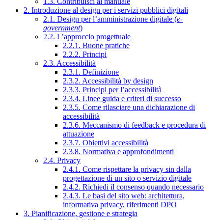
1.3. Contribuisci al manuale
2. Introduzione al design per i servizi pubblici digitali
2.1. Design per l’amministrazione digitale (
e-
government
)
2.2. L’approccio progettuale
2.2.1. Buone pratiche
2.2.2. Principi
2.3. Accessibilità
2.3.1. Definizione
2.3.2. Accessibilità by design
2.3.3. Principi per l’accessibilità
2.3.4. Linee guida e criteri di successo
2.3.5. Come rilasciare una dichiarazione di
accessibilità
2.3.6. Meccanismo di feedback e procedura di
attuazione
2.3.7. Obiettivi accessibilità
2.3.8. Normativa e approfondimenti
2.4. Privacy
2.4.1. Come rispettare la privacy sin dalla
progettazione di un sito o servizio digitale
2.4.2. Richiedi il consenso quando necessario
2.4.3. Le basi del sito web: architettura,
informativa privacy, riferimenti DPO
3. Pianificazione, gestione e strategia