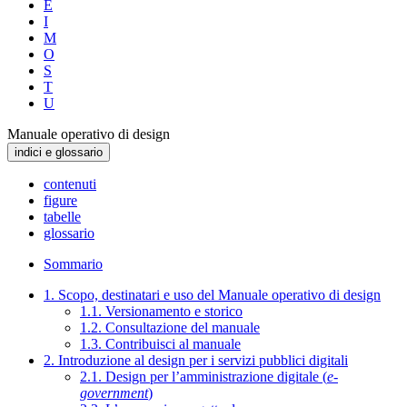
E
I
M
O
S
T
U
Manuale operativo di design
indici e glossario
contenuti
figure
tabelle
glossario
Sommario
1. Scopo, destinatari e uso del Manuale operativo di design
1.1. Versionamento e storico
1.2. Consultazione del manuale
1.3. Contribuisci al manuale
2. Introduzione al design per i servizi pubblici digitali
2.1. Design per l’amministrazione digitale (
e-
government
)