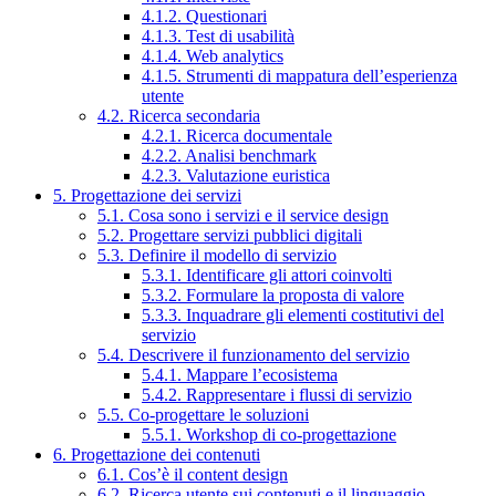
4.1.2. Questionari
4.1.3. Test di usabilità
4.1.4. Web analytics
4.1.5. Strumenti di mappatura dell’esperienza
utente
4.2. Ricerca secondaria
4.2.1. Ricerca documentale
4.2.2. Analisi benchmark
4.2.3. Valutazione euristica
5. Progettazione dei servizi
5.1. Cosa sono i servizi e il service design
5.2. Progettare servizi pubblici digitali
5.3. Definire il modello di servizio
5.3.1. Identificare gli attori coinvolti
5.3.2. Formulare la proposta di valore
5.3.3. Inquadrare gli elementi costitutivi del
servizio
5.4. Descrivere il funzionamento del servizio
5.4.1. Mappare l’ecosistema
5.4.2. Rappresentare i flussi di servizio
5.5. Co-progettare le soluzioni
5.5.1. Workshop di co-progettazione
6. Progettazione dei contenuti
6.1. Cos’è il content design
6.2. Ricerca utente sui contenuti e il linguaggio