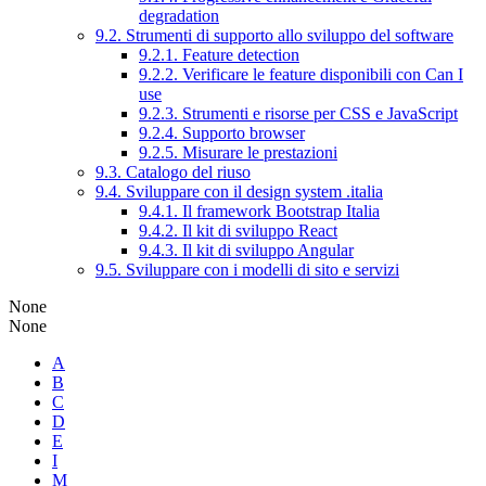
degradation
9.2. Strumenti di supporto allo sviluppo del software
9.2.1. Feature detection
9.2.2. Verificare le feature disponibili con Can I
use
9.2.3. Strumenti e risorse per CSS e JavaScript
9.2.4. Supporto browser
9.2.5. Misurare le prestazioni
9.3. Catalogo del riuso
9.4. Sviluppare con il design system .italia
9.4.1. Il framework Bootstrap Italia
9.4.2. Il kit di sviluppo React
9.4.3. Il kit di sviluppo Angular
9.5. Sviluppare con i modelli di sito e servizi
None
None
A
B
C
D
E
I
M