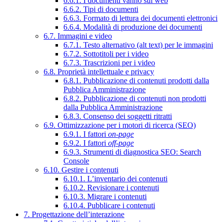
6.6.1. I documenti vanno sul web
6.6.2. Tipi di documenti
6.6.3. Formato di lettura dei documenti elettronici
6.6.4. Modalità di produzione dei documenti
6.7. Immagini e video
6.7.1. Testo alternativo (alt text) per le immagini
6.7.2. Sottotitoli per i video
6.7.3. Trascrizioni per i video
6.8. Proprietà intellettuale e privacy
6.8.1. Pubblicazione di contenuti prodotti dalla
Pubblica Amministrazione
6.8.2. Pubblicazione di contenuti non prodotti
dalla Pubblica Amministrazione
6.8.3. Consenso dei soggetti ritratti
6.9. Ottimizzazione per i motori di ricerca (SEO)
6.9.1. I fattori
on-page
6.9.2. I fattori
off-page
6.9.3. Strumenti di diagnostica SEO: Search
Console
6.10. Gestire i contenuti
6.10.1. L’inventario dei contenuti
6.10.2. Revisionare i contenuti
6.10.3. Migrare i contenuti
6.10.4. Pubblicare i contenuti
7. Progettazione dell’interazione