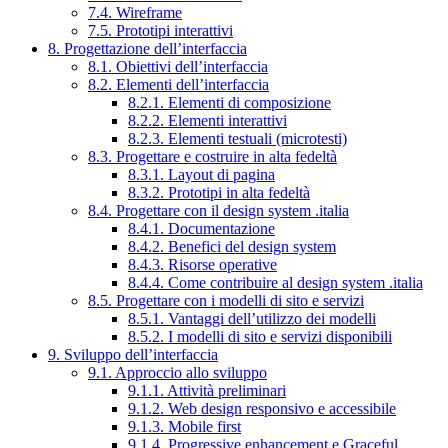
7.4. Wireframe
7.5. Prototipi interattivi
8. Progettazione dell’interfaccia
8.1. Obiettivi dell’interfaccia
8.2. Elementi dell’interfaccia
8.2.1. Elementi di composizione
8.2.2. Elementi interattivi
8.2.3. Elementi testuali (microtesti)
8.3. Progettare e costruire in alta fedeltà
8.3.1. Layout di pagina
8.3.2. Prototipi in alta fedeltà
8.4. Progettare con il design system .italia
8.4.1. Documentazione
8.4.2. Benefici del design system
8.4.3. Risorse operative
8.4.4. Come contribuire al design system .italia
8.5. Progettare con i modelli di sito e servizi
8.5.1. Vantaggi dell’utilizzo dei modelli
8.5.2. I modelli di sito e servizi disponibili
9. Sviluppo dell’interfaccia
9.1. Approccio allo sviluppo
9.1.1. Attività preliminari
9.1.2. Web design responsivo e accessibile
9.1.3. Mobile first
9.1.4. Progressive enhancement e Graceful