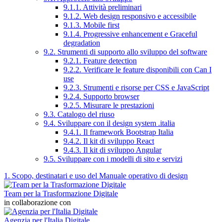
9.1.1. Attività preliminari
9.1.2. Web design responsivo e accessibile
9.1.3. Mobile first
9.1.4. Progressive enhancement e Graceful
degradation
9.2. Strumenti di supporto allo sviluppo del software
9.2.1. Feature detection
9.2.2. Verificare le feature disponibili con Can I
use
9.2.3. Strumenti e risorse per CSS e JavaScript
9.2.4. Supporto browser
9.2.5. Misurare le prestazioni
9.3. Catalogo del riuso
9.4. Sviluppare con il design system .italia
9.4.1. Il framework Bootstrap Italia
9.4.2. Il kit di sviluppo React
9.4.3. Il kit di sviluppo Angular
9.5. Sviluppare con i modelli di sito e servizi
1. Scopo, destinatari e uso del Manuale operativo di design
Team per la Trasformazione Digitale
in collaborazione con
Agenzia per l'Italia Digitale