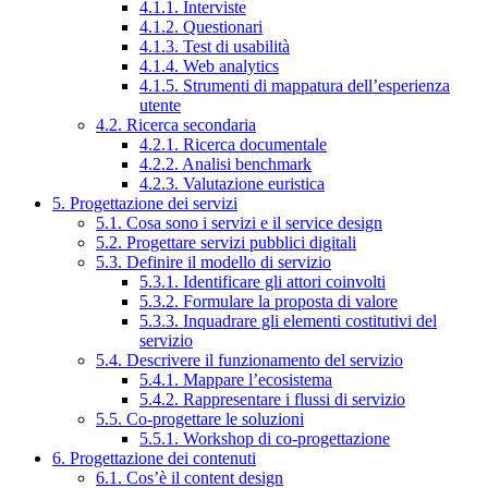
4.1.1. Interviste
4.1.2. Questionari
4.1.3. Test di usabilità
4.1.4. Web analytics
4.1.5. Strumenti di mappatura dell’esperienza
utente
4.2. Ricerca secondaria
4.2.1. Ricerca documentale
4.2.2. Analisi benchmark
4.2.3. Valutazione euristica
5. Progettazione dei servizi
5.1. Cosa sono i servizi e il service design
5.2. Progettare servizi pubblici digitali
5.3. Definire il modello di servizio
5.3.1. Identificare gli attori coinvolti
5.3.2. Formulare la proposta di valore
5.3.3. Inquadrare gli elementi costitutivi del
servizio
5.4. Descrivere il funzionamento del servizio
5.4.1. Mappare l’ecosistema
5.4.2. Rappresentare i flussi di servizio
5.5. Co-progettare le soluzioni
5.5.1. Workshop di co-progettazione
6. Progettazione dei contenuti
6.1. Cos’è il content design