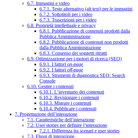
6.7. Immagini e video
6.7.1. Testo alternativo (alt text) per le immagini
6.7.2. Sottotitoli per i video
6.7.3. Trascrizioni per i video
6.8. Proprietà intellettuale e privacy
6.8.1. Pubblicazione di contenuti prodotti dalla
Pubblica Amministrazione
6.8.2. Pubblicazione di contenuti non prodotti
dalla Pubblica Amministrazione
6.8.3. Consenso dei soggetti ritratti
6.9. Ottimizzazione per i motori di ricerca (SEO)
6.9.1. I fattori
on-page
6.9.2. I fattori
off-page
6.9.3. Strumenti di diagnostica SEO: Search
Console
6.10. Gestire i contenuti
6.10.1. L’inventario dei contenuti
6.10.2. Revisionare i contenuti
6.10.3. Migrare i contenuti
6.10.4. Pubblicare i contenuti
7. Progettazione dell’interazione
7.1. Caratteristiche dell’interazione
7.2. User stories per definire l’interazione
7.2.1. Differenza tra scenari e user stories
7.3. Flussi di interazione