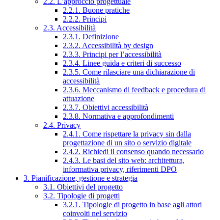
2.2. L’approccio progettuale
2.2.1. Buone pratiche
2.2.2. Principi
2.3. Accessibilità
2.3.1. Definizione
2.3.2. Accessibilità by design
2.3.3. Principi per l’accessibilità
2.3.4. Linee guida e criteri di successo
2.3.5. Come rilasciare una dichiarazione di
accessibilità
2.3.6. Meccanismo di feedback e procedura di
attuazione
2.3.7. Obiettivi accessibilità
2.3.8. Normativa e approfondimenti
2.4. Privacy
2.4.1. Come rispettare la privacy sin dalla
progettazione di un sito o servizio digitale
2.4.2. Richiedi il consenso quando necessario
2.4.3. Le basi del sito web: architettura,
informativa privacy, riferimenti DPO
3. Pianificazione, gestione e strategia
3.1. Obiettivi del progetto
3.2. Tipologie di progetti
3.2.1. Tipologie di progetto in base agli attori
coinvolti nel servizio