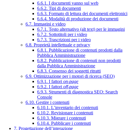
6.6.1. I documenti vanno sul web
6.6.2. Tipi di documenti
6.6.3. Formato di lettura dei documenti elettronici
6.6.4. Modalità di produzione dei documenti
6.7. Immagini e video
6.7.1. Testo alternativo (alt text) per le immagini
6.7.2. Sottotitoli per i video
6.7.3. Trascrizioni per i video
6.8. Proprietà intellettuale e privacy
6.8.1. Pubblicazione di contenuti prodotti dalla
Pubblica Amministrazione
6.8.2. Pubblicazione di contenuti non prodotti
dalla Pubblica Amministrazione
6.8.3. Consenso dei soggetti ritratti
6.9. Ottimizzazione per i motori di ricerca (SEO)
6.9.1. I fattori
on-page
6.9.2. I fattori
off-page
6.9.3. Strumenti di diagnostica SEO: Search
Console
6.10. Gestire i contenuti
6.10.1. L’inventario dei contenuti
6.10.2. Revisionare i contenuti
6.10.3. Migrare i contenuti
6.10.4. Pubblicare i contenuti
7. Progettazione dell’interazione