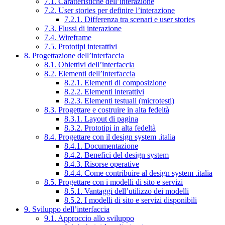
7.1. Caratteristiche dell’interazione
7.2. User stories per definire l’interazione
7.2.1. Differenza tra scenari e user stories
7.3. Flussi di interazione
7.4. Wireframe
7.5. Prototipi interattivi
8. Progettazione dell’interfaccia
8.1. Obiettivi dell’interfaccia
8.2. Elementi dell’interfaccia
8.2.1. Elementi di composizione
8.2.2. Elementi interattivi
8.2.3. Elementi testuali (microtesti)
8.3. Progettare e costruire in alta fedeltà
8.3.1. Layout di pagina
8.3.2. Prototipi in alta fedeltà
8.4. Progettare con il design system .italia
8.4.1. Documentazione
8.4.2. Benefici del design system
8.4.3. Risorse operative
8.4.4. Come contribuire al design system .italia
8.5. Progettare con i modelli di sito e servizi
8.5.1. Vantaggi dell’utilizzo dei modelli
8.5.2. I modelli di sito e servizi disponibili
9. Sviluppo dell’interfaccia
9.1. Approccio allo sviluppo