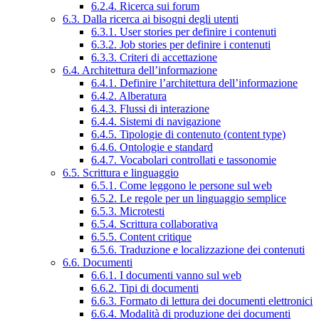
6.2.4. Ricerca sui forum
6.3. Dalla ricerca ai bisogni degli utenti
6.3.1. User stories per definire i contenuti
6.3.2. Job stories per definire i contenuti
6.3.3. Criteri di accettazione
6.4. Architettura dell’informazione
6.4.1. Definire l’architettura dell’informazione
6.4.2. Alberatura
6.4.3. Flussi di interazione
6.4.4. Sistemi di navigazione
6.4.5. Tipologie di contenuto (content type)
6.4.6. Ontologie e standard
6.4.7. Vocabolari controllati e tassonomie
6.5. Scrittura e linguaggio
6.5.1. Come leggono le persone sul web
6.5.2. Le regole per un linguaggio semplice
6.5.3. Microtesti
6.5.4. Scrittura collaborativa
6.5.5. Content critique
6.5.6. Traduzione e localizzazione dei contenuti
6.6. Documenti
6.6.1. I documenti vanno sul web
6.6.2. Tipi di documenti
6.6.3. Formato di lettura dei documenti elettronici
6.6.4. Modalità di produzione dei documenti