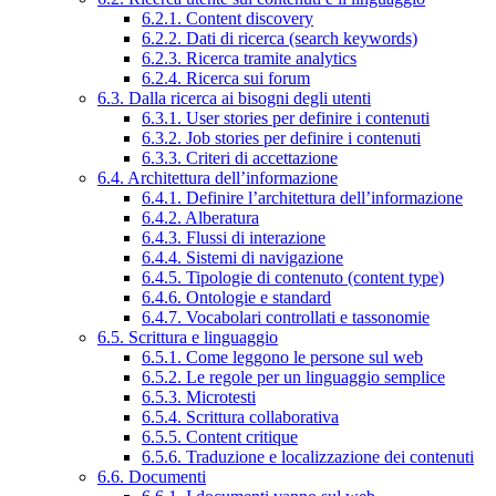
6.2.1. Content discovery
6.2.2. Dati di ricerca (search keywords)
6.2.3. Ricerca tramite analytics
6.2.4. Ricerca sui forum
6.3. Dalla ricerca ai bisogni degli utenti
6.3.1. User stories per definire i contenuti
6.3.2. Job stories per definire i contenuti
6.3.3. Criteri di accettazione
6.4. Architettura dell’informazione
6.4.1. Definire l’architettura dell’informazione
6.4.2. Alberatura
6.4.3. Flussi di interazione
6.4.4. Sistemi di navigazione
6.4.5. Tipologie di contenuto (content type)
6.4.6. Ontologie e standard
6.4.7. Vocabolari controllati e tassonomie
6.5. Scrittura e linguaggio
6.5.1. Come leggono le persone sul web
6.5.2. Le regole per un linguaggio semplice
6.5.3. Microtesti
6.5.4. Scrittura collaborativa
6.5.5. Content critique
6.5.6. Traduzione e localizzazione dei contenuti
6.6. Documenti