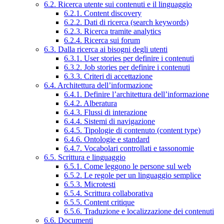
6.2. Ricerca utente sui contenuti e il linguaggio
6.2.1. Content discovery
6.2.2. Dati di ricerca (search keywords)
6.2.3. Ricerca tramite analytics
6.2.4. Ricerca sui forum
6.3. Dalla ricerca ai bisogni degli utenti
6.3.1. User stories per definire i contenuti
6.3.2. Job stories per definire i contenuti
6.3.3. Criteri di accettazione
6.4. Architettura dell’informazione
6.4.1. Definire l’architettura dell’informazione
6.4.2. Alberatura
6.4.3. Flussi di interazione
6.4.4. Sistemi di navigazione
6.4.5. Tipologie di contenuto (content type)
6.4.6. Ontologie e standard
6.4.7. Vocabolari controllati e tassonomie
6.5. Scrittura e linguaggio
6.5.1. Come leggono le persone sul web
6.5.2. Le regole per un linguaggio semplice
6.5.3. Microtesti
6.5.4. Scrittura collaborativa
6.5.5. Content critique
6.5.6. Traduzione e localizzazione dei contenuti
6.6. Documenti