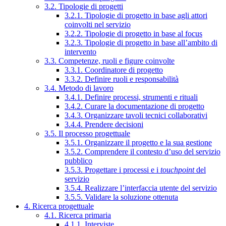
3.2. Tipologie di progetti
3.2.1. Tipologie di progetto in base agli attori
coinvolti nel servizio
3.2.2. Tipologie di progetto in base al focus
3.2.3. Tipologie di progetto in base all’ambito di
intervento
3.3. Competenze, ruoli e figure coinvolte
3.3.1. Coordinatore di progetto
3.3.2. Definire ruoli e responsabilità
3.4. Metodo di lavoro
3.4.1. Definire processi, strumenti e rituali
3.4.2. Curare la documentazione di progetto
3.4.3. Organizzare tavoli tecnici collaborativi
3.4.4. Prendere decisioni
3.5. Il processo progettuale
3.5.1. Organizzare il progetto e la sua gestione
3.5.2. Comprendere il contesto d’uso del servizio
pubblico
3.5.3. Progettare i processi e i
touchpoint
del
servizio
3.5.4. Realizzare l’interfaccia utente del servizio
3.5.5. Validare la soluzione ottenuta
4. Ricerca progettuale
4.1. Ricerca primaria
4.1.1. Interviste