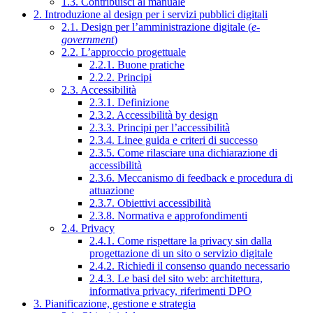
1.3. Contribuisci al manuale
2. Introduzione al design per i servizi pubblici digitali
2.1. Design per l’amministrazione digitale (
e-
government
)
2.2. L’approccio progettuale
2.2.1. Buone pratiche
2.2.2. Principi
2.3. Accessibilità
2.3.1. Definizione
2.3.2. Accessibilità by design
2.3.3. Principi per l’accessibilità
2.3.4. Linee guida e criteri di successo
2.3.5. Come rilasciare una dichiarazione di
accessibilità
2.3.6. Meccanismo di feedback e procedura di
attuazione
2.3.7. Obiettivi accessibilità
2.3.8. Normativa e approfondimenti
2.4. Privacy
2.4.1. Come rispettare la privacy sin dalla
progettazione di un sito o servizio digitale
2.4.2. Richiedi il consenso quando necessario
2.4.3. Le basi del sito web: architettura,
informativa privacy, riferimenti DPO
3. Pianificazione, gestione e strategia