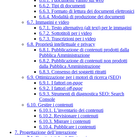
6.6.1. I documenti vanno sul web
6.6.2. Tipi di documenti
6.6.3. Formato di lettura dei documenti elettronici
6.6.4. Modalità di produzione dei documenti
6.7. Immagini e video
6.7.1. Testo alternativo (alt text) per le immagini
6.7.2. Sottotitoli per i video
6.7.3. Trascrizioni per i video
6.8. Proprietà intellettuale e privacy
6.8.1. Pubblicazione di contenuti prodotti dalla
Pubblica Amministrazione
6.8.2. Pubblicazione di contenuti non prodotti
dalla Pubblica Amministrazione
6.8.3. Consenso dei soggetti ritratti
6.9. Ottimizzazione per i motori di ricerca (SEO)
6.9.1. I fattori
on-page
6.9.2. I fattori
off-page
6.9.3. Strumenti di diagnostica SEO: Search
Console
6.10. Gestire i contenuti
6.10.1. L’inventario dei contenuti
6.10.2. Revisionare i contenuti
6.10.3. Migrare i contenuti
6.10.4. Pubblicare i contenuti
7. Progettazione dell’interazione