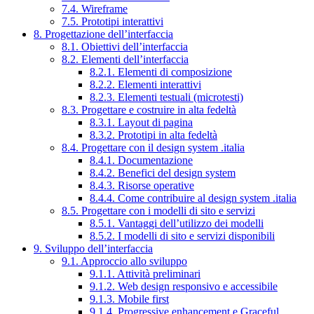
7.4. Wireframe
7.5. Prototipi interattivi
8. Progettazione dell’interfaccia
8.1. Obiettivi dell’interfaccia
8.2. Elementi dell’interfaccia
8.2.1. Elementi di composizione
8.2.2. Elementi interattivi
8.2.3. Elementi testuali (microtesti)
8.3. Progettare e costruire in alta fedeltà
8.3.1. Layout di pagina
8.3.2. Prototipi in alta fedeltà
8.4. Progettare con il design system .italia
8.4.1. Documentazione
8.4.2. Benefici del design system
8.4.3. Risorse operative
8.4.4. Come contribuire al design system .italia
8.5. Progettare con i modelli di sito e servizi
8.5.1. Vantaggi dell’utilizzo dei modelli
8.5.2. I modelli di sito e servizi disponibili
9. Sviluppo dell’interfaccia
9.1. Approccio allo sviluppo
9.1.1. Attività preliminari
9.1.2. Web design responsivo e accessibile
9.1.3. Mobile first
9.1.4. Progressive enhancement e Graceful