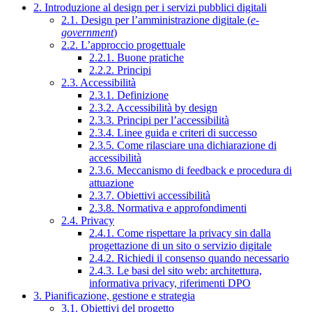
2. Introduzione al design per i servizi pubblici digitali
2.1. Design per l’amministrazione digitale (
e-
government
)
2.2. L’approccio progettuale
2.2.1. Buone pratiche
2.2.2. Principi
2.3. Accessibilità
2.3.1. Definizione
2.3.2. Accessibilità by design
2.3.3. Principi per l’accessibilità
2.3.4. Linee guida e criteri di successo
2.3.5. Come rilasciare una dichiarazione di
accessibilità
2.3.6. Meccanismo di feedback e procedura di
attuazione
2.3.7. Obiettivi accessibilità
2.3.8. Normativa e approfondimenti
2.4. Privacy
2.4.1. Come rispettare la privacy sin dalla
progettazione di un sito o servizio digitale
2.4.2. Richiedi il consenso quando necessario
2.4.3. Le basi del sito web: architettura,
informativa privacy, riferimenti DPO
3. Pianificazione, gestione e strategia
3.1. Obiettivi del progetto