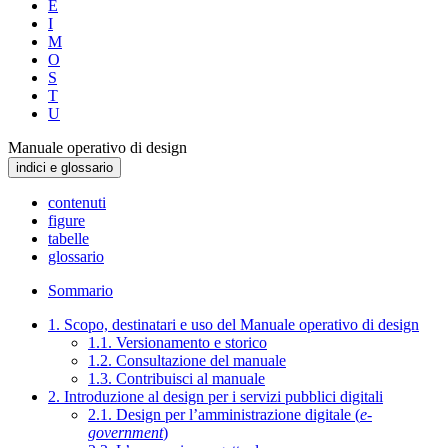
E
I
M
O
S
T
U
Manuale operativo di design
indici e glossario
contenuti
figure
tabelle
glossario
Sommario
1. Scopo, destinatari e uso del Manuale operativo di design
1.1. Versionamento e storico
1.2. Consultazione del manuale
1.3. Contribuisci al manuale
2. Introduzione al design per i servizi pubblici digitali
2.1. Design per l’amministrazione digitale (
e-
government
)