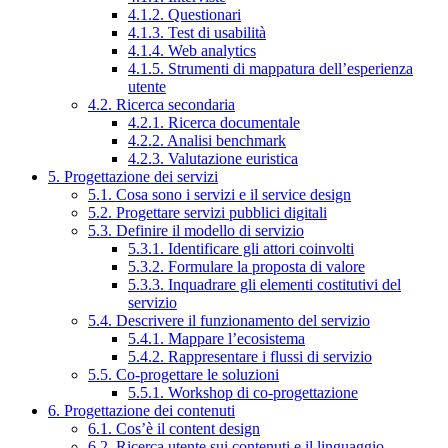
4.1.2. Questionari
4.1.3. Test di usabilità
4.1.4. Web analytics
4.1.5. Strumenti di mappatura dell’esperienza
utente
4.2. Ricerca secondaria
4.2.1. Ricerca documentale
4.2.2. Analisi benchmark
4.2.3. Valutazione euristica
5. Progettazione dei servizi
5.1. Cosa sono i servizi e il service design
5.2. Progettare servizi pubblici digitali
5.3. Definire il modello di servizio
5.3.1. Identificare gli attori coinvolti
5.3.2. Formulare la proposta di valore
5.3.3. Inquadrare gli elementi costitutivi del
servizio
5.4. Descrivere il funzionamento del servizio
5.4.1. Mappare l’ecosistema
5.4.2. Rappresentare i flussi di servizio
5.5. Co-progettare le soluzioni
5.5.1. Workshop di co-progettazione
6. Progettazione dei contenuti
6.1. Cos’è il content design
6.2. Ricerca utente sui contenuti e il linguaggio