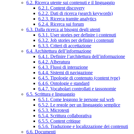
6.2. Ricerca utente sui contenuti e il linguaggio
6.2.1. Content discovery
6.2.2. Dati di ricerca (search keywords)
6.2.3. Ricerca tramite analytics
6.2.4. Ricerca sui forum
6.3. Dalla ricerca ai bisogni degli utenti
6.3.1. User stories per definire i contenuti
6.3.2. Job stories per definire i contenuti
6.3.3. Criteri di accettazione
6.4. Architettura dell’informazione
6.4.1. Definire l’architettura dell’informazione
6.4.2. Alberatura
6.4.3. Flussi di interazione
6.4.4. Sistemi di navigazione
6.4.5. Tipologie di contenuto (content type)
6.4.6. Ontologie e standard
6.4.7. Vocabolari controllati e tassonomie
6.5. Scrittura e linguaggio
6.5.1. Come leggono le persone sul web
6.5.2. Le regole per un linguaggio semplice
6.5.3. Microtesti
6.5.4. Scrittura collaborativa
6.5.5. Content critique
6.5.6. Traduzione e localizzazione dei contenuti
6.6. Documenti