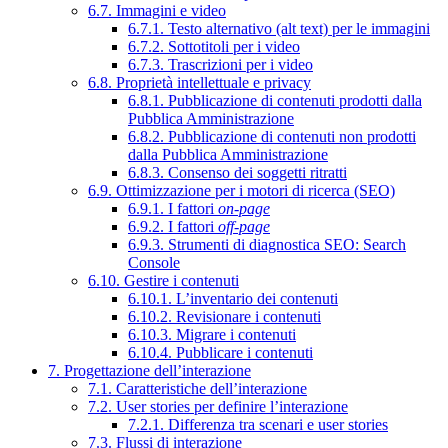
6.7. Immagini e video
6.7.1. Testo alternativo (alt text) per le immagini
6.7.2. Sottotitoli per i video
6.7.3. Trascrizioni per i video
6.8. Proprietà intellettuale e privacy
6.8.1. Pubblicazione di contenuti prodotti dalla
Pubblica Amministrazione
6.8.2. Pubblicazione di contenuti non prodotti
dalla Pubblica Amministrazione
6.8.3. Consenso dei soggetti ritratti
6.9. Ottimizzazione per i motori di ricerca (SEO)
6.9.1. I fattori
on-page
6.9.2. I fattori
off-page
6.9.3. Strumenti di diagnostica SEO: Search
Console
6.10. Gestire i contenuti
6.10.1. L’inventario dei contenuti
6.10.2. Revisionare i contenuti
6.10.3. Migrare i contenuti
6.10.4. Pubblicare i contenuti
7. Progettazione dell’interazione
7.1. Caratteristiche dell’interazione
7.2. User stories per definire l’interazione
7.2.1. Differenza tra scenari e user stories
7.3. Flussi di interazione