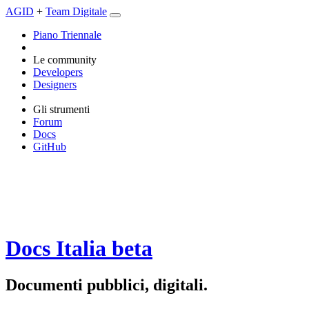
AGID
+
Team Digitale
Piano Triennale
Le community
Developers
Designers
Gli strumenti
Forum
Docs
GitHub
Docs Italia
beta
Documenti pubblici, digitali.