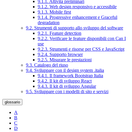
9.1.1. Attività preliminari
9.1.2. Web design responsivo e accessibile
9.1.3. Mobile first
9.1.4. Progressive enhancement e Graceful
degradation
9.2. Strumenti di supporto allo sviluppo del software
9.2.1. Feature detection
9.2.2. Verificare le feature disponibili con Can I
use
9.2.3. Strumenti e risorse per CSS e JavaScript
9.2.4. Supporto browser
9.2.5. Misurare le prestazioni
9.3. Catalogo del riuso
9.4. Sviluppare con il design system .italia
9.4.1. Il framework Bootstrap Italia
9.4.2. Il kit di sviluppo React
9.4.3. Il kit di sviluppo Angular
9.5. Sviluppare con i modelli di sito e servizi
glossario
A
B
C
D