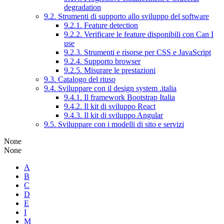
degradation
9.2. Strumenti di supporto allo sviluppo del software
9.2.1. Feature detection
9.2.2. Verificare le feature disponibili con Can I
use
9.2.3. Strumenti e risorse per CSS e JavaScript
9.2.4. Supporto browser
9.2.5. Misurare le prestazioni
9.3. Catalogo del riuso
9.4. Sviluppare con il design system .italia
9.4.1. Il framework Bootstrap Italia
9.4.2. Il kit di sviluppo React
9.4.3. Il kit di sviluppo Angular
9.5. Sviluppare con i modelli di sito e servizi
None
None
A
B
C
D
E
I
M