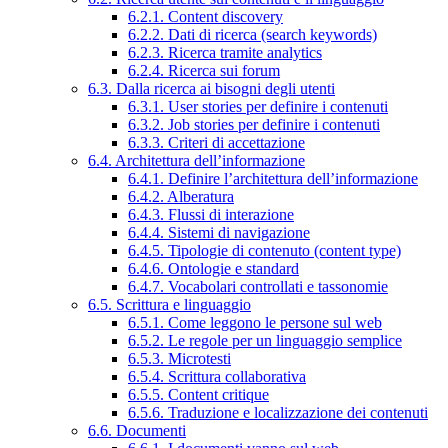
6.2.1. Content discovery
6.2.2. Dati di ricerca (search keywords)
6.2.3. Ricerca tramite analytics
6.2.4. Ricerca sui forum
6.3. Dalla ricerca ai bisogni degli utenti
6.3.1. User stories per definire i contenuti
6.3.2. Job stories per definire i contenuti
6.3.3. Criteri di accettazione
6.4. Architettura dell’informazione
6.4.1. Definire l’architettura dell’informazione
6.4.2. Alberatura
6.4.3. Flussi di interazione
6.4.4. Sistemi di navigazione
6.4.5. Tipologie di contenuto (content type)
6.4.6. Ontologie e standard
6.4.7. Vocabolari controllati e tassonomie
6.5. Scrittura e linguaggio
6.5.1. Come leggono le persone sul web
6.5.2. Le regole per un linguaggio semplice
6.5.3. Microtesti
6.5.4. Scrittura collaborativa
6.5.5. Content critique
6.5.6. Traduzione e localizzazione dei contenuti
6.6. Documenti