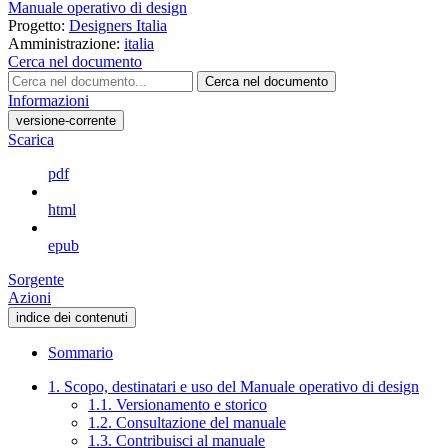
Manuale operativo di design
Progetto:
Designers Italia
Amministrazione:
italia
Cerca nel documento
Cerca nel documento
Informazioni
versione-corrente
Scarica
pdf
html
epub
Sorgente
Azioni
indice dei contenuti
Sommario
1. Scopo, destinatari e uso del Manuale operativo di design
1.1. Versionamento e storico
1.2. Consultazione del manuale
1.3. Contribuisci al manuale