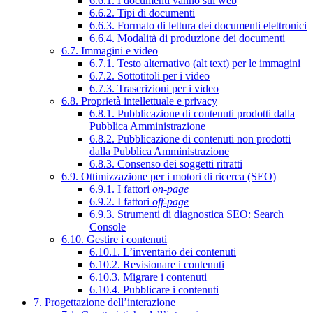
6.6.1. I documenti vanno sul web
6.6.2. Tipi di documenti
6.6.3. Formato di lettura dei documenti elettronici
6.6.4. Modalità di produzione dei documenti
6.7. Immagini e video
6.7.1. Testo alternativo (alt text) per le immagini
6.7.2. Sottotitoli per i video
6.7.3. Trascrizioni per i video
6.8. Proprietà intellettuale e privacy
6.8.1. Pubblicazione di contenuti prodotti dalla
Pubblica Amministrazione
6.8.2. Pubblicazione di contenuti non prodotti
dalla Pubblica Amministrazione
6.8.3. Consenso dei soggetti ritratti
6.9. Ottimizzazione per i motori di ricerca (SEO)
6.9.1. I fattori
on-page
6.9.2. I fattori
off-page
6.9.3. Strumenti di diagnostica SEO: Search
Console
6.10. Gestire i contenuti
6.10.1. L’inventario dei contenuti
6.10.2. Revisionare i contenuti
6.10.3. Migrare i contenuti
6.10.4. Pubblicare i contenuti
7. Progettazione dell’interazione