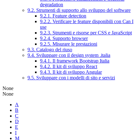
degradation
9.2. Strumenti di supporto allo sviluppo del software
9.2.1. Feature detection
9.2.2. Verificare le feature disponibili con Can I
use
9.2.3. Strumenti e risorse per CSS e JavaScript
9.2.4. Supporto browser
9.2.5. Misurare le prestazioni
9.3. Catalogo del riuso
9.4. Sviluppare con il design system .italia
9.4.1. Il framework Bootstrap Italia
9.4.2. Il kit di sviluppo React
9.4.3. Il kit di sviluppo Angular
9.5. Sviluppare con i modelli di sito e servizi
None
None
A
B
C
D
E
I
M