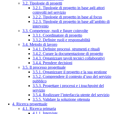
3.2. Tipologie di progetti
3.2.1. Tipologie di progetto in base agli attori
coinvolti nel servizio
3.2.2. Tipologie di progetto in base al focus
3.2.3. Tipologie di progetto in base all’ambito di
intervento
3.3. Competenze, ruoli e figure coinvolte
3.3.1. Coordinatore di progetto
3.3.2. Definire ruoli e responsabilità
3.4. Metodo di lavoro
3.4.1. Definire processi, strumenti e rituali
3.4.2. Curare la documentazione di progetto
3.4.3. Organizzare tavoli tecnici collaborativi
3.4.4. Prendere decisioni
3.5. Il processo progettuale
3.5.1. Organizzare il progetto e la sua gestione
3.5.2. Comprendere il contesto d’uso del servizio
pubblico
3.5.3. Progettare i processi e i
touchpoint
del
servizio
3.5.4. Realizzare l’interfaccia utente del servizio
3.5.5. Validare la soluzione ottenuta
4. Ricerca progettuale
4.1. Ricerca primaria
4.1.1. Interviste