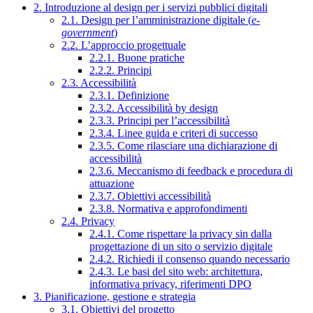
2. Introduzione al design per i servizi pubblici digitali
2.1. Design per l’amministrazione digitale (
e-
government
)
2.2. L’approccio progettuale
2.2.1. Buone pratiche
2.2.2. Principi
2.3. Accessibilità
2.3.1. Definizione
2.3.2. Accessibilità by design
2.3.3. Principi per l’accessibilità
2.3.4. Linee guida e criteri di successo
2.3.5. Come rilasciare una dichiarazione di
accessibilità
2.3.6. Meccanismo di feedback e procedura di
attuazione
2.3.7. Obiettivi accessibilità
2.3.8. Normativa e approfondimenti
2.4. Privacy
2.4.1. Come rispettare la privacy sin dalla
progettazione di un sito o servizio digitale
2.4.2. Richiedi il consenso quando necessario
2.4.3. Le basi del sito web: architettura,
informativa privacy, riferimenti DPO
3. Pianificazione, gestione e strategia
3.1. Obiettivi del progetto