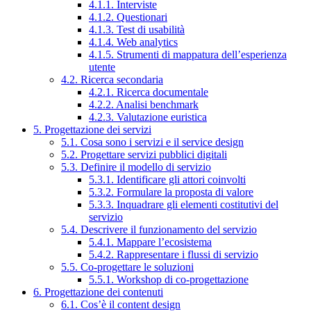
4.1.1. Interviste
4.1.2. Questionari
4.1.3. Test di usabilità
4.1.4. Web analytics
4.1.5. Strumenti di mappatura dell’esperienza
utente
4.2. Ricerca secondaria
4.2.1. Ricerca documentale
4.2.2. Analisi benchmark
4.2.3. Valutazione euristica
5. Progettazione dei servizi
5.1. Cosa sono i servizi e il service design
5.2. Progettare servizi pubblici digitali
5.3. Definire il modello di servizio
5.3.1. Identificare gli attori coinvolti
5.3.2. Formulare la proposta di valore
5.3.3. Inquadrare gli elementi costitutivi del
servizio
5.4. Descrivere il funzionamento del servizio
5.4.1. Mappare l’ecosistema
5.4.2. Rappresentare i flussi di servizio
5.5. Co-progettare le soluzioni
5.5.1. Workshop di co-progettazione
6. Progettazione dei contenuti
6.1. Cos’è il content design