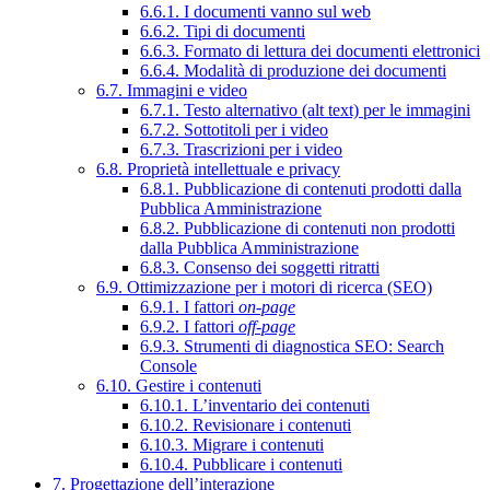
6.6.1. I documenti vanno sul web
6.6.2. Tipi di documenti
6.6.3. Formato di lettura dei documenti elettronici
6.6.4. Modalità di produzione dei documenti
6.7. Immagini e video
6.7.1. Testo alternativo (alt text) per le immagini
6.7.2. Sottotitoli per i video
6.7.3. Trascrizioni per i video
6.8. Proprietà intellettuale e privacy
6.8.1. Pubblicazione di contenuti prodotti dalla
Pubblica Amministrazione
6.8.2. Pubblicazione di contenuti non prodotti
dalla Pubblica Amministrazione
6.8.3. Consenso dei soggetti ritratti
6.9. Ottimizzazione per i motori di ricerca (SEO)
6.9.1. I fattori
on-page
6.9.2. I fattori
off-page
6.9.3. Strumenti di diagnostica SEO: Search
Console
6.10. Gestire i contenuti
6.10.1. L’inventario dei contenuti
6.10.2. Revisionare i contenuti
6.10.3. Migrare i contenuti
6.10.4. Pubblicare i contenuti
7. Progettazione dell’interazione