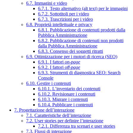
6.7. Immagini e video
6.7.1. Testo alternativo (alt text) per le immagini
6.7.2. Sottotitoli per i video
6.7.3. Trascrizioni per i video
6.8. Proprietà intellettuale e privacy
6.8.1. Pubblicazione di contenuti prodotti dalla
Pubblica Amministrazione
6.8.2. Pubblicazione di contenuti non prodotti
dalla Pubblica Amministrazione
6.8.3. Consenso dei soggetti ritratti
6.9. Ottimizzazione per i motori di ricerca (SEO)
6.9.1. I fattori
on-page
6.9.2. I fattori
off-page
6.9.3. Strumenti di diagnostica SEO: Search
Console
6.10. Gestire i contenuti
6.10.1. L’inventario dei contenuti
6.10.2. Revisionare i contenuti
6.10.3. Migrare i contenuti
6.10.4. Pubblicare i contenuti
7. Progettazione dell’interazione
7.1. Caratteristiche dell’interazione
7.2. User stories per definire l’interazione
7.2.1. Differenza tra scenari e user stories
7.3. Flussi di interazione