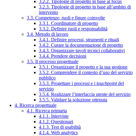
3.2.2. Tipologie di progetto in base al focus
3.2.3. Tipologie di progetto in base all’ambito di
intervento
3.3. Competenze, ruoli e figure coinvolte
3.3.1. Coordinatore di progetto
3.3.2. Definire ruoli e responsabilità
3.4. Metodo di lavoro
3.4.1. Definire processi, strumenti e rituali
3.4.2. Curare la documentazione di progetto
3.4.3. Organizzare tavoli tecnici collaborativi
3.4.4. Prendere decisioni
3.5. Il processo progettuale
3.5.1. Organizzare il progetto e la sua gestione
3.5.2. Comprendere il contesto d’uso del servizio
pubblico
3.5.3. Progettare i processi e i
touchpoint
del
servizio
3.5.4. Realizzare l’interfaccia utente del servizio
3.5.5. Validare la soluzione ottenuta
4. Ricerca progettuale
4.1. Ricerca primaria
4.1.1. Interviste
4.1.2. Questionari
4.1.3. Test di usabilità
4.1.4. Web analytics