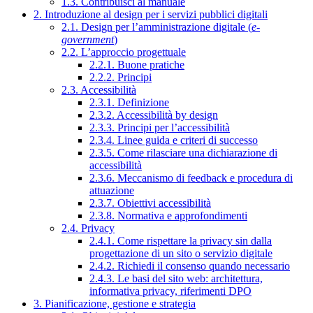
1.3. Contribuisci al manuale
2. Introduzione al design per i servizi pubblici digitali
2.1. Design per l’amministrazione digitale (
e-
government
)
2.2. L’approccio progettuale
2.2.1. Buone pratiche
2.2.2. Principi
2.3. Accessibilità
2.3.1. Definizione
2.3.2. Accessibilità by design
2.3.3. Principi per l’accessibilità
2.3.4. Linee guida e criteri di successo
2.3.5. Come rilasciare una dichiarazione di
accessibilità
2.3.6. Meccanismo di feedback e procedura di
attuazione
2.3.7. Obiettivi accessibilità
2.3.8. Normativa e approfondimenti
2.4. Privacy
2.4.1. Come rispettare la privacy sin dalla
progettazione di un sito o servizio digitale
2.4.2. Richiedi il consenso quando necessario
2.4.3. Le basi del sito web: architettura,
informativa privacy, riferimenti DPO
3. Pianificazione, gestione e strategia