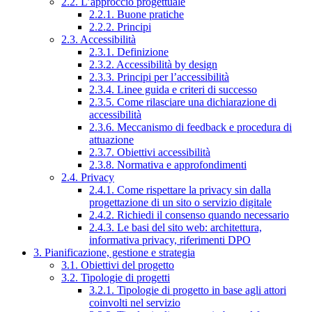
2.2. L’approccio progettuale
2.2.1. Buone pratiche
2.2.2. Principi
2.3. Accessibilità
2.3.1. Definizione
2.3.2. Accessibilità by design
2.3.3. Principi per l’accessibilità
2.3.4. Linee guida e criteri di successo
2.3.5. Come rilasciare una dichiarazione di
accessibilità
2.3.6. Meccanismo di feedback e procedura di
attuazione
2.3.7. Obiettivi accessibilità
2.3.8. Normativa e approfondimenti
2.4. Privacy
2.4.1. Come rispettare la privacy sin dalla
progettazione di un sito o servizio digitale
2.4.2. Richiedi il consenso quando necessario
2.4.3. Le basi del sito web: architettura,
informativa privacy, riferimenti DPO
3. Pianificazione, gestione e strategia
3.1. Obiettivi del progetto
3.2. Tipologie di progetti
3.2.1. Tipologie di progetto in base agli attori
coinvolti nel servizio