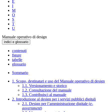
E
I
M
O
S
T
U
Manuale operativo di design
indici e glossario
contenuti
figure
tabelle
glossario
Sommario
1. Scopo, destinatari e uso del Manuale operativo di design
1.1. Versionamento e storico
1.2. Consultazione del manuale
1.3. Contribuisci al manuale
2. Introduzione al design per i servizi pubblici digitali
2.1. Design per l’amministrazione digitale (
e-
government
)