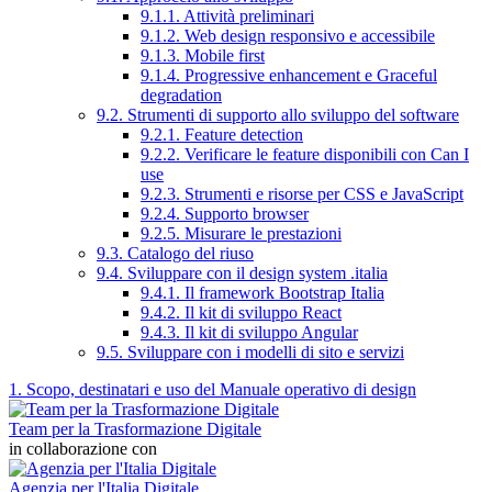
9.1.1. Attività preliminari
9.1.2. Web design responsivo e accessibile
9.1.3. Mobile first
9.1.4. Progressive enhancement e Graceful
degradation
9.2. Strumenti di supporto allo sviluppo del software
9.2.1. Feature detection
9.2.2. Verificare le feature disponibili con Can I
use
9.2.3. Strumenti e risorse per CSS e JavaScript
9.2.4. Supporto browser
9.2.5. Misurare le prestazioni
9.3. Catalogo del riuso
9.4. Sviluppare con il design system .italia
9.4.1. Il framework Bootstrap Italia
9.4.2. Il kit di sviluppo React
9.4.3. Il kit di sviluppo Angular
9.5. Sviluppare con i modelli di sito e servizi
1. Scopo, destinatari e uso del Manuale operativo di design
Team per la Trasformazione Digitale
in collaborazione con
Agenzia per l'Italia Digitale