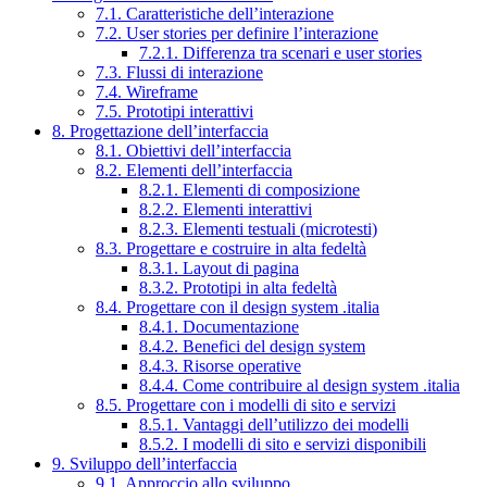
7.1. Caratteristiche dell’interazione
7.2. User stories per definire l’interazione
7.2.1. Differenza tra scenari e user stories
7.3. Flussi di interazione
7.4. Wireframe
7.5. Prototipi interattivi
8. Progettazione dell’interfaccia
8.1. Obiettivi dell’interfaccia
8.2. Elementi dell’interfaccia
8.2.1. Elementi di composizione
8.2.2. Elementi interattivi
8.2.3. Elementi testuali (microtesti)
8.3. Progettare e costruire in alta fedeltà
8.3.1. Layout di pagina
8.3.2. Prototipi in alta fedeltà
8.4. Progettare con il design system .italia
8.4.1. Documentazione
8.4.2. Benefici del design system
8.4.3. Risorse operative
8.4.4. Come contribuire al design system .italia
8.5. Progettare con i modelli di sito e servizi
8.5.1. Vantaggi dell’utilizzo dei modelli
8.5.2. I modelli di sito e servizi disponibili
9. Sviluppo dell’interfaccia
9.1. Approccio allo sviluppo