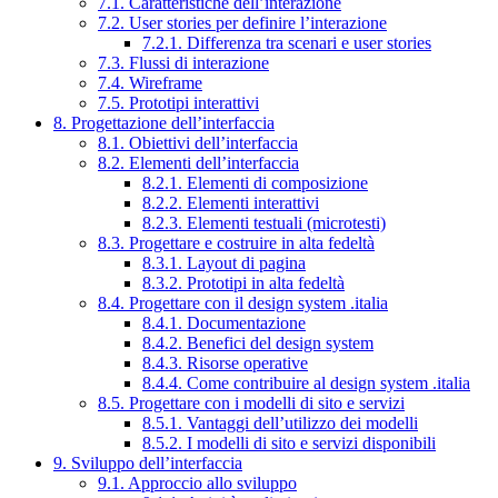
7.1. Caratteristiche dell’interazione
7.2. User stories per definire l’interazione
7.2.1. Differenza tra scenari e user stories
7.3. Flussi di interazione
7.4. Wireframe
7.5. Prototipi interattivi
8. Progettazione dell’interfaccia
8.1. Obiettivi dell’interfaccia
8.2. Elementi dell’interfaccia
8.2.1. Elementi di composizione
8.2.2. Elementi interattivi
8.2.3. Elementi testuali (microtesti)
8.3. Progettare e costruire in alta fedeltà
8.3.1. Layout di pagina
8.3.2. Prototipi in alta fedeltà
8.4. Progettare con il design system .italia
8.4.1. Documentazione
8.4.2. Benefici del design system
8.4.3. Risorse operative
8.4.4. Come contribuire al design system .italia
8.5. Progettare con i modelli di sito e servizi
8.5.1. Vantaggi dell’utilizzo dei modelli
8.5.2. I modelli di sito e servizi disponibili
9. Sviluppo dell’interfaccia
9.1. Approccio allo sviluppo