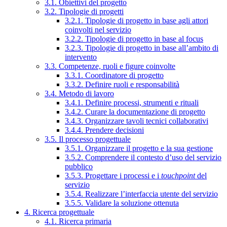
3.1. Obiettivi del progetto
3.2. Tipologie di progetti
3.2.1. Tipologie di progetto in base agli attori
coinvolti nel servizio
3.2.2. Tipologie di progetto in base al focus
3.2.3. Tipologie di progetto in base all’ambito di
intervento
3.3. Competenze, ruoli e figure coinvolte
3.3.1. Coordinatore di progetto
3.3.2. Definire ruoli e responsabilità
3.4. Metodo di lavoro
3.4.1. Definire processi, strumenti e rituali
3.4.2. Curare la documentazione di progetto
3.4.3. Organizzare tavoli tecnici collaborativi
3.4.4. Prendere decisioni
3.5. Il processo progettuale
3.5.1. Organizzare il progetto e la sua gestione
3.5.2. Comprendere il contesto d’uso del servizio
pubblico
3.5.3. Progettare i processi e i
touchpoint
del
servizio
3.5.4. Realizzare l’interfaccia utente del servizio
3.5.5. Validare la soluzione ottenuta
4. Ricerca progettuale
4.1. Ricerca primaria