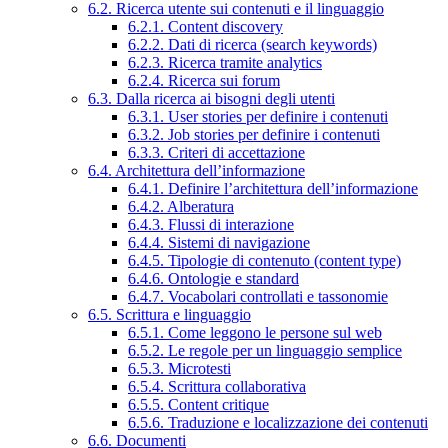
6.2. Ricerca utente sui contenuti e il linguaggio
6.2.1. Content discovery
6.2.2. Dati di ricerca (search keywords)
6.2.3. Ricerca tramite analytics
6.2.4. Ricerca sui forum
6.3. Dalla ricerca ai bisogni degli utenti
6.3.1. User stories per definire i contenuti
6.3.2. Job stories per definire i contenuti
6.3.3. Criteri di accettazione
6.4. Architettura dell’informazione
6.4.1. Definire l’architettura dell’informazione
6.4.2. Alberatura
6.4.3. Flussi di interazione
6.4.4. Sistemi di navigazione
6.4.5. Tipologie di contenuto (content type)
6.4.6. Ontologie e standard
6.4.7. Vocabolari controllati e tassonomie
6.5. Scrittura e linguaggio
6.5.1. Come leggono le persone sul web
6.5.2. Le regole per un linguaggio semplice
6.5.3. Microtesti
6.5.4. Scrittura collaborativa
6.5.5. Content critique
6.5.6. Traduzione e localizzazione dei contenuti
6.6. Documenti