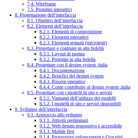
7.4. Wireframe
7.5. Prototipi interattivi
8. Progettazione dell’interfaccia
8.1. Obiettivi dell’interfaccia
8.2. Elementi dell’interfaccia
8.2.1. Elementi di composizione
8.2.2. Elementi interattivi
8.2.3. Elementi testuali (microtesti)
8.3. Progettare e costruire in alta fedeltà
8.3.1. Layout di pagina
8.3.2. Prototipi in alta fedeltà
8.4. Progettare con il design system .italia
8.4.1. Documentazione
8.4.2. Benefici del design system
8.4.3. Risorse operative
8.4.4. Come contribuire al design system .italia
8.5. Progettare con i modelli di sito e servizi
8.5.1. Vantaggi dell’utilizzo dei modelli
8.5.2. I modelli di sito e servizi disponibili
9. Sviluppo dell’interfaccia
9.1. Approccio allo sviluppo
9.1.1. Attività preliminari
9.1.2. Web design responsivo e accessibile
9.1.3. Mobile first
9.1.4. Progressive enhancement e Graceful