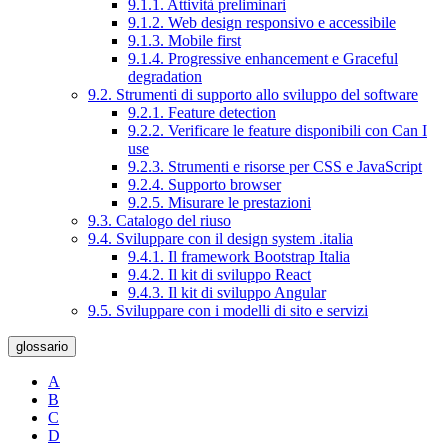
9.1.1. Attività preliminari
9.1.2. Web design responsivo e accessibile
9.1.3. Mobile first
9.1.4. Progressive enhancement e Graceful
degradation
9.2. Strumenti di supporto allo sviluppo del software
9.2.1. Feature detection
9.2.2. Verificare le feature disponibili con Can I
use
9.2.3. Strumenti e risorse per CSS e JavaScript
9.2.4. Supporto browser
9.2.5. Misurare le prestazioni
9.3. Catalogo del riuso
9.4. Sviluppare con il design system .italia
9.4.1. Il framework Bootstrap Italia
9.4.2. Il kit di sviluppo React
9.4.3. Il kit di sviluppo Angular
9.5. Sviluppare con i modelli di sito e servizi
glossario
A
B
C
D