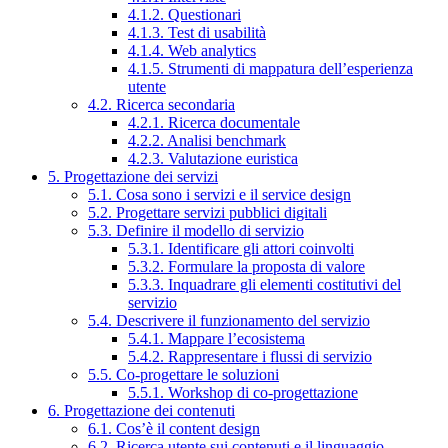
4.1.2. Questionari
4.1.3. Test di usabilità
4.1.4. Web analytics
4.1.5. Strumenti di mappatura dell’esperienza
utente
4.2. Ricerca secondaria
4.2.1. Ricerca documentale
4.2.2. Analisi benchmark
4.2.3. Valutazione euristica
5. Progettazione dei servizi
5.1. Cosa sono i servizi e il service design
5.2. Progettare servizi pubblici digitali
5.3. Definire il modello di servizio
5.3.1. Identificare gli attori coinvolti
5.3.2. Formulare la proposta di valore
5.3.3. Inquadrare gli elementi costitutivi del
servizio
5.4. Descrivere il funzionamento del servizio
5.4.1. Mappare l’ecosistema
5.4.2. Rappresentare i flussi di servizio
5.5. Co-progettare le soluzioni
5.5.1. Workshop di co-progettazione
6. Progettazione dei contenuti
6.1. Cos’è il content design
6.2. Ricerca utente sui contenuti e il linguaggio