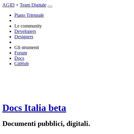
AGID
+
Team Digitale
Piano Triennale
Le community
Developers
Designers
Gli strumenti
Forum
Docs
GitHub
Docs Italia
beta
Documenti pubblici, digitali.