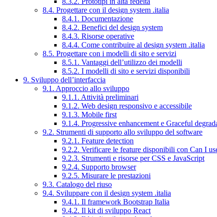
8.3.2. Prototipi in alta fedeltà
8.4. Progettare con il design system .italia
8.4.1. Documentazione
8.4.2. Benefici del design system
8.4.3. Risorse operative
8.4.4. Come contribuire al design system .italia
8.5. Progettare con i modelli di sito e servizi
8.5.1. Vantaggi dell’utilizzo dei modelli
8.5.2. I modelli di sito e servizi disponibili
9. Sviluppo dell’interfaccia
9.1. Approccio allo sviluppo
9.1.1. Attività preliminari
9.1.2. Web design responsivo e accessibile
9.1.3. Mobile first
9.1.4. Progressive enhancement e Graceful degrad
9.2. Strumenti di supporto allo sviluppo del software
9.2.1. Feature detection
9.2.2. Verificare le feature disponibili con Can I us
9.2.3. Strumenti e risorse per CSS e JavaScript
9.2.4. Supporto browser
9.2.5. Misurare le prestazioni
9.3. Catalogo del riuso
9.4. Sviluppare con il design system .italia
9.4.1. Il framework Bootstrap Italia
9.4.2. Il kit di sviluppo React