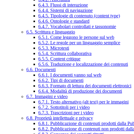
6.4.3. Flussi di interazione
6.4.4. Sistemi di navigazione
6.4.5. Tipologie di contenuto (content type)
6.4.6. Ontologie e standard
6.4.7. Vocabolari controllati e tassonomie
6.5. Scrittura e linguaggio
6.5.1. Come leggono le persone sul web
6.5.2. Le regole per un linguaggio semplice
6.5.3. Microtesti
6.5.4. Scrittura collaborativa
6.5.5. Content critique
6.5.6. Traduzione e localizzazione dei contenuti
6.6. Documenti
6.6.1. I documenti vanno sul web
6.6.2. Tipi di documenti
6.6.3. Formato di lettura dei documenti elettronici
6.6.4. Modalità di produzione dei documenti
6.7. Immagini e video
6.7.1. Testo alternativo (alt text) per le immagini
6.7.2. Sottotitoli per i video
6.7.3. Trascrizioni per i video
6.8. Proprietà intellettuale e privacy
6.8.1. Pubblicazione di contenuti prodotti dalla P
6.8.2. Pubblicazione di contenuti non prodotti dal