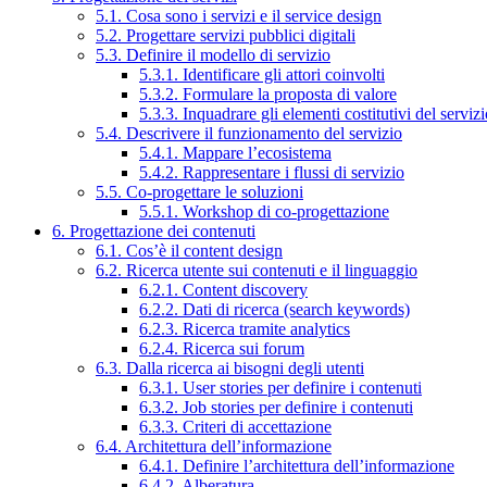
5.1. Cosa sono i servizi e il service design
5.2. Progettare servizi pubblici digitali
5.3. Definire il modello di servizio
5.3.1. Identificare gli attori coinvolti
5.3.2. Formulare la proposta di valore
5.3.3. Inquadrare gli elementi costitutivi del serviz
5.4. Descrivere il funzionamento del servizio
5.4.1. Mappare l’ecosistema
5.4.2. Rappresentare i flussi di servizio
5.5. Co-progettare le soluzioni
5.5.1. Workshop di co-progettazione
6. Progettazione dei contenuti
6.1. Cos’è il content design
6.2. Ricerca utente sui contenuti e il linguaggio
6.2.1. Content discovery
6.2.2. Dati di ricerca (search keywords)
6.2.3. Ricerca tramite analytics
6.2.4. Ricerca sui forum
6.3. Dalla ricerca ai bisogni degli utenti
6.3.1. User stories per definire i contenuti
6.3.2. Job stories per definire i contenuti
6.3.3. Criteri di accettazione
6.4. Architettura dell’informazione
6.4.1. Definire l’architettura dell’informazione
6.4.2. Alberatura