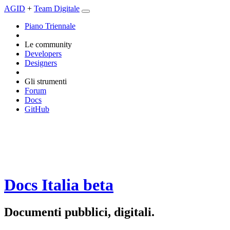
AGID
+
Team Digitale
Piano Triennale
Le community
Developers
Designers
Gli strumenti
Forum
Docs
GitHub
Docs Italia
beta
Documenti pubblici, digitali.