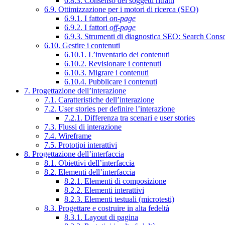
6.8.3. Consenso dei soggetti ritratti
6.9. Ottimizzazione per i motori di ricerca (SEO)
6.9.1. I fattori
on-page
6.9.2. I fattori
off-page
6.9.3. Strumenti di diagnostica SEO: Search Cons
6.10. Gestire i contenuti
6.10.1. L’inventario dei contenuti
6.10.2. Revisionare i contenuti
6.10.3. Migrare i contenuti
6.10.4. Pubblicare i contenuti
7. Progettazione dell’interazione
7.1. Caratteristiche dell’interazione
7.2. User stories per definire l’interazione
7.2.1. Differenza tra scenari e user stories
7.3. Flussi di interazione
7.4. Wireframe
7.5. Prototipi interattivi
8. Progettazione dell’interfaccia
8.1. Obiettivi dell’interfaccia
8.2. Elementi dell’interfaccia
8.2.1. Elementi di composizione
8.2.2. Elementi interattivi
8.2.3. Elementi testuali (microtesti)
8.3. Progettare e costruire in alta fedeltà
8.3.1. Layout di pagina