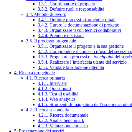
3.3.1. Coordinatore di progetto
3.3.2. Definire ruoli e responsabilità
3.4. Metodo di lavoro
3.4.1. Definire processi, strumenti e rituali
3.4.2. Curare la documentazione di progetto
3.4.3. Organizzare tavoli tecnici collaborativi
3.4.4. Prendere decisioni
3.5. Il processo progettuale
3.5.1. Organizzare il progetto e la sua gestione
3.5.2. Comprendere il contesto d’uso del servizio 
3.5.3. Progettare i processi e i
touchpoint
del servi
3.5.4. Realizzare l’interfaccia utente del servizio
3.5.5. Validare la soluzione ottenuta
4. Ricerca progettuale
4.1. Ricerca primaria
4.1.1. Interviste
4.1.2. Questionari
4.1.3. Test di usabilità
4.1.4. Web analytics
4.1.5. Strumenti di mappatura dell’esperienza uten
4.2. Ricerca secondaria
4.2.1. Ricerca documentale
4.2.2. Analisi benchmark
4.2.3. Valutazione euristica
5. Progettazione dei servizi