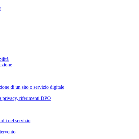
)
ilità
azione
ione di un sito o servizio digitale
va privacy, riferimenti DPO
olti nel servizio
ntervento