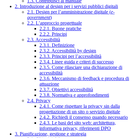
1.3. Contribuisci al manuale
2. Introduzione al design per i servizi pubblici digitali
2.1. Design per l’amministrazione digitale (
e-
government
)
2.2. L’approccio progettuale
2.2.1. Buone pratiche
2.2.2. Principi
2.3. Accessibilità
2.3.1. Definizione
2.3.2. Accessibilità by design
2.3.3. Principi per l’accessibilità
2.3.4. Linee guida e criteri di successo
2.3.5. Come rilasciare una dichiarazione di
accessibilità
2.3.6. Meccanismo di feedback e procedura di
attuazione
2.3.7. Obiettivi accessibilità
2.3.8. Normativa e approfondimenti
2.4. Privacy
2.4.1. Come rispettare la privacy sin dalla
progettazione di un sito o servizio digitale
2.4.2. Richiedi il consenso quando necessario
2.4.3. Le basi del sito web: architettura,
informativa privacy, riferimenti DPO
3. Pianificazione, gestione e strategia