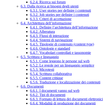
6.2.4. Ricerca sui forum
6.3. Dalla ricerca ai bisogni degli utenti
6.3.1. User stories per definire i contenuti
6.3.2. Job stories per definire i contenuti
6.3.3. Criteri di accettazione
6.4. Architettura dell’informazione
6.4.1. Definire l’architettura dell’informazione
6.4.2. Alberatura
6.4.3. Flussi di interazione
6.4.4. Sistemi di navigazione
6.4.5. Tipologie di contenuto (content type)
6.4.6. Ontologie e standard
6.4.7. Vocabolari controllati e tassonomie
6.5. Scrittura e linguaggio
6.5.1. Come leggono le persone sul web
6.5.2. Le regole per un linguaggio semplice
6.5.3. Microtesti
6.5.4. Scrittura collaborativa
6.5.5. Content critique
6.5.6. Traduzione e localizzazione dei contenuti
6.6. Documenti
6.6.1. I documenti vanno sul web
6.6.2. Tipi di documenti
6.6.3. Formato di lettura dei documenti elettronici
6.6.4. Modalità di produzione dei documenti