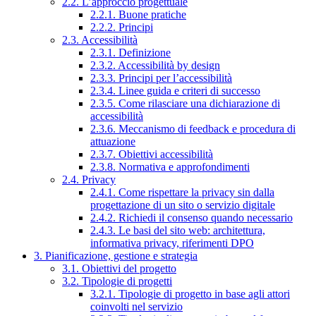
2.2. L’approccio progettuale
2.2.1. Buone pratiche
2.2.2. Principi
2.3. Accessibilità
2.3.1. Definizione
2.3.2. Accessibilità by design
2.3.3. Principi per l’accessibilità
2.3.4. Linee guida e criteri di successo
2.3.5. Come rilasciare una dichiarazione di
accessibilità
2.3.6. Meccanismo di feedback e procedura di
attuazione
2.3.7. Obiettivi accessibilità
2.3.8. Normativa e approfondimenti
2.4. Privacy
2.4.1. Come rispettare la privacy sin dalla
progettazione di un sito o servizio digitale
2.4.2. Richiedi il consenso quando necessario
2.4.3. Le basi del sito web: architettura,
informativa privacy, riferimenti DPO
3. Pianificazione, gestione e strategia
3.1. Obiettivi del progetto
3.2. Tipologie di progetti
3.2.1. Tipologie di progetto in base agli attori
coinvolti nel servizio