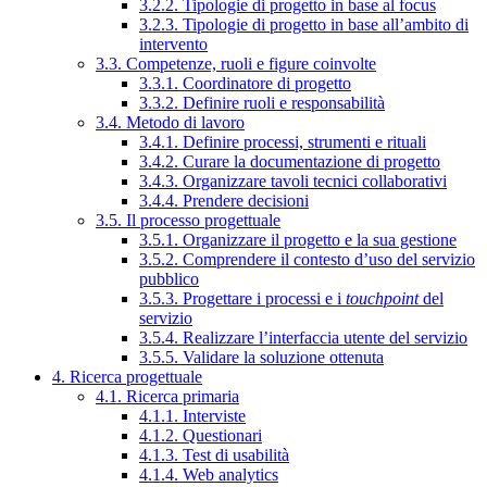
3.2.2. Tipologie di progetto in base al focus
3.2.3. Tipologie di progetto in base all’ambito di
intervento
3.3. Competenze, ruoli e figure coinvolte
3.3.1. Coordinatore di progetto
3.3.2. Definire ruoli e responsabilità
3.4. Metodo di lavoro
3.4.1. Definire processi, strumenti e rituali
3.4.2. Curare la documentazione di progetto
3.4.3. Organizzare tavoli tecnici collaborativi
3.4.4. Prendere decisioni
3.5. Il processo progettuale
3.5.1. Organizzare il progetto e la sua gestione
3.5.2. Comprendere il contesto d’uso del servizio
pubblico
3.5.3. Progettare i processi e i
touchpoint
del
servizio
3.5.4. Realizzare l’interfaccia utente del servizio
3.5.5. Validare la soluzione ottenuta
4. Ricerca progettuale
4.1. Ricerca primaria
4.1.1. Interviste
4.1.2. Questionari
4.1.3. Test di usabilità
4.1.4. Web analytics