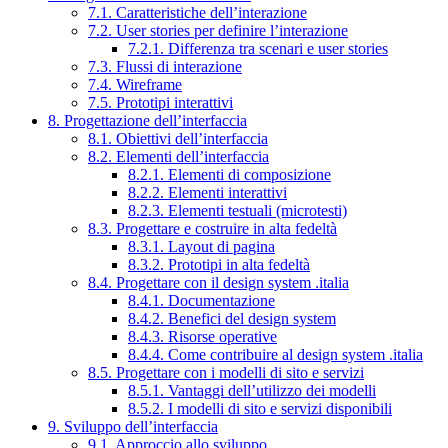
7.1. Caratteristiche dell’interazione
7.2. User stories per definire l’interazione
7.2.1. Differenza tra scenari e user stories
7.3. Flussi di interazione
7.4. Wireframe
7.5. Prototipi interattivi
8. Progettazione dell’interfaccia
8.1. Obiettivi dell’interfaccia
8.2. Elementi dell’interfaccia
8.2.1. Elementi di composizione
8.2.2. Elementi interattivi
8.2.3. Elementi testuali (microtesti)
8.3. Progettare e costruire in alta fedeltà
8.3.1. Layout di pagina
8.3.2. Prototipi in alta fedeltà
8.4. Progettare con il design system .italia
8.4.1. Documentazione
8.4.2. Benefici del design system
8.4.3. Risorse operative
8.4.4. Come contribuire al design system .italia
8.5. Progettare con i modelli di sito e servizi
8.5.1. Vantaggi dell’utilizzo dei modelli
8.5.2. I modelli di sito e servizi disponibili
9. Sviluppo dell’interfaccia
9.1. Approccio allo sviluppo