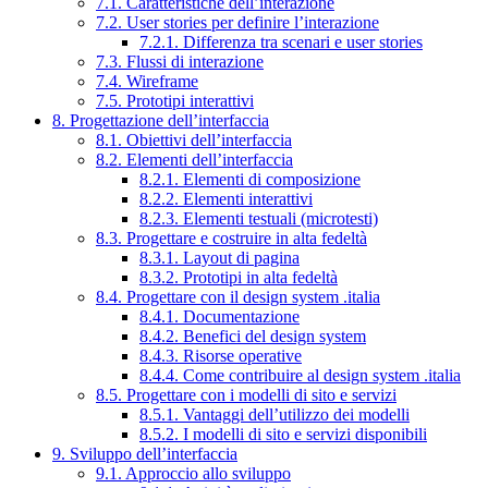
7.1. Caratteristiche dell’interazione
7.2. User stories per definire l’interazione
7.2.1. Differenza tra scenari e user stories
7.3. Flussi di interazione
7.4. Wireframe
7.5. Prototipi interattivi
8. Progettazione dell’interfaccia
8.1. Obiettivi dell’interfaccia
8.2. Elementi dell’interfaccia
8.2.1. Elementi di composizione
8.2.2. Elementi interattivi
8.2.3. Elementi testuali (microtesti)
8.3. Progettare e costruire in alta fedeltà
8.3.1. Layout di pagina
8.3.2. Prototipi in alta fedeltà
8.4. Progettare con il design system .italia
8.4.1. Documentazione
8.4.2. Benefici del design system
8.4.3. Risorse operative
8.4.4. Come contribuire al design system .italia
8.5. Progettare con i modelli di sito e servizi
8.5.1. Vantaggi dell’utilizzo dei modelli
8.5.2. I modelli di sito e servizi disponibili
9. Sviluppo dell’interfaccia
9.1. Approccio allo sviluppo