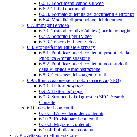
6.6.1. I documenti vanno sul web
6.6.2. Tipi di documenti
6.6.3. Formato di lettura dei documenti elettronici
6.6.4. Modalità di produzione dei documenti
6.7. Immagini e video
6.7.1. Testo alternativo (alt text) per le immagini
6.7.2. Sottotitoli per i video
6.7.3. Trascrizioni per i video
6.8. Proprietà intellettuale e privacy
6.8.1. Pubblicazione di contenuti prodotti dalla
Pubblica Amministrazione
6.8.2. Pubblicazione di contenuti non prodotti
dalla Pubblica Amministrazione
6.8.3. Consenso dei soggetti ritratti
6.9. Ottimizzazione per i motori di ricerca (SEO)
6.9.1. I fattori
on-page
6.9.2. I fattori
off-page
6.9.3. Strumenti di diagnostica SEO: Search
Console
6.10. Gestire i contenuti
6.10.1. L’inventario dei contenuti
6.10.2. Revisionare i contenuti
6.10.3. Migrare i contenuti
6.10.4. Pubblicare i contenuti
7. Progettazione dell’interazione