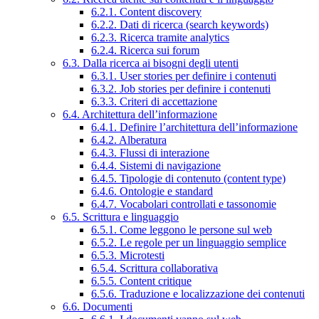
6.2.1. Content discovery
6.2.2. Dati di ricerca (search keywords)
6.2.3. Ricerca tramite analytics
6.2.4. Ricerca sui forum
6.3. Dalla ricerca ai bisogni degli utenti
6.3.1. User stories per definire i contenuti
6.3.2. Job stories per definire i contenuti
6.3.3. Criteri di accettazione
6.4. Architettura dell’informazione
6.4.1. Definire l’architettura dell’informazione
6.4.2. Alberatura
6.4.3. Flussi di interazione
6.4.4. Sistemi di navigazione
6.4.5. Tipologie di contenuto (content type)
6.4.6. Ontologie e standard
6.4.7. Vocabolari controllati e tassonomie
6.5. Scrittura e linguaggio
6.5.1. Come leggono le persone sul web
6.5.2. Le regole per un linguaggio semplice
6.5.3. Microtesti
6.5.4. Scrittura collaborativa
6.5.5. Content critique
6.5.6. Traduzione e localizzazione dei contenuti
6.6. Documenti