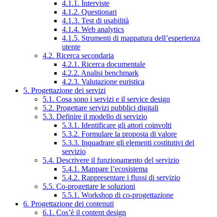
4.1.1. Interviste
4.1.2. Questionari
4.1.3. Test di usabilità
4.1.4. Web analytics
4.1.5. Strumenti di mappatura dell’esperienza
utente
4.2. Ricerca secondaria
4.2.1. Ricerca documentale
4.2.2. Analisi benchmark
4.2.3. Valutazione euristica
5. Progettazione dei servizi
5.1. Cosa sono i servizi e il service design
5.2. Progettare servizi pubblici digitali
5.3. Definire il modello di servizio
5.3.1. Identificare gli attori coinvolti
5.3.2. Formulare la proposta di valore
5.3.3. Inquadrare gli elementi costitutivi del
servizio
5.4. Descrivere il funzionamento del servizio
5.4.1. Mappare l’ecosistema
5.4.2. Rappresentare i flussi di servizio
5.5. Co-progettare le soluzioni
5.5.1. Workshop di co-progettazione
6. Progettazione dei contenuti
6.1. Cos’è il content design