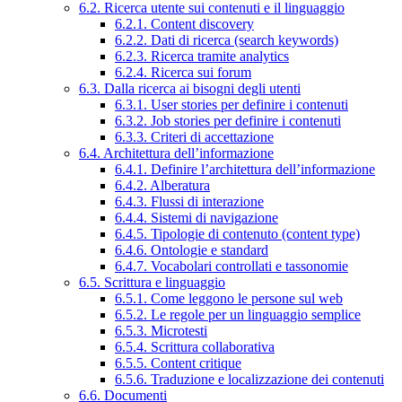
6.2. Ricerca utente sui contenuti e il linguaggio
6.2.1. Content discovery
6.2.2. Dati di ricerca (search keywords)
6.2.3. Ricerca tramite analytics
6.2.4. Ricerca sui forum
6.3. Dalla ricerca ai bisogni degli utenti
6.3.1. User stories per definire i contenuti
6.3.2. Job stories per definire i contenuti
6.3.3. Criteri di accettazione
6.4. Architettura dell’informazione
6.4.1. Definire l’architettura dell’informazione
6.4.2. Alberatura
6.4.3. Flussi di interazione
6.4.4. Sistemi di navigazione
6.4.5. Tipologie di contenuto (content type)
6.4.6. Ontologie e standard
6.4.7. Vocabolari controllati e tassonomie
6.5. Scrittura e linguaggio
6.5.1. Come leggono le persone sul web
6.5.2. Le regole per un linguaggio semplice
6.5.3. Microtesti
6.5.4. Scrittura collaborativa
6.5.5. Content critique
6.5.6. Traduzione e localizzazione dei contenuti
6.6. Documenti