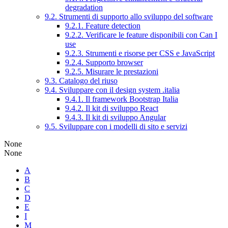
degradation
9.2. Strumenti di supporto allo sviluppo del software
9.2.1. Feature detection
9.2.2. Verificare le feature disponibili con Can I
use
9.2.3. Strumenti e risorse per CSS e JavaScript
9.2.4. Supporto browser
9.2.5. Misurare le prestazioni
9.3. Catalogo del riuso
9.4. Sviluppare con il design system .italia
9.4.1. Il framework Bootstrap Italia
9.4.2. Il kit di sviluppo React
9.4.3. Il kit di sviluppo Angular
9.5. Sviluppare con i modelli di sito e servizi
None
None
A
B
C
D
E
I
M