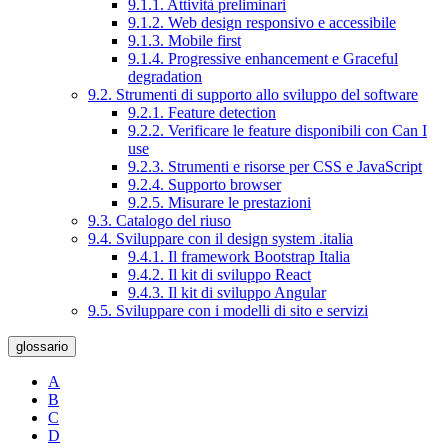
9.1.1. Attività preliminari
9.1.2. Web design responsivo e accessibile
9.1.3. Mobile first
9.1.4. Progressive enhancement e Graceful
degradation
9.2. Strumenti di supporto allo sviluppo del software
9.2.1. Feature detection
9.2.2. Verificare le feature disponibili con Can I
use
9.2.3. Strumenti e risorse per CSS e JavaScript
9.2.4. Supporto browser
9.2.5. Misurare le prestazioni
9.3. Catalogo del riuso
9.4. Sviluppare con il design system .italia
9.4.1. Il framework Bootstrap Italia
9.4.2. Il kit di sviluppo React
9.4.3. Il kit di sviluppo Angular
9.5. Sviluppare con i modelli di sito e servizi
glossario
A
B
C
D