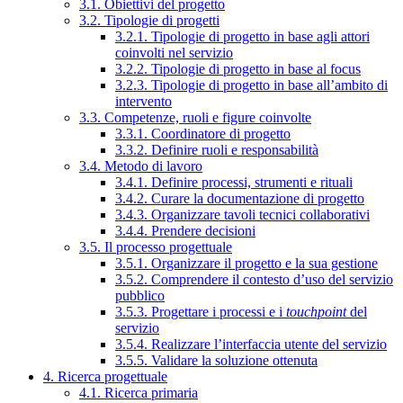
3.1. Obiettivi del progetto
3.2. Tipologie di progetti
3.2.1. Tipologie di progetto in base agli attori
coinvolti nel servizio
3.2.2. Tipologie di progetto in base al focus
3.2.3. Tipologie di progetto in base all’ambito di
intervento
3.3. Competenze, ruoli e figure coinvolte
3.3.1. Coordinatore di progetto
3.3.2. Definire ruoli e responsabilità
3.4. Metodo di lavoro
3.4.1. Definire processi, strumenti e rituali
3.4.2. Curare la documentazione di progetto
3.4.3. Organizzare tavoli tecnici collaborativi
3.4.4. Prendere decisioni
3.5. Il processo progettuale
3.5.1. Organizzare il progetto e la sua gestione
3.5.2. Comprendere il contesto d’uso del servizio
pubblico
3.5.3. Progettare i processi e i
touchpoint
del
servizio
3.5.4. Realizzare l’interfaccia utente del servizio
3.5.5. Validare la soluzione ottenuta
4. Ricerca progettuale
4.1. Ricerca primaria