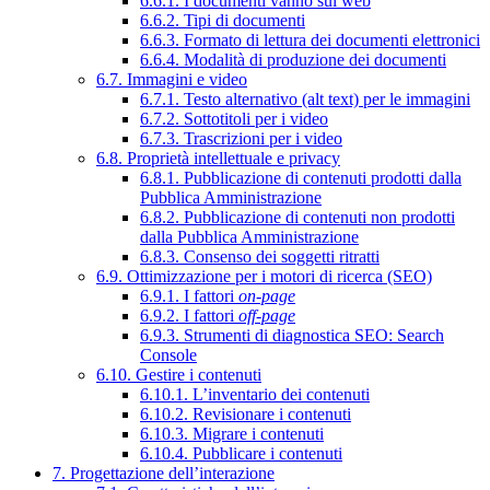
6.6.1. I documenti vanno sul web
6.6.2. Tipi di documenti
6.6.3. Formato di lettura dei documenti elettronici
6.6.4. Modalità di produzione dei documenti
6.7. Immagini e video
6.7.1. Testo alternativo (alt text) per le immagini
6.7.2. Sottotitoli per i video
6.7.3. Trascrizioni per i video
6.8. Proprietà intellettuale e privacy
6.8.1. Pubblicazione di contenuti prodotti dalla
Pubblica Amministrazione
6.8.2. Pubblicazione di contenuti non prodotti
dalla Pubblica Amministrazione
6.8.3. Consenso dei soggetti ritratti
6.9. Ottimizzazione per i motori di ricerca (SEO)
6.9.1. I fattori
on-page
6.9.2. I fattori
off-page
6.9.3. Strumenti di diagnostica SEO: Search
Console
6.10. Gestire i contenuti
6.10.1. L’inventario dei contenuti
6.10.2. Revisionare i contenuti
6.10.3. Migrare i contenuti
6.10.4. Pubblicare i contenuti
7. Progettazione dell’interazione