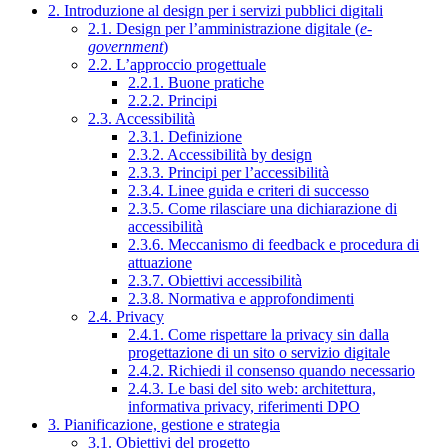
2. Introduzione al design per i servizi pubblici digitali
2.1. Design per l’amministrazione digitale (
e-
government
)
2.2. L’approccio progettuale
2.2.1. Buone pratiche
2.2.2. Principi
2.3. Accessibilità
2.3.1. Definizione
2.3.2. Accessibilità by design
2.3.3. Principi per l’accessibilità
2.3.4. Linee guida e criteri di successo
2.3.5. Come rilasciare una dichiarazione di
accessibilità
2.3.6. Meccanismo di feedback e procedura di
attuazione
2.3.7. Obiettivi accessibilità
2.3.8. Normativa e approfondimenti
2.4. Privacy
2.4.1. Come rispettare la privacy sin dalla
progettazione di un sito o servizio digitale
2.4.2. Richiedi il consenso quando necessario
2.4.3. Le basi del sito web: architettura,
informativa privacy, riferimenti DPO
3. Pianificazione, gestione e strategia
3.1. Obiettivi del progetto