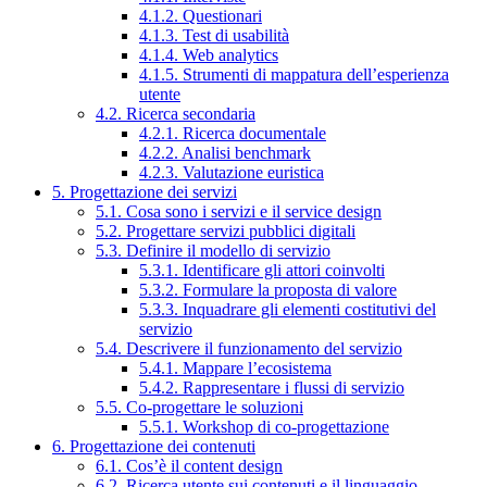
4.1.2. Questionari
4.1.3. Test di usabilità
4.1.4. Web analytics
4.1.5. Strumenti di mappatura dell’esperienza
utente
4.2. Ricerca secondaria
4.2.1. Ricerca documentale
4.2.2. Analisi benchmark
4.2.3. Valutazione euristica
5. Progettazione dei servizi
5.1. Cosa sono i servizi e il service design
5.2. Progettare servizi pubblici digitali
5.3. Definire il modello di servizio
5.3.1. Identificare gli attori coinvolti
5.3.2. Formulare la proposta di valore
5.3.3. Inquadrare gli elementi costitutivi del
servizio
5.4. Descrivere il funzionamento del servizio
5.4.1. Mappare l’ecosistema
5.4.2. Rappresentare i flussi di servizio
5.5. Co-progettare le soluzioni
5.5.1. Workshop di co-progettazione
6. Progettazione dei contenuti
6.1. Cos’è il content design
6.2. Ricerca utente sui contenuti e il linguaggio