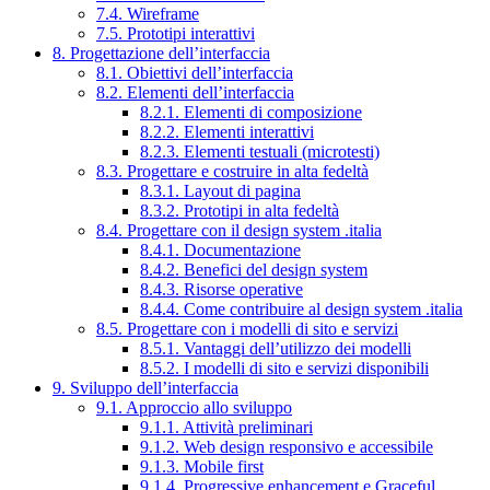
7.4. Wireframe
7.5. Prototipi interattivi
8. Progettazione dell’interfaccia
8.1. Obiettivi dell’interfaccia
8.2. Elementi dell’interfaccia
8.2.1. Elementi di composizione
8.2.2. Elementi interattivi
8.2.3. Elementi testuali (microtesti)
8.3. Progettare e costruire in alta fedeltà
8.3.1. Layout di pagina
8.3.2. Prototipi in alta fedeltà
8.4. Progettare con il design system .italia
8.4.1. Documentazione
8.4.2. Benefici del design system
8.4.3. Risorse operative
8.4.4. Come contribuire al design system .italia
8.5. Progettare con i modelli di sito e servizi
8.5.1. Vantaggi dell’utilizzo dei modelli
8.5.2. I modelli di sito e servizi disponibili
9. Sviluppo dell’interfaccia
9.1. Approccio allo sviluppo
9.1.1. Attività preliminari
9.1.2. Web design responsivo e accessibile
9.1.3. Mobile first
9.1.4. Progressive enhancement e Graceful