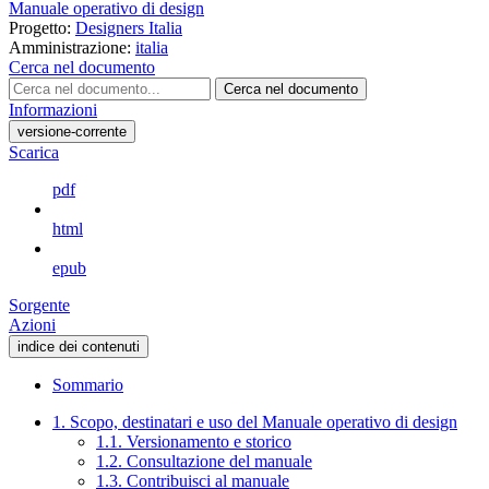
Manuale operativo di design
Progetto:
Designers Italia
Amministrazione:
italia
Cerca nel documento
Cerca nel documento
Informazioni
versione-corrente
Scarica
pdf
html
epub
Sorgente
Azioni
indice dei contenuti
Sommario
1. Scopo, destinatari e uso del Manuale operativo di design
1.1. Versionamento e storico
1.2. Consultazione del manuale
1.3. Contribuisci al manuale