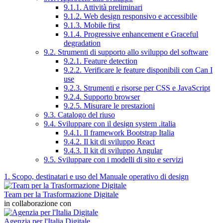
9.1.1. Attività preliminari
9.1.2. Web design responsivo e accessibile
9.1.3. Mobile first
9.1.4. Progressive enhancement e Graceful
degradation
9.2. Strumenti di supporto allo sviluppo del software
9.2.1. Feature detection
9.2.2. Verificare le feature disponibili con Can I
use
9.2.3. Strumenti e risorse per CSS e JavaScript
9.2.4. Supporto browser
9.2.5. Misurare le prestazioni
9.3. Catalogo del riuso
9.4. Sviluppare con il design system .italia
9.4.1. Il framework Bootstrap Italia
9.4.2. Il kit di sviluppo React
9.4.3. Il kit di sviluppo Angular
9.5. Sviluppare con i modelli di sito e servizi
1. Scopo, destinatari e uso del Manuale operativo di design
Team per la Trasformazione Digitale
in collaborazione con
Agenzia per l'Italia Digitale