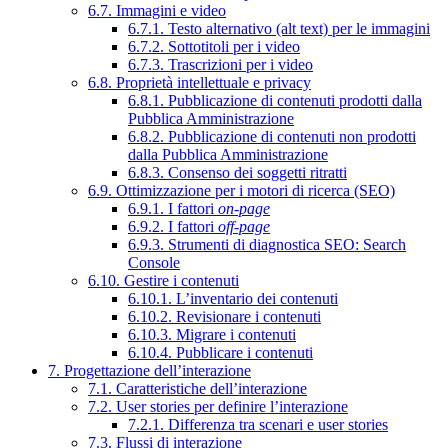
6.7. Immagini e video
6.7.1. Testo alternativo (alt text) per le immagini
6.7.2. Sottotitoli per i video
6.7.3. Trascrizioni per i video
6.8. Proprietà intellettuale e privacy
6.8.1. Pubblicazione di contenuti prodotti dalla
Pubblica Amministrazione
6.8.2. Pubblicazione di contenuti non prodotti
dalla Pubblica Amministrazione
6.8.3. Consenso dei soggetti ritratti
6.9. Ottimizzazione per i motori di ricerca (SEO)
6.9.1. I fattori
on-page
6.9.2. I fattori
off-page
6.9.3. Strumenti di diagnostica SEO: Search
Console
6.10. Gestire i contenuti
6.10.1. L’inventario dei contenuti
6.10.2. Revisionare i contenuti
6.10.3. Migrare i contenuti
6.10.4. Pubblicare i contenuti
7. Progettazione dell’interazione
7.1. Caratteristiche dell’interazione
7.2. User stories per definire l’interazione
7.2.1. Differenza tra scenari e user stories
7.3. Flussi di interazione