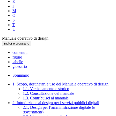
E
I
M
O
S
T
U
Manuale operativo di design
indici e glossario
contenuti
figure
tabelle
glossario
Sommario
1. Scopo, destinatari e uso del Manuale operativo di design
1.1. Versionamento e storico
1.2. Consultazione del manuale
1.3. Contribuisci al manuale
2. Introduzione al design per i servizi pubblici digitali
2.1. Design per l’amministrazione digitale (
e-
government
)