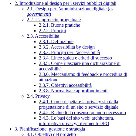
2. Introduzione al design per i servizi pubblici digitali
2.1. Design per l’amministrazione digitale (
e-
government
)
2.2. L’approccio progettuale
2.2.1. Buone pratiche
2.2.2. Principi
2.3. Accessibilità
2.3.1. Definizione
2.3.2. Accessibilità by design
2.3.3. Principi per l’accessibilità
2.3.4. Linee guida e criteri di successo
2.3.5. Come rilasciare una dichiarazione di
accessibilità
2.3.6. Meccanismo di feedback e procedura di
attuazione
2.3.7. Obiettivi accessibilità
2.3.8. Normativa e approfondimenti
2.4. Privacy
2.4.1. Come rispettare la privacy sin dalla
progettazione di un sito o servizio digitale
2.4.2. Richiedi il consenso quando necessario
2.4.3. Le basi del sito web: architettura,
informativa privacy, riferimenti DPO
3. Pianificazione, gestione e strategia
3.1. Obiettivi del progetto