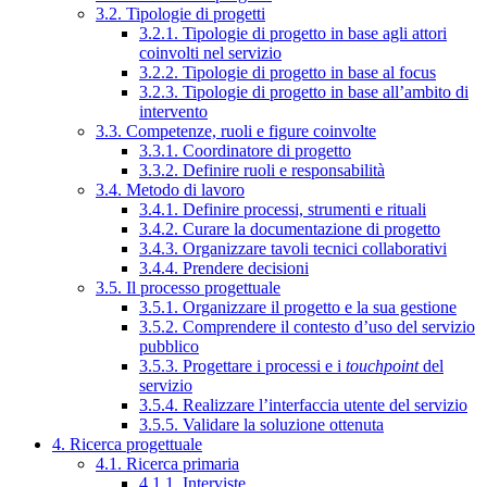
3.2. Tipologie di progetti
3.2.1. Tipologie di progetto in base agli attori
coinvolti nel servizio
3.2.2. Tipologie di progetto in base al focus
3.2.3. Tipologie di progetto in base all’ambito di
intervento
3.3. Competenze, ruoli e figure coinvolte
3.3.1. Coordinatore di progetto
3.3.2. Definire ruoli e responsabilità
3.4. Metodo di lavoro
3.4.1. Definire processi, strumenti e rituali
3.4.2. Curare la documentazione di progetto
3.4.3. Organizzare tavoli tecnici collaborativi
3.4.4. Prendere decisioni
3.5. Il processo progettuale
3.5.1. Organizzare il progetto e la sua gestione
3.5.2. Comprendere il contesto d’uso del servizio
pubblico
3.5.3. Progettare i processi e i
touchpoint
del
servizio
3.5.4. Realizzare l’interfaccia utente del servizio
3.5.5. Validare la soluzione ottenuta
4. Ricerca progettuale
4.1. Ricerca primaria
4.1.1. Interviste