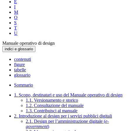
E
I
M
O
S
T
U
Manuale operativo di design
indici e glossario
contenuti
figure
tabelle
glossario
Sommario
1. Scopo, destinatari e uso del Manuale operativo di design
1.1. Versionamento e storico
1.2. Consultazione del manuale
1.3. Contribuisci al manuale
2. Introduzione al design per i servizi pubblici digitali
2.1. Design per l’amministrazione digitale (
e-
government
)