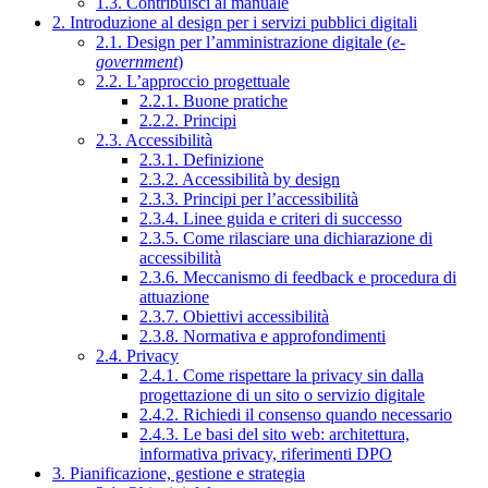
1.3. Contribuisci al manuale
2. Introduzione al design per i servizi pubblici digitali
2.1. Design per l’amministrazione digitale (
e-
government
)
2.2. L’approccio progettuale
2.2.1. Buone pratiche
2.2.2. Principi
2.3. Accessibilità
2.3.1. Definizione
2.3.2. Accessibilità by design
2.3.3. Principi per l’accessibilità
2.3.4. Linee guida e criteri di successo
2.3.5. Come rilasciare una dichiarazione di
accessibilità
2.3.6. Meccanismo di feedback e procedura di
attuazione
2.3.7. Obiettivi accessibilità
2.3.8. Normativa e approfondimenti
2.4. Privacy
2.4.1. Come rispettare la privacy sin dalla
progettazione di un sito o servizio digitale
2.4.2. Richiedi il consenso quando necessario
2.4.3. Le basi del sito web: architettura,
informativa privacy, riferimenti DPO
3. Pianificazione, gestione e strategia