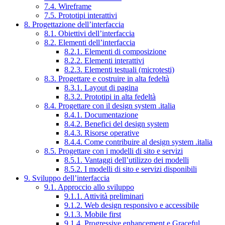
7.4. Wireframe
7.5. Prototipi interattivi
8. Progettazione dell’interfaccia
8.1. Obiettivi dell’interfaccia
8.2. Elementi dell’interfaccia
8.2.1. Elementi di composizione
8.2.2. Elementi interattivi
8.2.3. Elementi testuali (microtesti)
8.3. Progettare e costruire in alta fedeltà
8.3.1. Layout di pagina
8.3.2. Prototipi in alta fedeltà
8.4. Progettare con il design system .italia
8.4.1. Documentazione
8.4.2. Benefici del design system
8.4.3. Risorse operative
8.4.4. Come contribuire al design system .italia
8.5. Progettare con i modelli di sito e servizi
8.5.1. Vantaggi dell’utilizzo dei modelli
8.5.2. I modelli di sito e servizi disponibili
9. Sviluppo dell’interfaccia
9.1. Approccio allo sviluppo
9.1.1. Attività preliminari
9.1.2. Web design responsivo e accessibile
9.1.3. Mobile first
9.1.4. Progressive enhancement e Graceful