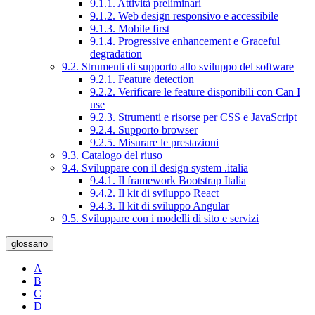
9.1.1. Attività preliminari
9.1.2. Web design responsivo e accessibile
9.1.3. Mobile first
9.1.4. Progressive enhancement e Graceful
degradation
9.2. Strumenti di supporto allo sviluppo del software
9.2.1. Feature detection
9.2.2. Verificare le feature disponibili con Can I
use
9.2.3. Strumenti e risorse per CSS e JavaScript
9.2.4. Supporto browser
9.2.5. Misurare le prestazioni
9.3. Catalogo del riuso
9.4. Sviluppare con il design system .italia
9.4.1. Il framework Bootstrap Italia
9.4.2. Il kit di sviluppo React
9.4.3. Il kit di sviluppo Angular
9.5. Sviluppare con i modelli di sito e servizi
glossario
A
B
C
D