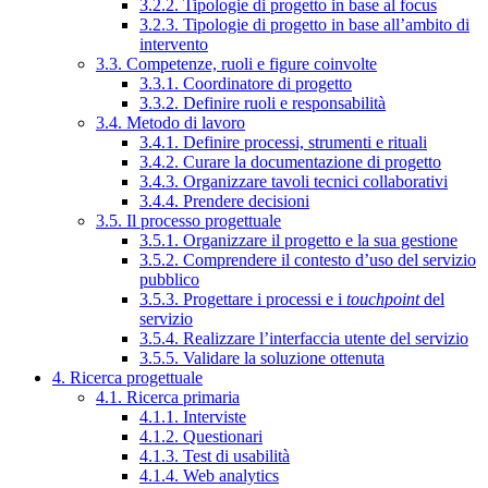
3.2.2. Tipologie di progetto in base al focus
3.2.3. Tipologie di progetto in base all’ambito di
intervento
3.3. Competenze, ruoli e figure coinvolte
3.3.1. Coordinatore di progetto
3.3.2. Definire ruoli e responsabilità
3.4. Metodo di lavoro
3.4.1. Definire processi, strumenti e rituali
3.4.2. Curare la documentazione di progetto
3.4.3. Organizzare tavoli tecnici collaborativi
3.4.4. Prendere decisioni
3.5. Il processo progettuale
3.5.1. Organizzare il progetto e la sua gestione
3.5.2. Comprendere il contesto d’uso del servizio
pubblico
3.5.3. Progettare i processi e i
touchpoint
del
servizio
3.5.4. Realizzare l’interfaccia utente del servizio
3.5.5. Validare la soluzione ottenuta
4. Ricerca progettuale
4.1. Ricerca primaria
4.1.1. Interviste
4.1.2. Questionari
4.1.3. Test di usabilità
4.1.4. Web analytics