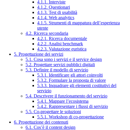
4.1.1. Interviste
4.1.2. Questionari
4.1.3. Test di usabilità
4.1.4. Web analytics
4.1.5. Strumenti di mappatura dell’esperienza
utente
4.2. Ricerca secondaria
4.2.1. Ricerca documentale
4.2.2. Analisi benchmark
4.2.3. Valutazione euristica
5. Progettazione dei servizi
5.1. Cosa sono i servizi e il service design
5.2. Progettare servizi pubblici digitali
5.3. Definire il modello di servizio
5.3.1. Identificare gli attori coinvolti
5.3.2. Formulare la proposta di valore
5.3.3. Inquadrare gli elementi costitutivi del
servizio
5.4. Descrivere il funzionamento del servizio
5.4.1. Mappare l’ecosistema
5.4.2. Rappresentare i flussi di servizio
5.5. Co-progettare le soluzioni
5.5.1. Workshop di co-progettazione
6. Progettazione dei contenuti
6.1. Cos’è il content design