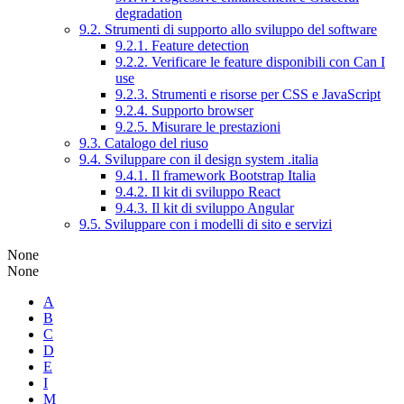
degradation
9.2. Strumenti di supporto allo sviluppo del software
9.2.1. Feature detection
9.2.2. Verificare le feature disponibili con Can I
use
9.2.3. Strumenti e risorse per CSS e JavaScript
9.2.4. Supporto browser
9.2.5. Misurare le prestazioni
9.3. Catalogo del riuso
9.4. Sviluppare con il design system .italia
9.4.1. Il framework Bootstrap Italia
9.4.2. Il kit di sviluppo React
9.4.3. Il kit di sviluppo Angular
9.5. Sviluppare con i modelli di sito e servizi
None
None
A
B
C
D
E
I
M