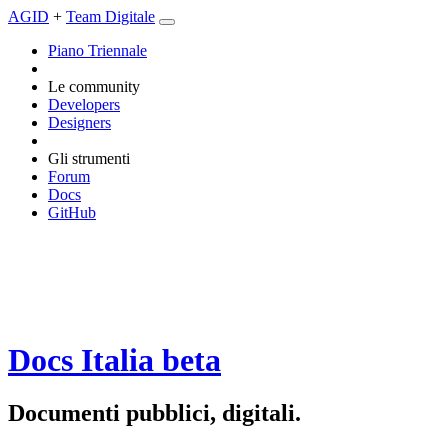
AGID
+
Team Digitale
Piano Triennale
Le community
Developers
Designers
Gli strumenti
Forum
Docs
GitHub
Docs Italia
beta
Documenti pubblici, digitali.