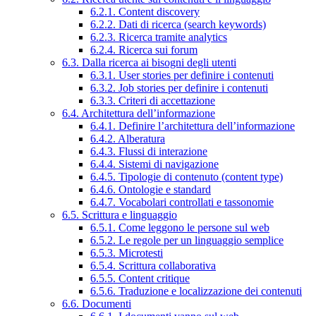
6.2.1. Content discovery
6.2.2. Dati di ricerca (search keywords)
6.2.3. Ricerca tramite analytics
6.2.4. Ricerca sui forum
6.3. Dalla ricerca ai bisogni degli utenti
6.3.1. User stories per definire i contenuti
6.3.2. Job stories per definire i contenuti
6.3.3. Criteri di accettazione
6.4. Architettura dell’informazione
6.4.1. Definire l’architettura dell’informazione
6.4.2. Alberatura
6.4.3. Flussi di interazione
6.4.4. Sistemi di navigazione
6.4.5. Tipologie di contenuto (content type)
6.4.6. Ontologie e standard
6.4.7. Vocabolari controllati e tassonomie
6.5. Scrittura e linguaggio
6.5.1. Come leggono le persone sul web
6.5.2. Le regole per un linguaggio semplice
6.5.3. Microtesti
6.5.4. Scrittura collaborativa
6.5.5. Content critique
6.5.6. Traduzione e localizzazione dei contenuti
6.6. Documenti