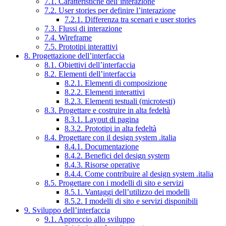
7.1. Caratteristiche dell’interazione
7.2. User stories per definire l’interazione
7.2.1. Differenza tra scenari e user stories
7.3. Flussi di interazione
7.4. Wireframe
7.5. Prototipi interattivi
8. Progettazione dell’interfaccia
8.1. Obiettivi dell’interfaccia
8.2. Elementi dell’interfaccia
8.2.1. Elementi di composizione
8.2.2. Elementi interattivi
8.2.3. Elementi testuali (microtesti)
8.3. Progettare e costruire in alta fedeltà
8.3.1. Layout di pagina
8.3.2. Prototipi in alta fedeltà
8.4. Progettare con il design system .italia
8.4.1. Documentazione
8.4.2. Benefici del design system
8.4.3. Risorse operative
8.4.4. Come contribuire al design system .italia
8.5. Progettare con i modelli di sito e servizi
8.5.1. Vantaggi dell’utilizzo dei modelli
8.5.2. I modelli di sito e servizi disponibili
9. Sviluppo dell’interfaccia
9.1. Approccio allo sviluppo