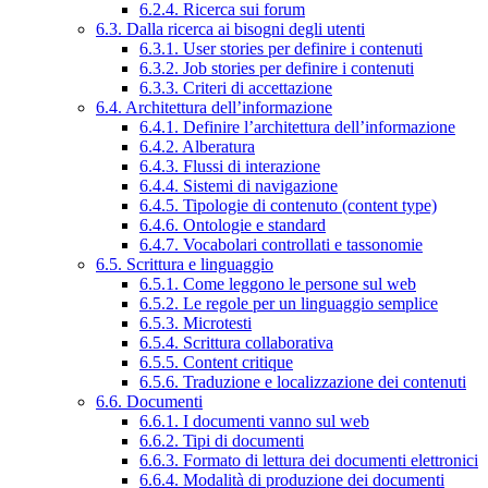
6.2.4. Ricerca sui forum
6.3. Dalla ricerca ai bisogni degli utenti
6.3.1. User stories per definire i contenuti
6.3.2. Job stories per definire i contenuti
6.3.3. Criteri di accettazione
6.4. Architettura dell’informazione
6.4.1. Definire l’architettura dell’informazione
6.4.2. Alberatura
6.4.3. Flussi di interazione
6.4.4. Sistemi di navigazione
6.4.5. Tipologie di contenuto (content type)
6.4.6. Ontologie e standard
6.4.7. Vocabolari controllati e tassonomie
6.5. Scrittura e linguaggio
6.5.1. Come leggono le persone sul web
6.5.2. Le regole per un linguaggio semplice
6.5.3. Microtesti
6.5.4. Scrittura collaborativa
6.5.5. Content critique
6.5.6. Traduzione e localizzazione dei contenuti
6.6. Documenti
6.6.1. I documenti vanno sul web
6.6.2. Tipi di documenti
6.6.3. Formato di lettura dei documenti elettronici
6.6.4. Modalità di produzione dei documenti