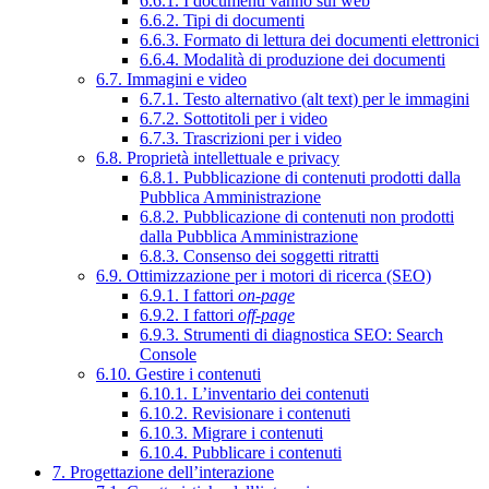
6.6.1. I documenti vanno sul web
6.6.2. Tipi di documenti
6.6.3. Formato di lettura dei documenti elettronici
6.6.4. Modalità di produzione dei documenti
6.7. Immagini e video
6.7.1. Testo alternativo (alt text) per le immagini
6.7.2. Sottotitoli per i video
6.7.3. Trascrizioni per i video
6.8. Proprietà intellettuale e privacy
6.8.1. Pubblicazione di contenuti prodotti dalla
Pubblica Amministrazione
6.8.2. Pubblicazione di contenuti non prodotti
dalla Pubblica Amministrazione
6.8.3. Consenso dei soggetti ritratti
6.9. Ottimizzazione per i motori di ricerca (SEO)
6.9.1. I fattori
on-page
6.9.2. I fattori
off-page
6.9.3. Strumenti di diagnostica SEO: Search
Console
6.10. Gestire i contenuti
6.10.1. L’inventario dei contenuti
6.10.2. Revisionare i contenuti
6.10.3. Migrare i contenuti
6.10.4. Pubblicare i contenuti
7. Progettazione dell’interazione