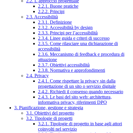
2.2. L’approccio progettuale
2.2.1. Buone pratiche
2.2.2. Principi
2.3. Accessibilità
2.3.1. Definizione
2.3.2. Accessibilità by design
2.3.3. Principi per l’accessibilità
2.3.4. Linee guida e criteri di successo
2.3.5. Come rilasciare una dichiarazione di
accessibilità
2.3.6. Meccanismo di feedback e procedura di
attuazione
2.3.7. Obiettivi accessibilità
2.3.8. Normativa e approfondimenti
2.4. Privacy
2.4.1. Come rispettare la privacy sin dalla
progettazione di un sito o servizio digitale
2.4.2. Richiedi il consenso quando necessario
2.4.3. Le basi del sito web: architettura,
informativa privacy, riferimenti DPO
3. Pianificazione, gestione e strategia
3.1. Obiettivi del progetto
3.2. Tipologie di progetti
3.2.1. Tipologie di progetto in base agli attori
coinvolti nel servizio