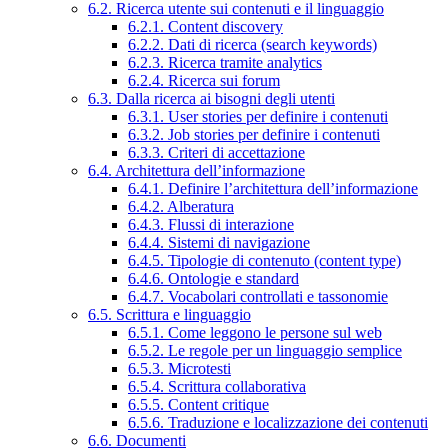
6.2. Ricerca utente sui contenuti e il linguaggio
6.2.1. Content discovery
6.2.2. Dati di ricerca (search keywords)
6.2.3. Ricerca tramite analytics
6.2.4. Ricerca sui forum
6.3. Dalla ricerca ai bisogni degli utenti
6.3.1. User stories per definire i contenuti
6.3.2. Job stories per definire i contenuti
6.3.3. Criteri di accettazione
6.4. Architettura dell’informazione
6.4.1. Definire l’architettura dell’informazione
6.4.2. Alberatura
6.4.3. Flussi di interazione
6.4.4. Sistemi di navigazione
6.4.5. Tipologie di contenuto (content type)
6.4.6. Ontologie e standard
6.4.7. Vocabolari controllati e tassonomie
6.5. Scrittura e linguaggio
6.5.1. Come leggono le persone sul web
6.5.2. Le regole per un linguaggio semplice
6.5.3. Microtesti
6.5.4. Scrittura collaborativa
6.5.5. Content critique
6.5.6. Traduzione e localizzazione dei contenuti
6.6. Documenti