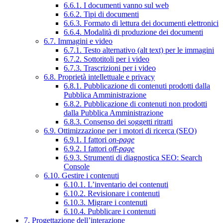
6.6.1. I documenti vanno sul web
6.6.2. Tipi di documenti
6.6.3. Formato di lettura dei documenti elettronici
6.6.4. Modalità di produzione dei documenti
6.7. Immagini e video
6.7.1. Testo alternativo (alt text) per le immagini
6.7.2. Sottotitoli per i video
6.7.3. Trascrizioni per i video
6.8. Proprietà intellettuale e privacy
6.8.1. Pubblicazione di contenuti prodotti dalla
Pubblica Amministrazione
6.8.2. Pubblicazione di contenuti non prodotti
dalla Pubblica Amministrazione
6.8.3. Consenso dei soggetti ritratti
6.9. Ottimizzazione per i motori di ricerca (SEO)
6.9.1. I fattori
on-page
6.9.2. I fattori
off-page
6.9.3. Strumenti di diagnostica SEO: Search
Console
6.10. Gestire i contenuti
6.10.1. L’inventario dei contenuti
6.10.2. Revisionare i contenuti
6.10.3. Migrare i contenuti
6.10.4. Pubblicare i contenuti
7. Progettazione dell’interazione