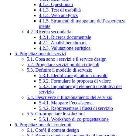
4.1.2. Questionari
4.1.3. Test di usabilità
4.1.4. Web analytics
4.1.5. Strumenti di mappatura dell’esperienza
utente
4.2. Ricerca secondaria
4.2.1. Ricerca documentale
4.2.2. Analisi benchmark
4.2.3. Valutazione euristica
5. Progettazione dei servizi
5.1. Cosa sono i servizi e il service design
5.2. Progettare servizi pubblici digitali
5.3. Definire il modello di servizio
5.3.1. Identificare gli attori coinvolti
5.3.2. Formulare la proposta di valore
5.3.3. Inquadrare gli elementi costitutivi del
servizio
5.4. Descrivere il funzionamento del servizio
5.4.1. Mappare l’ecosistema
5.4.2. Rappresentare i flussi di servizio
5.5. Co-progettare le soluzioni
5.5.1. Workshop di co-progettazione
6. Progettazione dei contenuti
6.1. Cos’è il content design
6.2. Ricerca utente sui contenuti e il linguaggio