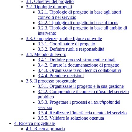
3.1. Obiettivi del progetto
3.2. Tipologie di progetti
3.2.1. Tipologie di progetto in base agli attori
coinvolti nel servizio
3.2.2. Tipologie di progetto in base al focus
3.2.3. Tipologie di progetto in base all’ambito di
intervento
3.3. Competenze, ruoli e figure coinvolte
3.3.1. Coordinatore di progetto
3.3.2. Definire ruoli e responsabilità
3.4. Metodo di lavoro
3.4.1. Definire processi, strumenti e rituali
3.4.2. Curare la documentazione di progetto
3.4.3. Organizzare tavoli tecnici collaborativi
3.4.4. Prendere decisioni
3.5. Il processo progettuale
3.5.1. Organizzare il progetto e la sua gestione
3.5.2. Comprendere il contesto d’uso del servizio
pubblico
3.5.3. Progettare i processi e i
touchpoint
del
servizio
3.5.4. Realizzare l’interfaccia utente del servizio
3.5.5. Validare la soluzione ottenuta
4. Ricerca progettuale
4.1. Ricerca primaria