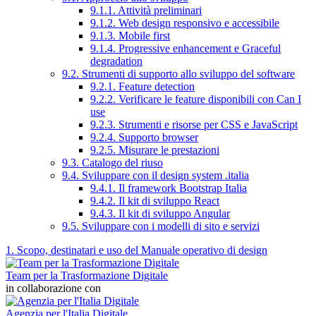
9.1.1. Attività preliminari
9.1.2. Web design responsivo e accessibile
9.1.3. Mobile first
9.1.4. Progressive enhancement e Graceful
degradation
9.2. Strumenti di supporto allo sviluppo del software
9.2.1. Feature detection
9.2.2. Verificare le feature disponibili con Can I
use
9.2.3. Strumenti e risorse per CSS e JavaScript
9.2.4. Supporto browser
9.2.5. Misurare le prestazioni
9.3. Catalogo del riuso
9.4. Sviluppare con il design system .italia
9.4.1. Il framework Bootstrap Italia
9.4.2. Il kit di sviluppo React
9.4.3. Il kit di sviluppo Angular
9.5. Sviluppare con i modelli di sito e servizi
1. Scopo, destinatari e uso del Manuale operativo di design
Team per la Trasformazione Digitale
in collaborazione con
Agenzia per l'Italia Digitale