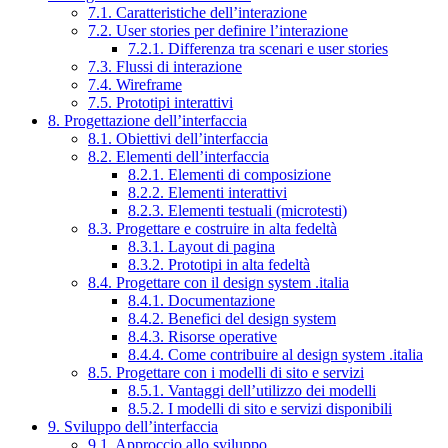
7.1. Caratteristiche dell’interazione
7.2. User stories per definire l’interazione
7.2.1. Differenza tra scenari e user stories
7.3. Flussi di interazione
7.4. Wireframe
7.5. Prototipi interattivi
8. Progettazione dell’interfaccia
8.1. Obiettivi dell’interfaccia
8.2. Elementi dell’interfaccia
8.2.1. Elementi di composizione
8.2.2. Elementi interattivi
8.2.3. Elementi testuali (microtesti)
8.3. Progettare e costruire in alta fedeltà
8.3.1. Layout di pagina
8.3.2. Prototipi in alta fedeltà
8.4. Progettare con il design system .italia
8.4.1. Documentazione
8.4.2. Benefici del design system
8.4.3. Risorse operative
8.4.4. Come contribuire al design system .italia
8.5. Progettare con i modelli di sito e servizi
8.5.1. Vantaggi dell’utilizzo dei modelli
8.5.2. I modelli di sito e servizi disponibili
9. Sviluppo dell’interfaccia
9.1. Approccio allo sviluppo