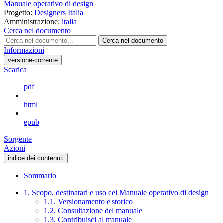
Manuale operativo di design
Progetto:
Designers Italia
Amministrazione:
italia
Cerca nel documento
Cerca nel documento
Informazioni
versione-corrente
Scarica
pdf
html
epub
Sorgente
Azioni
indice dei contenuti
Sommario
1. Scopo, destinatari e uso del Manuale operativo di design
1.1. Versionamento e storico
1.2. Consultazione del manuale
1.3. Contribuisci al manuale