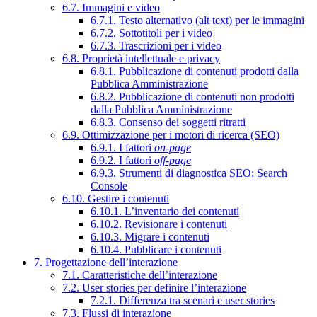
6.7. Immagini e video
6.7.1. Testo alternativo (alt text) per le immagini
6.7.2. Sottotitoli per i video
6.7.3. Trascrizioni per i video
6.8. Proprietà intellettuale e privacy
6.8.1. Pubblicazione di contenuti prodotti dalla
Pubblica Amministrazione
6.8.2. Pubblicazione di contenuti non prodotti
dalla Pubblica Amministrazione
6.8.3. Consenso dei soggetti ritratti
6.9. Ottimizzazione per i motori di ricerca (SEO)
6.9.1. I fattori
on-page
6.9.2. I fattori
off-page
6.9.3. Strumenti di diagnostica SEO: Search
Console
6.10. Gestire i contenuti
6.10.1. L’inventario dei contenuti
6.10.2. Revisionare i contenuti
6.10.3. Migrare i contenuti
6.10.4. Pubblicare i contenuti
7. Progettazione dell’interazione
7.1. Caratteristiche dell’interazione
7.2. User stories per definire l’interazione
7.2.1. Differenza tra scenari e user stories
7.3. Flussi di interazione