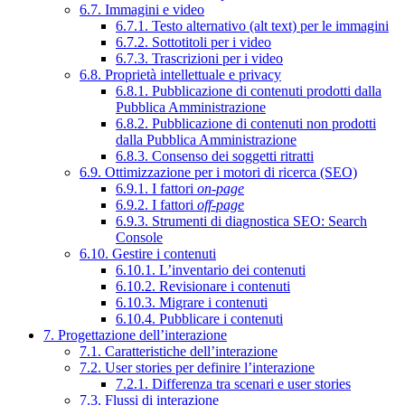
6.7. Immagini e video
6.7.1. Testo alternativo (alt text) per le immagini
6.7.2. Sottotitoli per i video
6.7.3. Trascrizioni per i video
6.8. Proprietà intellettuale e privacy
6.8.1. Pubblicazione di contenuti prodotti dalla
Pubblica Amministrazione
6.8.2. Pubblicazione di contenuti non prodotti
dalla Pubblica Amministrazione
6.8.3. Consenso dei soggetti ritratti
6.9. Ottimizzazione per i motori di ricerca (SEO)
6.9.1. I fattori
on-page
6.9.2. I fattori
off-page
6.9.3. Strumenti di diagnostica SEO: Search
Console
6.10. Gestire i contenuti
6.10.1. L’inventario dei contenuti
6.10.2. Revisionare i contenuti
6.10.3. Migrare i contenuti
6.10.4. Pubblicare i contenuti
7. Progettazione dell’interazione
7.1. Caratteristiche dell’interazione
7.2. User stories per definire l’interazione
7.2.1. Differenza tra scenari e user stories
7.3. Flussi di interazione