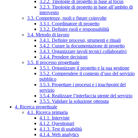
3.2.2. Tipologie di progetto in base al focus
3.2.3. Tipologie di progetto in base all’ambito di
intervento
3.3. Competenze, ruoli e figure coinvolte
3.3.1. Coordinatore di progetto
3.3.2. Definire ruoli e responsabilità
3.4. Metodo di lavoro
3.4.1. Definire processi, strumenti e rituali
3.4.2. Curare la documentazione di progetto
3.4.3. Organizzare tavoli tecnici collaborativi
3.4.4. Prendere decisioni
3.5. Il processo progettuale
3.5.1. Organizzare il progetto e la sua gestione
3.5.2. Comprendere il contesto d’uso del servizio
pubblico
3.5.3. Progettare i processi e i
touchpoint
del
servizio
3.5.4. Realizzare l’interfaccia utente del servizio
3.5.5. Validare la soluzione ottenuta
4. Ricerca progettuale
4.1. Ricerca primaria
4.1.1. Interviste
4.1.2. Questionari
4.1.3. Test di usabilità
4.1.4. Web analytics