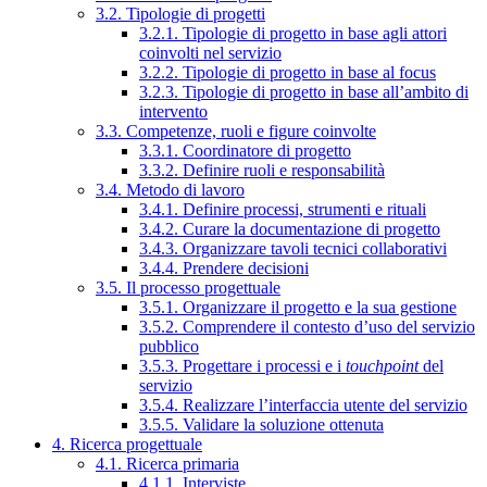
3.2. Tipologie di progetti
3.2.1. Tipologie di progetto in base agli attori
coinvolti nel servizio
3.2.2. Tipologie di progetto in base al focus
3.2.3. Tipologie di progetto in base all’ambito di
intervento
3.3. Competenze, ruoli e figure coinvolte
3.3.1. Coordinatore di progetto
3.3.2. Definire ruoli e responsabilità
3.4. Metodo di lavoro
3.4.1. Definire processi, strumenti e rituali
3.4.2. Curare la documentazione di progetto
3.4.3. Organizzare tavoli tecnici collaborativi
3.4.4. Prendere decisioni
3.5. Il processo progettuale
3.5.1. Organizzare il progetto e la sua gestione
3.5.2. Comprendere il contesto d’uso del servizio
pubblico
3.5.3. Progettare i processi e i
touchpoint
del
servizio
3.5.4. Realizzare l’interfaccia utente del servizio
3.5.5. Validare la soluzione ottenuta
4. Ricerca progettuale
4.1. Ricerca primaria
4.1.1. Interviste