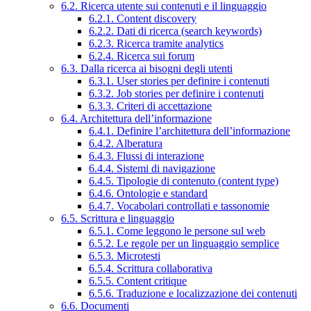
6.2. Ricerca utente sui contenuti e il linguaggio
6.2.1. Content discovery
6.2.2. Dati di ricerca (search keywords)
6.2.3. Ricerca tramite analytics
6.2.4. Ricerca sui forum
6.3. Dalla ricerca ai bisogni degli utenti
6.3.1. User stories per definire i contenuti
6.3.2. Job stories per definire i contenuti
6.3.3. Criteri di accettazione
6.4. Architettura dell’informazione
6.4.1. Definire l’architettura dell’informazione
6.4.2. Alberatura
6.4.3. Flussi di interazione
6.4.4. Sistemi di navigazione
6.4.5. Tipologie di contenuto (content type)
6.4.6. Ontologie e standard
6.4.7. Vocabolari controllati e tassonomie
6.5. Scrittura e linguaggio
6.5.1. Come leggono le persone sul web
6.5.2. Le regole per un linguaggio semplice
6.5.3. Microtesti
6.5.4. Scrittura collaborativa
6.5.5. Content critique
6.5.6. Traduzione e localizzazione dei contenuti
6.6. Documenti