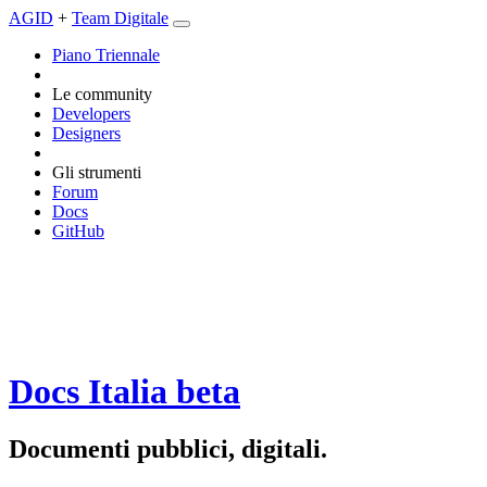
AGID
+
Team Digitale
Piano Triennale
Le community
Developers
Designers
Gli strumenti
Forum
Docs
GitHub
Docs Italia
beta
Documenti pubblici, digitali.