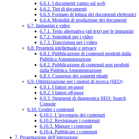
6.6.1. I documenti vanno sul web
6.6.2. Tipi di documenti
6.6.3. Formato di lettura dei documenti elettronici
6.6.4. Modalità di produzione dei documenti
6.7. Immagini e video
6.7.1. Testo alternativo (alt text) per le immagini
6.7.2. Sottotitoli per i video
6.7.3. Trascrizioni per i video
6.8. Proprietà intellettuale e privacy
6.8.1. Pubblicazione di contenuti prodotti dalla
Pubblica Amministrazione
6.8.2. Pubblicazione di contenuti non prodotti
dalla Pubblica Amministrazione
6.8.3. Consenso dei soggetti ritratti
6.9. Ottimizzazione per i motori di ricerca (SEO)
6.9.1. I fattori
on-page
6.9.2. I fattori
off-page
6.9.3. Strumenti di diagnostica SEO: Search
Console
6.10. Gestire i contenuti
6.10.1. L’inventario dei contenuti
6.10.2. Revisionare i contenuti
6.10.3. Migrare i contenuti
6.10.4. Pubblicare i contenuti
7. Progettazione dell’interazione