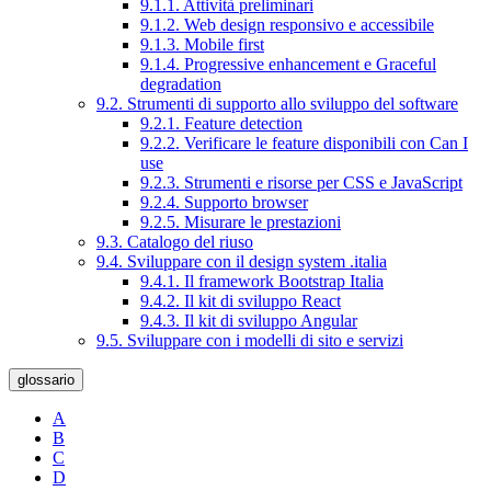
9.1.1. Attività preliminari
9.1.2. Web design responsivo e accessibile
9.1.3. Mobile first
9.1.4. Progressive enhancement e Graceful
degradation
9.2. Strumenti di supporto allo sviluppo del software
9.2.1. Feature detection
9.2.2. Verificare le feature disponibili con Can I
use
9.2.3. Strumenti e risorse per CSS e JavaScript
9.2.4. Supporto browser
9.2.5. Misurare le prestazioni
9.3. Catalogo del riuso
9.4. Sviluppare con il design system .italia
9.4.1. Il framework Bootstrap Italia
9.4.2. Il kit di sviluppo React
9.4.3. Il kit di sviluppo Angular
9.5. Sviluppare con i modelli di sito e servizi
glossario
A
B
C
D