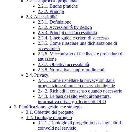
2.2. L’approccio progettuale
2.2.1. Buone pratiche
2.2.2. Principi
2.3. Accessibilità
2.3.1. Definizione
2.3.2. Accessibilità by design
2.3.3. Principi per l’accessibilità
2.3.4. Linee guida e criteri di successo
2.3.5. Come rilasciare una dichiarazione di
accessibilità
2.3.6. Meccanismo di feedback e procedura di
attuazione
2.3.7. Obiettivi accessibilità
2.3.8. Normativa e approfondimenti
2.4. Privacy
2.4.1. Come rispettare la privacy sin dalla
progettazione di un sito o servizio digitale
2.4.2. Richiedi il consenso quando necessario
2.4.3. Le basi del sito web: architettura,
informativa privacy, riferimenti DPO
3. Pianificazione, gestione e strategia
3.1. Obiettivi del progetto
3.2. Tipologie di progetti
3.2.1. Tipologie di progetto in base agli attori
coinvolti nel servizio