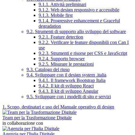
9.1.1. Attività preliminari
9.1.2. Web design responsivo e accessibile
9.1.3. Mobile first
9.1.4. Progressive enhancement e Graceful
degradation
9.2. Strumenti di supporto allo sviluppo del software
9.2.1. Feature detection
9.2.2. Verificare le feature disponibili con Can I
use
9.2.3. Strumenti e risorse per CSS e JavaScript
9.2.4. Supporto browser
9.2.5. Misurare le prestazioni
9.3. Catalogo del riuso
9.4. Sviluppare con il design system .italia
9.4.1. Il framework Bootstrap Italia
9.4.2. Il kit di sviluppo React
9.4.3. Il kit di sviluppo Angular
9.5. Sviluppare con i modelli di sito e servizi
1. Scopo, destinatari e uso del Manuale operativo di design
Team per la Trasformazione Digitale
in collaborazione con
Agenzia per l'Italia Digitale