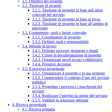
3.1. Obiettivi del progetto
3.2. Tipologie di progetti
3.2.1. Tipologie di progetto in base agli attori
coinvolti nel servizio
3.2.2. Tipologie di progetto in base al focus
3.2.3. Tipologie di progetto in base all’ambito di
intervento
3.3. Competenze, ruoli e figure coinvolte
3.3.1. Coordinatore di progetto
3.3.2. Definire ruoli e responsabilità
3.4. Metodo di lavoro
3.4.1. Definire processi, strumenti e rituali
3.4.2. Curare la documentazione di progetto
3.4.3. Organizzare tavoli tecnici collaborativi
3.4.4. Prendere decisioni
3.5. Il processo progettuale
3.5.1. Organizzare il progetto e la sua gestione
3.5.2. Comprendere il contesto d’uso del servizio
pubblico
3.5.3. Progettare i processi e i
touchpoint
del
servizio
3.5.4. Realizzare l’interfaccia utente del servizio
3.5.5. Validare la soluzione ottenuta
4. Ricerca progettuale
4.1. Ricerca primaria