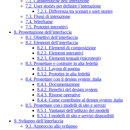
7.1. Caratteristiche dell’interazione
7.2. User stories per definire l’interazione
7.2.1. Differenza tra scenari e user stories
7.3. Flussi di interazione
7.4. Wireframe
7.5. Prototipi interattivi
8. Progettazione dell’interfaccia
8.1. Obiettivi dell’interfaccia
8.2. Elementi dell’interfaccia
8.2.1. Elementi di composizione
8.2.2. Elementi interattivi
8.2.3. Elementi testuali (microtesti)
8.3. Progettare e costruire in alta fedeltà
8.3.1. Layout di pagina
8.3.2. Prototipi in alta fedeltà
8.4. Progettare con il design system .italia
8.4.1. Documentazione
8.4.2. Benefici del design system
8.4.3. Risorse operative
8.4.4. Come contribuire al design system .italia
8.5. Progettare con i modelli di sito e servizi
8.5.1. Vantaggi dell’utilizzo dei modelli
8.5.2. I modelli di sito e servizi disponibili
9. Sviluppo dell’interfaccia
9.1. Approccio allo sviluppo