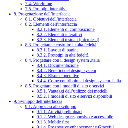
7.4. Wireframe
7.5. Prototipi interattivi
8. Progettazione dell’interfaccia
8.1. Obiettivi dell’interfaccia
8.2. Elementi dell’interfaccia
8.2.1. Elementi di composizione
8.2.2. Elementi interattivi
8.2.3. Elementi testuali (microtesti)
8.3. Progettare e costruire in alta fedeltà
8.3.1. Layout di pagina
8.3.2. Prototipi in alta fedeltà
8.4. Progettare con il design system .italia
8.4.1. Documentazione
8.4.2. Benefici del design system
8.4.3. Risorse operative
8.4.4. Come contribuire al design system .italia
8.5. Progettare con i modelli di sito e servizi
8.5.1. Vantaggi dell’utilizzo dei modelli
8.5.2. I modelli di sito e servizi disponibili
9. Sviluppo dell’interfaccia
9.1. Approccio allo sviluppo
9.1.1. Attività preliminari
9.1.2. Web design responsivo e accessibile
9.1.3. Mobile first
9.1.4. Progressive enhancement e Graceful