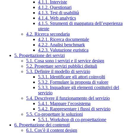
4.1.1. Interviste
4.1.2. Questionari
4.1.3. Test di usabilità
4.1.4. Web analytics
4.1.5. Strumenti di mappatura dell’esperienza
utente
4.2. Ricerca secondaria
4.2.1. Ricerca documentale
4.2.2. Analisi benchmark
4.2.3. Valutazione euristica
5. Progettazione dei servizi
5.1. Cosa sono i servizi e il service design
5.2. Progettare servizi pubblici digitali
5.3. Definire il modello di servizio
5.3.1. Identificare gli attori coinvolti
5.3.2. Formulare la proposta di valore
5.3.3. Inquadrare gli elementi costitutivi del
servizio
5.4. Descrivere il funzionamento del servizio
5.4.1. Mappare l’ecosistema
5.4.2. Rappresentare i flussi di servizio
5.5. Co-progettare le soluzioni
5.5.1. Workshop di co-progettazione
6. Progettazione dei contenuti
6.1. Cos’è il content design