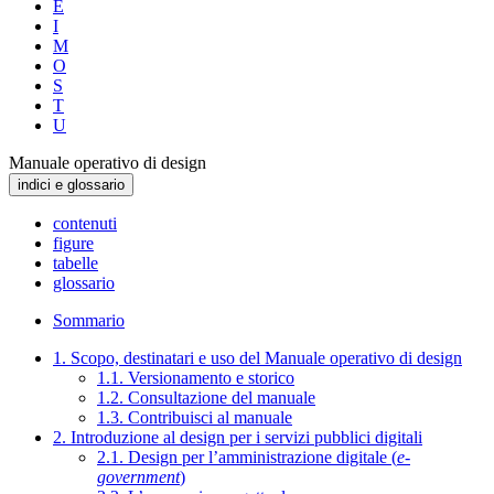
E
I
M
O
S
T
U
Manuale operativo di design
indici e glossario
contenuti
figure
tabelle
glossario
Sommario
1. Scopo, destinatari e uso del Manuale operativo di design
1.1. Versionamento e storico
1.2. Consultazione del manuale
1.3. Contribuisci al manuale
2. Introduzione al design per i servizi pubblici digitali
2.1. Design per l’amministrazione digitale (
e-
government
)