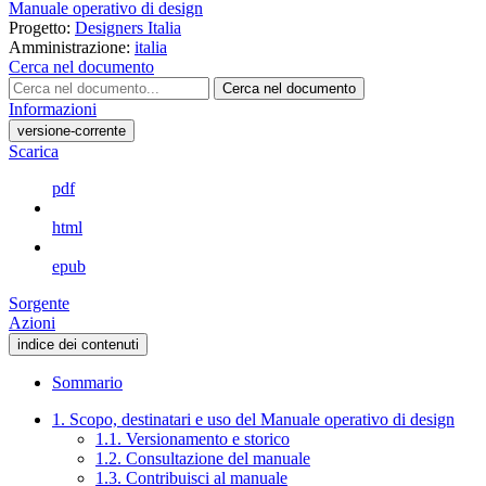
Manuale operativo di design
Progetto:
Designers Italia
Amministrazione:
italia
Cerca nel documento
Cerca nel documento
Informazioni
versione-corrente
Scarica
pdf
html
epub
Sorgente
Azioni
indice dei contenuti
Sommario
1. Scopo, destinatari e uso del Manuale operativo di design
1.1. Versionamento e storico
1.2. Consultazione del manuale
1.3. Contribuisci al manuale