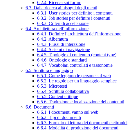
6.2.4. Ricerca sui forum
6.3. Dalla ricerca ai bisogni degli utenti
6.3.1. User stories per definire i contenuti
6.3.2. Job stories per definire i contenuti
6.3.3. Criteri di accettazione
6.4. Architettura dell’informazione
6.4.1. Definire l’architettura dell’informazione
6.4.2. Alberatura
6.4.3. Flussi di interazione
6.4.4. Sistemi di navigazione
6.4.5. Tipologie di contenuto (content type)
6.4.6. Ontologie e standard
6.4.7. Vocabolari controllati e tassonomie
6.5. Scrittura e linguaggio
6.5.1. Come leggono le persone sul web
6.5.2. Le regole per un linguaggio semplice
6.5.3. Microtesti
6.5.4. Scrittura collaborativa
6.5.5. Content critique
6.5.6. Traduzione e localizzazione dei contenuti
6.6. Documenti
6.6.1. I documenti vanno sul web
6.6.2. Tipi di documenti
6.6.3. Formato di lettura dei documenti elettronici
6.6.4. Modalità di produzione dei documenti