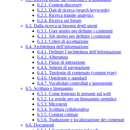
6.2.1. Content discovery
6.2.2. Dati di ricerca (search keywords)
6.2.3. Ricerca tramite analytics
6.2.4. Ricerca sui forum
6.3. Dalla ricerca ai bisogni degli utenti
6.3.1. User stories per definire i contenuti
6.3.2. Job stories per definire i contenuti
6.3.3. Criteri di accettazione
6.4. Architettura dell’informazione
6.4.1. Definire l’architettura dell’informazione
6.4.2. Alberatura
6.4.3. Flussi di interazione
6.4.4. Sistemi di navigazione
6.4.5. Tipologie di contenuto (content type)
6.4.6. Ontologie e standard
6.4.7. Vocabolari controllati e tassonomie
6.5. Scrittura e linguaggio
6.5.1. Come leggono le persone sul web
6.5.2. Le regole per un linguaggio semplice
6.5.3. Microtesti
6.5.4. Scrittura collaborativa
6.5.5. Content critique
6.5.6. Traduzione e localizzazione dei contenuti
6.6. Documenti