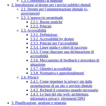
1.3. Contribuisci al manuale
2. Introduzione al design per i servizi pubblici digitali
2.1. Design per l’amministrazione digitale (
e-
government
)
2.2. L’approccio progettuale
2.2.1. Buone pratiche
2.2.2. Principi
2.3. Accessibilità
2.3.1. Definizione
2.3.2. Accessibilità by design
2.3.3. Principi per l’accessibilità
2.3.4. Linee guida e criteri di successo
2.3.5. Come rilasciare una dichiarazione di
accessibilità
2.3.6. Meccanismo di feedback e procedura di
attuazione
2.3.7. Obiettivi accessibilità
2.3.8. Normativa e approfondimenti
2.4. Privacy
2.4.1. Come rispettare la privacy sin dalla
progettazione di un sito o servizio digitale
2.4.2. Richiedi il consenso quando necessario
2.4.3. Le basi del sito web: architettura,
informativa privacy, riferimenti DPO
3. Pianificazione, gestione e strategia