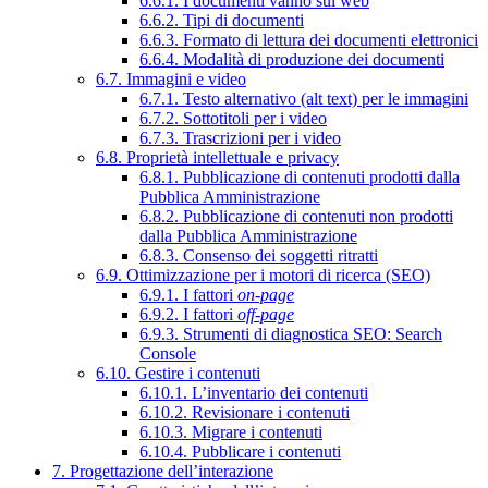
6.6.1. I documenti vanno sul web
6.6.2. Tipi di documenti
6.6.3. Formato di lettura dei documenti elettronici
6.6.4. Modalità di produzione dei documenti
6.7. Immagini e video
6.7.1. Testo alternativo (alt text) per le immagini
6.7.2. Sottotitoli per i video
6.7.3. Trascrizioni per i video
6.8. Proprietà intellettuale e privacy
6.8.1. Pubblicazione di contenuti prodotti dalla
Pubblica Amministrazione
6.8.2. Pubblicazione di contenuti non prodotti
dalla Pubblica Amministrazione
6.8.3. Consenso dei soggetti ritratti
6.9. Ottimizzazione per i motori di ricerca (SEO)
6.9.1. I fattori
on-page
6.9.2. I fattori
off-page
6.9.3. Strumenti di diagnostica SEO: Search
Console
6.10. Gestire i contenuti
6.10.1. L’inventario dei contenuti
6.10.2. Revisionare i contenuti
6.10.3. Migrare i contenuti
6.10.4. Pubblicare i contenuti
7. Progettazione dell’interazione