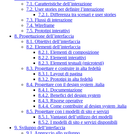
7.1. Caratteristiche dell’interazione
7.2. User stories per definire l’interazione
7.2.1. Differenza tra scenari e user stories
7.3. Flussi di interazione
7.4. Wireframe
7.5. Prototipi interattivi
8. Progettazione dell’interfaccia
8.1. Obiettivi dell’interfaccia
8.2. Elementi dell’interfaccia
8.2.1. Elementi di composizione
8.2.2. Elementi interattivi
8.2.3. Elementi testuali (microtesti)
8.3. Progettare e costruire in alta fedeltà
8.3.1. Layout di pagina
8.3.2. Prototipi in alta fedeltà
8.4. Progettare con il design system .italia
8.4.1. Documentazione
8.4.2. Benefici del design system
8.4.3. Risorse operative
8.4.4. Come contribuire al design system .italia
8.5. Progettare con i modelli di sito e servizi
8.5.1. Vantaggi dell’utilizzo dei modelli
8.5.2. I modelli di sito e servizi disponibili
9. Sviluppo dell’interfaccia
9.1. Approccio allo sviluppo