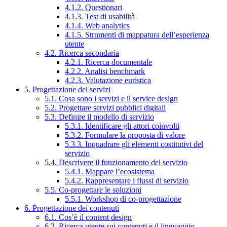
4.1.2. Questionari
4.1.3. Test di usabilità
4.1.4. Web analytics
4.1.5. Strumenti di mappatura dell’esperienza
utente
4.2. Ricerca secondaria
4.2.1. Ricerca documentale
4.2.2. Analisi benchmark
4.2.3. Valutazione euristica
5. Progettazione dei servizi
5.1. Cosa sono i servizi e il service design
5.2. Progettare servizi pubblici digitali
5.3. Definire il modello di servizio
5.3.1. Identificare gli attori coinvolti
5.3.2. Formulare la proposta di valore
5.3.3. Inquadrare gli elementi costitutivi del
servizio
5.4. Descrivere il funzionamento del servizio
5.4.1. Mappare l’ecosistema
5.4.2. Rappresentare i flussi di servizio
5.5. Co-progettare le soluzioni
5.5.1. Workshop di co-progettazione
6. Progettazione dei contenuti
6.1. Cos’è il content design
6.2. Ricerca utente sui contenuti e il linguaggio