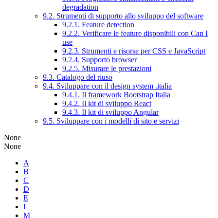
degradation
9.2. Strumenti di supporto allo sviluppo del software
9.2.1. Feature detection
9.2.2. Verificare le feature disponibili con Can I
use
9.2.3. Strumenti e risorse per CSS e JavaScript
9.2.4. Supporto browser
9.2.5. Misurare le prestazioni
9.3. Catalogo del riuso
9.4. Sviluppare con il design system .italia
9.4.1. Il framework Bootstrap Italia
9.4.2. Il kit di sviluppo React
9.4.3. Il kit di sviluppo Angular
9.5. Sviluppare con i modelli di sito e servizi
None
None
A
B
C
D
E
I
M