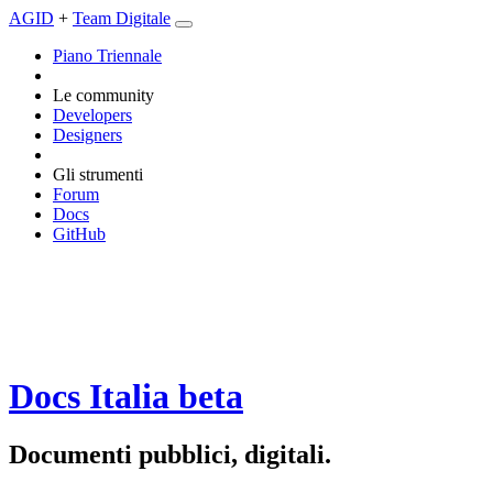
AGID
+
Team Digitale
Piano Triennale
Le community
Developers
Designers
Gli strumenti
Forum
Docs
GitHub
Docs Italia
beta
Documenti pubblici, digitali.