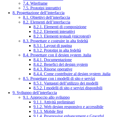
7.4. Wireframe
7.5. Prototipi interattivi
8. Progettazione dell’interfaccia
8.1. Obiettivi dell’interfaccia
8.2. Elementi dell’interfaccia
8.2.1. Elementi di composizione
8.2.2. Elementi interattivi
8.2.3. Elementi testuali (microtesti)
8.3. Progettare e costruire in alta fedeltà
8.3.1. Layout di pagina
8.3.2. Prototipi in alta fedeltà
8.4. Progettare con il design system .italia
8.4.1. Documentazione
8.4.2. Benefici del design system
8.4.3. Risorse operative
8.4.4. Come contribuire al design system .italia
8.5. Progettare con i modelli di sito e servizi
8.5.1. Vantaggi dell’utilizzo dei modelli
8.5.2. I modelli di sito e servizi disponibili
9. Sviluppo dell’interfaccia
9.1. Approccio allo sviluppo
9.1.1. Attività preliminari
9.1.2. Web design responsivo e accessibile
9.1.3. Mobile first
9.1.4. Progressive enhancement e Graceful