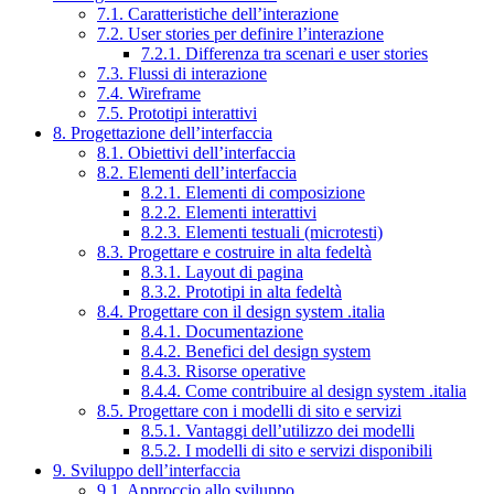
7.1. Caratteristiche dell’interazione
7.2. User stories per definire l’interazione
7.2.1. Differenza tra scenari e user stories
7.3. Flussi di interazione
7.4. Wireframe
7.5. Prototipi interattivi
8. Progettazione dell’interfaccia
8.1. Obiettivi dell’interfaccia
8.2. Elementi dell’interfaccia
8.2.1. Elementi di composizione
8.2.2. Elementi interattivi
8.2.3. Elementi testuali (microtesti)
8.3. Progettare e costruire in alta fedeltà
8.3.1. Layout di pagina
8.3.2. Prototipi in alta fedeltà
8.4. Progettare con il design system .italia
8.4.1. Documentazione
8.4.2. Benefici del design system
8.4.3. Risorse operative
8.4.4. Come contribuire al design system .italia
8.5. Progettare con i modelli di sito e servizi
8.5.1. Vantaggi dell’utilizzo dei modelli
8.5.2. I modelli di sito e servizi disponibili
9. Sviluppo dell’interfaccia
9.1. Approccio allo sviluppo