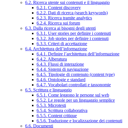
6.2. Ricerca utente sui contenuti e il linguaggio
6.2.1. Content discovery
6.2.2. Dati di ricerca (search keywords)
6.2.3. Ricerca tramite analytics
6.2.4. Ricerca sui forum
6.3. Dalla ricerca ai bisogni degli utenti
6.3.1. User stories per definire i contenuti
6.3.2. Job stories per definire i contenuti
6.3.3. Criteri di accettazione
6.4. Architettura dell’informazione
6.4.1. Definire l’architettura dell’informazione
6.4.2. Alberatura
6.4.3. Flussi di interazione
6.4.4. Sistemi di navigazione
6.4.5. Tipologie di contenuto (content type)
6.4.6. Ontologie e standard
6.4.7. Vocabolari controllati e tassonomie
6.5. Scrittura e linguaggio
6.5.1. Come leggono le persone sul web
6.5.2. Le regole per un linguaggio semplice
6.5.3. Microtesti
6.5.4. Scrittura collaborativa
6.5.5. Content critique
6.5.6. Traduzione e localizzazione dei contenuti
6.6. Documenti