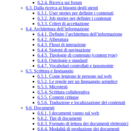
6.2.4. Ricerca sui forum
6.3. Dalla ricerca ai bisogni degli utenti
6.3.1. User stories per definire i contenuti
6.3.2. Job stories per definire i contenuti
6.3.3. Criteri di accettazione
6.4. Architettura dell’informazione
6.4.1. Definire l’architettura dell’informazione
6.4.2. Alberatura
6.4.3. Flussi di interazione
6.4.4. Sistemi di navigazione
6.4.5. Tipologie di contenuto (content type)
6.4.6. Ontologie e standard
6.4.7. Vocabolari controllati e tassonomie
6.5. Scrittura e linguaggio
6.5.1. Come leggono le persone sul web
6.5.2. Le regole per un linguaggio semplice
6.5.3. Microtesti
6.5.4. Scrittura collaborativa
6.5.5. Content critique
6.5.6. Traduzione e localizzazione dei contenuti
6.6. Documenti
6.6.1. I documenti vanno sul web
6.6.2. Tipi di documenti
6.6.3. Formato di lettura dei documenti elettronici
6.6.4. Modalità di produzione dei documenti