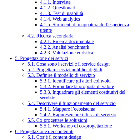
4.1.1. Interviste
4.1.2. Questionari
4.1.3. Test di usabilità
4.1.4. Web analytics
4.1.5. Strumenti di mappatura dell’esperienza
utente
4.2. Ricerca secondaria
4.2.1. Ricerca documentale
4.2.2. Analisi benchmark
4.2.3. Valutazione euristica
5. Progettazione dei servizi
5.1. Cosa sono i servizi e il service design
5.2. Progettare servizi pubblici digitali
5.3. Definire il modello di servizio
5.3.1. Identificare gli attori coinvolti
5.3.2. Formulare la proposta di valore
5.3.3. Inquadrare gli elementi costitutivi del
servizio
5.4. Descrivere il funzionamento del servizio
5.4.1. Mappare l’ecosistema
5.4.2. Rappresentare i flussi di servizio
5.5. Co-progettare le soluzioni
5.5.1. Workshop di co-progettazione
6. Progettazione dei contenuti
6.1. Cos’è il content design