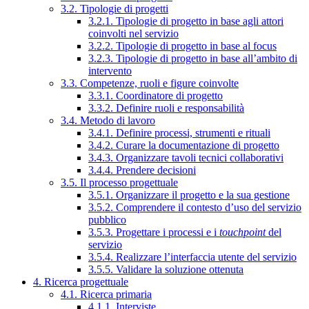
3.2. Tipologie di progetti
3.2.1. Tipologie di progetto in base agli attori
coinvolti nel servizio
3.2.2. Tipologie di progetto in base al focus
3.2.3. Tipologie di progetto in base all’ambito di
intervento
3.3. Competenze, ruoli e figure coinvolte
3.3.1. Coordinatore di progetto
3.3.2. Definire ruoli e responsabilità
3.4. Metodo di lavoro
3.4.1. Definire processi, strumenti e rituali
3.4.2. Curare la documentazione di progetto
3.4.3. Organizzare tavoli tecnici collaborativi
3.4.4. Prendere decisioni
3.5. Il processo progettuale
3.5.1. Organizzare il progetto e la sua gestione
3.5.2. Comprendere il contesto d’uso del servizio
pubblico
3.5.3. Progettare i processi e i
touchpoint
del
servizio
3.5.4. Realizzare l’interfaccia utente del servizio
3.5.5. Validare la soluzione ottenuta
4. Ricerca progettuale
4.1. Ricerca primaria
4.1.1. Interviste