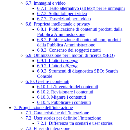
6.7. Immagini e video
6.7.1. Testo alternativo (alt text) per le immagini
6.7.2. Sottotitoli per i video
6.7.3. Trascrizioni per i video
6.8. Proprietà intellettuale e privacy
6.8.1. Pubblicazione di contenuti prodotti dalla
Pubblica Amministrazione
6.8.2. Pubblicazione di contenuti non prodotti
dalla Pubblica Amministrazione
6.8.3. Consenso dei soggetti ritratti
6.9. Ottimizzazione per i motori di ricerca (SEO)
6.9.1. I fattori
on-page
6.9.2. I fattori
off-page
6.9.3. Strumenti di diagnostica SEO: Search
Console
6.10. Gestire i contenuti
6.10.1. L’inventario dei contenuti
6.10.2. Revisionare i contenuti
6.10.3. Migrare i contenuti
6.10.4. Pubblicare i contenuti
7. Progettazione dell’interazione
7.1. Caratteristiche dell’interazione
7.2. User stories per definire l’interazione
7.2.1. Differenza tra scenari e user stories
7.3. Flussi di interazione