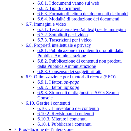
6.6.1. I documenti vanno sul web
6.6.2. Tipi di documenti
6.6.3. Formato di lettura dei documenti elettronici
6.6.4. Modalità di produzione dei documenti
6.7. Immagini e video
6.7.1. Testo alternativo (alt text) per le immagini
6.7.2. Sottotitoli per i video
6.7.3. Trascrizioni per i video
6.8. Proprietà intellettuale e privacy
6.8.1. Pubblicazione di contenuti prodotti dalla
Pubblica Amministrazione
6.8.2. Pubblicazione di contenuti non prodotti
dalla Pubblica Amministrazione
6.8.3. Consenso dei soggetti ritratti
6.9. Ottimizzazione per i motori di ricerca (SEO)
6.9.1. I fattori
on-page
6.9.2. I fattori
off-page
6.9.3. Strumenti di diagnostica SEO: Search
Console
6.10. Gestire i contenuti
6.10.1. L’inventario dei contenuti
6.10.2. Revisionare i contenuti
6.10.3. Migrare i contenuti
6.10.4. Pubblicare i contenuti
7. Progettazione dell’interazione