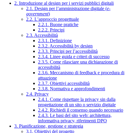
2. Introduzione al design per i servizi pubblici digitali
2.1. Design per l’amministrazione digitale (
e-
government
)
2.2. L’approccio progettuale
2.2.1. Buone pratiche
2.2.2. Principi
2.3. Accessibilità
2.3.1. Definizione
2.3.2. Accessibilità by design
2.3.3. Principi per l’accessibilità
2.3.4. Linee guida e criteri di successo
2.3.5. Come rilasciare una dichiarazione di
accessibilità
2.3.6. Meccanismo di feedback e procedura di
attuazione
2.3.7. Obiettivi accessibilità
2.3.8. Normativa e approfondimenti
2.4. Privacy
2.4.1. Come rispettare la privacy sin dalla
progettazione di un sito o servizio digitale
2.4.2. Richiedi il consenso quando necessario
2.4.3. Le basi del sito web: architettura,
informativa privacy, riferimenti DPO
3. Pianificazione, gestione e strategia
3.1. Obiettivi del progetto