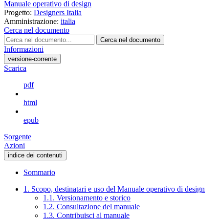
Manuale operativo di design
Progetto:
Designers Italia
Amministrazione:
italia
Cerca nel documento
Cerca nel documento
Informazioni
versione-corrente
Scarica
pdf
html
epub
Sorgente
Azioni
indice dei contenuti
Sommario
1. Scopo, destinatari e uso del Manuale operativo di design
1.1. Versionamento e storico
1.2. Consultazione del manuale
1.3. Contribuisci al manuale