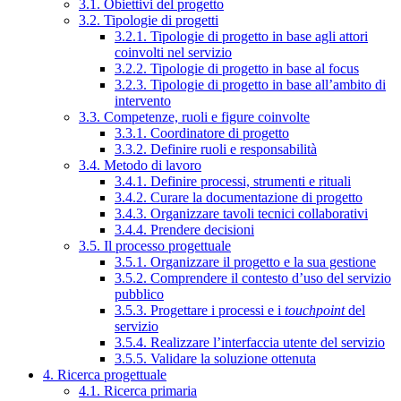
3.1. Obiettivi del progetto
3.2. Tipologie di progetti
3.2.1. Tipologie di progetto in base agli attori
coinvolti nel servizio
3.2.2. Tipologie di progetto in base al focus
3.2.3. Tipologie di progetto in base all’ambito di
intervento
3.3. Competenze, ruoli e figure coinvolte
3.3.1. Coordinatore di progetto
3.3.2. Definire ruoli e responsabilità
3.4. Metodo di lavoro
3.4.1. Definire processi, strumenti e rituali
3.4.2. Curare la documentazione di progetto
3.4.3. Organizzare tavoli tecnici collaborativi
3.4.4. Prendere decisioni
3.5. Il processo progettuale
3.5.1. Organizzare il progetto e la sua gestione
3.5.2. Comprendere il contesto d’uso del servizio
pubblico
3.5.3. Progettare i processi e i
touchpoint
del
servizio
3.5.4. Realizzare l’interfaccia utente del servizio
3.5.5. Validare la soluzione ottenuta
4. Ricerca progettuale
4.1. Ricerca primaria