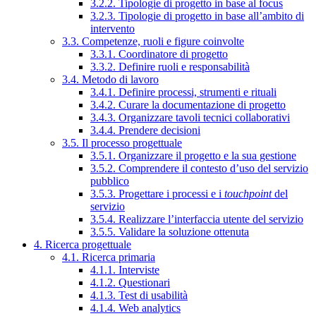
3.2.2. Tipologie di progetto in base al focus
3.2.3. Tipologie di progetto in base all’ambito di
intervento
3.3. Competenze, ruoli e figure coinvolte
3.3.1. Coordinatore di progetto
3.3.2. Definire ruoli e responsabilità
3.4. Metodo di lavoro
3.4.1. Definire processi, strumenti e rituali
3.4.2. Curare la documentazione di progetto
3.4.3. Organizzare tavoli tecnici collaborativi
3.4.4. Prendere decisioni
3.5. Il processo progettuale
3.5.1. Organizzare il progetto e la sua gestione
3.5.2. Comprendere il contesto d’uso del servizio
pubblico
3.5.3. Progettare i processi e i
touchpoint
del
servizio
3.5.4. Realizzare l’interfaccia utente del servizio
3.5.5. Validare la soluzione ottenuta
4. Ricerca progettuale
4.1. Ricerca primaria
4.1.1. Interviste
4.1.2. Questionari
4.1.3. Test di usabilità
4.1.4. Web analytics