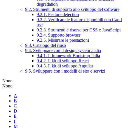
degradation
9.2. Strumenti di supporto allo sviluppo del software
9.2.1. Feature detection
9.2.2. Verificare le feature disponibili con Can I
use
9.2.3. Strumenti e risorse per CSS e JavaScript
9.2.4. Supporto browser
9.2.5. Misurare le prestazioni
9.3. Catalogo del riuso
9.4. Sviluppare con il design system .italia
9.4.1. Il framework Bootstrap Italia
9.4.2. Il kit di sviluppo React
9.4.3. Il kit di sviluppo Angular
9.5. Sviluppare con i modelli di sito e servizi
None
None
A
B
C
D
E
I
M