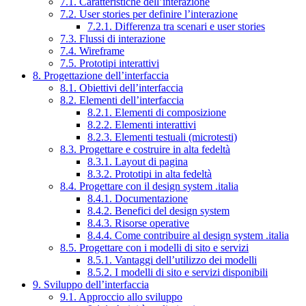
7.1. Caratteristiche dell’interazione
7.2. User stories per definire l’interazione
7.2.1. Differenza tra scenari e user stories
7.3. Flussi di interazione
7.4. Wireframe
7.5. Prototipi interattivi
8. Progettazione dell’interfaccia
8.1. Obiettivi dell’interfaccia
8.2. Elementi dell’interfaccia
8.2.1. Elementi di composizione
8.2.2. Elementi interattivi
8.2.3. Elementi testuali (microtesti)
8.3. Progettare e costruire in alta fedeltà
8.3.1. Layout di pagina
8.3.2. Prototipi in alta fedeltà
8.4. Progettare con il design system .italia
8.4.1. Documentazione
8.4.2. Benefici del design system
8.4.3. Risorse operative
8.4.4. Come contribuire al design system .italia
8.5. Progettare con i modelli di sito e servizi
8.5.1. Vantaggi dell’utilizzo dei modelli
8.5.2. I modelli di sito e servizi disponibili
9. Sviluppo dell’interfaccia
9.1. Approccio allo sviluppo