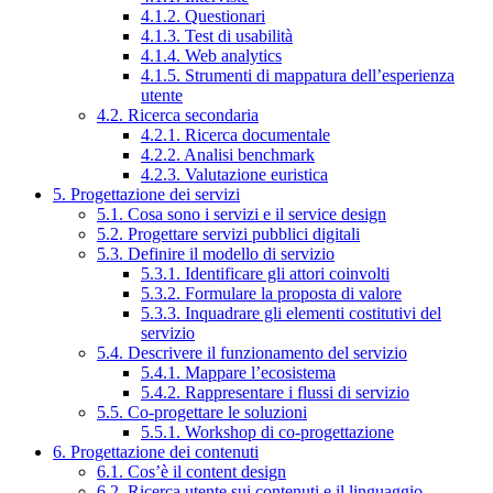
4.1.2. Questionari
4.1.3. Test di usabilità
4.1.4. Web analytics
4.1.5. Strumenti di mappatura dell’esperienza
utente
4.2. Ricerca secondaria
4.2.1. Ricerca documentale
4.2.2. Analisi benchmark
4.2.3. Valutazione euristica
5. Progettazione dei servizi
5.1. Cosa sono i servizi e il service design
5.2. Progettare servizi pubblici digitali
5.3. Definire il modello di servizio
5.3.1. Identificare gli attori coinvolti
5.3.2. Formulare la proposta di valore
5.3.3. Inquadrare gli elementi costitutivi del
servizio
5.4. Descrivere il funzionamento del servizio
5.4.1. Mappare l’ecosistema
5.4.2. Rappresentare i flussi di servizio
5.5. Co-progettare le soluzioni
5.5.1. Workshop di co-progettazione
6. Progettazione dei contenuti
6.1. Cos’è il content design
6.2. Ricerca utente sui contenuti e il linguaggio