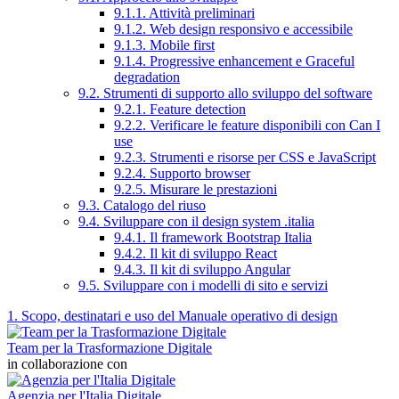
9.1.1. Attività preliminari
9.1.2. Web design responsivo e accessibile
9.1.3. Mobile first
9.1.4. Progressive enhancement e Graceful
degradation
9.2. Strumenti di supporto allo sviluppo del software
9.2.1. Feature detection
9.2.2. Verificare le feature disponibili con Can I
use
9.2.3. Strumenti e risorse per CSS e JavaScript
9.2.4. Supporto browser
9.2.5. Misurare le prestazioni
9.3. Catalogo del riuso
9.4. Sviluppare con il design system .italia
9.4.1. Il framework Bootstrap Italia
9.4.2. Il kit di sviluppo React
9.4.3. Il kit di sviluppo Angular
9.5. Sviluppare con i modelli di sito e servizi
1. Scopo, destinatari e uso del Manuale operativo di design
Team per la Trasformazione Digitale
in collaborazione con
Agenzia per l'Italia Digitale