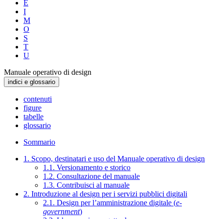
E
I
M
O
S
T
U
Manuale operativo di design
indici e glossario
contenuti
figure
tabelle
glossario
Sommario
1. Scopo, destinatari e uso del Manuale operativo di design
1.1. Versionamento e storico
1.2. Consultazione del manuale
1.3. Contribuisci al manuale
2. Introduzione al design per i servizi pubblici digitali
2.1. Design per l’amministrazione digitale (
e-
government
)