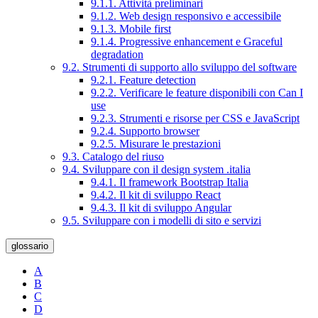
9.1.1. Attività preliminari
9.1.2. Web design responsivo e accessibile
9.1.3. Mobile first
9.1.4. Progressive enhancement e Graceful
degradation
9.2. Strumenti di supporto allo sviluppo del software
9.2.1. Feature detection
9.2.2. Verificare le feature disponibili con Can I
use
9.2.3. Strumenti e risorse per CSS e JavaScript
9.2.4. Supporto browser
9.2.5. Misurare le prestazioni
9.3. Catalogo del riuso
9.4. Sviluppare con il design system .italia
9.4.1. Il framework Bootstrap Italia
9.4.2. Il kit di sviluppo React
9.4.3. Il kit di sviluppo Angular
9.5. Sviluppare con i modelli di sito e servizi
glossario
A
B
C
D