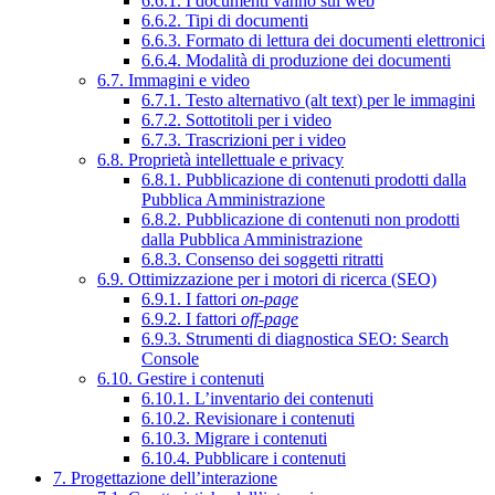
6.6.1. I documenti vanno sul web
6.6.2. Tipi di documenti
6.6.3. Formato di lettura dei documenti elettronici
6.6.4. Modalità di produzione dei documenti
6.7. Immagini e video
6.7.1. Testo alternativo (alt text) per le immagini
6.7.2. Sottotitoli per i video
6.7.3. Trascrizioni per i video
6.8. Proprietà intellettuale e privacy
6.8.1. Pubblicazione di contenuti prodotti dalla
Pubblica Amministrazione
6.8.2. Pubblicazione di contenuti non prodotti
dalla Pubblica Amministrazione
6.8.3. Consenso dei soggetti ritratti
6.9. Ottimizzazione per i motori di ricerca (SEO)
6.9.1. I fattori
on-page
6.9.2. I fattori
off-page
6.9.3. Strumenti di diagnostica SEO: Search
Console
6.10. Gestire i contenuti
6.10.1. L’inventario dei contenuti
6.10.2. Revisionare i contenuti
6.10.3. Migrare i contenuti
6.10.4. Pubblicare i contenuti
7. Progettazione dell’interazione