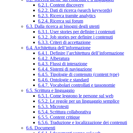
6.2.1. Content discovery
6.2.2. Dati di ricerca (search keywords)
6.2.3. Ricerca tramite analytics
6.2.4. Ricerca sui forum
6.3. Dalla ricerca ai bisogni degli utenti
6.3.1. User stories per definire i contenuti
6.3.2. Job stories per definire i contenuti
6.3.3. Criteri di accettazione
6.4. Architettura dell’informazione
6.4.1. Definire l’architettura dell’informazione
6.4.2. Alberatura
6.4.3. Flussi di interazione
6.4.4. Sistemi di navigazione
6.4.5. Tipologie di contenuto (content type)
6.4.6. Ontologie e standard
6.4.7. Vocabolari controllati e tassonomie
6.5. Scrittura e linguaggio
6.5.1. Come leggono le persone sul web
6.5.2. Le regole per un linguaggio semplice
6.5.3. Microtesti
6.5.4. Scrittura collaborativa
6.5.5. Content critique
6.5.6. Traduzione e localizzazione dei contenuti
6.6. Documenti