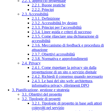
2.2. L’approccio progettuale
2.2.1. Buone pratiche
2.2.2. Principi
2.3. Accessibilità
2.3.1. Definizione
2.3.2. Accessibilità by design
2.3.3. Principi per l’accessibilità
2.3.4. Linee guida e criteri di successo
2.3.5. Come rilasciare una dichiarazione di
accessibilità
2.3.6. Meccanismo di feedback e procedura di
attuazione
2.3.7. Obiettivi accessibilità
2.3.8. Normativa e approfondimenti
2.4. Privacy
2.4.1. Come rispettare la privacy sin dalla
progettazione di un sito o servizio digitale
2.4.2. Richiedi il consenso quando necessario
2.4.3. Le basi del sito web: architettura,
informativa privacy, riferimenti DPO
3. Pianificazione, gestione e strategia
3.1. Obiettivi del progetto
3.2. Tipologie di progetti
3.2.1. Tipologie di progetto in base agli attori
coinvolti nel servizio