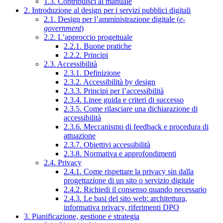
1.3. Contribuisci al manuale
2. Introduzione al design per i servizi pubblici digitali
2.1. Design per l’amministrazione digitale (
e-
government
)
2.2. L’approccio progettuale
2.2.1. Buone pratiche
2.2.2. Principi
2.3. Accessibilità
2.3.1. Definizione
2.3.2. Accessibilità by design
2.3.3. Principi per l’accessibilità
2.3.4. Linee guida e criteri di successo
2.3.5. Come rilasciare una dichiarazione di
accessibilità
2.3.6. Meccanismo di feedback e procedura di
attuazione
2.3.7. Obiettivi accessibilità
2.3.8. Normativa e approfondimenti
2.4. Privacy
2.4.1. Come rispettare la privacy sin dalla
progettazione di un sito o servizio digitale
2.4.2. Richiedi il consenso quando necessario
2.4.3. Le basi del sito web: architettura,
informativa privacy, riferimenti DPO
3. Pianificazione, gestione e strategia