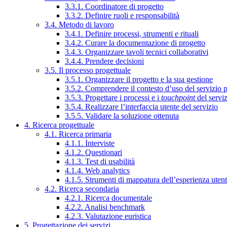
3.3.1. Coordinatore di progetto
3.3.2. Definire ruoli e responsabilità
3.4. Metodo di lavoro
3.4.1. Definire processi, strumenti e rituali
3.4.2. Curare la documentazione di progetto
3.4.3. Organizzare tavoli tecnici collaborativi
3.4.4. Prendere decisioni
3.5. Il processo progettuale
3.5.1. Organizzare il progetto e la sua gestione
3.5.2. Comprendere il contesto d’uso del servizio 
3.5.3. Progettare i processi e i
touchpoint
del servi
3.5.4. Realizzare l’interfaccia utente del servizio
3.5.5. Validare la soluzione ottenuta
4. Ricerca progettuale
4.1. Ricerca primaria
4.1.1. Interviste
4.1.2. Questionari
4.1.3. Test di usabilità
4.1.4. Web analytics
4.1.5. Strumenti di mappatura dell’esperienza uten
4.2. Ricerca secondaria
4.2.1. Ricerca documentale
4.2.2. Analisi benchmark
4.2.3. Valutazione euristica
5. Progettazione dei servizi