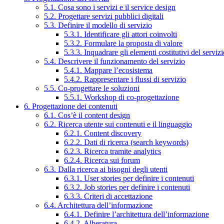
5.1. Cosa sono i servizi e il service design
5.2. Progettare servizi pubblici digitali
5.3. Definire il modello di servizio
5.3.1. Identificare gli attori coinvolti
5.3.2. Formulare la proposta di valore
5.3.3. Inquadrare gli elementi costitutivi del serviz
5.4. Descrivere il funzionamento del servizio
5.4.1. Mappare l’ecosistema
5.4.2. Rappresentare i flussi di servizio
5.5. Co-progettare le soluzioni
5.5.1. Workshop di co-progettazione
6. Progettazione dei contenuti
6.1. Cos’è il content design
6.2. Ricerca utente sui contenuti e il linguaggio
6.2.1. Content discovery
6.2.2. Dati di ricerca (search keywords)
6.2.3. Ricerca tramite analytics
6.2.4. Ricerca sui forum
6.3. Dalla ricerca ai bisogni degli utenti
6.3.1. User stories per definire i contenuti
6.3.2. Job stories per definire i contenuti
6.3.3. Criteri di accettazione
6.4. Architettura dell’informazione
6.4.1. Definire l’architettura dell’informazione
6.4.2. Alberatura