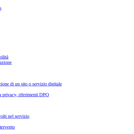
)
ilità
azione
ione di un sito o servizio digitale
va privacy, riferimenti DPO
olti nel servizio
ntervento