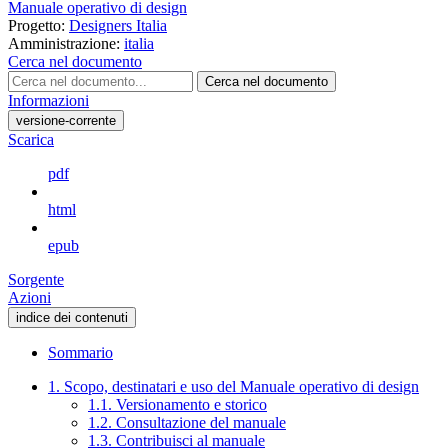
Manuale operativo di design
Progetto:
Designers Italia
Amministrazione:
italia
Cerca nel documento
Cerca nel documento
Informazioni
versione-corrente
Scarica
pdf
html
epub
Sorgente
Azioni
indice dei contenuti
Sommario
1. Scopo, destinatari e uso del Manuale operativo di design
1.1. Versionamento e storico
1.2. Consultazione del manuale
1.3. Contribuisci al manuale