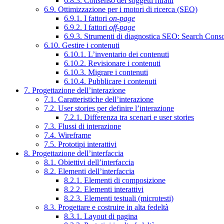
6.8.3. Consenso dei soggetti ritratti
6.9. Ottimizzazione per i motori di ricerca (SEO)
6.9.1. I fattori
on-page
6.9.2. I fattori
off-page
6.9.3. Strumenti di diagnostica SEO: Search Cons
6.10. Gestire i contenuti
6.10.1. L’inventario dei contenuti
6.10.2. Revisionare i contenuti
6.10.3. Migrare i contenuti
6.10.4. Pubblicare i contenuti
7. Progettazione dell’interazione
7.1. Caratteristiche dell’interazione
7.2. User stories per definire l’interazione
7.2.1. Differenza tra scenari e user stories
7.3. Flussi di interazione
7.4. Wireframe
7.5. Prototipi interattivi
8. Progettazione dell’interfaccia
8.1. Obiettivi dell’interfaccia
8.2. Elementi dell’interfaccia
8.2.1. Elementi di composizione
8.2.2. Elementi interattivi
8.2.3. Elementi testuali (microtesti)
8.3. Progettare e costruire in alta fedeltà
8.3.1. Layout di pagina