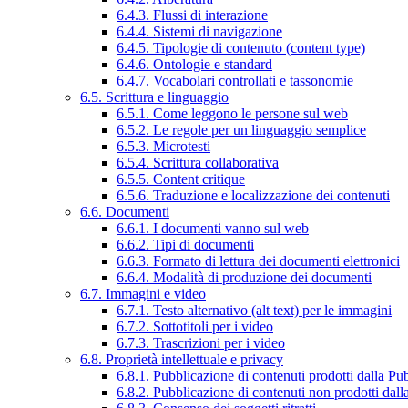
6.4.3. Flussi di interazione
6.4.4. Sistemi di navigazione
6.4.5. Tipologie di contenuto (content type)
6.4.6. Ontologie e standard
6.4.7. Vocabolari controllati e tassonomie
6.5. Scrittura e linguaggio
6.5.1. Come leggono le persone sul web
6.5.2. Le regole per un linguaggio semplice
6.5.3. Microtesti
6.5.4. Scrittura collaborativa
6.5.5. Content critique
6.5.6. Traduzione e localizzazione dei contenuti
6.6. Documenti
6.6.1. I documenti vanno sul web
6.6.2. Tipi di documenti
6.6.3. Formato di lettura dei documenti elettronici
6.6.4. Modalità di produzione dei documenti
6.7. Immagini e video
6.7.1. Testo alternativo (alt text) per le immagini
6.7.2. Sottotitoli per i video
6.7.3. Trascrizioni per i video
6.8. Proprietà intellettuale e privacy
6.8.1. Pubblicazione di contenuti prodotti dalla P
6.8.2. Pubblicazione di contenuti non prodotti dal