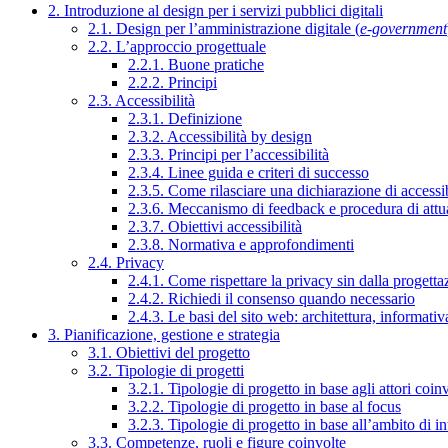
2. Introduzione al design per i servizi pubblici digitali
2.1. Design per l’amministrazione digitale (
e-government
2.2. L’approccio progettuale
2.2.1. Buone pratiche
2.2.2. Principi
2.3. Accessibilità
2.3.1. Definizione
2.3.2. Accessibilità by design
2.3.3. Principi per l’accessibilità
2.3.4. Linee guida e criteri di successo
2.3.5. Come rilasciare una dichiarazione di accessib
2.3.6. Meccanismo di feedback e procedura di attu
2.3.7. Obiettivi accessibilità
2.3.8. Normativa e approfondimenti
2.4. Privacy
2.4.1. Come rispettare la privacy sin dalla progettaz
2.4.2. Richiedi il consenso quando necessario
2.4.3. Le basi del sito web: architettura, informati
3. Pianificazione, gestione e strategia
3.1. Obiettivi del progetto
3.2. Tipologie di progetti
3.2.1. Tipologie di progetto in base agli attori coinv
3.2.2. Tipologie di progetto in base al focus
3.2.3. Tipologie di progetto in base all’ambito di i
3.3. Competenze, ruoli e figure coinvolte