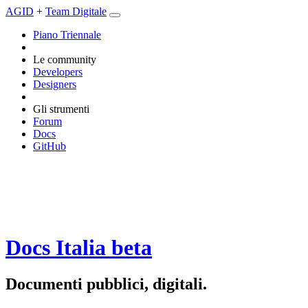
AGID
+
Team Digitale
Piano Triennale
Le community
Developers
Designers
Gli strumenti
Forum
Docs
GitHub
Docs Italia
beta
Documenti pubblici, digitali.