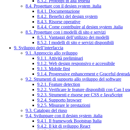
8.3.2. Prototipi in alta fedeltà
8.4. Progettare con il design system .italia
8.4.1. Documentazione
8.4.2. Benefici del design system
8.4.3. Risorse operative
8.4.4. Come contribuire al design system .italia
8.5. Progettare con i modelli di sito e servizi
8.5.1. Vantaggi dell’utilizzo dei modelli
8.5.2. I modelli di sito e servizi disponibili
9. Sviluppo dell’interfaccia
9.1. Approccio allo sviluppo
9.1.1. Attività preliminari
9.1.2. Web design responsivo e accessibile
9.1.3. Mobile first
9.1.4. Progressive enhancement e Graceful degrad
9.2. Strumenti di supporto allo sviluppo del software
9.2.1. Feature detection
9.2.2. Verificare le feature disponibili con Can I us
9.2.3. Strumenti e risorse per CSS e JavaScript
9.2.4. Supporto browser
9.2.5. Misurare le prestazioni
9.3. Catalogo del riuso
9.4. Sviluppare con il design system .italia
9.4.1. Il framework Bootstrap Italia
9.4.2. Il kit di sviluppo React