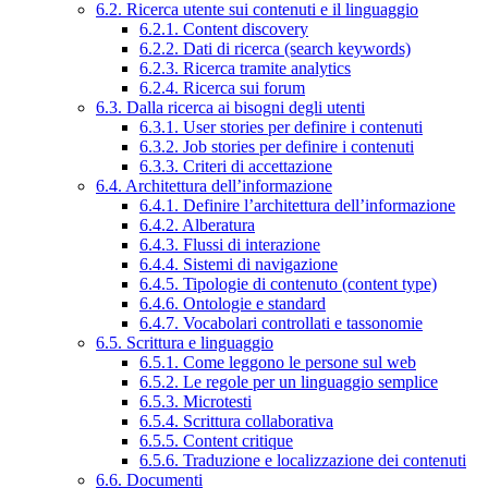
6.2. Ricerca utente sui contenuti e il linguaggio
6.2.1. Content discovery
6.2.2. Dati di ricerca (search keywords)
6.2.3. Ricerca tramite analytics
6.2.4. Ricerca sui forum
6.3. Dalla ricerca ai bisogni degli utenti
6.3.1. User stories per definire i contenuti
6.3.2. Job stories per definire i contenuti
6.3.3. Criteri di accettazione
6.4. Architettura dell’informazione
6.4.1. Definire l’architettura dell’informazione
6.4.2. Alberatura
6.4.3. Flussi di interazione
6.4.4. Sistemi di navigazione
6.4.5. Tipologie di contenuto (content type)
6.4.6. Ontologie e standard
6.4.7. Vocabolari controllati e tassonomie
6.5. Scrittura e linguaggio
6.5.1. Come leggono le persone sul web
6.5.2. Le regole per un linguaggio semplice
6.5.3. Microtesti
6.5.4. Scrittura collaborativa
6.5.5. Content critique
6.5.6. Traduzione e localizzazione dei contenuti
6.6. Documenti