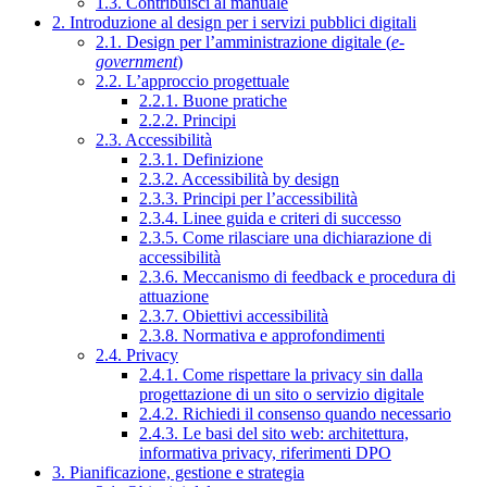
1.3. Contribuisci al manuale
2. Introduzione al design per i servizi pubblici digitali
2.1. Design per l’amministrazione digitale (
e-
government
)
2.2. L’approccio progettuale
2.2.1. Buone pratiche
2.2.2. Principi
2.3. Accessibilità
2.3.1. Definizione
2.3.2. Accessibilità by design
2.3.3. Principi per l’accessibilità
2.3.4. Linee guida e criteri di successo
2.3.5. Come rilasciare una dichiarazione di
accessibilità
2.3.6. Meccanismo di feedback e procedura di
attuazione
2.3.7. Obiettivi accessibilità
2.3.8. Normativa e approfondimenti
2.4. Privacy
2.4.1. Come rispettare la privacy sin dalla
progettazione di un sito o servizio digitale
2.4.2. Richiedi il consenso quando necessario
2.4.3. Le basi del sito web: architettura,
informativa privacy, riferimenti DPO
3. Pianificazione, gestione e strategia