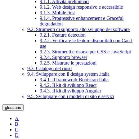
9.1.1. Attività preliminari
9.1.2. Web design responsivo e accessibile
9.1.3. Mobile first
9.1.4. Progressive enhancement e Graceful
degradation
9.2. Strumenti di supporto allo sviluppo del software
9.2.1. Feature detection
9.2.2. Verificare le feature disponibili con Can I
use
9.2.3. Strumenti e risorse per CSS e JavaScript
9.2.4. Supporto browser
9.2.5. Misurare le prestazioni
9.3. Catalogo del riuso
9.4. Sviluppare con il design system .italia
9.4.1. Il framework Bootstrap Italia
9.4.2. Il kit di sviluppo React
9.4.3. Il kit di sviluppo Angular
9.5. Sviluppare con i modelli di sito e servizi
glossario
A
B
C
D