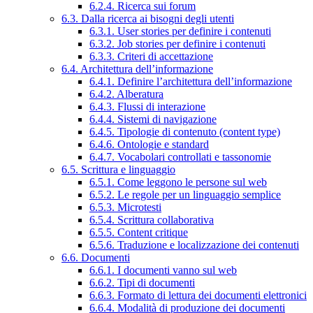
6.2.4. Ricerca sui forum
6.3. Dalla ricerca ai bisogni degli utenti
6.3.1. User stories per definire i contenuti
6.3.2. Job stories per definire i contenuti
6.3.3. Criteri di accettazione
6.4. Architettura dell’informazione
6.4.1. Definire l’architettura dell’informazione
6.4.2. Alberatura
6.4.3. Flussi di interazione
6.4.4. Sistemi di navigazione
6.4.5. Tipologie di contenuto (content type)
6.4.6. Ontologie e standard
6.4.7. Vocabolari controllati e tassonomie
6.5. Scrittura e linguaggio
6.5.1. Come leggono le persone sul web
6.5.2. Le regole per un linguaggio semplice
6.5.3. Microtesti
6.5.4. Scrittura collaborativa
6.5.5. Content critique
6.5.6. Traduzione e localizzazione dei contenuti
6.6. Documenti
6.6.1. I documenti vanno sul web
6.6.2. Tipi di documenti
6.6.3. Formato di lettura dei documenti elettronici
6.6.4. Modalità di produzione dei documenti