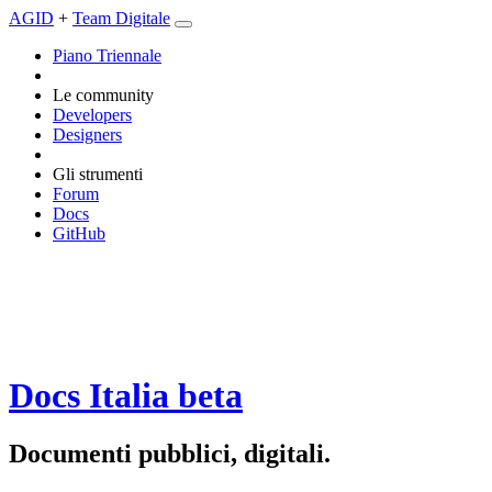
AGID
+
Team Digitale
Piano Triennale
Le community
Developers
Designers
Gli strumenti
Forum
Docs
GitHub
Docs Italia
beta
Documenti pubblici, digitali.