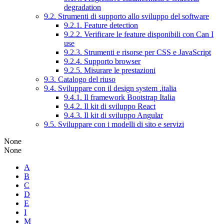
degradation
9.2. Strumenti di supporto allo sviluppo del software
9.2.1. Feature detection
9.2.2. Verificare le feature disponibili con Can I
use
9.2.3. Strumenti e risorse per CSS e JavaScript
9.2.4. Supporto browser
9.2.5. Misurare le prestazioni
9.3. Catalogo del riuso
9.4. Sviluppare con il design system .italia
9.4.1. Il framework Bootstrap Italia
9.4.2. Il kit di sviluppo React
9.4.3. Il kit di sviluppo Angular
9.5. Sviluppare con i modelli di sito e servizi
None
None
A
B
C
D
E
I
M