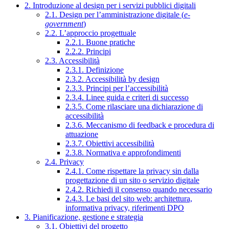
2. Introduzione al design per i servizi pubblici digitali
2.1. Design per l’amministrazione digitale (
e-
government
)
2.2. L’approccio progettuale
2.2.1. Buone pratiche
2.2.2. Principi
2.3. Accessibilità
2.3.1. Definizione
2.3.2. Accessibilità by design
2.3.3. Principi per l’accessibilità
2.3.4. Linee guida e criteri di successo
2.3.5. Come rilasciare una dichiarazione di
accessibilità
2.3.6. Meccanismo di feedback e procedura di
attuazione
2.3.7. Obiettivi accessibilità
2.3.8. Normativa e approfondimenti
2.4. Privacy
2.4.1. Come rispettare la privacy sin dalla
progettazione di un sito o servizio digitale
2.4.2. Richiedi il consenso quando necessario
2.4.3. Le basi del sito web: architettura,
informativa privacy, riferimenti DPO
3. Pianificazione, gestione e strategia
3.1. Obiettivi del progetto