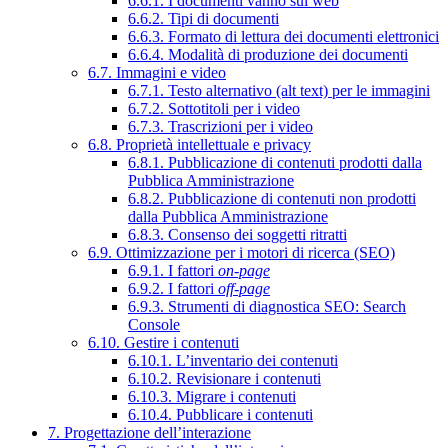
6.6.1. I documenti vanno sul web
6.6.2. Tipi di documenti
6.6.3. Formato di lettura dei documenti elettronici
6.6.4. Modalità di produzione dei documenti
6.7. Immagini e video
6.7.1. Testo alternativo (alt text) per le immagini
6.7.2. Sottotitoli per i video
6.7.3. Trascrizioni per i video
6.8. Proprietà intellettuale e privacy
6.8.1. Pubblicazione di contenuti prodotti dalla
Pubblica Amministrazione
6.8.2. Pubblicazione di contenuti non prodotti
dalla Pubblica Amministrazione
6.8.3. Consenso dei soggetti ritratti
6.9. Ottimizzazione per i motori di ricerca (SEO)
6.9.1. I fattori
on-page
6.9.2. I fattori
off-page
6.9.3. Strumenti di diagnostica SEO: Search
Console
6.10. Gestire i contenuti
6.10.1. L’inventario dei contenuti
6.10.2. Revisionare i contenuti
6.10.3. Migrare i contenuti
6.10.4. Pubblicare i contenuti
7. Progettazione dell’interazione