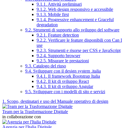
9.1.1. Attività preliminari
9.1.2. Web design responsivo e accessibile
9.1.3. Mobile first
9.1.4. Progressive enhancement e Graceful
degradation
9.2. Strumenti di supporto allo sviluppo del software
9.2.1. Feature detection
9.2.2. Verificare le feature disponibili con Can I
use
9.2.3. Strumenti e risorse per CSS e JavaScript
9.2.4. Supporto browser
9.2.5. Misurare le prestazioni
9.3. Catalogo del riuso
9.4. Sviluppare con il design system .italia
9.4.1. Il framework Bootstrap Italia
9.4.2. Il kit di sviluppo React
9.4.3. Il kit di sviluppo Angular
9.5. Sviluppare con i modelli di sito e servizi
1. Scopo, destinatari e uso del Manuale operativo di design
Team per la Trasformazione Digitale
in collaborazione con
Agenzia per l'Italia Digitale