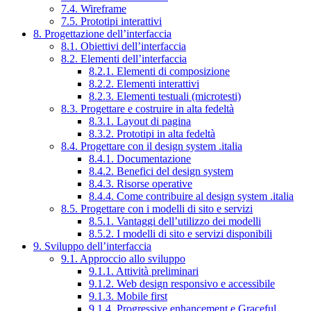
7.4. Wireframe
7.5. Prototipi interattivi
8. Progettazione dell’interfaccia
8.1. Obiettivi dell’interfaccia
8.2. Elementi dell’interfaccia
8.2.1. Elementi di composizione
8.2.2. Elementi interattivi
8.2.3. Elementi testuali (microtesti)
8.3. Progettare e costruire in alta fedeltà
8.3.1. Layout di pagina
8.3.2. Prototipi in alta fedeltà
8.4. Progettare con il design system .italia
8.4.1. Documentazione
8.4.2. Benefici del design system
8.4.3. Risorse operative
8.4.4. Come contribuire al design system .italia
8.5. Progettare con i modelli di sito e servizi
8.5.1. Vantaggi dell’utilizzo dei modelli
8.5.2. I modelli di sito e servizi disponibili
9. Sviluppo dell’interfaccia
9.1. Approccio allo sviluppo
9.1.1. Attività preliminari
9.1.2. Web design responsivo e accessibile
9.1.3. Mobile first
9.1.4. Progressive enhancement e Graceful