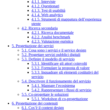
4.1.1. Interviste
4.1.2. Questionari
4.1.3. Test di usabilità
4.1.4. Web analytics
4.1.5. Strumenti di mappatura dell’esperienza
utente
4.2. Ricerca secondaria
4.2.1. Ricerca documentale
4.2.2. Analisi benchmark
4.2.3. Valutazione euristica
5. Progettazione dei servizi
5.1. Cosa sono i servizi e il service design
5.2. Progettare servizi pubblici digitali
5.3. Definire il modello di servizio
5.3.1. Identificare gli attori coinvolti
5.3.2. Formulare la proposta di valore
5.3.3. Inquadrare gli elementi costitutivi del
servizio
5.4. Descrivere il funzionamento del servizio
5.4.1. Mappare l’ecosistema
5.4.2. Rappresentare i flussi di servizio
5.5. Co-progettare le soluzioni
5.5.1. Workshop di co-progettazione
6. Progettazione dei contenuti
6.1. Cos’è il content design