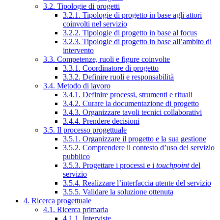
3.2. Tipologie di progetti
3.2.1. Tipologie di progetto in base agli attori
coinvolti nel servizio
3.2.2. Tipologie di progetto in base al focus
3.2.3. Tipologie di progetto in base all’ambito di
intervento
3.3. Competenze, ruoli e figure coinvolte
3.3.1. Coordinatore di progetto
3.3.2. Definire ruoli e responsabilità
3.4. Metodo di lavoro
3.4.1. Definire processi, strumenti e rituali
3.4.2. Curare la documentazione di progetto
3.4.3. Organizzare tavoli tecnici collaborativi
3.4.4. Prendere decisioni
3.5. Il processo progettuale
3.5.1. Organizzare il progetto e la sua gestione
3.5.2. Comprendere il contesto d’uso del servizio
pubblico
3.5.3. Progettare i processi e i
touchpoint
del
servizio
3.5.4. Realizzare l’interfaccia utente del servizio
3.5.5. Validare la soluzione ottenuta
4. Ricerca progettuale
4.1. Ricerca primaria
4.1.1. Interviste