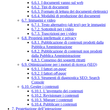
6.6.1. I documenti vanno sul web
6.6.2. Tipi di documenti
6.6.3. Formato di lettura dei documenti elettronici
6.6.4. Modalità di produzione dei documenti
6.7. Immagini e video
6.7.1. Testo alternativo (alt text) per le immagini
6.7.2. Sottotitoli per i video
6.7.3. Trascrizioni per i video
6.8. Proprietà intellettuale e privacy
6.8.1. Pubblicazione di contenuti prodotti dalla
Pubblica Amministrazione
6.8.2. Pubblicazione di contenuti non prodotti
dalla Pubblica Amministrazione
6.8.3. Consenso dei soggetti ritratti
6.9. Ottimizzazione per i motori di ricerca (SEO)
6.9.1. I fattori
on-page
6.9.2. I fattori
off-page
6.9.3. Strumenti di diagnostica SEO: Search
Console
6.10. Gestire i contenuti
6.10.1. L’inventario dei contenuti
6.10.2. Revisionare i contenuti
6.10.3. Migrare i contenuti
6.10.4. Pubblicare i contenuti
7. Progettazione dell’interazione