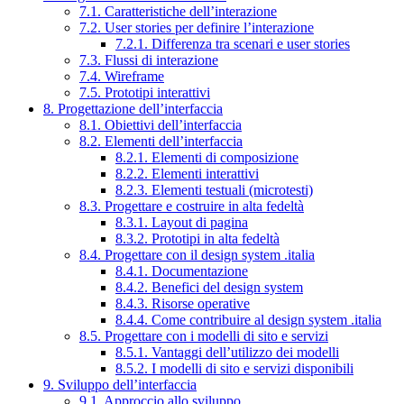
7.1. Caratteristiche dell’interazione
7.2. User stories per definire l’interazione
7.2.1. Differenza tra scenari e user stories
7.3. Flussi di interazione
7.4. Wireframe
7.5. Prototipi interattivi
8. Progettazione dell’interfaccia
8.1. Obiettivi dell’interfaccia
8.2. Elementi dell’interfaccia
8.2.1. Elementi di composizione
8.2.2. Elementi interattivi
8.2.3. Elementi testuali (microtesti)
8.3. Progettare e costruire in alta fedeltà
8.3.1. Layout di pagina
8.3.2. Prototipi in alta fedeltà
8.4. Progettare con il design system .italia
8.4.1. Documentazione
8.4.2. Benefici del design system
8.4.3. Risorse operative
8.4.4. Come contribuire al design system .italia
8.5. Progettare con i modelli di sito e servizi
8.5.1. Vantaggi dell’utilizzo dei modelli
8.5.2. I modelli di sito e servizi disponibili
9. Sviluppo dell’interfaccia
9.1. Approccio allo sviluppo