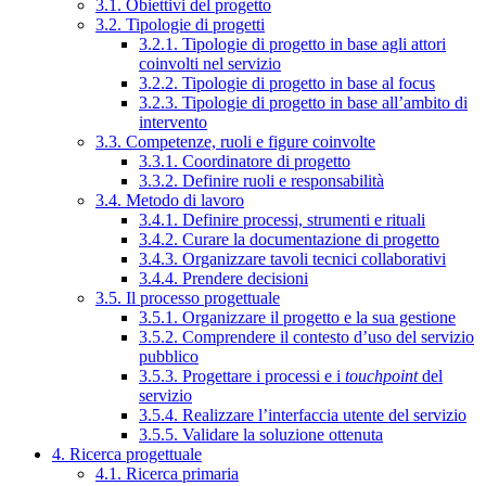
3.1. Obiettivi del progetto
3.2. Tipologie di progetti
3.2.1. Tipologie di progetto in base agli attori
coinvolti nel servizio
3.2.2. Tipologie di progetto in base al focus
3.2.3. Tipologie di progetto in base all’ambito di
intervento
3.3. Competenze, ruoli e figure coinvolte
3.3.1. Coordinatore di progetto
3.3.2. Definire ruoli e responsabilità
3.4. Metodo di lavoro
3.4.1. Definire processi, strumenti e rituali
3.4.2. Curare la documentazione di progetto
3.4.3. Organizzare tavoli tecnici collaborativi
3.4.4. Prendere decisioni
3.5. Il processo progettuale
3.5.1. Organizzare il progetto e la sua gestione
3.5.2. Comprendere il contesto d’uso del servizio
pubblico
3.5.3. Progettare i processi e i
touchpoint
del
servizio
3.5.4. Realizzare l’interfaccia utente del servizio
3.5.5. Validare la soluzione ottenuta
4. Ricerca progettuale
4.1. Ricerca primaria