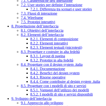
7.1. Caratteristiche dell’interazione
7.2. User stories per definire l’interazione
7.2.1. Differenza tra scenari e user stories
7.3. Flussi di interazione
7.4. Wireframe
7.5. Prototipi interattivi
8. Progettazione dell’interfaccia
8.1. Obiettivi dell’interfaccia
8.2. Elementi dell’interfaccia
8.2.1. Elementi di composizione
8.2.2. Elementi interattivi
8.2.3. Elementi testuali (microtesti)
8.3. Progettare e costruire in alta fedeltà
8.3.1. Layout di pagina
8.3.2. Prototipi in alta fedeltà
8.4. Progettare con il design system .italia
8.4.1. Documentazione
8.4.2. Benefici del design system
8.4.3. Risorse operative
8.4.4. Come contribuire al design system .italia
8.5. Progettare con i modelli di sito e servizi
8.5.1. Vantaggi dell’utilizzo dei modelli
8.5.2. I modelli di sito e servizi disponibili
9. Sviluppo dell’interfaccia
9.1. Approccio allo sviluppo