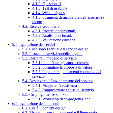
4.1.2. Questionari
4.1.3. Test di usabilità
4.1.4. Web analytics
4.1.5. Strumenti di mappatura dell’esperienza
utente
4.2. Ricerca secondaria
4.2.1. Ricerca documentale
4.2.2. Analisi benchmark
4.2.3. Valutazione euristica
5. Progettazione dei servizi
5.1. Cosa sono i servizi e il service design
5.2. Progettare servizi pubblici digitali
5.3. Definire il modello di servizio
5.3.1. Identificare gli attori coinvolti
5.3.2. Formulare la proposta di valore
5.3.3. Inquadrare gli elementi costitutivi del
servizio
5.4. Descrivere il funzionamento del servizio
5.4.1. Mappare l’ecosistema
5.4.2. Rappresentare i flussi di servizio
5.5. Co-progettare le soluzioni
5.5.1. Workshop di co-progettazione
6. Progettazione dei contenuti
6.1. Cos’è il content design
6.2. Ricerca utente sui contenuti e il linguaggio