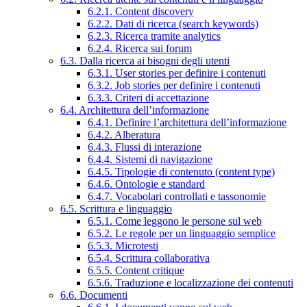
6.2.1. Content discovery
6.2.2. Dati di ricerca (search keywords)
6.2.3. Ricerca tramite analytics
6.2.4. Ricerca sui forum
6.3. Dalla ricerca ai bisogni degli utenti
6.3.1. User stories per definire i contenuti
6.3.2. Job stories per definire i contenuti
6.3.3. Criteri di accettazione
6.4. Architettura dell’informazione
6.4.1. Definire l’architettura dell’informazione
6.4.2. Alberatura
6.4.3. Flussi di interazione
6.4.4. Sistemi di navigazione
6.4.5. Tipologie di contenuto (content type)
6.4.6. Ontologie e standard
6.4.7. Vocabolari controllati e tassonomie
6.5. Scrittura e linguaggio
6.5.1. Come leggono le persone sul web
6.5.2. Le regole per un linguaggio semplice
6.5.3. Microtesti
6.5.4. Scrittura collaborativa
6.5.5. Content critique
6.5.6. Traduzione e localizzazione dei contenuti
6.6. Documenti