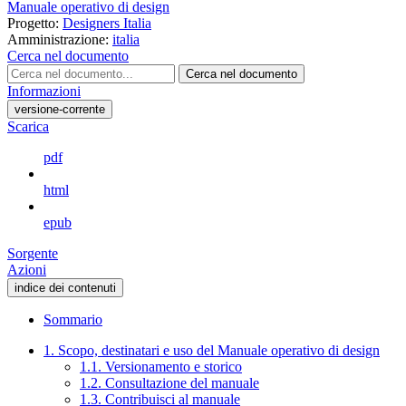
Manuale operativo di design
Progetto:
Designers Italia
Amministrazione:
italia
Cerca nel documento
Cerca nel documento
Informazioni
versione-corrente
Scarica
pdf
html
epub
Sorgente
Azioni
indice dei contenuti
Sommario
1. Scopo, destinatari e uso del Manuale operativo di design
1.1. Versionamento e storico
1.2. Consultazione del manuale
1.3. Contribuisci al manuale