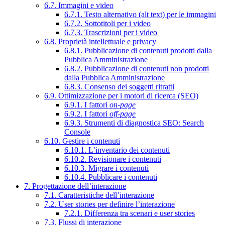
6.7. Immagini e video
6.7.1. Testo alternativo (alt text) per le immagini
6.7.2. Sottotitoli per i video
6.7.3. Trascrizioni per i video
6.8. Proprietà intellettuale e privacy
6.8.1. Pubblicazione di contenuti prodotti dalla
Pubblica Amministrazione
6.8.2. Pubblicazione di contenuti non prodotti
dalla Pubblica Amministrazione
6.8.3. Consenso dei soggetti ritratti
6.9. Ottimizzazione per i motori di ricerca (SEO)
6.9.1. I fattori
on-page
6.9.2. I fattori
off-page
6.9.3. Strumenti di diagnostica SEO: Search
Console
6.10. Gestire i contenuti
6.10.1. L’inventario dei contenuti
6.10.2. Revisionare i contenuti
6.10.3. Migrare i contenuti
6.10.4. Pubblicare i contenuti
7. Progettazione dell’interazione
7.1. Caratteristiche dell’interazione
7.2. User stories per definire l’interazione
7.2.1. Differenza tra scenari e user stories
7.3. Flussi di interazione