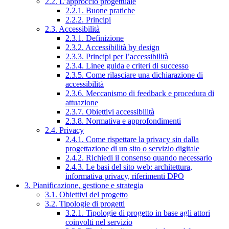
2.2. L’approccio progettuale
2.2.1. Buone pratiche
2.2.2. Principi
2.3. Accessibilità
2.3.1. Definizione
2.3.2. Accessibilità by design
2.3.3. Principi per l’accessibilità
2.3.4. Linee guida e criteri di successo
2.3.5. Come rilasciare una dichiarazione di
accessibilità
2.3.6. Meccanismo di feedback e procedura di
attuazione
2.3.7. Obiettivi accessibilità
2.3.8. Normativa e approfondimenti
2.4. Privacy
2.4.1. Come rispettare la privacy sin dalla
progettazione di un sito o servizio digitale
2.4.2. Richiedi il consenso quando necessario
2.4.3. Le basi del sito web: architettura,
informativa privacy, riferimenti DPO
3. Pianificazione, gestione e strategia
3.1. Obiettivi del progetto
3.2. Tipologie di progetti
3.2.1. Tipologie di progetto in base agli attori
coinvolti nel servizio