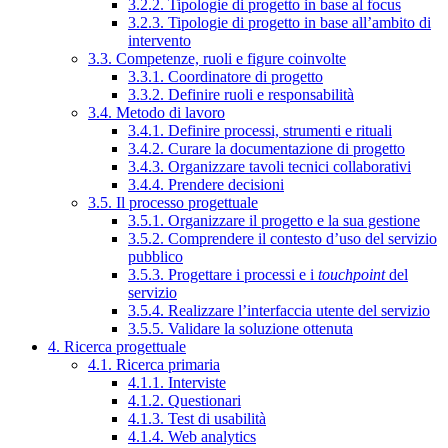
3.2.2. Tipologie di progetto in base al focus
3.2.3. Tipologie di progetto in base all’ambito di
intervento
3.3. Competenze, ruoli e figure coinvolte
3.3.1. Coordinatore di progetto
3.3.2. Definire ruoli e responsabilità
3.4. Metodo di lavoro
3.4.1. Definire processi, strumenti e rituali
3.4.2. Curare la documentazione di progetto
3.4.3. Organizzare tavoli tecnici collaborativi
3.4.4. Prendere decisioni
3.5. Il processo progettuale
3.5.1. Organizzare il progetto e la sua gestione
3.5.2. Comprendere il contesto d’uso del servizio
pubblico
3.5.3. Progettare i processi e i
touchpoint
del
servizio
3.5.4. Realizzare l’interfaccia utente del servizio
3.5.5. Validare la soluzione ottenuta
4. Ricerca progettuale
4.1. Ricerca primaria
4.1.1. Interviste
4.1.2. Questionari
4.1.3. Test di usabilità
4.1.4. Web analytics