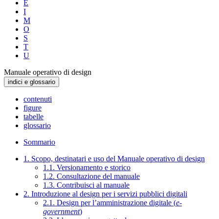
E
I
M
O
S
T
U
Manuale operativo di design
indici e glossario
contenuti
figure
tabelle
glossario
Sommario
1. Scopo, destinatari e uso del Manuale operativo di design
1.1. Versionamento e storico
1.2. Consultazione del manuale
1.3. Contribuisci al manuale
2. Introduzione al design per i servizi pubblici digitali
2.1. Design per l’amministrazione digitale (
e-
government
)