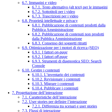
6.7. Immagini e video
6.7.1. Testo alternativo (alt text) per le immagini
6.7.2. Sottotitoli per i video
6.7.3. Trascrizioni per i video
6.8. Proprietà intellettuale e privacy
6.8.1. Pubblicazione di contenuti prodotti dalla
Pubblica Amministrazione
6.8.2. Pubblicazione di contenuti non prodotti
dalla Pubblica Amministrazione
6.8.3. Consenso dei soggetti ritratti
6.9. Ottimizzazione per i motori di ricerca (SEO)
6.9.1. I fattori
on-page
6.9.2. I fattori
off-page
6.9.3. Strumenti di diagnostica SEO: Search
Console
6.10. Gestire i contenuti
6.10.1. L’inventario dei contenuti
6.10.2. Revisionare i contenuti
6.10.3. Migrare i contenuti
6.10.4. Pubblicare i contenuti
7. Progettazione dell’interazione
7.1. Caratteristiche dell’interazione
7.2. User stories per definire l’interazione
7.2.1. Differenza tra scenari e user stories
7.3. Flussi di interazione