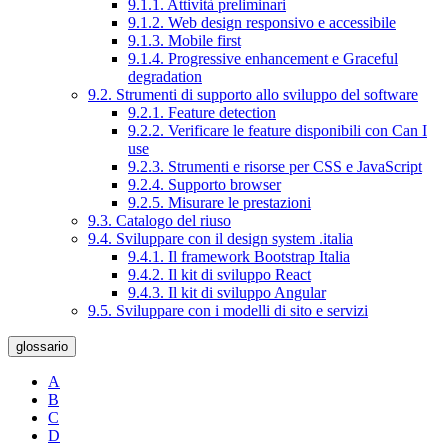
9.1.1. Attività preliminari
9.1.2. Web design responsivo e accessibile
9.1.3. Mobile first
9.1.4. Progressive enhancement e Graceful
degradation
9.2. Strumenti di supporto allo sviluppo del software
9.2.1. Feature detection
9.2.2. Verificare le feature disponibili con Can I
use
9.2.3. Strumenti e risorse per CSS e JavaScript
9.2.4. Supporto browser
9.2.5. Misurare le prestazioni
9.3. Catalogo del riuso
9.4. Sviluppare con il design system .italia
9.4.1. Il framework Bootstrap Italia
9.4.2. Il kit di sviluppo React
9.4.3. Il kit di sviluppo Angular
9.5. Sviluppare con i modelli di sito e servizi
glossario
A
B
C
D