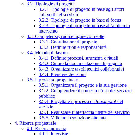
3.2. Tipologie di progetti
3.2.1. Tipologie di progetto in base agli attori
coinvolti nel servizio
3.2.2. Tipologie di progetto in base al focus
3.2.3. Tipologie di progetto in base all’ambito di
intervento
3.3. Competenze, ruoli e figure coinvolte
3.3.1. Coordinatore di progetto
3.3.2. Definire ruoli e responsabilità
3.4. Metodo di lavoro
3.4.1. Definire processi, strumenti e rituali
3.4.2. Curare la documentazione di progetto
3.4.3. Organizzare tavoli tecnici collaborativi
3.4.4. Prendere decisioni
3.5. Il processo progettuale
3.5.1. Organizzare il progetto e la sua gestione
3.5.2. Comprendere il contesto d’uso del servizio
pubblico
3.5.3. Progettare i processi e i
touchpoint
del
servizio
3.5.4. Realizzare l’interfaccia utente del servizio
3.5.5. Validare la soluzione ottenuta
4. Ricerca progettuale
4.1. Ricerca primaria
4.1.1. Interviste