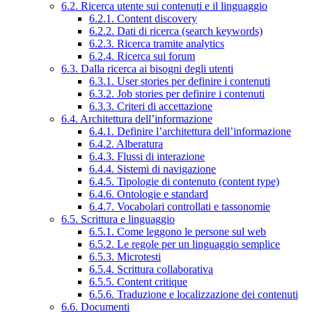
6.2. Ricerca utente sui contenuti e il linguaggio
6.2.1. Content discovery
6.2.2. Dati di ricerca (search keywords)
6.2.3. Ricerca tramite analytics
6.2.4. Ricerca sui forum
6.3. Dalla ricerca ai bisogni degli utenti
6.3.1. User stories per definire i contenuti
6.3.2. Job stories per definire i contenuti
6.3.3. Criteri di accettazione
6.4. Architettura dell’informazione
6.4.1. Definire l’architettura dell’informazione
6.4.2. Alberatura
6.4.3. Flussi di interazione
6.4.4. Sistemi di navigazione
6.4.5. Tipologie di contenuto (content type)
6.4.6. Ontologie e standard
6.4.7. Vocabolari controllati e tassonomie
6.5. Scrittura e linguaggio
6.5.1. Come leggono le persone sul web
6.5.2. Le regole per un linguaggio semplice
6.5.3. Microtesti
6.5.4. Scrittura collaborativa
6.5.5. Content critique
6.5.6. Traduzione e localizzazione dei contenuti
6.6. Documenti