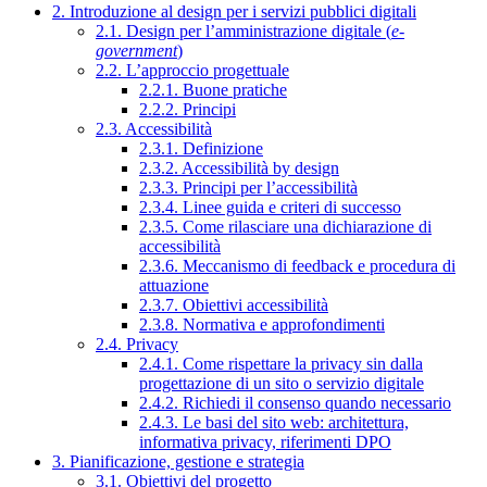
2. Introduzione al design per i servizi pubblici digitali
2.1. Design per l’amministrazione digitale (
e-
government
)
2.2. L’approccio progettuale
2.2.1. Buone pratiche
2.2.2. Principi
2.3. Accessibilità
2.3.1. Definizione
2.3.2. Accessibilità by design
2.3.3. Principi per l’accessibilità
2.3.4. Linee guida e criteri di successo
2.3.5. Come rilasciare una dichiarazione di
accessibilità
2.3.6. Meccanismo di feedback e procedura di
attuazione
2.3.7. Obiettivi accessibilità
2.3.8. Normativa e approfondimenti
2.4. Privacy
2.4.1. Come rispettare la privacy sin dalla
progettazione di un sito o servizio digitale
2.4.2. Richiedi il consenso quando necessario
2.4.3. Le basi del sito web: architettura,
informativa privacy, riferimenti DPO
3. Pianificazione, gestione e strategia
3.1. Obiettivi del progetto