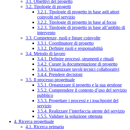
3.1. Obiettivi del progetto
3.2. Tipologie di progetti
3.2.1. Tipologie di progetto in base agli attori
coinvolti nel servizio
3.2.2. Tipologie di progetto in base al focus
3.2.3. Tipologie di progetto in base all’ambito di
intervento
3.3. Competenze, ruoli e figure coinvolte
3.3.1. Coordinatore di progetto
3.3.2. Definire ruoli e responsabilità
3.4. Metodo di lavoro
3.4.1. Definire processi, strumenti e rituali
3.4.2. Curare la documentazione di progetto
3.4.3. Organizzare tavoli tecnici collaborativi
3.4.4. Prendere decisioni
3.5. Il processo progettuale
3.5.1. Organizzare il progetto e la sua gestione
3.5.2. Comprendere il contesto d’uso del servizio
pubblico
3.5.3. Progettare i processi e i
touchpoint
del
servizio
3.5.4. Realizzare l’interfaccia utente del servizio
3.5.5. Validare la soluzione ottenuta
4. Ricerca progettuale
4.1. Ricerca primaria