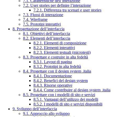
7.1. Caratteristiche dell’interazione
7.2. User stories per definire l’interazione
7.2.1. Differenza tra scenari e user stories
7.3. Flussi di interazione
7.4. Wireframe
7.5. Prototipi interattivi
8. Progettazione dell’interfaccia
8.1. Obiettivi dell’interfaccia
8.2. Elementi dell’interfaccia
8.2.1. Elementi di composizione
8.2.2. Elementi interattivi
8.2.3. Elementi testuali (microtesti)
8.3. Progettare e costruire in alta fedeltà
8.3.1. Layout di pagina
8.3.2. Prototipi in alta fedeltà
8.4. Progettare con il design system .italia
8.4.1. Documentazione
8.4.2. Benefici del design system
8.4.3. Risorse operative
8.4.4. Come contribuire al design system .italia
8.5. Progettare con i modelli di sito e servizi
8.5.1. Vantaggi dell’utilizzo dei modelli
8.5.2. I modelli di sito e servizi disponibili
9. Sviluppo dell’interfaccia
9.1. Approccio allo sviluppo