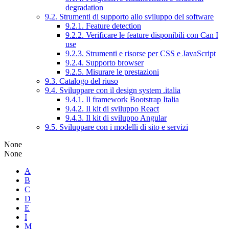
degradation
9.2. Strumenti di supporto allo sviluppo del software
9.2.1. Feature detection
9.2.2. Verificare le feature disponibili con Can I
use
9.2.3. Strumenti e risorse per CSS e JavaScript
9.2.4. Supporto browser
9.2.5. Misurare le prestazioni
9.3. Catalogo del riuso
9.4. Sviluppare con il design system .italia
9.4.1. Il framework Bootstrap Italia
9.4.2. Il kit di sviluppo React
9.4.3. Il kit di sviluppo Angular
9.5. Sviluppare con i modelli di sito e servizi
None
None
A
B
C
D
E
I
M