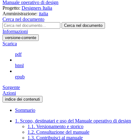
Manuale operativo di design
Progetto:
Designers Italia
Amministrazione:
italia
Cerca nel documento
Cerca nel documento
Informazioni
versione-corrente
Scarica
pdf
html
epub
Sorgente
Azioni
indice dei contenuti
Sommario
1. Scopo, destinatari e uso del Manuale operativo di design
1.1. Versionamento e storico
1.2. Consultazione del manuale
1.3. Contribuisci al manuale