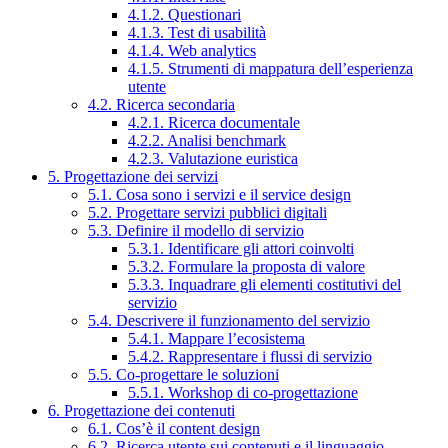
4.1.2. Questionari
4.1.3. Test di usabilità
4.1.4. Web analytics
4.1.5. Strumenti di mappatura dell’esperienza
utente
4.2. Ricerca secondaria
4.2.1. Ricerca documentale
4.2.2. Analisi benchmark
4.2.3. Valutazione euristica
5. Progettazione dei servizi
5.1. Cosa sono i servizi e il service design
5.2. Progettare servizi pubblici digitali
5.3. Definire il modello di servizio
5.3.1. Identificare gli attori coinvolti
5.3.2. Formulare la proposta di valore
5.3.3. Inquadrare gli elementi costitutivi del
servizio
5.4. Descrivere il funzionamento del servizio
5.4.1. Mappare l’ecosistema
5.4.2. Rappresentare i flussi di servizio
5.5. Co-progettare le soluzioni
5.5.1. Workshop di co-progettazione
6. Progettazione dei contenuti
6.1. Cos’è il content design
6.2. Ricerca utente sui contenuti e il linguaggio