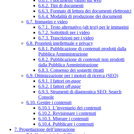
6.6.1. I documenti vanno sul web
6.6.2. Tipi di documenti
6.6.3. Formato di lettura dei documenti elettronici
6.6.4. Modalità di produzione dei documenti
6.7. Immagini e video
6.7.1. Testo alternativo (alt text) per le immagini
6.7.2. Sottotitoli per i video
6.7.3. Trascrizioni per i video
6.8. Proprietà intellettuale e privacy
6.8.1. Pubblicazione di contenuti prodotti dalla
Pubblica Amministrazione
6.8.2. Pubblicazione di contenuti non prodotti
dalla Pubblica Amministrazione
6.8.3. Consenso dei soggetti ritratti
6.9. Ottimizzazione per i motori di ricerca (SEO)
6.9.1. I fattori
on-page
6.9.2. I fattori
off-page
6.9.3. Strumenti di diagnostica SEO: Search
Console
6.10. Gestire i contenuti
6.10.1. L’inventario dei contenuti
6.10.2. Revisionare i contenuti
6.10.3. Migrare i contenuti
6.10.4. Pubblicare i contenuti
7. Progettazione dell’interazione