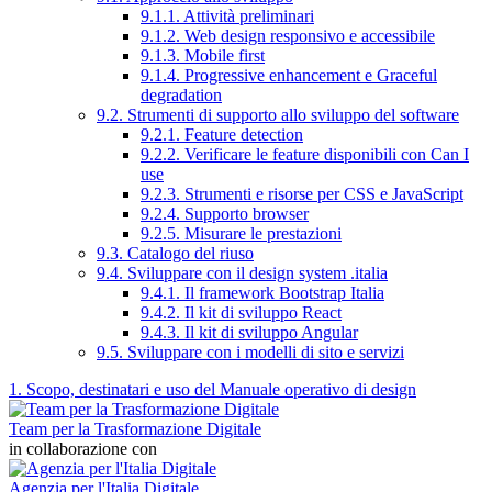
9.1.1. Attività preliminari
9.1.2. Web design responsivo e accessibile
9.1.3. Mobile first
9.1.4. Progressive enhancement e Graceful
degradation
9.2. Strumenti di supporto allo sviluppo del software
9.2.1. Feature detection
9.2.2. Verificare le feature disponibili con Can I
use
9.2.3. Strumenti e risorse per CSS e JavaScript
9.2.4. Supporto browser
9.2.5. Misurare le prestazioni
9.3. Catalogo del riuso
9.4. Sviluppare con il design system .italia
9.4.1. Il framework Bootstrap Italia
9.4.2. Il kit di sviluppo React
9.4.3. Il kit di sviluppo Angular
9.5. Sviluppare con i modelli di sito e servizi
1. Scopo, destinatari e uso del Manuale operativo di design
Team per la Trasformazione Digitale
in collaborazione con
Agenzia per l'Italia Digitale