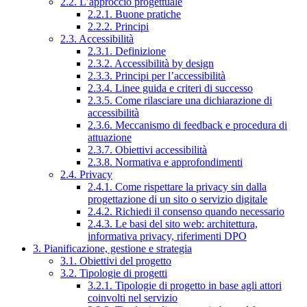
2.2. L’approccio progettuale
2.2.1. Buone pratiche
2.2.2. Principi
2.3. Accessibilità
2.3.1. Definizione
2.3.2. Accessibilità by design
2.3.3. Principi per l’accessibilità
2.3.4. Linee guida e criteri di successo
2.3.5. Come rilasciare una dichiarazione di
accessibilità
2.3.6. Meccanismo di feedback e procedura di
attuazione
2.3.7. Obiettivi accessibilità
2.3.8. Normativa e approfondimenti
2.4. Privacy
2.4.1. Come rispettare la privacy sin dalla
progettazione di un sito o servizio digitale
2.4.2. Richiedi il consenso quando necessario
2.4.3. Le basi del sito web: architettura,
informativa privacy, riferimenti DPO
3. Pianificazione, gestione e strategia
3.1. Obiettivi del progetto
3.2. Tipologie di progetti
3.2.1. Tipologie di progetto in base agli attori
coinvolti nel servizio