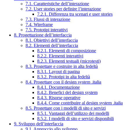
7.1. Caratteristiche dell’interazione
7.2. User stories per definire l’interazione
7.2.1. Differenza tra scenari e user stories
7.3. Flussi di interazione
7.4. Wireframe
7.5. Prototipi interattivi
8. Progettazione dell’interfaccia
8.1. Obiettivi dell’interfaccia
8.2. Elementi dell’interfaccia
8.2.1. Elementi di composizione
8.2.2. Elementi interattivi
8.2.3. Elementi testuali (microtesti)
8.3. Progettare e costruire in alta fedeltà
8.3.1. Layout di pagina
8.3.2. Prototipi in alta fedeltà
8.4. Progettare con il design system .italia
8.4.1. Documentazione
8.4.2. Benefici del design system
8.4.3. Risorse operative
8.4.4. Come contribuire al design system .italia
8.5. Progettare con i modelli di sito e servizi
8.5.1. Vantaggi dell’utilizzo dei modelli
8.5.2. I modelli di sito e servizi disponibili
9. Sviluppo dell’interfaccia
9.1. Approccio allo sviluppo