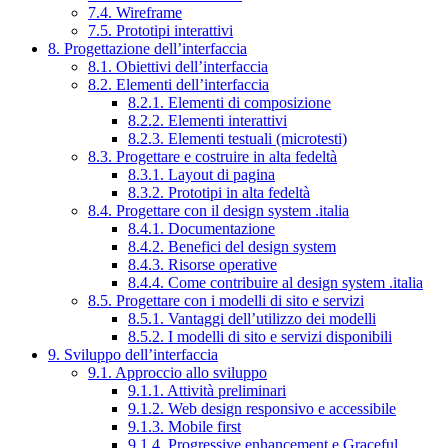
7.4. Wireframe
7.5. Prototipi interattivi
8. Progettazione dell’interfaccia
8.1. Obiettivi dell’interfaccia
8.2. Elementi dell’interfaccia
8.2.1. Elementi di composizione
8.2.2. Elementi interattivi
8.2.3. Elementi testuali (microtesti)
8.3. Progettare e costruire in alta fedeltà
8.3.1. Layout di pagina
8.3.2. Prototipi in alta fedeltà
8.4. Progettare con il design system .italia
8.4.1. Documentazione
8.4.2. Benefici del design system
8.4.3. Risorse operative
8.4.4. Come contribuire al design system .italia
8.5. Progettare con i modelli di sito e servizi
8.5.1. Vantaggi dell’utilizzo dei modelli
8.5.2. I modelli di sito e servizi disponibili
9. Sviluppo dell’interfaccia
9.1. Approccio allo sviluppo
9.1.1. Attività preliminari
9.1.2. Web design responsivo e accessibile
9.1.3. Mobile first
9.1.4. Progressive enhancement e Graceful