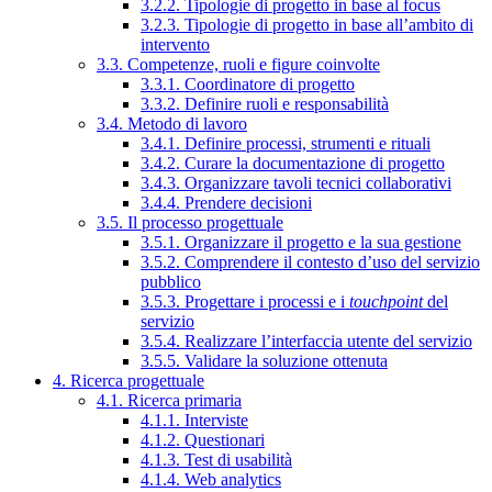
3.2.2. Tipologie di progetto in base al focus
3.2.3. Tipologie di progetto in base all’ambito di
intervento
3.3. Competenze, ruoli e figure coinvolte
3.3.1. Coordinatore di progetto
3.3.2. Definire ruoli e responsabilità
3.4. Metodo di lavoro
3.4.1. Definire processi, strumenti e rituali
3.4.2. Curare la documentazione di progetto
3.4.3. Organizzare tavoli tecnici collaborativi
3.4.4. Prendere decisioni
3.5. Il processo progettuale
3.5.1. Organizzare il progetto e la sua gestione
3.5.2. Comprendere il contesto d’uso del servizio
pubblico
3.5.3. Progettare i processi e i
touchpoint
del
servizio
3.5.4. Realizzare l’interfaccia utente del servizio
3.5.5. Validare la soluzione ottenuta
4. Ricerca progettuale
4.1. Ricerca primaria
4.1.1. Interviste
4.1.2. Questionari
4.1.3. Test di usabilità
4.1.4. Web analytics