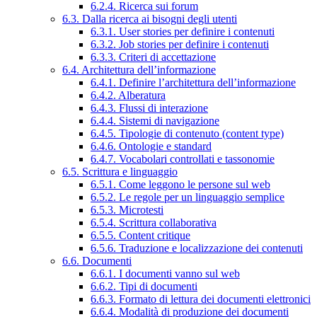
6.2.4. Ricerca sui forum
6.3. Dalla ricerca ai bisogni degli utenti
6.3.1. User stories per definire i contenuti
6.3.2. Job stories per definire i contenuti
6.3.3. Criteri di accettazione
6.4. Architettura dell’informazione
6.4.1. Definire l’architettura dell’informazione
6.4.2. Alberatura
6.4.3. Flussi di interazione
6.4.4. Sistemi di navigazione
6.4.5. Tipologie di contenuto (content type)
6.4.6. Ontologie e standard
6.4.7. Vocabolari controllati e tassonomie
6.5. Scrittura e linguaggio
6.5.1. Come leggono le persone sul web
6.5.2. Le regole per un linguaggio semplice
6.5.3. Microtesti
6.5.4. Scrittura collaborativa
6.5.5. Content critique
6.5.6. Traduzione e localizzazione dei contenuti
6.6. Documenti
6.6.1. I documenti vanno sul web
6.6.2. Tipi di documenti
6.6.3. Formato di lettura dei documenti elettronici
6.6.4. Modalità di produzione dei documenti