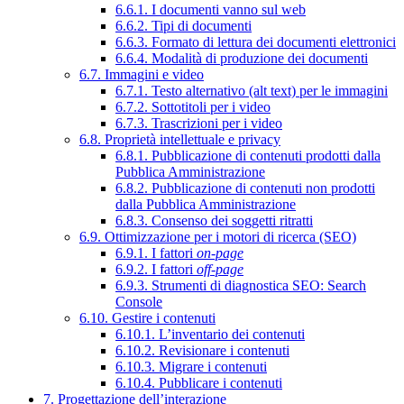
6.6.1. I documenti vanno sul web
6.6.2. Tipi di documenti
6.6.3. Formato di lettura dei documenti elettronici
6.6.4. Modalità di produzione dei documenti
6.7. Immagini e video
6.7.1. Testo alternativo (alt text) per le immagini
6.7.2. Sottotitoli per i video
6.7.3. Trascrizioni per i video
6.8. Proprietà intellettuale e privacy
6.8.1. Pubblicazione di contenuti prodotti dalla
Pubblica Amministrazione
6.8.2. Pubblicazione di contenuti non prodotti
dalla Pubblica Amministrazione
6.8.3. Consenso dei soggetti ritratti
6.9. Ottimizzazione per i motori di ricerca (SEO)
6.9.1. I fattori
on-page
6.9.2. I fattori
off-page
6.9.3. Strumenti di diagnostica SEO: Search
Console
6.10. Gestire i contenuti
6.10.1. L’inventario dei contenuti
6.10.2. Revisionare i contenuti
6.10.3. Migrare i contenuti
6.10.4. Pubblicare i contenuti
7. Progettazione dell’interazione