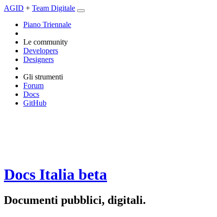
AGID
+
Team Digitale
Piano Triennale
Le community
Developers
Designers
Gli strumenti
Forum
Docs
GitHub
Docs Italia
beta
Documenti pubblici, digitali.