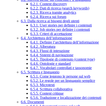
6.2.1. Content discovery
6.2.2. Dati di ricerca (search keywords)
6.2.3. Ricerca tramite analytics
6.2.4. Ricerca sui forum
6.3. Dalla ricerca ai bisogni degli utenti
6.3.1. User stories per definire i contenuti
6.3.2. Job stories per definire i contenuti
6.3.3. Criteri di accettazione
6.4. Architettura dell’informazione
6.4.1. Definire l’architettura dell’informazione
6.4.2. Alberatura
6.4.3. Flussi di interazione
6.4.4. Sistemi di navigazione
6.4.5. Tipologie di contenuto (content type)
6.4.6. Ontologie e standard
6.4.7. Vocabolari controllati e tassonomie
6.5. Scrittura e linguaggio
6.5.1. Come leggono le persone sul web
6.5.2. Le regole per un linguaggio semplice
6.5.3. Microtesti
6.5.4. Scrittura collaborativa
6.5.5. Content critique
6.5.6. Traduzione e localizzazione dei contenuti
6.6. Documenti