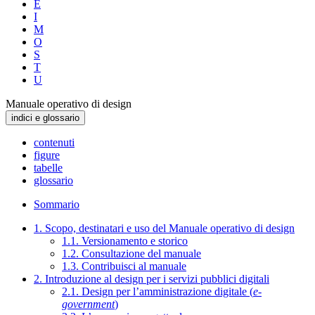
E
I
M
O
S
T
U
Manuale operativo di design
indici e glossario
contenuti
figure
tabelle
glossario
Sommario
1. Scopo, destinatari e uso del Manuale operativo di design
1.1. Versionamento e storico
1.2. Consultazione del manuale
1.3. Contribuisci al manuale
2. Introduzione al design per i servizi pubblici digitali
2.1. Design per l’amministrazione digitale (
e-
government
)