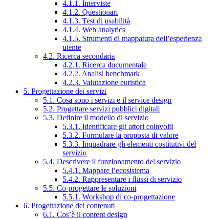
4.1.1. Interviste
4.1.2. Questionari
4.1.3. Test di usabilità
4.1.4. Web analytics
4.1.5. Strumenti di mappatura dell’esperienza
utente
4.2. Ricerca secondaria
4.2.1. Ricerca documentale
4.2.2. Analisi benchmark
4.2.3. Valutazione euristica
5. Progettazione dei servizi
5.1. Cosa sono i servizi e il service design
5.2. Progettare servizi pubblici digitali
5.3. Definire il modello di servizio
5.3.1. Identificare gli attori coinvolti
5.3.2. Formulare la proposta di valore
5.3.3. Inquadrare gli elementi costitutivi del
servizio
5.4. Descrivere il funzionamento del servizio
5.4.1. Mappare l’ecosistema
5.4.2. Rappresentare i flussi di servizio
5.5. Co-progettare le soluzioni
5.5.1. Workshop di co-progettazione
6. Progettazione dei contenuti
6.1. Cos’è il content design