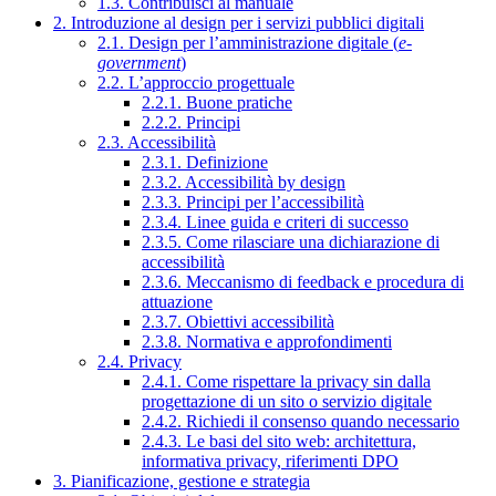
1.3. Contribuisci al manuale
2. Introduzione al design per i servizi pubblici digitali
2.1. Design per l’amministrazione digitale (
e-
government
)
2.2. L’approccio progettuale
2.2.1. Buone pratiche
2.2.2. Principi
2.3. Accessibilità
2.3.1. Definizione
2.3.2. Accessibilità by design
2.3.3. Principi per l’accessibilità
2.3.4. Linee guida e criteri di successo
2.3.5. Come rilasciare una dichiarazione di
accessibilità
2.3.6. Meccanismo di feedback e procedura di
attuazione
2.3.7. Obiettivi accessibilità
2.3.8. Normativa e approfondimenti
2.4. Privacy
2.4.1. Come rispettare la privacy sin dalla
progettazione di un sito o servizio digitale
2.4.2. Richiedi il consenso quando necessario
2.4.3. Le basi del sito web: architettura,
informativa privacy, riferimenti DPO
3. Pianificazione, gestione e strategia