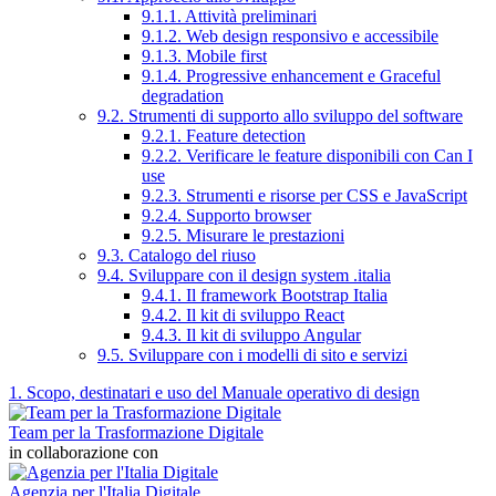
9.1.1. Attività preliminari
9.1.2. Web design responsivo e accessibile
9.1.3. Mobile first
9.1.4. Progressive enhancement e Graceful
degradation
9.2. Strumenti di supporto allo sviluppo del software
9.2.1. Feature detection
9.2.2. Verificare le feature disponibili con Can I
use
9.2.3. Strumenti e risorse per CSS e JavaScript
9.2.4. Supporto browser
9.2.5. Misurare le prestazioni
9.3. Catalogo del riuso
9.4. Sviluppare con il design system .italia
9.4.1. Il framework Bootstrap Italia
9.4.2. Il kit di sviluppo React
9.4.3. Il kit di sviluppo Angular
9.5. Sviluppare con i modelli di sito e servizi
1. Scopo, destinatari e uso del Manuale operativo di design
Team per la Trasformazione Digitale
in collaborazione con
Agenzia per l'Italia Digitale