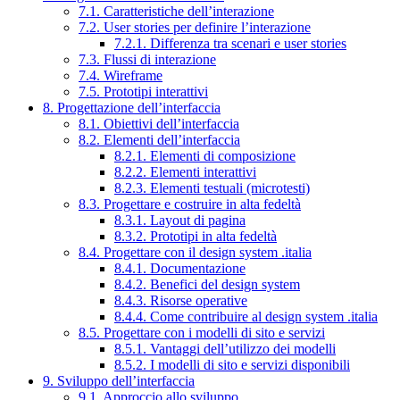
7.1. Caratteristiche dell’interazione
7.2. User stories per definire l’interazione
7.2.1. Differenza tra scenari e user stories
7.3. Flussi di interazione
7.4. Wireframe
7.5. Prototipi interattivi
8. Progettazione dell’interfaccia
8.1. Obiettivi dell’interfaccia
8.2. Elementi dell’interfaccia
8.2.1. Elementi di composizione
8.2.2. Elementi interattivi
8.2.3. Elementi testuali (microtesti)
8.3. Progettare e costruire in alta fedeltà
8.3.1. Layout di pagina
8.3.2. Prototipi in alta fedeltà
8.4. Progettare con il design system .italia
8.4.1. Documentazione
8.4.2. Benefici del design system
8.4.3. Risorse operative
8.4.4. Come contribuire al design system .italia
8.5. Progettare con i modelli di sito e servizi
8.5.1. Vantaggi dell’utilizzo dei modelli
8.5.2. I modelli di sito e servizi disponibili
9. Sviluppo dell’interfaccia
9.1. Approccio allo sviluppo