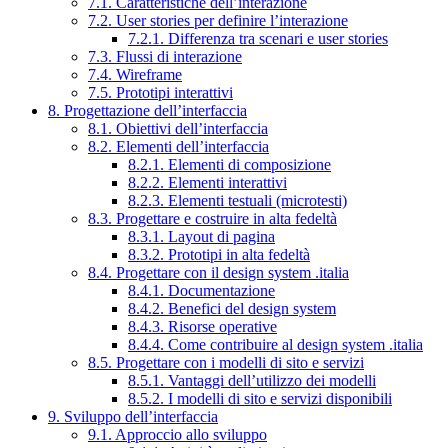
7.1. Caratteristiche dell’interazione
7.2. User stories per definire l’interazione
7.2.1. Differenza tra scenari e user stories
7.3. Flussi di interazione
7.4. Wireframe
7.5. Prototipi interattivi
8. Progettazione dell’interfaccia
8.1. Obiettivi dell’interfaccia
8.2. Elementi dell’interfaccia
8.2.1. Elementi di composizione
8.2.2. Elementi interattivi
8.2.3. Elementi testuali (microtesti)
8.3. Progettare e costruire in alta fedeltà
8.3.1. Layout di pagina
8.3.2. Prototipi in alta fedeltà
8.4. Progettare con il design system .italia
8.4.1. Documentazione
8.4.2. Benefici del design system
8.4.3. Risorse operative
8.4.4. Come contribuire al design system .italia
8.5. Progettare con i modelli di sito e servizi
8.5.1. Vantaggi dell’utilizzo dei modelli
8.5.2. I modelli di sito e servizi disponibili
9. Sviluppo dell’interfaccia
9.1. Approccio allo sviluppo