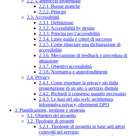
2.2. L’approccio progettuale
2.2.1. Buone pratiche
2.2.2. Principi
2.3. Accessibilità
2.3.1. Definizione
2.3.2. Accessibilità by design
2.3.3. Principi per l’accessibilità
2.3.4. Linee guida e criteri di successo
2.3.5. Come rilasciare una dichiarazione di
accessibilità
2.3.6. Meccanismo di feedback e procedura di
attuazione
2.3.7. Obiettivi accessibilità
2.3.8. Normativa e approfondimenti
2.4. Privacy
2.4.1. Come rispettare la privacy sin dalla
progettazione di un sito o servizio digitale
2.4.2. Richiedi il consenso quando necessario
2.4.3. Le basi del sito web: architettura,
informativa privacy, riferimenti DPO
3. Pianificazione, gestione e strategia
3.1. Obiettivi del progetto
3.2. Tipologie di progetti
3.2.1. Tipologie di progetto in base agli attori
coinvolti nel servizio