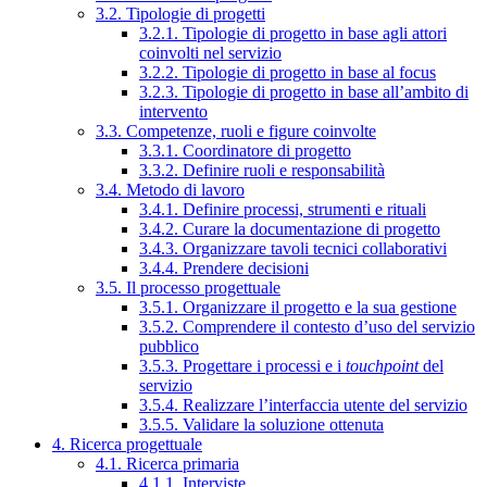
3.2. Tipologie di progetti
3.2.1. Tipologie di progetto in base agli attori
coinvolti nel servizio
3.2.2. Tipologie di progetto in base al focus
3.2.3. Tipologie di progetto in base all’ambito di
intervento
3.3. Competenze, ruoli e figure coinvolte
3.3.1. Coordinatore di progetto
3.3.2. Definire ruoli e responsabilità
3.4. Metodo di lavoro
3.4.1. Definire processi, strumenti e rituali
3.4.2. Curare la documentazione di progetto
3.4.3. Organizzare tavoli tecnici collaborativi
3.4.4. Prendere decisioni
3.5. Il processo progettuale
3.5.1. Organizzare il progetto e la sua gestione
3.5.2. Comprendere il contesto d’uso del servizio
pubblico
3.5.3. Progettare i processi e i
touchpoint
del
servizio
3.5.4. Realizzare l’interfaccia utente del servizio
3.5.5. Validare la soluzione ottenuta
4. Ricerca progettuale
4.1. Ricerca primaria
4.1.1. Interviste