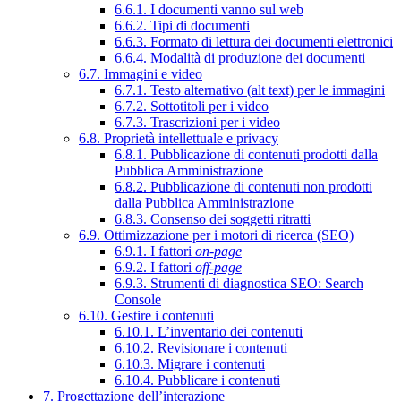
6.6.1. I documenti vanno sul web
6.6.2. Tipi di documenti
6.6.3. Formato di lettura dei documenti elettronici
6.6.4. Modalità di produzione dei documenti
6.7. Immagini e video
6.7.1. Testo alternativo (alt text) per le immagini
6.7.2. Sottotitoli per i video
6.7.3. Trascrizioni per i video
6.8. Proprietà intellettuale e privacy
6.8.1. Pubblicazione di contenuti prodotti dalla
Pubblica Amministrazione
6.8.2. Pubblicazione di contenuti non prodotti
dalla Pubblica Amministrazione
6.8.3. Consenso dei soggetti ritratti
6.9. Ottimizzazione per i motori di ricerca (SEO)
6.9.1. I fattori
on-page
6.9.2. I fattori
off-page
6.9.3. Strumenti di diagnostica SEO: Search
Console
6.10. Gestire i contenuti
6.10.1. L’inventario dei contenuti
6.10.2. Revisionare i contenuti
6.10.3. Migrare i contenuti
6.10.4. Pubblicare i contenuti
7. Progettazione dell’interazione