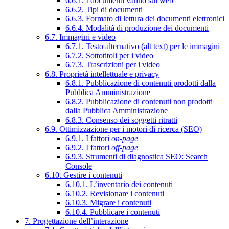
6.6.1. I documenti vanno sul web
6.6.2. Tipi di documenti
6.6.3. Formato di lettura dei documenti elettronici
6.6.4. Modalità di produzione dei documenti
6.7. Immagini e video
6.7.1. Testo alternativo (alt text) per le immagini
6.7.2. Sottotitoli per i video
6.7.3. Trascrizioni per i video
6.8. Proprietà intellettuale e privacy
6.8.1. Pubblicazione di contenuti prodotti dalla
Pubblica Amministrazione
6.8.2. Pubblicazione di contenuti non prodotti
dalla Pubblica Amministrazione
6.8.3. Consenso dei soggetti ritratti
6.9. Ottimizzazione per i motori di ricerca (SEO)
6.9.1. I fattori
on-page
6.9.2. I fattori
off-page
6.9.3. Strumenti di diagnostica SEO: Search
Console
6.10. Gestire i contenuti
6.10.1. L’inventario dei contenuti
6.10.2. Revisionare i contenuti
6.10.3. Migrare i contenuti
6.10.4. Pubblicare i contenuti
7. Progettazione dell’interazione