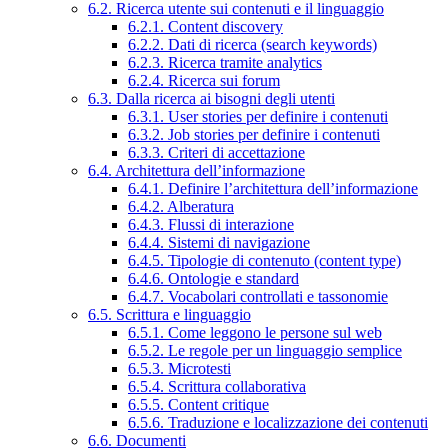
6.2. Ricerca utente sui contenuti e il linguaggio
6.2.1. Content discovery
6.2.2. Dati di ricerca (search keywords)
6.2.3. Ricerca tramite analytics
6.2.4. Ricerca sui forum
6.3. Dalla ricerca ai bisogni degli utenti
6.3.1. User stories per definire i contenuti
6.3.2. Job stories per definire i contenuti
6.3.3. Criteri di accettazione
6.4. Architettura dell’informazione
6.4.1. Definire l’architettura dell’informazione
6.4.2. Alberatura
6.4.3. Flussi di interazione
6.4.4. Sistemi di navigazione
6.4.5. Tipologie di contenuto (content type)
6.4.6. Ontologie e standard
6.4.7. Vocabolari controllati e tassonomie
6.5. Scrittura e linguaggio
6.5.1. Come leggono le persone sul web
6.5.2. Le regole per un linguaggio semplice
6.5.3. Microtesti
6.5.4. Scrittura collaborativa
6.5.5. Content critique
6.5.6. Traduzione e localizzazione dei contenuti
6.6. Documenti