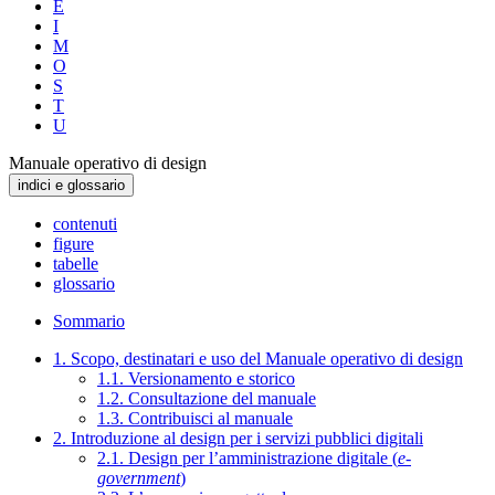
E
I
M
O
S
T
U
Manuale operativo di design
indici e glossario
contenuti
figure
tabelle
glossario
Sommario
1. Scopo, destinatari e uso del Manuale operativo di design
1.1. Versionamento e storico
1.2. Consultazione del manuale
1.3. Contribuisci al manuale
2. Introduzione al design per i servizi pubblici digitali
2.1. Design per l’amministrazione digitale (
e-
government
)