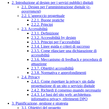
2. Introduzione al design per i servizi pubblici digitali
2.1. Design per l’amministrazione digitale (
e-
government
)
2.2. L’approccio progettuale
2.2.1. Buone pratiche
2.2.2. Principi
2.3. Accessibilità
2.3.1. Definizione
2.3.2. Accessibilità by design
2.3.3. Principi per l’accessibilità
2.3.4. Linee guida e criteri di successo
2.3.5. Come rilasciare una dichiarazione di
accessibilità
2.3.6. Meccanismo di feedback e procedura di
attuazione
2.3.7. Obiettivi accessibilità
2.3.8. Normativa e approfondimenti
2.4. Privacy
2.4.1. Come rispettare la privacy sin dalla
progettazione di un sito o servizio digitale
2.4.2. Richiedi il consenso quando necessario
2.4.3. Le basi del sito web: architettura,
informativa privacy, riferimenti DPO
3. Pianificazione, gestione e strategia
3.1. Obiettivi del progetto