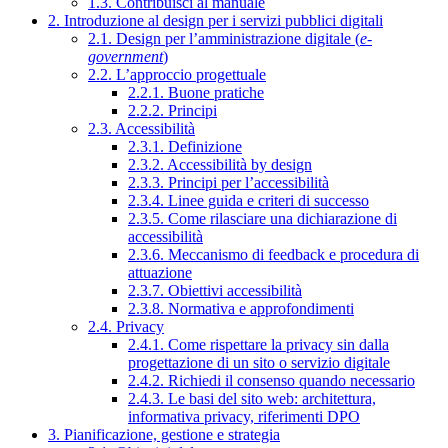
1.3. Contribuisci al manuale
2. Introduzione al design per i servizi pubblici digitali
2.1. Design per l’amministrazione digitale (
e-
government
)
2.2. L’approccio progettuale
2.2.1. Buone pratiche
2.2.2. Principi
2.3. Accessibilità
2.3.1. Definizione
2.3.2. Accessibilità by design
2.3.3. Principi per l’accessibilità
2.3.4. Linee guida e criteri di successo
2.3.5. Come rilasciare una dichiarazione di
accessibilità
2.3.6. Meccanismo di feedback e procedura di
attuazione
2.3.7. Obiettivi accessibilità
2.3.8. Normativa e approfondimenti
2.4. Privacy
2.4.1. Come rispettare la privacy sin dalla
progettazione di un sito o servizio digitale
2.4.2. Richiedi il consenso quando necessario
2.4.3. Le basi del sito web: architettura,
informativa privacy, riferimenti DPO
3. Pianificazione, gestione e strategia