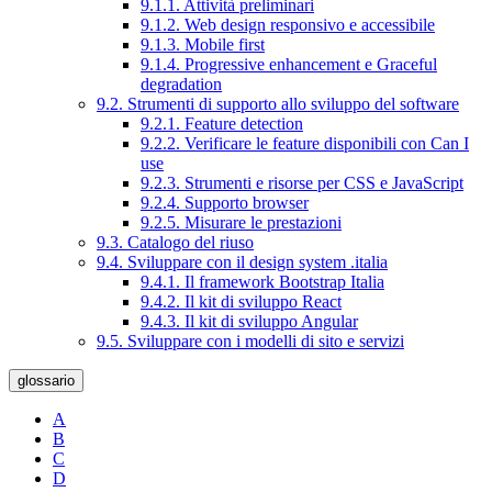
9.1.1. Attività preliminari
9.1.2. Web design responsivo e accessibile
9.1.3. Mobile first
9.1.4. Progressive enhancement e Graceful
degradation
9.2. Strumenti di supporto allo sviluppo del software
9.2.1. Feature detection
9.2.2. Verificare le feature disponibili con Can I
use
9.2.3. Strumenti e risorse per CSS e JavaScript
9.2.4. Supporto browser
9.2.5. Misurare le prestazioni
9.3. Catalogo del riuso
9.4. Sviluppare con il design system .italia
9.4.1. Il framework Bootstrap Italia
9.4.2. Il kit di sviluppo React
9.4.3. Il kit di sviluppo Angular
9.5. Sviluppare con i modelli di sito e servizi
glossario
A
B
C
D