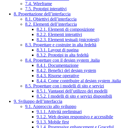
7.4. Wireframe
7.5. Prototipi interattivi
8. Progettazione dell’interfaccia
8.1. Obiettivi dell’interfaccia
8.2. Elementi dell’interfaccia
8.2.1. Elementi di composizione
8.2.2. Elementi interattivi
8.2.3. Elementi testuali (microtesti)
8.3. Progettare e costruire in alta fedeltà
8.3.1. Layout di pagina
8.3.2. Prototipi in alta fedeltà
8.4. Progettare con il design system .italia
8.4.1. Documentazione
8.4.2. Benefici del design system
8.4.3. Risorse operative
8.4.4. Come contribuire al design system .italia
8.5. Progettare con i modelli di sito e servizi
8.5.1. Vantaggi dell’utilizzo dei modelli
8.5.2. I modelli di sito e servizi disponibili
9. Sviluppo dell’interfaccia
9.1. Approccio allo sviluppo
9.1.1. Attività preliminari
9.1.2. Web design responsivo e accessibile
9.1.3. Mobile first
9.1.4. Progressive enhancement e Graceful