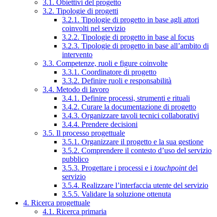
3.1. Obiettivi del progetto
3.2. Tipologie di progetti
3.2.1. Tipologie di progetto in base agli attori
coinvolti nel servizio
3.2.2. Tipologie di progetto in base al focus
3.2.3. Tipologie di progetto in base all’ambito di
intervento
3.3. Competenze, ruoli e figure coinvolte
3.3.1. Coordinatore di progetto
3.3.2. Definire ruoli e responsabilità
3.4. Metodo di lavoro
3.4.1. Definire processi, strumenti e rituali
3.4.2. Curare la documentazione di progetto
3.4.3. Organizzare tavoli tecnici collaborativi
3.4.4. Prendere decisioni
3.5. Il processo progettuale
3.5.1. Organizzare il progetto e la sua gestione
3.5.2. Comprendere il contesto d’uso del servizio
pubblico
3.5.3. Progettare i processi e i
touchpoint
del
servizio
3.5.4. Realizzare l’interfaccia utente del servizio
3.5.5. Validare la soluzione ottenuta
4. Ricerca progettuale
4.1. Ricerca primaria