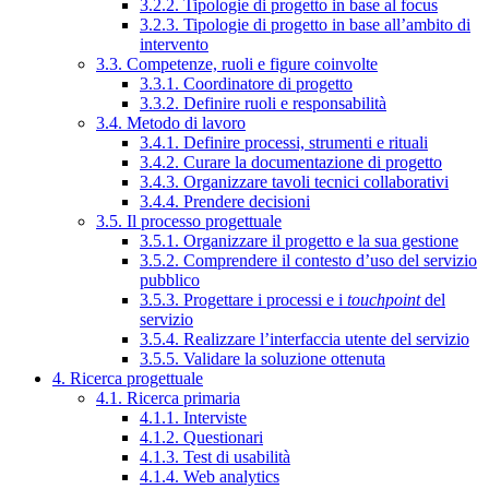
3.2.2. Tipologie di progetto in base al focus
3.2.3. Tipologie di progetto in base all’ambito di
intervento
3.3. Competenze, ruoli e figure coinvolte
3.3.1. Coordinatore di progetto
3.3.2. Definire ruoli e responsabilità
3.4. Metodo di lavoro
3.4.1. Definire processi, strumenti e rituali
3.4.2. Curare la documentazione di progetto
3.4.3. Organizzare tavoli tecnici collaborativi
3.4.4. Prendere decisioni
3.5. Il processo progettuale
3.5.1. Organizzare il progetto e la sua gestione
3.5.2. Comprendere il contesto d’uso del servizio
pubblico
3.5.3. Progettare i processi e i
touchpoint
del
servizio
3.5.4. Realizzare l’interfaccia utente del servizio
3.5.5. Validare la soluzione ottenuta
4. Ricerca progettuale
4.1. Ricerca primaria
4.1.1. Interviste
4.1.2. Questionari
4.1.3. Test di usabilità
4.1.4. Web analytics