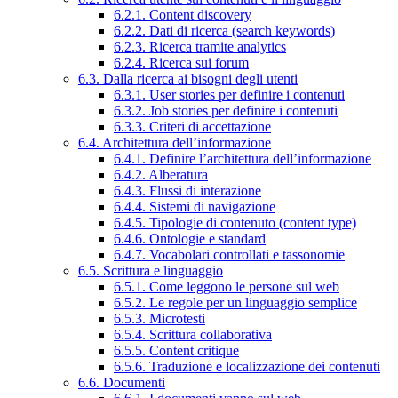
6.2.1. Content discovery
6.2.2. Dati di ricerca (search keywords)
6.2.3. Ricerca tramite analytics
6.2.4. Ricerca sui forum
6.3. Dalla ricerca ai bisogni degli utenti
6.3.1. User stories per definire i contenuti
6.3.2. Job stories per definire i contenuti
6.3.3. Criteri di accettazione
6.4. Architettura dell’informazione
6.4.1. Definire l’architettura dell’informazione
6.4.2. Alberatura
6.4.3. Flussi di interazione
6.4.4. Sistemi di navigazione
6.4.5. Tipologie di contenuto (content type)
6.4.6. Ontologie e standard
6.4.7. Vocabolari controllati e tassonomie
6.5. Scrittura e linguaggio
6.5.1. Come leggono le persone sul web
6.5.2. Le regole per un linguaggio semplice
6.5.3. Microtesti
6.5.4. Scrittura collaborativa
6.5.5. Content critique
6.5.6. Traduzione e localizzazione dei contenuti
6.6. Documenti