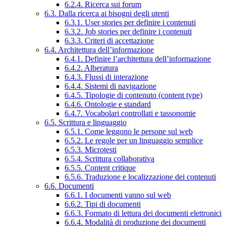
6.2.4. Ricerca sui forum
6.3. Dalla ricerca ai bisogni degli utenti
6.3.1. User stories per definire i contenuti
6.3.2. Job stories per definire i contenuti
6.3.3. Criteri di accettazione
6.4. Architettura dell’informazione
6.4.1. Definire l’architettura dell’informazione
6.4.2. Alberatura
6.4.3. Flussi di interazione
6.4.4. Sistemi di navigazione
6.4.5. Tipologie di contenuto (content type)
6.4.6. Ontologie e standard
6.4.7. Vocabolari controllati e tassonomie
6.5. Scrittura e linguaggio
6.5.1. Come leggono le persone sul web
6.5.2. Le regole per un linguaggio semplice
6.5.3. Microtesti
6.5.4. Scrittura collaborativa
6.5.5. Content critique
6.5.6. Traduzione e localizzazione dei contenuti
6.6. Documenti
6.6.1. I documenti vanno sul web
6.6.2. Tipi di documenti
6.6.3. Formato di lettura dei documenti elettronici
6.6.4. Modalità di produzione dei documenti