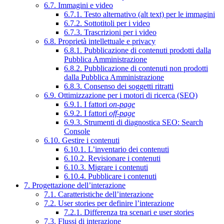
6.7. Immagini e video
6.7.1. Testo alternativo (alt text) per le immagini
6.7.2. Sottotitoli per i video
6.7.3. Trascrizioni per i video
6.8. Proprietà intellettuale e privacy
6.8.1. Pubblicazione di contenuti prodotti dalla
Pubblica Amministrazione
6.8.2. Pubblicazione di contenuti non prodotti
dalla Pubblica Amministrazione
6.8.3. Consenso dei soggetti ritratti
6.9. Ottimizzazione per i motori di ricerca (SEO)
6.9.1. I fattori
on-page
6.9.2. I fattori
off-page
6.9.3. Strumenti di diagnostica SEO: Search
Console
6.10. Gestire i contenuti
6.10.1. L’inventario dei contenuti
6.10.2. Revisionare i contenuti
6.10.3. Migrare i contenuti
6.10.4. Pubblicare i contenuti
7. Progettazione dell’interazione
7.1. Caratteristiche dell’interazione
7.2. User stories per definire l’interazione
7.2.1. Differenza tra scenari e user stories
7.3. Flussi di interazione