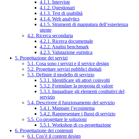
4.1.1. Interviste
4.1.2. Questionari
4.1.3. Test di usabilità
4.1.4. Web analytics
4.1.5. Strumenti di mappatura dell’esperienza
utente
4.2. Ricerca secondaria
4.2.1. Ricerca documentale
4.2.2. Analisi benchmark
4.2.3. Valutazione euristica
5. Progettazione dei servizi
5.1. Cosa sono i servizi e il service design
5.2. Progettare servizi pubblici digitali
5.3. Definire il modello di servizio
5.3.1. Identificare gli attori coinvolti
5.3.2. Formulare la proposta di valore
5.3.3. Inquadrare gli elementi costitutivi del
servizio
5.4. Descrivere il funzionamento del servizio
5.4.1. Mappare l’ecosistema
5.4.2. Rappresentare i flussi di servizio
5.5. Co-progettare le soluzioni
5.5.1. Workshop di co-progettazione
6. Progettazione dei contenuti
6.1. Cos’è il content design