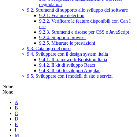
degradation
9.2. Strumenti di supporto allo sviluppo del software
9.2.1. Feature detection
9.2.2. Verificare le feature disponibili con Can I
use
9.2.3. Strumenti e risorse per CSS e JavaScript
9.2.4. Supporto browser
9.2.5. Misurare le prestazioni
9.3. Catalogo del riuso
9.4. Sviluppare con il design system .italia
9.4.1. Il framework Bootstrap Italia
9.4.2. Il kit di sviluppo React
9.4.3. Il kit di sviluppo Angular
9.5. Sviluppare con i modelli di sito e servizi
None
None
A
B
C
D
E
I
M