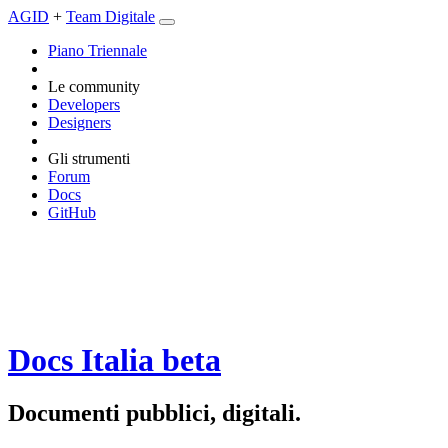
AGID
+
Team Digitale
Piano Triennale
Le community
Developers
Designers
Gli strumenti
Forum
Docs
GitHub
Docs Italia
beta
Documenti pubblici, digitali.