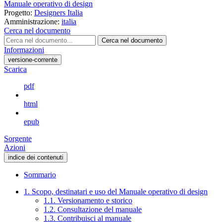
Manuale operativo di design
Progetto:
Designers Italia
Amministrazione:
italia
Cerca nel documento
Cerca nel documento
Informazioni
versione-corrente
Scarica
pdf
html
epub
Sorgente
Azioni
indice dei contenuti
Sommario
1. Scopo, destinatari e uso del Manuale operativo di design
1.1. Versionamento e storico
1.2. Consultazione del manuale
1.3. Contribuisci al manuale