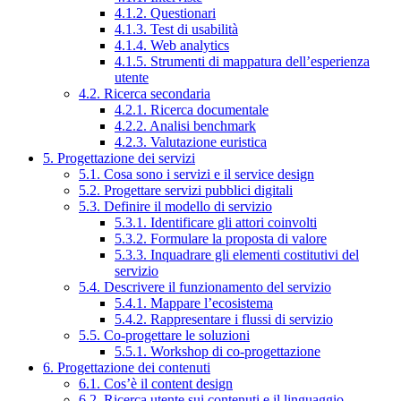
4.1.2. Questionari
4.1.3. Test di usabilità
4.1.4. Web analytics
4.1.5. Strumenti di mappatura dell’esperienza
utente
4.2. Ricerca secondaria
4.2.1. Ricerca documentale
4.2.2. Analisi benchmark
4.2.3. Valutazione euristica
5. Progettazione dei servizi
5.1. Cosa sono i servizi e il service design
5.2. Progettare servizi pubblici digitali
5.3. Definire il modello di servizio
5.3.1. Identificare gli attori coinvolti
5.3.2. Formulare la proposta di valore
5.3.3. Inquadrare gli elementi costitutivi del
servizio
5.4. Descrivere il funzionamento del servizio
5.4.1. Mappare l’ecosistema
5.4.2. Rappresentare i flussi di servizio
5.5. Co-progettare le soluzioni
5.5.1. Workshop di co-progettazione
6. Progettazione dei contenuti
6.1. Cos’è il content design
6.2. Ricerca utente sui contenuti e il linguaggio