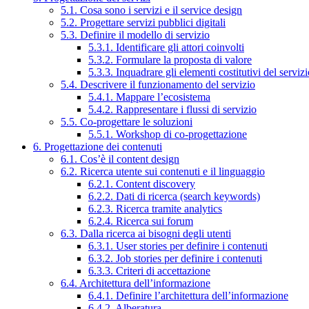
5.1. Cosa sono i servizi e il service design
5.2. Progettare servizi pubblici digitali
5.3. Definire il modello di servizio
5.3.1. Identificare gli attori coinvolti
5.3.2. Formulare la proposta di valore
5.3.3. Inquadrare gli elementi costitutivi del serviz
5.4. Descrivere il funzionamento del servizio
5.4.1. Mappare l’ecosistema
5.4.2. Rappresentare i flussi di servizio
5.5. Co-progettare le soluzioni
5.5.1. Workshop di co-progettazione
6. Progettazione dei contenuti
6.1. Cos’è il content design
6.2. Ricerca utente sui contenuti e il linguaggio
6.2.1. Content discovery
6.2.2. Dati di ricerca (search keywords)
6.2.3. Ricerca tramite analytics
6.2.4. Ricerca sui forum
6.3. Dalla ricerca ai bisogni degli utenti
6.3.1. User stories per definire i contenuti
6.3.2. Job stories per definire i contenuti
6.3.3. Criteri di accettazione
6.4. Architettura dell’informazione
6.4.1. Definire l’architettura dell’informazione
6.4.2. Alberatura