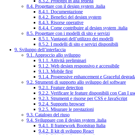
8.3.2. Prototipi in alta fedeltà
8.4. Progettare con il design system .italia
8.4.1. Documentazione
8.4.2. Benefici del design system
8.4.3. Risorse operative
8.4.4. Come contribuire al design system .italia
8.5. Progettare con i modelli di sito e servizi
8.5.1. Vantaggi dell’utilizzo dei modelli
8.5.2. I modelli di sito e servizi disponibili
9. Sviluppo dell’interfaccia
9.1. Approccio allo sviluppo
9.1.1. Attività preliminari
9.1.2. Web design responsivo e accessibile
9.1.3. Mobile first
9.1.4. Progressive enhancement e Graceful degrad
9.2. Strumenti di supporto allo sviluppo del software
9.2.1. Feature detection
9.2.2. Verificare le feature disponibili con Can I us
9.2.3. Strumenti e risorse per CSS e JavaScript
9.2.4. Supporto browser
9.2.5. Misurare le prestazioni
9.3. Catalogo del riuso
9.4. Sviluppare con il design system .italia
9.4.1. Il framework Bootstrap Italia
9.4.2. Il kit di sviluppo React