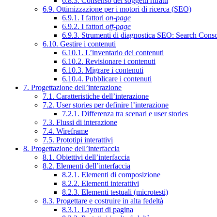
6.8.3. Consenso dei soggetti ritratti
6.9. Ottimizzazione per i motori di ricerca (SEO)
6.9.1. I fattori
on-page
6.9.2. I fattori
off-page
6.9.3. Strumenti di diagnostica SEO: Search Cons
6.10. Gestire i contenuti
6.10.1. L’inventario dei contenuti
6.10.2. Revisionare i contenuti
6.10.3. Migrare i contenuti
6.10.4. Pubblicare i contenuti
7. Progettazione dell’interazione
7.1. Caratteristiche dell’interazione
7.2. User stories per definire l’interazione
7.2.1. Differenza tra scenari e user stories
7.3. Flussi di interazione
7.4. Wireframe
7.5. Prototipi interattivi
8. Progettazione dell’interfaccia
8.1. Obiettivi dell’interfaccia
8.2. Elementi dell’interfaccia
8.2.1. Elementi di composizione
8.2.2. Elementi interattivi
8.2.3. Elementi testuali (microtesti)
8.3. Progettare e costruire in alta fedeltà
8.3.1. Layout di pagina