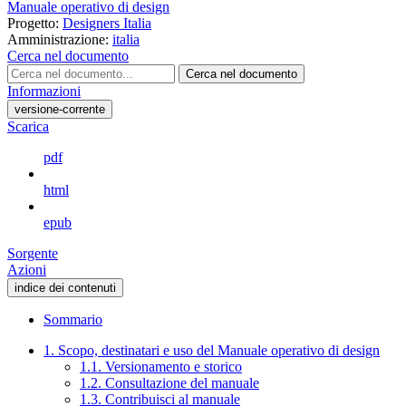
Manuale operativo di design
Progetto:
Designers Italia
Amministrazione:
italia
Cerca nel documento
Cerca nel documento
Informazioni
versione-corrente
Scarica
pdf
html
epub
Sorgente
Azioni
indice dei contenuti
Sommario
1. Scopo, destinatari e uso del Manuale operativo di design
1.1. Versionamento e storico
1.2. Consultazione del manuale
1.3. Contribuisci al manuale