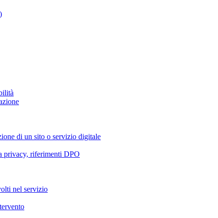
)
ilità
azione
ione di un sito o servizio digitale
va privacy, riferimenti DPO
olti nel servizio
ntervento