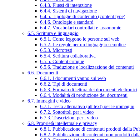
6.4.3. Flussi di interazione
6.4.4. Sistemi di navigazione
6.4.5. Tipologie di contenuto (content type)
6.4.6. Ontologie e standard
6.4.7. Vocabolari controllati e tassonomie
6.5. Scrittura e linguaggio
6.5.1. Come leggono le persone sul web
6.5.2. Le regole per un linguaggio semplice
6.5.3. Microtesti
6.5.4. Scrittura collaborativa
6.5.5. Content critique
6.5.6. Traduzione e localizzazione dei contenuti
6.6. Documenti
6.6.1. I documenti vanno sul web
6.6.2. Tipi di documenti
6.6.3. Formato di lettura dei documenti elettronici
6.6.4. Modalità di produzione dei documenti
6.7. Immagini e video
6.7.1. Testo alternativo (alt text) per le immagini
6.7.2. Sottotitoli per i video
6.7.3. Trascrizioni per i video
6.8. Proprietà intellettuale e privacy
6.8.1. Pubblicazione di contenuti prodotti dalla P
6.8.2. Pubblicazione di contenuti non prodotti dal