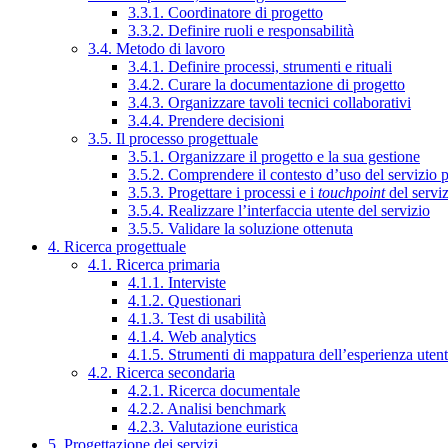
3.3.1. Coordinatore di progetto
3.3.2. Definire ruoli e responsabilità
3.4. Metodo di lavoro
3.4.1. Definire processi, strumenti e rituali
3.4.2. Curare la documentazione di progetto
3.4.3. Organizzare tavoli tecnici collaborativi
3.4.4. Prendere decisioni
3.5. Il processo progettuale
3.5.1. Organizzare il progetto e la sua gestione
3.5.2. Comprendere il contesto d’uso del servizio 
3.5.3. Progettare i processi e i
touchpoint
del servi
3.5.4. Realizzare l’interfaccia utente del servizio
3.5.5. Validare la soluzione ottenuta
4. Ricerca progettuale
4.1. Ricerca primaria
4.1.1. Interviste
4.1.2. Questionari
4.1.3. Test di usabilità
4.1.4. Web analytics
4.1.5. Strumenti di mappatura dell’esperienza uten
4.2. Ricerca secondaria
4.2.1. Ricerca documentale
4.2.2. Analisi benchmark
4.2.3. Valutazione euristica
5. Progettazione dei servizi