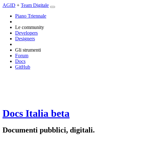
AGID
+
Team Digitale
Piano Triennale
Le community
Developers
Designers
Gli strumenti
Forum
Docs
GitHub
Docs Italia
beta
Documenti pubblici, digitali.