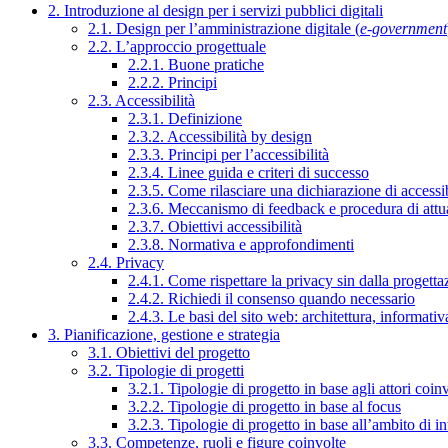
2. Introduzione al design per i servizi pubblici digitali
2.1. Design per l’amministrazione digitale (
e-government
2.2. L’approccio progettuale
2.2.1. Buone pratiche
2.2.2. Principi
2.3. Accessibilità
2.3.1. Definizione
2.3.2. Accessibilità by design
2.3.3. Principi per l’accessibilità
2.3.4. Linee guida e criteri di successo
2.3.5. Come rilasciare una dichiarazione di accessib
2.3.6. Meccanismo di feedback e procedura di attu
2.3.7. Obiettivi accessibilità
2.3.8. Normativa e approfondimenti
2.4. Privacy
2.4.1. Come rispettare la privacy sin dalla progettaz
2.4.2. Richiedi il consenso quando necessario
2.4.3. Le basi del sito web: architettura, informati
3. Pianificazione, gestione e strategia
3.1. Obiettivi del progetto
3.2. Tipologie di progetti
3.2.1. Tipologie di progetto in base agli attori coinv
3.2.2. Tipologie di progetto in base al focus
3.2.3. Tipologie di progetto in base all’ambito di i
3.3. Competenze, ruoli e figure coinvolte