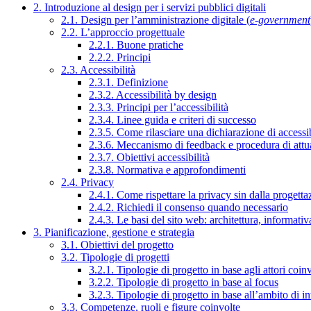
2. Introduzione al design per i servizi pubblici digitali
2.1. Design per l’amministrazione digitale (
e-government
2.2. L’approccio progettuale
2.2.1. Buone pratiche
2.2.2. Principi
2.3. Accessibilità
2.3.1. Definizione
2.3.2. Accessibilità by design
2.3.3. Principi per l’accessibilità
2.3.4. Linee guida e criteri di successo
2.3.5. Come rilasciare una dichiarazione di accessib
2.3.6. Meccanismo di feedback e procedura di attu
2.3.7. Obiettivi accessibilità
2.3.8. Normativa e approfondimenti
2.4. Privacy
2.4.1. Come rispettare la privacy sin dalla progettaz
2.4.2. Richiedi il consenso quando necessario
2.4.3. Le basi del sito web: architettura, informati
3. Pianificazione, gestione e strategia
3.1. Obiettivi del progetto
3.2. Tipologie di progetti
3.2.1. Tipologie di progetto in base agli attori coinv
3.2.2. Tipologie di progetto in base al focus
3.2.3. Tipologie di progetto in base all’ambito di i
3.3. Competenze, ruoli e figure coinvolte