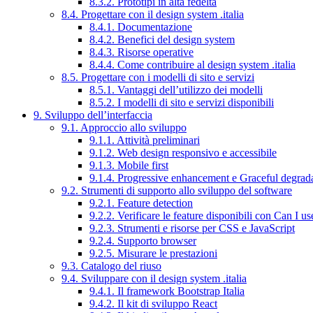
8.3.2. Prototipi in alta fedeltà
8.4. Progettare con il design system .italia
8.4.1. Documentazione
8.4.2. Benefici del design system
8.4.3. Risorse operative
8.4.4. Come contribuire al design system .italia
8.5. Progettare con i modelli di sito e servizi
8.5.1. Vantaggi dell’utilizzo dei modelli
8.5.2. I modelli di sito e servizi disponibili
9. Sviluppo dell’interfaccia
9.1. Approccio allo sviluppo
9.1.1. Attività preliminari
9.1.2. Web design responsivo e accessibile
9.1.3. Mobile first
9.1.4. Progressive enhancement e Graceful degrad
9.2. Strumenti di supporto allo sviluppo del software
9.2.1. Feature detection
9.2.2. Verificare le feature disponibili con Can I us
9.2.3. Strumenti e risorse per CSS e JavaScript
9.2.4. Supporto browser
9.2.5. Misurare le prestazioni
9.3. Catalogo del riuso
9.4. Sviluppare con il design system .italia
9.4.1. Il framework Bootstrap Italia
9.4.2. Il kit di sviluppo React