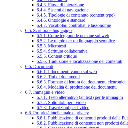
6.4.3. Flussi di interazione
6.4.4. Sistemi di navigazione
6.4.5. Tipologie di contenuto (content type)
6.4.6. Ontologie e standard
6.4.7. Vocabolari controllati e tassonomie
6.5. Scrittura e linguaggio
6.5.1. Come leggono le persone sul web
6.5.2. Le regole per un linguaggio semplice
6.5.3. Microtesti
6.5.4. Scrittura collaborativa
6.5.5. Content critique
6.5.6. Traduzione e localizzazione dei contenuti
6.6. Documenti
6.6.1. I documenti vanno sul web
6.6.2. Tipi di documenti
6.6.3. Formato di lettura dei documenti elettronici
6.6.4. Modalità di produzione dei documenti
6.7. Immagini e video
6.7.1. Testo alternativo (alt text) per le immagini
6.7.2. Sottotitoli per i video
6.7.3. Trascrizioni per i video
6.8. Proprietà intellettuale e privacy
6.8.1. Pubblicazione di contenuti prodotti dalla P
6.8.2. Pubblicazione di contenuti non prodotti dal