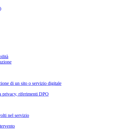
)
ilità
azione
ione di un sito o servizio digitale
va privacy, riferimenti DPO
olti nel servizio
ntervento