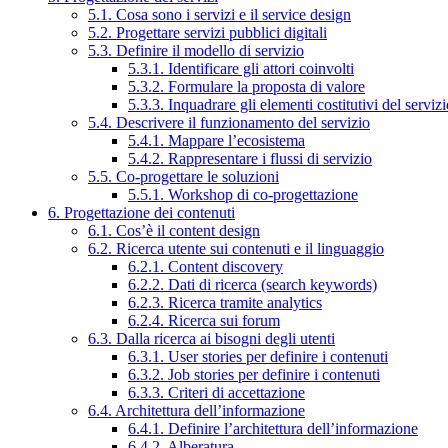
5.1. Cosa sono i servizi e il service design
5.2. Progettare servizi pubblici digitali
5.3. Definire il modello di servizio
5.3.1. Identificare gli attori coinvolti
5.3.2. Formulare la proposta di valore
5.3.3. Inquadrare gli elementi costitutivi del serviz
5.4. Descrivere il funzionamento del servizio
5.4.1. Mappare l’ecosistema
5.4.2. Rappresentare i flussi di servizio
5.5. Co-progettare le soluzioni
5.5.1. Workshop di co-progettazione
6. Progettazione dei contenuti
6.1. Cos’è il content design
6.2. Ricerca utente sui contenuti e il linguaggio
6.2.1. Content discovery
6.2.2. Dati di ricerca (search keywords)
6.2.3. Ricerca tramite analytics
6.2.4. Ricerca sui forum
6.3. Dalla ricerca ai bisogni degli utenti
6.3.1. User stories per definire i contenuti
6.3.2. Job stories per definire i contenuti
6.3.3. Criteri di accettazione
6.4. Architettura dell’informazione
6.4.1. Definire l’architettura dell’informazione
6.4.2. Alberatura