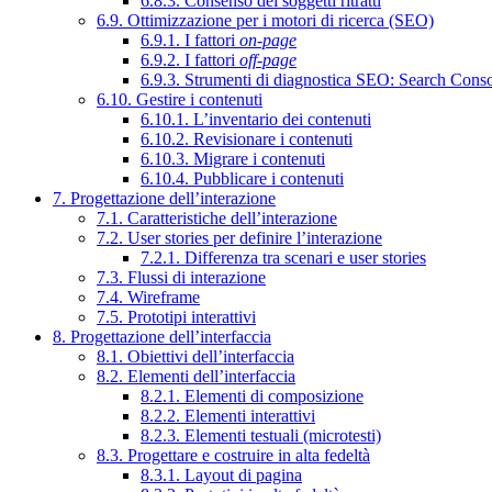
6.8.3. Consenso dei soggetti ritratti
6.9. Ottimizzazione per i motori di ricerca (SEO)
6.9.1. I fattori
on-page
6.9.2. I fattori
off-page
6.9.3. Strumenti di diagnostica SEO: Search Cons
6.10. Gestire i contenuti
6.10.1. L’inventario dei contenuti
6.10.2. Revisionare i contenuti
6.10.3. Migrare i contenuti
6.10.4. Pubblicare i contenuti
7. Progettazione dell’interazione
7.1. Caratteristiche dell’interazione
7.2. User stories per definire l’interazione
7.2.1. Differenza tra scenari e user stories
7.3. Flussi di interazione
7.4. Wireframe
7.5. Prototipi interattivi
8. Progettazione dell’interfaccia
8.1. Obiettivi dell’interfaccia
8.2. Elementi dell’interfaccia
8.2.1. Elementi di composizione
8.2.2. Elementi interattivi
8.2.3. Elementi testuali (microtesti)
8.3. Progettare e costruire in alta fedeltà
8.3.1. Layout di pagina