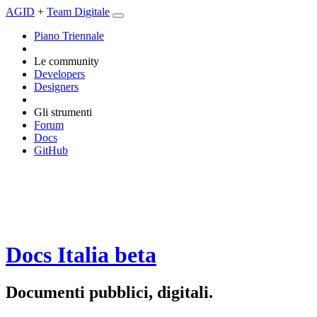
AGID
+
Team Digitale
Piano Triennale
Le community
Developers
Designers
Gli strumenti
Forum
Docs
GitHub
Docs Italia
beta
Documenti pubblici, digitali.