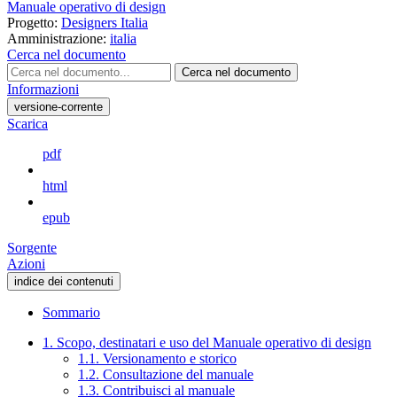
Manuale operativo di design
Progetto:
Designers Italia
Amministrazione:
italia
Cerca nel documento
Cerca nel documento
Informazioni
versione-corrente
Scarica
pdf
html
epub
Sorgente
Azioni
indice dei contenuti
Sommario
1. Scopo, destinatari e uso del Manuale operativo di design
1.1. Versionamento e storico
1.2. Consultazione del manuale
1.3. Contribuisci al manuale