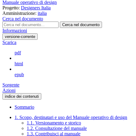
Manuale operativo di design
Progetto:
Designers Italia
Amministrazione:
italia
Cerca nel documento
Cerca nel documento
Informazioni
versione-corrente
Scarica
pdf
html
epub
Sorgente
Azioni
indice dei contenuti
Sommario
1. Scopo, destinatari e uso del Manuale operativo di design
1.1. Versionamento e storico
1.2. Consultazione del manuale
1.3. Contribuisci al manuale