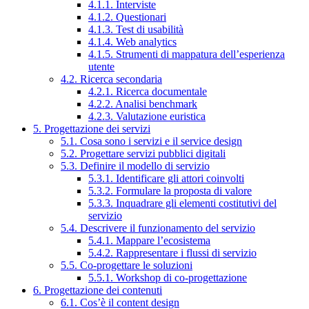
4.1.1. Interviste
4.1.2. Questionari
4.1.3. Test di usabilità
4.1.4. Web analytics
4.1.5. Strumenti di mappatura dell’esperienza
utente
4.2. Ricerca secondaria
4.2.1. Ricerca documentale
4.2.2. Analisi benchmark
4.2.3. Valutazione euristica
5. Progettazione dei servizi
5.1. Cosa sono i servizi e il service design
5.2. Progettare servizi pubblici digitali
5.3. Definire il modello di servizio
5.3.1. Identificare gli attori coinvolti
5.3.2. Formulare la proposta di valore
5.3.3. Inquadrare gli elementi costitutivi del
servizio
5.4. Descrivere il funzionamento del servizio
5.4.1. Mappare l’ecosistema
5.4.2. Rappresentare i flussi di servizio
5.5. Co-progettare le soluzioni
5.5.1. Workshop di co-progettazione
6. Progettazione dei contenuti
6.1. Cos’è il content design