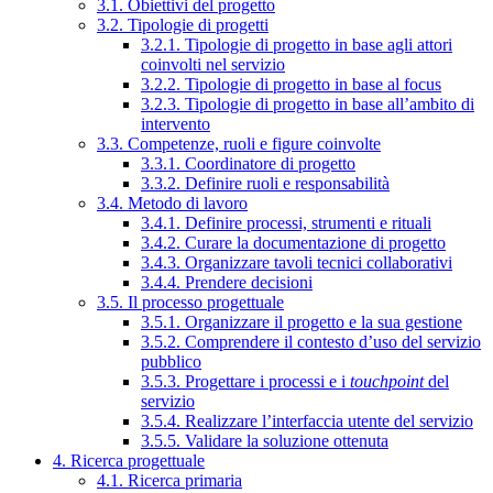
3.1. Obiettivi del progetto
3.2. Tipologie di progetti
3.2.1. Tipologie di progetto in base agli attori
coinvolti nel servizio
3.2.2. Tipologie di progetto in base al focus
3.2.3. Tipologie di progetto in base all’ambito di
intervento
3.3. Competenze, ruoli e figure coinvolte
3.3.1. Coordinatore di progetto
3.3.2. Definire ruoli e responsabilità
3.4. Metodo di lavoro
3.4.1. Definire processi, strumenti e rituali
3.4.2. Curare la documentazione di progetto
3.4.3. Organizzare tavoli tecnici collaborativi
3.4.4. Prendere decisioni
3.5. Il processo progettuale
3.5.1. Organizzare il progetto e la sua gestione
3.5.2. Comprendere il contesto d’uso del servizio
pubblico
3.5.3. Progettare i processi e i
touchpoint
del
servizio
3.5.4. Realizzare l’interfaccia utente del servizio
3.5.5. Validare la soluzione ottenuta
4. Ricerca progettuale
4.1. Ricerca primaria