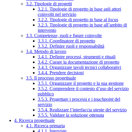
3.2. Tipologie di progetti
3.2.1. Tipologie di progetto in base agli attori
coinvolti nel servizio
3.2.2. Tipologie di progetto in base al focus
3.2.3. Tipologie di progetto in base all’ambito di
intervento
3.3. Competenze, ruoli e figure coinvolte
3.3.1. Coordinatore di progetto
3.3.2. Definire ruoli e responsabilità
3.4. Metodo di lavoro
3.4.1. Definire processi, strumenti e rituali
3.4.2. Curare la documentazione di progetto
3.4.3. Organizzare tavoli tecnici collaborativi
3.4.4. Prendere decisioni
3.5. Il processo progettuale
3.5.1. Organizzare il progetto e la sua gestione
3.5.2. Comprendere il contesto d’uso del servizio
pubblico
3.5.3. Progettare i processi e i
touchpoint
del
servizio
3.5.4. Realizzare l’interfaccia utente del servizio
3.5.5. Validare la soluzione ottenuta
4. Ricerca progettuale
4.1. Ricerca primaria
4.1.1. Interviste