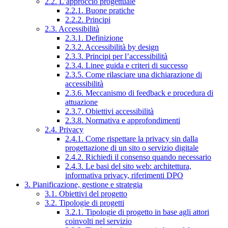
2.2. L’approccio progettuale
2.2.1. Buone pratiche
2.2.2. Principi
2.3. Accessibilità
2.3.1. Definizione
2.3.2. Accessibilità by design
2.3.3. Principi per l’accessibilità
2.3.4. Linee guida e criteri di successo
2.3.5. Come rilasciare una dichiarazione di
accessibilità
2.3.6. Meccanismo di feedback e procedura di
attuazione
2.3.7. Obiettivi accessibilità
2.3.8. Normativa e approfondimenti
2.4. Privacy
2.4.1. Come rispettare la privacy sin dalla
progettazione di un sito o servizio digitale
2.4.2. Richiedi il consenso quando necessario
2.4.3. Le basi del sito web: architettura,
informativa privacy, riferimenti DPO
3. Pianificazione, gestione e strategia
3.1. Obiettivi del progetto
3.2. Tipologie di progetti
3.2.1. Tipologie di progetto in base agli attori
coinvolti nel servizio