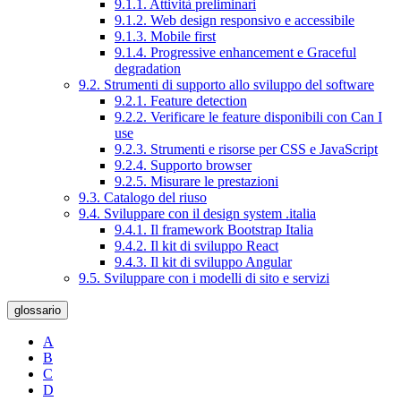
9.1.1. Attività preliminari
9.1.2. Web design responsivo e accessibile
9.1.3. Mobile first
9.1.4. Progressive enhancement e Graceful
degradation
9.2. Strumenti di supporto allo sviluppo del software
9.2.1. Feature detection
9.2.2. Verificare le feature disponibili con Can I
use
9.2.3. Strumenti e risorse per CSS e JavaScript
9.2.4. Supporto browser
9.2.5. Misurare le prestazioni
9.3. Catalogo del riuso
9.4. Sviluppare con il design system .italia
9.4.1. Il framework Bootstrap Italia
9.4.2. Il kit di sviluppo React
9.4.3. Il kit di sviluppo Angular
9.5. Sviluppare con i modelli di sito e servizi
glossario
A
B
C
D