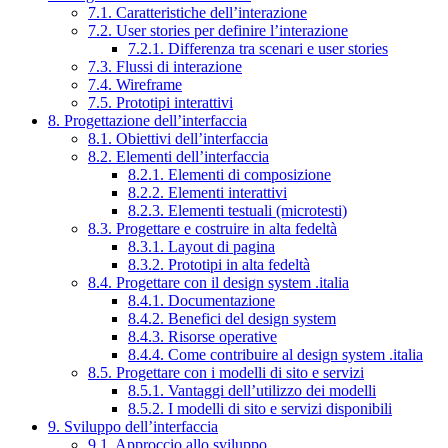
7.1. Caratteristiche dell’interazione
7.2. User stories per definire l’interazione
7.2.1. Differenza tra scenari e user stories
7.3. Flussi di interazione
7.4. Wireframe
7.5. Prototipi interattivi
8. Progettazione dell’interfaccia
8.1. Obiettivi dell’interfaccia
8.2. Elementi dell’interfaccia
8.2.1. Elementi di composizione
8.2.2. Elementi interattivi
8.2.3. Elementi testuali (microtesti)
8.3. Progettare e costruire in alta fedeltà
8.3.1. Layout di pagina
8.3.2. Prototipi in alta fedeltà
8.4. Progettare con il design system .italia
8.4.1. Documentazione
8.4.2. Benefici del design system
8.4.3. Risorse operative
8.4.4. Come contribuire al design system .italia
8.5. Progettare con i modelli di sito e servizi
8.5.1. Vantaggi dell’utilizzo dei modelli
8.5.2. I modelli di sito e servizi disponibili
9. Sviluppo dell’interfaccia
9.1. Approccio allo sviluppo