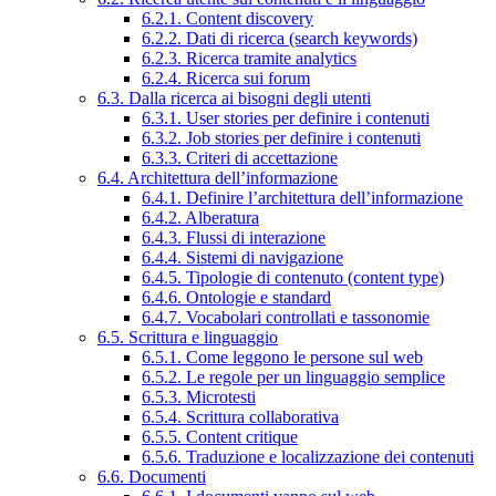
6.2.1. Content discovery
6.2.2. Dati di ricerca (search keywords)
6.2.3. Ricerca tramite analytics
6.2.4. Ricerca sui forum
6.3. Dalla ricerca ai bisogni degli utenti
6.3.1. User stories per definire i contenuti
6.3.2. Job stories per definire i contenuti
6.3.3. Criteri di accettazione
6.4. Architettura dell’informazione
6.4.1. Definire l’architettura dell’informazione
6.4.2. Alberatura
6.4.3. Flussi di interazione
6.4.4. Sistemi di navigazione
6.4.5. Tipologie di contenuto (content type)
6.4.6. Ontologie e standard
6.4.7. Vocabolari controllati e tassonomie
6.5. Scrittura e linguaggio
6.5.1. Come leggono le persone sul web
6.5.2. Le regole per un linguaggio semplice
6.5.3. Microtesti
6.5.4. Scrittura collaborativa
6.5.5. Content critique
6.5.6. Traduzione e localizzazione dei contenuti
6.6. Documenti