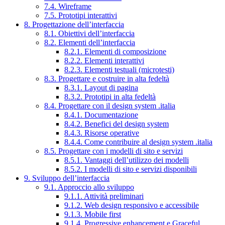
7.4. Wireframe
7.5. Prototipi interattivi
8. Progettazione dell’interfaccia
8.1. Obiettivi dell’interfaccia
8.2. Elementi dell’interfaccia
8.2.1. Elementi di composizione
8.2.2. Elementi interattivi
8.2.3. Elementi testuali (microtesti)
8.3. Progettare e costruire in alta fedeltà
8.3.1. Layout di pagina
8.3.2. Prototipi in alta fedeltà
8.4. Progettare con il design system .italia
8.4.1. Documentazione
8.4.2. Benefici del design system
8.4.3. Risorse operative
8.4.4. Come contribuire al design system .italia
8.5. Progettare con i modelli di sito e servizi
8.5.1. Vantaggi dell’utilizzo dei modelli
8.5.2. I modelli di sito e servizi disponibili
9. Sviluppo dell’interfaccia
9.1. Approccio allo sviluppo
9.1.1. Attività preliminari
9.1.2. Web design responsivo e accessibile
9.1.3. Mobile first
9.1.4. Progressive enhancement e Graceful