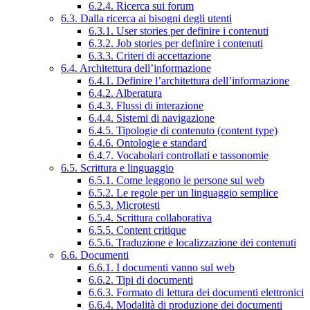
6.2.4. Ricerca sui forum
6.3. Dalla ricerca ai bisogni degli utenti
6.3.1. User stories per definire i contenuti
6.3.2. Job stories per definire i contenuti
6.3.3. Criteri di accettazione
6.4. Architettura dell’informazione
6.4.1. Definire l’architettura dell’informazione
6.4.2. Alberatura
6.4.3. Flussi di interazione
6.4.4. Sistemi di navigazione
6.4.5. Tipologie di contenuto (content type)
6.4.6. Ontologie e standard
6.4.7. Vocabolari controllati e tassonomie
6.5. Scrittura e linguaggio
6.5.1. Come leggono le persone sul web
6.5.2. Le regole per un linguaggio semplice
6.5.3. Microtesti
6.5.4. Scrittura collaborativa
6.5.5. Content critique
6.5.6. Traduzione e localizzazione dei contenuti
6.6. Documenti
6.6.1. I documenti vanno sul web
6.6.2. Tipi di documenti
6.6.3. Formato di lettura dei documenti elettronici
6.6.4. Modalità di produzione dei documenti