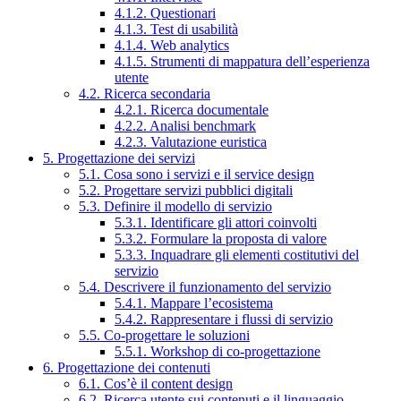
4.1.2. Questionari
4.1.3. Test di usabilità
4.1.4. Web analytics
4.1.5. Strumenti di mappatura dell’esperienza
utente
4.2. Ricerca secondaria
4.2.1. Ricerca documentale
4.2.2. Analisi benchmark
4.2.3. Valutazione euristica
5. Progettazione dei servizi
5.1. Cosa sono i servizi e il service design
5.2. Progettare servizi pubblici digitali
5.3. Definire il modello di servizio
5.3.1. Identificare gli attori coinvolti
5.3.2. Formulare la proposta di valore
5.3.3. Inquadrare gli elementi costitutivi del
servizio
5.4. Descrivere il funzionamento del servizio
5.4.1. Mappare l’ecosistema
5.4.2. Rappresentare i flussi di servizio
5.5. Co-progettare le soluzioni
5.5.1. Workshop di co-progettazione
6. Progettazione dei contenuti
6.1. Cos’è il content design
6.2. Ricerca utente sui contenuti e il linguaggio