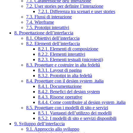
7.1. Caratteristiche dell’interazione
7.2. User stories per definire l’interazione
7.2.1. Differenza tra scenari e user stories
7.3. Flussi di interazione
7.4. Wireframe
7.5. Prototipi interattivi
8. Progettazione dell’interfaccia
8.1. Obiettivi dell’interfaccia
8.2. Elementi dell’interfaccia
8.2.1. Elementi di composizione
8.2.2. Elementi interattivi
8.2.3. Elementi testuali (microtesti)
8.3. Progettare e costruire in alta fedeltà
8.3.1. Layout di pagina
8.3.2. Prototipi in alta fedeltà
8.4. Progettare con il design system .italia
8.4.1. Documentazione
8.4.2. Benefici del design system
8.4.3. Risorse operative
8.4.4. Come contribuire al design system .italia
8.5. Progettare con i modelli di sito e servizi
8.5.1. Vantaggi dell’utilizzo dei modelli
8.5.2. I modelli di sito e servizi disponibili
9. Sviluppo dell’interfaccia
9.1. Approccio allo sviluppo