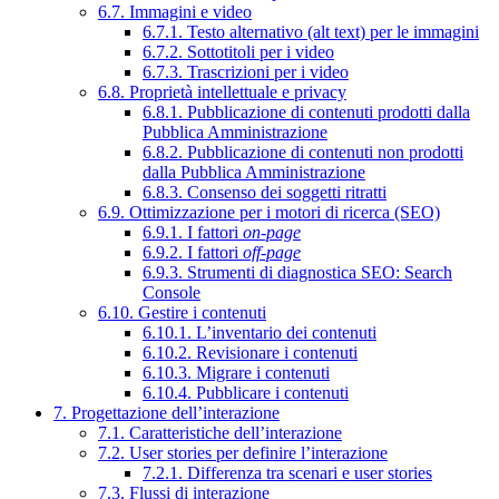
6.7. Immagini e video
6.7.1. Testo alternativo (alt text) per le immagini
6.7.2. Sottotitoli per i video
6.7.3. Trascrizioni per i video
6.8. Proprietà intellettuale e privacy
6.8.1. Pubblicazione di contenuti prodotti dalla
Pubblica Amministrazione
6.8.2. Pubblicazione di contenuti non prodotti
dalla Pubblica Amministrazione
6.8.3. Consenso dei soggetti ritratti
6.9. Ottimizzazione per i motori di ricerca (SEO)
6.9.1. I fattori
on-page
6.9.2. I fattori
off-page
6.9.3. Strumenti di diagnostica SEO: Search
Console
6.10. Gestire i contenuti
6.10.1. L’inventario dei contenuti
6.10.2. Revisionare i contenuti
6.10.3. Migrare i contenuti
6.10.4. Pubblicare i contenuti
7. Progettazione dell’interazione
7.1. Caratteristiche dell’interazione
7.2. User stories per definire l’interazione
7.2.1. Differenza tra scenari e user stories
7.3. Flussi di interazione