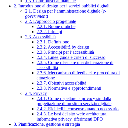
1.3. Contribuisci al manuale
2. Introduzione al design per i servizi pubblici digitali
2.1. Design per l’amministrazione digitale (
e-
government
)
2.2. L’approccio progettuale
2.2.1. Buone pratiche
2.2.2. Principi
2.3. Accessibilità
2.3.1. Definizione
2.3.2. Accessibilità by design
2.3.3. Principi per l’accessibilità
2.3.4. Linee guida e criteri di successo
2.3.5. Come rilasciare una dichiarazione di
accessibilità
2.3.6. Meccanismo di feedback e procedura di
attuazione
2.3.7. Obiettivi accessibilità
2.3.8. Normativa e approfondimenti
2.4. Privacy
2.4.1. Come rispettare la privacy sin dalla
progettazione di un sito o servizio digitale
2.4.2. Richiedi il consenso quando necessario
2.4.3. Le basi del sito web: architettura,
informativa privacy, riferimenti DPO
3. Pianificazione, gestione e strategia