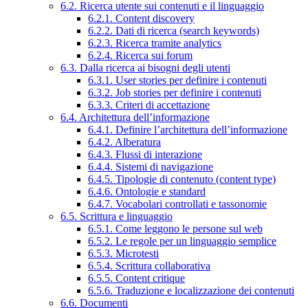
6.2. Ricerca utente sui contenuti e il linguaggio
6.2.1. Content discovery
6.2.2. Dati di ricerca (search keywords)
6.2.3. Ricerca tramite analytics
6.2.4. Ricerca sui forum
6.3. Dalla ricerca ai bisogni degli utenti
6.3.1. User stories per definire i contenuti
6.3.2. Job stories per definire i contenuti
6.3.3. Criteri di accettazione
6.4. Architettura dell’informazione
6.4.1. Definire l’architettura dell’informazione
6.4.2. Alberatura
6.4.3. Flussi di interazione
6.4.4. Sistemi di navigazione
6.4.5. Tipologie di contenuto (content type)
6.4.6. Ontologie e standard
6.4.7. Vocabolari controllati e tassonomie
6.5. Scrittura e linguaggio
6.5.1. Come leggono le persone sul web
6.5.2. Le regole per un linguaggio semplice
6.5.3. Microtesti
6.5.4. Scrittura collaborativa
6.5.5. Content critique
6.5.6. Traduzione e localizzazione dei contenuti
6.6. Documenti