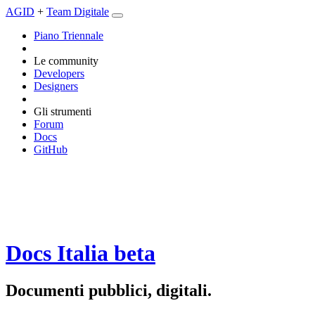
AGID
+
Team Digitale
Piano Triennale
Le community
Developers
Designers
Gli strumenti
Forum
Docs
GitHub
Docs Italia
beta
Documenti pubblici, digitali.