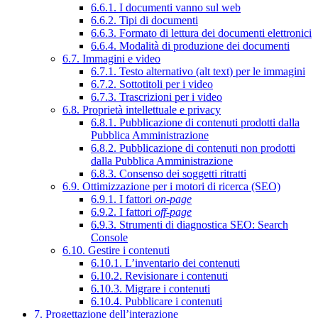
6.6.1. I documenti vanno sul web
6.6.2. Tipi di documenti
6.6.3. Formato di lettura dei documenti elettronici
6.6.4. Modalità di produzione dei documenti
6.7. Immagini e video
6.7.1. Testo alternativo (alt text) per le immagini
6.7.2. Sottotitoli per i video
6.7.3. Trascrizioni per i video
6.8. Proprietà intellettuale e privacy
6.8.1. Pubblicazione di contenuti prodotti dalla
Pubblica Amministrazione
6.8.2. Pubblicazione di contenuti non prodotti
dalla Pubblica Amministrazione
6.8.3. Consenso dei soggetti ritratti
6.9. Ottimizzazione per i motori di ricerca (SEO)
6.9.1. I fattori
on-page
6.9.2. I fattori
off-page
6.9.3. Strumenti di diagnostica SEO: Search
Console
6.10. Gestire i contenuti
6.10.1. L’inventario dei contenuti
6.10.2. Revisionare i contenuti
6.10.3. Migrare i contenuti
6.10.4. Pubblicare i contenuti
7. Progettazione dell’interazione