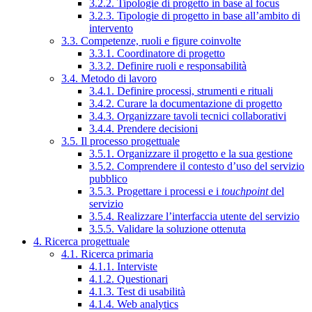
3.2.2. Tipologie di progetto in base al focus
3.2.3. Tipologie di progetto in base all’ambito di
intervento
3.3. Competenze, ruoli e figure coinvolte
3.3.1. Coordinatore di progetto
3.3.2. Definire ruoli e responsabilità
3.4. Metodo di lavoro
3.4.1. Definire processi, strumenti e rituali
3.4.2. Curare la documentazione di progetto
3.4.3. Organizzare tavoli tecnici collaborativi
3.4.4. Prendere decisioni
3.5. Il processo progettuale
3.5.1. Organizzare il progetto e la sua gestione
3.5.2. Comprendere il contesto d’uso del servizio
pubblico
3.5.3. Progettare i processi e i
touchpoint
del
servizio
3.5.4. Realizzare l’interfaccia utente del servizio
3.5.5. Validare la soluzione ottenuta
4. Ricerca progettuale
4.1. Ricerca primaria
4.1.1. Interviste
4.1.2. Questionari
4.1.3. Test di usabilità
4.1.4. Web analytics