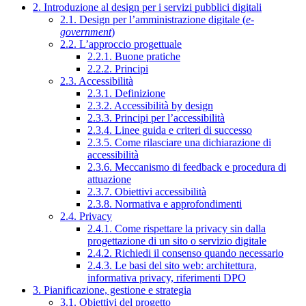
2. Introduzione al design per i servizi pubblici digitali
2.1. Design per l’amministrazione digitale (
e-
government
)
2.2. L’approccio progettuale
2.2.1. Buone pratiche
2.2.2. Principi
2.3. Accessibilità
2.3.1. Definizione
2.3.2. Accessibilità by design
2.3.3. Principi per l’accessibilità
2.3.4. Linee guida e criteri di successo
2.3.5. Come rilasciare una dichiarazione di
accessibilità
2.3.6. Meccanismo di feedback e procedura di
attuazione
2.3.7. Obiettivi accessibilità
2.3.8. Normativa e approfondimenti
2.4. Privacy
2.4.1. Come rispettare la privacy sin dalla
progettazione di un sito o servizio digitale
2.4.2. Richiedi il consenso quando necessario
2.4.3. Le basi del sito web: architettura,
informativa privacy, riferimenti DPO
3. Pianificazione, gestione e strategia
3.1. Obiettivi del progetto