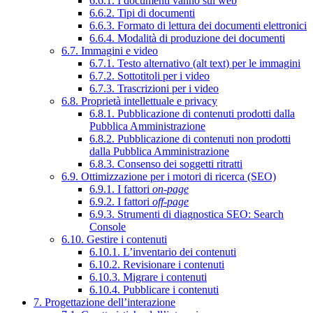
6.6.1. I documenti vanno sul web
6.6.2. Tipi di documenti
6.6.3. Formato di lettura dei documenti elettronici
6.6.4. Modalità di produzione dei documenti
6.7. Immagini e video
6.7.1. Testo alternativo (alt text) per le immagini
6.7.2. Sottotitoli per i video
6.7.3. Trascrizioni per i video
6.8. Proprietà intellettuale e privacy
6.8.1. Pubblicazione di contenuti prodotti dalla
Pubblica Amministrazione
6.8.2. Pubblicazione di contenuti non prodotti
dalla Pubblica Amministrazione
6.8.3. Consenso dei soggetti ritratti
6.9. Ottimizzazione per i motori di ricerca (SEO)
6.9.1. I fattori
on-page
6.9.2. I fattori
off-page
6.9.3. Strumenti di diagnostica SEO: Search
Console
6.10. Gestire i contenuti
6.10.1. L’inventario dei contenuti
6.10.2. Revisionare i contenuti
6.10.3. Migrare i contenuti
6.10.4. Pubblicare i contenuti
7. Progettazione dell’interazione