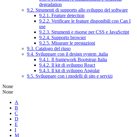
degradation
9.2. Strumenti di supporto allo sviluppo del software
9.2.1. Feature detection
9.2.2. Verificare le feature disponibili con Can I
use
9.2.3. Strumenti e risorse per CSS e JavaScript
9.2.4. Supporto browser
9.2.5. Misurare le prestazioni
9.3. Catalogo del riuso
9.4. Sviluppare con il design system .italia
9.4.1. Il framework Bootstrap Italia
9.4.2. Il kit di sviluppo React
9.4.3. Il kit di sviluppo Angular
9.5. Sviluppare con i modelli di sito e servizi
None
None
A
B
C
D
E
I
M