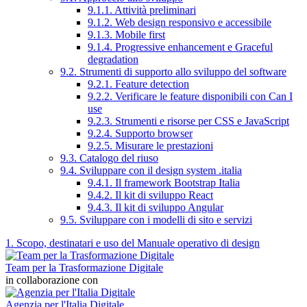
9.1.1. Attività preliminari
9.1.2. Web design responsivo e accessibile
9.1.3. Mobile first
9.1.4. Progressive enhancement e Graceful
degradation
9.2. Strumenti di supporto allo sviluppo del software
9.2.1. Feature detection
9.2.2. Verificare le feature disponibili con Can I
use
9.2.3. Strumenti e risorse per CSS e JavaScript
9.2.4. Supporto browser
9.2.5. Misurare le prestazioni
9.3. Catalogo del riuso
9.4. Sviluppare con il design system .italia
9.4.1. Il framework Bootstrap Italia
9.4.2. Il kit di sviluppo React
9.4.3. Il kit di sviluppo Angular
9.5. Sviluppare con i modelli di sito e servizi
1. Scopo, destinatari e uso del Manuale operativo di design
Team per la Trasformazione Digitale
in collaborazione con
Agenzia per l'Italia Digitale