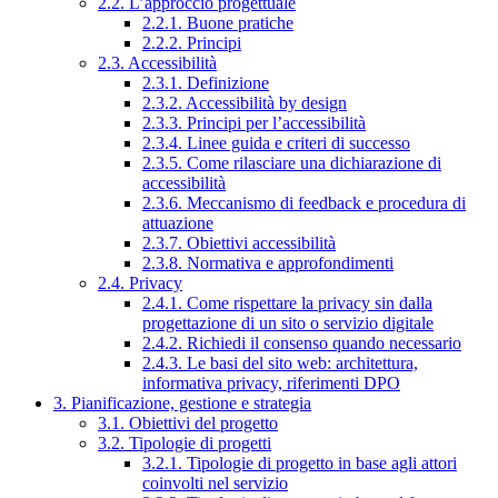
2.2. L’approccio progettuale
2.2.1. Buone pratiche
2.2.2. Principi
2.3. Accessibilità
2.3.1. Definizione
2.3.2. Accessibilità by design
2.3.3. Principi per l’accessibilità
2.3.4. Linee guida e criteri di successo
2.3.5. Come rilasciare una dichiarazione di
accessibilità
2.3.6. Meccanismo di feedback e procedura di
attuazione
2.3.7. Obiettivi accessibilità
2.3.8. Normativa e approfondimenti
2.4. Privacy
2.4.1. Come rispettare la privacy sin dalla
progettazione di un sito o servizio digitale
2.4.2. Richiedi il consenso quando necessario
2.4.3. Le basi del sito web: architettura,
informativa privacy, riferimenti DPO
3. Pianificazione, gestione e strategia
3.1. Obiettivi del progetto
3.2. Tipologie di progetti
3.2.1. Tipologie di progetto in base agli attori
coinvolti nel servizio