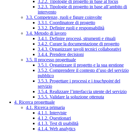
3.2.2. Tipologie di progetto in base al focus
3.2.3. Tipologie di progetto in base all’ambito di
intervento
3.3. Competenze, ruoli e figure coinvolte
3.3.1. Coordinatore di progetto
3.3.2. Definire ruoli e responsabilità
3.4. Metodo di lavoro
3.4.1. Definire processi, strumenti e rituali
3.4.2. Curare la documentazione di progetto
3.4.3. Organizzare tavoli tecnici collaborativi
3.4.4. Prendere decisioni
3.5. Il processo progettuale
3.5.1. Organizzare il progetto e la sua gestione
3.5.2. Comprendere il contesto d’uso del servizio
pubblico
3.5.3. Progettare i processi e i
touchpoint
del
servizio
3.5.4. Realizzare l’interfaccia utente del servizio
3.5.5. Validare la soluzione ottenuta
4. Ricerca progettuale
4.1. Ricerca primaria
4.1.1. Interviste
4.1.2. Questionari
4.1.3. Test di usabilità
4.1.4. Web analytics