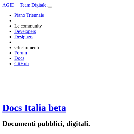
AGID
+
Team Digitale
Piano Triennale
Le community
Developers
Designers
Gli strumenti
Forum
Docs
GitHub
Docs Italia
beta
Documenti pubblici, digitali.