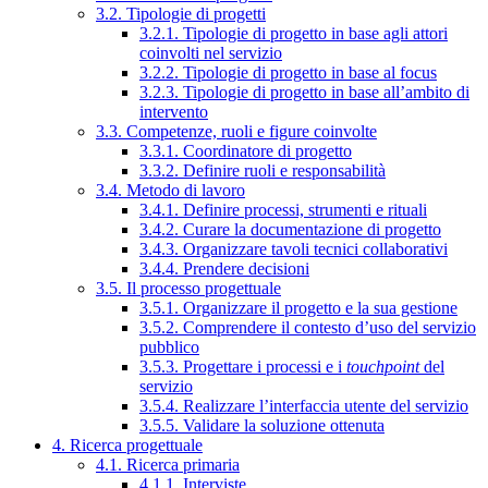
3.2. Tipologie di progetti
3.2.1. Tipologie di progetto in base agli attori
coinvolti nel servizio
3.2.2. Tipologie di progetto in base al focus
3.2.3. Tipologie di progetto in base all’ambito di
intervento
3.3. Competenze, ruoli e figure coinvolte
3.3.1. Coordinatore di progetto
3.3.2. Definire ruoli e responsabilità
3.4. Metodo di lavoro
3.4.1. Definire processi, strumenti e rituali
3.4.2. Curare la documentazione di progetto
3.4.3. Organizzare tavoli tecnici collaborativi
3.4.4. Prendere decisioni
3.5. Il processo progettuale
3.5.1. Organizzare il progetto e la sua gestione
3.5.2. Comprendere il contesto d’uso del servizio
pubblico
3.5.3. Progettare i processi e i
touchpoint
del
servizio
3.5.4. Realizzare l’interfaccia utente del servizio
3.5.5. Validare la soluzione ottenuta
4. Ricerca progettuale
4.1. Ricerca primaria
4.1.1. Interviste