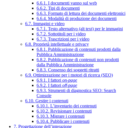
6.6.1. I documenti vanno sul web
6.6.2. Tipi di documenti
6.6.3. Formato di lettura dei documenti elettronici
6.6.4. Modalità di produzione dei documenti
6.7. Immagini e video
6.7.1. Testo alternativo (alt text) per le immagini
6.7.2. Sottotitoli per i video
6.7.3. Trascrizioni per i video
6.8. Proprietà intellettuale e privacy
6.8.1. Pubblicazione di contenuti prodotti dalla
Pubblica Amministrazione
6.8.2. Pubblicazione di contenuti non prodotti
dalla Pubblica Amministrazione
6.8.3. Consenso dei soggetti ritratti
6.9. Ottimizzazione per i motori di ricerca (SEO)
6.9.1. I fattori
on-page
6.9.2. I fattori
off-page
6.9.3. Strumenti di diagnostica SEO: Search
Console
6.10. Gestire i contenuti
6.10.1. L’inventario dei contenuti
6.10.2. Revisionare i contenuti
6.10.3. Migrare i contenuti
6.10.4. Pubblicare i contenuti
7. Progettazione dell’interazione