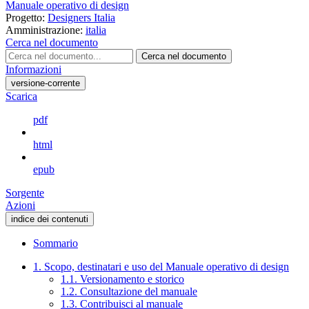
Manuale operativo di design
Progetto:
Designers Italia
Amministrazione:
italia
Cerca nel documento
Cerca nel documento
Informazioni
versione-corrente
Scarica
pdf
html
epub
Sorgente
Azioni
indice dei contenuti
Sommario
1. Scopo, destinatari e uso del Manuale operativo di design
1.1. Versionamento e storico
1.2. Consultazione del manuale
1.3. Contribuisci al manuale