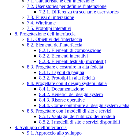
7.1. Caratteristiche dell’interazione
7.2. User stories per definire l’interazione
7.2.1. Differenza tra scenari e user stories
7.3. Flussi di interazione
7.4. Wireframe
7.5. Prototipi interattivi
8. Progettazione dell’interfaccia
8.1. Obiettivi dell’interfaccia
8.2. Elementi dell’interfaccia
8.2.1. Elementi di composizione
8.2.2. Elementi interattivi
8.2.3. Elementi testuali (microtesti)
8.3. Progettare e costruire in alta fedeltà
8.3.1. Layout di pagina
8.3.2. Prototipi in alta fedeltà
8.4. Progettare con il design system .italia
8.4.1. Documentazione
8.4.2. Benefici del design system
8.4.3. Risorse operative
8.4.4. Come contribuire al design system .italia
8.5. Progettare con i modelli di sito e servizi
8.5.1. Vantaggi dell’utilizzo dei modelli
8.5.2. I modelli di sito e servizi disponibili
9. Sviluppo dell’interfaccia
9.1. Approccio allo sviluppo