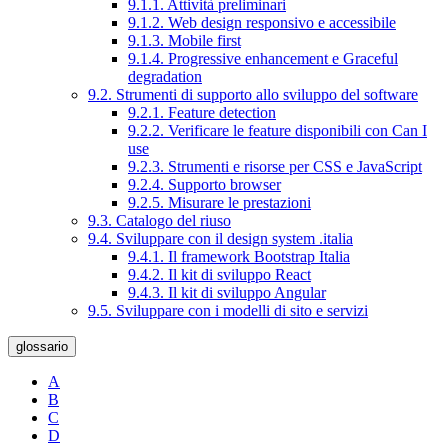
9.1.1. Attività preliminari
9.1.2. Web design responsivo e accessibile
9.1.3. Mobile first
9.1.4. Progressive enhancement e Graceful
degradation
9.2. Strumenti di supporto allo sviluppo del software
9.2.1. Feature detection
9.2.2. Verificare le feature disponibili con Can I
use
9.2.3. Strumenti e risorse per CSS e JavaScript
9.2.4. Supporto browser
9.2.5. Misurare le prestazioni
9.3. Catalogo del riuso
9.4. Sviluppare con il design system .italia
9.4.1. Il framework Bootstrap Italia
9.4.2. Il kit di sviluppo React
9.4.3. Il kit di sviluppo Angular
9.5. Sviluppare con i modelli di sito e servizi
glossario
A
B
C
D