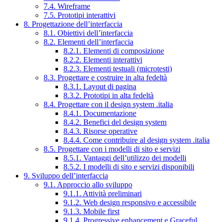
7.4. Wireframe
7.5. Prototipi interattivi
8. Progettazione dell’interfaccia
8.1. Obiettivi dell’interfaccia
8.2. Elementi dell’interfaccia
8.2.1. Elementi di composizione
8.2.2. Elementi interattivi
8.2.3. Elementi testuali (microtesti)
8.3. Progettare e costruire in alta fedeltà
8.3.1. Layout di pagina
8.3.2. Prototipi in alta fedeltà
8.4. Progettare con il design system .italia
8.4.1. Documentazione
8.4.2. Benefici del design system
8.4.3. Risorse operative
8.4.4. Come contribuire al design system .italia
8.5. Progettare con i modelli di sito e servizi
8.5.1. Vantaggi dell’utilizzo dei modelli
8.5.2. I modelli di sito e servizi disponibili
9. Sviluppo dell’interfaccia
9.1. Approccio allo sviluppo
9.1.1. Attività preliminari
9.1.2. Web design responsivo e accessibile
9.1.3. Mobile first
9.1.4. Progressive enhancement e Graceful