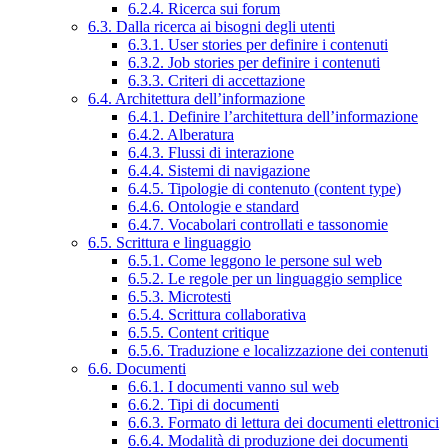
6.2.4. Ricerca sui forum
6.3. Dalla ricerca ai bisogni degli utenti
6.3.1. User stories per definire i contenuti
6.3.2. Job stories per definire i contenuti
6.3.3. Criteri di accettazione
6.4. Architettura dell’informazione
6.4.1. Definire l’architettura dell’informazione
6.4.2. Alberatura
6.4.3. Flussi di interazione
6.4.4. Sistemi di navigazione
6.4.5. Tipologie di contenuto (content type)
6.4.6. Ontologie e standard
6.4.7. Vocabolari controllati e tassonomie
6.5. Scrittura e linguaggio
6.5.1. Come leggono le persone sul web
6.5.2. Le regole per un linguaggio semplice
6.5.3. Microtesti
6.5.4. Scrittura collaborativa
6.5.5. Content critique
6.5.6. Traduzione e localizzazione dei contenuti
6.6. Documenti
6.6.1. I documenti vanno sul web
6.6.2. Tipi di documenti
6.6.3. Formato di lettura dei documenti elettronici
6.6.4. Modalità di produzione dei documenti