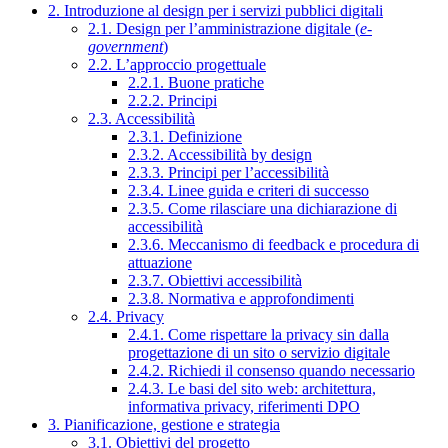
2. Introduzione al design per i servizi pubblici digitali
2.1. Design per l’amministrazione digitale (
e-
government
)
2.2. L’approccio progettuale
2.2.1. Buone pratiche
2.2.2. Principi
2.3. Accessibilità
2.3.1. Definizione
2.3.2. Accessibilità by design
2.3.3. Principi per l’accessibilità
2.3.4. Linee guida e criteri di successo
2.3.5. Come rilasciare una dichiarazione di
accessibilità
2.3.6. Meccanismo di feedback e procedura di
attuazione
2.3.7. Obiettivi accessibilità
2.3.8. Normativa e approfondimenti
2.4. Privacy
2.4.1. Come rispettare la privacy sin dalla
progettazione di un sito o servizio digitale
2.4.2. Richiedi il consenso quando necessario
2.4.3. Le basi del sito web: architettura,
informativa privacy, riferimenti DPO
3. Pianificazione, gestione e strategia
3.1. Obiettivi del progetto