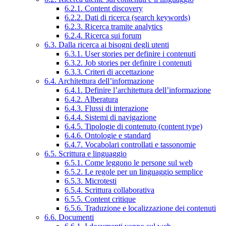
6.2.1. Content discovery
6.2.2. Dati di ricerca (search keywords)
6.2.3. Ricerca tramite analytics
6.2.4. Ricerca sui forum
6.3. Dalla ricerca ai bisogni degli utenti
6.3.1. User stories per definire i contenuti
6.3.2. Job stories per definire i contenuti
6.3.3. Criteri di accettazione
6.4. Architettura dell’informazione
6.4.1. Definire l’architettura dell’informazione
6.4.2. Alberatura
6.4.3. Flussi di interazione
6.4.4. Sistemi di navigazione
6.4.5. Tipologie di contenuto (content type)
6.4.6. Ontologie e standard
6.4.7. Vocabolari controllati e tassonomie
6.5. Scrittura e linguaggio
6.5.1. Come leggono le persone sul web
6.5.2. Le regole per un linguaggio semplice
6.5.3. Microtesti
6.5.4. Scrittura collaborativa
6.5.5. Content critique
6.5.6. Traduzione e localizzazione dei contenuti
6.6. Documenti