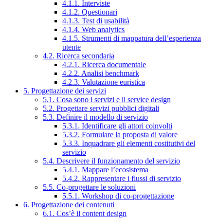
4.1.1. Interviste
4.1.2. Questionari
4.1.3. Test di usabilità
4.1.4. Web analytics
4.1.5. Strumenti di mappatura dell’esperienza
utente
4.2. Ricerca secondaria
4.2.1. Ricerca documentale
4.2.2. Analisi benchmark
4.2.3. Valutazione euristica
5. Progettazione dei servizi
5.1. Cosa sono i servizi e il service design
5.2. Progettare servizi pubblici digitali
5.3. Definire il modello di servizio
5.3.1. Identificare gli attori coinvolti
5.3.2. Formulare la proposta di valore
5.3.3. Inquadrare gli elementi costitutivi del
servizio
5.4. Descrivere il funzionamento del servizio
5.4.1. Mappare l’ecosistema
5.4.2. Rappresentare i flussi di servizio
5.5. Co-progettare le soluzioni
5.5.1. Workshop di co-progettazione
6. Progettazione dei contenuti
6.1. Cos’è il content design