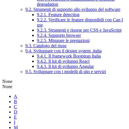
degradation
9.2. Strumenti di supporto allo sviluppo del software
9.2.1. Feature detection
9.2.2. Verificare le feature disponibili con Can I
use
9.2.3. Strumenti e risorse per CSS e JavaScript
9.2.4. Supporto browser
9.2.5. Misurare le prestazioni
9.3. Catalogo del riuso
9.4. Sviluppare con il design system .italia
9.4.1. Il framework Bootstrap Italia
9.4.2. Il kit di sviluppo React
9.4.3. Il kit di sviluppo Angular
9.5. Sviluppare con i modelli di sito e servizi
None
None
A
B
C
D
E
I
M