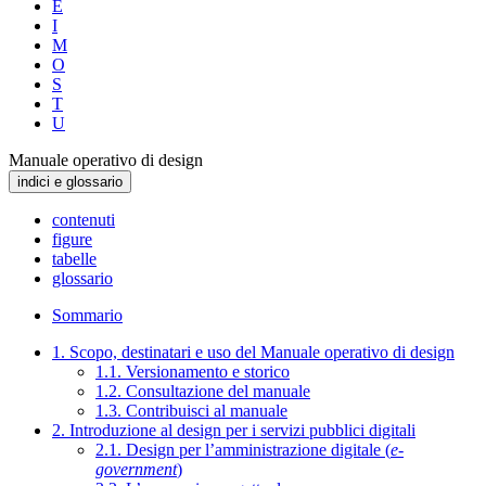
E
I
M
O
S
T
U
Manuale operativo di design
indici e glossario
contenuti
figure
tabelle
glossario
Sommario
1. Scopo, destinatari e uso del Manuale operativo di design
1.1. Versionamento e storico
1.2. Consultazione del manuale
1.3. Contribuisci al manuale
2. Introduzione al design per i servizi pubblici digitali
2.1. Design per l’amministrazione digitale (
e-
government
)