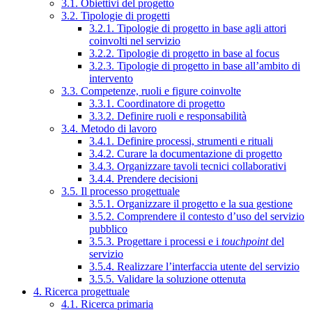
3.1. Obiettivi del progetto
3.2. Tipologie di progetti
3.2.1. Tipologie di progetto in base agli attori
coinvolti nel servizio
3.2.2. Tipologie di progetto in base al focus
3.2.3. Tipologie di progetto in base all’ambito di
intervento
3.3. Competenze, ruoli e figure coinvolte
3.3.1. Coordinatore di progetto
3.3.2. Definire ruoli e responsabilità
3.4. Metodo di lavoro
3.4.1. Definire processi, strumenti e rituali
3.4.2. Curare la documentazione di progetto
3.4.3. Organizzare tavoli tecnici collaborativi
3.4.4. Prendere decisioni
3.5. Il processo progettuale
3.5.1. Organizzare il progetto e la sua gestione
3.5.2. Comprendere il contesto d’uso del servizio
pubblico
3.5.3. Progettare i processi e i
touchpoint
del
servizio
3.5.4. Realizzare l’interfaccia utente del servizio
3.5.5. Validare la soluzione ottenuta
4. Ricerca progettuale
4.1. Ricerca primaria