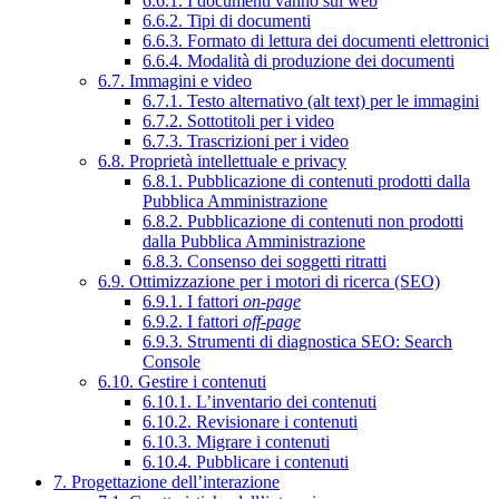
6.6.1. I documenti vanno sul web
6.6.2. Tipi di documenti
6.6.3. Formato di lettura dei documenti elettronici
6.6.4. Modalità di produzione dei documenti
6.7. Immagini e video
6.7.1. Testo alternativo (alt text) per le immagini
6.7.2. Sottotitoli per i video
6.7.3. Trascrizioni per i video
6.8. Proprietà intellettuale e privacy
6.8.1. Pubblicazione di contenuti prodotti dalla
Pubblica Amministrazione
6.8.2. Pubblicazione di contenuti non prodotti
dalla Pubblica Amministrazione
6.8.3. Consenso dei soggetti ritratti
6.9. Ottimizzazione per i motori di ricerca (SEO)
6.9.1. I fattori
on-page
6.9.2. I fattori
off-page
6.9.3. Strumenti di diagnostica SEO: Search
Console
6.10. Gestire i contenuti
6.10.1. L’inventario dei contenuti
6.10.2. Revisionare i contenuti
6.10.3. Migrare i contenuti
6.10.4. Pubblicare i contenuti
7. Progettazione dell’interazione