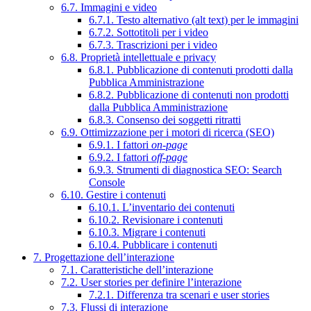
6.7. Immagini e video
6.7.1. Testo alternativo (alt text) per le immagini
6.7.2. Sottotitoli per i video
6.7.3. Trascrizioni per i video
6.8. Proprietà intellettuale e privacy
6.8.1. Pubblicazione di contenuti prodotti dalla
Pubblica Amministrazione
6.8.2. Pubblicazione di contenuti non prodotti
dalla Pubblica Amministrazione
6.8.3. Consenso dei soggetti ritratti
6.9. Ottimizzazione per i motori di ricerca (SEO)
6.9.1. I fattori
on-page
6.9.2. I fattori
off-page
6.9.3. Strumenti di diagnostica SEO: Search
Console
6.10. Gestire i contenuti
6.10.1. L’inventario dei contenuti
6.10.2. Revisionare i contenuti
6.10.3. Migrare i contenuti
6.10.4. Pubblicare i contenuti
7. Progettazione dell’interazione
7.1. Caratteristiche dell’interazione
7.2. User stories per definire l’interazione
7.2.1. Differenza tra scenari e user stories
7.3. Flussi di interazione