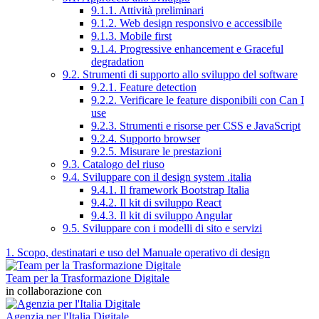
9.1.1. Attività preliminari
9.1.2. Web design responsivo e accessibile
9.1.3. Mobile first
9.1.4. Progressive enhancement e Graceful
degradation
9.2. Strumenti di supporto allo sviluppo del software
9.2.1. Feature detection
9.2.2. Verificare le feature disponibili con Can I
use
9.2.3. Strumenti e risorse per CSS e JavaScript
9.2.4. Supporto browser
9.2.5. Misurare le prestazioni
9.3. Catalogo del riuso
9.4. Sviluppare con il design system .italia
9.4.1. Il framework Bootstrap Italia
9.4.2. Il kit di sviluppo React
9.4.3. Il kit di sviluppo Angular
9.5. Sviluppare con i modelli di sito e servizi
1. Scopo, destinatari e uso del Manuale operativo di design
Team per la Trasformazione Digitale
in collaborazione con
Agenzia per l'Italia Digitale