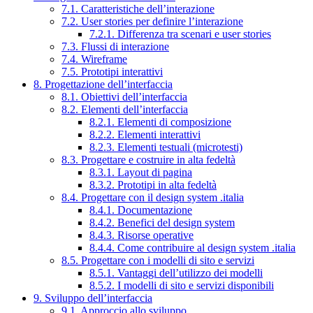
7.1. Caratteristiche dell’interazione
7.2. User stories per definire l’interazione
7.2.1. Differenza tra scenari e user stories
7.3. Flussi di interazione
7.4. Wireframe
7.5. Prototipi interattivi
8. Progettazione dell’interfaccia
8.1. Obiettivi dell’interfaccia
8.2. Elementi dell’interfaccia
8.2.1. Elementi di composizione
8.2.2. Elementi interattivi
8.2.3. Elementi testuali (microtesti)
8.3. Progettare e costruire in alta fedeltà
8.3.1. Layout di pagina
8.3.2. Prototipi in alta fedeltà
8.4. Progettare con il design system .italia
8.4.1. Documentazione
8.4.2. Benefici del design system
8.4.3. Risorse operative
8.4.4. Come contribuire al design system .italia
8.5. Progettare con i modelli di sito e servizi
8.5.1. Vantaggi dell’utilizzo dei modelli
8.5.2. I modelli di sito e servizi disponibili
9. Sviluppo dell’interfaccia
9.1. Approccio allo sviluppo