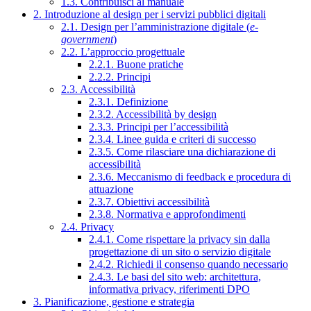
1.3. Contribuisci al manuale
2. Introduzione al design per i servizi pubblici digitali
2.1. Design per l’amministrazione digitale (
e-
government
)
2.2. L’approccio progettuale
2.2.1. Buone pratiche
2.2.2. Principi
2.3. Accessibilità
2.3.1. Definizione
2.3.2. Accessibilità by design
2.3.3. Principi per l’accessibilità
2.3.4. Linee guida e criteri di successo
2.3.5. Come rilasciare una dichiarazione di
accessibilità
2.3.6. Meccanismo di feedback e procedura di
attuazione
2.3.7. Obiettivi accessibilità
2.3.8. Normativa e approfondimenti
2.4. Privacy
2.4.1. Come rispettare la privacy sin dalla
progettazione di un sito o servizio digitale
2.4.2. Richiedi il consenso quando necessario
2.4.3. Le basi del sito web: architettura,
informativa privacy, riferimenti DPO
3. Pianificazione, gestione e strategia