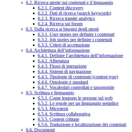
6.2. Ricerca utente sui contenuti e il linguaggio
6.2.1. Content discovery
6.2.2. Dati di ricerca (search keywords)
6.2.3. Ricerca tramite analytics
6.2.4. Ricerca sui forum
6.3. Dalla ricerca ai bisogni degli utenti
6.3.1. User stories per definire i contenuti
6.3.2. Job stories per definire i contenuti
6.3.3. Criteri di accettazione
6.4. Architettura dell’informazione
6.4.1. Definire l’architettura dell’informazione
6.4.2. Alberatura
6.4.3. Flussi di interazione
6.4.4. Sistemi di navigazione
6.4.5. Tipologie di contenuto (content type)
6.4.6. Ontologie e standard
6.4.7. Vocabolari controllati e tassonomie
6.5. Scrittura e linguaggio
6.5.1. Come leggono le persone sul web
6.5.2. Le regole per un linguaggio semplice
6.5.3. Microtesti
6.5.4. Scrittura collaborativa
6.5.5. Content critique
6.5.6. Traduzione e localizzazione dei contenuti
6.6. Documenti