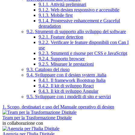
9.1.1. Attività preliminari
9.1.2. Web design responsivo e accessibile
9.1.3. Mobile first
9.1.4. Progressive enhancement e Graceful
degradation
9.2. Strumenti di supporto allo sviluppo del software
9.2.1. Feature detection
9.2.2. Verificare le feature disponibili con Can I
use
9.2.3. Strumenti e risorse per CSS e JavaScript
9.2.4. Supporto browser
9.2.5. Misurare le prestazioni
9.3. Catalogo del riuso
9.4. Sviluppare con il design system .italia
9.4.1. Il framework Bootstrap Italia
9.4.2. Il kit di sviluppo React
9.4.3. Il kit di sviluppo Angular
9.5. Sviluppare con i modelli di sito e servizi
1. Scopo, destinatari e uso del Manuale operativo di design
Team per la Trasformazione Digitale
in collaborazione con
Agenzia per l'Italia Digitale