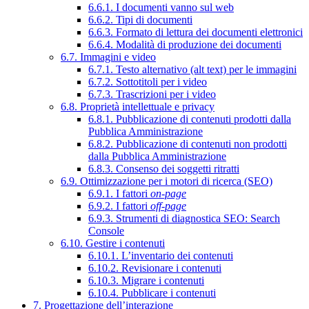
6.6.1. I documenti vanno sul web
6.6.2. Tipi di documenti
6.6.3. Formato di lettura dei documenti elettronici
6.6.4. Modalità di produzione dei documenti
6.7. Immagini e video
6.7.1. Testo alternativo (alt text) per le immagini
6.7.2. Sottotitoli per i video
6.7.3. Trascrizioni per i video
6.8. Proprietà intellettuale e privacy
6.8.1. Pubblicazione di contenuti prodotti dalla
Pubblica Amministrazione
6.8.2. Pubblicazione di contenuti non prodotti
dalla Pubblica Amministrazione
6.8.3. Consenso dei soggetti ritratti
6.9. Ottimizzazione per i motori di ricerca (SEO)
6.9.1. I fattori
on-page
6.9.2. I fattori
off-page
6.9.3. Strumenti di diagnostica SEO: Search
Console
6.10. Gestire i contenuti
6.10.1. L’inventario dei contenuti
6.10.2. Revisionare i contenuti
6.10.3. Migrare i contenuti
6.10.4. Pubblicare i contenuti
7. Progettazione dell’interazione