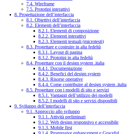
7.4. Wireframe
7.5. Prototipi interattivi
8. Progettazione dell’interfaccia
8.1. Obiettivi dell’interfaccia
8.2. Elementi dell’interfaccia
8.2.1. Elementi di composizione
8.2.2. Elementi interattivi
8.2.3. Elementi testuali (microtesti)
8.3. Progettare e costruire in alta fedeltà
8.3.1. Layout di pagina
8.3.2. Prototipi in alta fedeltà
8.4. Progettare con il design system .italia
8.4.1. Documentazione
8.4.2. Benefici del design system
8.4.3. Risorse operative
8.4.4. Come contribuire al design system .italia
8.5. Progettare con i modelli di sito e servizi
8.5.1. Vantaggi dell’utilizzo dei modelli
8.5.2. I modelli di sito e servizi disponibili
9. Sviluppo dell’interfaccia
9.1. Approccio allo sviluppo
9.1.1. Attività preliminari
9.1.2. Web design responsivo e accessibile
9.1.3. Mobile first
9.1.4. Progressive enhancement e Graceful