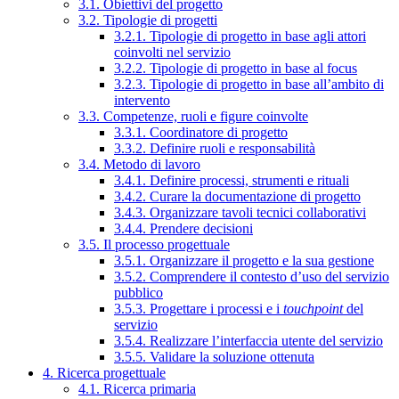
3.1. Obiettivi del progetto
3.2. Tipologie di progetti
3.2.1. Tipologie di progetto in base agli attori
coinvolti nel servizio
3.2.2. Tipologie di progetto in base al focus
3.2.3. Tipologie di progetto in base all’ambito di
intervento
3.3. Competenze, ruoli e figure coinvolte
3.3.1. Coordinatore di progetto
3.3.2. Definire ruoli e responsabilità
3.4. Metodo di lavoro
3.4.1. Definire processi, strumenti e rituali
3.4.2. Curare la documentazione di progetto
3.4.3. Organizzare tavoli tecnici collaborativi
3.4.4. Prendere decisioni
3.5. Il processo progettuale
3.5.1. Organizzare il progetto e la sua gestione
3.5.2. Comprendere il contesto d’uso del servizio
pubblico
3.5.3. Progettare i processi e i
touchpoint
del
servizio
3.5.4. Realizzare l’interfaccia utente del servizio
3.5.5. Validare la soluzione ottenuta
4. Ricerca progettuale
4.1. Ricerca primaria