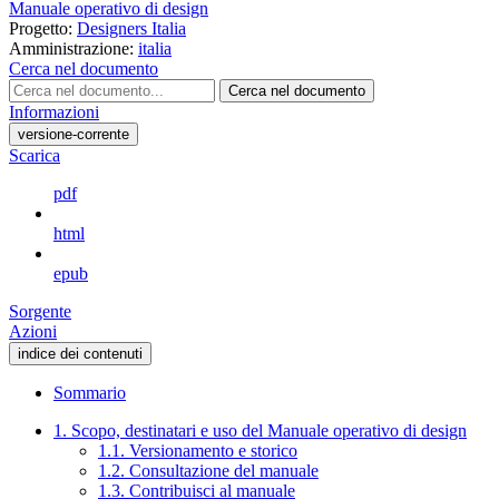
Manuale operativo di design
Progetto:
Designers Italia
Amministrazione:
italia
Cerca nel documento
Cerca nel documento
Informazioni
versione-corrente
Scarica
pdf
html
epub
Sorgente
Azioni
indice dei contenuti
Sommario
1. Scopo, destinatari e uso del Manuale operativo di design
1.1. Versionamento e storico
1.2. Consultazione del manuale
1.3. Contribuisci al manuale