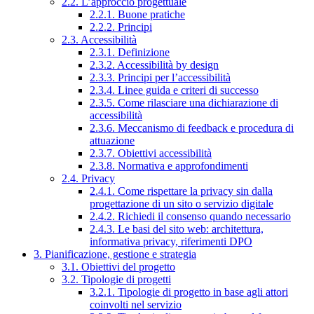
2.2. L’approccio progettuale
2.2.1. Buone pratiche
2.2.2. Principi
2.3. Accessibilità
2.3.1. Definizione
2.3.2. Accessibilità by design
2.3.3. Principi per l’accessibilità
2.3.4. Linee guida e criteri di successo
2.3.5. Come rilasciare una dichiarazione di
accessibilità
2.3.6. Meccanismo di feedback e procedura di
attuazione
2.3.7. Obiettivi accessibilità
2.3.8. Normativa e approfondimenti
2.4. Privacy
2.4.1. Come rispettare la privacy sin dalla
progettazione di un sito o servizio digitale
2.4.2. Richiedi il consenso quando necessario
2.4.3. Le basi del sito web: architettura,
informativa privacy, riferimenti DPO
3. Pianificazione, gestione e strategia
3.1. Obiettivi del progetto
3.2. Tipologie di progetti
3.2.1. Tipologie di progetto in base agli attori
coinvolti nel servizio