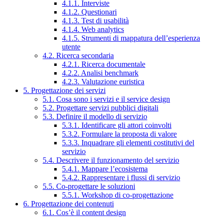
4.1.1. Interviste
4.1.2. Questionari
4.1.3. Test di usabilità
4.1.4. Web analytics
4.1.5. Strumenti di mappatura dell’esperienza
utente
4.2. Ricerca secondaria
4.2.1. Ricerca documentale
4.2.2. Analisi benchmark
4.2.3. Valutazione euristica
5. Progettazione dei servizi
5.1. Cosa sono i servizi e il service design
5.2. Progettare servizi pubblici digitali
5.3. Definire il modello di servizio
5.3.1. Identificare gli attori coinvolti
5.3.2. Formulare la proposta di valore
5.3.3. Inquadrare gli elementi costitutivi del
servizio
5.4. Descrivere il funzionamento del servizio
5.4.1. Mappare l’ecosistema
5.4.2. Rappresentare i flussi di servizio
5.5. Co-progettare le soluzioni
5.5.1. Workshop di co-progettazione
6. Progettazione dei contenuti
6.1. Cos’è il content design