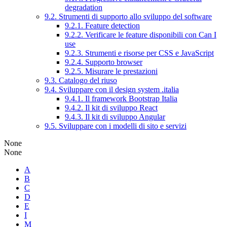
degradation
9.2. Strumenti di supporto allo sviluppo del software
9.2.1. Feature detection
9.2.2. Verificare le feature disponibili con Can I
use
9.2.3. Strumenti e risorse per CSS e JavaScript
9.2.4. Supporto browser
9.2.5. Misurare le prestazioni
9.3. Catalogo del riuso
9.4. Sviluppare con il design system .italia
9.4.1. Il framework Bootstrap Italia
9.4.2. Il kit di sviluppo React
9.4.3. Il kit di sviluppo Angular
9.5. Sviluppare con i modelli di sito e servizi
None
None
A
B
C
D
E
I
M