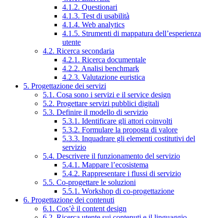
4.1.2. Questionari
4.1.3. Test di usabilità
4.1.4. Web analytics
4.1.5. Strumenti di mappatura dell’esperienza
utente
4.2. Ricerca secondaria
4.2.1. Ricerca documentale
4.2.2. Analisi benchmark
4.2.3. Valutazione euristica
5. Progettazione dei servizi
5.1. Cosa sono i servizi e il service design
5.2. Progettare servizi pubblici digitali
5.3. Definire il modello di servizio
5.3.1. Identificare gli attori coinvolti
5.3.2. Formulare la proposta di valore
5.3.3. Inquadrare gli elementi costitutivi del
servizio
5.4. Descrivere il funzionamento del servizio
5.4.1. Mappare l’ecosistema
5.4.2. Rappresentare i flussi di servizio
5.5. Co-progettare le soluzioni
5.5.1. Workshop di co-progettazione
6. Progettazione dei contenuti
6.1. Cos’è il content design
6.2. Ricerca utente sui contenuti e il linguaggio