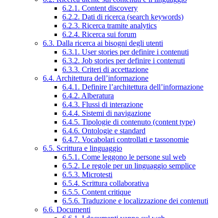
6.2.1. Content discovery
6.2.2. Dati di ricerca (search keywords)
6.2.3. Ricerca tramite analytics
6.2.4. Ricerca sui forum
6.3. Dalla ricerca ai bisogni degli utenti
6.3.1. User stories per definire i contenuti
6.3.2. Job stories per definire i contenuti
6.3.3. Criteri di accettazione
6.4. Architettura dell’informazione
6.4.1. Definire l’architettura dell’informazione
6.4.2. Alberatura
6.4.3. Flussi di interazione
6.4.4. Sistemi di navigazione
6.4.5. Tipologie di contenuto (content type)
6.4.6. Ontologie e standard
6.4.7. Vocabolari controllati e tassonomie
6.5. Scrittura e linguaggio
6.5.1. Come leggono le persone sul web
6.5.2. Le regole per un linguaggio semplice
6.5.3. Microtesti
6.5.4. Scrittura collaborativa
6.5.5. Content critique
6.5.6. Traduzione e localizzazione dei contenuti
6.6. Documenti