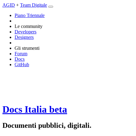
AGID
+
Team Digitale
Piano Triennale
Le community
Developers
Designers
Gli strumenti
Forum
Docs
GitHub
Docs Italia
beta
Documenti pubblici, digitali.