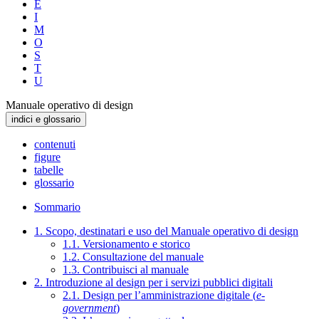
E
I
M
O
S
T
U
Manuale operativo di design
indici e glossario
contenuti
figure
tabelle
glossario
Sommario
1. Scopo, destinatari e uso del Manuale operativo di design
1.1. Versionamento e storico
1.2. Consultazione del manuale
1.3. Contribuisci al manuale
2. Introduzione al design per i servizi pubblici digitali
2.1. Design per l’amministrazione digitale (
e-
government
)