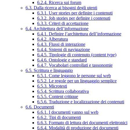
6.2.4. Ricerca sui forum
6.3. Dalla ricerca ai bisogni degli utenti
6.3.1. User stories per definire i contenuti
6.3.2. Job stories per definire i contenuti
6.3.3. Criteri di accettazione
6.4. Architettura dell’informazione
6.4.1. Definire l’architettura dell’informazione
6.4.2. Alberatura
6.4.3. Flussi di interazione
6.4.4. Sistemi di navigazione
6.4.5. Tipologie di contenuto (content type)
6.4.6. Ontologie e standard
6.4.7. Vocabolari controllati e tassonomie
6.5. Scrittura e linguaggio
6.5.1. Come leggono le persone sul web
6.5.2. Le regole per un linguaggio semplice
6.5.3. Microtesti
6.5.4. Scrittura collaborativa
6.5.5. Content critique
6.5.6. Traduzione e localizzazione dei contenuti
6.6. Documenti
6.6.1. I documenti vanno sul web
6.6.2. Tipi di documenti
6.6.3. Formato di lettura dei documenti elettronici
6.6.4. Modalità di produzione dei documenti