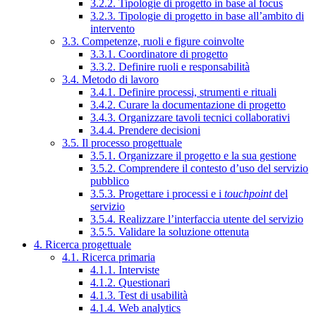
3.2.2. Tipologie di progetto in base al focus
3.2.3. Tipologie di progetto in base all’ambito di
intervento
3.3. Competenze, ruoli e figure coinvolte
3.3.1. Coordinatore di progetto
3.3.2. Definire ruoli e responsabilità
3.4. Metodo di lavoro
3.4.1. Definire processi, strumenti e rituali
3.4.2. Curare la documentazione di progetto
3.4.3. Organizzare tavoli tecnici collaborativi
3.4.4. Prendere decisioni
3.5. Il processo progettuale
3.5.1. Organizzare il progetto e la sua gestione
3.5.2. Comprendere il contesto d’uso del servizio
pubblico
3.5.3. Progettare i processi e i
touchpoint
del
servizio
3.5.4. Realizzare l’interfaccia utente del servizio
3.5.5. Validare la soluzione ottenuta
4. Ricerca progettuale
4.1. Ricerca primaria
4.1.1. Interviste
4.1.2. Questionari
4.1.3. Test di usabilità
4.1.4. Web analytics