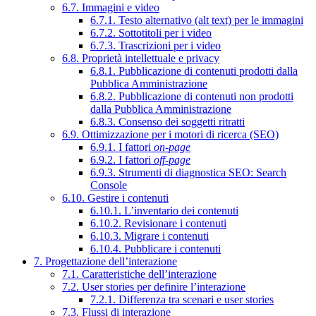
6.7. Immagini e video
6.7.1. Testo alternativo (alt text) per le immagini
6.7.2. Sottotitoli per i video
6.7.3. Trascrizioni per i video
6.8. Proprietà intellettuale e privacy
6.8.1. Pubblicazione di contenuti prodotti dalla
Pubblica Amministrazione
6.8.2. Pubblicazione di contenuti non prodotti
dalla Pubblica Amministrazione
6.8.3. Consenso dei soggetti ritratti
6.9. Ottimizzazione per i motori di ricerca (SEO)
6.9.1. I fattori
on-page
6.9.2. I fattori
off-page
6.9.3. Strumenti di diagnostica SEO: Search
Console
6.10. Gestire i contenuti
6.10.1. L’inventario dei contenuti
6.10.2. Revisionare i contenuti
6.10.3. Migrare i contenuti
6.10.4. Pubblicare i contenuti
7. Progettazione dell’interazione
7.1. Caratteristiche dell’interazione
7.2. User stories per definire l’interazione
7.2.1. Differenza tra scenari e user stories
7.3. Flussi di interazione