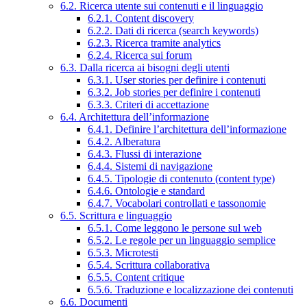
6.2. Ricerca utente sui contenuti e il linguaggio
6.2.1. Content discovery
6.2.2. Dati di ricerca (search keywords)
6.2.3. Ricerca tramite analytics
6.2.4. Ricerca sui forum
6.3. Dalla ricerca ai bisogni degli utenti
6.3.1. User stories per definire i contenuti
6.3.2. Job stories per definire i contenuti
6.3.3. Criteri di accettazione
6.4. Architettura dell’informazione
6.4.1. Definire l’architettura dell’informazione
6.4.2. Alberatura
6.4.3. Flussi di interazione
6.4.4. Sistemi di navigazione
6.4.5. Tipologie di contenuto (content type)
6.4.6. Ontologie e standard
6.4.7. Vocabolari controllati e tassonomie
6.5. Scrittura e linguaggio
6.5.1. Come leggono le persone sul web
6.5.2. Le regole per un linguaggio semplice
6.5.3. Microtesti
6.5.4. Scrittura collaborativa
6.5.5. Content critique
6.5.6. Traduzione e localizzazione dei contenuti
6.6. Documenti