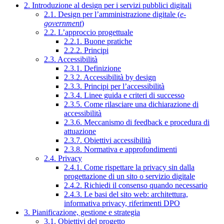
2. Introduzione al design per i servizi pubblici digitali
2.1. Design per l’amministrazione digitale (
e-
government
)
2.2. L’approccio progettuale
2.2.1. Buone pratiche
2.2.2. Principi
2.3. Accessibilità
2.3.1. Definizione
2.3.2. Accessibilità by design
2.3.3. Principi per l’accessibilità
2.3.4. Linee guida e criteri di successo
2.3.5. Come rilasciare una dichiarazione di
accessibilità
2.3.6. Meccanismo di feedback e procedura di
attuazione
2.3.7. Obiettivi accessibilità
2.3.8. Normativa e approfondimenti
2.4. Privacy
2.4.1. Come rispettare la privacy sin dalla
progettazione di un sito o servizio digitale
2.4.2. Richiedi il consenso quando necessario
2.4.3. Le basi del sito web: architettura,
informativa privacy, riferimenti DPO
3. Pianificazione, gestione e strategia
3.1. Obiettivi del progetto