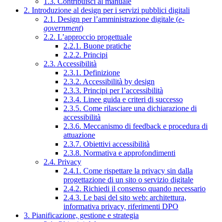
1.3. Contribuisci al manuale
2. Introduzione al design per i servizi pubblici digitali
2.1. Design per l’amministrazione digitale (
e-
government
)
2.2. L’approccio progettuale
2.2.1. Buone pratiche
2.2.2. Principi
2.3. Accessibilità
2.3.1. Definizione
2.3.2. Accessibilità by design
2.3.3. Principi per l’accessibilità
2.3.4. Linee guida e criteri di successo
2.3.5. Come rilasciare una dichiarazione di
accessibilità
2.3.6. Meccanismo di feedback e procedura di
attuazione
2.3.7. Obiettivi accessibilità
2.3.8. Normativa e approfondimenti
2.4. Privacy
2.4.1. Come rispettare la privacy sin dalla
progettazione di un sito o servizio digitale
2.4.2. Richiedi il consenso quando necessario
2.4.3. Le basi del sito web: architettura,
informativa privacy, riferimenti DPO
3. Pianificazione, gestione e strategia