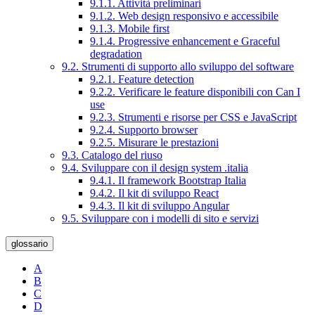
9.1.1. Attività preliminari
9.1.2. Web design responsivo e accessibile
9.1.3. Mobile first
9.1.4. Progressive enhancement e Graceful
degradation
9.2. Strumenti di supporto allo sviluppo del software
9.2.1. Feature detection
9.2.2. Verificare le feature disponibili con Can I
use
9.2.3. Strumenti e risorse per CSS e JavaScript
9.2.4. Supporto browser
9.2.5. Misurare le prestazioni
9.3. Catalogo del riuso
9.4. Sviluppare con il design system .italia
9.4.1. Il framework Bootstrap Italia
9.4.2. Il kit di sviluppo React
9.4.3. Il kit di sviluppo Angular
9.5. Sviluppare con i modelli di sito e servizi
glossario
A
B
C
D