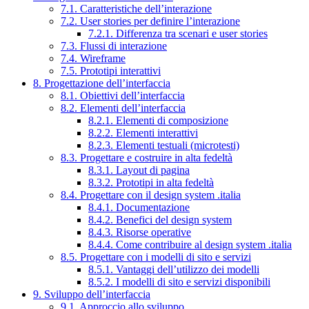
7.1. Caratteristiche dell’interazione
7.2. User stories per definire l’interazione
7.2.1. Differenza tra scenari e user stories
7.3. Flussi di interazione
7.4. Wireframe
7.5. Prototipi interattivi
8. Progettazione dell’interfaccia
8.1. Obiettivi dell’interfaccia
8.2. Elementi dell’interfaccia
8.2.1. Elementi di composizione
8.2.2. Elementi interattivi
8.2.3. Elementi testuali (microtesti)
8.3. Progettare e costruire in alta fedeltà
8.3.1. Layout di pagina
8.3.2. Prototipi in alta fedeltà
8.4. Progettare con il design system .italia
8.4.1. Documentazione
8.4.2. Benefici del design system
8.4.3. Risorse operative
8.4.4. Come contribuire al design system .italia
8.5. Progettare con i modelli di sito e servizi
8.5.1. Vantaggi dell’utilizzo dei modelli
8.5.2. I modelli di sito e servizi disponibili
9. Sviluppo dell’interfaccia
9.1. Approccio allo sviluppo