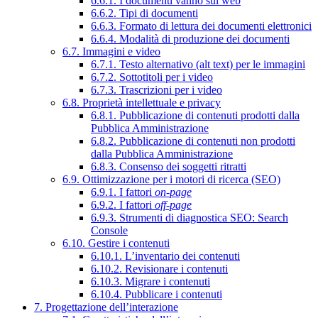
6.6.1. I documenti vanno sul web
6.6.2. Tipi di documenti
6.6.3. Formato di lettura dei documenti elettronici
6.6.4. Modalità di produzione dei documenti
6.7. Immagini e video
6.7.1. Testo alternativo (alt text) per le immagini
6.7.2. Sottotitoli per i video
6.7.3. Trascrizioni per i video
6.8. Proprietà intellettuale e privacy
6.8.1. Pubblicazione di contenuti prodotti dalla
Pubblica Amministrazione
6.8.2. Pubblicazione di contenuti non prodotti
dalla Pubblica Amministrazione
6.8.3. Consenso dei soggetti ritratti
6.9. Ottimizzazione per i motori di ricerca (SEO)
6.9.1. I fattori
on-page
6.9.2. I fattori
off-page
6.9.3. Strumenti di diagnostica SEO: Search
Console
6.10. Gestire i contenuti
6.10.1. L’inventario dei contenuti
6.10.2. Revisionare i contenuti
6.10.3. Migrare i contenuti
6.10.4. Pubblicare i contenuti
7. Progettazione dell’interazione