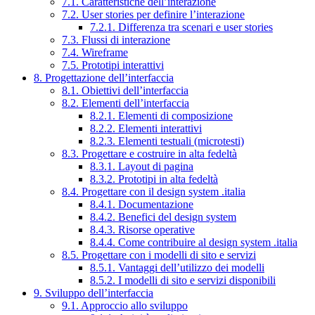
7.1. Caratteristiche dell’interazione
7.2. User stories per definire l’interazione
7.2.1. Differenza tra scenari e user stories
7.3. Flussi di interazione
7.4. Wireframe
7.5. Prototipi interattivi
8. Progettazione dell’interfaccia
8.1. Obiettivi dell’interfaccia
8.2. Elementi dell’interfaccia
8.2.1. Elementi di composizione
8.2.2. Elementi interattivi
8.2.3. Elementi testuali (microtesti)
8.3. Progettare e costruire in alta fedeltà
8.3.1. Layout di pagina
8.3.2. Prototipi in alta fedeltà
8.4. Progettare con il design system .italia
8.4.1. Documentazione
8.4.2. Benefici del design system
8.4.3. Risorse operative
8.4.4. Come contribuire al design system .italia
8.5. Progettare con i modelli di sito e servizi
8.5.1. Vantaggi dell’utilizzo dei modelli
8.5.2. I modelli di sito e servizi disponibili
9. Sviluppo dell’interfaccia
9.1. Approccio allo sviluppo