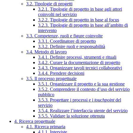
3.2. Tipologie di progetti
3.2.1. Tipologie di progetto in base agli attori
coinvolti nel servizio
3.2.2. Tipologie di progetto in base al focus
3.2.3. Tipologie di progetto in base all’ambito di
intervento
3.3. Competenze, ruoli e figure coinvolte
3.3.1. Coordinatore di progetto
3.3.2. Definire ruoli e responsabilità
3.4. Metodo di lavoro
3.4.1. Definire processi, strumenti e rituali
3.4.2. Curare la documentazione di progetto
3.4.3. Organizzare tavoli tecnici collaborativi
3.4.4. Prendere decisioni
3.5. Il processo progettuale
3.5.1. Organizzare il progetto e la sua gestione
3.5.2. Comprendere il contesto d’uso del servizio
pubblico
3.5.3. Progettare i processi e i
touchpoint
del
servizio
3.5.4. Realizzare l’interfaccia utente del servizio
3.5.5. Validare la soluzione ottenuta
4. Ricerca progettuale
4.1. Ricerca primaria
4.1.1. Interviste