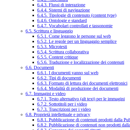
6.4.3. Flussi di interazione
6.4.4. Sistemi di navigazione
6.4.5. Tipologie di contenuto (content type)
6.4.6. Ontologie e standard
6.4.7. Vocabolari controllati e tassonomie
6.5. Scrittura e linguaggio
6.5.1. Come leggono le persone sul web
6.5.2. Le regole per un linguaggio semplice
6.5.3. Microtesti
6.5.4. Scrittura collaborativa
6.5.5. Content critique
6.5.6. Traduzione e localizzazione dei contenuti
6.6. Documenti
6.6.1. I documenti vanno sul web
6.6.2. Tipi di documenti
6.6.3. Formato di lettura dei documenti elettronici
6.6.4. Modalità di produzione dei documenti
6.7. Immagini e video
6.7.1. Testo alternativo (alt text) per le immagini
6.7.2. Sottotitoli per i video
6.7.3. Trascrizioni per i video
6.8. Proprietà intellettuale e privacy
6.8.1. Pubblicazione di contenuti prodotti dalla P
6.8.2. Pubblicazione di contenuti non prodotti dal