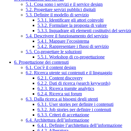
5.1. Cosa sono i servizi e il service design
5.2. Progettare servizi pubblici digitali
5.3. Definire il modello di servizio
5.3.1. Identificare gli attori coinvolti
5.3.2. Formulare la proposta di valore
5.3.3. Inquadrare gli elementi costitutivi del serviz
5.4. Descrivere il funzionamento del servizio
5.4.1. Mappare l’ecosistema
5.4.2. Rappresentare i flussi di servizio
5.5. Co-progettare le soluzioni
5.5.1. Workshop di co-progettazione
6. Progettazione dei contenuti
6.1. Cos’è il content design
6.2. Ricerca utente sui contenuti e il linguaggio
6.2.1. Content discovery
6.2.2. Dati di ricerca (search keywords)
6.2.3. Ricerca tramite analytics
6.2.4. Ricerca sui forum
6.3. Dalla ricerca ai bisogni degli utenti
6.3.1. User stories per definire i contenuti
6.3.2. Job stories per definire i contenuti
6.3.3. Criteri di accettazione
6.4. Architettura dell’informazione
6.4.1. Definire l’architettura dell’informazione
6.4.2. Alberatura