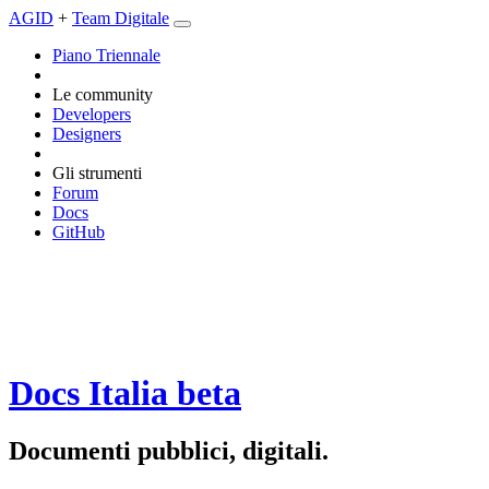
AGID
+
Team Digitale
Piano Triennale
Le community
Developers
Designers
Gli strumenti
Forum
Docs
GitHub
Docs Italia
beta
Documenti pubblici, digitali.