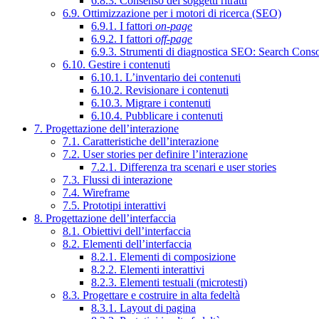
6.8.3. Consenso dei soggetti ritratti
6.9. Ottimizzazione per i motori di ricerca (SEO)
6.9.1. I fattori
on-page
6.9.2. I fattori
off-page
6.9.3. Strumenti di diagnostica SEO: Search Cons
6.10. Gestire i contenuti
6.10.1. L’inventario dei contenuti
6.10.2. Revisionare i contenuti
6.10.3. Migrare i contenuti
6.10.4. Pubblicare i contenuti
7. Progettazione dell’interazione
7.1. Caratteristiche dell’interazione
7.2. User stories per definire l’interazione
7.2.1. Differenza tra scenari e user stories
7.3. Flussi di interazione
7.4. Wireframe
7.5. Prototipi interattivi
8. Progettazione dell’interfaccia
8.1. Obiettivi dell’interfaccia
8.2. Elementi dell’interfaccia
8.2.1. Elementi di composizione
8.2.2. Elementi interattivi
8.2.3. Elementi testuali (microtesti)
8.3. Progettare e costruire in alta fedeltà
8.3.1. Layout di pagina