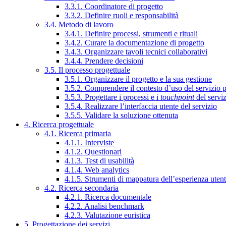
3.3.1. Coordinatore di progetto
3.3.2. Definire ruoli e responsabilità
3.4. Metodo di lavoro
3.4.1. Definire processi, strumenti e rituali
3.4.2. Curare la documentazione di progetto
3.4.3. Organizzare tavoli tecnici collaborativi
3.4.4. Prendere decisioni
3.5. Il processo progettuale
3.5.1. Organizzare il progetto e la sua gestione
3.5.2. Comprendere il contesto d’uso del servizio 
3.5.3. Progettare i processi e i
touchpoint
del servi
3.5.4. Realizzare l’interfaccia utente del servizio
3.5.5. Validare la soluzione ottenuta
4. Ricerca progettuale
4.1. Ricerca primaria
4.1.1. Interviste
4.1.2. Questionari
4.1.3. Test di usabilità
4.1.4. Web analytics
4.1.5. Strumenti di mappatura dell’esperienza uten
4.2. Ricerca secondaria
4.2.1. Ricerca documentale
4.2.2. Analisi benchmark
4.2.3. Valutazione euristica
5. Progettazione dei servizi