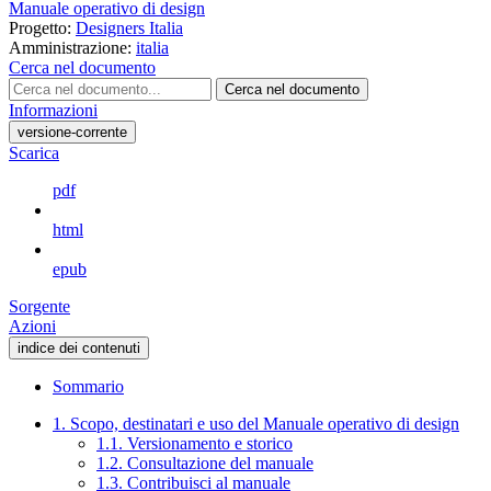
Manuale operativo di design
Progetto:
Designers Italia
Amministrazione:
italia
Cerca nel documento
Cerca nel documento
Informazioni
versione-corrente
Scarica
pdf
html
epub
Sorgente
Azioni
indice dei contenuti
Sommario
1. Scopo, destinatari e uso del Manuale operativo di design
1.1. Versionamento e storico
1.2. Consultazione del manuale
1.3. Contribuisci al manuale