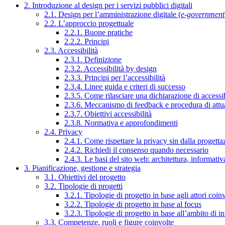
2. Introduzione al design per i servizi pubblici digitali
2.1. Design per l’amministrazione digitale (
e-government
2.2. L’approccio progettuale
2.2.1. Buone pratiche
2.2.2. Principi
2.3. Accessibilità
2.3.1. Definizione
2.3.2. Accessibilità by design
2.3.3. Principi per l’accessibilità
2.3.4. Linee guida e criteri di successo
2.3.5. Come rilasciare una dichiarazione di accessib
2.3.6. Meccanismo di feedback e procedura di attu
2.3.7. Obiettivi accessibilità
2.3.8. Normativa e approfondimenti
2.4. Privacy
2.4.1. Come rispettare la privacy sin dalla progettaz
2.4.2. Richiedi il consenso quando necessario
2.4.3. Le basi del sito web: architettura, informati
3. Pianificazione, gestione e strategia
3.1. Obiettivi del progetto
3.2. Tipologie di progetti
3.2.1. Tipologie di progetto in base agli attori coinv
3.2.2. Tipologie di progetto in base al focus
3.2.3. Tipologie di progetto in base all’ambito di i
3.3. Competenze, ruoli e figure coinvolte