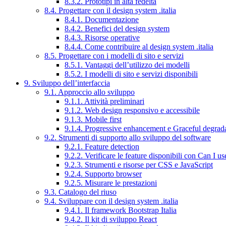
8.3.2. Prototipi in alta fedeltà
8.4. Progettare con il design system .italia
8.4.1. Documentazione
8.4.2. Benefici del design system
8.4.3. Risorse operative
8.4.4. Come contribuire al design system .italia
8.5. Progettare con i modelli di sito e servizi
8.5.1. Vantaggi dell’utilizzo dei modelli
8.5.2. I modelli di sito e servizi disponibili
9. Sviluppo dell’interfaccia
9.1. Approccio allo sviluppo
9.1.1. Attività preliminari
9.1.2. Web design responsivo e accessibile
9.1.3. Mobile first
9.1.4. Progressive enhancement e Graceful degrad
9.2. Strumenti di supporto allo sviluppo del software
9.2.1. Feature detection
9.2.2. Verificare le feature disponibili con Can I us
9.2.3. Strumenti e risorse per CSS e JavaScript
9.2.4. Supporto browser
9.2.5. Misurare le prestazioni
9.3. Catalogo del riuso
9.4. Sviluppare con il design system .italia
9.4.1. Il framework Bootstrap Italia
9.4.2. Il kit di sviluppo React