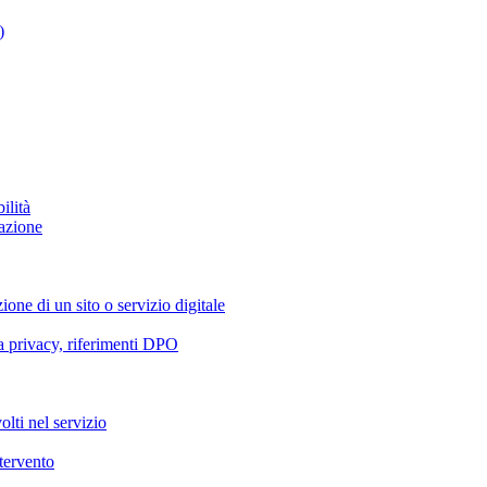
)
ilità
azione
ione di un sito o servizio digitale
va privacy, riferimenti DPO
olti nel servizio
ntervento