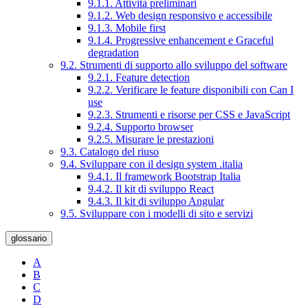
9.1.1. Attività preliminari
9.1.2. Web design responsivo e accessibile
9.1.3. Mobile first
9.1.4. Progressive enhancement e Graceful
degradation
9.2. Strumenti di supporto allo sviluppo del software
9.2.1. Feature detection
9.2.2. Verificare le feature disponibili con Can I
use
9.2.3. Strumenti e risorse per CSS e JavaScript
9.2.4. Supporto browser
9.2.5. Misurare le prestazioni
9.3. Catalogo del riuso
9.4. Sviluppare con il design system .italia
9.4.1. Il framework Bootstrap Italia
9.4.2. Il kit di sviluppo React
9.4.3. Il kit di sviluppo Angular
9.5. Sviluppare con i modelli di sito e servizi
glossario
A
B
C
D