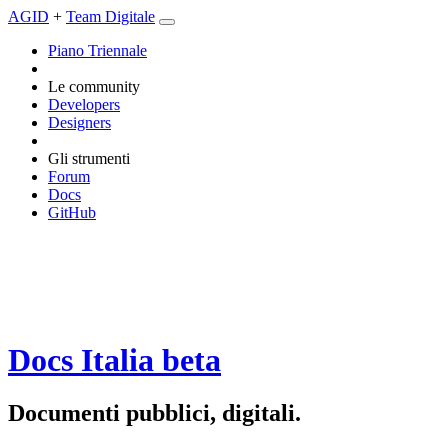
AGID
+
Team Digitale
Piano Triennale
Le community
Developers
Designers
Gli strumenti
Forum
Docs
GitHub
Docs Italia
beta
Documenti pubblici, digitali.