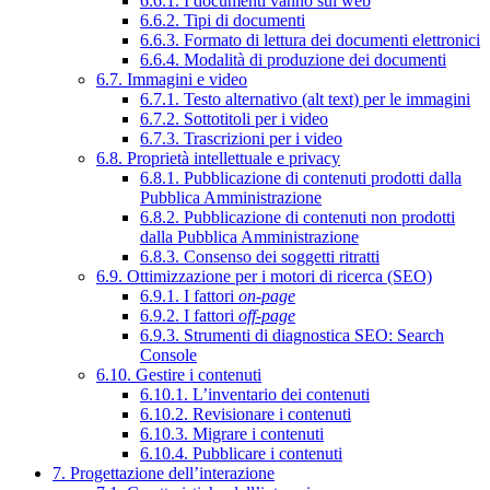
6.6.1. I documenti vanno sul web
6.6.2. Tipi di documenti
6.6.3. Formato di lettura dei documenti elettronici
6.6.4. Modalità di produzione dei documenti
6.7. Immagini e video
6.7.1. Testo alternativo (alt text) per le immagini
6.7.2. Sottotitoli per i video
6.7.3. Trascrizioni per i video
6.8. Proprietà intellettuale e privacy
6.8.1. Pubblicazione di contenuti prodotti dalla
Pubblica Amministrazione
6.8.2. Pubblicazione di contenuti non prodotti
dalla Pubblica Amministrazione
6.8.3. Consenso dei soggetti ritratti
6.9. Ottimizzazione per i motori di ricerca (SEO)
6.9.1. I fattori
on-page
6.9.2. I fattori
off-page
6.9.3. Strumenti di diagnostica SEO: Search
Console
6.10. Gestire i contenuti
6.10.1. L’inventario dei contenuti
6.10.2. Revisionare i contenuti
6.10.3. Migrare i contenuti
6.10.4. Pubblicare i contenuti
7. Progettazione dell’interazione