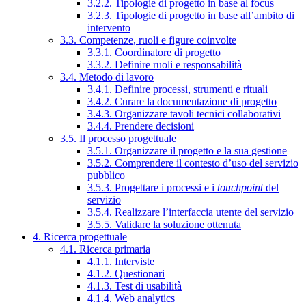
3.2.2. Tipologie di progetto in base al focus
3.2.3. Tipologie di progetto in base all’ambito di
intervento
3.3. Competenze, ruoli e figure coinvolte
3.3.1. Coordinatore di progetto
3.3.2. Definire ruoli e responsabilità
3.4. Metodo di lavoro
3.4.1. Definire processi, strumenti e rituali
3.4.2. Curare la documentazione di progetto
3.4.3. Organizzare tavoli tecnici collaborativi
3.4.4. Prendere decisioni
3.5. Il processo progettuale
3.5.1. Organizzare il progetto e la sua gestione
3.5.2. Comprendere il contesto d’uso del servizio
pubblico
3.5.3. Progettare i processi e i
touchpoint
del
servizio
3.5.4. Realizzare l’interfaccia utente del servizio
3.5.5. Validare la soluzione ottenuta
4. Ricerca progettuale
4.1. Ricerca primaria
4.1.1. Interviste
4.1.2. Questionari
4.1.3. Test di usabilità
4.1.4. Web analytics