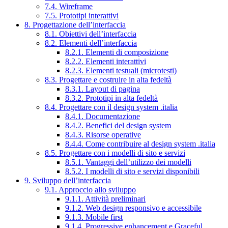
7.4. Wireframe
7.5. Prototipi interattivi
8. Progettazione dell’interfaccia
8.1. Obiettivi dell’interfaccia
8.2. Elementi dell’interfaccia
8.2.1. Elementi di composizione
8.2.2. Elementi interattivi
8.2.3. Elementi testuali (microtesti)
8.3. Progettare e costruire in alta fedeltà
8.3.1. Layout di pagina
8.3.2. Prototipi in alta fedeltà
8.4. Progettare con il design system .italia
8.4.1. Documentazione
8.4.2. Benefici del design system
8.4.3. Risorse operative
8.4.4. Come contribuire al design system .italia
8.5. Progettare con i modelli di sito e servizi
8.5.1. Vantaggi dell’utilizzo dei modelli
8.5.2. I modelli di sito e servizi disponibili
9. Sviluppo dell’interfaccia
9.1. Approccio allo sviluppo
9.1.1. Attività preliminari
9.1.2. Web design responsivo e accessibile
9.1.3. Mobile first
9.1.4. Progressive enhancement e Graceful