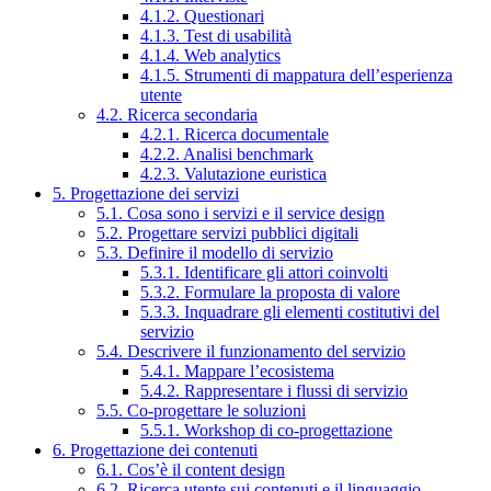
4.1.2. Questionari
4.1.3. Test di usabilità
4.1.4. Web analytics
4.1.5. Strumenti di mappatura dell’esperienza
utente
4.2. Ricerca secondaria
4.2.1. Ricerca documentale
4.2.2. Analisi benchmark
4.2.3. Valutazione euristica
5. Progettazione dei servizi
5.1. Cosa sono i servizi e il service design
5.2. Progettare servizi pubblici digitali
5.3. Definire il modello di servizio
5.3.1. Identificare gli attori coinvolti
5.3.2. Formulare la proposta di valore
5.3.3. Inquadrare gli elementi costitutivi del
servizio
5.4. Descrivere il funzionamento del servizio
5.4.1. Mappare l’ecosistema
5.4.2. Rappresentare i flussi di servizio
5.5. Co-progettare le soluzioni
5.5.1. Workshop di co-progettazione
6. Progettazione dei contenuti
6.1. Cos’è il content design
6.2. Ricerca utente sui contenuti e il linguaggio