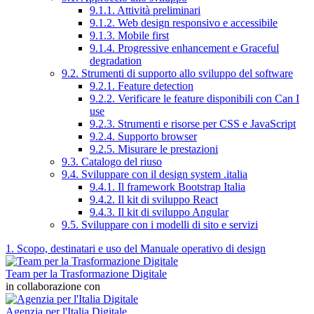
9.1.1. Attività preliminari
9.1.2. Web design responsivo e accessibile
9.1.3. Mobile first
9.1.4. Progressive enhancement e Graceful
degradation
9.2. Strumenti di supporto allo sviluppo del software
9.2.1. Feature detection
9.2.2. Verificare le feature disponibili con Can I
use
9.2.3. Strumenti e risorse per CSS e JavaScript
9.2.4. Supporto browser
9.2.5. Misurare le prestazioni
9.3. Catalogo del riuso
9.4. Sviluppare con il design system .italia
9.4.1. Il framework Bootstrap Italia
9.4.2. Il kit di sviluppo React
9.4.3. Il kit di sviluppo Angular
9.5. Sviluppare con i modelli di sito e servizi
1. Scopo, destinatari e uso del Manuale operativo di design
Team per la Trasformazione Digitale
in collaborazione con
Agenzia per l'Italia Digitale