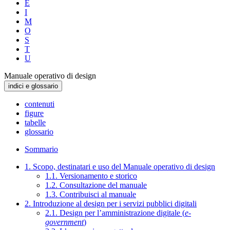
E
I
M
O
S
T
U
Manuale operativo di design
indici e glossario
contenuti
figure
tabelle
glossario
Sommario
1. Scopo, destinatari e uso del Manuale operativo di design
1.1. Versionamento e storico
1.2. Consultazione del manuale
1.3. Contribuisci al manuale
2. Introduzione al design per i servizi pubblici digitali
2.1. Design per l’amministrazione digitale (
e-
government
)