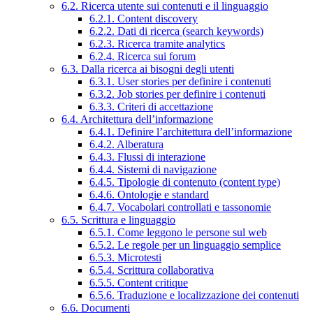
6.2. Ricerca utente sui contenuti e il linguaggio
6.2.1. Content discovery
6.2.2. Dati di ricerca (search keywords)
6.2.3. Ricerca tramite analytics
6.2.4. Ricerca sui forum
6.3. Dalla ricerca ai bisogni degli utenti
6.3.1. User stories per definire i contenuti
6.3.2. Job stories per definire i contenuti
6.3.3. Criteri di accettazione
6.4. Architettura dell’informazione
6.4.1. Definire l’architettura dell’informazione
6.4.2. Alberatura
6.4.3. Flussi di interazione
6.4.4. Sistemi di navigazione
6.4.5. Tipologie di contenuto (content type)
6.4.6. Ontologie e standard
6.4.7. Vocabolari controllati e tassonomie
6.5. Scrittura e linguaggio
6.5.1. Come leggono le persone sul web
6.5.2. Le regole per un linguaggio semplice
6.5.3. Microtesti
6.5.4. Scrittura collaborativa
6.5.5. Content critique
6.5.6. Traduzione e localizzazione dei contenuti
6.6. Documenti