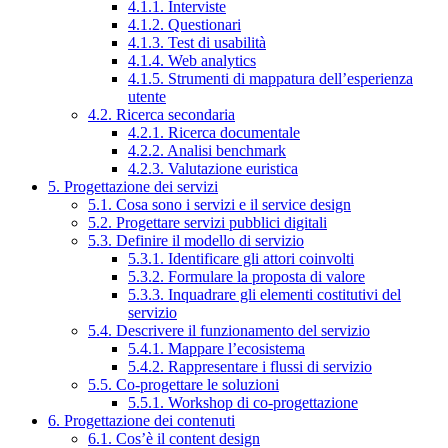
4.1.1. Interviste
4.1.2. Questionari
4.1.3. Test di usabilità
4.1.4. Web analytics
4.1.5. Strumenti di mappatura dell’esperienza
utente
4.2. Ricerca secondaria
4.2.1. Ricerca documentale
4.2.2. Analisi benchmark
4.2.3. Valutazione euristica
5. Progettazione dei servizi
5.1. Cosa sono i servizi e il service design
5.2. Progettare servizi pubblici digitali
5.3. Definire il modello di servizio
5.3.1. Identificare gli attori coinvolti
5.3.2. Formulare la proposta di valore
5.3.3. Inquadrare gli elementi costitutivi del
servizio
5.4. Descrivere il funzionamento del servizio
5.4.1. Mappare l’ecosistema
5.4.2. Rappresentare i flussi di servizio
5.5. Co-progettare le soluzioni
5.5.1. Workshop di co-progettazione
6. Progettazione dei contenuti
6.1. Cos’è il content design