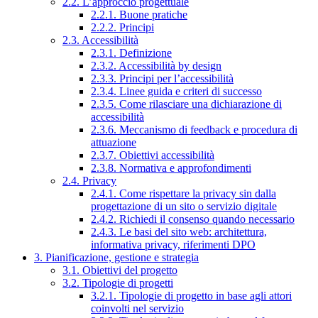
2.2. L’approccio progettuale
2.2.1. Buone pratiche
2.2.2. Principi
2.3. Accessibilità
2.3.1. Definizione
2.3.2. Accessibilità by design
2.3.3. Principi per l’accessibilità
2.3.4. Linee guida e criteri di successo
2.3.5. Come rilasciare una dichiarazione di
accessibilità
2.3.6. Meccanismo di feedback e procedura di
attuazione
2.3.7. Obiettivi accessibilità
2.3.8. Normativa e approfondimenti
2.4. Privacy
2.4.1. Come rispettare la privacy sin dalla
progettazione di un sito o servizio digitale
2.4.2. Richiedi il consenso quando necessario
2.4.3. Le basi del sito web: architettura,
informativa privacy, riferimenti DPO
3. Pianificazione, gestione e strategia
3.1. Obiettivi del progetto
3.2. Tipologie di progetti
3.2.1. Tipologie di progetto in base agli attori
coinvolti nel servizio