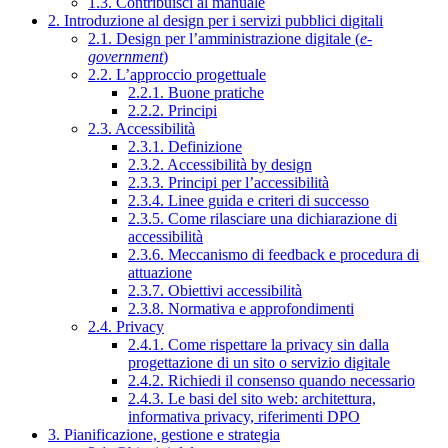
1.3. Contribuisci al manuale
2. Introduzione al design per i servizi pubblici digitali
2.1. Design per l’amministrazione digitale (
e-
government
)
2.2. L’approccio progettuale
2.2.1. Buone pratiche
2.2.2. Principi
2.3. Accessibilità
2.3.1. Definizione
2.3.2. Accessibilità by design
2.3.3. Principi per l’accessibilità
2.3.4. Linee guida e criteri di successo
2.3.5. Come rilasciare una dichiarazione di
accessibilità
2.3.6. Meccanismo di feedback e procedura di
attuazione
2.3.7. Obiettivi accessibilità
2.3.8. Normativa e approfondimenti
2.4. Privacy
2.4.1. Come rispettare la privacy sin dalla
progettazione di un sito o servizio digitale
2.4.2. Richiedi il consenso quando necessario
2.4.3. Le basi del sito web: architettura,
informativa privacy, riferimenti DPO
3. Pianificazione, gestione e strategia