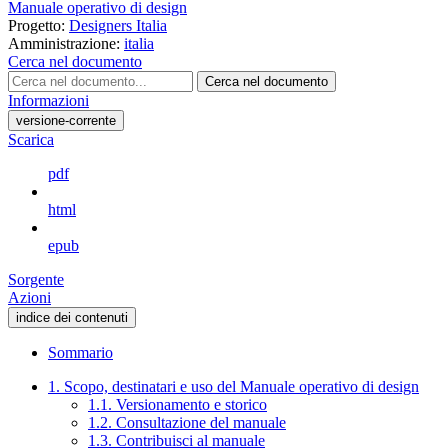
Manuale operativo di design
Progetto:
Designers Italia
Amministrazione:
italia
Cerca nel documento
Cerca nel documento
Informazioni
versione-corrente
Scarica
pdf
html
epub
Sorgente
Azioni
indice dei contenuti
Sommario
1. Scopo, destinatari e uso del Manuale operativo di design
1.1. Versionamento e storico
1.2. Consultazione del manuale
1.3. Contribuisci al manuale