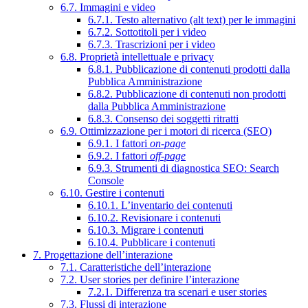
6.7. Immagini e video
6.7.1. Testo alternativo (alt text) per le immagini
6.7.2. Sottotitoli per i video
6.7.3. Trascrizioni per i video
6.8. Proprietà intellettuale e privacy
6.8.1. Pubblicazione di contenuti prodotti dalla
Pubblica Amministrazione
6.8.2. Pubblicazione di contenuti non prodotti
dalla Pubblica Amministrazione
6.8.3. Consenso dei soggetti ritratti
6.9. Ottimizzazione per i motori di ricerca (SEO)
6.9.1. I fattori
on-page
6.9.2. I fattori
off-page
6.9.3. Strumenti di diagnostica SEO: Search
Console
6.10. Gestire i contenuti
6.10.1. L’inventario dei contenuti
6.10.2. Revisionare i contenuti
6.10.3. Migrare i contenuti
6.10.4. Pubblicare i contenuti
7. Progettazione dell’interazione
7.1. Caratteristiche dell’interazione
7.2. User stories per definire l’interazione
7.2.1. Differenza tra scenari e user stories
7.3. Flussi di interazione