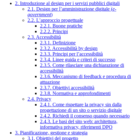
2. Introduzione al design per i servizi pubblici digitali
2.1. Design per l’amministrazione digitale (
e-
government
)
2.2. L’approccio progettuale
2.2.1. Buone pratiche
2.2.2. Principi
2.3. Accessibilità
2.3.1. Definizione
2.3.2. Accessibilità by design
2.3.3. Principi per l’accessibilità
2.3.4. Linee guida e criteri di successo
2.3.5. Come rilasciare una dichiarazione di
accessibilità
2.3.6. Meccanismo di feedback e procedura di
attuazione
2.3.7. Obiettivi accessibilità
2.3.8. Normativa e approfondimenti
2.4. Privacy
2.4.1. Come rispettare la privacy sin dalla
progettazione di un sito o servizio digitale
2.4.2. Richiedi il consenso quando necessario
2.4.3. Le basi del sito web: architettura,
informativa privacy, riferimenti DPO
3. Pianificazione, gestione e strategia
3.1. Obiettivi del progetto