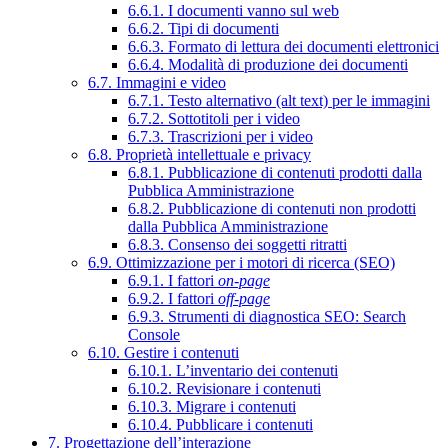
6.6.1. I documenti vanno sul web
6.6.2. Tipi di documenti
6.6.3. Formato di lettura dei documenti elettronici
6.6.4. Modalità di produzione dei documenti
6.7. Immagini e video
6.7.1. Testo alternativo (alt text) per le immagini
6.7.2. Sottotitoli per i video
6.7.3. Trascrizioni per i video
6.8. Proprietà intellettuale e privacy
6.8.1. Pubblicazione di contenuti prodotti dalla
Pubblica Amministrazione
6.8.2. Pubblicazione di contenuti non prodotti
dalla Pubblica Amministrazione
6.8.3. Consenso dei soggetti ritratti
6.9. Ottimizzazione per i motori di ricerca (SEO)
6.9.1. I fattori
on-page
6.9.2. I fattori
off-page
6.9.3. Strumenti di diagnostica SEO: Search
Console
6.10. Gestire i contenuti
6.10.1. L’inventario dei contenuti
6.10.2. Revisionare i contenuti
6.10.3. Migrare i contenuti
6.10.4. Pubblicare i contenuti
7. Progettazione dell’interazione