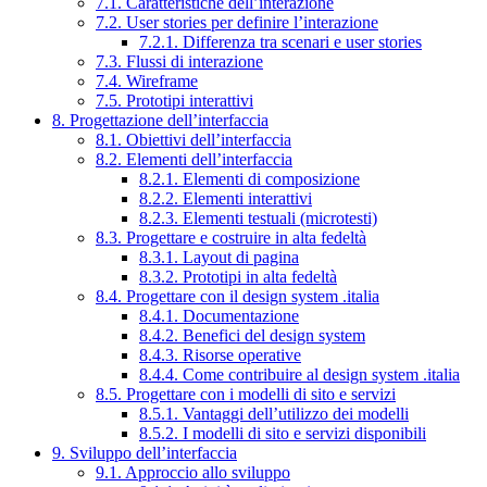
7.1. Caratteristiche dell’interazione
7.2. User stories per definire l’interazione
7.2.1. Differenza tra scenari e user stories
7.3. Flussi di interazione
7.4. Wireframe
7.5. Prototipi interattivi
8. Progettazione dell’interfaccia
8.1. Obiettivi dell’interfaccia
8.2. Elementi dell’interfaccia
8.2.1. Elementi di composizione
8.2.2. Elementi interattivi
8.2.3. Elementi testuali (microtesti)
8.3. Progettare e costruire in alta fedeltà
8.3.1. Layout di pagina
8.3.2. Prototipi in alta fedeltà
8.4. Progettare con il design system .italia
8.4.1. Documentazione
8.4.2. Benefici del design system
8.4.3. Risorse operative
8.4.4. Come contribuire al design system .italia
8.5. Progettare con i modelli di sito e servizi
8.5.1. Vantaggi dell’utilizzo dei modelli
8.5.2. I modelli di sito e servizi disponibili
9. Sviluppo dell’interfaccia
9.1. Approccio allo sviluppo