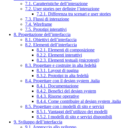
7.1. Caratteristiche dell’interazione
7.2. User stories per definire l’interazione
7.2.1. Differenza tra scenari e user stories
7.3. Flussi di interazione
7.4. Wireframe
7.5. Prototipi interattivi
8. Progettazione dell’interfaccia
8.1. Obiettivi dell’interfaccia
8.2. Elementi dell’interfaccia
8.2.1. Elementi di composizione
8.2.2. Elementi interattivi
8.2.3. Elementi testuali (microtesti)
8.3. Progettare e costruire in alta fedeltà
8.3.1. Layout di pagina
8.3.2. Prototipi in alta fedeltà
8.4. Progettare con il design system .italia
8.4.1. Documentazione
8.4.2. Benefici del design system
8.4.3. Risorse operative
8.4.4. Come contribuire al design system .italia
8.5. Progettare con i modelli di sito e servizi
8.5.1. Vantaggi dell’utilizzo dei modelli
8.5.2. I modelli di sito e servizi disponibili
9. Sviluppo dell’interfaccia
9.1. Approccio allo sviluppo