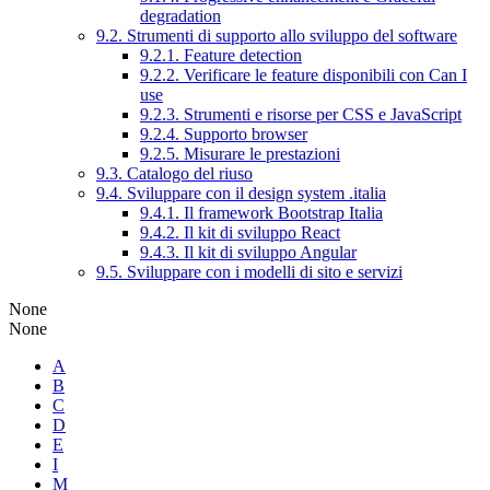
degradation
9.2. Strumenti di supporto allo sviluppo del software
9.2.1. Feature detection
9.2.2. Verificare le feature disponibili con Can I
use
9.2.3. Strumenti e risorse per CSS e JavaScript
9.2.4. Supporto browser
9.2.5. Misurare le prestazioni
9.3. Catalogo del riuso
9.4. Sviluppare con il design system .italia
9.4.1. Il framework Bootstrap Italia
9.4.2. Il kit di sviluppo React
9.4.3. Il kit di sviluppo Angular
9.5. Sviluppare con i modelli di sito e servizi
None
None
A
B
C
D
E
I
M