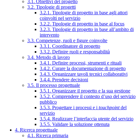
3.1. Obiettivi del progetto
3.2. Tipologie di progetti
3.2.1. Tipologie di progetto in base agli attori
coinvolti nel servizio
3.2.2. Tipologie di progetto in base al focus
3.2.3. Tipologie di progetto in base all’ambito di
intervento
3.3. Competenze, ruoli e figure coinvolte
3.3.1. Coordinatore di progetto
3.3.2. Definire ruoli e responsabilità
3.4. Metodo di lavoro
3.4.1. Definire processi, strumenti e rituali
3.4.2. Curare la documentazione di progetto
3.4.3. Organizzare tavoli tecnici collaborativi
3.4.4. Prendere decisioni
3.5. Il processo progettuale
3.5.1. Organizzare il progetto e la sua gestione
3.5.2. Comprendere il contesto d’uso del servizio
pubblico
3.5.3. Progettare i processi e i
touchpoint
del
servizio
3.5.4. Realizzare l’interfaccia utente del servizio
3.5.5. Validare la soluzione ottenuta
4. Ricerca progettuale
4.1. Ricerca primaria