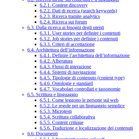
6.2.1. Content discovery
6.2.2. Dati di ricerca (search keywords)
6.2.3. Ricerca tramite analytics
6.2.4. Ricerca sui forum
6.3. Dalla ricerca ai bisogni degli utenti
6.3.1. User stories per definire i contenuti
6.3.2. Job stories per definire i contenuti
6.3.3. Criteri di accettazione
6.4. Architettura dell’informazione
6.4.1. Definire l’architettura dell’informazione
6.4.2. Alberatura
6.4.3. Flussi di interazione
6.4.4. Sistemi di navigazione
6.4.5. Tipologie di contenuto (content type)
6.4.6. Ontologie e standard
6.4.7. Vocabolari controllati e tassonomie
6.5. Scrittura e linguaggio
6.5.1. Come leggono le persone sul web
6.5.2. Le regole per un linguaggio semplice
6.5.3. Microtesti
6.5.4. Scrittura collaborativa
6.5.5. Content critique
6.5.6. Traduzione e localizzazione dei contenuti
6.6. Documenti