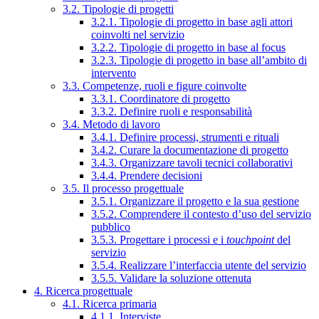
3.2. Tipologie di progetti
3.2.1. Tipologie di progetto in base agli attori
coinvolti nel servizio
3.2.2. Tipologie di progetto in base al focus
3.2.3. Tipologie di progetto in base all’ambito di
intervento
3.3. Competenze, ruoli e figure coinvolte
3.3.1. Coordinatore di progetto
3.3.2. Definire ruoli e responsabilità
3.4. Metodo di lavoro
3.4.1. Definire processi, strumenti e rituali
3.4.2. Curare la documentazione di progetto
3.4.3. Organizzare tavoli tecnici collaborativi
3.4.4. Prendere decisioni
3.5. Il processo progettuale
3.5.1. Organizzare il progetto e la sua gestione
3.5.2. Comprendere il contesto d’uso del servizio
pubblico
3.5.3. Progettare i processi e i
touchpoint
del
servizio
3.5.4. Realizzare l’interfaccia utente del servizio
3.5.5. Validare la soluzione ottenuta
4. Ricerca progettuale
4.1. Ricerca primaria
4.1.1. Interviste