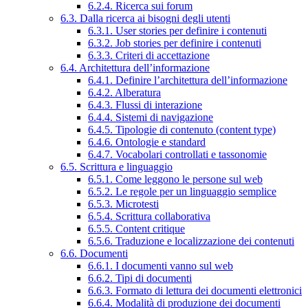
6.2.4. Ricerca sui forum
6.3. Dalla ricerca ai bisogni degli utenti
6.3.1. User stories per definire i contenuti
6.3.2. Job stories per definire i contenuti
6.3.3. Criteri di accettazione
6.4. Architettura dell’informazione
6.4.1. Definire l’architettura dell’informazione
6.4.2. Alberatura
6.4.3. Flussi di interazione
6.4.4. Sistemi di navigazione
6.4.5. Tipologie di contenuto (content type)
6.4.6. Ontologie e standard
6.4.7. Vocabolari controllati e tassonomie
6.5. Scrittura e linguaggio
6.5.1. Come leggono le persone sul web
6.5.2. Le regole per un linguaggio semplice
6.5.3. Microtesti
6.5.4. Scrittura collaborativa
6.5.5. Content critique
6.5.6. Traduzione e localizzazione dei contenuti
6.6. Documenti
6.6.1. I documenti vanno sul web
6.6.2. Tipi di documenti
6.6.3. Formato di lettura dei documenti elettronici
6.6.4. Modalità di produzione dei documenti