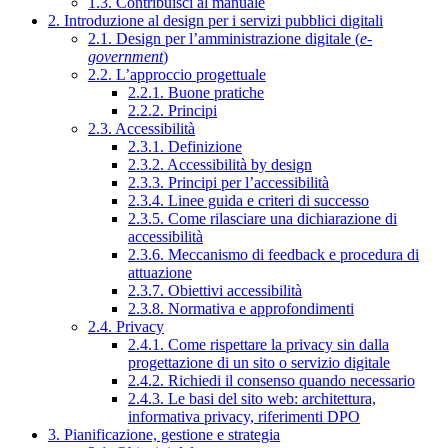
1.3. Contribuisci al manuale
2. Introduzione al design per i servizi pubblici digitali
2.1. Design per l’amministrazione digitale (
e-
government
)
2.2. L’approccio progettuale
2.2.1. Buone pratiche
2.2.2. Principi
2.3. Accessibilità
2.3.1. Definizione
2.3.2. Accessibilità by design
2.3.3. Principi per l’accessibilità
2.3.4. Linee guida e criteri di successo
2.3.5. Come rilasciare una dichiarazione di
accessibilità
2.3.6. Meccanismo di feedback e procedura di
attuazione
2.3.7. Obiettivi accessibilità
2.3.8. Normativa e approfondimenti
2.4. Privacy
2.4.1. Come rispettare la privacy sin dalla
progettazione di un sito o servizio digitale
2.4.2. Richiedi il consenso quando necessario
2.4.3. Le basi del sito web: architettura,
informativa privacy, riferimenti DPO
3. Pianificazione, gestione e strategia