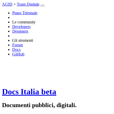
AGID
+
Team Digitale
Piano Triennale
Le community
Developers
Designers
Gli strumenti
Forum
Docs
GitHub
Docs Italia
beta
Documenti pubblici, digitali.