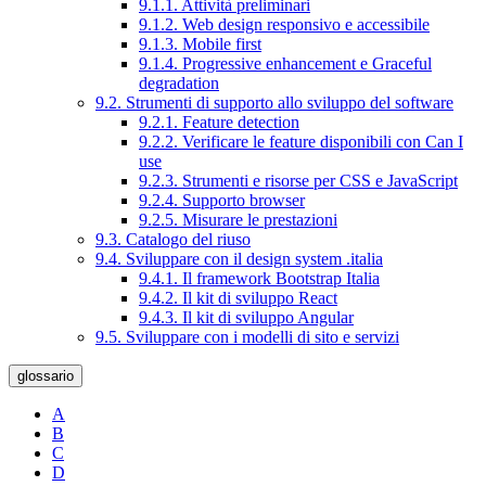
9.1.1. Attività preliminari
9.1.2. Web design responsivo e accessibile
9.1.3. Mobile first
9.1.4. Progressive enhancement e Graceful
degradation
9.2. Strumenti di supporto allo sviluppo del software
9.2.1. Feature detection
9.2.2. Verificare le feature disponibili con Can I
use
9.2.3. Strumenti e risorse per CSS e JavaScript
9.2.4. Supporto browser
9.2.5. Misurare le prestazioni
9.3. Catalogo del riuso
9.4. Sviluppare con il design system .italia
9.4.1. Il framework Bootstrap Italia
9.4.2. Il kit di sviluppo React
9.4.3. Il kit di sviluppo Angular
9.5. Sviluppare con i modelli di sito e servizi
glossario
A
B
C
D