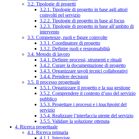
3.2. Tipologie di progetti
3.2.1. Tipologie di progetto in base agli attori
coinvolti nel servizio
3.2.2. Tipologie di progetto in base al focus
3.2.3. Tipologie di progetto in base all’ambito di
intervento
3.3. Competenze, ruoli e figure coinvolte
3.3.1. Coordinatore di progetto
3.3.2. Definire ruoli e responsabilità
3.4. Metodo di lavoro
3.4.1. Definire processi, strumenti e rituali
3.4.2. Curare la documentazione di progetto
3.4.3. Organizzare tavoli tecnici collaborativi
3.4.4. Prendere decisioni
3.5. Il processo progettuale
3.5.1. Organizzare il progetto e la sua gestione
3.5.2. Comprendere il contesto d’uso del servizio
pubblico
3.5.3. Progettare i processi e i
touchpoint
del
servizio
3.5.4. Realizzare l’interfaccia utente del servizio
3.5.5. Validare la soluzione ottenuta
4. Ricerca progettuale
4.1. Ricerca primaria
4.1.1. Interviste