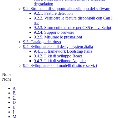
degradation
9.2. Strumenti di supporto allo sviluppo del software
9.2.1. Feature detection
9.2.2. Verificare le feature disponibili con Can I
use
9.2.3. Strumenti e risorse per CSS e JavaScript
9.2.4. Supporto browser
9.2.5. Misurare le prestazioni
9.3. Catalogo del riuso
9.4. Sviluppare con il design system .italia
9.4.1. Il framework Bootstrap Italia
9.4.2. Il kit di sviluppo React
9.4.3. Il kit di sviluppo Angular
9.5. Sviluppare con i modelli di sito e servizi
None
None
A
B
C
D
E
I
M