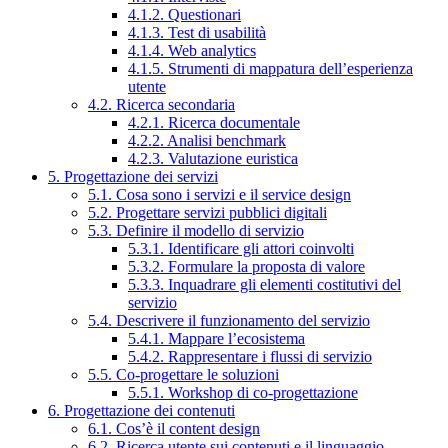
4.1.2. Questionari
4.1.3. Test di usabilità
4.1.4. Web analytics
4.1.5. Strumenti di mappatura dell’esperienza
utente
4.2. Ricerca secondaria
4.2.1. Ricerca documentale
4.2.2. Analisi benchmark
4.2.3. Valutazione euristica
5. Progettazione dei servizi
5.1. Cosa sono i servizi e il service design
5.2. Progettare servizi pubblici digitali
5.3. Definire il modello di servizio
5.3.1. Identificare gli attori coinvolti
5.3.2. Formulare la proposta di valore
5.3.3. Inquadrare gli elementi costitutivi del
servizio
5.4. Descrivere il funzionamento del servizio
5.4.1. Mappare l’ecosistema
5.4.2. Rappresentare i flussi di servizio
5.5. Co-progettare le soluzioni
5.5.1. Workshop di co-progettazione
6. Progettazione dei contenuti
6.1. Cos’è il content design
6.2. Ricerca utente sui contenuti e il linguaggio