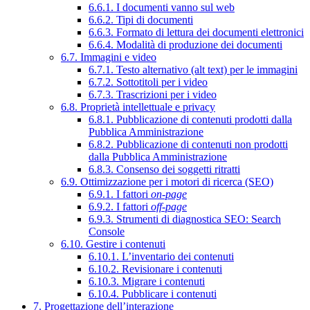
6.6.1. I documenti vanno sul web
6.6.2. Tipi di documenti
6.6.3. Formato di lettura dei documenti elettronici
6.6.4. Modalità di produzione dei documenti
6.7. Immagini e video
6.7.1. Testo alternativo (alt text) per le immagini
6.7.2. Sottotitoli per i video
6.7.3. Trascrizioni per i video
6.8. Proprietà intellettuale e privacy
6.8.1. Pubblicazione di contenuti prodotti dalla
Pubblica Amministrazione
6.8.2. Pubblicazione di contenuti non prodotti
dalla Pubblica Amministrazione
6.8.3. Consenso dei soggetti ritratti
6.9. Ottimizzazione per i motori di ricerca (SEO)
6.9.1. I fattori
on-page
6.9.2. I fattori
off-page
6.9.3. Strumenti di diagnostica SEO: Search
Console
6.10. Gestire i contenuti
6.10.1. L’inventario dei contenuti
6.10.2. Revisionare i contenuti
6.10.3. Migrare i contenuti
6.10.4. Pubblicare i contenuti
7. Progettazione dell’interazione