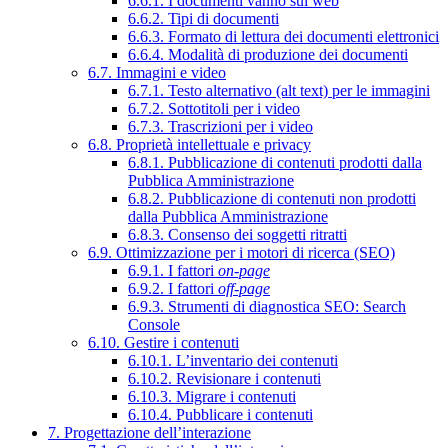
6.6.1. I documenti vanno sul web
6.6.2. Tipi di documenti
6.6.3. Formato di lettura dei documenti elettronici
6.6.4. Modalità di produzione dei documenti
6.7. Immagini e video
6.7.1. Testo alternativo (alt text) per le immagini
6.7.2. Sottotitoli per i video
6.7.3. Trascrizioni per i video
6.8. Proprietà intellettuale e privacy
6.8.1. Pubblicazione di contenuti prodotti dalla
Pubblica Amministrazione
6.8.2. Pubblicazione di contenuti non prodotti
dalla Pubblica Amministrazione
6.8.3. Consenso dei soggetti ritratti
6.9. Ottimizzazione per i motori di ricerca (SEO)
6.9.1. I fattori
on-page
6.9.2. I fattori
off-page
6.9.3. Strumenti di diagnostica SEO: Search
Console
6.10. Gestire i contenuti
6.10.1. L’inventario dei contenuti
6.10.2. Revisionare i contenuti
6.10.3. Migrare i contenuti
6.10.4. Pubblicare i contenuti
7. Progettazione dell’interazione