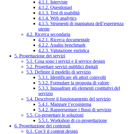
4.1.1. Interviste
4.1.2. Questionari
4.1.3. Test di usabilità
4.1.4. Web analytics
4.1.5. Strumenti di mappatura dell’esperienza
utente
4.2. Ricerca secondaria
4.2.1. Ricerca documentale
4.2.2. Analisi benchmark
4.2.3. Valutazione euristica
5. Progettazione dei servizi
5.1. Cosa sono i servizi e il service design
5.2. Progettare servizi pubblici digitali
5.3. Definire il modello di servizio
5.3.1. Identificare gli attori coinvolti
5.3.2. Formulare la proposta di valore
5.3.3. Inquadrare gli elementi costitutivi del
servizio
5.4. Descrivere il funzionamento del servizio
5.4.1. Mappare l’ecosistema
5.4.2. Rappresentare i flussi di servizio
5.5. Co-progettare le soluzioni
5.5.1. Workshop di co-progettazione
6. Progettazione dei contenuti
6.1. Cos’è il content design