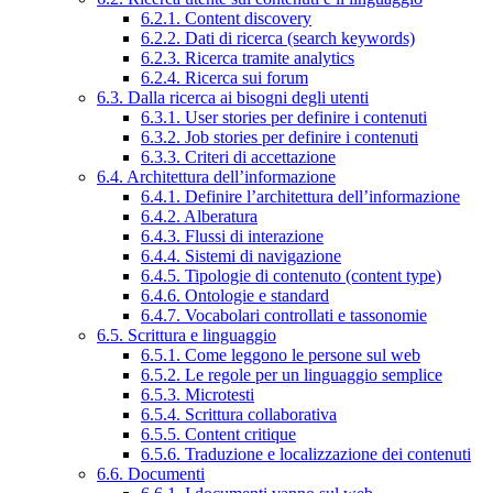
6.2.1. Content discovery
6.2.2. Dati di ricerca (search keywords)
6.2.3. Ricerca tramite analytics
6.2.4. Ricerca sui forum
6.3. Dalla ricerca ai bisogni degli utenti
6.3.1. User stories per definire i contenuti
6.3.2. Job stories per definire i contenuti
6.3.3. Criteri di accettazione
6.4. Architettura dell’informazione
6.4.1. Definire l’architettura dell’informazione
6.4.2. Alberatura
6.4.3. Flussi di interazione
6.4.4. Sistemi di navigazione
6.4.5. Tipologie di contenuto (content type)
6.4.6. Ontologie e standard
6.4.7. Vocabolari controllati e tassonomie
6.5. Scrittura e linguaggio
6.5.1. Come leggono le persone sul web
6.5.2. Le regole per un linguaggio semplice
6.5.3. Microtesti
6.5.4. Scrittura collaborativa
6.5.5. Content critique
6.5.6. Traduzione e localizzazione dei contenuti
6.6. Documenti