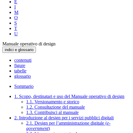
E
I
M
O
S
T
U
Manuale operativo di design
indici e glossario
contenuti
figure
tabelle
glossario
Sommario
1. Scopo, destinatari e uso del Manuale operativo di design
1.1. Versionamento e storico
1.2. Consultazione del manuale
1.3. Contribuisci al manuale
2. Introduzione al design per i servizi pubblici digitali
2.1. Design per l’amministrazione digitale (
e-
government
)