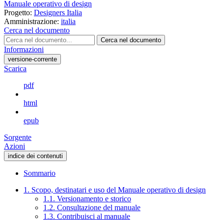
Manuale operativo di design
Progetto:
Designers Italia
Amministrazione:
italia
Cerca nel documento
Cerca nel documento
Informazioni
versione-corrente
Scarica
pdf
html
epub
Sorgente
Azioni
indice dei contenuti
Sommario
1. Scopo, destinatari e uso del Manuale operativo di design
1.1. Versionamento e storico
1.2. Consultazione del manuale
1.3. Contribuisci al manuale