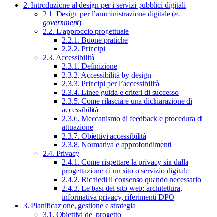
2. Introduzione al design per i servizi pubblici digitali
2.1. Design per l’amministrazione digitale (
e-
government
)
2.2. L’approccio progettuale
2.2.1. Buone pratiche
2.2.2. Principi
2.3. Accessibilità
2.3.1. Definizione
2.3.2. Accessibilità by design
2.3.3. Principi per l’accessibilità
2.3.4. Linee guida e criteri di successo
2.3.5. Come rilasciare una dichiarazione di
accessibilità
2.3.6. Meccanismo di feedback e procedura di
attuazione
2.3.7. Obiettivi accessibilità
2.3.8. Normativa e approfondimenti
2.4. Privacy
2.4.1. Come rispettare la privacy sin dalla
progettazione di un sito o servizio digitale
2.4.2. Richiedi il consenso quando necessario
2.4.3. Le basi del sito web: architettura,
informativa privacy, riferimenti DPO
3. Pianificazione, gestione e strategia
3.1. Obiettivi del progetto