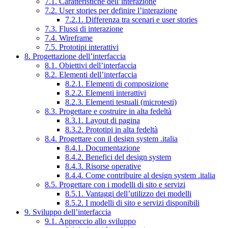
7.1. Caratteristiche dell’interazione
7.2. User stories per definire l’interazione
7.2.1. Differenza tra scenari e user stories
7.3. Flussi di interazione
7.4. Wireframe
7.5. Prototipi interattivi
8. Progettazione dell’interfaccia
8.1. Obiettivi dell’interfaccia
8.2. Elementi dell’interfaccia
8.2.1. Elementi di composizione
8.2.2. Elementi interattivi
8.2.3. Elementi testuali (microtesti)
8.3. Progettare e costruire in alta fedeltà
8.3.1. Layout di pagina
8.3.2. Prototipi in alta fedeltà
8.4. Progettare con il design system .italia
8.4.1. Documentazione
8.4.2. Benefici del design system
8.4.3. Risorse operative
8.4.4. Come contribuire al design system .italia
8.5. Progettare con i modelli di sito e servizi
8.5.1. Vantaggi dell’utilizzo dei modelli
8.5.2. I modelli di sito e servizi disponibili
9. Sviluppo dell’interfaccia
9.1. Approccio allo sviluppo