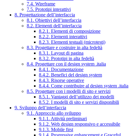
7.4. Wireframe
7.5. Prototipi interattivi
8. Progettazione dell’interfaccia
8.1. Obiettivi dell’interfaccia
8.2. Elementi dell’interfaccia
8.2.1. Elementi di composizione
8.2.2. Elementi interattivi
8.2.3. Elementi testuali (microtesti)
8.3. Progettare e costruire in alta fedeltà
8.3.1. Layout di pagina
8.3.2. Prototipi in alta fedeltà
8.4. Progettare con il design system .italia
8.4.1. Documentazione
8.4.2. Benefici del design system
8.4.3. Risorse operative
8.4.4. Come contribuire al design system .italia
8.5. Progettare con i modelli di sito e servizi
8.5.1. Vantaggi dell’utilizzo dei modelli
8.5.2. I modelli di sito e servizi disponibili
9. Sviluppo dell’interfaccia
9.1. Approccio allo sviluppo
9.1.1. Attività preliminari
9.1.2. Web design responsivo e accessibile
9.1.3. Mobile first
9.1.4. Progressive enhancement e Graceful