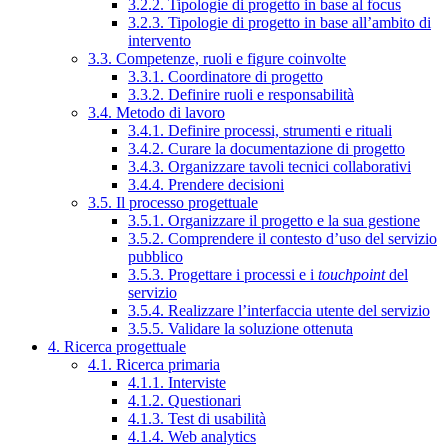
3.2.2. Tipologie di progetto in base al focus
3.2.3. Tipologie di progetto in base all’ambito di
intervento
3.3. Competenze, ruoli e figure coinvolte
3.3.1. Coordinatore di progetto
3.3.2. Definire ruoli e responsabilità
3.4. Metodo di lavoro
3.4.1. Definire processi, strumenti e rituali
3.4.2. Curare la documentazione di progetto
3.4.3. Organizzare tavoli tecnici collaborativi
3.4.4. Prendere decisioni
3.5. Il processo progettuale
3.5.1. Organizzare il progetto e la sua gestione
3.5.2. Comprendere il contesto d’uso del servizio
pubblico
3.5.3. Progettare i processi e i
touchpoint
del
servizio
3.5.4. Realizzare l’interfaccia utente del servizio
3.5.5. Validare la soluzione ottenuta
4. Ricerca progettuale
4.1. Ricerca primaria
4.1.1. Interviste
4.1.2. Questionari
4.1.3. Test di usabilità
4.1.4. Web analytics