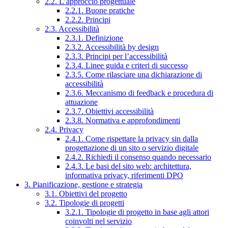
2.2. L’approccio progettuale
2.2.1. Buone pratiche
2.2.2. Principi
2.3. Accessibilità
2.3.1. Definizione
2.3.2. Accessibilità by design
2.3.3. Principi per l’accessibilità
2.3.4. Linee guida e criteri di successo
2.3.5. Come rilasciare una dichiarazione di
accessibilità
2.3.6. Meccanismo di feedback e procedura di
attuazione
2.3.7. Obiettivi accessibilità
2.3.8. Normativa e approfondimenti
2.4. Privacy
2.4.1. Come rispettare la privacy sin dalla
progettazione di un sito o servizio digitale
2.4.2. Richiedi il consenso quando necessario
2.4.3. Le basi del sito web: architettura,
informativa privacy, riferimenti DPO
3. Pianificazione, gestione e strategia
3.1. Obiettivi del progetto
3.2. Tipologie di progetti
3.2.1. Tipologie di progetto in base agli attori
coinvolti nel servizio