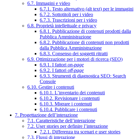
6.7. Immagini e video
6.7.1. Testo alternativo (alt text) per le immagini
6.7.2. Sottotitoli per i video
6.7.3. Trascrizioni per i video
6.8. Proprietà intellettuale e privacy
6.8.1. Pubblicazione di contenuti prodotti dalla
Pubblica Amministrazione
6.8.2. Pubblicazione di contenuti non prodotti
dalla Pubblica Amministrazione
6.8.3. Consenso dei soggetti ritratti
6.9. Ottimizzazione per i motori di ricerca (SEO)
6.9.1. I fattori
on-page
6.9.2. I fattori
off-page
6.9.3. Strumenti di diagnostica SEO: Search
Console
6.10. Gestire i contenuti
6.10.1. L’inventario dei contenuti
6.10.2. Revisionare i contenuti
6.10.3. Migrare i contenuti
6.10.4. Pubblicare i contenuti
7. Progettazione dell’interazione
7.1. Caratteristiche dell’interazione
7.2. User stories per definire l’interazione
7.2.1. Differenza tra scenari e user stories
7.3. Flussi di interazione