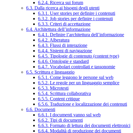
6.2.4. Ricerca sui forum
6.3. Dalla ricerca ai bisogni degli utenti
6.3.1. User stories per definire i contenuti
6.3.2. Job stories per definire i contenuti
6.3.3. Criteri di accettazione
6.4. Architettura dell’informazione
6.4.1. Definire l’architettura dell’informazione
6.4.2. Alberatura
6.4.3. Flussi di interazione
6.4.4. Sistemi di navigazione
6.4.5. Tipologie di contenuto (content type)
6.4.6. Ontologie e standard
6.4.7. Vocabolari controllati e tassonomie
6.5. Scrittura e linguaggio
6.5.1. Come leggono le persone sul web
6.5.2. Le regole per un linguaggio semplice
6.5.3. Microtesti
6.5.4. Scrittura collaborativa
6.5.5. Content critique
6.5.6. Traduzione e localizzazione dei contenuti
6.6. Documenti
6.6.1. I documenti vanno sul web
6.6.2. Tipi di documenti
6.6.3. Formato di lettura dei documenti elettronici
6.6.4. Modalità di produzione dei documenti