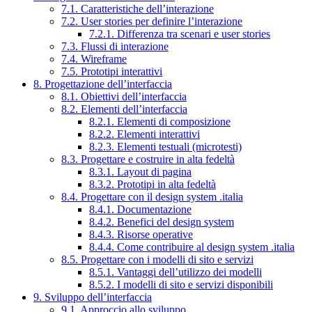
7.1. Caratteristiche dell’interazione
7.2. User stories per definire l’interazione
7.2.1. Differenza tra scenari e user stories
7.3. Flussi di interazione
7.4. Wireframe
7.5. Prototipi interattivi
8. Progettazione dell’interfaccia
8.1. Obiettivi dell’interfaccia
8.2. Elementi dell’interfaccia
8.2.1. Elementi di composizione
8.2.2. Elementi interattivi
8.2.3. Elementi testuali (microtesti)
8.3. Progettare e costruire in alta fedeltà
8.3.1. Layout di pagina
8.3.2. Prototipi in alta fedeltà
8.4. Progettare con il design system .italia
8.4.1. Documentazione
8.4.2. Benefici del design system
8.4.3. Risorse operative
8.4.4. Come contribuire al design system .italia
8.5. Progettare con i modelli di sito e servizi
8.5.1. Vantaggi dell’utilizzo dei modelli
8.5.2. I modelli di sito e servizi disponibili
9. Sviluppo dell’interfaccia
9.1. Approccio allo sviluppo