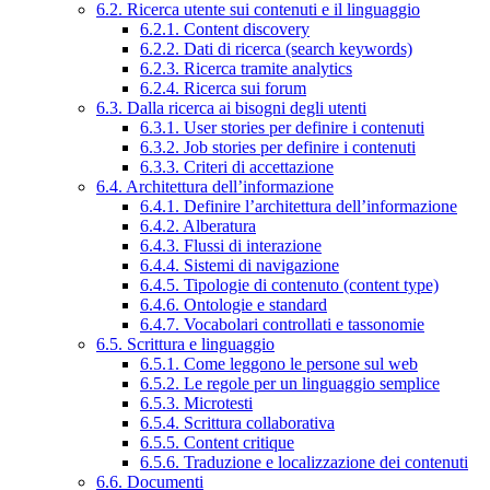
6.2. Ricerca utente sui contenuti e il linguaggio
6.2.1. Content discovery
6.2.2. Dati di ricerca (search keywords)
6.2.3. Ricerca tramite analytics
6.2.4. Ricerca sui forum
6.3. Dalla ricerca ai bisogni degli utenti
6.3.1. User stories per definire i contenuti
6.3.2. Job stories per definire i contenuti
6.3.3. Criteri di accettazione
6.4. Architettura dell’informazione
6.4.1. Definire l’architettura dell’informazione
6.4.2. Alberatura
6.4.3. Flussi di interazione
6.4.4. Sistemi di navigazione
6.4.5. Tipologie di contenuto (content type)
6.4.6. Ontologie e standard
6.4.7. Vocabolari controllati e tassonomie
6.5. Scrittura e linguaggio
6.5.1. Come leggono le persone sul web
6.5.2. Le regole per un linguaggio semplice
6.5.3. Microtesti
6.5.4. Scrittura collaborativa
6.5.5. Content critique
6.5.6. Traduzione e localizzazione dei contenuti
6.6. Documenti