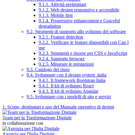
9.1.1. Attività preliminari
9.1.2. Web design responsivo e accessibile
9.1.3. Mobile first
9.1.4. Progressive enhancement e Graceful
degradation
9.2. Strumenti di supporto allo sviluppo del software
9.2.1. Feature detection
9.2.2. Verificare le feature disponibili con Can I
use
9.2.3. Strumenti e risorse per CSS e JavaScript
9.2.4. Supporto browser
9.2.5. Misurare le prestazioni
9.3. Catalogo del riuso
9.4. Sviluppare con il design system .italia
9.4.1. Il framework Bootstrap Italia
9.4.2. Il kit di sviluppo React
9.4.3. Il kit di sviluppo Angular
9.5. Sviluppare con i modelli di sito e servizi
1. Scopo, destinatari e uso del Manuale operativo di design
Team per la Trasformazione Digitale
in collaborazione con
Agenzia per l'Italia Digitale