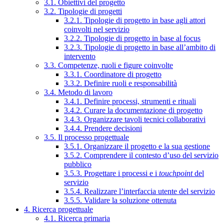
3.1. Obiettivi del progetto
3.2. Tipologie di progetti
3.2.1. Tipologie di progetto in base agli attori
coinvolti nel servizio
3.2.2. Tipologie di progetto in base al focus
3.2.3. Tipologie di progetto in base all’ambito di
intervento
3.3. Competenze, ruoli e figure coinvolte
3.3.1. Coordinatore di progetto
3.3.2. Definire ruoli e responsabilità
3.4. Metodo di lavoro
3.4.1. Definire processi, strumenti e rituali
3.4.2. Curare la documentazione di progetto
3.4.3. Organizzare tavoli tecnici collaborativi
3.4.4. Prendere decisioni
3.5. Il processo progettuale
3.5.1. Organizzare il progetto e la sua gestione
3.5.2. Comprendere il contesto d’uso del servizio
pubblico
3.5.3. Progettare i processi e i
touchpoint
del
servizio
3.5.4. Realizzare l’interfaccia utente del servizio
3.5.5. Validare la soluzione ottenuta
4. Ricerca progettuale
4.1. Ricerca primaria