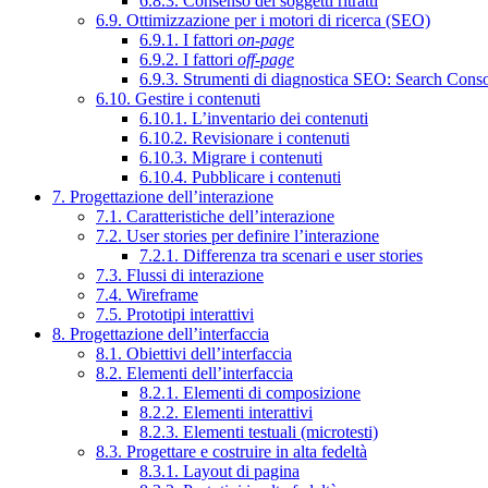
6.8.3. Consenso dei soggetti ritratti
6.9. Ottimizzazione per i motori di ricerca (SEO)
6.9.1. I fattori
on-page
6.9.2. I fattori
off-page
6.9.3. Strumenti di diagnostica SEO: Search Cons
6.10. Gestire i contenuti
6.10.1. L’inventario dei contenuti
6.10.2. Revisionare i contenuti
6.10.3. Migrare i contenuti
6.10.4. Pubblicare i contenuti
7. Progettazione dell’interazione
7.1. Caratteristiche dell’interazione
7.2. User stories per definire l’interazione
7.2.1. Differenza tra scenari e user stories
7.3. Flussi di interazione
7.4. Wireframe
7.5. Prototipi interattivi
8. Progettazione dell’interfaccia
8.1. Obiettivi dell’interfaccia
8.2. Elementi dell’interfaccia
8.2.1. Elementi di composizione
8.2.2. Elementi interattivi
8.2.3. Elementi testuali (microtesti)
8.3. Progettare e costruire in alta fedeltà
8.3.1. Layout di pagina