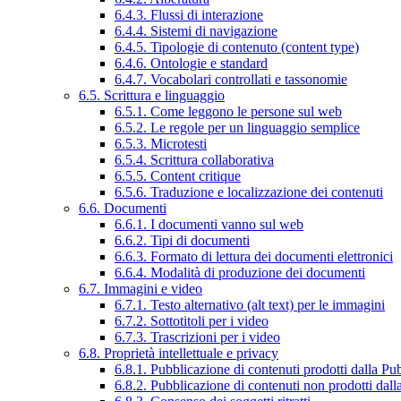
6.4.3. Flussi di interazione
6.4.4. Sistemi di navigazione
6.4.5. Tipologie di contenuto (content type)
6.4.6. Ontologie e standard
6.4.7. Vocabolari controllati e tassonomie
6.5. Scrittura e linguaggio
6.5.1. Come leggono le persone sul web
6.5.2. Le regole per un linguaggio semplice
6.5.3. Microtesti
6.5.4. Scrittura collaborativa
6.5.5. Content critique
6.5.6. Traduzione e localizzazione dei contenuti
6.6. Documenti
6.6.1. I documenti vanno sul web
6.6.2. Tipi di documenti
6.6.3. Formato di lettura dei documenti elettronici
6.6.4. Modalità di produzione dei documenti
6.7. Immagini e video
6.7.1. Testo alternativo (alt text) per le immagini
6.7.2. Sottotitoli per i video
6.7.3. Trascrizioni per i video
6.8. Proprietà intellettuale e privacy
6.8.1. Pubblicazione di contenuti prodotti dalla P
6.8.2. Pubblicazione di contenuti non prodotti dal