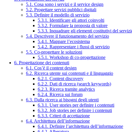
5.1. Cosa sono i servizi e il service design
5.2. Progettare servizi pubblici digitali
5.3. Definire il modello di servizio
5.3.1. Identificare gli attori coinvolti
5.3.2. Formulare la proposta di valore
5.3.3. Inquadrare gli elementi costitutivi del serviz
5.4. Descrivere il funzionamento del servizio
5.4.1. Mappare l’ecosistema
5.4.2. Rappresentare i flussi di servizio
5.5. Co-progettare le soluzioni
5.5.1. Workshop di co-progettazione
6. Progettazione dei contenuti
6.1. Cos’è il content design
6.2. Ricerca utente sui contenuti e il linguaggio
6.2.1. Content discovery
6.2.2. Dati di ricerca (search keywords)
6.2.3. Ricerca tramite analytics
6.2.4. Ricerca sui forum
6.3. Dalla ricerca ai bisogni degli utenti
6.3.1. User stories per definire i contenuti
6.3.2. Job stories per definire i contenuti
6.3.3. Criteri di accettazione
6.4. Architettura dell’informazione
6.4.1. Definire l’architettura dell’informazione
6.4.2. Alberatura