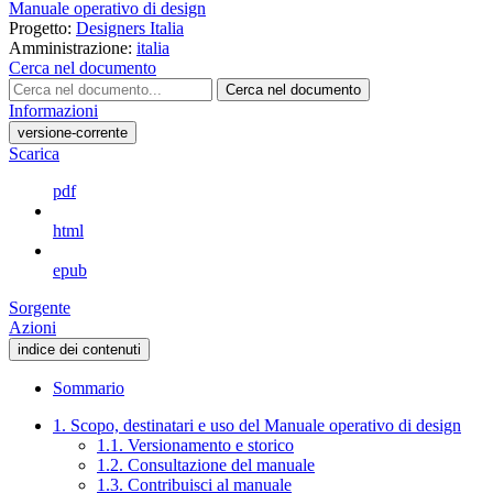
Manuale operativo di design
Progetto:
Designers Italia
Amministrazione:
italia
Cerca nel documento
Cerca nel documento
Informazioni
versione-corrente
Scarica
pdf
html
epub
Sorgente
Azioni
indice dei contenuti
Sommario
1. Scopo, destinatari e uso del Manuale operativo di design
1.1. Versionamento e storico
1.2. Consultazione del manuale
1.3. Contribuisci al manuale