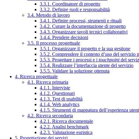
3.3.1. Coordinatore di progetto
3.3.2. Definire ruoli e responsabilità
3.4. Metodo di lavoro
3.4.1. Definire processi, strumenti e rituali
3.4.2. Curare la documentazione di progetto
3.4.3. Organizzare tavoli tecnici collaborativi
3.4.4. Prendere decisioni
3.5. Il processo progettuale
3.5.1. Organizzare il progetto e la sua gestione
3.5.2. Comprendere il contesto d’uso del servizio 
3.5.3. Progettare i processi e i
touchpoint
del servi
3.5.4. Realizzare l’interfaccia utente del servizio
3.5.5. Validare la soluzione ottenuta
4. Ricerca progettuale
4.1. Ricerca primaria
4.1.1. Interviste
4.1.2. Questionari
4.1.3. Test di usabilità
4.1.4. Web analytics
4.1.5. Strumenti di mappatura dell’esperienza uten
4.2. Ricerca secondaria
4.2.1. Ricerca documentale
4.2.2. Analisi benchmark
4.2.3. Valutazione euristica
5. Progettazione dei servizi