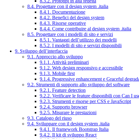
8.3.2. Prototipi in alta fedeltà
8.4. Progettare con il design system .italia
8.4.1. Documentazione
8.4.2. Benefici del design system
8.4.3. Risorse operative
8.4.4. Come contribuire al design system .italia
8.5. Progettare con i modelli di sito e servizi
8.5.1. Vantaggi dell’utilizzo dei modelli
8.5.2. I modelli di sito e servizi disponibili
9. Sviluppo dell’interfaccia
9.1. Approccio allo sviluppo
9.1.1. Attività preliminari
9.1.2. Web design responsivo e accessibile
9.1.3. Mobile first
9.1.4. Progressive enhancement e Graceful degrad
9.2. Strumenti di supporto allo sviluppo del software
9.2.1. Feature detection
9.2.2. Verificare le feature disponibili con Can I us
9.2.3. Strumenti e risorse per CSS e JavaScript
9.2.4. Supporto browser
9.2.5. Misurare le prestazioni
9.3. Catalogo del riuso
9.4. Sviluppare con il design system .italia
9.4.1. Il framework Bootstrap Italia
9.4.2. Il kit di sviluppo React