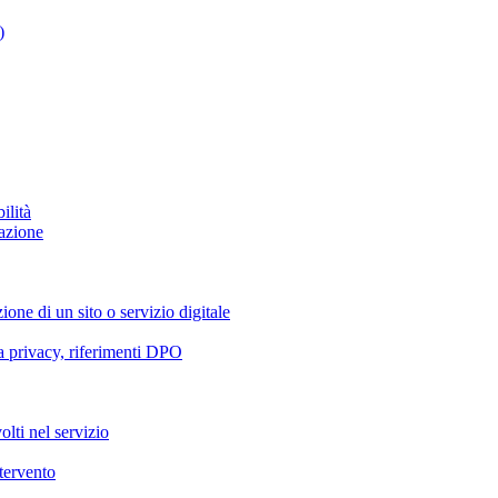
)
ilità
azione
ione di un sito o servizio digitale
va privacy, riferimenti DPO
olti nel servizio
ntervento