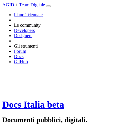
AGID
+
Team Digitale
Piano Triennale
Le community
Developers
Designers
Gli strumenti
Forum
Docs
GitHub
Docs Italia
beta
Documenti pubblici, digitali.