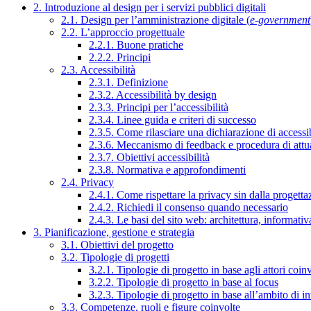
2. Introduzione al design per i servizi pubblici digitali
2.1. Design per l’amministrazione digitale (
e-government
2.2. L’approccio progettuale
2.2.1. Buone pratiche
2.2.2. Principi
2.3. Accessibilità
2.3.1. Definizione
2.3.2. Accessibilità by design
2.3.3. Principi per l’accessibilità
2.3.4. Linee guida e criteri di successo
2.3.5. Come rilasciare una dichiarazione di accessib
2.3.6. Meccanismo di feedback e procedura di attu
2.3.7. Obiettivi accessibilità
2.3.8. Normativa e approfondimenti
2.4. Privacy
2.4.1. Come rispettare la privacy sin dalla progettaz
2.4.2. Richiedi il consenso quando necessario
2.4.3. Le basi del sito web: architettura, informati
3. Pianificazione, gestione e strategia
3.1. Obiettivi del progetto
3.2. Tipologie di progetti
3.2.1. Tipologie di progetto in base agli attori coinv
3.2.2. Tipologie di progetto in base al focus
3.2.3. Tipologie di progetto in base all’ambito di i
3.3. Competenze, ruoli e figure coinvolte