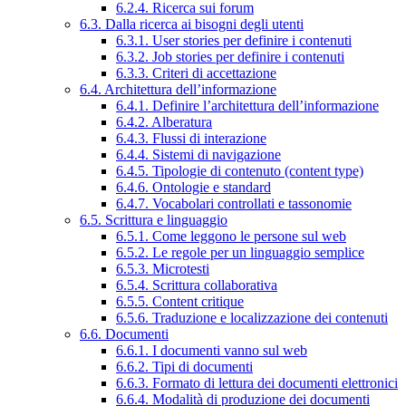
6.2.4. Ricerca sui forum
6.3. Dalla ricerca ai bisogni degli utenti
6.3.1. User stories per definire i contenuti
6.3.2. Job stories per definire i contenuti
6.3.3. Criteri di accettazione
6.4. Architettura dell’informazione
6.4.1. Definire l’architettura dell’informazione
6.4.2. Alberatura
6.4.3. Flussi di interazione
6.4.4. Sistemi di navigazione
6.4.5. Tipologie di contenuto (content type)
6.4.6. Ontologie e standard
6.4.7. Vocabolari controllati e tassonomie
6.5. Scrittura e linguaggio
6.5.1. Come leggono le persone sul web
6.5.2. Le regole per un linguaggio semplice
6.5.3. Microtesti
6.5.4. Scrittura collaborativa
6.5.5. Content critique
6.5.6. Traduzione e localizzazione dei contenuti
6.6. Documenti
6.6.1. I documenti vanno sul web
6.6.2. Tipi di documenti
6.6.3. Formato di lettura dei documenti elettronici
6.6.4. Modalità di produzione dei documenti