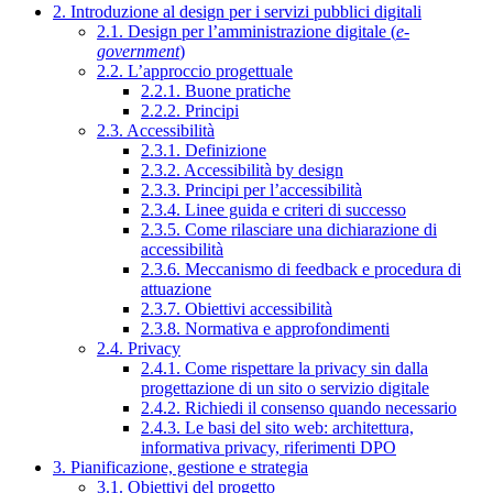
2. Introduzione al design per i servizi pubblici digitali
2.1. Design per l’amministrazione digitale (
e-
government
)
2.2. L’approccio progettuale
2.2.1. Buone pratiche
2.2.2. Principi
2.3. Accessibilità
2.3.1. Definizione
2.3.2. Accessibilità by design
2.3.3. Principi per l’accessibilità
2.3.4. Linee guida e criteri di successo
2.3.5. Come rilasciare una dichiarazione di
accessibilità
2.3.6. Meccanismo di feedback e procedura di
attuazione
2.3.7. Obiettivi accessibilità
2.3.8. Normativa e approfondimenti
2.4. Privacy
2.4.1. Come rispettare la privacy sin dalla
progettazione di un sito o servizio digitale
2.4.2. Richiedi il consenso quando necessario
2.4.3. Le basi del sito web: architettura,
informativa privacy, riferimenti DPO
3. Pianificazione, gestione e strategia
3.1. Obiettivi del progetto