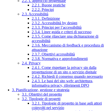
2.2. L’approccio progettuale
2.2.1. Buone pratiche
2.2.2. Principi
2.3. Accessibilità
2.3.1. Definizione
2.3.2. Accessibilità by design
2.3.3. Principi per l’accessibilità
2.3.4. Linee guida e criteri di successo
2.3.5. Come rilasciare una dichiarazione di
accessibilità
2.3.6. Meccanismo di feedback e procedura di
attuazione
2.3.7. Obiettivi accessibilità
2.3.8. Normativa e approfondimenti
2.4. Privacy
2.4.1. Come rispettare la privacy sin dalla
progettazione di un sito o servizio digitale
2.4.2. Richiedi il consenso quando necessario
2.4.3. Le basi del sito web: architettura,
informativa privacy, riferimenti DPO
3. Pianificazione, gestione e strategia
3.1. Obiettivi del progetto
3.2. Tipologie di progetti
3.2.1. Tipologie di progetto in base agli attori
coinvolti nel servizio