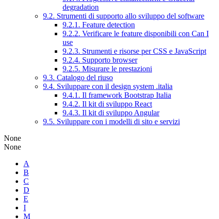
degradation
9.2. Strumenti di supporto allo sviluppo del software
9.2.1. Feature detection
9.2.2. Verificare le feature disponibili con Can I
use
9.2.3. Strumenti e risorse per CSS e JavaScript
9.2.4. Supporto browser
9.2.5. Misurare le prestazioni
9.3. Catalogo del riuso
9.4. Sviluppare con il design system .italia
9.4.1. Il framework Bootstrap Italia
9.4.2. Il kit di sviluppo React
9.4.3. Il kit di sviluppo Angular
9.5. Sviluppare con i modelli di sito e servizi
None
None
A
B
C
D
E
I
M