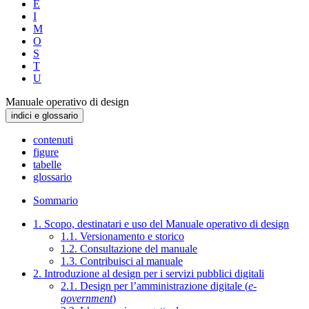
E
I
M
O
S
T
U
Manuale operativo di design
indici e glossario
contenuti
figure
tabelle
glossario
Sommario
1. Scopo, destinatari e uso del Manuale operativo di design
1.1. Versionamento e storico
1.2. Consultazione del manuale
1.3. Contribuisci al manuale
2. Introduzione al design per i servizi pubblici digitali
2.1. Design per l’amministrazione digitale (
e-
government
)