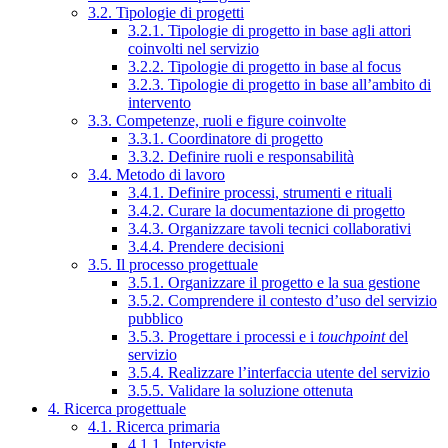
3.2. Tipologie di progetti
3.2.1. Tipologie di progetto in base agli attori
coinvolti nel servizio
3.2.2. Tipologie di progetto in base al focus
3.2.3. Tipologie di progetto in base all’ambito di
intervento
3.3. Competenze, ruoli e figure coinvolte
3.3.1. Coordinatore di progetto
3.3.2. Definire ruoli e responsabilità
3.4. Metodo di lavoro
3.4.1. Definire processi, strumenti e rituali
3.4.2. Curare la documentazione di progetto
3.4.3. Organizzare tavoli tecnici collaborativi
3.4.4. Prendere decisioni
3.5. Il processo progettuale
3.5.1. Organizzare il progetto e la sua gestione
3.5.2. Comprendere il contesto d’uso del servizio
pubblico
3.5.3. Progettare i processi e i
touchpoint
del
servizio
3.5.4. Realizzare l’interfaccia utente del servizio
3.5.5. Validare la soluzione ottenuta
4. Ricerca progettuale
4.1. Ricerca primaria
4.1.1. Interviste