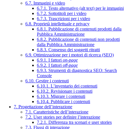
6.7. Immagini e video
6.7.1. Testo alternativo (alt text) per le immagini
6.7.2. Sottotitoli per i video
6.7.3. Trascrizioni per i video
6.8. Proprietà intellettuale e privacy
6.8.1. Pubblicazione di contenuti prodotti dalla
Pubblica Amministrazione
6.8.2. Pubblicazione di contenuti non prodotti
dalla Pubblica Amministrazione
6.8.3. Consenso dei soggetti ritratti
6.9. Ottimizzazione per i motori di ricerca (SEO)
6.9.1. I fattori
on-page
6.9.2. I fattori
off-page
6.9.3. Strumenti di diagnostica SEO: Search
Console
6.10. Gestire i contenuti
6.10.1. L’inventario dei contenuti
6.10.2. Revisionare i contenuti
6.10.3. Migrare i contenuti
6.10.4. Pubblicare i contenuti
7. Progettazione dell’interazione
7.1. Caratteristiche dell’interazione
7.2. User stories per definire l’interazione
7.2.1. Differenza tra scenari e user stories
7.3. Flussi di interazione