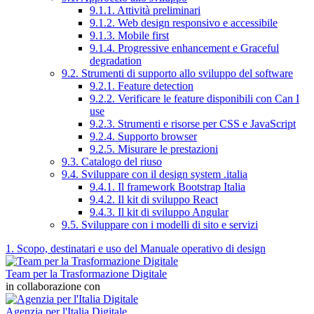
9.1.1. Attività preliminari
9.1.2. Web design responsivo e accessibile
9.1.3. Mobile first
9.1.4. Progressive enhancement e Graceful
degradation
9.2. Strumenti di supporto allo sviluppo del software
9.2.1. Feature detection
9.2.2. Verificare le feature disponibili con Can I
use
9.2.3. Strumenti e risorse per CSS e JavaScript
9.2.4. Supporto browser
9.2.5. Misurare le prestazioni
9.3. Catalogo del riuso
9.4. Sviluppare con il design system .italia
9.4.1. Il framework Bootstrap Italia
9.4.2. Il kit di sviluppo React
9.4.3. Il kit di sviluppo Angular
9.5. Sviluppare con i modelli di sito e servizi
1. Scopo, destinatari e uso del Manuale operativo di design
Team per la Trasformazione Digitale
in collaborazione con
Agenzia per l'Italia Digitale