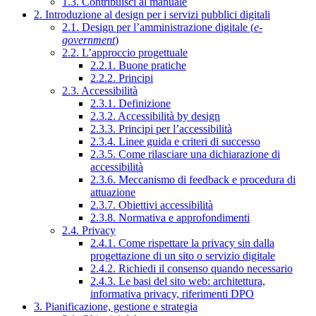
1.3. Contribuisci al manuale
2. Introduzione al design per i servizi pubblici digitali
2.1. Design per l’amministrazione digitale (
e-
government
)
2.2. L’approccio progettuale
2.2.1. Buone pratiche
2.2.2. Principi
2.3. Accessibilità
2.3.1. Definizione
2.3.2. Accessibilità by design
2.3.3. Principi per l’accessibilità
2.3.4. Linee guida e criteri di successo
2.3.5. Come rilasciare una dichiarazione di
accessibilità
2.3.6. Meccanismo di feedback e procedura di
attuazione
2.3.7. Obiettivi accessibilità
2.3.8. Normativa e approfondimenti
2.4. Privacy
2.4.1. Come rispettare la privacy sin dalla
progettazione di un sito o servizio digitale
2.4.2. Richiedi il consenso quando necessario
2.4.3. Le basi del sito web: architettura,
informativa privacy, riferimenti DPO
3. Pianificazione, gestione e strategia