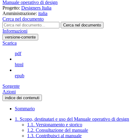
Manuale operativo di design
Progetto:
Designers Italia
Amministrazione:
italia
Cerca nel documento
Cerca nel documento
Informazioni
versione-corrente
Scarica
pdf
html
epub
Sorgente
Azioni
indice dei contenuti
Sommario
1. Scopo, destinatari e uso del Manuale operativo di design
1.1. Versionamento e storico
1.2. Consultazione del manuale
1.3. Contribuisci al manuale