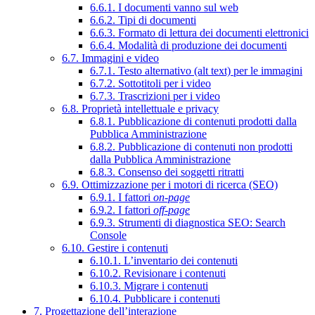
6.6.1. I documenti vanno sul web
6.6.2. Tipi di documenti
6.6.3. Formato di lettura dei documenti elettronici
6.6.4. Modalità di produzione dei documenti
6.7. Immagini e video
6.7.1. Testo alternativo (alt text) per le immagini
6.7.2. Sottotitoli per i video
6.7.3. Trascrizioni per i video
6.8. Proprietà intellettuale e privacy
6.8.1. Pubblicazione di contenuti prodotti dalla
Pubblica Amministrazione
6.8.2. Pubblicazione di contenuti non prodotti
dalla Pubblica Amministrazione
6.8.3. Consenso dei soggetti ritratti
6.9. Ottimizzazione per i motori di ricerca (SEO)
6.9.1. I fattori
on-page
6.9.2. I fattori
off-page
6.9.3. Strumenti di diagnostica SEO: Search
Console
6.10. Gestire i contenuti
6.10.1. L’inventario dei contenuti
6.10.2. Revisionare i contenuti
6.10.3. Migrare i contenuti
6.10.4. Pubblicare i contenuti
7. Progettazione dell’interazione