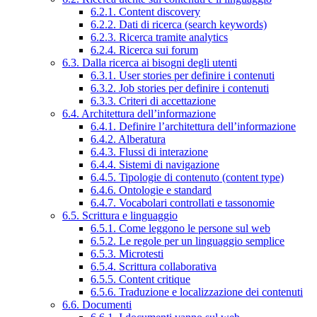
6.2.1. Content discovery
6.2.2. Dati di ricerca (search keywords)
6.2.3. Ricerca tramite analytics
6.2.4. Ricerca sui forum
6.3. Dalla ricerca ai bisogni degli utenti
6.3.1. User stories per definire i contenuti
6.3.2. Job stories per definire i contenuti
6.3.3. Criteri di accettazione
6.4. Architettura dell’informazione
6.4.1. Definire l’architettura dell’informazione
6.4.2. Alberatura
6.4.3. Flussi di interazione
6.4.4. Sistemi di navigazione
6.4.5. Tipologie di contenuto (content type)
6.4.6. Ontologie e standard
6.4.7. Vocabolari controllati e tassonomie
6.5. Scrittura e linguaggio
6.5.1. Come leggono le persone sul web
6.5.2. Le regole per un linguaggio semplice
6.5.3. Microtesti
6.5.4. Scrittura collaborativa
6.5.5. Content critique
6.5.6. Traduzione e localizzazione dei contenuti
6.6. Documenti