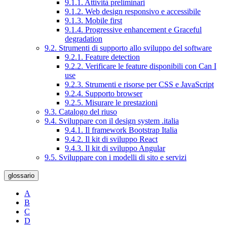
9.1.1. Attività preliminari
9.1.2. Web design responsivo e accessibile
9.1.3. Mobile first
9.1.4. Progressive enhancement e Graceful
degradation
9.2. Strumenti di supporto allo sviluppo del software
9.2.1. Feature detection
9.2.2. Verificare le feature disponibili con Can I
use
9.2.3. Strumenti e risorse per CSS e JavaScript
9.2.4. Supporto browser
9.2.5. Misurare le prestazioni
9.3. Catalogo del riuso
9.4. Sviluppare con il design system .italia
9.4.1. Il framework Bootstrap Italia
9.4.2. Il kit di sviluppo React
9.4.3. Il kit di sviluppo Angular
9.5. Sviluppare con i modelli di sito e servizi
glossario
A
B
C
D