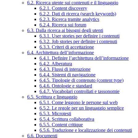
6.2. Ricerca utente sui contenuti e il linguaggio
6.2.1. Content discovery
6.2.2. Dati di ricerca (search keywords)
6.2.3. Ricerca tramite analytics
6.2.4. Ricerca sui forum
6.3. Dalla ricerca ai bisogni degli utenti
6.3.1. User stories per definire i contenuti
6.3.2. Job stories per definire i contenuti
6.3.3. Criteri di accettazione
6.4. Architettura dell’informazione
6.4.1. Definire l’architettura dell’informazione
6.4.2. Alberatura
6.4.3. Flussi di interazione
6.4.4. Sistemi di navigazione
6.4.5. Tipologie di contenuto (content type)
6.4.6. Ontologie e standard
6.4.7. Vocabolari controllati e tassonomie
6.5. Scrittura e linguaggio
6.5.1. Come leggono le persone sul web
6.5.2. Le regole per un linguaggio semplice
6.5.3. Microtesti
6.5.4. Scrittura collaborativa
6.5.5. Content critique
6.5.6. Traduzione e localizzazione dei contenuti
6.6. Documenti