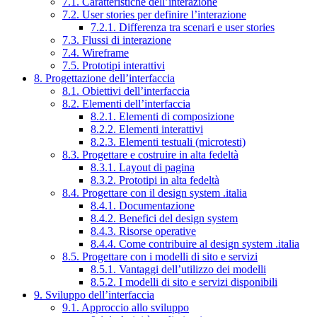
7.1. Caratteristiche dell’interazione
7.2. User stories per definire l’interazione
7.2.1. Differenza tra scenari e user stories
7.3. Flussi di interazione
7.4. Wireframe
7.5. Prototipi interattivi
8. Progettazione dell’interfaccia
8.1. Obiettivi dell’interfaccia
8.2. Elementi dell’interfaccia
8.2.1. Elementi di composizione
8.2.2. Elementi interattivi
8.2.3. Elementi testuali (microtesti)
8.3. Progettare e costruire in alta fedeltà
8.3.1. Layout di pagina
8.3.2. Prototipi in alta fedeltà
8.4. Progettare con il design system .italia
8.4.1. Documentazione
8.4.2. Benefici del design system
8.4.3. Risorse operative
8.4.4. Come contribuire al design system .italia
8.5. Progettare con i modelli di sito e servizi
8.5.1. Vantaggi dell’utilizzo dei modelli
8.5.2. I modelli di sito e servizi disponibili
9. Sviluppo dell’interfaccia
9.1. Approccio allo sviluppo