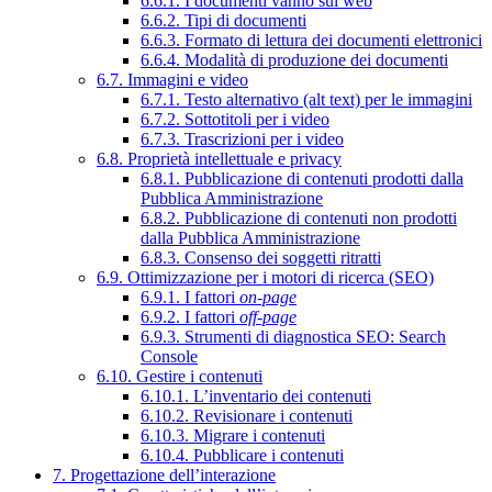
6.6.1. I documenti vanno sul web
6.6.2. Tipi di documenti
6.6.3. Formato di lettura dei documenti elettronici
6.6.4. Modalità di produzione dei documenti
6.7. Immagini e video
6.7.1. Testo alternativo (alt text) per le immagini
6.7.2. Sottotitoli per i video
6.7.3. Trascrizioni per i video
6.8. Proprietà intellettuale e privacy
6.8.1. Pubblicazione di contenuti prodotti dalla
Pubblica Amministrazione
6.8.2. Pubblicazione di contenuti non prodotti
dalla Pubblica Amministrazione
6.8.3. Consenso dei soggetti ritratti
6.9. Ottimizzazione per i motori di ricerca (SEO)
6.9.1. I fattori
on-page
6.9.2. I fattori
off-page
6.9.3. Strumenti di diagnostica SEO: Search
Console
6.10. Gestire i contenuti
6.10.1. L’inventario dei contenuti
6.10.2. Revisionare i contenuti
6.10.3. Migrare i contenuti
6.10.4. Pubblicare i contenuti
7. Progettazione dell’interazione