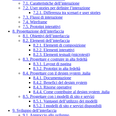
7.1. Caratteristiche dell’interazione
7.2. User stories per definire l’interazione
7.2.1. Differenza tra scenari e user stories
7.3. Flussi di interazione
7.4. Wireframe
7.5. Prototipi interattivi
8. Progettazione dell’interfaccia
8.1. Obiettivi dell’interfaccia
8.2. Elementi dell’interfaccia
8.2.1. Elementi di composizione
8.2.2. Elementi interattivi
8.2.3. Elementi testuali (microtesti)
8.3. Progettare e costruire in alta fedeltà
8.3.1. Layout di pagina
8.3.2. Prototipi in alta fedeltà
8.4. Progettare con il design system .italia
8.4.1. Documentazione
8.4.2. Benefici del design system
8.4.3. Risorse operative
8.4.4. Come contribuire al design system .italia
8.5. Progettare con i modelli di sito e servizi
8.5.1. Vantaggi dell’utilizzo dei modelli
8.5.2. I modelli di sito e servizi disponibili
9. Sviluppo dell’interfaccia
9.1. Approccio allo sviluppo