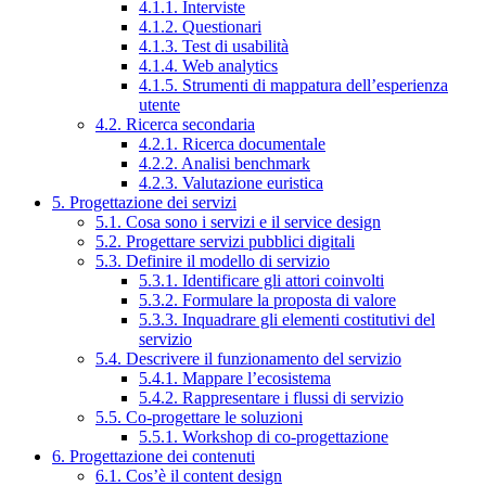
4.1.1. Interviste
4.1.2. Questionari
4.1.3. Test di usabilità
4.1.4. Web analytics
4.1.5. Strumenti di mappatura dell’esperienza
utente
4.2. Ricerca secondaria
4.2.1. Ricerca documentale
4.2.2. Analisi benchmark
4.2.3. Valutazione euristica
5. Progettazione dei servizi
5.1. Cosa sono i servizi e il service design
5.2. Progettare servizi pubblici digitali
5.3. Definire il modello di servizio
5.3.1. Identificare gli attori coinvolti
5.3.2. Formulare la proposta di valore
5.3.3. Inquadrare gli elementi costitutivi del
servizio
5.4. Descrivere il funzionamento del servizio
5.4.1. Mappare l’ecosistema
5.4.2. Rappresentare i flussi di servizio
5.5. Co-progettare le soluzioni
5.5.1. Workshop di co-progettazione
6. Progettazione dei contenuti
6.1. Cos’è il content design