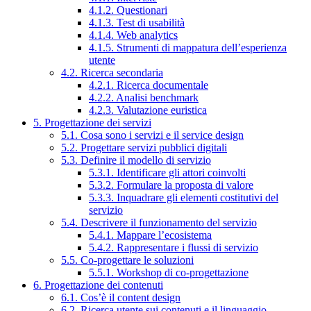
4.1.2. Questionari
4.1.3. Test di usabilità
4.1.4. Web analytics
4.1.5. Strumenti di mappatura dell’esperienza
utente
4.2. Ricerca secondaria
4.2.1. Ricerca documentale
4.2.2. Analisi benchmark
4.2.3. Valutazione euristica
5. Progettazione dei servizi
5.1. Cosa sono i servizi e il service design
5.2. Progettare servizi pubblici digitali
5.3. Definire il modello di servizio
5.3.1. Identificare gli attori coinvolti
5.3.2. Formulare la proposta di valore
5.3.3. Inquadrare gli elementi costitutivi del
servizio
5.4. Descrivere il funzionamento del servizio
5.4.1. Mappare l’ecosistema
5.4.2. Rappresentare i flussi di servizio
5.5. Co-progettare le soluzioni
5.5.1. Workshop di co-progettazione
6. Progettazione dei contenuti
6.1. Cos’è il content design
6.2. Ricerca utente sui contenuti e il linguaggio