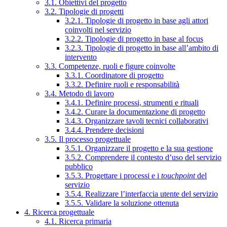
3.1. Obiettivi del progetto
3.2. Tipologie di progetti
3.2.1. Tipologie di progetto in base agli attori
coinvolti nel servizio
3.2.2. Tipologie di progetto in base al focus
3.2.3. Tipologie di progetto in base all’ambito di
intervento
3.3. Competenze, ruoli e figure coinvolte
3.3.1. Coordinatore di progetto
3.3.2. Definire ruoli e responsabilità
3.4. Metodo di lavoro
3.4.1. Definire processi, strumenti e rituali
3.4.2. Curare la documentazione di progetto
3.4.3. Organizzare tavoli tecnici collaborativi
3.4.4. Prendere decisioni
3.5. Il processo progettuale
3.5.1. Organizzare il progetto e la sua gestione
3.5.2. Comprendere il contesto d’uso del servizio
pubblico
3.5.3. Progettare i processi e i
touchpoint
del
servizio
3.5.4. Realizzare l’interfaccia utente del servizio
3.5.5. Validare la soluzione ottenuta
4. Ricerca progettuale
4.1. Ricerca primaria