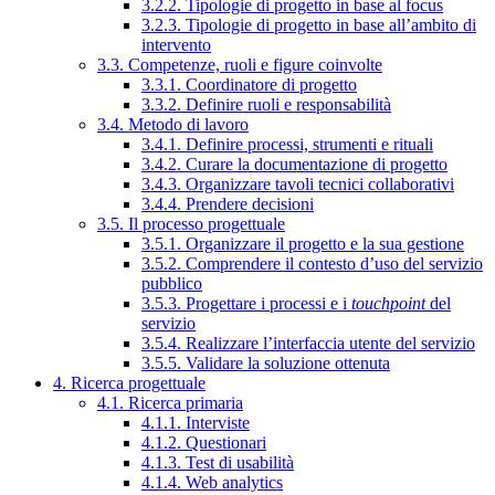
3.2.2. Tipologie di progetto in base al focus
3.2.3. Tipologie di progetto in base all’ambito di
intervento
3.3. Competenze, ruoli e figure coinvolte
3.3.1. Coordinatore di progetto
3.3.2. Definire ruoli e responsabilità
3.4. Metodo di lavoro
3.4.1. Definire processi, strumenti e rituali
3.4.2. Curare la documentazione di progetto
3.4.3. Organizzare tavoli tecnici collaborativi
3.4.4. Prendere decisioni
3.5. Il processo progettuale
3.5.1. Organizzare il progetto e la sua gestione
3.5.2. Comprendere il contesto d’uso del servizio
pubblico
3.5.3. Progettare i processi e i
touchpoint
del
servizio
3.5.4. Realizzare l’interfaccia utente del servizio
3.5.5. Validare la soluzione ottenuta
4. Ricerca progettuale
4.1. Ricerca primaria
4.1.1. Interviste
4.1.2. Questionari
4.1.3. Test di usabilità
4.1.4. Web analytics