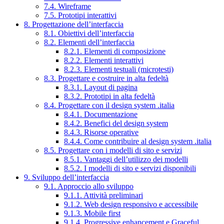
7.4. Wireframe
7.5. Prototipi interattivi
8. Progettazione dell’interfaccia
8.1. Obiettivi dell’interfaccia
8.2. Elementi dell’interfaccia
8.2.1. Elementi di composizione
8.2.2. Elementi interattivi
8.2.3. Elementi testuali (microtesti)
8.3. Progettare e costruire in alta fedeltà
8.3.1. Layout di pagina
8.3.2. Prototipi in alta fedeltà
8.4. Progettare con il design system .italia
8.4.1. Documentazione
8.4.2. Benefici del design system
8.4.3. Risorse operative
8.4.4. Come contribuire al design system .italia
8.5. Progettare con i modelli di sito e servizi
8.5.1. Vantaggi dell’utilizzo dei modelli
8.5.2. I modelli di sito e servizi disponibili
9. Sviluppo dell’interfaccia
9.1. Approccio allo sviluppo
9.1.1. Attività preliminari
9.1.2. Web design responsivo e accessibile
9.1.3. Mobile first
9.1.4. Progressive enhancement e Graceful