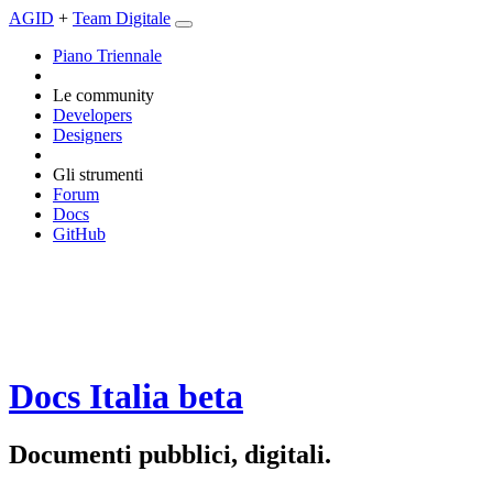
AGID
+
Team Digitale
Piano Triennale
Le community
Developers
Designers
Gli strumenti
Forum
Docs
GitHub
Docs Italia
beta
Documenti pubblici, digitali.