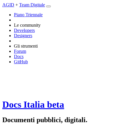
AGID
+
Team Digitale
Piano Triennale
Le community
Developers
Designers
Gli strumenti
Forum
Docs
GitHub
Docs Italia
beta
Documenti pubblici, digitali.