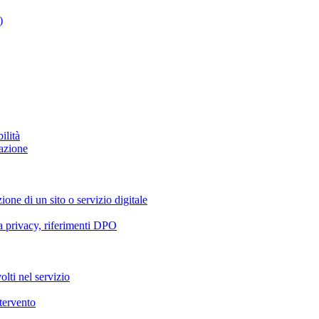
)
ilità
azione
ione di un sito o servizio digitale
va privacy, riferimenti DPO
olti nel servizio
ntervento