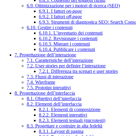
6.8.3. Consenso dei soggetti ritratti
6.9. Ottimizzazione per i motori di ricerca (SEO)
6.9.1. I fattori
on-page
6.9.2. I fattori
off-page
6.9.3. Strumenti di diagnostica SEO: Search Cons
6.10. Gestire i contenuti
6.10.1. L’inventario dei contenuti
6.10.2. Revisionare i contenuti
6.10.3. Migrare i contenuti
6.10.4. Pubblicare i contenuti
7. Progettazione dell’interazione
7.1. Caratteristiche dell’interazione
7.2. User stories per definire l’interazione
7.2.1. Differenza tra scenari e user stories
7.3. Flussi di interazione
7.4. Wireframe
7.5. Prototipi interattivi
8. Progettazione dell’interfaccia
8.1. Obiettivi dell’interfaccia
8.2. Elementi dell’interfaccia
8.2.1. Elementi di composizione
8.2.2. Elementi interattivi
8.2.3. Elementi testuali (microtesti)
8.3. Progettare e costruire in alta fedeltà
8.3.1. Layout di pagina