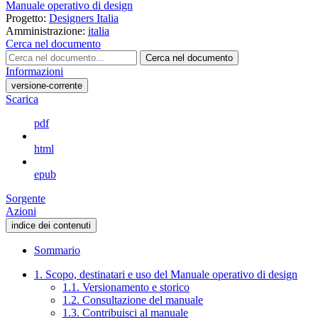
Manuale operativo di design
Progetto:
Designers Italia
Amministrazione:
italia
Cerca nel documento
Cerca nel documento
Informazioni
versione-corrente
Scarica
pdf
html
epub
Sorgente
Azioni
indice dei contenuti
Sommario
1. Scopo, destinatari e uso del Manuale operativo di design
1.1. Versionamento e storico
1.2. Consultazione del manuale
1.3. Contribuisci al manuale