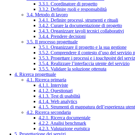
3.3.1. Coordinatore di progetto
3.3.2. Definire ruoli e responsabilità
3.4. Metodo di lavoro
3.4.1. Definire processi, strumenti e rituali
3.4.2. Curare la documentazione di progetto
3.4.3. Organizzare tavoli tecnici collaborativi
3.4.4. Prendere decisioni
3.5. Il processo progettuale
3.5.1. Organizzare il progetto e la sua gestione
3.5.2. Comprendere il contesto d’uso del servizio 
3.5.3. Progettare i processi e i
touchpoint
del servi
3.5.4. Realizzare l’interfaccia utente del servizio
3.5.5. Validare la soluzione ottenuta
4. Ricerca progettuale
4.1. Ricerca primaria
4.1.1. Interviste
4.1.2. Questionari
4.1.3. Test di usabilità
4.1.4. Web analytics
4.1.5. Strumenti di mappatura dell’esperienza uten
4.2. Ricerca secondaria
4.2.1. Ricerca documentale
4.2.2. Analisi benchmark
4.2.3. Valutazione euristica
5. Progettazione dei servizi