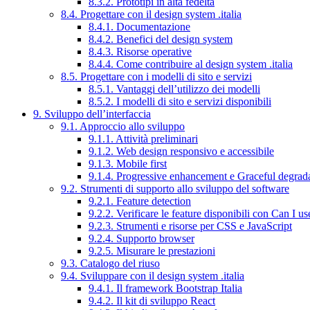
8.3.2. Prototipi in alta fedeltà
8.4. Progettare con il design system .italia
8.4.1. Documentazione
8.4.2. Benefici del design system
8.4.3. Risorse operative
8.4.4. Come contribuire al design system .italia
8.5. Progettare con i modelli di sito e servizi
8.5.1. Vantaggi dell’utilizzo dei modelli
8.5.2. I modelli di sito e servizi disponibili
9. Sviluppo dell’interfaccia
9.1. Approccio allo sviluppo
9.1.1. Attività preliminari
9.1.2. Web design responsivo e accessibile
9.1.3. Mobile first
9.1.4. Progressive enhancement e Graceful degrad
9.2. Strumenti di supporto allo sviluppo del software
9.2.1. Feature detection
9.2.2. Verificare le feature disponibili con Can I us
9.2.3. Strumenti e risorse per CSS e JavaScript
9.2.4. Supporto browser
9.2.5. Misurare le prestazioni
9.3. Catalogo del riuso
9.4. Sviluppare con il design system .italia
9.4.1. Il framework Bootstrap Italia
9.4.2. Il kit di sviluppo React