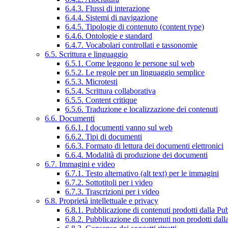
6.4.3. Flussi di interazione
6.4.4. Sistemi di navigazione
6.4.5. Tipologie di contenuto (content type)
6.4.6. Ontologie e standard
6.4.7. Vocabolari controllati e tassonomie
6.5. Scrittura e linguaggio
6.5.1. Come leggono le persone sul web
6.5.2. Le regole per un linguaggio semplice
6.5.3. Microtesti
6.5.4. Scrittura collaborativa
6.5.5. Content critique
6.5.6. Traduzione e localizzazione dei contenuti
6.6. Documenti
6.6.1. I documenti vanno sul web
6.6.2. Tipi di documenti
6.6.3. Formato di lettura dei documenti elettronici
6.6.4. Modalità di produzione dei documenti
6.7. Immagini e video
6.7.1. Testo alternativo (alt text) per le immagini
6.7.2. Sottotitoli per i video
6.7.3. Trascrizioni per i video
6.8. Proprietà intellettuale e privacy
6.8.1. Pubblicazione di contenuti prodotti dalla P
6.8.2. Pubblicazione di contenuti non prodotti dal