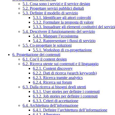
5.1. Cosa sono i servizi e il service design
5.2. Progettare servizi pubblici digitali
5.3. Definire il modello di servizio
5.3.1. Identificare gli attori coinvolti
5.3.2. Formulare la proposta di valore
5.3.3. Inquadrare gli elementi costitutivi del serviz
5.4. Descrivere il funzionamento del servizio
5.4.1. Mappare l’ecosistema
5.4.2. Rappresentare i flussi di servizio
5.5. Co-progettare le soluzioni
5.5.1. Workshop di co-progettazione
6. Progettazione dei contenuti
6.1. Cos’è il content design
6.2. Ricerca utente sui contenuti e il linguaggio
6.2.1. Content discovery
6.2.2. Dati di ricerca (search keywords)
6.2.3. Ricerca tramite analytics
6.2.4. Ricerca sui forum
6.3. Dalla ricerca ai bisogni degli utenti
6.3.1. User stories per definire i contenuti
6.3.2. Job stories per definire i contenuti
6.3.3. Criteri di accettazione
6.4. Architettura dell’informazione
6.4.1. Definire l’architettura dell’informazione
6.4.2. Alberatura