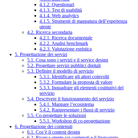
4.1.2. Questionari
4.1.3. Test di usabilità
4.1.4. Web analytics
4.1.5. Strumenti di mappatura dell’esperienza
utente
4.2. Ricerca secondaria
4.2.1. Ricerca documentale
4.2.2. Analisi benchmark
4.2.3. Valutazione euristica
5. Progettazione dei servizi
5.1. Cosa sono i servizi e il service design
5.2. Progettare servizi pubblici digitali
5.3. Definire il modello di servizio
5.3.1. Identificare gli attori coinvolti
5.3.2. Formulare la proposta di valore
5.3.3. Inquadrare gli elementi costitutivi del
servizio
5.4. Descrivere il funzionamento del servizio
5.4.1. Mappare l’ecosistema
5.4.2. Rappresentare i flussi di servizio
5.5. Co-progettare le soluzioni
5.5.1. Workshop di co-progettazione
6. Progettazione dei contenuti
6.1. Cos’è il content design
6.2. Ricerca utente sui contenuti e il linguaggio