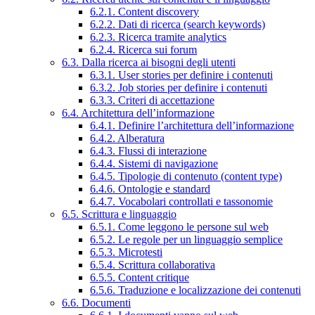
6.2.1. Content discovery
6.2.2. Dati di ricerca (search keywords)
6.2.3. Ricerca tramite analytics
6.2.4. Ricerca sui forum
6.3. Dalla ricerca ai bisogni degli utenti
6.3.1. User stories per definire i contenuti
6.3.2. Job stories per definire i contenuti
6.3.3. Criteri di accettazione
6.4. Architettura dell’informazione
6.4.1. Definire l’architettura dell’informazione
6.4.2. Alberatura
6.4.3. Flussi di interazione
6.4.4. Sistemi di navigazione
6.4.5. Tipologie di contenuto (content type)
6.4.6. Ontologie e standard
6.4.7. Vocabolari controllati e tassonomie
6.5. Scrittura e linguaggio
6.5.1. Come leggono le persone sul web
6.5.2. Le regole per un linguaggio semplice
6.5.3. Microtesti
6.5.4. Scrittura collaborativa
6.5.5. Content critique
6.5.6. Traduzione e localizzazione dei contenuti
6.6. Documenti