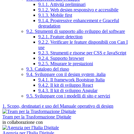
9.1.1. Attività preliminari
9.1.2. Web design responsivo e accessibile
9.1.3. Mobile first
9.1.4. Progressive enhancement e Graceful
degradation
9.2. Strumenti di supporto allo sviluppo del software
9.2.1. Feature detection
9.2.2. Verificare le feature disponibili con Can I
use
9.2.3. Strumenti e risorse per CSS e JavaScript
9.2.4. Supporto browser
9.2.5. Misurare le prestazioni
9.3. Catalogo del riuso
9.4. Sviluppare con il design system .italia
9.4.1. Il framework Bootstrap Italia
9.4.2. Il kit di sviluppo React
9.4.3. Il kit di sviluppo Angular
9.5. Sviluppare con i modelli di sito e servizi
1. Scopo, destinatari e uso del Manuale operativo di design
Team per la Trasformazione Digitale
in collaborazione con
Agenzia per l'Italia Digitale