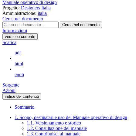
Manuale operativo di design
Progetto:
Designers Italia
Amministrazione:
italia
Cerca nel documento
Cerca nel documento
Informazioni
versione-corrente
Scarica
pdf
html
epub
Sorgente
Azioni
indice dei contenuti
Sommario
1. Scopo, destinatari e uso del Manuale operativo di design
1.1. Versionamento e storico
1.2. Consultazione del manuale
1.3. Contribuisci al manuale