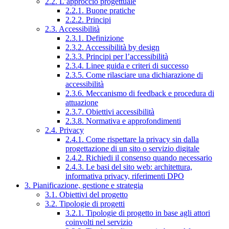
2.2. L’approccio progettuale
2.2.1. Buone pratiche
2.2.2. Principi
2.3. Accessibilità
2.3.1. Definizione
2.3.2. Accessibilità by design
2.3.3. Principi per l’accessibilità
2.3.4. Linee guida e criteri di successo
2.3.5. Come rilasciare una dichiarazione di
accessibilità
2.3.6. Meccanismo di feedback e procedura di
attuazione
2.3.7. Obiettivi accessibilità
2.3.8. Normativa e approfondimenti
2.4. Privacy
2.4.1. Come rispettare la privacy sin dalla
progettazione di un sito o servizio digitale
2.4.2. Richiedi il consenso quando necessario
2.4.3. Le basi del sito web: architettura,
informativa privacy, riferimenti DPO
3. Pianificazione, gestione e strategia
3.1. Obiettivi del progetto
3.2. Tipologie di progetti
3.2.1. Tipologie di progetto in base agli attori
coinvolti nel servizio