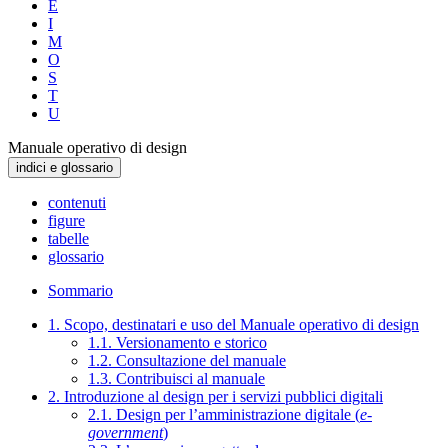
E
I
M
O
S
T
U
Manuale operativo di design
indici e glossario
contenuti
figure
tabelle
glossario
Sommario
1. Scopo, destinatari e uso del Manuale operativo di design
1.1. Versionamento e storico
1.2. Consultazione del manuale
1.3. Contribuisci al manuale
2. Introduzione al design per i servizi pubblici digitali
2.1. Design per l’amministrazione digitale (
e-
government
)