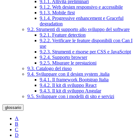
9.1.1. Attività preliminari
9.1.2. Web design responsivo e accessibile
9.1.3. Mobile first
9.1.4. Progressive enhancement e Graceful
degradation
9.2. Strumenti di supporto allo sviluppo del software
9.2.1. Feature detection
9.2.2. Verificare le feature disponibili con Can I
use
9.2.3. Strumenti e risorse per CSS e JavaScript
9.2.4. Supporto browser
9.2.5. Misurare le prestazioni
9.3. Catalogo del riuso
9.4. Sviluppare con il design system .italia
9.4.1. Il framework Bootstrap Italia
9.4.2. Il kit di sviluppo React
9.4.3. Il kit di sviluppo Angular
9.5. Sviluppare con i modelli di sito e servizi
glossario
A
B
C
D