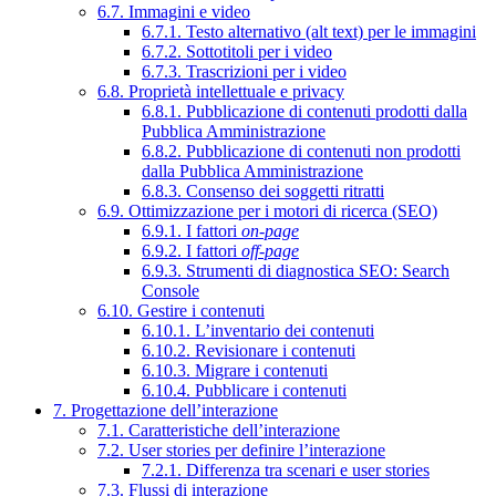
6.7. Immagini e video
6.7.1. Testo alternativo (alt text) per le immagini
6.7.2. Sottotitoli per i video
6.7.3. Trascrizioni per i video
6.8. Proprietà intellettuale e privacy
6.8.1. Pubblicazione di contenuti prodotti dalla
Pubblica Amministrazione
6.8.2. Pubblicazione di contenuti non prodotti
dalla Pubblica Amministrazione
6.8.3. Consenso dei soggetti ritratti
6.9. Ottimizzazione per i motori di ricerca (SEO)
6.9.1. I fattori
on-page
6.9.2. I fattori
off-page
6.9.3. Strumenti di diagnostica SEO: Search
Console
6.10. Gestire i contenuti
6.10.1. L’inventario dei contenuti
6.10.2. Revisionare i contenuti
6.10.3. Migrare i contenuti
6.10.4. Pubblicare i contenuti
7. Progettazione dell’interazione
7.1. Caratteristiche dell’interazione
7.2. User stories per definire l’interazione
7.2.1. Differenza tra scenari e user stories
7.3. Flussi di interazione