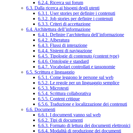
6.2.4. Ricerca sui forum
6.3. Dalla ricerca ai bisogni degli utenti
6.3.1. User stories per definire i contenuti
6.3.2. Job stories per definire i contenuti
6.3.3. Criteri di accettazione
6.4. Architettura dell’informazione
6.4.1. Definire l’architettura dell’informazione
6.4.2. Alberatura
6.4.3. Flussi di interazione
6.4.4. Sistemi di navigazione
6.4.5. Tipologie di contenuto (content type)
6.4.6. Ontologie e standard
6.4.7. Vocabolari controllati e tassonomie
6.5. Scrittura e linguaggio
6.5.1. Come leggono le persone sul web
6.5.2. Le regole per un linguaggio semplice
6.5.3. Microtesti
6.5.4. Scrittura collaborativa
6.5.5. Content critique
6.5.6. Traduzione e localizzazione dei contenuti
6.6. Documenti
6.6.1. I documenti vanno sul web
6.6.2. Tipi di documenti
6.6.3. Formato di lettura dei documenti elettronici
6.6.4. Modalità di produzione dei documenti