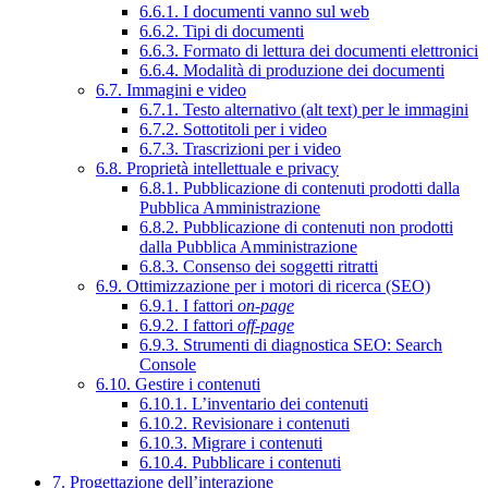
6.6.1. I documenti vanno sul web
6.6.2. Tipi di documenti
6.6.3. Formato di lettura dei documenti elettronici
6.6.4. Modalità di produzione dei documenti
6.7. Immagini e video
6.7.1. Testo alternativo (alt text) per le immagini
6.7.2. Sottotitoli per i video
6.7.3. Trascrizioni per i video
6.8. Proprietà intellettuale e privacy
6.8.1. Pubblicazione di contenuti prodotti dalla
Pubblica Amministrazione
6.8.2. Pubblicazione di contenuti non prodotti
dalla Pubblica Amministrazione
6.8.3. Consenso dei soggetti ritratti
6.9. Ottimizzazione per i motori di ricerca (SEO)
6.9.1. I fattori
on-page
6.9.2. I fattori
off-page
6.9.3. Strumenti di diagnostica SEO: Search
Console
6.10. Gestire i contenuti
6.10.1. L’inventario dei contenuti
6.10.2. Revisionare i contenuti
6.10.3. Migrare i contenuti
6.10.4. Pubblicare i contenuti
7. Progettazione dell’interazione