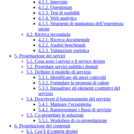
4.1.1. Interviste
4.1.2. Questionari
4.1.3. Test di usabilità
4.1.4. Web analytics
4.1.5. Strumenti di mappatura dell’esperienza
utente
4.2. Ricerca secondaria
4.2.1. Ricerca documentale
4.2.2. Analisi benchmark
4.2.3. Valutazione euristica
5. Progettazione dei servizi
5.1. Cosa sono i servizi e il service design
5.2. Progettare servizi pubblici digitali
5.3. Definire il modello di servizio
5.3.1. Identificare gli attori coinvolti
5.3.2. Formulare la proposta di valore
5.3.3. Inquadrare gli elementi costitutivi del
servizio
5.4. Descrivere il funzionamento del servizio
5.4.1. Mappare l’ecosistema
5.4.2. Rappresentare i flussi di servizio
5.5. Co-progettare le soluzioni
5.5.1. Workshop di co-progettazione
6. Progettazione dei contenuti
6.1. Cos’è il content design