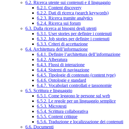
6.2. Ricerca utente sui contenuti e il linguaggio
6.2.1. Content discovery
6.2.2. Dati di ricerca (search keywords)
6.2.3. Ricerca tramite analytics
6.2.4. Ricerca sui forum
6.3. Dalla ricerca ai bisogni degli utenti
6.3.1. User stories per definire i contenuti
6.3.2. Job stories per definire i contenuti
6.3.3. Criteri di accettazione
6.4. Architettura dell’informazione
6.4.1. Definire l’architettura dell’informazione
6.4.2. Alberatura
6.4.3. Flussi di interazione
6.4.4. Sistemi di navigazione
6.4.5. Tipologie di contenuto (content type)
6.4.6. Ontologie e standard
6.4.7. Vocabolari controllati e tassonomie
6.5. Scrittura e linguaggio
6.5.1. Come leggono le persone sul web
6.5.2. Le regole per un linguaggio semplice
6.5.3. Microtesti
6.5.4. Scrittura collaborativa
6.5.5. Content critique
6.5.6. Traduzione e localizzazione dei contenuti
6.6. Documenti