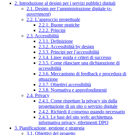
2. Introduzione al design per i servizi pubblici digitali
2.1. Design per l’amministrazione digitale (
e-
government
)
2.2. L’approccio progettuale
2.2.1. Buone pratiche
2.2.2. Principi
2.3. Accessibilità
2.3.1. Definizione
2.3.2. Accessibilità by design
2.3.3. Principi per l’accessibilità
2.3.4. Linee guida e criteri di successo
2.3.5. Come rilasciare una dichiarazione di
accessibilità
2.3.6. Meccanismo di feedback e procedura di
attuazione
2.3.7. Obiettivi accessibilità
2.3.8. Normativa e approfondimenti
2.4. Privacy
2.4.1. Come rispettare la privacy sin dalla
progettazione di un sito o servizio digitale
2.4.2. Richiedi il consenso quando necessario
2.4.3. Le basi del sito web: architettura,
informativa privacy, riferimenti DPO
3. Pianificazione, gestione e strategia
3.1. Obiettivi del progetto