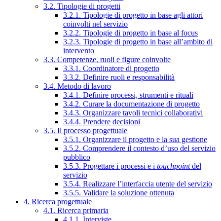
3.2. Tipologie di progetti
3.2.1. Tipologie di progetto in base agli attori
coinvolti nel servizio
3.2.2. Tipologie di progetto in base al focus
3.2.3. Tipologie di progetto in base all’ambito di
intervento
3.3. Competenze, ruoli e figure coinvolte
3.3.1. Coordinatore di progetto
3.3.2. Definire ruoli e responsabilità
3.4. Metodo di lavoro
3.4.1. Definire processi, strumenti e rituali
3.4.2. Curare la documentazione di progetto
3.4.3. Organizzare tavoli tecnici collaborativi
3.4.4. Prendere decisioni
3.5. Il processo progettuale
3.5.1. Organizzare il progetto e la sua gestione
3.5.2. Comprendere il contesto d’uso del servizio
pubblico
3.5.3. Progettare i processi e i
touchpoint
del
servizio
3.5.4. Realizzare l’interfaccia utente del servizio
3.5.5. Validare la soluzione ottenuta
4. Ricerca progettuale
4.1. Ricerca primaria
4.1.1. Interviste