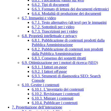
6.6.1. I documenti vanno sul web
6.6.2. Tipi di documenti
6.6.3. Formato di lettura dei documenti elettronici
6.6.4. Modalità di produzione dei documenti
6.7. Immagini e video
6.7.1. Testo alternativo (alt text) per le immagini
6.7.2. Sottotitoli per i video
6.7.3. Trascrizioni per i video
6.8. Proprietà intellettuale e privacy
6.8.1. Pubblicazione di contenuti prodotti dalla
Pubblica Amministrazione
6.8.2. Pubblicazione di contenuti non prodotti
dalla Pubblica Amministrazione
6.8.3. Consenso dei soggetti ritratti
6.9. Ottimizzazione per i motori di ricerca (SEO)
6.9.1. I fattori
on-page
6.9.2. I fattori
off-page
6.9.3. Strumenti di diagnostica SEO: Search
Console
6.10. Gestire i contenuti
6.10.1. L’inventario dei contenuti
6.10.2. Revisionare i contenuti
6.10.3. Migrare i contenuti
6.10.4. Pubblicare i contenuti
7. Progettazione dell’interazione