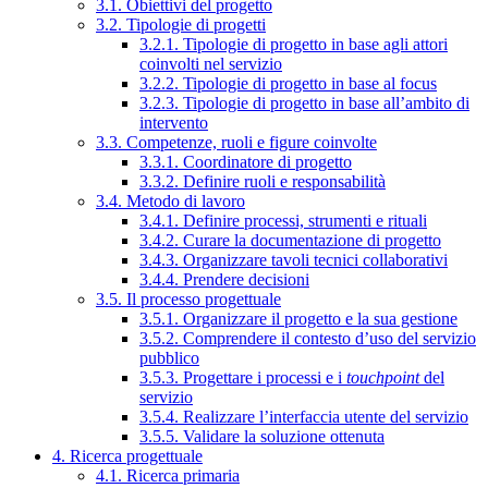
3.1. Obiettivi del progetto
3.2. Tipologie di progetti
3.2.1. Tipologie di progetto in base agli attori
coinvolti nel servizio
3.2.2. Tipologie di progetto in base al focus
3.2.3. Tipologie di progetto in base all’ambito di
intervento
3.3. Competenze, ruoli e figure coinvolte
3.3.1. Coordinatore di progetto
3.3.2. Definire ruoli e responsabilità
3.4. Metodo di lavoro
3.4.1. Definire processi, strumenti e rituali
3.4.2. Curare la documentazione di progetto
3.4.3. Organizzare tavoli tecnici collaborativi
3.4.4. Prendere decisioni
3.5. Il processo progettuale
3.5.1. Organizzare il progetto e la sua gestione
3.5.2. Comprendere il contesto d’uso del servizio
pubblico
3.5.3. Progettare i processi e i
touchpoint
del
servizio
3.5.4. Realizzare l’interfaccia utente del servizio
3.5.5. Validare la soluzione ottenuta
4. Ricerca progettuale
4.1. Ricerca primaria