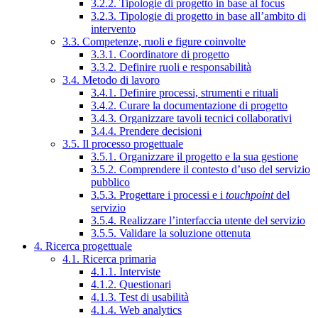
3.2.2. Tipologie di progetto in base al focus
3.2.3. Tipologie di progetto in base all’ambito di
intervento
3.3. Competenze, ruoli e figure coinvolte
3.3.1. Coordinatore di progetto
3.3.2. Definire ruoli e responsabilità
3.4. Metodo di lavoro
3.4.1. Definire processi, strumenti e rituali
3.4.2. Curare la documentazione di progetto
3.4.3. Organizzare tavoli tecnici collaborativi
3.4.4. Prendere decisioni
3.5. Il processo progettuale
3.5.1. Organizzare il progetto e la sua gestione
3.5.2. Comprendere il contesto d’uso del servizio
pubblico
3.5.3. Progettare i processi e i
touchpoint
del
servizio
3.5.4. Realizzare l’interfaccia utente del servizio
3.5.5. Validare la soluzione ottenuta
4. Ricerca progettuale
4.1. Ricerca primaria
4.1.1. Interviste
4.1.2. Questionari
4.1.3. Test di usabilità
4.1.4. Web analytics