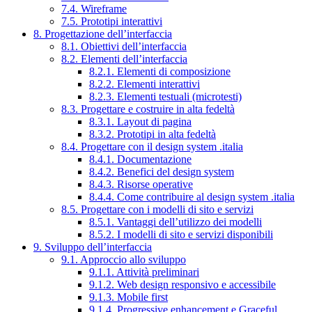
7.4. Wireframe
7.5. Prototipi interattivi
8. Progettazione dell’interfaccia
8.1. Obiettivi dell’interfaccia
8.2. Elementi dell’interfaccia
8.2.1. Elementi di composizione
8.2.2. Elementi interattivi
8.2.3. Elementi testuali (microtesti)
8.3. Progettare e costruire in alta fedeltà
8.3.1. Layout di pagina
8.3.2. Prototipi in alta fedeltà
8.4. Progettare con il design system .italia
8.4.1. Documentazione
8.4.2. Benefici del design system
8.4.3. Risorse operative
8.4.4. Come contribuire al design system .italia
8.5. Progettare con i modelli di sito e servizi
8.5.1. Vantaggi dell’utilizzo dei modelli
8.5.2. I modelli di sito e servizi disponibili
9. Sviluppo dell’interfaccia
9.1. Approccio allo sviluppo
9.1.1. Attività preliminari
9.1.2. Web design responsivo e accessibile
9.1.3. Mobile first
9.1.4. Progressive enhancement e Graceful