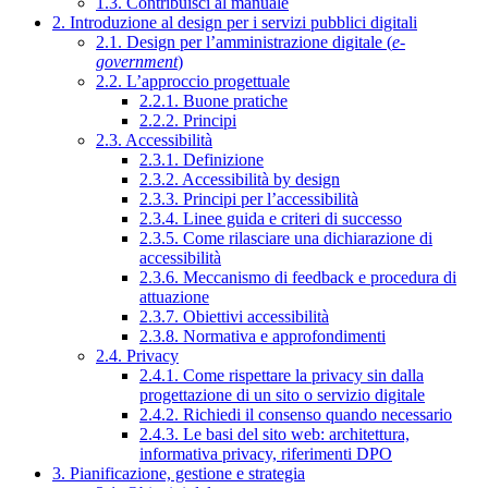
1.3. Contribuisci al manuale
2. Introduzione al design per i servizi pubblici digitali
2.1. Design per l’amministrazione digitale (
e-
government
)
2.2. L’approccio progettuale
2.2.1. Buone pratiche
2.2.2. Principi
2.3. Accessibilità
2.3.1. Definizione
2.3.2. Accessibilità by design
2.3.3. Principi per l’accessibilità
2.3.4. Linee guida e criteri di successo
2.3.5. Come rilasciare una dichiarazione di
accessibilità
2.3.6. Meccanismo di feedback e procedura di
attuazione
2.3.7. Obiettivi accessibilità
2.3.8. Normativa e approfondimenti
2.4. Privacy
2.4.1. Come rispettare la privacy sin dalla
progettazione di un sito o servizio digitale
2.4.2. Richiedi il consenso quando necessario
2.4.3. Le basi del sito web: architettura,
informativa privacy, riferimenti DPO
3. Pianificazione, gestione e strategia