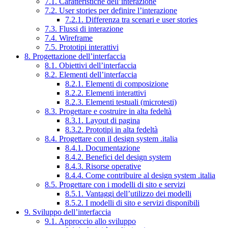
7.1. Caratteristiche dell’interazione
7.2. User stories per definire l’interazione
7.2.1. Differenza tra scenari e user stories
7.3. Flussi di interazione
7.4. Wireframe
7.5. Prototipi interattivi
8. Progettazione dell’interfaccia
8.1. Obiettivi dell’interfaccia
8.2. Elementi dell’interfaccia
8.2.1. Elementi di composizione
8.2.2. Elementi interattivi
8.2.3. Elementi testuali (microtesti)
8.3. Progettare e costruire in alta fedeltà
8.3.1. Layout di pagina
8.3.2. Prototipi in alta fedeltà
8.4. Progettare con il design system .italia
8.4.1. Documentazione
8.4.2. Benefici del design system
8.4.3. Risorse operative
8.4.4. Come contribuire al design system .italia
8.5. Progettare con i modelli di sito e servizi
8.5.1. Vantaggi dell’utilizzo dei modelli
8.5.2. I modelli di sito e servizi disponibili
9. Sviluppo dell’interfaccia
9.1. Approccio allo sviluppo