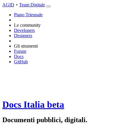
AGID
+
Team Digitale
Piano Triennale
Le community
Developers
Designers
Gli strumenti
Forum
Docs
GitHub
Docs Italia
beta
Documenti pubblici, digitali.