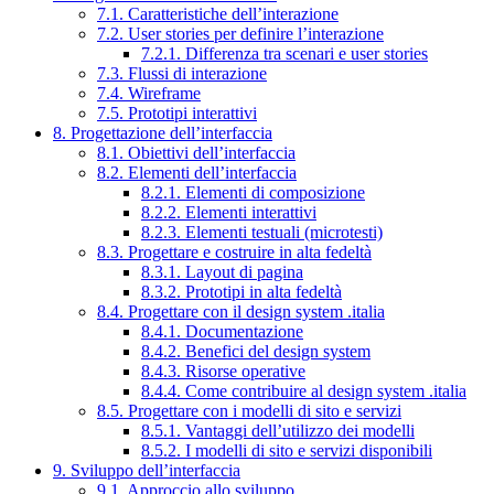
7.1. Caratteristiche dell’interazione
7.2. User stories per definire l’interazione
7.2.1. Differenza tra scenari e user stories
7.3. Flussi di interazione
7.4. Wireframe
7.5. Prototipi interattivi
8. Progettazione dell’interfaccia
8.1. Obiettivi dell’interfaccia
8.2. Elementi dell’interfaccia
8.2.1. Elementi di composizione
8.2.2. Elementi interattivi
8.2.3. Elementi testuali (microtesti)
8.3. Progettare e costruire in alta fedeltà
8.3.1. Layout di pagina
8.3.2. Prototipi in alta fedeltà
8.4. Progettare con il design system .italia
8.4.1. Documentazione
8.4.2. Benefici del design system
8.4.3. Risorse operative
8.4.4. Come contribuire al design system .italia
8.5. Progettare con i modelli di sito e servizi
8.5.1. Vantaggi dell’utilizzo dei modelli
8.5.2. I modelli di sito e servizi disponibili
9. Sviluppo dell’interfaccia
9.1. Approccio allo sviluppo