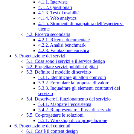
4.1.1. Interviste
4.1.2. Questionari
4.1.3. Test di usabilità
4.1.4. Web analytics
4.1.5. Strumenti di mappatura dell’esperienza
utente
4.2. Ricerca secondaria
4.2.1. Ricerca documentale
4.2.2. Analisi benchmark
4.2.3. Valutazione euristica
5. Progettazione dei servizi
5.1. Cosa sono i servizi e il service design
5.2. Progettare servizi pubblici digitali
5.3. Definire il modello di servizio
5.3.1. Identificare gli attori coinvolti
5.3.2. Formulare la proposta di valore
5.3.3. Inquadrare gli elementi costitutivi del
servizio
5.4. Descrivere il funzionamento del servizio
5.4.1. Mappare l’ecosistema
5.4.2. Rappresentare i flussi di servizio
5.5. Co-progettare le soluzioni
5.5.1. Workshop di co-progettazione
6. Progettazione dei contenuti
6.1. Cos’è il content design