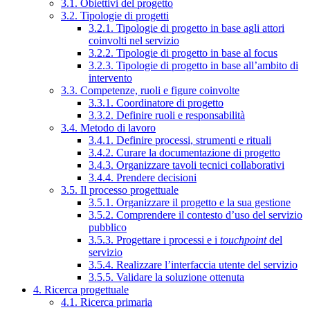
3.1. Obiettivi del progetto
3.2. Tipologie di progetti
3.2.1. Tipologie di progetto in base agli attori
coinvolti nel servizio
3.2.2. Tipologie di progetto in base al focus
3.2.3. Tipologie di progetto in base all’ambito di
intervento
3.3. Competenze, ruoli e figure coinvolte
3.3.1. Coordinatore di progetto
3.3.2. Definire ruoli e responsabilità
3.4. Metodo di lavoro
3.4.1. Definire processi, strumenti e rituali
3.4.2. Curare la documentazione di progetto
3.4.3. Organizzare tavoli tecnici collaborativi
3.4.4. Prendere decisioni
3.5. Il processo progettuale
3.5.1. Organizzare il progetto e la sua gestione
3.5.2. Comprendere il contesto d’uso del servizio
pubblico
3.5.3. Progettare i processi e i
touchpoint
del
servizio
3.5.4. Realizzare l’interfaccia utente del servizio
3.5.5. Validare la soluzione ottenuta
4. Ricerca progettuale
4.1. Ricerca primaria