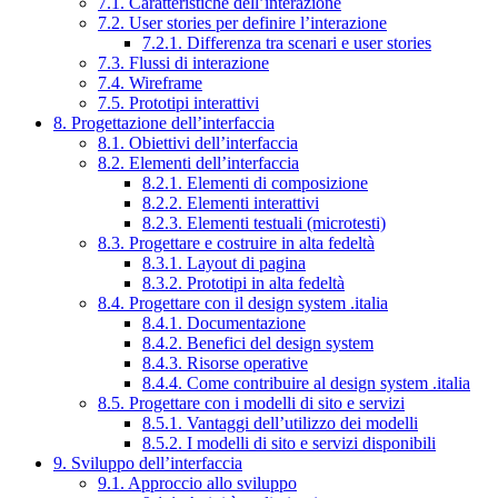
7.1. Caratteristiche dell’interazione
7.2. User stories per definire l’interazione
7.2.1. Differenza tra scenari e user stories
7.3. Flussi di interazione
7.4. Wireframe
7.5. Prototipi interattivi
8. Progettazione dell’interfaccia
8.1. Obiettivi dell’interfaccia
8.2. Elementi dell’interfaccia
8.2.1. Elementi di composizione
8.2.2. Elementi interattivi
8.2.3. Elementi testuali (microtesti)
8.3. Progettare e costruire in alta fedeltà
8.3.1. Layout di pagina
8.3.2. Prototipi in alta fedeltà
8.4. Progettare con il design system .italia
8.4.1. Documentazione
8.4.2. Benefici del design system
8.4.3. Risorse operative
8.4.4. Come contribuire al design system .italia
8.5. Progettare con i modelli di sito e servizi
8.5.1. Vantaggi dell’utilizzo dei modelli
8.5.2. I modelli di sito e servizi disponibili
9. Sviluppo dell’interfaccia
9.1. Approccio allo sviluppo