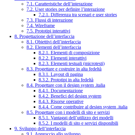
7.1. Caratteristiche dell’interazione
7.2. User stories per definire l’interazione
7.2.1. Differenza tra scenari e user stories
7.3. Flussi di interazione
7.4. Wireframe
7.5. Prototipi interattivi
8. Progettazione dell’interfaccia
8.1. Obiettivi dell’interfaccia
8.2. Elementi dell’interfaccia
8.2.1. Elementi di composizione
8.2.2. Elementi interattivi
8.2.3. Elementi testuali (microtesti)
8.3. Progettare e costruire in alta fedeltà
8.3.1. Layout di pagina
8.3.2. Prototipi in alta fedeltà
8.4. Progettare con il design system .italia
8.4.1. Documentazione
8.4.2. Benefici del design system
8.4.3. Risorse operative
8.4.4. Come contribuire al design system .italia
8.5. Progettare con i modelli di sito e servizi
8.5.1. Vantaggi dell’utilizzo dei modelli
8.5.2. I modelli di sito e servizi disponibili
9. Sviluppo dell’interfaccia
9.1. Approccio allo sviluppo