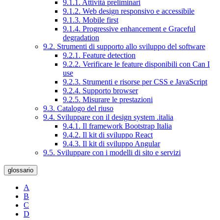
9.1.1. Attività preliminari
9.1.2. Web design responsivo e accessibile
9.1.3. Mobile first
9.1.4. Progressive enhancement e Graceful
degradation
9.2. Strumenti di supporto allo sviluppo del software
9.2.1. Feature detection
9.2.2. Verificare le feature disponibili con Can I
use
9.2.3. Strumenti e risorse per CSS e JavaScript
9.2.4. Supporto browser
9.2.5. Misurare le prestazioni
9.3. Catalogo del riuso
9.4. Sviluppare con il design system .italia
9.4.1. Il framework Bootstrap Italia
9.4.2. Il kit di sviluppo React
9.4.3. Il kit di sviluppo Angular
9.5. Sviluppare con i modelli di sito e servizi
glossario
A
B
C
D