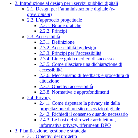
2. Introduzione al design per i servizi pubblici digitali
2.1. Design per l’amministrazione digitale (
e-
government
)
2.2. L’approccio progettuale
2.2.1. Buone pratiche
2.2.2. Principi
2.3. Accessibilità
2.3.1. Definizione
2.3.2. Accessibilità by design
2.3.3. Principi per l’accessibilità
2.3.4. Linee guida e criteri di successo
2.3.5. Come rilasciare una dichiarazione di
accessibilità
2.3.6. Meccanismo di feedback e procedura di
attuazione
2.3.7. Obiettivi accessibilità
2.3.8. Normativa e approfondimenti
2.4. Privacy
2.4.1. Come rispettare la privacy sin dalla
progettazione di un sito o servizio digitale
2.4.2. Richiedi il consenso quando necessario
2.4.3. Le basi del sito web: architettura,
informativa privacy, riferimenti DPO
3. Pianificazione, gestione e strategia
3.1. Obiettivi del progetto