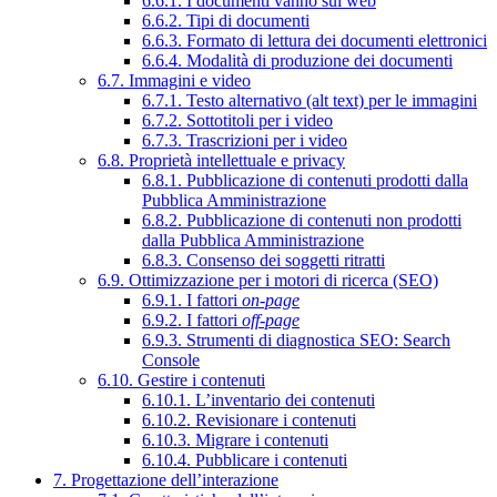
6.6.1. I documenti vanno sul web
6.6.2. Tipi di documenti
6.6.3. Formato di lettura dei documenti elettronici
6.6.4. Modalità di produzione dei documenti
6.7. Immagini e video
6.7.1. Testo alternativo (alt text) per le immagini
6.7.2. Sottotitoli per i video
6.7.3. Trascrizioni per i video
6.8. Proprietà intellettuale e privacy
6.8.1. Pubblicazione di contenuti prodotti dalla
Pubblica Amministrazione
6.8.2. Pubblicazione di contenuti non prodotti
dalla Pubblica Amministrazione
6.8.3. Consenso dei soggetti ritratti
6.9. Ottimizzazione per i motori di ricerca (SEO)
6.9.1. I fattori
on-page
6.9.2. I fattori
off-page
6.9.3. Strumenti di diagnostica SEO: Search
Console
6.10. Gestire i contenuti
6.10.1. L’inventario dei contenuti
6.10.2. Revisionare i contenuti
6.10.3. Migrare i contenuti
6.10.4. Pubblicare i contenuti
7. Progettazione dell’interazione