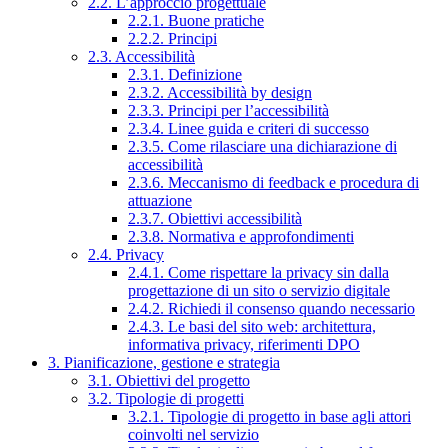
2.2. L’approccio progettuale
2.2.1. Buone pratiche
2.2.2. Principi
2.3. Accessibilità
2.3.1. Definizione
2.3.2. Accessibilità by design
2.3.3. Principi per l’accessibilità
2.3.4. Linee guida e criteri di successo
2.3.5. Come rilasciare una dichiarazione di
accessibilità
2.3.6. Meccanismo di feedback e procedura di
attuazione
2.3.7. Obiettivi accessibilità
2.3.8. Normativa e approfondimenti
2.4. Privacy
2.4.1. Come rispettare la privacy sin dalla
progettazione di un sito o servizio digitale
2.4.2. Richiedi il consenso quando necessario
2.4.3. Le basi del sito web: architettura,
informativa privacy, riferimenti DPO
3. Pianificazione, gestione e strategia
3.1. Obiettivi del progetto
3.2. Tipologie di progetti
3.2.1. Tipologie di progetto in base agli attori
coinvolti nel servizio