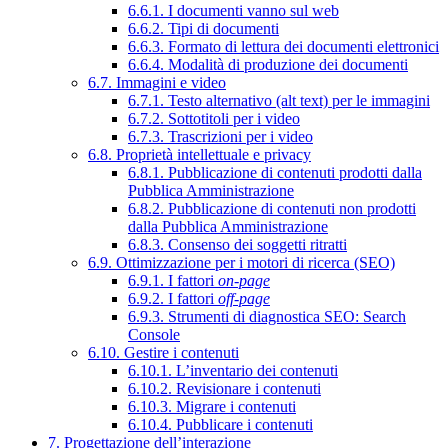
6.6.1. I documenti vanno sul web
6.6.2. Tipi di documenti
6.6.3. Formato di lettura dei documenti elettronici
6.6.4. Modalità di produzione dei documenti
6.7. Immagini e video
6.7.1. Testo alternativo (alt text) per le immagini
6.7.2. Sottotitoli per i video
6.7.3. Trascrizioni per i video
6.8. Proprietà intellettuale e privacy
6.8.1. Pubblicazione di contenuti prodotti dalla
Pubblica Amministrazione
6.8.2. Pubblicazione di contenuti non prodotti
dalla Pubblica Amministrazione
6.8.3. Consenso dei soggetti ritratti
6.9. Ottimizzazione per i motori di ricerca (SEO)
6.9.1. I fattori
on-page
6.9.2. I fattori
off-page
6.9.3. Strumenti di diagnostica SEO: Search
Console
6.10. Gestire i contenuti
6.10.1. L’inventario dei contenuti
6.10.2. Revisionare i contenuti
6.10.3. Migrare i contenuti
6.10.4. Pubblicare i contenuti
7. Progettazione dell’interazione