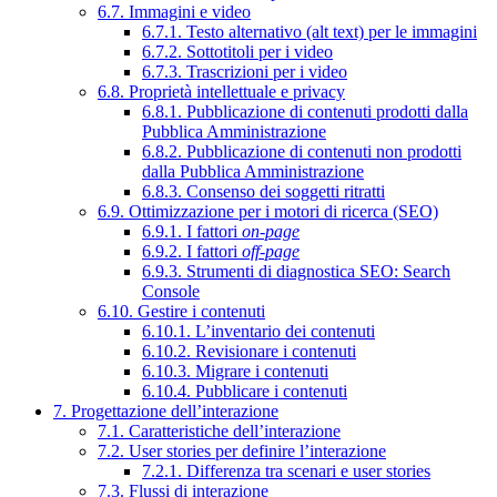
6.7. Immagini e video
6.7.1. Testo alternativo (alt text) per le immagini
6.7.2. Sottotitoli per i video
6.7.3. Trascrizioni per i video
6.8. Proprietà intellettuale e privacy
6.8.1. Pubblicazione di contenuti prodotti dalla
Pubblica Amministrazione
6.8.2. Pubblicazione di contenuti non prodotti
dalla Pubblica Amministrazione
6.8.3. Consenso dei soggetti ritratti
6.9. Ottimizzazione per i motori di ricerca (SEO)
6.9.1. I fattori
on-page
6.9.2. I fattori
off-page
6.9.3. Strumenti di diagnostica SEO: Search
Console
6.10. Gestire i contenuti
6.10.1. L’inventario dei contenuti
6.10.2. Revisionare i contenuti
6.10.3. Migrare i contenuti
6.10.4. Pubblicare i contenuti
7. Progettazione dell’interazione
7.1. Caratteristiche dell’interazione
7.2. User stories per definire l’interazione
7.2.1. Differenza tra scenari e user stories
7.3. Flussi di interazione