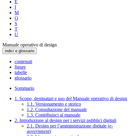
E
I
M
O
S
T
U
Manuale operativo di design
indici e glossario
contenuti
figure
tabelle
glossario
Sommario
1. Scopo, destinatari e uso del Manuale operativo di design
1.1. Versionamento e storico
1.2. Consultazione del manuale
1.3. Contribuisci al manuale
2. Introduzione al design per i servizi pubblici digitali
2.1. Design per l’amministrazione digitale (
e-
government
)