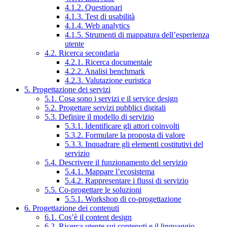
4.1.2. Questionari
4.1.3. Test di usabilità
4.1.4. Web analytics
4.1.5. Strumenti di mappatura dell’esperienza
utente
4.2. Ricerca secondaria
4.2.1. Ricerca documentale
4.2.2. Analisi benchmark
4.2.3. Valutazione euristica
5. Progettazione dei servizi
5.1. Cosa sono i servizi e il service design
5.2. Progettare servizi pubblici digitali
5.3. Definire il modello di servizio
5.3.1. Identificare gli attori coinvolti
5.3.2. Formulare la proposta di valore
5.3.3. Inquadrare gli elementi costitutivi del
servizio
5.4. Descrivere il funzionamento del servizio
5.4.1. Mappare l’ecosistema
5.4.2. Rappresentare i flussi di servizio
5.5. Co-progettare le soluzioni
5.5.1. Workshop di co-progettazione
6. Progettazione dei contenuti
6.1. Cos’è il content design
6.2. Ricerca utente sui contenuti e il linguaggio