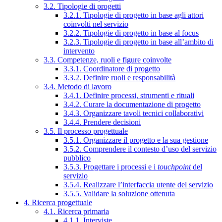
3.2. Tipologie di progetti
3.2.1. Tipologie di progetto in base agli attori
coinvolti nel servizio
3.2.2. Tipologie di progetto in base al focus
3.2.3. Tipologie di progetto in base all’ambito di
intervento
3.3. Competenze, ruoli e figure coinvolte
3.3.1. Coordinatore di progetto
3.3.2. Definire ruoli e responsabilità
3.4. Metodo di lavoro
3.4.1. Definire processi, strumenti e rituali
3.4.2. Curare la documentazione di progetto
3.4.3. Organizzare tavoli tecnici collaborativi
3.4.4. Prendere decisioni
3.5. Il processo progettuale
3.5.1. Organizzare il progetto e la sua gestione
3.5.2. Comprendere il contesto d’uso del servizio
pubblico
3.5.3. Progettare i processi e i
touchpoint
del
servizio
3.5.4. Realizzare l’interfaccia utente del servizio
3.5.5. Validare la soluzione ottenuta
4. Ricerca progettuale
4.1. Ricerca primaria
4.1.1. Interviste