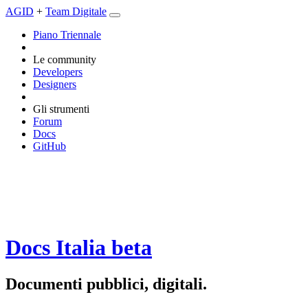
AGID
+
Team Digitale
Piano Triennale
Le community
Developers
Designers
Gli strumenti
Forum
Docs
GitHub
Docs Italia
beta
Documenti pubblici, digitali.