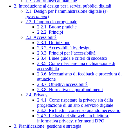
1.3. Contribuisci al manuale
2. Introduzione al design per i servizi pubblici digitali
2.1. Design per l’amministrazione digitale (
e-
government
)
2.2. L’approccio progettuale
2.2.1. Buone pratiche
2.2.2. Principi
2.3. Accessibilità
2.3.1. Definizione
2.3.2. Accessibilità by design
2.3.3. Principi per l’accessibilità
2.3.4. Linee guida e criteri di successo
2.3.5. Come rilasciare una dichiarazione di
accessibilità
2.3.6. Meccanismo di feedback e procedura di
attuazione
2.3.7. Obiettivi accessibilità
2.3.8. Normativa e approfondimenti
2.4. Privacy
2.4.1. Come rispettare la privacy sin dalla
progettazione di un sito o servizio digitale
2.4.2. Richiedi il consenso quando necessario
2.4.3. Le basi del sito web: architettura,
informativa privacy, riferimenti DPO
3. Pianificazione, gestione e strategia