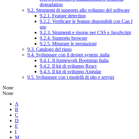
degradation
9.2. Strumenti di supporto allo sviluppo del software
9.2.1. Feature detection
9.2.2. Verificare le feature disponibili con Can I
use
9.2.3. Strumenti e risorse per CSS e JavaScript
9.2.4. Supporto browser
9.2.5. Misurare le prestazioni
9.3. Catalogo del riuso
9.4. Sviluppare con il design system .italia
9.4.1. Il framework Bootstrap Italia
9.4.2. Il kit di sviluppo React
9.4.3. Il kit di sviluppo Angular
9.5. Sviluppare con i modelli di sito e servizi
None
None
A
B
C
D
E
I
M