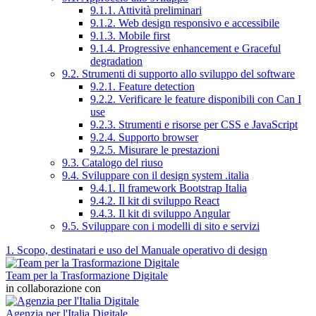
9.1.1. Attività preliminari
9.1.2. Web design responsivo e accessibile
9.1.3. Mobile first
9.1.4. Progressive enhancement e Graceful
degradation
9.2. Strumenti di supporto allo sviluppo del software
9.2.1. Feature detection
9.2.2. Verificare le feature disponibili con Can I
use
9.2.3. Strumenti e risorse per CSS e JavaScript
9.2.4. Supporto browser
9.2.5. Misurare le prestazioni
9.3. Catalogo del riuso
9.4. Sviluppare con il design system .italia
9.4.1. Il framework Bootstrap Italia
9.4.2. Il kit di sviluppo React
9.4.3. Il kit di sviluppo Angular
9.5. Sviluppare con i modelli di sito e servizi
1. Scopo, destinatari e uso del Manuale operativo di design
Team per la Trasformazione Digitale
in collaborazione con
Agenzia per l'Italia Digitale