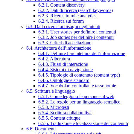
6.2.1. Content discovery
6.2.2. Dati di ricerca (search keywords)
6.2.3. Ricerca tramite analytics
6.2.4. Ricerca sui forum
6.3. Dalla ricerca ai bisogni degli utenti
6.3.1. User stories per definire i contenuti
6.3.2. Job stories per definire i contenuti
6.3.3. Criteri di accettazione
6.4. Architettura dell’informazione
6.4.1. Definire l’architettura dell’informazione
6.4.2. Alberatura
6.4.3. Flussi di interazione
6.4.4. Sistemi di navigazione
6.4.5. Tipologie di contenuto (content type)
6.4.6. Ontologie e standard
6.4.7. Vocabolari controllati e tassonomie
6.5. Scrittura e linguaggio
6.5.1. Come leggono le persone sul web
6.5.2. Le regole per un linguaggio semplice
6.5.3. Microtesti
6.5.4. Scrittura collaborativa
6.5.5. Content critique
6.5.6. Traduzione e localizzazione dei contenuti
6.6. Documenti