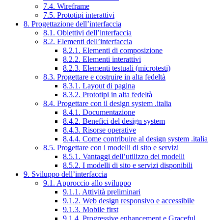
7.4. Wireframe
7.5. Prototipi interattivi
8. Progettazione dell’interfaccia
8.1. Obiettivi dell’interfaccia
8.2. Elementi dell’interfaccia
8.2.1. Elementi di composizione
8.2.2. Elementi interattivi
8.2.3. Elementi testuali (microtesti)
8.3. Progettare e costruire in alta fedeltà
8.3.1. Layout di pagina
8.3.2. Prototipi in alta fedeltà
8.4. Progettare con il design system .italia
8.4.1. Documentazione
8.4.2. Benefici del design system
8.4.3. Risorse operative
8.4.4. Come contribuire al design system .italia
8.5. Progettare con i modelli di sito e servizi
8.5.1. Vantaggi dell’utilizzo dei modelli
8.5.2. I modelli di sito e servizi disponibili
9. Sviluppo dell’interfaccia
9.1. Approccio allo sviluppo
9.1.1. Attività preliminari
9.1.2. Web design responsivo e accessibile
9.1.3. Mobile first
9.1.4. Progressive enhancement e Graceful