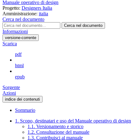
Manuale operativo di design
Progetto:
Designers Italia
Amministrazione:
italia
Cerca nel documento
Cerca nel documento
Informazioni
versione-corrente
Scarica
pdf
html
epub
Sorgente
Azioni
indice dei contenuti
Sommario
1. Scopo, destinatari e uso del Manuale operativo di design
1.1. Versionamento e storico
1.2. Consultazione del manuale
1.3. Contribuisci al manuale