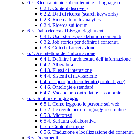
6.2. Ricerca utente sui contenuti e il linguaggio
6.2.1. Content discovery
6.2.2. Dati di ricerca (search keywords)
6.2.3. Ricerca tramite analytics
6.2.4. Ricerca sui forum
6.3. Dalla ricerca ai bisogni degli utenti
6.3.1. User stories per definire i contenuti
6.3.2. Job stories per definire i contenuti
6.3.3. Criteri di accettazione
6.4. Architettura dell’informazione
6.4.1. Definire l’architettura dell’informazione
6.4.2. Alberatura
6.4.3. Flussi di interazione
6.4.4. Sistemi di navigazione
6.4.5. Tipologie di contenuto (content type)
6.4.6. Ontologie e standard
6.4.7. Vocabolari controllati e tassonomie
6.5. Scrittura e linguaggio
6.5.1. Come leggono le persone sul web
6.5.2. Le regole per un linguaggio semplice
6.5.3. Microtesti
6.5.4. Scrittura collaborativa
6.5.5. Content critique
6.5.6. Traduzione e localizzazione dei contenuti
6.6. Documenti