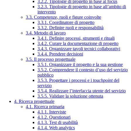
3.2.2. Tipologie di progetto in base al focus
3.2.3. Tipologie di progetto in base all’ambito di
intervento
3.3. Competenze, ruoli e figure coinvolte
3.3.1. Coordinatore di progetto
3.3.2. Definire ruoli e responsabilità
3.4. Metodo di lavoro
3.4.1. Definire processi, strumenti e rituali
3.4.2. Curare la documentazione di progetto
3.4.3. Organizzare tavoli tecnici collaborativi
3.4.4. Prendere decisioni
3.5. Il processo progettuale
3.5.1. Organizzare il progetto e la sua gestione
3.5.2. Comprendere il contesto d’uso del servizio
pubblico
3.5.3. Progettare i processi e i
touchpoint
del
servizio
3.5.4. Realizzare l’interfaccia utente del servizio
3.5.5. Validare la soluzione ottenuta
4. Ricerca progettuale
4.1. Ricerca primaria
4.1.1. Interviste
4.1.2. Questionari
4.1.3. Test di usabilità
4.1.4. Web analytics