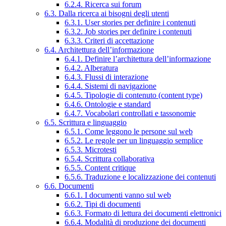
6.2.4. Ricerca sui forum
6.3. Dalla ricerca ai bisogni degli utenti
6.3.1. User stories per definire i contenuti
6.3.2. Job stories per definire i contenuti
6.3.3. Criteri di accettazione
6.4. Architettura dell’informazione
6.4.1. Definire l’architettura dell’informazione
6.4.2. Alberatura
6.4.3. Flussi di interazione
6.4.4. Sistemi di navigazione
6.4.5. Tipologie di contenuto (content type)
6.4.6. Ontologie e standard
6.4.7. Vocabolari controllati e tassonomie
6.5. Scrittura e linguaggio
6.5.1. Come leggono le persone sul web
6.5.2. Le regole per un linguaggio semplice
6.5.3. Microtesti
6.5.4. Scrittura collaborativa
6.5.5. Content critique
6.5.6. Traduzione e localizzazione dei contenuti
6.6. Documenti
6.6.1. I documenti vanno sul web
6.6.2. Tipi di documenti
6.6.3. Formato di lettura dei documenti elettronici
6.6.4. Modalità di produzione dei documenti