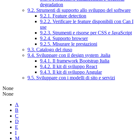
degradation
9.2. Strumenti di supporto allo sviluppo del software
9.2.1. Feature detection
9.2.2. Verificare le feature disponibili con Can I
use
9.2.3. Strumenti e risorse per CSS e JavaScript
9.2.4. Supporto browser
9.2.5. Misurare le prestazioni
9.3. Catalogo del riuso
9.4. Sviluppare con il design system .italia
9.4.1. Il framework Bootstrap Italia
9.4.2. Il kit di sviluppo React
9.4.3. Il kit di sviluppo Angular
9.5. Sviluppare con i modelli di sito e servizi
None
None
A
B
C
D
E
I
M