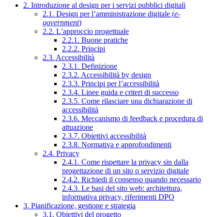
2. Introduzione al design per i servizi pubblici digitali
2.1. Design per l’amministrazione digitale (
e-
government
)
2.2. L’approccio progettuale
2.2.1. Buone pratiche
2.2.2. Principi
2.3. Accessibilità
2.3.1. Definizione
2.3.2. Accessibilità by design
2.3.3. Principi per l’accessibilità
2.3.4. Linee guida e criteri di successo
2.3.5. Come rilasciare una dichiarazione di
accessibilità
2.3.6. Meccanismo di feedback e procedura di
attuazione
2.3.7. Obiettivi accessibilità
2.3.8. Normativa e approfondimenti
2.4. Privacy
2.4.1. Come rispettare la privacy sin dalla
progettazione di un sito o servizio digitale
2.4.2. Richiedi il consenso quando necessario
2.4.3. Le basi del sito web: architettura,
informativa privacy, riferimenti DPO
3. Pianificazione, gestione e strategia
3.1. Obiettivi del progetto