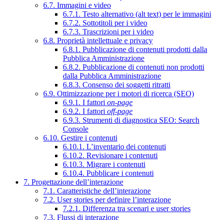
6.7. Immagini e video
6.7.1. Testo alternativo (alt text) per le immagini
6.7.2. Sottotitoli per i video
6.7.3. Trascrizioni per i video
6.8. Proprietà intellettuale e privacy
6.8.1. Pubblicazione di contenuti prodotti dalla
Pubblica Amministrazione
6.8.2. Pubblicazione di contenuti non prodotti
dalla Pubblica Amministrazione
6.8.3. Consenso dei soggetti ritratti
6.9. Ottimizzazione per i motori di ricerca (SEO)
6.9.1. I fattori
on-page
6.9.2. I fattori
off-page
6.9.3. Strumenti di diagnostica SEO: Search
Console
6.10. Gestire i contenuti
6.10.1. L’inventario dei contenuti
6.10.2. Revisionare i contenuti
6.10.3. Migrare i contenuti
6.10.4. Pubblicare i contenuti
7. Progettazione dell’interazione
7.1. Caratteristiche dell’interazione
7.2. User stories per definire l’interazione
7.2.1. Differenza tra scenari e user stories
7.3. Flussi di interazione