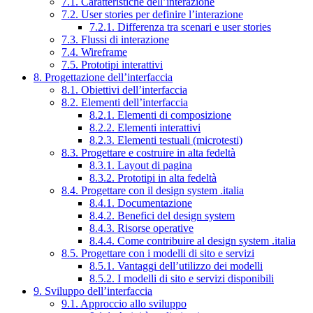
7.1. Caratteristiche dell’interazione
7.2. User stories per definire l’interazione
7.2.1. Differenza tra scenari e user stories
7.3. Flussi di interazione
7.4. Wireframe
7.5. Prototipi interattivi
8. Progettazione dell’interfaccia
8.1. Obiettivi dell’interfaccia
8.2. Elementi dell’interfaccia
8.2.1. Elementi di composizione
8.2.2. Elementi interattivi
8.2.3. Elementi testuali (microtesti)
8.3. Progettare e costruire in alta fedeltà
8.3.1. Layout di pagina
8.3.2. Prototipi in alta fedeltà
8.4. Progettare con il design system .italia
8.4.1. Documentazione
8.4.2. Benefici del design system
8.4.3. Risorse operative
8.4.4. Come contribuire al design system .italia
8.5. Progettare con i modelli di sito e servizi
8.5.1. Vantaggi dell’utilizzo dei modelli
8.5.2. I modelli di sito e servizi disponibili
9. Sviluppo dell’interfaccia
9.1. Approccio allo sviluppo