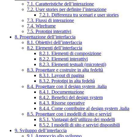
7.1. Caratteristiche dell’interazione
7.2. User stories per definire l’interazione
7.2.1. Differenza tra scenari e user stories
7.3. Flussi di interazione
7.4. Wireframe
7.5. Prototipi interattivi
8. Progettazione dell’interfaccia
8.1. Obiettivi dell’interfaccia
8.2. Elementi dell’interfaccia
8.2.1. Elementi di composizione
8.2.2. Elementi interattivi
8.2.3. Elementi testuali (microtesti)
8.3. Progettare e costruire in alta fedeltà
8.3.1. Layout di pagina
8.3.2. Prototipi in alta fedeltà
8.4. Progettare con il design system .italia
8.4.1. Documentazione
8.4.2. Benefici del design system
8.4.3. Risorse operative
8.4.4. Come contribuire al design system .italia
8.5. Progettare con i modelli di sito e servizi
8.5.1. Vantaggi dell’utilizzo dei modelli
8.5.2. I modelli di sito e servizi disponibili
9. Sviluppo dell’interfaccia
9.1. Approccio allo sviluppo