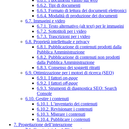
6.6.1. I documenti vanno sul web
6.6.2. Tipi di documenti
6.6.3. Formato di lettura dei documenti elettronici
6.6.4. Modalità di produzione dei documenti
6.7. Immagini e video
6.7.1. Testo alternativo (alt text) per le immagini
6.7.2. Sottotitoli per i video
6.7.3. Trascrizioni per i video
6.8. Proprietà intellettuale e privacy
6.8.1. Pubblicazione di contenuti prodotti dalla
Pubblica Amministrazione
6.8.2. Pubblicazione di contenuti non prodotti
dalla Pubblica Amministrazione
6.8.3. Consenso dei soggetti ritratti
6.9. Ottimizzazione per i motori di ricerca (SEO)
6.9.1. I fattori
on-page
6.9.2. I fattori
off-page
6.9.3. Strumenti di diagnostica SEO: Search
Console
6.10. Gestire i contenuti
6.10.1. L’inventario dei contenuti
6.10.2. Revisionare i contenuti
6.10.3. Migrare i contenuti
6.10.4. Pubblicare i contenuti
7. Progettazione dell’interazione