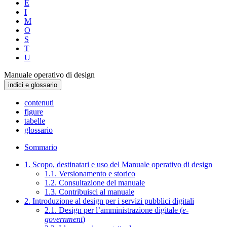
E
I
M
O
S
T
U
Manuale operativo di design
indici e glossario
contenuti
figure
tabelle
glossario
Sommario
1. Scopo, destinatari e uso del Manuale operativo di design
1.1. Versionamento e storico
1.2. Consultazione del manuale
1.3. Contribuisci al manuale
2. Introduzione al design per i servizi pubblici digitali
2.1. Design per l’amministrazione digitale (
e-
government
)