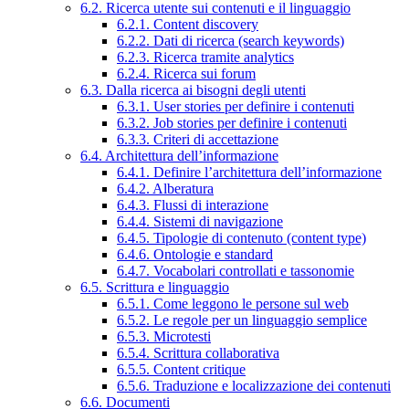
6.2. Ricerca utente sui contenuti e il linguaggio
6.2.1. Content discovery
6.2.2. Dati di ricerca (search keywords)
6.2.3. Ricerca tramite analytics
6.2.4. Ricerca sui forum
6.3. Dalla ricerca ai bisogni degli utenti
6.3.1. User stories per definire i contenuti
6.3.2. Job stories per definire i contenuti
6.3.3. Criteri di accettazione
6.4. Architettura dell’informazione
6.4.1. Definire l’architettura dell’informazione
6.4.2. Alberatura
6.4.3. Flussi di interazione
6.4.4. Sistemi di navigazione
6.4.5. Tipologie di contenuto (content type)
6.4.6. Ontologie e standard
6.4.7. Vocabolari controllati e tassonomie
6.5. Scrittura e linguaggio
6.5.1. Come leggono le persone sul web
6.5.2. Le regole per un linguaggio semplice
6.5.3. Microtesti
6.5.4. Scrittura collaborativa
6.5.5. Content critique
6.5.6. Traduzione e localizzazione dei contenuti
6.6. Documenti