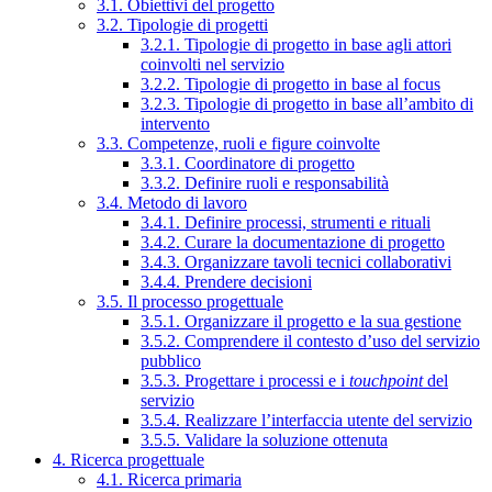
3.1. Obiettivi del progetto
3.2. Tipologie di progetti
3.2.1. Tipologie di progetto in base agli attori
coinvolti nel servizio
3.2.2. Tipologie di progetto in base al focus
3.2.3. Tipologie di progetto in base all’ambito di
intervento
3.3. Competenze, ruoli e figure coinvolte
3.3.1. Coordinatore di progetto
3.3.2. Definire ruoli e responsabilità
3.4. Metodo di lavoro
3.4.1. Definire processi, strumenti e rituali
3.4.2. Curare la documentazione di progetto
3.4.3. Organizzare tavoli tecnici collaborativi
3.4.4. Prendere decisioni
3.5. Il processo progettuale
3.5.1. Organizzare il progetto e la sua gestione
3.5.2. Comprendere il contesto d’uso del servizio
pubblico
3.5.3. Progettare i processi e i
touchpoint
del
servizio
3.5.4. Realizzare l’interfaccia utente del servizio
3.5.5. Validare la soluzione ottenuta
4. Ricerca progettuale
4.1. Ricerca primaria