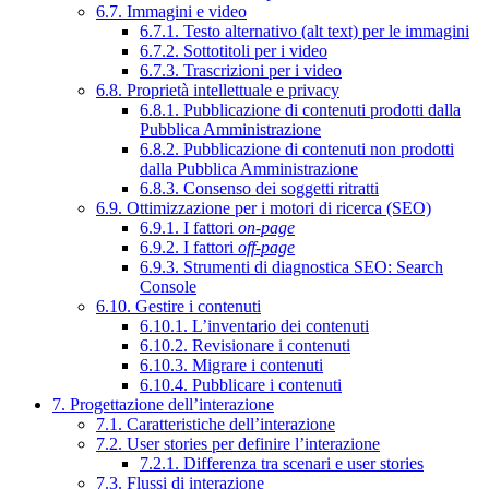
6.7. Immagini e video
6.7.1. Testo alternativo (alt text) per le immagini
6.7.2. Sottotitoli per i video
6.7.3. Trascrizioni per i video
6.8. Proprietà intellettuale e privacy
6.8.1. Pubblicazione di contenuti prodotti dalla
Pubblica Amministrazione
6.8.2. Pubblicazione di contenuti non prodotti
dalla Pubblica Amministrazione
6.8.3. Consenso dei soggetti ritratti
6.9. Ottimizzazione per i motori di ricerca (SEO)
6.9.1. I fattori
on-page
6.9.2. I fattori
off-page
6.9.3. Strumenti di diagnostica SEO: Search
Console
6.10. Gestire i contenuti
6.10.1. L’inventario dei contenuti
6.10.2. Revisionare i contenuti
6.10.3. Migrare i contenuti
6.10.4. Pubblicare i contenuti
7. Progettazione dell’interazione
7.1. Caratteristiche dell’interazione
7.2. User stories per definire l’interazione
7.2.1. Differenza tra scenari e user stories
7.3. Flussi di interazione