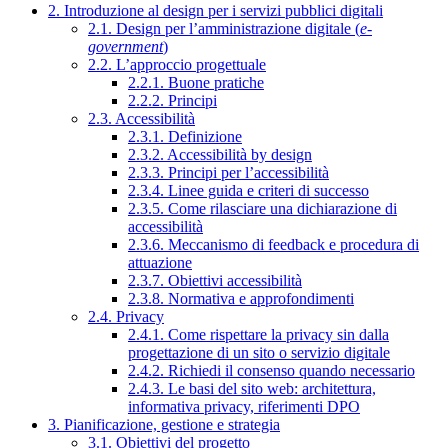
2. Introduzione al design per i servizi pubblici digitali
2.1. Design per l’amministrazione digitale (
e-
government
)
2.2. L’approccio progettuale
2.2.1. Buone pratiche
2.2.2. Principi
2.3. Accessibilità
2.3.1. Definizione
2.3.2. Accessibilità by design
2.3.3. Principi per l’accessibilità
2.3.4. Linee guida e criteri di successo
2.3.5. Come rilasciare una dichiarazione di
accessibilità
2.3.6. Meccanismo di feedback e procedura di
attuazione
2.3.7. Obiettivi accessibilità
2.3.8. Normativa e approfondimenti
2.4. Privacy
2.4.1. Come rispettare la privacy sin dalla
progettazione di un sito o servizio digitale
2.4.2. Richiedi il consenso quando necessario
2.4.3. Le basi del sito web: architettura,
informativa privacy, riferimenti DPO
3. Pianificazione, gestione e strategia
3.1. Obiettivi del progetto