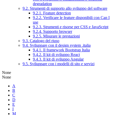
degradation
9.2. Strumenti di supporto allo sviluppo del software
9.2.1. Feature detection
9.2.2. Verificare le feature disponibili con Can I
use
9.2.3. Strumenti e risorse per CSS e JavaScript
9.2.4. Supporto browser
9.2.5. Misurare le prestazioni
9.3. Catalogo del riuso
9.4. Sviluppare con il design system .italia
9.4.1. Il framework Bootstrap Italia
9.4.2. Il kit di sviluppo React
9.4.3. Il kit di sviluppo Angular
9.5. Sviluppare con i modelli di sito e servizi
None
None
A
B
C
D
E
I
M