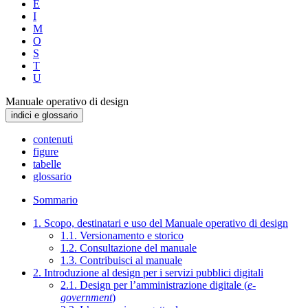
E
I
M
O
S
T
U
Manuale operativo di design
indici e glossario
contenuti
figure
tabelle
glossario
Sommario
1. Scopo, destinatari e uso del Manuale operativo di design
1.1. Versionamento e storico
1.2. Consultazione del manuale
1.3. Contribuisci al manuale
2. Introduzione al design per i servizi pubblici digitali
2.1. Design per l’amministrazione digitale (
e-
government
)