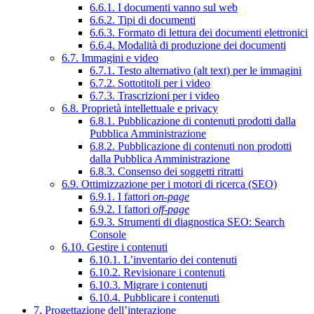
6.6.1. I documenti vanno sul web
6.6.2. Tipi di documenti
6.6.3. Formato di lettura dei documenti elettronici
6.6.4. Modalità di produzione dei documenti
6.7. Immagini e video
6.7.1. Testo alternativo (alt text) per le immagini
6.7.2. Sottotitoli per i video
6.7.3. Trascrizioni per i video
6.8. Proprietà intellettuale e privacy
6.8.1. Pubblicazione di contenuti prodotti dalla
Pubblica Amministrazione
6.8.2. Pubblicazione di contenuti non prodotti
dalla Pubblica Amministrazione
6.8.3. Consenso dei soggetti ritratti
6.9. Ottimizzazione per i motori di ricerca (SEO)
6.9.1. I fattori
on-page
6.9.2. I fattori
off-page
6.9.3. Strumenti di diagnostica SEO: Search
Console
6.10. Gestire i contenuti
6.10.1. L’inventario dei contenuti
6.10.2. Revisionare i contenuti
6.10.3. Migrare i contenuti
6.10.4. Pubblicare i contenuti
7. Progettazione dell’interazione