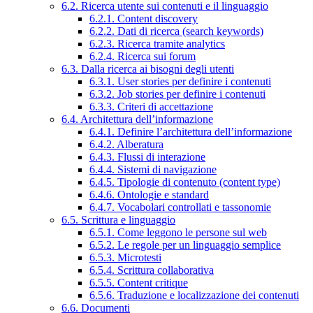
6.2. Ricerca utente sui contenuti e il linguaggio
6.2.1. Content discovery
6.2.2. Dati di ricerca (search keywords)
6.2.3. Ricerca tramite analytics
6.2.4. Ricerca sui forum
6.3. Dalla ricerca ai bisogni degli utenti
6.3.1. User stories per definire i contenuti
6.3.2. Job stories per definire i contenuti
6.3.3. Criteri di accettazione
6.4. Architettura dell’informazione
6.4.1. Definire l’architettura dell’informazione
6.4.2. Alberatura
6.4.3. Flussi di interazione
6.4.4. Sistemi di navigazione
6.4.5. Tipologie di contenuto (content type)
6.4.6. Ontologie e standard
6.4.7. Vocabolari controllati e tassonomie
6.5. Scrittura e linguaggio
6.5.1. Come leggono le persone sul web
6.5.2. Le regole per un linguaggio semplice
6.5.3. Microtesti
6.5.4. Scrittura collaborativa
6.5.5. Content critique
6.5.6. Traduzione e localizzazione dei contenuti
6.6. Documenti