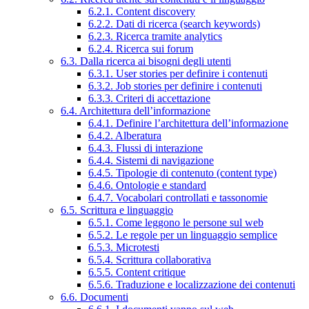
6.2.1. Content discovery
6.2.2. Dati di ricerca (search keywords)
6.2.3. Ricerca tramite analytics
6.2.4. Ricerca sui forum
6.3. Dalla ricerca ai bisogni degli utenti
6.3.1. User stories per definire i contenuti
6.3.2. Job stories per definire i contenuti
6.3.3. Criteri di accettazione
6.4. Architettura dell’informazione
6.4.1. Definire l’architettura dell’informazione
6.4.2. Alberatura
6.4.3. Flussi di interazione
6.4.4. Sistemi di navigazione
6.4.5. Tipologie di contenuto (content type)
6.4.6. Ontologie e standard
6.4.7. Vocabolari controllati e tassonomie
6.5. Scrittura e linguaggio
6.5.1. Come leggono le persone sul web
6.5.2. Le regole per un linguaggio semplice
6.5.3. Microtesti
6.5.4. Scrittura collaborativa
6.5.5. Content critique
6.5.6. Traduzione e localizzazione dei contenuti
6.6. Documenti