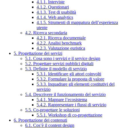
4.1.1. Interviste
4.1.2. Questionari
4.1.3. Test di usabilità
4.1.4. Web analytics
4.1.5. Strumenti di mappatura dell’esperienza
utente
4.2. Ricerca secondaria
4.2.1. Ricerca documentale
4.2.2. Analisi benchmark
4.2.3. Valutazione euristica
5. Progettazione dei servizi
5.1. Cosa sono i servizi e il service design
5.2. Progettare servizi pubblici digitali
5.3. Definire il modello di servizio
5.3.1. Identificare gli attori coinvolti
5.3.2. Formulare la proposta di valore
5.3.3. Inquadrare gli elementi costitutivi del
servizio
5.4. Descrivere il funzionamento del servizio
5.4.1. Mappare l’ecosistema
5.4.2. Rappresentare i flussi di servizio
5.5. Co-progettare le soluzioni
5.5.1. Workshop di co-progettazione
6. Progettazione dei contenuti
6.1. Cos’è il content design