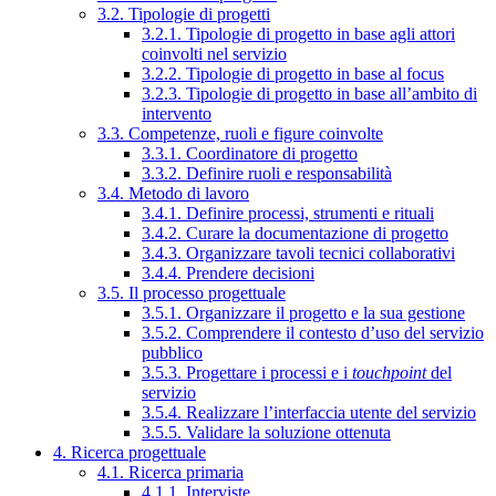
3.2. Tipologie di progetti
3.2.1. Tipologie di progetto in base agli attori
coinvolti nel servizio
3.2.2. Tipologie di progetto in base al focus
3.2.3. Tipologie di progetto in base all’ambito di
intervento
3.3. Competenze, ruoli e figure coinvolte
3.3.1. Coordinatore di progetto
3.3.2. Definire ruoli e responsabilità
3.4. Metodo di lavoro
3.4.1. Definire processi, strumenti e rituali
3.4.2. Curare la documentazione di progetto
3.4.3. Organizzare tavoli tecnici collaborativi
3.4.4. Prendere decisioni
3.5. Il processo progettuale
3.5.1. Organizzare il progetto e la sua gestione
3.5.2. Comprendere il contesto d’uso del servizio
pubblico
3.5.3. Progettare i processi e i
touchpoint
del
servizio
3.5.4. Realizzare l’interfaccia utente del servizio
3.5.5. Validare la soluzione ottenuta
4. Ricerca progettuale
4.1. Ricerca primaria
4.1.1. Interviste