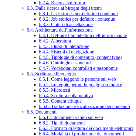
6.2.4. Ricerca sui forum
6.3. Dalla ricerca ai bisogni degli utenti
6.3.1. User stories per definire i contenuti
6.3.2. Job stories per definire i contenuti
6.3.3. Criteri di accettazione
6.4. Architettura dell’informazione
6.4.1. Definire l’architettura dell’informazione
6.4.2. Alberatura
6.4.3. Flussi di interazione
6.4.4. Sistemi di navigazione
6.4.5. Tipologie di contenuto (content type)
6.4.6. Ontologie e standard
6.4.7. Vocabolari controllati e tassonomie
6.5. Scrittura e linguaggio
6.5.1. Come leggono le persone sul web
6.5.2. Le regole per un linguaggio semplice
6.5.3. Microtesti
6.5.4. Scrittura collaborativa
6.5.5. Content critique
6.5.6. Traduzione e localizzazione dei contenuti
6.6. Documenti
6.6.1. I documenti vanno sul web
6.6.2. Tipi di documenti
6.6.3. Formato di lettura dei documenti elettronici
6.6.4. Modalità di produzione dei documenti