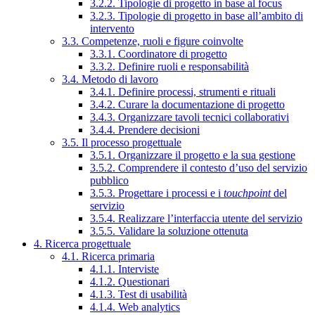
3.2.2. Tipologie di progetto in base al focus
3.2.3. Tipologie di progetto in base all’ambito di
intervento
3.3. Competenze, ruoli e figure coinvolte
3.3.1. Coordinatore di progetto
3.3.2. Definire ruoli e responsabilità
3.4. Metodo di lavoro
3.4.1. Definire processi, strumenti e rituali
3.4.2. Curare la documentazione di progetto
3.4.3. Organizzare tavoli tecnici collaborativi
3.4.4. Prendere decisioni
3.5. Il processo progettuale
3.5.1. Organizzare il progetto e la sua gestione
3.5.2. Comprendere il contesto d’uso del servizio
pubblico
3.5.3. Progettare i processi e i
touchpoint
del
servizio
3.5.4. Realizzare l’interfaccia utente del servizio
3.5.5. Validare la soluzione ottenuta
4. Ricerca progettuale
4.1. Ricerca primaria
4.1.1. Interviste
4.1.2. Questionari
4.1.3. Test di usabilità
4.1.4. Web analytics