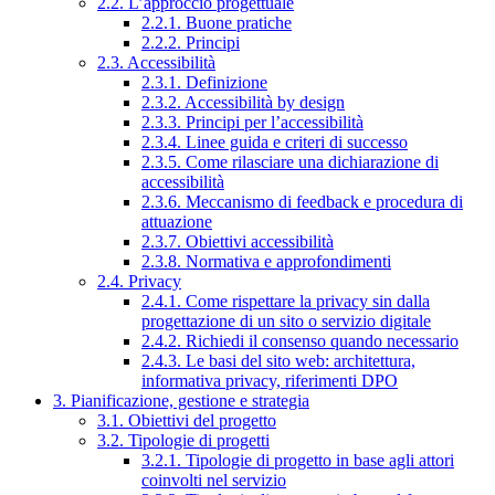
2.2. L’approccio progettuale
2.2.1. Buone pratiche
2.2.2. Principi
2.3. Accessibilità
2.3.1. Definizione
2.3.2. Accessibilità by design
2.3.3. Principi per l’accessibilità
2.3.4. Linee guida e criteri di successo
2.3.5. Come rilasciare una dichiarazione di
accessibilità
2.3.6. Meccanismo di feedback e procedura di
attuazione
2.3.7. Obiettivi accessibilità
2.3.8. Normativa e approfondimenti
2.4. Privacy
2.4.1. Come rispettare la privacy sin dalla
progettazione di un sito o servizio digitale
2.4.2. Richiedi il consenso quando necessario
2.4.3. Le basi del sito web: architettura,
informativa privacy, riferimenti DPO
3. Pianificazione, gestione e strategia
3.1. Obiettivi del progetto
3.2. Tipologie di progetti
3.2.1. Tipologie di progetto in base agli attori
coinvolti nel servizio