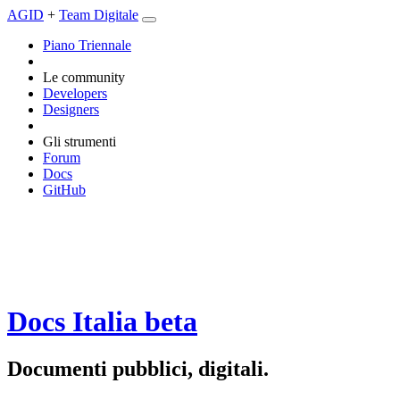
AGID
+
Team Digitale
Piano Triennale
Le community
Developers
Designers
Gli strumenti
Forum
Docs
GitHub
Docs Italia
beta
Documenti pubblici, digitali.