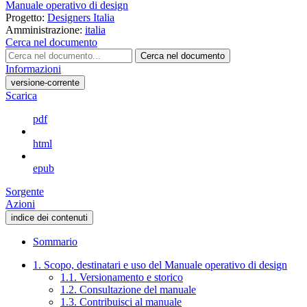
Manuale operativo di design
Progetto:
Designers Italia
Amministrazione:
italia
Cerca nel documento
Cerca nel documento
Informazioni
versione-corrente
Scarica
pdf
html
epub
Sorgente
Azioni
indice dei contenuti
Sommario
1. Scopo, destinatari e uso del Manuale operativo di design
1.1. Versionamento e storico
1.2. Consultazione del manuale
1.3. Contribuisci al manuale