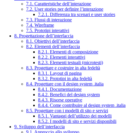
7.1. Caratteristiche dell’interazione
7.2. User stories per definire l’interazione
7.2.1. Differenza tra scenari e user stories
7.3. Flussi di interazione
7.4. Wireframe
7.5. Prototipi interattivi
8. Progettazione dell’interfaccia
8.1. Obiettivi dell’interfaccia
8.2. Elementi dell’interfaccia
8.2.1. Elementi di composizione
8.2.2. Elementi interattivi
8.2.3. Elementi testuali (microtesti)
8.3. Progettare e costruire in alta fedeltà
8.3.1. Layout di pagina
8.3.2. Prototipi in alta fedeltà
8.4. Progettare con il design system .italia
8.4.1. Documentazione
8.4.2. Benefici del design system
8.4.3. Risorse operative
8.4.4. Come contribuire al design system .italia
8.5. Progettare con i modelli di sito e servizi
8.5.1. Vantaggi dell’utilizzo dei modelli
8.5.2. I modelli di sito e servizi disponibili
9. Sviluppo dell’interfaccia
9.1. Approccio allo sviluppo