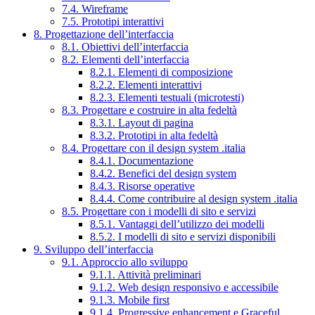
7.4. Wireframe
7.5. Prototipi interattivi
8. Progettazione dell’interfaccia
8.1. Obiettivi dell’interfaccia
8.2. Elementi dell’interfaccia
8.2.1. Elementi di composizione
8.2.2. Elementi interattivi
8.2.3. Elementi testuali (microtesti)
8.3. Progettare e costruire in alta fedeltà
8.3.1. Layout di pagina
8.3.2. Prototipi in alta fedeltà
8.4. Progettare con il design system .italia
8.4.1. Documentazione
8.4.2. Benefici del design system
8.4.3. Risorse operative
8.4.4. Come contribuire al design system .italia
8.5. Progettare con i modelli di sito e servizi
8.5.1. Vantaggi dell’utilizzo dei modelli
8.5.2. I modelli di sito e servizi disponibili
9. Sviluppo dell’interfaccia
9.1. Approccio allo sviluppo
9.1.1. Attività preliminari
9.1.2. Web design responsivo e accessibile
9.1.3. Mobile first
9.1.4. Progressive enhancement e Graceful