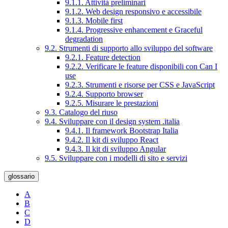
9.1.1. Attività preliminari
9.1.2. Web design responsivo e accessibile
9.1.3. Mobile first
9.1.4. Progressive enhancement e Graceful
degradation
9.2. Strumenti di supporto allo sviluppo del software
9.2.1. Feature detection
9.2.2. Verificare le feature disponibili con Can I
use
9.2.3. Strumenti e risorse per CSS e JavaScript
9.2.4. Supporto browser
9.2.5. Misurare le prestazioni
9.3. Catalogo del riuso
9.4. Sviluppare con il design system .italia
9.4.1. Il framework Bootstrap Italia
9.4.2. Il kit di sviluppo React
9.4.3. Il kit di sviluppo Angular
9.5. Sviluppare con i modelli di sito e servizi
glossario
A
B
C
D