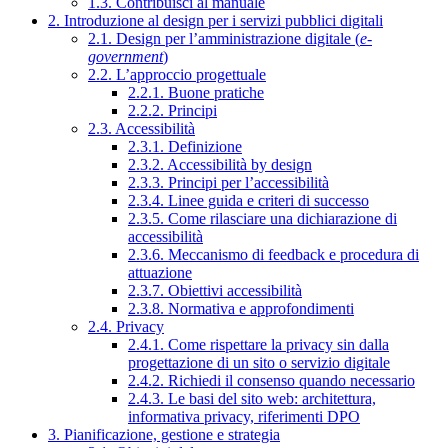
1.3. Contribuisci al manuale
2. Introduzione al design per i servizi pubblici digitali
2.1. Design per l’amministrazione digitale (
e-
government
)
2.2. L’approccio progettuale
2.2.1. Buone pratiche
2.2.2. Principi
2.3. Accessibilità
2.3.1. Definizione
2.3.2. Accessibilità by design
2.3.3. Principi per l’accessibilità
2.3.4. Linee guida e criteri di successo
2.3.5. Come rilasciare una dichiarazione di
accessibilità
2.3.6. Meccanismo di feedback e procedura di
attuazione
2.3.7. Obiettivi accessibilità
2.3.8. Normativa e approfondimenti
2.4. Privacy
2.4.1. Come rispettare la privacy sin dalla
progettazione di un sito o servizio digitale
2.4.2. Richiedi il consenso quando necessario
2.4.3. Le basi del sito web: architettura,
informativa privacy, riferimenti DPO
3. Pianificazione, gestione e strategia