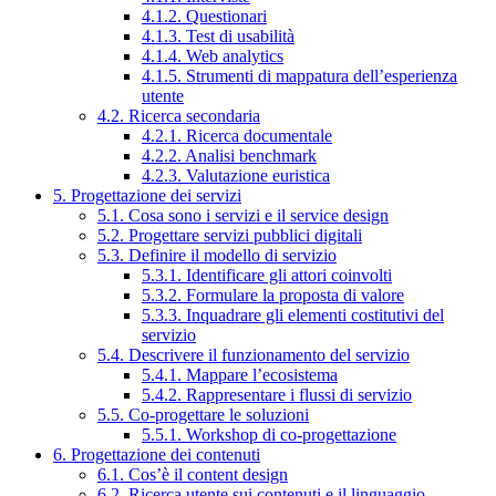
4.1.2. Questionari
4.1.3. Test di usabilità
4.1.4. Web analytics
4.1.5. Strumenti di mappatura dell’esperienza
utente
4.2. Ricerca secondaria
4.2.1. Ricerca documentale
4.2.2. Analisi benchmark
4.2.3. Valutazione euristica
5. Progettazione dei servizi
5.1. Cosa sono i servizi e il service design
5.2. Progettare servizi pubblici digitali
5.3. Definire il modello di servizio
5.3.1. Identificare gli attori coinvolti
5.3.2. Formulare la proposta di valore
5.3.3. Inquadrare gli elementi costitutivi del
servizio
5.4. Descrivere il funzionamento del servizio
5.4.1. Mappare l’ecosistema
5.4.2. Rappresentare i flussi di servizio
5.5. Co-progettare le soluzioni
5.5.1. Workshop di co-progettazione
6. Progettazione dei contenuti
6.1. Cos’è il content design
6.2. Ricerca utente sui contenuti e il linguaggio