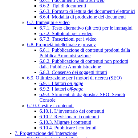
6.6.1. I documenti vanno sul web
6.6.2. Tipi di documenti
6.6.3. Formato di lettura dei documenti elettronici
6.6.4. Modalità di produzione dei documenti
6.7. Immagini e video
6.7.1. Testo alternativo (alt text) per le immagini
6.7.2. Sottotitoli per i video
6.7.3. Trascrizioni per i video
6.8. Proprietà intellettuale e privacy
6.8.1. Pubblicazione di contenuti prodotti dalla
Pubblica Amministrazione
6.8.2. Pubblicazione di contenuti non prodotti
dalla Pubblica Amministrazione
6.8.3. Consenso dei soggetti ritratti
6.9. Ottimizzazione per i motori di ricerca (SEO)
6.9.1. I fattori
on-page
6.9.2. I fattori
off-page
6.9.3. Strumenti di diagnostica SEO: Search
Console
6.10. Gestire i contenuti
6.10.1. L’inventario dei contenuti
6.10.2. Revisionare i contenuti
6.10.3. Migrare i contenuti
6.10.4. Pubblicare i contenuti
7. Progettazione dell’interazione