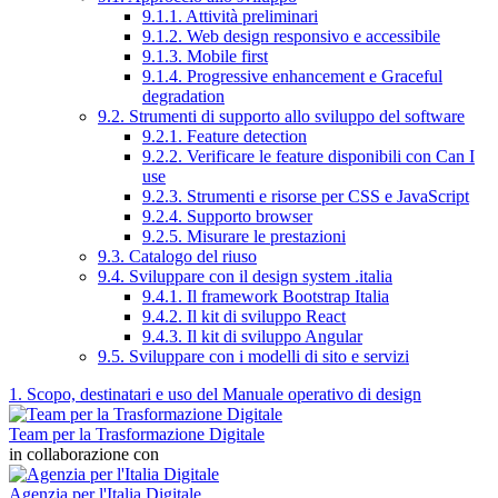
9.1.1. Attività preliminari
9.1.2. Web design responsivo e accessibile
9.1.3. Mobile first
9.1.4. Progressive enhancement e Graceful
degradation
9.2. Strumenti di supporto allo sviluppo del software
9.2.1. Feature detection
9.2.2. Verificare le feature disponibili con Can I
use
9.2.3. Strumenti e risorse per CSS e JavaScript
9.2.4. Supporto browser
9.2.5. Misurare le prestazioni
9.3. Catalogo del riuso
9.4. Sviluppare con il design system .italia
9.4.1. Il framework Bootstrap Italia
9.4.2. Il kit di sviluppo React
9.4.3. Il kit di sviluppo Angular
9.5. Sviluppare con i modelli di sito e servizi
1. Scopo, destinatari e uso del Manuale operativo di design
Team per la Trasformazione Digitale
in collaborazione con
Agenzia per l'Italia Digitale