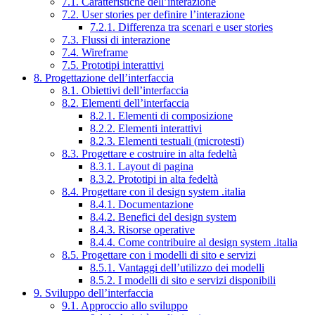
7.1. Caratteristiche dell’interazione
7.2. User stories per definire l’interazione
7.2.1. Differenza tra scenari e user stories
7.3. Flussi di interazione
7.4. Wireframe
7.5. Prototipi interattivi
8. Progettazione dell’interfaccia
8.1. Obiettivi dell’interfaccia
8.2. Elementi dell’interfaccia
8.2.1. Elementi di composizione
8.2.2. Elementi interattivi
8.2.3. Elementi testuali (microtesti)
8.3. Progettare e costruire in alta fedeltà
8.3.1. Layout di pagina
8.3.2. Prototipi in alta fedeltà
8.4. Progettare con il design system .italia
8.4.1. Documentazione
8.4.2. Benefici del design system
8.4.3. Risorse operative
8.4.4. Come contribuire al design system .italia
8.5. Progettare con i modelli di sito e servizi
8.5.1. Vantaggi dell’utilizzo dei modelli
8.5.2. I modelli di sito e servizi disponibili
9. Sviluppo dell’interfaccia
9.1. Approccio allo sviluppo