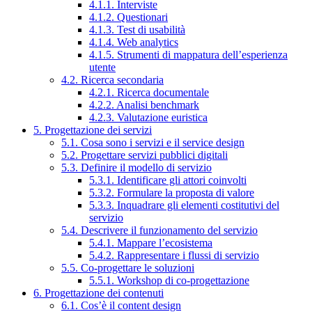
4.1.1. Interviste
4.1.2. Questionari
4.1.3. Test di usabilità
4.1.4. Web analytics
4.1.5. Strumenti di mappatura dell’esperienza
utente
4.2. Ricerca secondaria
4.2.1. Ricerca documentale
4.2.2. Analisi benchmark
4.2.3. Valutazione euristica
5. Progettazione dei servizi
5.1. Cosa sono i servizi e il service design
5.2. Progettare servizi pubblici digitali
5.3. Definire il modello di servizio
5.3.1. Identificare gli attori coinvolti
5.3.2. Formulare la proposta di valore
5.3.3. Inquadrare gli elementi costitutivi del
servizio
5.4. Descrivere il funzionamento del servizio
5.4.1. Mappare l’ecosistema
5.4.2. Rappresentare i flussi di servizio
5.5. Co-progettare le soluzioni
5.5.1. Workshop di co-progettazione
6. Progettazione dei contenuti
6.1. Cos’è il content design