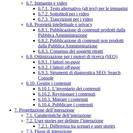
6.7. Immagini e video
6.7.1. Testo alternativo (alt text) per le immagini
6.7.2. Sottotitoli per i video
6.7.3. Trascrizioni per i video
6.8. Proprietà intellettuale e privacy
6.8.1. Pubblicazione di contenuti prodotti dalla
Pubblica Amministrazione
6.8.2. Pubblicazione di contenuti non prodotti
dalla Pubblica Amministrazione
6.8.3. Consenso dei soggetti ritratti
6.9. Ottimizzazione per i motori di ricerca (SEO)
6.9.1. I fattori
on-page
6.9.2. I fattori
off-page
6.9.3. Strumenti di diagnostica SEO: Search
Console
6.10. Gestire i contenuti
6.10.1. L’inventario dei contenuti
6.10.2. Revisionare i contenuti
6.10.3. Migrare i contenuti
6.10.4. Pubblicare i contenuti
7. Progettazione dell’interazione
7.1. Caratteristiche dell’interazione
7.2. User stories per definire l’interazione
7.2.1. Differenza tra scenari e user stories
7.3. Flussi di interazione