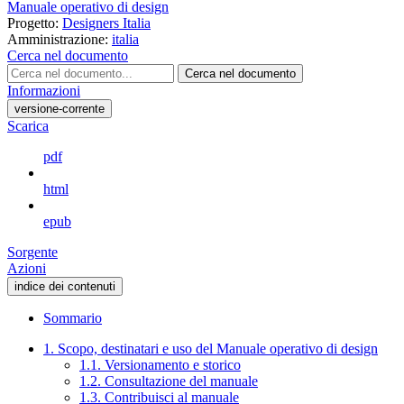
Manuale operativo di design
Progetto:
Designers Italia
Amministrazione:
italia
Cerca nel documento
Cerca nel documento
Informazioni
versione-corrente
Scarica
pdf
html
epub
Sorgente
Azioni
indice dei contenuti
Sommario
1. Scopo, destinatari e uso del Manuale operativo di design
1.1. Versionamento e storico
1.2. Consultazione del manuale
1.3. Contribuisci al manuale