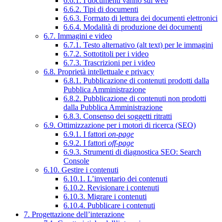
6.6.1. I documenti vanno sul web
6.6.2. Tipi di documenti
6.6.3. Formato di lettura dei documenti elettronici
6.6.4. Modalità di produzione dei documenti
6.7. Immagini e video
6.7.1. Testo alternativo (alt text) per le immagini
6.7.2. Sottotitoli per i video
6.7.3. Trascrizioni per i video
6.8. Proprietà intellettuale e privacy
6.8.1. Pubblicazione di contenuti prodotti dalla
Pubblica Amministrazione
6.8.2. Pubblicazione di contenuti non prodotti
dalla Pubblica Amministrazione
6.8.3. Consenso dei soggetti ritratti
6.9. Ottimizzazione per i motori di ricerca (SEO)
6.9.1. I fattori
on-page
6.9.2. I fattori
off-page
6.9.3. Strumenti di diagnostica SEO: Search
Console
6.10. Gestire i contenuti
6.10.1. L’inventario dei contenuti
6.10.2. Revisionare i contenuti
6.10.3. Migrare i contenuti
6.10.4. Pubblicare i contenuti
7. Progettazione dell’interazione