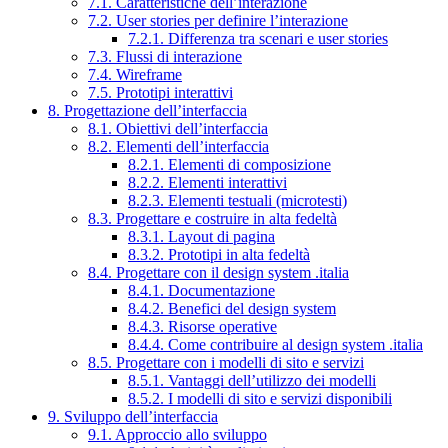
7.1. Caratteristiche dell’interazione
7.2. User stories per definire l’interazione
7.2.1. Differenza tra scenari e user stories
7.3. Flussi di interazione
7.4. Wireframe
7.5. Prototipi interattivi
8. Progettazione dell’interfaccia
8.1. Obiettivi dell’interfaccia
8.2. Elementi dell’interfaccia
8.2.1. Elementi di composizione
8.2.2. Elementi interattivi
8.2.3. Elementi testuali (microtesti)
8.3. Progettare e costruire in alta fedeltà
8.3.1. Layout di pagina
8.3.2. Prototipi in alta fedeltà
8.4. Progettare con il design system .italia
8.4.1. Documentazione
8.4.2. Benefici del design system
8.4.3. Risorse operative
8.4.4. Come contribuire al design system .italia
8.5. Progettare con i modelli di sito e servizi
8.5.1. Vantaggi dell’utilizzo dei modelli
8.5.2. I modelli di sito e servizi disponibili
9. Sviluppo dell’interfaccia
9.1. Approccio allo sviluppo