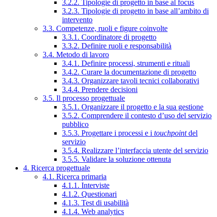
3.2.2. Tipologie di progetto in base al focus
3.2.3. Tipologie di progetto in base all’ambito di
intervento
3.3. Competenze, ruoli e figure coinvolte
3.3.1. Coordinatore di progetto
3.3.2. Definire ruoli e responsabilità
3.4. Metodo di lavoro
3.4.1. Definire processi, strumenti e rituali
3.4.2. Curare la documentazione di progetto
3.4.3. Organizzare tavoli tecnici collaborativi
3.4.4. Prendere decisioni
3.5. Il processo progettuale
3.5.1. Organizzare il progetto e la sua gestione
3.5.2. Comprendere il contesto d’uso del servizio
pubblico
3.5.3. Progettare i processi e i
touchpoint
del
servizio
3.5.4. Realizzare l’interfaccia utente del servizio
3.5.5. Validare la soluzione ottenuta
4. Ricerca progettuale
4.1. Ricerca primaria
4.1.1. Interviste
4.1.2. Questionari
4.1.3. Test di usabilità
4.1.4. Web analytics