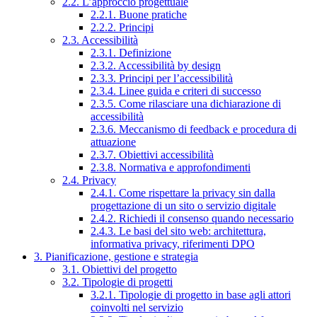
2.2. L’approccio progettuale
2.2.1. Buone pratiche
2.2.2. Principi
2.3. Accessibilità
2.3.1. Definizione
2.3.2. Accessibilità by design
2.3.3. Principi per l’accessibilità
2.3.4. Linee guida e criteri di successo
2.3.5. Come rilasciare una dichiarazione di
accessibilità
2.3.6. Meccanismo di feedback e procedura di
attuazione
2.3.7. Obiettivi accessibilità
2.3.8. Normativa e approfondimenti
2.4. Privacy
2.4.1. Come rispettare la privacy sin dalla
progettazione di un sito o servizio digitale
2.4.2. Richiedi il consenso quando necessario
2.4.3. Le basi del sito web: architettura,
informativa privacy, riferimenti DPO
3. Pianificazione, gestione e strategia
3.1. Obiettivi del progetto
3.2. Tipologie di progetti
3.2.1. Tipologie di progetto in base agli attori
coinvolti nel servizio