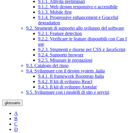
9.1.1. Attività preliminari
9.1.2. Web design responsivo e accessibile
9.1.3. Mobile first
9.1.4. Progressive enhancement e Graceful
degradation
9.2. Strumenti di supporto allo sviluppo del software
9.2.1. Feature detection
9.2.2. Verificare le feature disponibili con Can I
use
9.2.3. Strumenti e risorse per CSS e JavaScript
9.2.4. Supporto browser
9.2.5. Misurare le prestazioni
9.3. Catalogo del riuso
9.4. Sviluppare con il design system .italia
9.4.1. Il framework Bootstrap Italia
9.4.2. Il kit di sviluppo React
9.4.3. Il kit di sviluppo Angular
9.5. Sviluppare con i modelli di sito e servizi
glossario
A
B
C
D