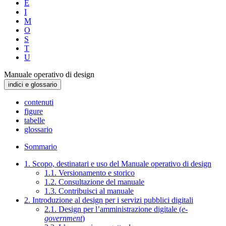
E
I
M
O
S
T
U
Manuale operativo di design
indici e glossario
contenuti
figure
tabelle
glossario
Sommario
1. Scopo, destinatari e uso del Manuale operativo di design
1.1. Versionamento e storico
1.2. Consultazione del manuale
1.3. Contribuisci al manuale
2. Introduzione al design per i servizi pubblici digitali
2.1. Design per l’amministrazione digitale (
e-
government
)