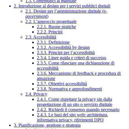
1.3. Contribuisci al manuale
2. Introduzione al design per i servizi pubblici digitali
2.1. Design per l’amministrazione digitale (
e-
government
)
2.2. L’approccio progettuale
2.2.1. Buone pratiche
2.2.2. Principi
2.3. Accessibilità
2.3.1. Definizione
2.3.2. Accessibilità by design
2.3.3. Principi per l’accessibilità
2.3.4. Linee guida e criteri di successo
2.3.5. Come rilasciare una dichiarazione di
accessibilità
2.3.6. Meccanismo di feedback e procedura di
attuazione
2.3.7. Obiettivi accessibilità
2.3.8. Normativa e approfondimenti
2.4. Privacy
2.4.1. Come rispettare la privacy sin dalla
progettazione di un sito o servizio digitale
2.4.2. Richiedi il consenso quando necessario
2.4.3. Le basi del sito web: architettura,
informativa privacy, riferimenti DPO
3. Pianificazione, gestione e strategia