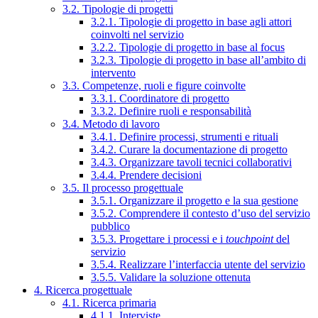
3.2. Tipologie di progetti
3.2.1. Tipologie di progetto in base agli attori
coinvolti nel servizio
3.2.2. Tipologie di progetto in base al focus
3.2.3. Tipologie di progetto in base all’ambito di
intervento
3.3. Competenze, ruoli e figure coinvolte
3.3.1. Coordinatore di progetto
3.3.2. Definire ruoli e responsabilità
3.4. Metodo di lavoro
3.4.1. Definire processi, strumenti e rituali
3.4.2. Curare la documentazione di progetto
3.4.3. Organizzare tavoli tecnici collaborativi
3.4.4. Prendere decisioni
3.5. Il processo progettuale
3.5.1. Organizzare il progetto e la sua gestione
3.5.2. Comprendere il contesto d’uso del servizio
pubblico
3.5.3. Progettare i processi e i
touchpoint
del
servizio
3.5.4. Realizzare l’interfaccia utente del servizio
3.5.5. Validare la soluzione ottenuta
4. Ricerca progettuale
4.1. Ricerca primaria
4.1.1. Interviste