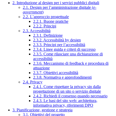
2. Introduzione al design per i servizi pubblici digitali
2.1. Design per l’amministrazione digitale (
e-
government
)
2.2. L’approccio progettuale
2.2.1. Buone pratiche
2.2.2. Principi
2.3. Accessibilità
2.3.1. Definizione
2.3.2. Accessibilità by design
2.3.3. Principi per l’accessibilità
2.3.4. Linee guida e criteri di successo
2.3.5. Come rilasciare una dichiarazione di
accessibilità
2.3.6. Meccanismo di feedback e procedura di
attuazione
2.3.7. Obiettivi accessibilità
2.3.8. Normativa e approfondimenti
2.4. Privacy
2.4.1. Come rispettare la privacy sin dalla
progettazione di un sito o servizio digitale
2.4.2. Richiedi il consenso quando necessario
2.4.3. Le basi del sito web: architettura,
informativa privacy, riferimenti DPO
3. Pianificazione, gestione e strategia
3.1. Obiettivi del progetto