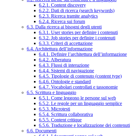
6.2.1. Content discovery
6.2.2. Dati di ricerca (search keywords)
6.2.3. Ricerca tramite analytics
6.2.4. Ricerca sui forum
6.3. Dalla ricerca ai bisogni degli utenti
6.3.1. User stories per definire i contenuti
6.3.2. Job stories per definire i contenuti
6.3.3. Criteri di accettazione
6.4. Architettura dell’informazione
6.4.1. Definire l’architettura dell’informazione
6.4.2. Alberatura
6.4.3. Flussi di interazione
6.4.4. Sistemi di navigazione
6.4.5. Tipologie di contenuto (content type)
6.4.6. Ontologie e standard
6.4.7. Vocabolari controllati e tassonomie
6.5. Scrittura e linguaggio
6.5.1. Come leggono le persone sul web
6.5.2. Le regole per un linguaggio semplice
6.5.3. Microtesti
6.5.4. Scrittura collaborativa
6.5.5. Content critique
6.5.6. Traduzione e localizzazione dei contenuti
6.6. Documenti