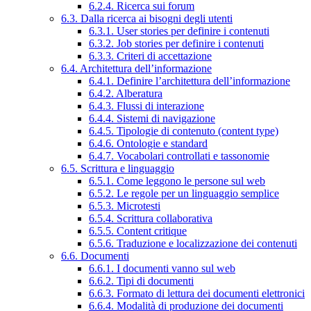
6.2.4. Ricerca sui forum
6.3. Dalla ricerca ai bisogni degli utenti
6.3.1. User stories per definire i contenuti
6.3.2. Job stories per definire i contenuti
6.3.3. Criteri di accettazione
6.4. Architettura dell’informazione
6.4.1. Definire l’architettura dell’informazione
6.4.2. Alberatura
6.4.3. Flussi di interazione
6.4.4. Sistemi di navigazione
6.4.5. Tipologie di contenuto (content type)
6.4.6. Ontologie e standard
6.4.7. Vocabolari controllati e tassonomie
6.5. Scrittura e linguaggio
6.5.1. Come leggono le persone sul web
6.5.2. Le regole per un linguaggio semplice
6.5.3. Microtesti
6.5.4. Scrittura collaborativa
6.5.5. Content critique
6.5.6. Traduzione e localizzazione dei contenuti
6.6. Documenti
6.6.1. I documenti vanno sul web
6.6.2. Tipi di documenti
6.6.3. Formato di lettura dei documenti elettronici
6.6.4. Modalità di produzione dei documenti