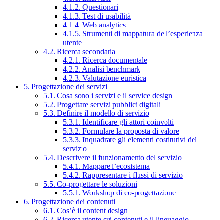
4.1.2. Questionari
4.1.3. Test di usabilità
4.1.4. Web analytics
4.1.5. Strumenti di mappatura dell’esperienza
utente
4.2. Ricerca secondaria
4.2.1. Ricerca documentale
4.2.2. Analisi benchmark
4.2.3. Valutazione euristica
5. Progettazione dei servizi
5.1. Cosa sono i servizi e il service design
5.2. Progettare servizi pubblici digitali
5.3. Definire il modello di servizio
5.3.1. Identificare gli attori coinvolti
5.3.2. Formulare la proposta di valore
5.3.3. Inquadrare gli elementi costitutivi del
servizio
5.4. Descrivere il funzionamento del servizio
5.4.1. Mappare l’ecosistema
5.4.2. Rappresentare i flussi di servizio
5.5. Co-progettare le soluzioni
5.5.1. Workshop di co-progettazione
6. Progettazione dei contenuti
6.1. Cos’è il content design
6.2. Ricerca utente sui contenuti e il linguaggio