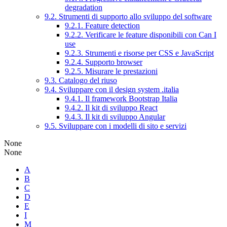
degradation
9.2. Strumenti di supporto allo sviluppo del software
9.2.1. Feature detection
9.2.2. Verificare le feature disponibili con Can I
use
9.2.3. Strumenti e risorse per CSS e JavaScript
9.2.4. Supporto browser
9.2.5. Misurare le prestazioni
9.3. Catalogo del riuso
9.4. Sviluppare con il design system .italia
9.4.1. Il framework Bootstrap Italia
9.4.2. Il kit di sviluppo React
9.4.3. Il kit di sviluppo Angular
9.5. Sviluppare con i modelli di sito e servizi
None
None
A
B
C
D
E
I
M