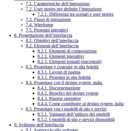
7.1. Caratteristiche dell’interazione
7.2. User stories per definire l’interazione
7.2.1. Differenza tra scenari e user stories
7.3. Flussi di interazione
7.4. Wireframe
7.5. Prototipi interattivi
8. Progettazione dell’interfaccia
8.1. Obiettivi dell’interfaccia
8.2. Elementi dell’interfaccia
8.2.1. Elementi di composizione
8.2.2. Elementi interattivi
8.2.3. Elementi testuali (microtesti)
8.3. Progettare e costruire in alta fedeltà
8.3.1. Layout di pagina
8.3.2. Prototipi in alta fedeltà
8.4. Progettare con il design system .italia
8.4.1. Documentazione
8.4.2. Benefici del design system
8.4.3. Risorse operative
8.4.4. Come contribuire al design system .italia
8.5. Progettare con i modelli di sito e servizi
8.5.1. Vantaggi dell’utilizzo dei modelli
8.5.2. I modelli di sito e servizi disponibili
9. Sviluppo dell’interfaccia
9.1. Approccio allo sviluppo