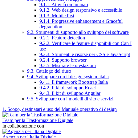
9.1.1. Attività preliminari
9.1.2. Web design responsivo e accessibile
9.1.3. Mobile first
9.1.4. Progressive enhancement e Graceful
degradation
9.2. Strumenti di supporto allo sviluppo del software
9.2.1. Feature detection
9.2.2. Verificare le feature disponibili con Can I
use
9.2.3. Strumenti e risorse per CSS e JavaScript
9.2.4. Supporto browser
9.2.5. Misurare le prestazioni
9.3. Catalogo del riuso
9.4. Sviluppare con il design system .italia
9.4.1. Il framework Bootstrap Italia
9.4.2. Il kit di sviluppo React
9.4.3. Il kit di sviluppo Angular
9.5. Sviluppare con i modelli di sito e servizi
1. Scopo, destinatari e uso del Manuale operativo di design
Team per la Trasformazione Digitale
in collaborazione con
Agenzia per l'Italia Digitale