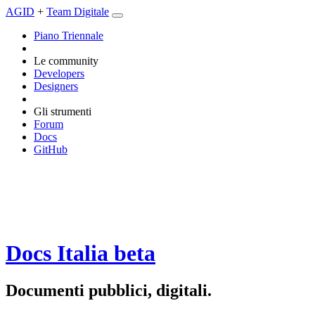
AGID
+
Team Digitale
Piano Triennale
Le community
Developers
Designers
Gli strumenti
Forum
Docs
GitHub
Docs Italia
beta
Documenti pubblici, digitali.