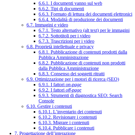
6.6.1. I documenti vanno sul web
6.6.2. Tipi di documenti
6.6.3. Formato di lettura dei documenti elettronici
6.6.4. Modalità di produzione dei documenti
6.7. Immagini e video
6.7.1. Testo alternativo (alt text) per le immagini
6.7.2. Sottotitoli per i video
6.7.3. Trascrizioni per i video
6.8. Proprietà intellettuale e privacy
6.8.1. Pubblicazione di contenuti prodotti dalla
Pubblica Amministrazione
6.8.2. Pubblicazione di contenuti non prodotti
dalla Pubblica Amministrazione
6.8.3. Consenso dei soggetti ritratti
6.9. Ottimizzazione per i motori di ricerca (SEO)
6.9.1. I fattori
on-page
6.9.2. I fattori
off-page
6.9.3. Strumenti di diagnostica SEO: Search
Console
6.10. Gestire i contenuti
6.10.1. L’inventario dei contenuti
6.10.2. Revisionare i contenuti
6.10.3. Migrare i contenuti
6.10.4. Pubblicare i contenuti
7. Progettazione dell’interazione