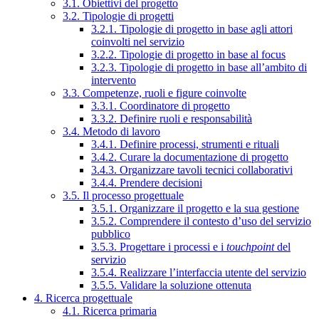
3.1. Obiettivi del progetto
3.2. Tipologie di progetti
3.2.1. Tipologie di progetto in base agli attori
coinvolti nel servizio
3.2.2. Tipologie di progetto in base al focus
3.2.3. Tipologie di progetto in base all’ambito di
intervento
3.3. Competenze, ruoli e figure coinvolte
3.3.1. Coordinatore di progetto
3.3.2. Definire ruoli e responsabilità
3.4. Metodo di lavoro
3.4.1. Definire processi, strumenti e rituali
3.4.2. Curare la documentazione di progetto
3.4.3. Organizzare tavoli tecnici collaborativi
3.4.4. Prendere decisioni
3.5. Il processo progettuale
3.5.1. Organizzare il progetto e la sua gestione
3.5.2. Comprendere il contesto d’uso del servizio
pubblico
3.5.3. Progettare i processi e i
touchpoint
del
servizio
3.5.4. Realizzare l’interfaccia utente del servizio
3.5.5. Validare la soluzione ottenuta
4. Ricerca progettuale
4.1. Ricerca primaria