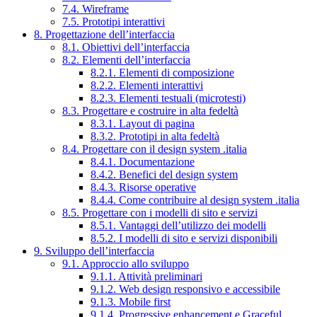
7.4. Wireframe
7.5. Prototipi interattivi
8. Progettazione dell’interfaccia
8.1. Obiettivi dell’interfaccia
8.2. Elementi dell’interfaccia
8.2.1. Elementi di composizione
8.2.2. Elementi interattivi
8.2.3. Elementi testuali (microtesti)
8.3. Progettare e costruire in alta fedeltà
8.3.1. Layout di pagina
8.3.2. Prototipi in alta fedeltà
8.4. Progettare con il design system .italia
8.4.1. Documentazione
8.4.2. Benefici del design system
8.4.3. Risorse operative
8.4.4. Come contribuire al design system .italia
8.5. Progettare con i modelli di sito e servizi
8.5.1. Vantaggi dell’utilizzo dei modelli
8.5.2. I modelli di sito e servizi disponibili
9. Sviluppo dell’interfaccia
9.1. Approccio allo sviluppo
9.1.1. Attività preliminari
9.1.2. Web design responsivo e accessibile
9.1.3. Mobile first
9.1.4. Progressive enhancement e Graceful