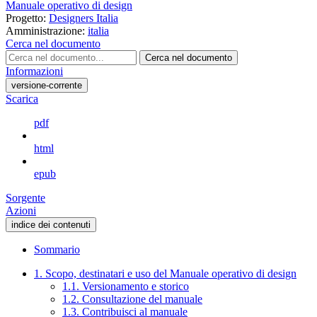
Manuale operativo di design
Progetto:
Designers Italia
Amministrazione:
italia
Cerca nel documento
Cerca nel documento
Informazioni
versione-corrente
Scarica
pdf
html
epub
Sorgente
Azioni
indice dei contenuti
Sommario
1. Scopo, destinatari e uso del Manuale operativo di design
1.1. Versionamento e storico
1.2. Consultazione del manuale
1.3. Contribuisci al manuale