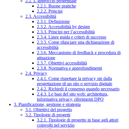
2.2. L’approccio progettuale
2.2.1. Buone pratiche
2.2.2. Principi
2.3. Accessibilità
2.3.1. Definizione
2.3.2. Accessibilità by design
2.3.3. Principi per l’accessibilità
2.3.4. Linee guida e criteri di successo
2.3.5. Come rilasciare una dichiarazione di
accessibilità
2.3.6. Meccanismo di feedback e procedura di
attuazione
2.3.7. Obiettivi accessibilità
2.3.8. Normativa e approfondimenti
2.4. Privacy
2.4.1. Come rispettare la privacy sin dalla
progettazione di un sito o servizio digitale
2.4.2. Richiedi il consenso quando necessario
2.4.3. Le basi del sito web: architettura,
informativa privacy, riferimenti DPO
3. Pianificazione, gestione e strategia
3.1. Obiettivi del progetto
3.2. Tipologie di progetti
3.2.1. Tipologie di progetto in base agli attori
coinvolti nel servizio