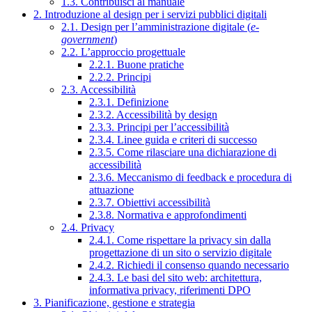
1.3. Contribuisci al manuale
2. Introduzione al design per i servizi pubblici digitali
2.1. Design per l’amministrazione digitale (
e-
government
)
2.2. L’approccio progettuale
2.2.1. Buone pratiche
2.2.2. Principi
2.3. Accessibilità
2.3.1. Definizione
2.3.2. Accessibilità by design
2.3.3. Principi per l’accessibilità
2.3.4. Linee guida e criteri di successo
2.3.5. Come rilasciare una dichiarazione di
accessibilità
2.3.6. Meccanismo di feedback e procedura di
attuazione
2.3.7. Obiettivi accessibilità
2.3.8. Normativa e approfondimenti
2.4. Privacy
2.4.1. Come rispettare la privacy sin dalla
progettazione di un sito o servizio digitale
2.4.2. Richiedi il consenso quando necessario
2.4.3. Le basi del sito web: architettura,
informativa privacy, riferimenti DPO
3. Pianificazione, gestione e strategia