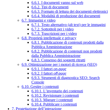
6.6.1. I documenti vanno sul web
6.6.2. Tipi di documenti
6.6.3. Formato di lettura dei documenti elettronici
6.6.4. Modalità di produzione dei documenti
6.7. Immagini e video
6.7.1. Testo alternativo (alt text) per le immagini
6.7.2. Sottotitoli per i video
6.7.3. Trascrizioni per i video
6.8. Proprietà intellettuale e privacy
6.8.1. Pubblicazione di contenuti prodotti dalla
Pubblica Amministrazione
6.8.2. Pubblicazione di contenuti non prodotti
dalla Pubblica Amministrazione
6.8.3. Consenso dei soggetti ritratti
6.9. Ottimizzazione per i motori di ricerca (SEO)
6.9.1. I fattori
on-page
6.9.2. I fattori
off-page
6.9.3. Strumenti di diagnostica SEO: Search
Console
6.10. Gestire i contenuti
6.10.1. L’inventario dei contenuti
6.10.2. Revisionare i contenuti
6.10.3. Migrare i contenuti
6.10.4. Pubblicare i contenuti
7. Progettazione dell’interazione