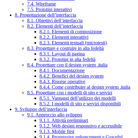
7.4. Wireframe
7.5. Prototipi interattivi
8. Progettazione dell’interfaccia
8.1. Obiettivi dell’interfaccia
8.2. Elementi dell’interfaccia
8.2.1. Elementi di composizione
8.2.2. Elementi interattivi
8.2.3. Elementi testuali (microtesti)
8.3. Progettare e costruire in alta fedeltà
8.3.1. Layout di pagina
8.3.2. Prototipi in alta fedeltà
8.4. Progettare con il design system .italia
8.4.1. Documentazione
8.4.2. Benefici del design system
8.4.3. Risorse operative
8.4.4. Come contribuire al design system .italia
8.5. Progettare con i modelli di sito e servizi
8.5.1. Vantaggi dell’utilizzo dei modelli
8.5.2. I modelli di sito e servizi disponibili
9. Sviluppo dell’interfaccia
9.1. Approccio allo sviluppo
9.1.1. Attività preliminari
9.1.2. Web design responsivo e accessibile
9.1.3. Mobile first
9.1.4. Progressive enhancement e Graceful