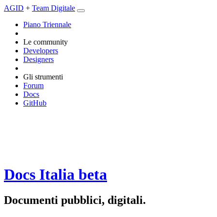
AGID
+
Team Digitale
Piano Triennale
Le community
Developers
Designers
Gli strumenti
Forum
Docs
GitHub
Docs Italia
beta
Documenti pubblici, digitali.