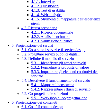
4.1.1. Interviste
4.1.2. Questionari
4.1.3. Test di usabilità
4.1.4. Web analytics
4.1.5. Strumenti di mappatura dell’esperienza
utente
4.2. Ricerca secondaria
4.2.1. Ricerca documentale
4.2.2. Analisi benchmark
4.2.3. Valutazione euristica
5. Progettazione dei servizi
5.1. Cosa sono i servizi e il service design
5.2. Progettare servizi pubblici digitali
5.3. Definire il modello di servizio
5.3.1. Identificare gli attori coinvolti
5.3.2. Formulare la proposta di valore
5.3.3. Inquadrare gli elementi costitutivi del
servizio
5.4. Descrivere il funzionamento del servizio
5.4.1. Mappare l’ecosistema
5.4.2. Rappresentare i flussi di servizio
5.5. Co-progettare le soluzioni
5.5.1. Workshop di co-progettazione
6. Progettazione dei contenuti
6.1. Cos’è il content design