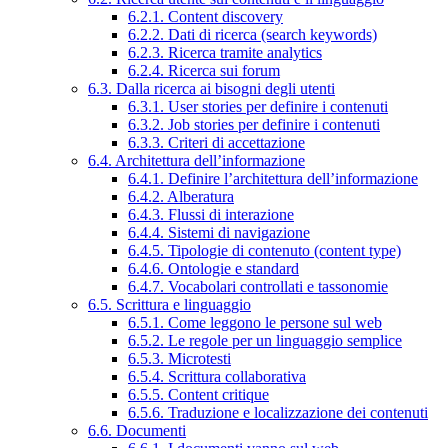
6.2.1. Content discovery
6.2.2. Dati di ricerca (search keywords)
6.2.3. Ricerca tramite analytics
6.2.4. Ricerca sui forum
6.3. Dalla ricerca ai bisogni degli utenti
6.3.1. User stories per definire i contenuti
6.3.2. Job stories per definire i contenuti
6.3.3. Criteri di accettazione
6.4. Architettura dell’informazione
6.4.1. Definire l’architettura dell’informazione
6.4.2. Alberatura
6.4.3. Flussi di interazione
6.4.4. Sistemi di navigazione
6.4.5. Tipologie di contenuto (content type)
6.4.6. Ontologie e standard
6.4.7. Vocabolari controllati e tassonomie
6.5. Scrittura e linguaggio
6.5.1. Come leggono le persone sul web
6.5.2. Le regole per un linguaggio semplice
6.5.3. Microtesti
6.5.4. Scrittura collaborativa
6.5.5. Content critique
6.5.6. Traduzione e localizzazione dei contenuti
6.6. Documenti