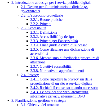
2. Introduzione al design per i servizi pubblici digitali
2.1. Design per l’amministrazione digitale (
e-
government
)
2.2. L’approccio progettuale
2.2.1. Buone pratiche
2.2.2. Principi
2.3. Accessibilità
2.3.1. Definizione
2.3.2. Accessibilità by design
2.3.3. Principi per l’accessibilità
2.3.4. Linee guida e criteri di successo
2.3.5. Come rilasciare una dichiarazione di
accessibilità
2.3.6. Meccanismo di feedback e procedura di
attuazione
2.3.7. Obiettivi accessibilità
2.3.8. Normativa e approfondimenti
2.4. Privacy
2.4.1. Come rispettare la privacy sin dalla
progettazione di un sito o servizio digitale
2.4.2. Richiedi il consenso quando necessario
2.4.3. Le basi del sito web: architettura,
informativa privacy, riferimenti DPO
3. Pianificazione, gestione e strategia
3.1. Obiettivi del progetto