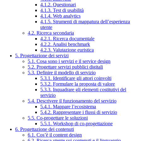
4.1.2. Questionari
4.1.3. Test di usabilità
4.1.4. Web analytics
4.1.5. Strumenti di mappatura dell’esperienza
utente
4.2. Ricerca secondaria
4.2.1. Ricerca documentale
4.2.2. Analisi benchmark
4.2.3. Valutazione euristica
5. Progettazione dei servizi
5.1. Cosa sono i servizi e il service design
5.2. Progettare servizi pubblici digitali
5.3. Definire il modello di servizio
5.3.1. Identificare gli attori coinvolti
5.3.2. Formulare la proposta di valore
5.3.3. Inquadrare gli elementi costitutivi del
servizio
5.4. Descrivere il funzionamento del servizio
5.4.1. Mappare l’ecosistema
5.4.2. Rappresentare i flussi di servizio
5.5. Co-progettare le soluzioni
5.5.1. Workshop di co-progettazione
6. Progettazione dei contenuti
6.1. Cos’è il content design
6.2. Ricerca utente sui contenuti e il linguaggio