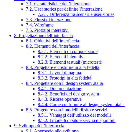
7.1. Caratteristiche dell’interazione
7.2. User stories per definire l’interazione
7.2.1. Differenza tra scenari e user stories
7.3. Flussi di interazione
7.4. Wireframe
7.5. Prototipi interattivi
8. Progettazione dell’interfaccia
8.1. Obiettivi dell’interfaccia
8.2. Elementi dell’interfaccia
8.2.1. Elementi di composizione
8.2.2. Elementi interattivi
8.2.3. Elementi testuali (microtesti)
8.3. Progettare e costruire in alta fedeltà
8.3.1. Layout di pagina
8.3.2. Prototipi in alta fedeltà
8.4. Progettare con il design system .italia
8.4.1. Documentazione
8.4.2. Benefici del design system
8.4.3. Risorse operative
8.4.4. Come contribuire al design system .italia
8.5. Progettare con i modelli di sito e servizi
8.5.1. Vantaggi dell’utilizzo dei modelli
8.5.2. I modelli di sito e servizi disponibili
9. Sviluppo dell’interfaccia
9.1. Approccio allo sviluppo