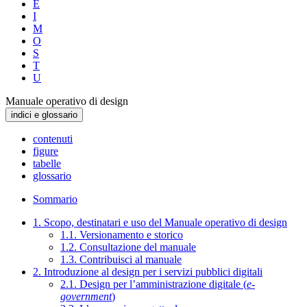
E
I
M
O
S
T
U
Manuale operativo di design
indici e glossario
contenuti
figure
tabelle
glossario
Sommario
1. Scopo, destinatari e uso del Manuale operativo di design
1.1. Versionamento e storico
1.2. Consultazione del manuale
1.3. Contribuisci al manuale
2. Introduzione al design per i servizi pubblici digitali
2.1. Design per l’amministrazione digitale (
e-
government
)