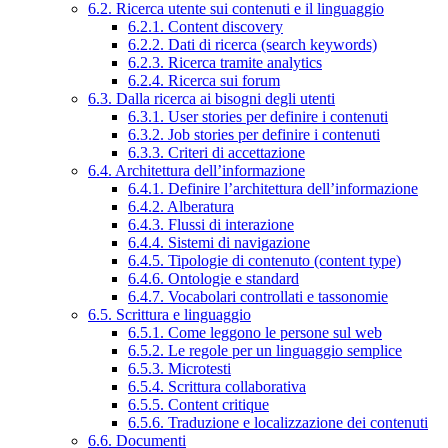
6.2. Ricerca utente sui contenuti e il linguaggio
6.2.1. Content discovery
6.2.2. Dati di ricerca (search keywords)
6.2.3. Ricerca tramite analytics
6.2.4. Ricerca sui forum
6.3. Dalla ricerca ai bisogni degli utenti
6.3.1. User stories per definire i contenuti
6.3.2. Job stories per definire i contenuti
6.3.3. Criteri di accettazione
6.4. Architettura dell’informazione
6.4.1. Definire l’architettura dell’informazione
6.4.2. Alberatura
6.4.3. Flussi di interazione
6.4.4. Sistemi di navigazione
6.4.5. Tipologie di contenuto (content type)
6.4.6. Ontologie e standard
6.4.7. Vocabolari controllati e tassonomie
6.5. Scrittura e linguaggio
6.5.1. Come leggono le persone sul web
6.5.2. Le regole per un linguaggio semplice
6.5.3. Microtesti
6.5.4. Scrittura collaborativa
6.5.5. Content critique
6.5.6. Traduzione e localizzazione dei contenuti
6.6. Documenti