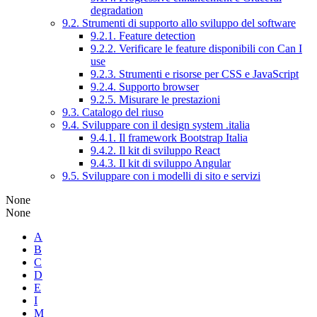
degradation
9.2. Strumenti di supporto allo sviluppo del software
9.2.1. Feature detection
9.2.2. Verificare le feature disponibili con Can I
use
9.2.3. Strumenti e risorse per CSS e JavaScript
9.2.4. Supporto browser
9.2.5. Misurare le prestazioni
9.3. Catalogo del riuso
9.4. Sviluppare con il design system .italia
9.4.1. Il framework Bootstrap Italia
9.4.2. Il kit di sviluppo React
9.4.3. Il kit di sviluppo Angular
9.5. Sviluppare con i modelli di sito e servizi
None
None
A
B
C
D
E
I
M