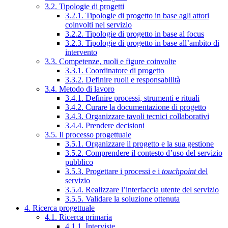
3.2. Tipologie di progetti
3.2.1. Tipologie di progetto in base agli attori
coinvolti nel servizio
3.2.2. Tipologie di progetto in base al focus
3.2.3. Tipologie di progetto in base all’ambito di
intervento
3.3. Competenze, ruoli e figure coinvolte
3.3.1. Coordinatore di progetto
3.3.2. Definire ruoli e responsabilità
3.4. Metodo di lavoro
3.4.1. Definire processi, strumenti e rituali
3.4.2. Curare la documentazione di progetto
3.4.3. Organizzare tavoli tecnici collaborativi
3.4.4. Prendere decisioni
3.5. Il processo progettuale
3.5.1. Organizzare il progetto e la sua gestione
3.5.2. Comprendere il contesto d’uso del servizio
pubblico
3.5.3. Progettare i processi e i
touchpoint
del
servizio
3.5.4. Realizzare l’interfaccia utente del servizio
3.5.5. Validare la soluzione ottenuta
4. Ricerca progettuale
4.1. Ricerca primaria
4.1.1. Interviste