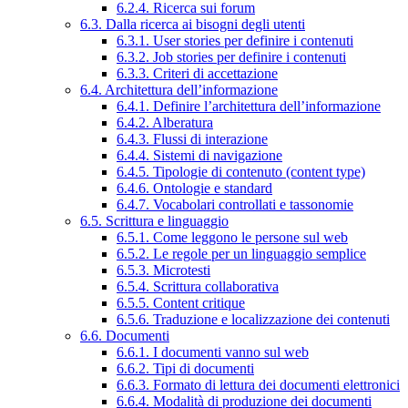
6.2.4. Ricerca sui forum
6.3. Dalla ricerca ai bisogni degli utenti
6.3.1. User stories per definire i contenuti
6.3.2. Job stories per definire i contenuti
6.3.3. Criteri di accettazione
6.4. Architettura dell’informazione
6.4.1. Definire l’architettura dell’informazione
6.4.2. Alberatura
6.4.3. Flussi di interazione
6.4.4. Sistemi di navigazione
6.4.5. Tipologie di contenuto (content type)
6.4.6. Ontologie e standard
6.4.7. Vocabolari controllati e tassonomie
6.5. Scrittura e linguaggio
6.5.1. Come leggono le persone sul web
6.5.2. Le regole per un linguaggio semplice
6.5.3. Microtesti
6.5.4. Scrittura collaborativa
6.5.5. Content critique
6.5.6. Traduzione e localizzazione dei contenuti
6.6. Documenti
6.6.1. I documenti vanno sul web
6.6.2. Tipi di documenti
6.6.3. Formato di lettura dei documenti elettronici
6.6.4. Modalità di produzione dei documenti