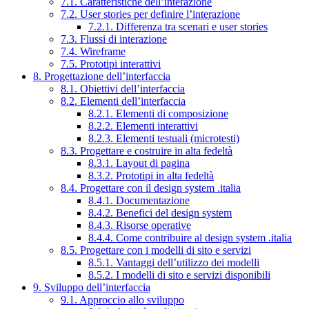
7.1. Caratteristiche dell’interazione
7.2. User stories per definire l’interazione
7.2.1. Differenza tra scenari e user stories
7.3. Flussi di interazione
7.4. Wireframe
7.5. Prototipi interattivi
8. Progettazione dell’interfaccia
8.1. Obiettivi dell’interfaccia
8.2. Elementi dell’interfaccia
8.2.1. Elementi di composizione
8.2.2. Elementi interattivi
8.2.3. Elementi testuali (microtesti)
8.3. Progettare e costruire in alta fedeltà
8.3.1. Layout di pagina
8.3.2. Prototipi in alta fedeltà
8.4. Progettare con il design system .italia
8.4.1. Documentazione
8.4.2. Benefici del design system
8.4.3. Risorse operative
8.4.4. Come contribuire al design system .italia
8.5. Progettare con i modelli di sito e servizi
8.5.1. Vantaggi dell’utilizzo dei modelli
8.5.2. I modelli di sito e servizi disponibili
9. Sviluppo dell’interfaccia
9.1. Approccio allo sviluppo