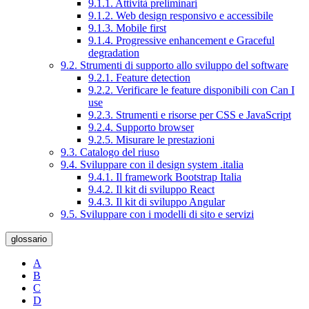
9.1.1. Attività preliminari
9.1.2. Web design responsivo e accessibile
9.1.3. Mobile first
9.1.4. Progressive enhancement e Graceful
degradation
9.2. Strumenti di supporto allo sviluppo del software
9.2.1. Feature detection
9.2.2. Verificare le feature disponibili con Can I
use
9.2.3. Strumenti e risorse per CSS e JavaScript
9.2.4. Supporto browser
9.2.5. Misurare le prestazioni
9.3. Catalogo del riuso
9.4. Sviluppare con il design system .italia
9.4.1. Il framework Bootstrap Italia
9.4.2. Il kit di sviluppo React
9.4.3. Il kit di sviluppo Angular
9.5. Sviluppare con i modelli di sito e servizi
glossario
A
B
C
D