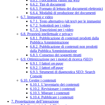
6.6.1. I documenti vanno sul web
6.6.2. Tipi di documenti
6.6.3. Formato di lettura dei documenti elettronici
6.6.4. Modalità di produzione dei documenti
6.7. Immagini e video
6.7.1. Testo alternativo (alt text) per le immagini
6.7.2. Sottotitoli per i video
6.7.3. Trascrizioni per i video
6.8. Proprietà intellettuale e privacy
6.8.1. Pubblicazione di contenuti prodotti dalla
Pubblica Amministrazione
6.8.2. Pubblicazione di contenuti non prodotti
dalla Pubblica Amministrazione
6.8.3. Consenso dei soggetti ritratti
6.9. Ottimizzazione per i motori di ricerca (SEO)
6.9.1. I fattori
on-page
6.9.2. I fattori
off-page
6.9.3. Strumenti di diagnostica SEO: Search
Console
6.10. Gestire i contenuti
6.10.1. L’inventario dei contenuti
6.10.2. Revisionare i contenuti
6.10.3. Migrare i contenuti
6.10.4. Pubblicare i contenuti
7. Progettazione dell’interazione