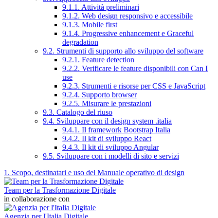
9.1.1. Attività preliminari
9.1.2. Web design responsivo e accessibile
9.1.3. Mobile first
9.1.4. Progressive enhancement e Graceful
degradation
9.2. Strumenti di supporto allo sviluppo del software
9.2.1. Feature detection
9.2.2. Verificare le feature disponibili con Can I
use
9.2.3. Strumenti e risorse per CSS e JavaScript
9.2.4. Supporto browser
9.2.5. Misurare le prestazioni
9.3. Catalogo del riuso
9.4. Sviluppare con il design system .italia
9.4.1. Il framework Bootstrap Italia
9.4.2. Il kit di sviluppo React
9.4.3. Il kit di sviluppo Angular
9.5. Sviluppare con i modelli di sito e servizi
1. Scopo, destinatari e uso del Manuale operativo di design
Team per la Trasformazione Digitale
in collaborazione con
Agenzia per l'Italia Digitale