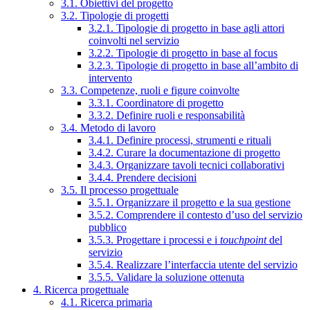
3.1. Obiettivi del progetto
3.2. Tipologie di progetti
3.2.1. Tipologie di progetto in base agli attori
coinvolti nel servizio
3.2.2. Tipologie di progetto in base al focus
3.2.3. Tipologie di progetto in base all’ambito di
intervento
3.3. Competenze, ruoli e figure coinvolte
3.3.1. Coordinatore di progetto
3.3.2. Definire ruoli e responsabilità
3.4. Metodo di lavoro
3.4.1. Definire processi, strumenti e rituali
3.4.2. Curare la documentazione di progetto
3.4.3. Organizzare tavoli tecnici collaborativi
3.4.4. Prendere decisioni
3.5. Il processo progettuale
3.5.1. Organizzare il progetto e la sua gestione
3.5.2. Comprendere il contesto d’uso del servizio
pubblico
3.5.3. Progettare i processi e i
touchpoint
del
servizio
3.5.4. Realizzare l’interfaccia utente del servizio
3.5.5. Validare la soluzione ottenuta
4. Ricerca progettuale
4.1. Ricerca primaria