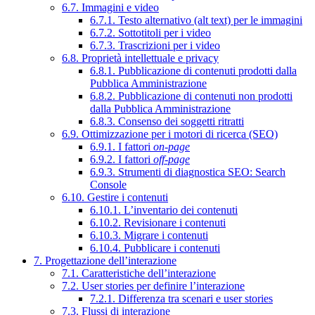
6.7. Immagini e video
6.7.1. Testo alternativo (alt text) per le immagini
6.7.2. Sottotitoli per i video
6.7.3. Trascrizioni per i video
6.8. Proprietà intellettuale e privacy
6.8.1. Pubblicazione di contenuti prodotti dalla
Pubblica Amministrazione
6.8.2. Pubblicazione di contenuti non prodotti
dalla Pubblica Amministrazione
6.8.3. Consenso dei soggetti ritratti
6.9. Ottimizzazione per i motori di ricerca (SEO)
6.9.1. I fattori
on-page
6.9.2. I fattori
off-page
6.9.3. Strumenti di diagnostica SEO: Search
Console
6.10. Gestire i contenuti
6.10.1. L’inventario dei contenuti
6.10.2. Revisionare i contenuti
6.10.3. Migrare i contenuti
6.10.4. Pubblicare i contenuti
7. Progettazione dell’interazione
7.1. Caratteristiche dell’interazione
7.2. User stories per definire l’interazione
7.2.1. Differenza tra scenari e user stories
7.3. Flussi di interazione