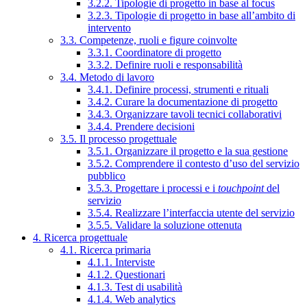
3.2.2. Tipologie di progetto in base al focus
3.2.3. Tipologie di progetto in base all’ambito di
intervento
3.3. Competenze, ruoli e figure coinvolte
3.3.1. Coordinatore di progetto
3.3.2. Definire ruoli e responsabilità
3.4. Metodo di lavoro
3.4.1. Definire processi, strumenti e rituali
3.4.2. Curare la documentazione di progetto
3.4.3. Organizzare tavoli tecnici collaborativi
3.4.4. Prendere decisioni
3.5. Il processo progettuale
3.5.1. Organizzare il progetto e la sua gestione
3.5.2. Comprendere il contesto d’uso del servizio
pubblico
3.5.3. Progettare i processi e i
touchpoint
del
servizio
3.5.4. Realizzare l’interfaccia utente del servizio
3.5.5. Validare la soluzione ottenuta
4. Ricerca progettuale
4.1. Ricerca primaria
4.1.1. Interviste
4.1.2. Questionari
4.1.3. Test di usabilità
4.1.4. Web analytics