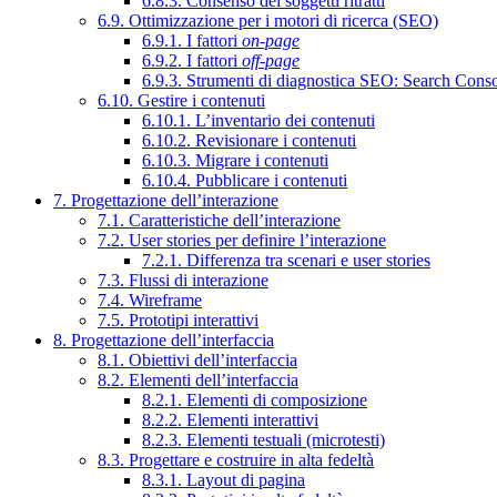
6.8.3. Consenso dei soggetti ritratti
6.9. Ottimizzazione per i motori di ricerca (SEO)
6.9.1. I fattori
on-page
6.9.2. I fattori
off-page
6.9.3. Strumenti di diagnostica SEO: Search Cons
6.10. Gestire i contenuti
6.10.1. L’inventario dei contenuti
6.10.2. Revisionare i contenuti
6.10.3. Migrare i contenuti
6.10.4. Pubblicare i contenuti
7. Progettazione dell’interazione
7.1. Caratteristiche dell’interazione
7.2. User stories per definire l’interazione
7.2.1. Differenza tra scenari e user stories
7.3. Flussi di interazione
7.4. Wireframe
7.5. Prototipi interattivi
8. Progettazione dell’interfaccia
8.1. Obiettivi dell’interfaccia
8.2. Elementi dell’interfaccia
8.2.1. Elementi di composizione
8.2.2. Elementi interattivi
8.2.3. Elementi testuali (microtesti)
8.3. Progettare e costruire in alta fedeltà
8.3.1. Layout di pagina