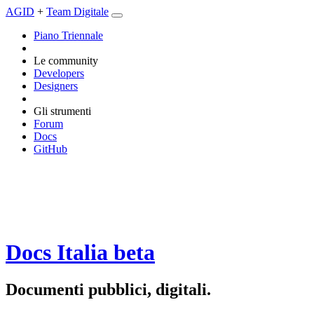
AGID
+
Team Digitale
Piano Triennale
Le community
Developers
Designers
Gli strumenti
Forum
Docs
GitHub
Docs Italia
beta
Documenti pubblici, digitali.