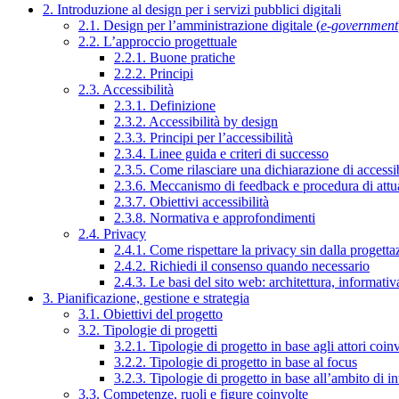
2. Introduzione al design per i servizi pubblici digitali
2.1. Design per l’amministrazione digitale (
e-government
2.2. L’approccio progettuale
2.2.1. Buone pratiche
2.2.2. Principi
2.3. Accessibilità
2.3.1. Definizione
2.3.2. Accessibilità by design
2.3.3. Principi per l’accessibilità
2.3.4. Linee guida e criteri di successo
2.3.5. Come rilasciare una dichiarazione di accessib
2.3.6. Meccanismo di feedback e procedura di attu
2.3.7. Obiettivi accessibilità
2.3.8. Normativa e approfondimenti
2.4. Privacy
2.4.1. Come rispettare la privacy sin dalla progettaz
2.4.2. Richiedi il consenso quando necessario
2.4.3. Le basi del sito web: architettura, informati
3. Pianificazione, gestione e strategia
3.1. Obiettivi del progetto
3.2. Tipologie di progetti
3.2.1. Tipologie di progetto in base agli attori coinv
3.2.2. Tipologie di progetto in base al focus
3.2.3. Tipologie di progetto in base all’ambito di i
3.3. Competenze, ruoli e figure coinvolte