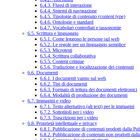
6.4.3. Flussi di interazione
6.4.4. Sistemi di navigazione
6.4.5. Tipologie di contenuto (content type)
6.4.6. Ontologie e standard
6.4.7. Vocabolari controllati e tassonomie
6.5. Scrittura e linguaggio
6.5.1. Come leggono le persone sul web
6.5.2. Le regole per un linguaggio semplice
6.5.3. Microtesti
6.5.4. Scrittura collaborativa
6.5.5. Content critique
6.5.6. Traduzione e localizzazione dei contenuti
6.6. Documenti
6.6.1. I documenti vanno sul web
6.6.2. Tipi di documenti
6.6.3. Formato di lettura dei documenti elettronici
6.6.4. Modalità di produzione dei documenti
6.7. Immagini e video
6.7.1. Testo alternativo (alt text) per le immagini
6.7.2. Sottotitoli per i video
6.7.3. Trascrizioni per i video
6.8. Proprietà intellettuale e privacy
6.8.1. Pubblicazione di contenuti prodotti dalla P
6.8.2. Pubblicazione di contenuti non prodotti dal