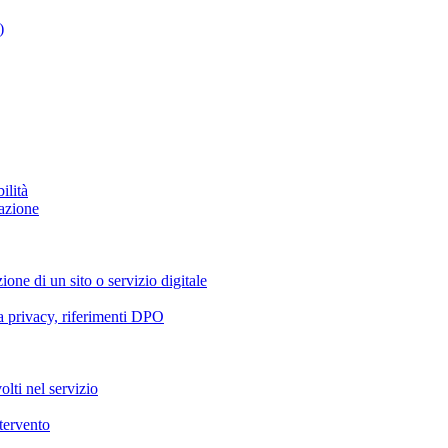
)
ilità
azione
ione di un sito o servizio digitale
va privacy, riferimenti DPO
olti nel servizio
ntervento