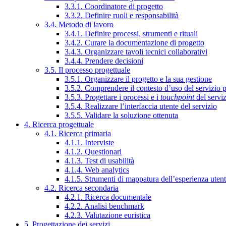
3.3.1. Coordinatore di progetto
3.3.2. Definire ruoli e responsabilità
3.4. Metodo di lavoro
3.4.1. Definire processi, strumenti e rituali
3.4.2. Curare la documentazione di progetto
3.4.3. Organizzare tavoli tecnici collaborativi
3.4.4. Prendere decisioni
3.5. Il processo progettuale
3.5.1. Organizzare il progetto e la sua gestione
3.5.2. Comprendere il contesto d’uso del servizio 
3.5.3. Progettare i processi e i
touchpoint
del servi
3.5.4. Realizzare l’interfaccia utente del servizio
3.5.5. Validare la soluzione ottenuta
4. Ricerca progettuale
4.1. Ricerca primaria
4.1.1. Interviste
4.1.2. Questionari
4.1.3. Test di usabilità
4.1.4. Web analytics
4.1.5. Strumenti di mappatura dell’esperienza uten
4.2. Ricerca secondaria
4.2.1. Ricerca documentale
4.2.2. Analisi benchmark
4.2.3. Valutazione euristica
5. Progettazione dei servizi