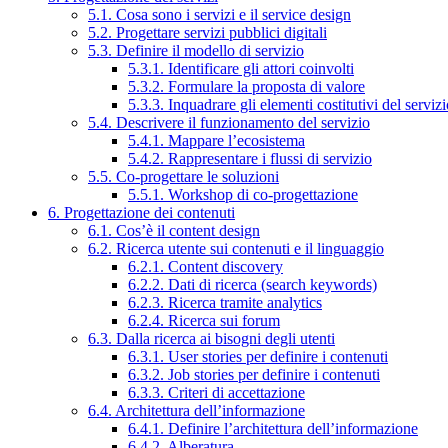
5.1. Cosa sono i servizi e il service design
5.2. Progettare servizi pubblici digitali
5.3. Definire il modello di servizio
5.3.1. Identificare gli attori coinvolti
5.3.2. Formulare la proposta di valore
5.3.3. Inquadrare gli elementi costitutivi del serviz
5.4. Descrivere il funzionamento del servizio
5.4.1. Mappare l’ecosistema
5.4.2. Rappresentare i flussi di servizio
5.5. Co-progettare le soluzioni
5.5.1. Workshop di co-progettazione
6. Progettazione dei contenuti
6.1. Cos’è il content design
6.2. Ricerca utente sui contenuti e il linguaggio
6.2.1. Content discovery
6.2.2. Dati di ricerca (search keywords)
6.2.3. Ricerca tramite analytics
6.2.4. Ricerca sui forum
6.3. Dalla ricerca ai bisogni degli utenti
6.3.1. User stories per definire i contenuti
6.3.2. Job stories per definire i contenuti
6.3.3. Criteri di accettazione
6.4. Architettura dell’informazione
6.4.1. Definire l’architettura dell’informazione
6.4.2. Alberatura