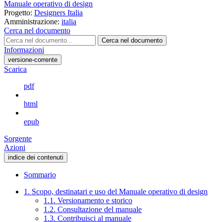
Manuale operativo di design
Progetto:
Designers Italia
Amministrazione:
italia
Cerca nel documento
Cerca nel documento
Informazioni
versione-corrente
Scarica
pdf
html
epub
Sorgente
Azioni
indice dei contenuti
Sommario
1. Scopo, destinatari e uso del Manuale operativo di design
1.1. Versionamento e storico
1.2. Consultazione del manuale
1.3. Contribuisci al manuale