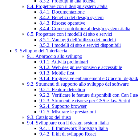
8.3.2. Prototipi in alta fedeltà
8.4. Progettare con il design system .italia
8.4.1. Documentazione
8.4.2. Benefici del design system
8.4.3. Risorse operative
8.4.4. Come contribuire al design system .italia
8.5. Progettare con i modelli di sito e servizi
8.5.1. Vantaggi dell’utilizzo dei modelli
8.5.2. I modelli di sito e servizi disponibili
9. Sviluppo dell’interfaccia
9.1. Approccio allo sviluppo
9.1.1. Attività preliminari
9.1.2. Web design responsivo e accessibile
9.1.3. Mobile first
9.1.4. Progressive enhancement e Graceful degrad
9.2. Strumenti di supporto allo sviluppo del software
9.2.1. Feature detection
9.2.2. Verificare le feature disponibili con Can I us
9.2.3. Strumenti e risorse per CSS e JavaScript
9.2.4. Supporto browser
9.2.5. Misurare le prestazioni
9.3. Catalogo del riuso
9.4. Sviluppare con il design system .italia
9.4.1. Il framework Bootstrap Italia
9.4.2. Il kit di sviluppo React