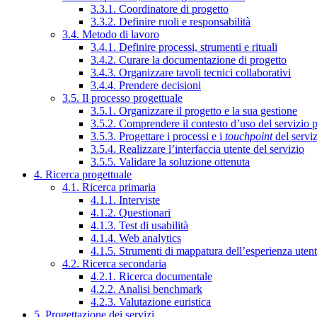
3.3.1. Coordinatore di progetto
3.3.2. Definire ruoli e responsabilità
3.4. Metodo di lavoro
3.4.1. Definire processi, strumenti e rituali
3.4.2. Curare la documentazione di progetto
3.4.3. Organizzare tavoli tecnici collaborativi
3.4.4. Prendere decisioni
3.5. Il processo progettuale
3.5.1. Organizzare il progetto e la sua gestione
3.5.2. Comprendere il contesto d’uso del servizio 
3.5.3. Progettare i processi e i
touchpoint
del servi
3.5.4. Realizzare l’interfaccia utente del servizio
3.5.5. Validare la soluzione ottenuta
4. Ricerca progettuale
4.1. Ricerca primaria
4.1.1. Interviste
4.1.2. Questionari
4.1.3. Test di usabilità
4.1.4. Web analytics
4.1.5. Strumenti di mappatura dell’esperienza uten
4.2. Ricerca secondaria
4.2.1. Ricerca documentale
4.2.2. Analisi benchmark
4.2.3. Valutazione euristica
5. Progettazione dei servizi