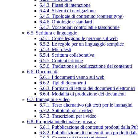
6.4.3. Flussi di interazione
6.4.4. Sistemi di navigazione
6.4.5. Tipologie di contenuto (content type)
6.4.6. Ontologie e standard
6.4.7. Vocabolari controllati e tassonomie
6.5. Scrittura e linguaggio
6.5.1. Come leggono le persone sul web
6.5.2. Le regole per un linguaggio semplice
6.5.3. Microtesti
6.5.4. Scrittura collaborativa
6.5.5. Content critique
6.5.6. Traduzione e localizzazione dei contenuti
6.6. Documenti
6.6.1. I documenti vanno sul web
6.6.2. Tipi di documenti
6.6.3. Formato di lettura dei documenti elettronici
6.6.4. Modalità di produzione dei documenti
6.7. Immagini e video
6.7.1. Testo alternativo (alt text) per le immagini
6.7.2. Sottotitoli per i video
6.7.3. Trascrizioni per i video
6.8. Proprietà intellettuale e privacy
6.8.1. Pubblicazione di contenuti prodotti dalla P
6.8.2. Pubblicazione di contenuti non prodotti dal