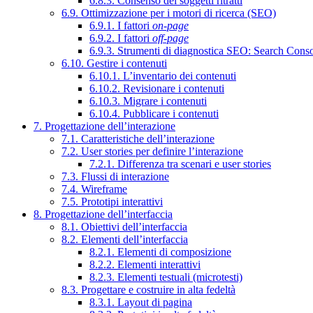
6.8.3. Consenso dei soggetti ritratti
6.9. Ottimizzazione per i motori di ricerca (SEO)
6.9.1. I fattori
on-page
6.9.2. I fattori
off-page
6.9.3. Strumenti di diagnostica SEO: Search Cons
6.10. Gestire i contenuti
6.10.1. L’inventario dei contenuti
6.10.2. Revisionare i contenuti
6.10.3. Migrare i contenuti
6.10.4. Pubblicare i contenuti
7. Progettazione dell’interazione
7.1. Caratteristiche dell’interazione
7.2. User stories per definire l’interazione
7.2.1. Differenza tra scenari e user stories
7.3. Flussi di interazione
7.4. Wireframe
7.5. Prototipi interattivi
8. Progettazione dell’interfaccia
8.1. Obiettivi dell’interfaccia
8.2. Elementi dell’interfaccia
8.2.1. Elementi di composizione
8.2.2. Elementi interattivi
8.2.3. Elementi testuali (microtesti)
8.3. Progettare e costruire in alta fedeltà
8.3.1. Layout di pagina