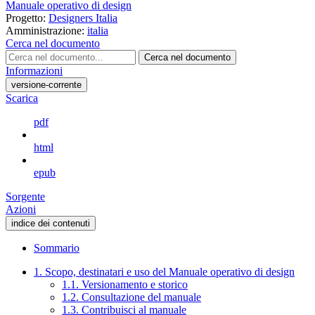
Manuale operativo di design
Progetto:
Designers Italia
Amministrazione:
italia
Cerca nel documento
Cerca nel documento
Informazioni
versione-corrente
Scarica
pdf
html
epub
Sorgente
Azioni
indice dei contenuti
Sommario
1. Scopo, destinatari e uso del Manuale operativo di design
1.1. Versionamento e storico
1.2. Consultazione del manuale
1.3. Contribuisci al manuale