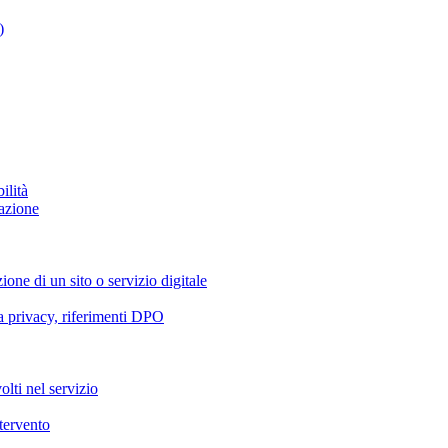
)
ilità
azione
ione di un sito o servizio digitale
va privacy, riferimenti DPO
olti nel servizio
ntervento