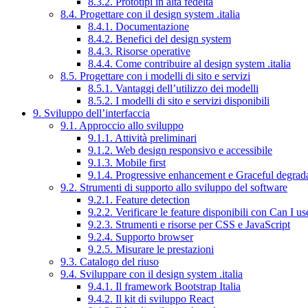
8.3.2. Prototipi in alta fedeltà
8.4. Progettare con il design system .italia
8.4.1. Documentazione
8.4.2. Benefici del design system
8.4.3. Risorse operative
8.4.4. Come contribuire al design system .italia
8.5. Progettare con i modelli di sito e servizi
8.5.1. Vantaggi dell’utilizzo dei modelli
8.5.2. I modelli di sito e servizi disponibili
9. Sviluppo dell’interfaccia
9.1. Approccio allo sviluppo
9.1.1. Attività preliminari
9.1.2. Web design responsivo e accessibile
9.1.3. Mobile first
9.1.4. Progressive enhancement e Graceful degrad
9.2. Strumenti di supporto allo sviluppo del software
9.2.1. Feature detection
9.2.2. Verificare le feature disponibili con Can I us
9.2.3. Strumenti e risorse per CSS e JavaScript
9.2.4. Supporto browser
9.2.5. Misurare le prestazioni
9.3. Catalogo del riuso
9.4. Sviluppare con il design system .italia
9.4.1. Il framework Bootstrap Italia
9.4.2. Il kit di sviluppo React