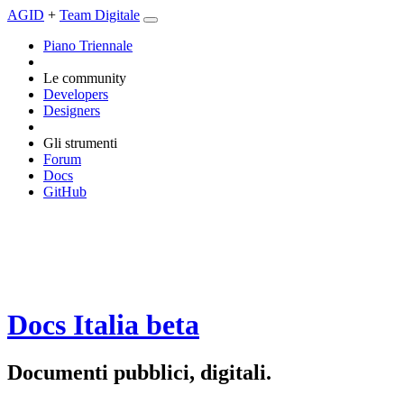
AGID
+
Team Digitale
Piano Triennale
Le community
Developers
Designers
Gli strumenti
Forum
Docs
GitHub
Docs Italia
beta
Documenti pubblici, digitali.