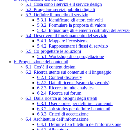
5.1. Cosa sono i servizi e il service design
5.2. Progettare servizi pubblici digitali
5.3. Definire il modello di servizio
5.3.1. Identificare gli attori coinvolti
5.3.2. Formulare la proposta di valore
5.3.3. Inquadrare gli elementi costitutivi del serviz
5.4. Descrivere il funzionamento del servizio
5.4.1. Mappare l’ecosistema
5.4.2. Rappresentare i flussi di servizio
5.5. Co-progettare le soluzioni
5.5.1. Workshop di co-progettazione
6. Progettazione dei contenuti
6.1. Cos’è il content design
6.2. Ricerca utente sui contenuti e il linguaggio
6.2.1. Content discovery
6.2.2. Dati di ricerca (search keywords)
6.2.3. Ricerca tramite analytics
6.2.4. Ricerca sui forum
6.3. Dalla ricerca ai bisogni degli utenti
6.3.1. User stories per definire i contenuti
6.3.2. Job stories per definire i contenuti
6.3.3. Criteri di accettazione
6.4. Architettura dell’informazione
6.4.1. Definire l’architettura dell’informazione
6.4.2. Alberatura