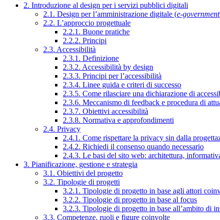
2. Introduzione al design per i servizi pubblici digitali
2.1. Design per l’amministrazione digitale (
e-government
2.2. L’approccio progettuale
2.2.1. Buone pratiche
2.2.2. Principi
2.3. Accessibilità
2.3.1. Definizione
2.3.2. Accessibilità by design
2.3.3. Principi per l’accessibilità
2.3.4. Linee guida e criteri di successo
2.3.5. Come rilasciare una dichiarazione di accessib
2.3.6. Meccanismo di feedback e procedura di attu
2.3.7. Obiettivi accessibilità
2.3.8. Normativa e approfondimenti
2.4. Privacy
2.4.1. Come rispettare la privacy sin dalla progettaz
2.4.2. Richiedi il consenso quando necessario
2.4.3. Le basi del sito web: architettura, informati
3. Pianificazione, gestione e strategia
3.1. Obiettivi del progetto
3.2. Tipologie di progetti
3.2.1. Tipologie di progetto in base agli attori coinv
3.2.2. Tipologie di progetto in base al focus
3.2.3. Tipologie di progetto in base all’ambito di i
3.3. Competenze, ruoli e figure coinvolte