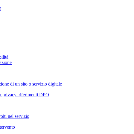
)
ilità
azione
ione di un sito o servizio digitale
va privacy, riferimenti DPO
olti nel servizio
ntervento