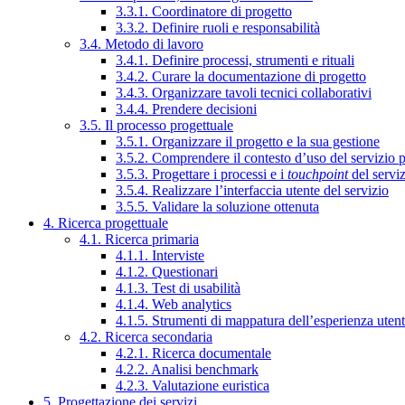
3.3.1. Coordinatore di progetto
3.3.2. Definire ruoli e responsabilità
3.4. Metodo di lavoro
3.4.1. Definire processi, strumenti e rituali
3.4.2. Curare la documentazione di progetto
3.4.3. Organizzare tavoli tecnici collaborativi
3.4.4. Prendere decisioni
3.5. Il processo progettuale
3.5.1. Organizzare il progetto e la sua gestione
3.5.2. Comprendere il contesto d’uso del servizio 
3.5.3. Progettare i processi e i
touchpoint
del servi
3.5.4. Realizzare l’interfaccia utente del servizio
3.5.5. Validare la soluzione ottenuta
4. Ricerca progettuale
4.1. Ricerca primaria
4.1.1. Interviste
4.1.2. Questionari
4.1.3. Test di usabilità
4.1.4. Web analytics
4.1.5. Strumenti di mappatura dell’esperienza uten
4.2. Ricerca secondaria
4.2.1. Ricerca documentale
4.2.2. Analisi benchmark
4.2.3. Valutazione euristica
5. Progettazione dei servizi