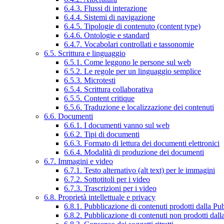
6.4.3. Flussi di interazione
6.4.4. Sistemi di navigazione
6.4.5. Tipologie di contenuto (content type)
6.4.6. Ontologie e standard
6.4.7. Vocabolari controllati e tassonomie
6.5. Scrittura e linguaggio
6.5.1. Come leggono le persone sul web
6.5.2. Le regole per un linguaggio semplice
6.5.3. Microtesti
6.5.4. Scrittura collaborativa
6.5.5. Content critique
6.5.6. Traduzione e localizzazione dei contenuti
6.6. Documenti
6.6.1. I documenti vanno sul web
6.6.2. Tipi di documenti
6.6.3. Formato di lettura dei documenti elettronici
6.6.4. Modalità di produzione dei documenti
6.7. Immagini e video
6.7.1. Testo alternativo (alt text) per le immagini
6.7.2. Sottotitoli per i video
6.7.3. Trascrizioni per i video
6.8. Proprietà intellettuale e privacy
6.8.1. Pubblicazione di contenuti prodotti dalla P
6.8.2. Pubblicazione di contenuti non prodotti dal