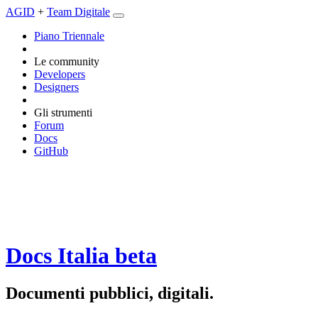
AGID
+
Team Digitale
Piano Triennale
Le community
Developers
Designers
Gli strumenti
Forum
Docs
GitHub
Docs Italia
beta
Documenti pubblici, digitali.