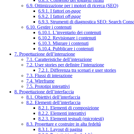
6.8.3. Consenso dei soggetti ritratti
6.9. Ottimizzazione per i motori di ricerca (SEO)
6.9.1. I fattori
on-page
6.9.2. I fattori
off-page
6.9.3. Strumenti di diagnostica SEO: Search Cons
6.10. Gestire i contenuti
6.10.1. L’inventario dei contenuti
6.10.2. Revisionare i contenuti
6.10.3. Migrare i contenuti
6.10.4. Pubblicare i contenuti
7. Progettazione dell’interazione
7.1. Caratteristiche dell’interazione
7.2. User stories per definire l’interazione
7.2.1. Differenza tra scenari e user stories
7.3. Flussi di interazione
7.4. Wireframe
7.5. Prototipi interattivi
8. Progettazione dell’interfaccia
8.1. Obiettivi dell’interfaccia
8.2. Elementi dell’interfaccia
8.2.1. Elementi di composizione
8.2.2. Elementi interattivi
8.2.3. Elementi testuali (microtesti)
8.3. Progettare e costruire in alta fedeltà
8.3.1. Layout di pagina