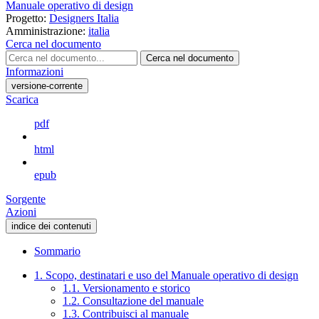
Manuale operativo di design
Progetto:
Designers Italia
Amministrazione:
italia
Cerca nel documento
Cerca nel documento
Informazioni
versione-corrente
Scarica
pdf
html
epub
Sorgente
Azioni
indice dei contenuti
Sommario
1. Scopo, destinatari e uso del Manuale operativo di design
1.1. Versionamento e storico
1.2. Consultazione del manuale
1.3. Contribuisci al manuale