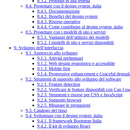
8.3.2. Prototipi in alta fedeltà
8.4. Progettare con il design system .italia
8.4.1. Documentazione
8.4.2. Benefici del design system
8.4.3. Risorse operative
8.4.4. Come contribuire al design system .italia
8.5. Progettare con i modelli di sito e servizi
8.5.1. Vantaggi dell’utilizzo dei modelli
8.5.2. I modelli di sito e servizi disponibili
9. Sviluppo dell’interfaccia
9.1. Approccio allo sviluppo
9.1.1. Attività preliminari
9.1.2. Web design responsivo e accessibile
9.1.3. Mobile first
9.1.4. Progressive enhancement e Graceful degrad
9.2. Strumenti di supporto allo sviluppo del software
9.2.1. Feature detection
9.2.2. Verificare le feature disponibili con Can I us
9.2.3. Strumenti e risorse per CSS e JavaScript
9.2.4. Supporto browser
9.2.5. Misurare le prestazioni
9.3. Catalogo del riuso
9.4. Sviluppare con il design system .italia
9.4.1. Il framework Bootstrap Italia
9.4.2. Il kit di sviluppo React