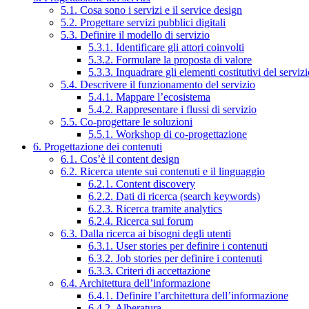
5.1. Cosa sono i servizi e il service design
5.2. Progettare servizi pubblici digitali
5.3. Definire il modello di servizio
5.3.1. Identificare gli attori coinvolti
5.3.2. Formulare la proposta di valore
5.3.3. Inquadrare gli elementi costitutivi del serviz
5.4. Descrivere il funzionamento del servizio
5.4.1. Mappare l’ecosistema
5.4.2. Rappresentare i flussi di servizio
5.5. Co-progettare le soluzioni
5.5.1. Workshop di co-progettazione
6. Progettazione dei contenuti
6.1. Cos’è il content design
6.2. Ricerca utente sui contenuti e il linguaggio
6.2.1. Content discovery
6.2.2. Dati di ricerca (search keywords)
6.2.3. Ricerca tramite analytics
6.2.4. Ricerca sui forum
6.3. Dalla ricerca ai bisogni degli utenti
6.3.1. User stories per definire i contenuti
6.3.2. Job stories per definire i contenuti
6.3.3. Criteri di accettazione
6.4. Architettura dell’informazione
6.4.1. Definire l’architettura dell’informazione
6.4.2. Alberatura