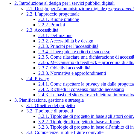
2. Introduzione al design per i servizi pubblici digitali
2.1. Design per l’amministrazione digitale (
e-government
2.2. L’approccio progettuale
2.2.1. Buone pratiche
2.2.2. Principi
2.3. Accessibilità
2.3.1. Definizione
2.3.2. Accessibilità by design
2.3.3. Principi per l’accessibilità
2.3.4. Linee guida e criteri di successo
2.3.5. Come rilasciare una dichiarazione di accessib
2.3.6. Meccanismo di feedback e procedura di attu
2.3.7. Obiettivi accessibilità
2.3.8. Normativa e approfondimenti
2.4. Privacy
2.4.1. Come rispettare la privacy sin dalla progettaz
2.4.2. Richiedi il consenso quando necessario
2.4.3. Le basi del sito web: architettura, informati
3. Pianificazione, gestione e strategia
3.1. Obiettivi del progetto
3.2. Tipologie di progetti
3.2.1. Tipologie di progetto in base agli attori coinv
3.2.2. Tipologie di progetto in base al focus
3.2.3. Tipologie di progetto in base all’ambito di i
3.3. Competenze, ruoli e figure coinvolte