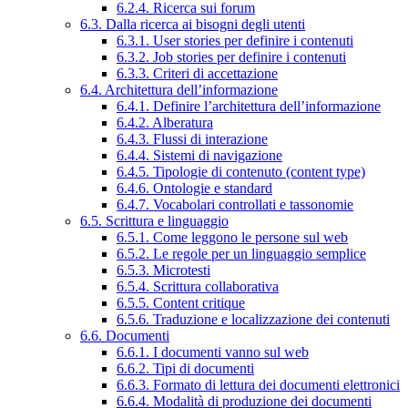
6.2.4. Ricerca sui forum
6.3. Dalla ricerca ai bisogni degli utenti
6.3.1. User stories per definire i contenuti
6.3.2. Job stories per definire i contenuti
6.3.3. Criteri di accettazione
6.4. Architettura dell’informazione
6.4.1. Definire l’architettura dell’informazione
6.4.2. Alberatura
6.4.3. Flussi di interazione
6.4.4. Sistemi di navigazione
6.4.5. Tipologie di contenuto (content type)
6.4.6. Ontologie e standard
6.4.7. Vocabolari controllati e tassonomie
6.5. Scrittura e linguaggio
6.5.1. Come leggono le persone sul web
6.5.2. Le regole per un linguaggio semplice
6.5.3. Microtesti
6.5.4. Scrittura collaborativa
6.5.5. Content critique
6.5.6. Traduzione e localizzazione dei contenuti
6.6. Documenti
6.6.1. I documenti vanno sul web
6.6.2. Tipi di documenti
6.6.3. Formato di lettura dei documenti elettronici
6.6.4. Modalità di produzione dei documenti