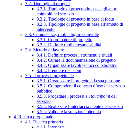
3.2. Tipologie di progetti
3.2.1. Tipologie di progetto in base agli attori
coinvolti nel servizio
3.2.2. Tipologie di progetto in base al focus
3.2.3. Tipologie di progetto in base all’ambito di
intervento
3.3. Competenze, ruoli e figure coinvolte
3.3.1. Coordinatore di progetto
3.3.2. Definire ruoli e responsabilità
3.4. Metodo di lavoro
3.4.1. Definire processi, strumenti e rituali
3.4.2. Curare la documentazione di progetto
3.4.3. Organizzare tavoli tecnici collaborativi
3.4.4. Prendere decisioni
3.5. Il processo progettuale
3.5.1. Organizzare il progetto e la sua gestione
3.5.2. Comprendere il contesto d’uso del servizio
pubblico
3.5.3. Progettare i processi e i
touchpoint
del
servizio
3.5.4. Realizzare l’interfaccia utente del servizio
3.5.5. Validare la soluzione ottenuta
4. Ricerca progettuale
4.1. Ricerca primaria
4.1.1. Interviste