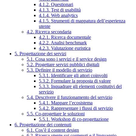
4.1.2. Questionari
4.1.3. Test di usabilità
4.1.4. Web analytics
4.1.5. Strumenti di mappatura dell’esperienza
utente
4.2. Ricerca secondaria
4.2.1. Ricerca documentale
4.2.2. Analisi benchmark
4.2.3. Valutazione euristica
5. Progettazione dei servizi
5.1. Cosa sono i servizi e il service design
5.2. Progettare servizi pubblici digitali
5.3. Definire il modello di servizio
5.3.1. Identificare gli attori coinvolti
5.3.2. Formulare la proposta di valore
5.3.3. Inquadrare gli elementi costitutivi del
servizio
5.4. Descrivere il funzionamento del servizio
5.4.1. Mappare l’ecosistema
5.4.2. Rappresentare i flussi di servizio
5.5. Co-progettare le soluzioni
5.5.1. Workshop di co-progettazione
6. Progettazione dei contenuti
6.1. Cos’è il content design
6.2. Ricerca utente sui contenuti e il linguaggio