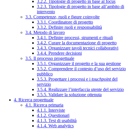
3.2.2. Tipologie di progetto in base al focus
3.2.3. Tipologie di progetto in base all’ambito di
intervento
3.3. Competenze, ruoli e figure coinvolte
3.3.1. Coordinatore di progetto
3.3.2. Definire ruoli e responsabilità
3.4. Metodo di lavoro
3.4.1. Definire processi, strumenti e rituali
3.4.2. Curare la documentazione di progetto
3.4.3. Organizzare tavoli tecnici collaborativi
3.4.4. Prendere decisioni
3.5. Il processo progettuale
3.5.1. Organizzare il progetto e la sua gestione
3.5.2. Comprendere il contesto d’uso del servizio
pubblico
3.5.3. Progettare i processi e i
touchpoint
del
servizio
3.5.4. Realizzare l’interfaccia utente del servizio
3.5.5. Validare la soluzione ottenuta
4. Ricerca progettuale
4.1. Ricerca primaria
4.1.1. Interviste
4.1.2. Questionari
4.1.3. Test di usabilità
4.1.4. Web analytics