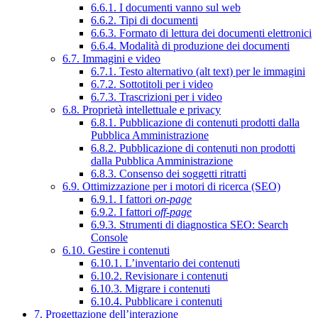
6.6.1. I documenti vanno sul web
6.6.2. Tipi di documenti
6.6.3. Formato di lettura dei documenti elettronici
6.6.4. Modalità di produzione dei documenti
6.7. Immagini e video
6.7.1. Testo alternativo (alt text) per le immagini
6.7.2. Sottotitoli per i video
6.7.3. Trascrizioni per i video
6.8. Proprietà intellettuale e privacy
6.8.1. Pubblicazione di contenuti prodotti dalla
Pubblica Amministrazione
6.8.2. Pubblicazione di contenuti non prodotti
dalla Pubblica Amministrazione
6.8.3. Consenso dei soggetti ritratti
6.9. Ottimizzazione per i motori di ricerca (SEO)
6.9.1. I fattori
on-page
6.9.2. I fattori
off-page
6.9.3. Strumenti di diagnostica SEO: Search
Console
6.10. Gestire i contenuti
6.10.1. L’inventario dei contenuti
6.10.2. Revisionare i contenuti
6.10.3. Migrare i contenuti
6.10.4. Pubblicare i contenuti
7. Progettazione dell’interazione