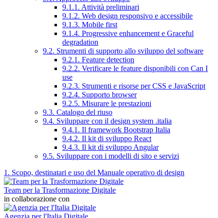
9.1.1. Attività preliminari
9.1.2. Web design responsivo e accessibile
9.1.3. Mobile first
9.1.4. Progressive enhancement e Graceful
degradation
9.2. Strumenti di supporto allo sviluppo del software
9.2.1. Feature detection
9.2.2. Verificare le feature disponibili con Can I
use
9.2.3. Strumenti e risorse per CSS e JavaScript
9.2.4. Supporto browser
9.2.5. Misurare le prestazioni
9.3. Catalogo del riuso
9.4. Sviluppare con il design system .italia
9.4.1. Il framework Bootstrap Italia
9.4.2. Il kit di sviluppo React
9.4.3. Il kit di sviluppo Angular
9.5. Sviluppare con i modelli di sito e servizi
1. Scopo, destinatari e uso del Manuale operativo di design
Team per la Trasformazione Digitale
in collaborazione con
Agenzia per l'Italia Digitale