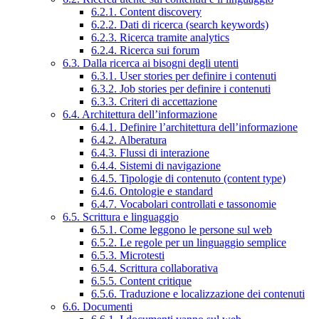
6.2.1. Content discovery
6.2.2. Dati di ricerca (search keywords)
6.2.3. Ricerca tramite analytics
6.2.4. Ricerca sui forum
6.3. Dalla ricerca ai bisogni degli utenti
6.3.1. User stories per definire i contenuti
6.3.2. Job stories per definire i contenuti
6.3.3. Criteri di accettazione
6.4. Architettura dell’informazione
6.4.1. Definire l’architettura dell’informazione
6.4.2. Alberatura
6.4.3. Flussi di interazione
6.4.4. Sistemi di navigazione
6.4.5. Tipologie di contenuto (content type)
6.4.6. Ontologie e standard
6.4.7. Vocabolari controllati e tassonomie
6.5. Scrittura e linguaggio
6.5.1. Come leggono le persone sul web
6.5.2. Le regole per un linguaggio semplice
6.5.3. Microtesti
6.5.4. Scrittura collaborativa
6.5.5. Content critique
6.5.6. Traduzione e localizzazione dei contenuti
6.6. Documenti