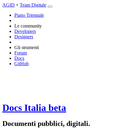
AGID
+
Team Digitale
Piano Triennale
Le community
Developers
Designers
Gli strumenti
Forum
Docs
GitHub
Docs Italia
beta
Documenti pubblici, digitali.