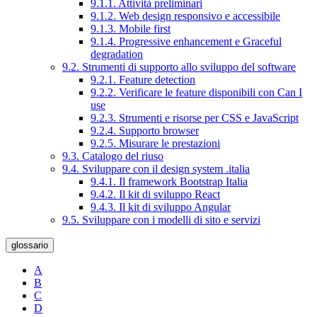
9.1.1. Attività preliminari
9.1.2. Web design responsivo e accessibile
9.1.3. Mobile first
9.1.4. Progressive enhancement e Graceful
degradation
9.2. Strumenti di supporto allo sviluppo del software
9.2.1. Feature detection
9.2.2. Verificare le feature disponibili con Can I
use
9.2.3. Strumenti e risorse per CSS e JavaScript
9.2.4. Supporto browser
9.2.5. Misurare le prestazioni
9.3. Catalogo del riuso
9.4. Sviluppare con il design system .italia
9.4.1. Il framework Bootstrap Italia
9.4.2. Il kit di sviluppo React
9.4.3. Il kit di sviluppo Angular
9.5. Sviluppare con i modelli di sito e servizi
glossario
A
B
C
D