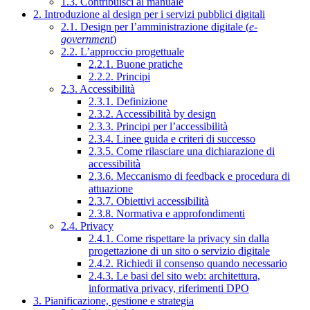
1.3. Contribuisci al manuale
2. Introduzione al design per i servizi pubblici digitali
2.1. Design per l’amministrazione digitale (
e-
government
)
2.2. L’approccio progettuale
2.2.1. Buone pratiche
2.2.2. Principi
2.3. Accessibilità
2.3.1. Definizione
2.3.2. Accessibilità by design
2.3.3. Principi per l’accessibilità
2.3.4. Linee guida e criteri di successo
2.3.5. Come rilasciare una dichiarazione di
accessibilità
2.3.6. Meccanismo di feedback e procedura di
attuazione
2.3.7. Obiettivi accessibilità
2.3.8. Normativa e approfondimenti
2.4. Privacy
2.4.1. Come rispettare la privacy sin dalla
progettazione di un sito o servizio digitale
2.4.2. Richiedi il consenso quando necessario
2.4.3. Le basi del sito web: architettura,
informativa privacy, riferimenti DPO
3. Pianificazione, gestione e strategia