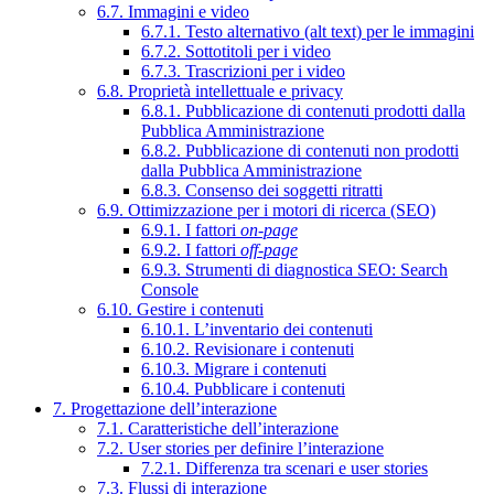
6.7. Immagini e video
6.7.1. Testo alternativo (alt text) per le immagini
6.7.2. Sottotitoli per i video
6.7.3. Trascrizioni per i video
6.8. Proprietà intellettuale e privacy
6.8.1. Pubblicazione di contenuti prodotti dalla
Pubblica Amministrazione
6.8.2. Pubblicazione di contenuti non prodotti
dalla Pubblica Amministrazione
6.8.3. Consenso dei soggetti ritratti
6.9. Ottimizzazione per i motori di ricerca (SEO)
6.9.1. I fattori
on-page
6.9.2. I fattori
off-page
6.9.3. Strumenti di diagnostica SEO: Search
Console
6.10. Gestire i contenuti
6.10.1. L’inventario dei contenuti
6.10.2. Revisionare i contenuti
6.10.3. Migrare i contenuti
6.10.4. Pubblicare i contenuti
7. Progettazione dell’interazione
7.1. Caratteristiche dell’interazione
7.2. User stories per definire l’interazione
7.2.1. Differenza tra scenari e user stories
7.3. Flussi di interazione