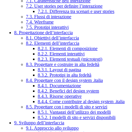
7.1. Caratteristiche dell’interazione
7.2. User stories per definire l’interazione
7.2.1. Differenza tra scenari e user stories
7.3. Flussi di interazione
7.4. Wireframe
7.5. Prototipi interattivi
8. Progettazione dell’interfaccia
8.1. Obiettivi dell’interfaccia
8.2. Elementi dell’interfaccia
8.2.1. Elementi di composizione
8.2.2. Elementi interattivi
8.2.3. Elementi testuali (microtesti)
8.3. Progettare e costruire in alta fedeltà
8.3.1. Layout di pagina
8.3.2. Prototipi in alta fedeltà
8.4. Progettare con il design system .italia
8.4.1. Documentazione
8.4.2. Benefici del design system
8.4.3. Risorse operative
8.4.4. Come contribuire al design system .italia
8.5. Progettare con i modelli di sito e servizi
8.5.1. Vantaggi dell’utilizzo dei modelli
8.5.2. I modelli di sito e servizi disponibili
9. Sviluppo dell’interfaccia
9.1. Approccio allo sviluppo