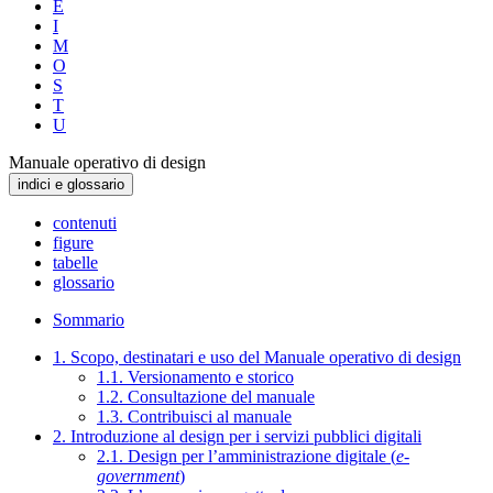
E
I
M
O
S
T
U
Manuale operativo di design
indici e glossario
contenuti
figure
tabelle
glossario
Sommario
1. Scopo, destinatari e uso del Manuale operativo di design
1.1. Versionamento e storico
1.2. Consultazione del manuale
1.3. Contribuisci al manuale
2. Introduzione al design per i servizi pubblici digitali
2.1. Design per l’amministrazione digitale (
e-
government
)