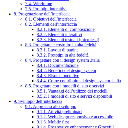
7.4. Wireframe
7.5. Prototipi interattivi
8. Progettazione dell’interfaccia
8.1. Obiettivi dell’interfaccia
8.2. Elementi dell’interfaccia
8.2.1. Elementi di composizione
8.2.2. Elementi interattivi
8.2.3. Elementi testuali (microtesti)
8.3. Progettare e costruire in alta fedeltà
8.3.1. Layout di pagina
8.3.2. Prototipi in alta fedeltà
8.4. Progettare con il design system .italia
8.4.1. Documentazione
8.4.2. Benefici del design system
8.4.3. Risorse operative
8.4.4. Come contribuire al design system .italia
8.5. Progettare con i modelli di sito e servizi
8.5.1. Vantaggi dell’utilizzo dei modelli
8.5.2. I modelli di sito e servizi disponibili
9. Sviluppo dell’interfaccia
9.1. Approccio allo sviluppo
9.1.1. Attività preliminari
9.1.2. Web design responsivo e accessibile
9.1.3. Mobile first
9.1.4. Progressive enhancement e Graceful