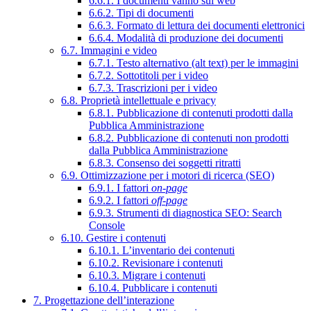
6.6.1. I documenti vanno sul web
6.6.2. Tipi di documenti
6.6.3. Formato di lettura dei documenti elettronici
6.6.4. Modalità di produzione dei documenti
6.7. Immagini e video
6.7.1. Testo alternativo (alt text) per le immagini
6.7.2. Sottotitoli per i video
6.7.3. Trascrizioni per i video
6.8. Proprietà intellettuale e privacy
6.8.1. Pubblicazione di contenuti prodotti dalla
Pubblica Amministrazione
6.8.2. Pubblicazione di contenuti non prodotti
dalla Pubblica Amministrazione
6.8.3. Consenso dei soggetti ritratti
6.9. Ottimizzazione per i motori di ricerca (SEO)
6.9.1. I fattori
on-page
6.9.2. I fattori
off-page
6.9.3. Strumenti di diagnostica SEO: Search
Console
6.10. Gestire i contenuti
6.10.1. L’inventario dei contenuti
6.10.2. Revisionare i contenuti
6.10.3. Migrare i contenuti
6.10.4. Pubblicare i contenuti
7. Progettazione dell’interazione