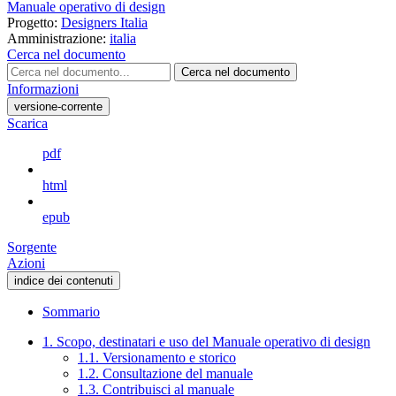
Manuale operativo di design
Progetto:
Designers Italia
Amministrazione:
italia
Cerca nel documento
Cerca nel documento
Informazioni
versione-corrente
Scarica
pdf
html
epub
Sorgente
Azioni
indice dei contenuti
Sommario
1. Scopo, destinatari e uso del Manuale operativo di design
1.1. Versionamento e storico
1.2. Consultazione del manuale
1.3. Contribuisci al manuale