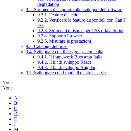
degradation
9.2. Strumenti di supporto allo sviluppo del software
9.2.1. Feature detection
9.2.2. Verificare le feature disponibili con Can I
use
9.2.3. Strumenti e risorse per CSS e JavaScript
9.2.4. Supporto browser
9.2.5. Misurare le prestazioni
9.3. Catalogo del riuso
9.4. Sviluppare con il design system .italia
9.4.1. Il framework Bootstrap Italia
9.4.2. Il kit di sviluppo React
9.4.3. Il kit di sviluppo Angular
9.5. Sviluppare con i modelli di sito e servizi
None
None
A
B
C
D
E
I
M