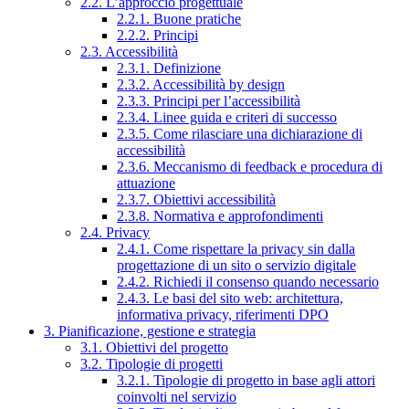
2.2. L’approccio progettuale
2.2.1. Buone pratiche
2.2.2. Principi
2.3. Accessibilità
2.3.1. Definizione
2.3.2. Accessibilità by design
2.3.3. Principi per l’accessibilità
2.3.4. Linee guida e criteri di successo
2.3.5. Come rilasciare una dichiarazione di
accessibilità
2.3.6. Meccanismo di feedback e procedura di
attuazione
2.3.7. Obiettivi accessibilità
2.3.8. Normativa e approfondimenti
2.4. Privacy
2.4.1. Come rispettare la privacy sin dalla
progettazione di un sito o servizio digitale
2.4.2. Richiedi il consenso quando necessario
2.4.3. Le basi del sito web: architettura,
informativa privacy, riferimenti DPO
3. Pianificazione, gestione e strategia
3.1. Obiettivi del progetto
3.2. Tipologie di progetti
3.2.1. Tipologie di progetto in base agli attori
coinvolti nel servizio