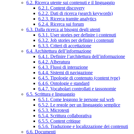
6.2. Ricerca utente sui contenuti e il linguaggio
6.2.1. Content discovery
6.2.2. Dati di ricerca (search keywords)
6.2.3. Ricerca tramite analytics
6.2.4. Ricerca sui forum
6.3. Dalla ricerca ai bisogni degli utenti
6.3.1. User stories per definire i contenuti
6.3.2. Job stories per definire i contenuti
6.3.3. Criteri di accettazione
6.4. Architettura dell’informazione
6.4.1. Definire l’architettura dell’informazione
6.4.2. Alberatura
6.4.3. Flussi di interazione
6.4.4. Sistemi di navigazione
6.4.5. Tipologie di contenuto (content type)
6.4.6. Ontologie e standard
6.4.7. Vocabolari controllati e tassonomie
6.5. Scrittura e linguaggio
6.5.1. Come leggono le persone sul web
6.5.2. Le regole per un linguaggio semplice
6.5.3. Microtesti
6.5.4. Scrittura collaborativa
6.5.5. Content critique
6.5.6. Traduzione e localizzazione dei contenuti
6.6. Documenti