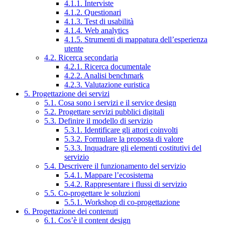
4.1.1. Interviste
4.1.2. Questionari
4.1.3. Test di usabilità
4.1.4. Web analytics
4.1.5. Strumenti di mappatura dell’esperienza
utente
4.2. Ricerca secondaria
4.2.1. Ricerca documentale
4.2.2. Analisi benchmark
4.2.3. Valutazione euristica
5. Progettazione dei servizi
5.1. Cosa sono i servizi e il service design
5.2. Progettare servizi pubblici digitali
5.3. Definire il modello di servizio
5.3.1. Identificare gli attori coinvolti
5.3.2. Formulare la proposta di valore
5.3.3. Inquadrare gli elementi costitutivi del
servizio
5.4. Descrivere il funzionamento del servizio
5.4.1. Mappare l’ecosistema
5.4.2. Rappresentare i flussi di servizio
5.5. Co-progettare le soluzioni
5.5.1. Workshop di co-progettazione
6. Progettazione dei contenuti
6.1. Cos’è il content design