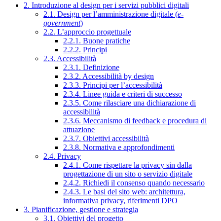
2. Introduzione al design per i servizi pubblici digitali
2.1. Design per l’amministrazione digitale (
e-
government
)
2.2. L’approccio progettuale
2.2.1. Buone pratiche
2.2.2. Principi
2.3. Accessibilità
2.3.1. Definizione
2.3.2. Accessibilità by design
2.3.3. Principi per l’accessibilità
2.3.4. Linee guida e criteri di successo
2.3.5. Come rilasciare una dichiarazione di
accessibilità
2.3.6. Meccanismo di feedback e procedura di
attuazione
2.3.7. Obiettivi accessibilità
2.3.8. Normativa e approfondimenti
2.4. Privacy
2.4.1. Come rispettare la privacy sin dalla
progettazione di un sito o servizio digitale
2.4.2. Richiedi il consenso quando necessario
2.4.3. Le basi del sito web: architettura,
informativa privacy, riferimenti DPO
3. Pianificazione, gestione e strategia
3.1. Obiettivi del progetto