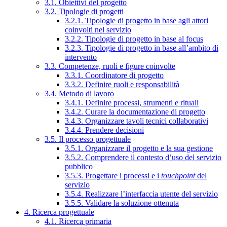
3.1. Obiettivi del progetto
3.2. Tipologie di progetti
3.2.1. Tipologie di progetto in base agli attori
coinvolti nel servizio
3.2.2. Tipologie di progetto in base al focus
3.2.3. Tipologie di progetto in base all’ambito di
intervento
3.3. Competenze, ruoli e figure coinvolte
3.3.1. Coordinatore di progetto
3.3.2. Definire ruoli e responsabilità
3.4. Metodo di lavoro
3.4.1. Definire processi, strumenti e rituali
3.4.2. Curare la documentazione di progetto
3.4.3. Organizzare tavoli tecnici collaborativi
3.4.4. Prendere decisioni
3.5. Il processo progettuale
3.5.1. Organizzare il progetto e la sua gestione
3.5.2. Comprendere il contesto d’uso del servizio
pubblico
3.5.3. Progettare i processi e i
touchpoint
del
servizio
3.5.4. Realizzare l’interfaccia utente del servizio
3.5.5. Validare la soluzione ottenuta
4. Ricerca progettuale
4.1. Ricerca primaria