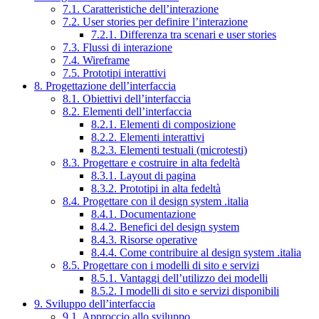
7.1. Caratteristiche dell’interazione
7.2. User stories per definire l’interazione
7.2.1. Differenza tra scenari e user stories
7.3. Flussi di interazione
7.4. Wireframe
7.5. Prototipi interattivi
8. Progettazione dell’interfaccia
8.1. Obiettivi dell’interfaccia
8.2. Elementi dell’interfaccia
8.2.1. Elementi di composizione
8.2.2. Elementi interattivi
8.2.3. Elementi testuali (microtesti)
8.3. Progettare e costruire in alta fedeltà
8.3.1. Layout di pagina
8.3.2. Prototipi in alta fedeltà
8.4. Progettare con il design system .italia
8.4.1. Documentazione
8.4.2. Benefici del design system
8.4.3. Risorse operative
8.4.4. Come contribuire al design system .italia
8.5. Progettare con i modelli di sito e servizi
8.5.1. Vantaggi dell’utilizzo dei modelli
8.5.2. I modelli di sito e servizi disponibili
9. Sviluppo dell’interfaccia
9.1. Approccio allo sviluppo