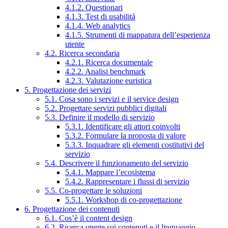
4.1.2. Questionari
4.1.3. Test di usabilità
4.1.4. Web analytics
4.1.5. Strumenti di mappatura dell’esperienza
utente
4.2. Ricerca secondaria
4.2.1. Ricerca documentale
4.2.2. Analisi benchmark
4.2.3. Valutazione euristica
5. Progettazione dei servizi
5.1. Cosa sono i servizi e il service design
5.2. Progettare servizi pubblici digitali
5.3. Definire il modello di servizio
5.3.1. Identificare gli attori coinvolti
5.3.2. Formulare la proposta di valore
5.3.3. Inquadrare gli elementi costitutivi del
servizio
5.4. Descrivere il funzionamento del servizio
5.4.1. Mappare l’ecosistema
5.4.2. Rappresentare i flussi di servizio
5.5. Co-progettare le soluzioni
5.5.1. Workshop di co-progettazione
6. Progettazione dei contenuti
6.1. Cos’è il content design
6.2. Ricerca utente sui contenuti e il linguaggio