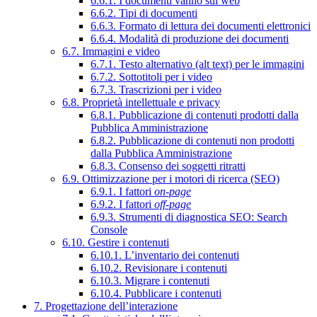
6.6.1. I documenti vanno sul web
6.6.2. Tipi di documenti
6.6.3. Formato di lettura dei documenti elettronici
6.6.4. Modalità di produzione dei documenti
6.7. Immagini e video
6.7.1. Testo alternativo (alt text) per le immagini
6.7.2. Sottotitoli per i video
6.7.3. Trascrizioni per i video
6.8. Proprietà intellettuale e privacy
6.8.1. Pubblicazione di contenuti prodotti dalla
Pubblica Amministrazione
6.8.2. Pubblicazione di contenuti non prodotti
dalla Pubblica Amministrazione
6.8.3. Consenso dei soggetti ritratti
6.9. Ottimizzazione per i motori di ricerca (SEO)
6.9.1. I fattori
on-page
6.9.2. I fattori
off-page
6.9.3. Strumenti di diagnostica SEO: Search
Console
6.10. Gestire i contenuti
6.10.1. L’inventario dei contenuti
6.10.2. Revisionare i contenuti
6.10.3. Migrare i contenuti
6.10.4. Pubblicare i contenuti
7. Progettazione dell’interazione