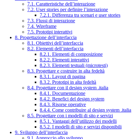
7.1. Caratteristiche dell’interazione
7.2. User stories per definire l’interazione
7.2.1. Differenza tra scenari e user stories
7.3. Flussi di interazione
7.4. Wireframe
7.5. Prototipi interattivi
8. Progettazione dell’interfaccia
8.1. Obiettivi dell’interfaccia
8.2. Elementi dell’interfaccia
8.2.1. Elementi di composizione
8.2.2. Elementi interattivi
8.2.3. Elementi testuali (microtesti)
8.3. Progettare e costruire in alta fedeltà
8.3.1. Layout di pagina
8.3.2. Prototipi in alta fedeltà
8.4. Progettare con il design system .italia
8.4.1. Documentazione
8.4.2. Benefici del design system
8.4.3. Risorse operative
8.4.4. Come contribuire al design system .italia
8.5. Progettare con i modelli di sito e servizi
8.5.1. Vantaggi dell’utilizzo dei modelli
8.5.2. I modelli di sito e servizi disponibili
9. Sviluppo dell’interfaccia
9.1. Approccio allo sviluppo