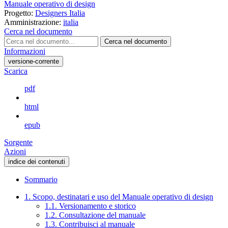
Manuale operativo di design
Progetto:
Designers Italia
Amministrazione:
italia
Cerca nel documento
Cerca nel documento
Informazioni
versione-corrente
Scarica
pdf
html
epub
Sorgente
Azioni
indice dei contenuti
Sommario
1. Scopo, destinatari e uso del Manuale operativo di design
1.1. Versionamento e storico
1.2. Consultazione del manuale
1.3. Contribuisci al manuale