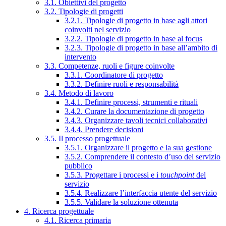
3.1. Obiettivi del progetto
3.2. Tipologie di progetti
3.2.1. Tipologie di progetto in base agli attori
coinvolti nel servizio
3.2.2. Tipologie di progetto in base al focus
3.2.3. Tipologie di progetto in base all’ambito di
intervento
3.3. Competenze, ruoli e figure coinvolte
3.3.1. Coordinatore di progetto
3.3.2. Definire ruoli e responsabilità
3.4. Metodo di lavoro
3.4.1. Definire processi, strumenti e rituali
3.4.2. Curare la documentazione di progetto
3.4.3. Organizzare tavoli tecnici collaborativi
3.4.4. Prendere decisioni
3.5. Il processo progettuale
3.5.1. Organizzare il progetto e la sua gestione
3.5.2. Comprendere il contesto d’uso del servizio
pubblico
3.5.3. Progettare i processi e i
touchpoint
del
servizio
3.5.4. Realizzare l’interfaccia utente del servizio
3.5.5. Validare la soluzione ottenuta
4. Ricerca progettuale
4.1. Ricerca primaria