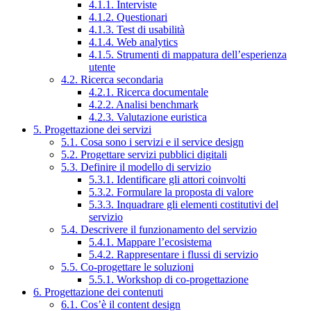
4.1.1. Interviste
4.1.2. Questionari
4.1.3. Test di usabilità
4.1.4. Web analytics
4.1.5. Strumenti di mappatura dell’esperienza
utente
4.2. Ricerca secondaria
4.2.1. Ricerca documentale
4.2.2. Analisi benchmark
4.2.3. Valutazione euristica
5. Progettazione dei servizi
5.1. Cosa sono i servizi e il service design
5.2. Progettare servizi pubblici digitali
5.3. Definire il modello di servizio
5.3.1. Identificare gli attori coinvolti
5.3.2. Formulare la proposta di valore
5.3.3. Inquadrare gli elementi costitutivi del
servizio
5.4. Descrivere il funzionamento del servizio
5.4.1. Mappare l’ecosistema
5.4.2. Rappresentare i flussi di servizio
5.5. Co-progettare le soluzioni
5.5.1. Workshop di co-progettazione
6. Progettazione dei contenuti
6.1. Cos’è il content design