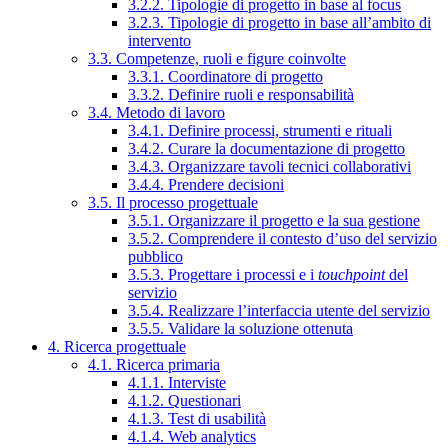
3.2.2. Tipologie di progetto in base al focus
3.2.3. Tipologie di progetto in base all’ambito di
intervento
3.3. Competenze, ruoli e figure coinvolte
3.3.1. Coordinatore di progetto
3.3.2. Definire ruoli e responsabilità
3.4. Metodo di lavoro
3.4.1. Definire processi, strumenti e rituali
3.4.2. Curare la documentazione di progetto
3.4.3. Organizzare tavoli tecnici collaborativi
3.4.4. Prendere decisioni
3.5. Il processo progettuale
3.5.1. Organizzare il progetto e la sua gestione
3.5.2. Comprendere il contesto d’uso del servizio
pubblico
3.5.3. Progettare i processi e i
touchpoint
del
servizio
3.5.4. Realizzare l’interfaccia utente del servizio
3.5.5. Validare la soluzione ottenuta
4. Ricerca progettuale
4.1. Ricerca primaria
4.1.1. Interviste
4.1.2. Questionari
4.1.3. Test di usabilità
4.1.4. Web analytics