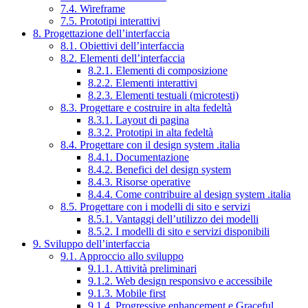
7.4. Wireframe
7.5. Prototipi interattivi
8. Progettazione dell’interfaccia
8.1. Obiettivi dell’interfaccia
8.2. Elementi dell’interfaccia
8.2.1. Elementi di composizione
8.2.2. Elementi interattivi
8.2.3. Elementi testuali (microtesti)
8.3. Progettare e costruire in alta fedeltà
8.3.1. Layout di pagina
8.3.2. Prototipi in alta fedeltà
8.4. Progettare con il design system .italia
8.4.1. Documentazione
8.4.2. Benefici del design system
8.4.3. Risorse operative
8.4.4. Come contribuire al design system .italia
8.5. Progettare con i modelli di sito e servizi
8.5.1. Vantaggi dell’utilizzo dei modelli
8.5.2. I modelli di sito e servizi disponibili
9. Sviluppo dell’interfaccia
9.1. Approccio allo sviluppo
9.1.1. Attività preliminari
9.1.2. Web design responsivo e accessibile
9.1.3. Mobile first
9.1.4. Progressive enhancement e Graceful