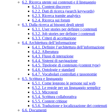
6.2. Ricerca utente sui contenuti e il linguaggio
6.2.1. Content discovery
6.2.2. Dati di ricerca (search keywords)
6.2.3. Ricerca tramite analytics
6.2.4. Ricerca sui forum
6.3. Dalla ricerca ai bisogni degli utenti
6.3.1. User stories per definire i contenuti
6.3.2. Job stories per definire i contenuti
6.3.3. Criteri di accettazione
6.4. Architettura dell’informazione
6.4.1. Definire l’architettura dell’informazione
6.4.2. Alberatura
6.4.3. Flussi di interazione
6.4.4. Sistemi di navigazione
6.4.5. Tipologie di contenuto (content type)
6.4.6. Ontologie e standard
6.4.7. Vocabolari controllati e tassonomie
6.5. Scrittura e linguaggio
6.5.1. Come leggono le persone sul web
6.5.2. Le regole per un linguaggio semplice
6.5.3. Microtesti
6.5.4. Scrittura collaborativa
6.5.5. Content critique
6.5.6. Traduzione e localizzazione dei contenuti
6.6. Documenti