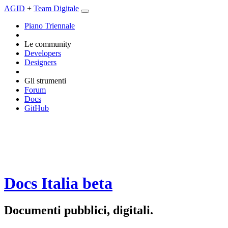
AGID
+
Team Digitale
Piano Triennale
Le community
Developers
Designers
Gli strumenti
Forum
Docs
GitHub
Docs Italia
beta
Documenti pubblici, digitali.