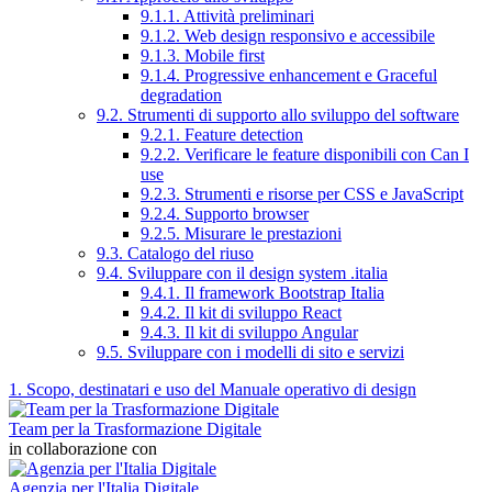
9.1.1. Attività preliminari
9.1.2. Web design responsivo e accessibile
9.1.3. Mobile first
9.1.4. Progressive enhancement e Graceful
degradation
9.2. Strumenti di supporto allo sviluppo del software
9.2.1. Feature detection
9.2.2. Verificare le feature disponibili con Can I
use
9.2.3. Strumenti e risorse per CSS e JavaScript
9.2.4. Supporto browser
9.2.5. Misurare le prestazioni
9.3. Catalogo del riuso
9.4. Sviluppare con il design system .italia
9.4.1. Il framework Bootstrap Italia
9.4.2. Il kit di sviluppo React
9.4.3. Il kit di sviluppo Angular
9.5. Sviluppare con i modelli di sito e servizi
1. Scopo, destinatari e uso del Manuale operativo di design
Team per la Trasformazione Digitale
in collaborazione con
Agenzia per l'Italia Digitale