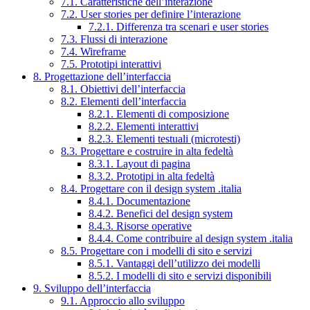
7.1. Caratteristiche dell’interazione
7.2. User stories per definire l’interazione
7.2.1. Differenza tra scenari e user stories
7.3. Flussi di interazione
7.4. Wireframe
7.5. Prototipi interattivi
8. Progettazione dell’interfaccia
8.1. Obiettivi dell’interfaccia
8.2. Elementi dell’interfaccia
8.2.1. Elementi di composizione
8.2.2. Elementi interattivi
8.2.3. Elementi testuali (microtesti)
8.3. Progettare e costruire in alta fedeltà
8.3.1. Layout di pagina
8.3.2. Prototipi in alta fedeltà
8.4. Progettare con il design system .italia
8.4.1. Documentazione
8.4.2. Benefici del design system
8.4.3. Risorse operative
8.4.4. Come contribuire al design system .italia
8.5. Progettare con i modelli di sito e servizi
8.5.1. Vantaggi dell’utilizzo dei modelli
8.5.2. I modelli di sito e servizi disponibili
9. Sviluppo dell’interfaccia
9.1. Approccio allo sviluppo