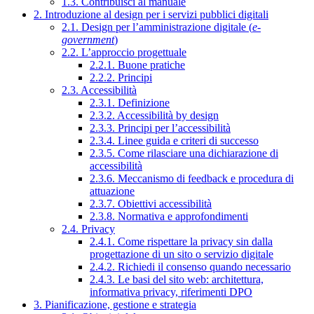
1.3. Contribuisci al manuale
2. Introduzione al design per i servizi pubblici digitali
2.1. Design per l’amministrazione digitale (
e-
government
)
2.2. L’approccio progettuale
2.2.1. Buone pratiche
2.2.2. Principi
2.3. Accessibilità
2.3.1. Definizione
2.3.2. Accessibilità by design
2.3.3. Principi per l’accessibilità
2.3.4. Linee guida e criteri di successo
2.3.5. Come rilasciare una dichiarazione di
accessibilità
2.3.6. Meccanismo di feedback e procedura di
attuazione
2.3.7. Obiettivi accessibilità
2.3.8. Normativa e approfondimenti
2.4. Privacy
2.4.1. Come rispettare la privacy sin dalla
progettazione di un sito o servizio digitale
2.4.2. Richiedi il consenso quando necessario
2.4.3. Le basi del sito web: architettura,
informativa privacy, riferimenti DPO
3. Pianificazione, gestione e strategia