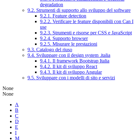
degradation
9.2. Strumenti di supporto allo sviluppo del software
9.2.1. Feature detection
9.2.2. Verificare le feature disponibili con Can I
use
9.2.3. Strumenti e risorse per CSS e JavaScript
9.2.4. Supporto browser
9.2.5. Misurare le prestazioni
9.3. Catalogo del riuso
9.4. Sviluppare con il design system .italia
9.4.1. Il framework Bootstrap Italia
9.4.2. Il kit di sviluppo React
9.4.3. Il kit di sviluppo Angular
9.5. Sviluppare con i modelli di sito e servizi
None
None
A
B
C
D
E
I
M