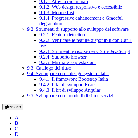
9.1.1. Attività preliminari
9.1.2. Web design responsivo e accessibile
9.1.3. Mobile first
9.1.4. Progressive enhancement e Graceful
degradation
9.2. Strumenti di supporto allo sviluppo del software
9.2.1. Feature detection
9.2.2. Verificare le feature disponibili con Can I
use
9.2.3. Strumenti e risorse per CSS e JavaScript
9.2.4. Supporto browser
9.2.5. Misurare le prestazioni
9.3. Catalogo del riuso
9.4. Sviluppare con il design system .italia
9.4.1. Il framework Bootstrap Italia
9.4.2. Il kit di sviluppo React
9.4.3. Il kit di sviluppo Angular
9.5. Sviluppare con i modelli di sito e servizi
glossario
A
B
C
D