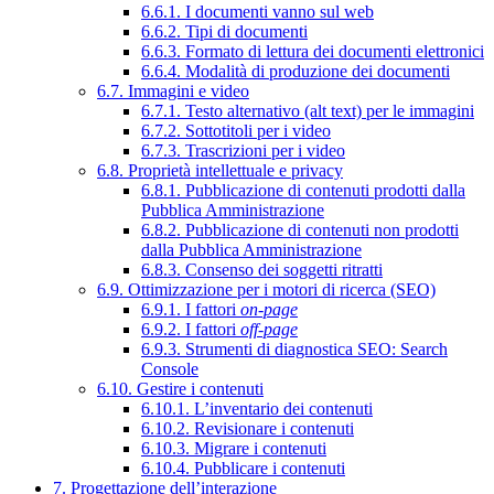
6.6.1. I documenti vanno sul web
6.6.2. Tipi di documenti
6.6.3. Formato di lettura dei documenti elettronici
6.6.4. Modalità di produzione dei documenti
6.7. Immagini e video
6.7.1. Testo alternativo (alt text) per le immagini
6.7.2. Sottotitoli per i video
6.7.3. Trascrizioni per i video
6.8. Proprietà intellettuale e privacy
6.8.1. Pubblicazione di contenuti prodotti dalla
Pubblica Amministrazione
6.8.2. Pubblicazione di contenuti non prodotti
dalla Pubblica Amministrazione
6.8.3. Consenso dei soggetti ritratti
6.9. Ottimizzazione per i motori di ricerca (SEO)
6.9.1. I fattori
on-page
6.9.2. I fattori
off-page
6.9.3. Strumenti di diagnostica SEO: Search
Console
6.10. Gestire i contenuti
6.10.1. L’inventario dei contenuti
6.10.2. Revisionare i contenuti
6.10.3. Migrare i contenuti
6.10.4. Pubblicare i contenuti
7. Progettazione dell’interazione