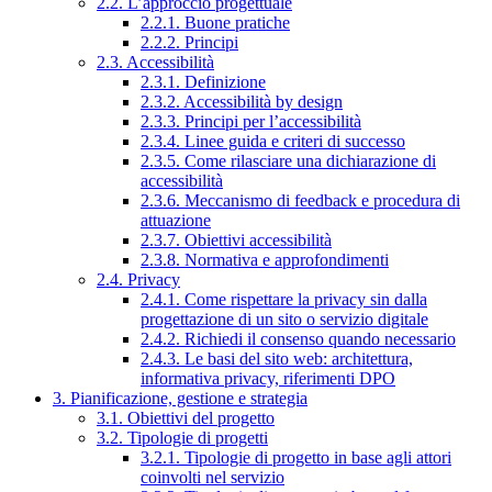
2.2. L’approccio progettuale
2.2.1. Buone pratiche
2.2.2. Principi
2.3. Accessibilità
2.3.1. Definizione
2.3.2. Accessibilità by design
2.3.3. Principi per l’accessibilità
2.3.4. Linee guida e criteri di successo
2.3.5. Come rilasciare una dichiarazione di
accessibilità
2.3.6. Meccanismo di feedback e procedura di
attuazione
2.3.7. Obiettivi accessibilità
2.3.8. Normativa e approfondimenti
2.4. Privacy
2.4.1. Come rispettare la privacy sin dalla
progettazione di un sito o servizio digitale
2.4.2. Richiedi il consenso quando necessario
2.4.3. Le basi del sito web: architettura,
informativa privacy, riferimenti DPO
3. Pianificazione, gestione e strategia
3.1. Obiettivi del progetto
3.2. Tipologie di progetti
3.2.1. Tipologie di progetto in base agli attori
coinvolti nel servizio