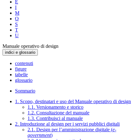
E
I
M
O
S
T
U
Manuale operativo di design
indici e glossario
contenuti
figure
tabelle
glossario
Sommario
1. Scopo, destinatari e uso del Manuale operativo di design
1.1. Versionamento e storico
1.2. Consultazione del manuale
1.3. Contribuisci al manuale
2. Introduzione al design per i servizi pubblici digitali
2.1. Design per l’amministrazione digitale (
e-
government
)