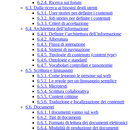
6.2.4. Ricerca sui forum
6.3. Dalla ricerca ai bisogni degli utenti
6.3.1. User stories per definire i contenuti
6.3.2. Job stories per definire i contenuti
6.3.3. Criteri di accettazione
6.4. Architettura dell’informazione
6.4.1. Definire l’architettura dell’informazione
6.4.2. Alberatura
6.4.3. Flussi di interazione
6.4.4. Sistemi di navigazione
6.4.5. Tipologie di contenuto (content type)
6.4.6. Ontologie e standard
6.4.7. Vocabolari controllati e tassonomie
6.5. Scrittura e linguaggio
6.5.1. Come leggono le persone sul web
6.5.2. Le regole per un linguaggio semplice
6.5.3. Microtesti
6.5.4. Scrittura collaborativa
6.5.5. Content critique
6.5.6. Traduzione e localizzazione dei contenuti
6.6. Documenti
6.6.1. I documenti vanno sul web
6.6.2. Tipi di documenti
6.6.3. Formato di lettura dei documenti elettronici
6.6.4. Modalità di produzione dei documenti