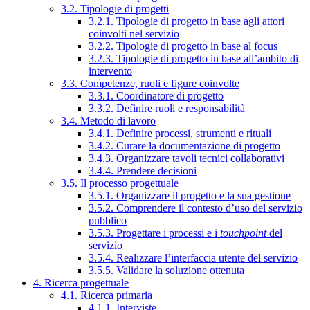
3.2. Tipologie di progetti
3.2.1. Tipologie di progetto in base agli attori
coinvolti nel servizio
3.2.2. Tipologie di progetto in base al focus
3.2.3. Tipologie di progetto in base all’ambito di
intervento
3.3. Competenze, ruoli e figure coinvolte
3.3.1. Coordinatore di progetto
3.3.2. Definire ruoli e responsabilità
3.4. Metodo di lavoro
3.4.1. Definire processi, strumenti e rituali
3.4.2. Curare la documentazione di progetto
3.4.3. Organizzare tavoli tecnici collaborativi
3.4.4. Prendere decisioni
3.5. Il processo progettuale
3.5.1. Organizzare il progetto e la sua gestione
3.5.2. Comprendere il contesto d’uso del servizio
pubblico
3.5.3. Progettare i processi e i
touchpoint
del
servizio
3.5.4. Realizzare l’interfaccia utente del servizio
3.5.5. Validare la soluzione ottenuta
4. Ricerca progettuale
4.1. Ricerca primaria
4.1.1. Interviste