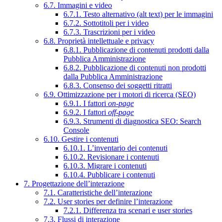
6.7. Immagini e video
6.7.1. Testo alternativo (alt text) per le immagini
6.7.2. Sottotitoli per i video
6.7.3. Trascrizioni per i video
6.8. Proprietà intellettuale e privacy
6.8.1. Pubblicazione di contenuti prodotti dalla
Pubblica Amministrazione
6.8.2. Pubblicazione di contenuti non prodotti
dalla Pubblica Amministrazione
6.8.3. Consenso dei soggetti ritratti
6.9. Ottimizzazione per i motori di ricerca (SEO)
6.9.1. I fattori
on-page
6.9.2. I fattori
off-page
6.9.3. Strumenti di diagnostica SEO: Search
Console
6.10. Gestire i contenuti
6.10.1. L’inventario dei contenuti
6.10.2. Revisionare i contenuti
6.10.3. Migrare i contenuti
6.10.4. Pubblicare i contenuti
7. Progettazione dell’interazione
7.1. Caratteristiche dell’interazione
7.2. User stories per definire l’interazione
7.2.1. Differenza tra scenari e user stories
7.3. Flussi di interazione