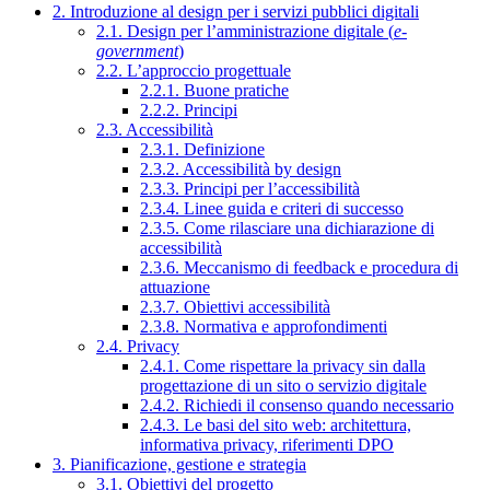
2. Introduzione al design per i servizi pubblici digitali
2.1. Design per l’amministrazione digitale (
e-
government
)
2.2. L’approccio progettuale
2.2.1. Buone pratiche
2.2.2. Principi
2.3. Accessibilità
2.3.1. Definizione
2.3.2. Accessibilità by design
2.3.3. Principi per l’accessibilità
2.3.4. Linee guida e criteri di successo
2.3.5. Come rilasciare una dichiarazione di
accessibilità
2.3.6. Meccanismo di feedback e procedura di
attuazione
2.3.7. Obiettivi accessibilità
2.3.8. Normativa e approfondimenti
2.4. Privacy
2.4.1. Come rispettare la privacy sin dalla
progettazione di un sito o servizio digitale
2.4.2. Richiedi il consenso quando necessario
2.4.3. Le basi del sito web: architettura,
informativa privacy, riferimenti DPO
3. Pianificazione, gestione e strategia
3.1. Obiettivi del progetto