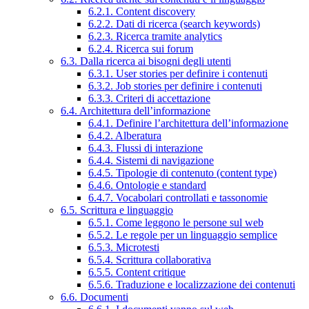
6.2.1. Content discovery
6.2.2. Dati di ricerca (search keywords)
6.2.3. Ricerca tramite analytics
6.2.4. Ricerca sui forum
6.3. Dalla ricerca ai bisogni degli utenti
6.3.1. User stories per definire i contenuti
6.3.2. Job stories per definire i contenuti
6.3.3. Criteri di accettazione
6.4. Architettura dell’informazione
6.4.1. Definire l’architettura dell’informazione
6.4.2. Alberatura
6.4.3. Flussi di interazione
6.4.4. Sistemi di navigazione
6.4.5. Tipologie di contenuto (content type)
6.4.6. Ontologie e standard
6.4.7. Vocabolari controllati e tassonomie
6.5. Scrittura e linguaggio
6.5.1. Come leggono le persone sul web
6.5.2. Le regole per un linguaggio semplice
6.5.3. Microtesti
6.5.4. Scrittura collaborativa
6.5.5. Content critique
6.5.6. Traduzione e localizzazione dei contenuti
6.6. Documenti