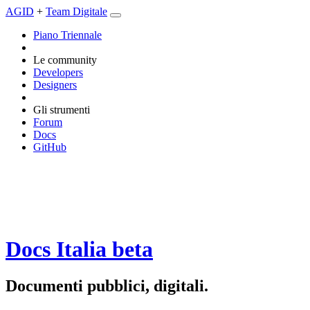
AGID
+
Team Digitale
Piano Triennale
Le community
Developers
Designers
Gli strumenti
Forum
Docs
GitHub
Docs Italia
beta
Documenti pubblici, digitali.