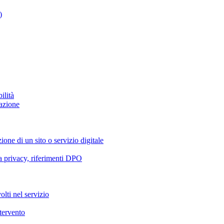
)
ilità
azione
ione di un sito o servizio digitale
va privacy, riferimenti DPO
olti nel servizio
ntervento