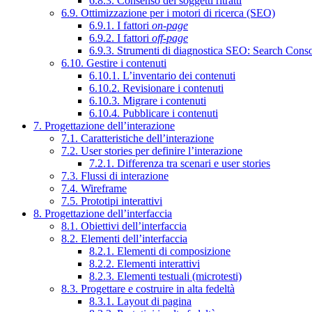
6.8.3. Consenso dei soggetti ritratti
6.9. Ottimizzazione per i motori di ricerca (SEO)
6.9.1. I fattori
on-page
6.9.2. I fattori
off-page
6.9.3. Strumenti di diagnostica SEO: Search Cons
6.10. Gestire i contenuti
6.10.1. L’inventario dei contenuti
6.10.2. Revisionare i contenuti
6.10.3. Migrare i contenuti
6.10.4. Pubblicare i contenuti
7. Progettazione dell’interazione
7.1. Caratteristiche dell’interazione
7.2. User stories per definire l’interazione
7.2.1. Differenza tra scenari e user stories
7.3. Flussi di interazione
7.4. Wireframe
7.5. Prototipi interattivi
8. Progettazione dell’interfaccia
8.1. Obiettivi dell’interfaccia
8.2. Elementi dell’interfaccia
8.2.1. Elementi di composizione
8.2.2. Elementi interattivi
8.2.3. Elementi testuali (microtesti)
8.3. Progettare e costruire in alta fedeltà
8.3.1. Layout di pagina