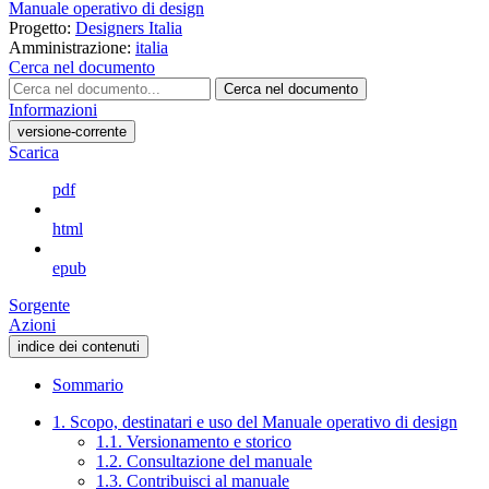
Manuale operativo di design
Progetto:
Designers Italia
Amministrazione:
italia
Cerca nel documento
Cerca nel documento
Informazioni
versione-corrente
Scarica
pdf
html
epub
Sorgente
Azioni
indice dei contenuti
Sommario
1. Scopo, destinatari e uso del Manuale operativo di design
1.1. Versionamento e storico
1.2. Consultazione del manuale
1.3. Contribuisci al manuale