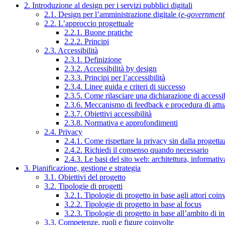
2. Introduzione al design per i servizi pubblici digitali
2.1. Design per l’amministrazione digitale (
e-government
2.2. L’approccio progettuale
2.2.1. Buone pratiche
2.2.2. Principi
2.3. Accessibilità
2.3.1. Definizione
2.3.2. Accessibilità by design
2.3.3. Principi per l’accessibilità
2.3.4. Linee guida e criteri di successo
2.3.5. Come rilasciare una dichiarazione di accessib
2.3.6. Meccanismo di feedback e procedura di attu
2.3.7. Obiettivi accessibilità
2.3.8. Normativa e approfondimenti
2.4. Privacy
2.4.1. Come rispettare la privacy sin dalla progettaz
2.4.2. Richiedi il consenso quando necessario
2.4.3. Le basi del sito web: architettura, informati
3. Pianificazione, gestione e strategia
3.1. Obiettivi del progetto
3.2. Tipologie di progetti
3.2.1. Tipologie di progetto in base agli attori coinv
3.2.2. Tipologie di progetto in base al focus
3.2.3. Tipologie di progetto in base all’ambito di i
3.3. Competenze, ruoli e figure coinvolte