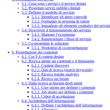
5.1. Cosa sono i servizi e il service design
5.2. Progettare servizi pubblici digitali
5.3. Definire il modello di servizio
5.3.1. Identificare gli attori coinvolti
5.3.2. Formulare la proposta di valore
5.3.3. Inquadrare gli elementi costitutivi del serviz
5.4. Descrivere il funzionamento del servizio
5.4.1. Mappare l’ecosistema
5.4.2. Rappresentare i flussi di servizio
5.5. Co-progettare le soluzioni
5.5.1. Workshop di co-progettazione
6. Progettazione dei contenuti
6.1. Cos’è il content design
6.2. Ricerca utente sui contenuti e il linguaggio
6.2.1. Content discovery
6.2.2. Dati di ricerca (search keywords)
6.2.3. Ricerca tramite analytics
6.2.4. Ricerca sui forum
6.3. Dalla ricerca ai bisogni degli utenti
6.3.1. User stories per definire i contenuti
6.3.2. Job stories per definire i contenuti
6.3.3. Criteri di accettazione
6.4. Architettura dell’informazione
6.4.1. Definire l’architettura dell’informazione
6.4.2. Alberatura