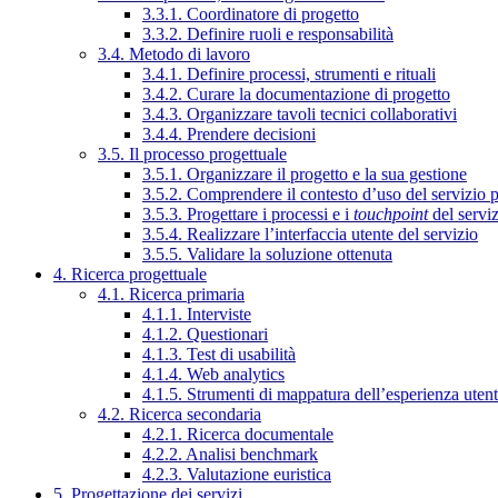
3.3.1. Coordinatore di progetto
3.3.2. Definire ruoli e responsabilità
3.4. Metodo di lavoro
3.4.1. Definire processi, strumenti e rituali
3.4.2. Curare la documentazione di progetto
3.4.3. Organizzare tavoli tecnici collaborativi
3.4.4. Prendere decisioni
3.5. Il processo progettuale
3.5.1. Organizzare il progetto e la sua gestione
3.5.2. Comprendere il contesto d’uso del servizio 
3.5.3. Progettare i processi e i
touchpoint
del servi
3.5.4. Realizzare l’interfaccia utente del servizio
3.5.5. Validare la soluzione ottenuta
4. Ricerca progettuale
4.1. Ricerca primaria
4.1.1. Interviste
4.1.2. Questionari
4.1.3. Test di usabilità
4.1.4. Web analytics
4.1.5. Strumenti di mappatura dell’esperienza uten
4.2. Ricerca secondaria
4.2.1. Ricerca documentale
4.2.2. Analisi benchmark
4.2.3. Valutazione euristica
5. Progettazione dei servizi