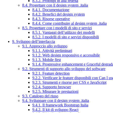
8.3.2. Prototipi in alta fedeltà
8.4. Progettare con il design system .italia
8.4.1. Documentazione
8.4.2. Benefici del design system
8.4.3. Risorse operative
8.4.4. Come contribuire al design system .italia
8.5. Progettare con i modelli di sito e servizi
8.5.1. Vantaggi dell’utilizzo dei modelli
8.5.2. I modelli di sito e servizi disponibili
9. Sviluppo dell’interfaccia
9.1. Approccio allo sviluppo
9.1.1. Attività preliminari
9.1.2. Web design responsivo e accessibile
9.1.3. Mobile first
9.1.4. Progressive enhancement e Graceful degrad
9.2. Strumenti di supporto allo sviluppo del software
9.2.1. Feature detection
9.2.2. Verificare le feature disponibili con Can I us
9.2.3. Strumenti e risorse per CSS e JavaScript
9.2.4. Supporto browser
9.2.5. Misurare le prestazioni
9.3. Catalogo del riuso
9.4. Sviluppare con il design system .italia
9.4.1. Il framework Bootstrap Italia
9.4.2. Il kit di sviluppo React