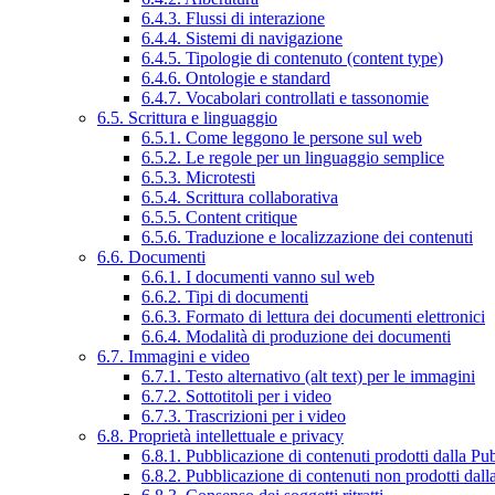
6.4.3. Flussi di interazione
6.4.4. Sistemi di navigazione
6.4.5. Tipologie di contenuto (content type)
6.4.6. Ontologie e standard
6.4.7. Vocabolari controllati e tassonomie
6.5. Scrittura e linguaggio
6.5.1. Come leggono le persone sul web
6.5.2. Le regole per un linguaggio semplice
6.5.3. Microtesti
6.5.4. Scrittura collaborativa
6.5.5. Content critique
6.5.6. Traduzione e localizzazione dei contenuti
6.6. Documenti
6.6.1. I documenti vanno sul web
6.6.2. Tipi di documenti
6.6.3. Formato di lettura dei documenti elettronici
6.6.4. Modalità di produzione dei documenti
6.7. Immagini e video
6.7.1. Testo alternativo (alt text) per le immagini
6.7.2. Sottotitoli per i video
6.7.3. Trascrizioni per i video
6.8. Proprietà intellettuale e privacy
6.8.1. Pubblicazione di contenuti prodotti dalla P
6.8.2. Pubblicazione di contenuti non prodotti dal