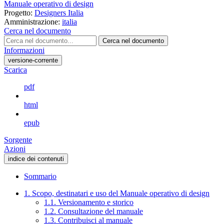
Manuale operativo di design
Progetto:
Designers Italia
Amministrazione:
italia
Cerca nel documento
Cerca nel documento
Informazioni
versione-corrente
Scarica
pdf
html
epub
Sorgente
Azioni
indice dei contenuti
Sommario
1. Scopo, destinatari e uso del Manuale operativo di design
1.1. Versionamento e storico
1.2. Consultazione del manuale
1.3. Contribuisci al manuale