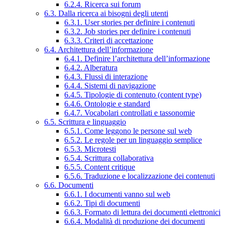
6.2.4. Ricerca sui forum
6.3. Dalla ricerca ai bisogni degli utenti
6.3.1. User stories per definire i contenuti
6.3.2. Job stories per definire i contenuti
6.3.3. Criteri di accettazione
6.4. Architettura dell’informazione
6.4.1. Definire l’architettura dell’informazione
6.4.2. Alberatura
6.4.3. Flussi di interazione
6.4.4. Sistemi di navigazione
6.4.5. Tipologie di contenuto (content type)
6.4.6. Ontologie e standard
6.4.7. Vocabolari controllati e tassonomie
6.5. Scrittura e linguaggio
6.5.1. Come leggono le persone sul web
6.5.2. Le regole per un linguaggio semplice
6.5.3. Microtesti
6.5.4. Scrittura collaborativa
6.5.5. Content critique
6.5.6. Traduzione e localizzazione dei contenuti
6.6. Documenti
6.6.1. I documenti vanno sul web
6.6.2. Tipi di documenti
6.6.3. Formato di lettura dei documenti elettronici
6.6.4. Modalità di produzione dei documenti