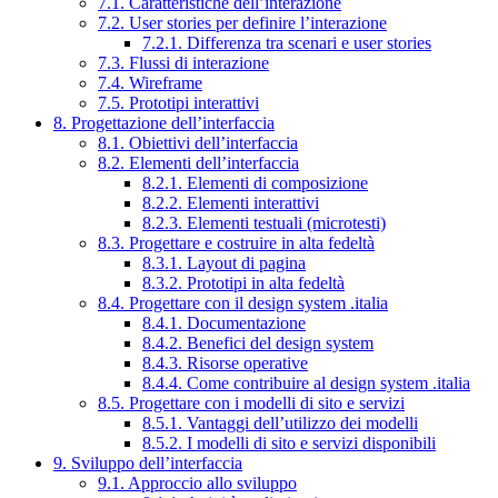
7.1. Caratteristiche dell’interazione
7.2. User stories per definire l’interazione
7.2.1. Differenza tra scenari e user stories
7.3. Flussi di interazione
7.4. Wireframe
7.5. Prototipi interattivi
8. Progettazione dell’interfaccia
8.1. Obiettivi dell’interfaccia
8.2. Elementi dell’interfaccia
8.2.1. Elementi di composizione
8.2.2. Elementi interattivi
8.2.3. Elementi testuali (microtesti)
8.3. Progettare e costruire in alta fedeltà
8.3.1. Layout di pagina
8.3.2. Prototipi in alta fedeltà
8.4. Progettare con il design system .italia
8.4.1. Documentazione
8.4.2. Benefici del design system
8.4.3. Risorse operative
8.4.4. Come contribuire al design system .italia
8.5. Progettare con i modelli di sito e servizi
8.5.1. Vantaggi dell’utilizzo dei modelli
8.5.2. I modelli di sito e servizi disponibili
9. Sviluppo dell’interfaccia
9.1. Approccio allo sviluppo