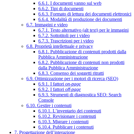
6.6.1. I documenti vanno sul web
6.6.2. Tipi di documenti
6.6.3. Formato di lettura dei documenti elettronici
6.6.4. Modalità di produzione dei documenti
6.7. Immagini e video
6.7.1. Testo alternativo (alt text) per le immagini
6.7.2. Sottotitoli per i video
6.7.3. Trascrizioni per i video
6.8. Proprietà intellettuale e privacy
6.8.1. Pubblicazione di contenuti prodotti dalla
Pubblica Amministrazione
6.8.2. Pubblicazione di contenuti non prodotti
dalla Pubblica Amministrazione
6.8.3. Consenso dei soggetti ritratti
6.9. Ottimizzazione per i motori di ricerca (SEO)
6.9.1. I fattori
on-page
6.9.2. I fattori
off-page
6.9.3. Strumenti di diagnostica SEO: Search
Console
6.10. Gestire i contenuti
6.10.1. L’inventario dei contenuti
6.10.2. Revisionare i contenuti
6.10.3. Migrare i contenuti
6.10.4. Pubblicare i contenuti
7. Progettazione dell’interazione