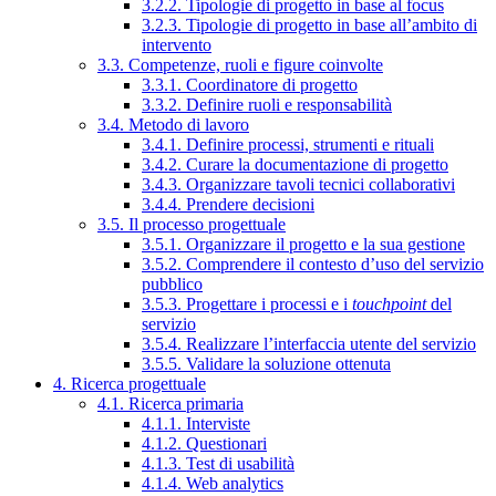
3.2.2. Tipologie di progetto in base al focus
3.2.3. Tipologie di progetto in base all’ambito di
intervento
3.3. Competenze, ruoli e figure coinvolte
3.3.1. Coordinatore di progetto
3.3.2. Definire ruoli e responsabilità
3.4. Metodo di lavoro
3.4.1. Definire processi, strumenti e rituali
3.4.2. Curare la documentazione di progetto
3.4.3. Organizzare tavoli tecnici collaborativi
3.4.4. Prendere decisioni
3.5. Il processo progettuale
3.5.1. Organizzare il progetto e la sua gestione
3.5.2. Comprendere il contesto d’uso del servizio
pubblico
3.5.3. Progettare i processi e i
touchpoint
del
servizio
3.5.4. Realizzare l’interfaccia utente del servizio
3.5.5. Validare la soluzione ottenuta
4. Ricerca progettuale
4.1. Ricerca primaria
4.1.1. Interviste
4.1.2. Questionari
4.1.3. Test di usabilità
4.1.4. Web analytics