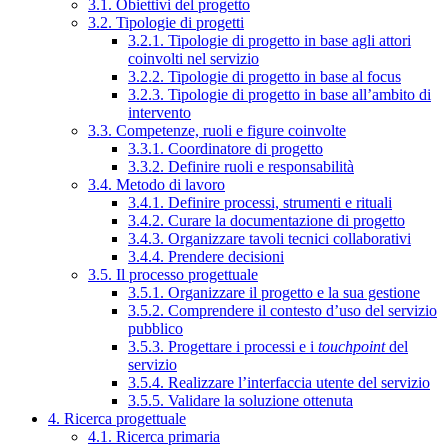
3.1. Obiettivi del progetto
3.2. Tipologie di progetti
3.2.1. Tipologie di progetto in base agli attori
coinvolti nel servizio
3.2.2. Tipologie di progetto in base al focus
3.2.3. Tipologie di progetto in base all’ambito di
intervento
3.3. Competenze, ruoli e figure coinvolte
3.3.1. Coordinatore di progetto
3.3.2. Definire ruoli e responsabilità
3.4. Metodo di lavoro
3.4.1. Definire processi, strumenti e rituali
3.4.2. Curare la documentazione di progetto
3.4.3. Organizzare tavoli tecnici collaborativi
3.4.4. Prendere decisioni
3.5. Il processo progettuale
3.5.1. Organizzare il progetto e la sua gestione
3.5.2. Comprendere il contesto d’uso del servizio
pubblico
3.5.3. Progettare i processi e i
touchpoint
del
servizio
3.5.4. Realizzare l’interfaccia utente del servizio
3.5.5. Validare la soluzione ottenuta
4. Ricerca progettuale
4.1. Ricerca primaria