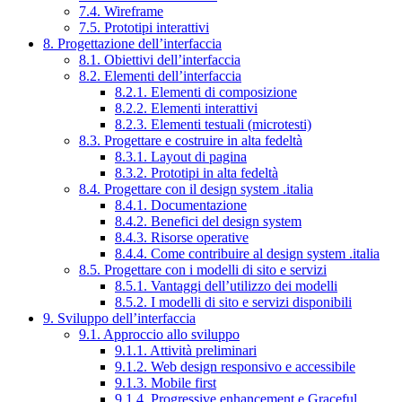
7.4. Wireframe
7.5. Prototipi interattivi
8. Progettazione dell’interfaccia
8.1. Obiettivi dell’interfaccia
8.2. Elementi dell’interfaccia
8.2.1. Elementi di composizione
8.2.2. Elementi interattivi
8.2.3. Elementi testuali (microtesti)
8.3. Progettare e costruire in alta fedeltà
8.3.1. Layout di pagina
8.3.2. Prototipi in alta fedeltà
8.4. Progettare con il design system .italia
8.4.1. Documentazione
8.4.2. Benefici del design system
8.4.3. Risorse operative
8.4.4. Come contribuire al design system .italia
8.5. Progettare con i modelli di sito e servizi
8.5.1. Vantaggi dell’utilizzo dei modelli
8.5.2. I modelli di sito e servizi disponibili
9. Sviluppo dell’interfaccia
9.1. Approccio allo sviluppo
9.1.1. Attività preliminari
9.1.2. Web design responsivo e accessibile
9.1.3. Mobile first
9.1.4. Progressive enhancement e Graceful