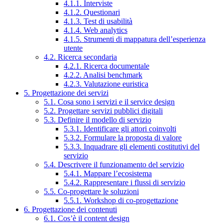
4.1.1. Interviste
4.1.2. Questionari
4.1.3. Test di usabilità
4.1.4. Web analytics
4.1.5. Strumenti di mappatura dell’esperienza
utente
4.2. Ricerca secondaria
4.2.1. Ricerca documentale
4.2.2. Analisi benchmark
4.2.3. Valutazione euristica
5. Progettazione dei servizi
5.1. Cosa sono i servizi e il service design
5.2. Progettare servizi pubblici digitali
5.3. Definire il modello di servizio
5.3.1. Identificare gli attori coinvolti
5.3.2. Formulare la proposta di valore
5.3.3. Inquadrare gli elementi costitutivi del
servizio
5.4. Descrivere il funzionamento del servizio
5.4.1. Mappare l’ecosistema
5.4.2. Rappresentare i flussi di servizio
5.5. Co-progettare le soluzioni
5.5.1. Workshop di co-progettazione
6. Progettazione dei contenuti
6.1. Cos’è il content design