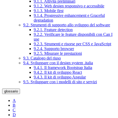
9.1.1. Attività preliminari
9.1.2. Web design responsivo e accessibile
9.1.3. Mobile first
9.1.4. Progressive enhancement e Graceful
degradation
9.2. Strumenti di supporto allo sviluppo del software
9.2.1. Feature detection
9.2.2. Verificare le feature disponibili con Can I
use
9.2.3. Strumenti e risorse per CSS e JavaScript
9.2.4. Supporto browser
9.2.5. Misurare le prestazioni
9.3. Catalogo del riuso
9.4. Sviluppare con il design system .italia
9.4.1. Il framework Bootstrap Italia
9.4.2. Il kit di sviluppo React
9.4.3. Il kit di sviluppo Angular
9.5. Sviluppare con i modelli di sito e servizi
glossario
A
B
C
D