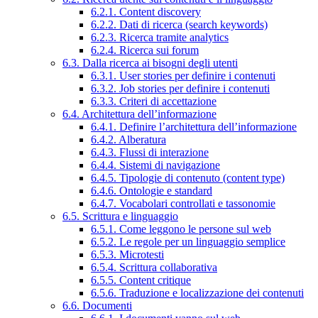
6.2.1. Content discovery
6.2.2. Dati di ricerca (search keywords)
6.2.3. Ricerca tramite analytics
6.2.4. Ricerca sui forum
6.3. Dalla ricerca ai bisogni degli utenti
6.3.1. User stories per definire i contenuti
6.3.2. Job stories per definire i contenuti
6.3.3. Criteri di accettazione
6.4. Architettura dell’informazione
6.4.1. Definire l’architettura dell’informazione
6.4.2. Alberatura
6.4.3. Flussi di interazione
6.4.4. Sistemi di navigazione
6.4.5. Tipologie di contenuto (content type)
6.4.6. Ontologie e standard
6.4.7. Vocabolari controllati e tassonomie
6.5. Scrittura e linguaggio
6.5.1. Come leggono le persone sul web
6.5.2. Le regole per un linguaggio semplice
6.5.3. Microtesti
6.5.4. Scrittura collaborativa
6.5.5. Content critique
6.5.6. Traduzione e localizzazione dei contenuti
6.6. Documenti