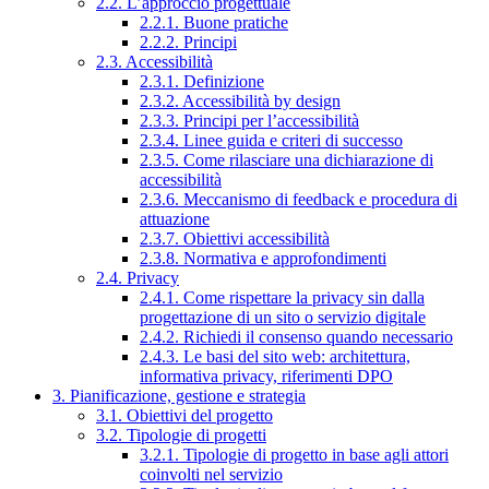
2.2. L’approccio progettuale
2.2.1. Buone pratiche
2.2.2. Principi
2.3. Accessibilità
2.3.1. Definizione
2.3.2. Accessibilità by design
2.3.3. Principi per l’accessibilità
2.3.4. Linee guida e criteri di successo
2.3.5. Come rilasciare una dichiarazione di
accessibilità
2.3.6. Meccanismo di feedback e procedura di
attuazione
2.3.7. Obiettivi accessibilità
2.3.8. Normativa e approfondimenti
2.4. Privacy
2.4.1. Come rispettare la privacy sin dalla
progettazione di un sito o servizio digitale
2.4.2. Richiedi il consenso quando necessario
2.4.3. Le basi del sito web: architettura,
informativa privacy, riferimenti DPO
3. Pianificazione, gestione e strategia
3.1. Obiettivi del progetto
3.2. Tipologie di progetti
3.2.1. Tipologie di progetto in base agli attori
coinvolti nel servizio