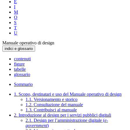
E
I
M
O
S
T
U
Manuale operativo di design
indici e glossario
contenuti
figure
tabelle
glossario
Sommario
1. Scopo, destinatari e uso del Manuale operativo di design
1.1. Versionamento e storico
1.2. Consultazione del manuale
1.3. Contribuisci al manuale
2. Introduzione al design per i servizi pubblici digitali
2.1. Design per l’amministrazione digitale (
e-
government
)