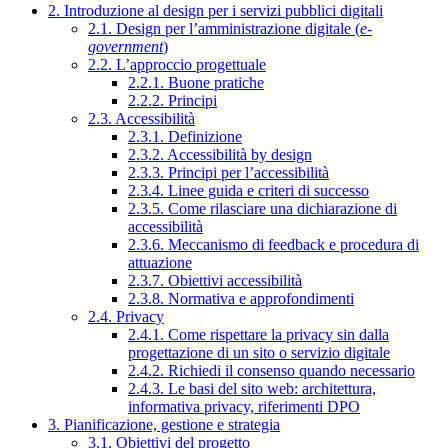
2. Introduzione al design per i servizi pubblici digitali
2.1. Design per l’amministrazione digitale (
e-
government
)
2.2. L’approccio progettuale
2.2.1. Buone pratiche
2.2.2. Principi
2.3. Accessibilità
2.3.1. Definizione
2.3.2. Accessibilità by design
2.3.3. Principi per l’accessibilità
2.3.4. Linee guida e criteri di successo
2.3.5. Come rilasciare una dichiarazione di
accessibilità
2.3.6. Meccanismo di feedback e procedura di
attuazione
2.3.7. Obiettivi accessibilità
2.3.8. Normativa e approfondimenti
2.4. Privacy
2.4.1. Come rispettare la privacy sin dalla
progettazione di un sito o servizio digitale
2.4.2. Richiedi il consenso quando necessario
2.4.3. Le basi del sito web: architettura,
informativa privacy, riferimenti DPO
3. Pianificazione, gestione e strategia
3.1. Obiettivi del progetto