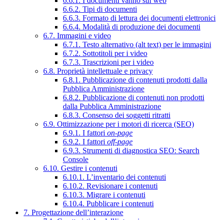
6.6.1. I documenti vanno sul web
6.6.2. Tipi di documenti
6.6.3. Formato di lettura dei documenti elettronici
6.6.4. Modalità di produzione dei documenti
6.7. Immagini e video
6.7.1. Testo alternativo (alt text) per le immagini
6.7.2. Sottotitoli per i video
6.7.3. Trascrizioni per i video
6.8. Proprietà intellettuale e privacy
6.8.1. Pubblicazione di contenuti prodotti dalla
Pubblica Amministrazione
6.8.2. Pubblicazione di contenuti non prodotti
dalla Pubblica Amministrazione
6.8.3. Consenso dei soggetti ritratti
6.9. Ottimizzazione per i motori di ricerca (SEO)
6.9.1. I fattori
on-page
6.9.2. I fattori
off-page
6.9.3. Strumenti di diagnostica SEO: Search
Console
6.10. Gestire i contenuti
6.10.1. L’inventario dei contenuti
6.10.2. Revisionare i contenuti
6.10.3. Migrare i contenuti
6.10.4. Pubblicare i contenuti
7. Progettazione dell’interazione