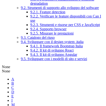
degradation
9.2. Strumenti di supporto allo sviluppo del software
9.2.1. Feature detection
9.2.2. Verificare le feature disponibili con Can I
use
9.2.3. Strumenti e risorse per CSS e JavaScript
9.2.4. Supporto browser
9.2.5. Misurare le prestazioni
9.3. Catalogo del riuso
9.4. Sviluppare con il design system .italia
9.4.1. Il framework Bootstrap Italia
9.4.2. Il kit di sviluppo React
9.4.3. Il kit di sviluppo Angular
9.5. Sviluppare con i modelli di sito e servizi
None
None
A
B
C
D
E
I
M