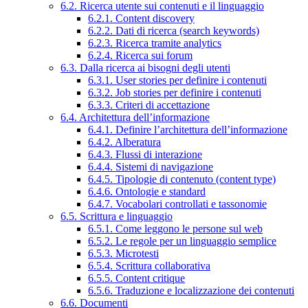
6.2. Ricerca utente sui contenuti e il linguaggio
6.2.1. Content discovery
6.2.2. Dati di ricerca (search keywords)
6.2.3. Ricerca tramite analytics
6.2.4. Ricerca sui forum
6.3. Dalla ricerca ai bisogni degli utenti
6.3.1. User stories per definire i contenuti
6.3.2. Job stories per definire i contenuti
6.3.3. Criteri di accettazione
6.4. Architettura dell’informazione
6.4.1. Definire l’architettura dell’informazione
6.4.2. Alberatura
6.4.3. Flussi di interazione
6.4.4. Sistemi di navigazione
6.4.5. Tipologie di contenuto (content type)
6.4.6. Ontologie e standard
6.4.7. Vocabolari controllati e tassonomie
6.5. Scrittura e linguaggio
6.5.1. Come leggono le persone sul web
6.5.2. Le regole per un linguaggio semplice
6.5.3. Microtesti
6.5.4. Scrittura collaborativa
6.5.5. Content critique
6.5.6. Traduzione e localizzazione dei contenuti
6.6. Documenti