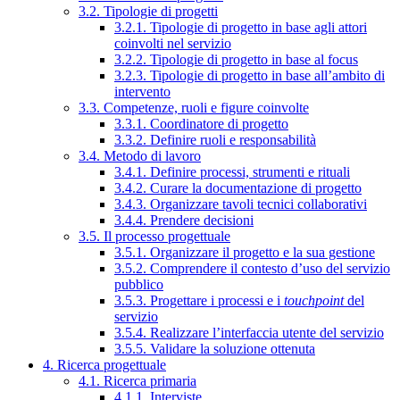
3.2. Tipologie di progetti
3.2.1. Tipologie di progetto in base agli attori
coinvolti nel servizio
3.2.2. Tipologie di progetto in base al focus
3.2.3. Tipologie di progetto in base all’ambito di
intervento
3.3. Competenze, ruoli e figure coinvolte
3.3.1. Coordinatore di progetto
3.3.2. Definire ruoli e responsabilità
3.4. Metodo di lavoro
3.4.1. Definire processi, strumenti e rituali
3.4.2. Curare la documentazione di progetto
3.4.3. Organizzare tavoli tecnici collaborativi
3.4.4. Prendere decisioni
3.5. Il processo progettuale
3.5.1. Organizzare il progetto e la sua gestione
3.5.2. Comprendere il contesto d’uso del servizio
pubblico
3.5.3. Progettare i processi e i
touchpoint
del
servizio
3.5.4. Realizzare l’interfaccia utente del servizio
3.5.5. Validare la soluzione ottenuta
4. Ricerca progettuale
4.1. Ricerca primaria
4.1.1. Interviste