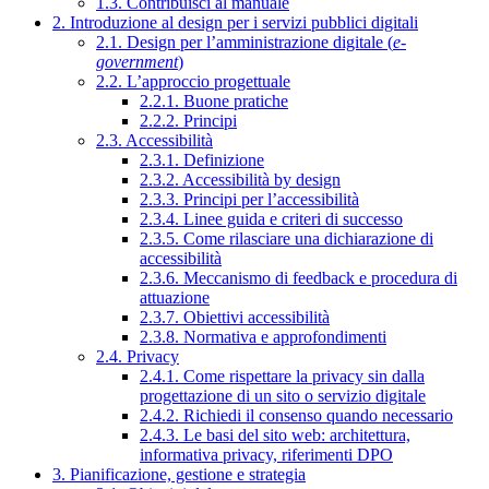
1.3. Contribuisci al manuale
2. Introduzione al design per i servizi pubblici digitali
2.1. Design per l’amministrazione digitale (
e-
government
)
2.2. L’approccio progettuale
2.2.1. Buone pratiche
2.2.2. Principi
2.3. Accessibilità
2.3.1. Definizione
2.3.2. Accessibilità by design
2.3.3. Principi per l’accessibilità
2.3.4. Linee guida e criteri di successo
2.3.5. Come rilasciare una dichiarazione di
accessibilità
2.3.6. Meccanismo di feedback e procedura di
attuazione
2.3.7. Obiettivi accessibilità
2.3.8. Normativa e approfondimenti
2.4. Privacy
2.4.1. Come rispettare la privacy sin dalla
progettazione di un sito o servizio digitale
2.4.2. Richiedi il consenso quando necessario
2.4.3. Le basi del sito web: architettura,
informativa privacy, riferimenti DPO
3. Pianificazione, gestione e strategia