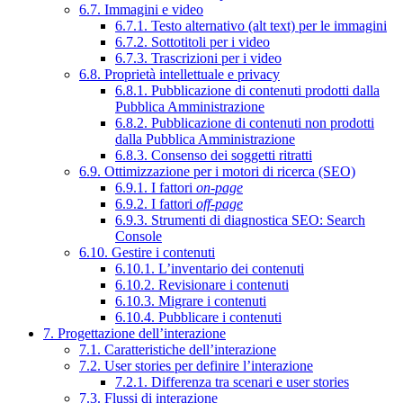
6.7. Immagini e video
6.7.1. Testo alternativo (alt text) per le immagini
6.7.2. Sottotitoli per i video
6.7.3. Trascrizioni per i video
6.8. Proprietà intellettuale e privacy
6.8.1. Pubblicazione di contenuti prodotti dalla
Pubblica Amministrazione
6.8.2. Pubblicazione di contenuti non prodotti
dalla Pubblica Amministrazione
6.8.3. Consenso dei soggetti ritratti
6.9. Ottimizzazione per i motori di ricerca (SEO)
6.9.1. I fattori
on-page
6.9.2. I fattori
off-page
6.9.3. Strumenti di diagnostica SEO: Search
Console
6.10. Gestire i contenuti
6.10.1. L’inventario dei contenuti
6.10.2. Revisionare i contenuti
6.10.3. Migrare i contenuti
6.10.4. Pubblicare i contenuti
7. Progettazione dell’interazione
7.1. Caratteristiche dell’interazione
7.2. User stories per definire l’interazione
7.2.1. Differenza tra scenari e user stories
7.3. Flussi di interazione