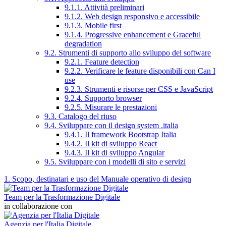
9.1.1. Attività preliminari
9.1.2. Web design responsivo e accessibile
9.1.3. Mobile first
9.1.4. Progressive enhancement e Graceful
degradation
9.2. Strumenti di supporto allo sviluppo del software
9.2.1. Feature detection
9.2.2. Verificare le feature disponibili con Can I
use
9.2.3. Strumenti e risorse per CSS e JavaScript
9.2.4. Supporto browser
9.2.5. Misurare le prestazioni
9.3. Catalogo del riuso
9.4. Sviluppare con il design system .italia
9.4.1. Il framework Bootstrap Italia
9.4.2. Il kit di sviluppo React
9.4.3. Il kit di sviluppo Angular
9.5. Sviluppare con i modelli di sito e servizi
1. Scopo, destinatari e uso del Manuale operativo di design
Team per la Trasformazione Digitale
in collaborazione con
Agenzia per l'Italia Digitale