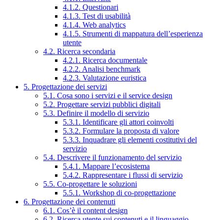
4.1.2. Questionari
4.1.3. Test di usabilità
4.1.4. Web analytics
4.1.5. Strumenti di mappatura dell’esperienza
utente
4.2. Ricerca secondaria
4.2.1. Ricerca documentale
4.2.2. Analisi benchmark
4.2.3. Valutazione euristica
5. Progettazione dei servizi
5.1. Cosa sono i servizi e il service design
5.2. Progettare servizi pubblici digitali
5.3. Definire il modello di servizio
5.3.1. Identificare gli attori coinvolti
5.3.2. Formulare la proposta di valore
5.3.3. Inquadrare gli elementi costitutivi del
servizio
5.4. Descrivere il funzionamento del servizio
5.4.1. Mappare l’ecosistema
5.4.2. Rappresentare i flussi di servizio
5.5. Co-progettare le soluzioni
5.5.1. Workshop di co-progettazione
6. Progettazione dei contenuti
6.1. Cos’è il content design
6.2. Ricerca utente sui contenuti e il linguaggio