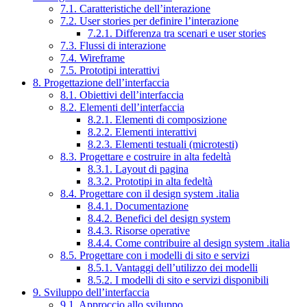
7.1. Caratteristiche dell’interazione
7.2. User stories per definire l’interazione
7.2.1. Differenza tra scenari e user stories
7.3. Flussi di interazione
7.4. Wireframe
7.5. Prototipi interattivi
8. Progettazione dell’interfaccia
8.1. Obiettivi dell’interfaccia
8.2. Elementi dell’interfaccia
8.2.1. Elementi di composizione
8.2.2. Elementi interattivi
8.2.3. Elementi testuali (microtesti)
8.3. Progettare e costruire in alta fedeltà
8.3.1. Layout di pagina
8.3.2. Prototipi in alta fedeltà
8.4. Progettare con il design system .italia
8.4.1. Documentazione
8.4.2. Benefici del design system
8.4.3. Risorse operative
8.4.4. Come contribuire al design system .italia
8.5. Progettare con i modelli di sito e servizi
8.5.1. Vantaggi dell’utilizzo dei modelli
8.5.2. I modelli di sito e servizi disponibili
9. Sviluppo dell’interfaccia
9.1. Approccio allo sviluppo