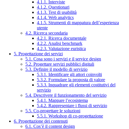
4.1.1. Interviste
4.1.2. Questionari
4.1.3. Test di usabilità
4.1.4. Web analytics
4.1.5. Strumenti di mappatura dell’esperienza
utente
4.2. Ricerca secondaria
4.2.1. Ricerca documentale
4.2.2. Analisi benchmark
4.2.3. Valutazione euristica
5. Progettazione dei servizi
5.1. Cosa sono i servizi e il service design
5.2. Progettare servizi pubblici digitali
5.3. Definire il modello di servizio
5.3.1. Identificare gli attori coinvolti
5.3.2. Formulare la proposta di valore
5.3.3. Inquadrare gli elementi costitutivi del
servizio
5.4. Descrivere il funzionamento del servizio
5.4.1. Mappare l’ecosistema
5.4.2. Rappresentare i flussi di servizio
5.5. Co-progettare le soluzioni
5.5.1. Workshop di co-progettazione
6. Progettazione dei contenuti
6.1. Cos’è il content design