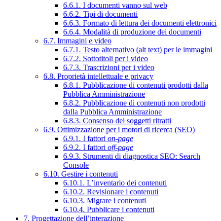
6.6.1. I documenti vanno sul web
6.6.2. Tipi di documenti
6.6.3. Formato di lettura dei documenti elettronici
6.6.4. Modalità di produzione dei documenti
6.7. Immagini e video
6.7.1. Testo alternativo (alt text) per le immagini
6.7.2. Sottotitoli per i video
6.7.3. Trascrizioni per i video
6.8. Proprietà intellettuale e privacy
6.8.1. Pubblicazione di contenuti prodotti dalla
Pubblica Amministrazione
6.8.2. Pubblicazione di contenuti non prodotti
dalla Pubblica Amministrazione
6.8.3. Consenso dei soggetti ritratti
6.9. Ottimizzazione per i motori di ricerca (SEO)
6.9.1. I fattori
on-page
6.9.2. I fattori
off-page
6.9.3. Strumenti di diagnostica SEO: Search
Console
6.10. Gestire i contenuti
6.10.1. L’inventario dei contenuti
6.10.2. Revisionare i contenuti
6.10.3. Migrare i contenuti
6.10.4. Pubblicare i contenuti
7. Progettazione dell’interazione