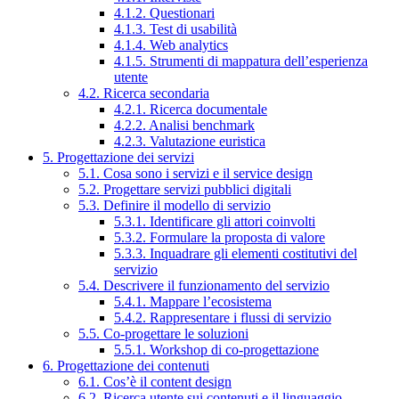
4.1.2. Questionari
4.1.3. Test di usabilità
4.1.4. Web analytics
4.1.5. Strumenti di mappatura dell’esperienza
utente
4.2. Ricerca secondaria
4.2.1. Ricerca documentale
4.2.2. Analisi benchmark
4.2.3. Valutazione euristica
5. Progettazione dei servizi
5.1. Cosa sono i servizi e il service design
5.2. Progettare servizi pubblici digitali
5.3. Definire il modello di servizio
5.3.1. Identificare gli attori coinvolti
5.3.2. Formulare la proposta di valore
5.3.3. Inquadrare gli elementi costitutivi del
servizio
5.4. Descrivere il funzionamento del servizio
5.4.1. Mappare l’ecosistema
5.4.2. Rappresentare i flussi di servizio
5.5. Co-progettare le soluzioni
5.5.1. Workshop di co-progettazione
6. Progettazione dei contenuti
6.1. Cos’è il content design
6.2. Ricerca utente sui contenuti e il linguaggio