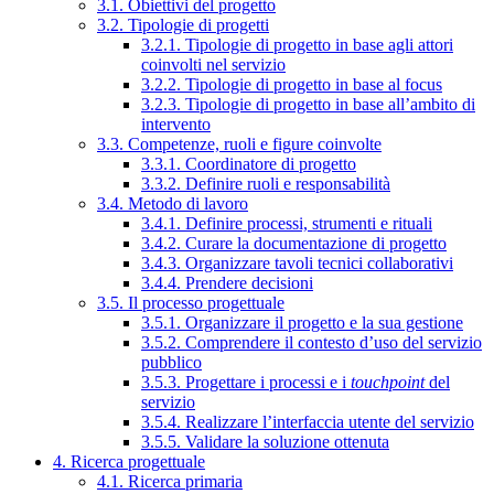
3.1. Obiettivi del progetto
3.2. Tipologie di progetti
3.2.1. Tipologie di progetto in base agli attori
coinvolti nel servizio
3.2.2. Tipologie di progetto in base al focus
3.2.3. Tipologie di progetto in base all’ambito di
intervento
3.3. Competenze, ruoli e figure coinvolte
3.3.1. Coordinatore di progetto
3.3.2. Definire ruoli e responsabilità
3.4. Metodo di lavoro
3.4.1. Definire processi, strumenti e rituali
3.4.2. Curare la documentazione di progetto
3.4.3. Organizzare tavoli tecnici collaborativi
3.4.4. Prendere decisioni
3.5. Il processo progettuale
3.5.1. Organizzare il progetto e la sua gestione
3.5.2. Comprendere il contesto d’uso del servizio
pubblico
3.5.3. Progettare i processi e i
touchpoint
del
servizio
3.5.4. Realizzare l’interfaccia utente del servizio
3.5.5. Validare la soluzione ottenuta
4. Ricerca progettuale
4.1. Ricerca primaria