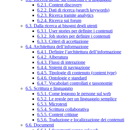
6.2.1. Content discovery
6.2.2. Dati di ricerca (search keywords)
6.2.3. Ricerca tramite analytics
6.2.4. Ricerca sui forum
6.3. Dalla ricerca ai bisogni degli utenti
6.3.1. User stories per definire i contenuti
6.3.2. Job stories per definire i contenuti
6.3.3. Criteri di accettazione
6.4. Architettura dell’informazione
6.4.1. Definire l’architettura dell’informazione
6.4.2. Alberatura
6.4.3. Flussi di interazione
6.4.4. Sistemi di navigazione
6.4.5. Tipologie di contenuto (content type)
6.4.6. Ontologie e standard
6.4.7. Vocabolari controllati e tassonomie
6.5. Scrittura e linguaggio
6.5.1. Come leggono le persone sul web
6.5.2. Le regole per un linguaggio semplice
6.5.3. Microtesti
6.5.4. Scrittura collaborativa
6.5.5. Content critique
6.5.6. Traduzione e localizzazione dei contenuti
6.6. Documenti