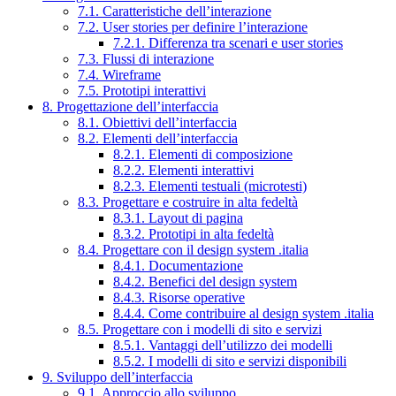
7.1. Caratteristiche dell’interazione
7.2. User stories per definire l’interazione
7.2.1. Differenza tra scenari e user stories
7.3. Flussi di interazione
7.4. Wireframe
7.5. Prototipi interattivi
8. Progettazione dell’interfaccia
8.1. Obiettivi dell’interfaccia
8.2. Elementi dell’interfaccia
8.2.1. Elementi di composizione
8.2.2. Elementi interattivi
8.2.3. Elementi testuali (microtesti)
8.3. Progettare e costruire in alta fedeltà
8.3.1. Layout di pagina
8.3.2. Prototipi in alta fedeltà
8.4. Progettare con il design system .italia
8.4.1. Documentazione
8.4.2. Benefici del design system
8.4.3. Risorse operative
8.4.4. Come contribuire al design system .italia
8.5. Progettare con i modelli di sito e servizi
8.5.1. Vantaggi dell’utilizzo dei modelli
8.5.2. I modelli di sito e servizi disponibili
9. Sviluppo dell’interfaccia
9.1. Approccio allo sviluppo