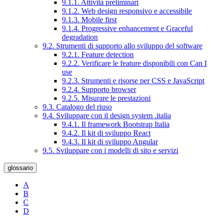
9.1.1. Attività preliminari
9.1.2. Web design responsivo e accessibile
9.1.3. Mobile first
9.1.4. Progressive enhancement e Graceful
degradation
9.2. Strumenti di supporto allo sviluppo del software
9.2.1. Feature detection
9.2.2. Verificare le feature disponibili con Can I
use
9.2.3. Strumenti e risorse per CSS e JavaScript
9.2.4. Supporto browser
9.2.5. Misurare le prestazioni
9.3. Catalogo del riuso
9.4. Sviluppare con il design system .italia
9.4.1. Il framework Bootstrap Italia
9.4.2. Il kit di sviluppo React
9.4.3. Il kit di sviluppo Angular
9.5. Sviluppare con i modelli di sito e servizi
glossario
A
B
C
D