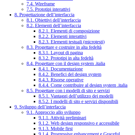
7.4. Wireframe
7.5. Prototipi interattivi
8. Progettazione dell’interfaccia
8.1. Obiettivi dell’interfaccia
8.2. Elementi dell’interfaccia
8.2.1. Elementi di composizione
8.2.2. Elementi interattivi
8.2.3. Elementi testuali (microtesti)
8.3. Progettare e costruire in alta fedeltà
8.3.1. Layout di pagina
8.3.2. Prototipi in alta fedeltà
8.4. Progettare con il design system .italia
8.4.1. Documentazione
8.4.2. Benefici del design system
8.4.3. Risorse operative
8.4.4. Come contribuire al design system .italia
8.5. Progettare con i modelli di sito e servizi
8.5.1. Vantaggi dell’utilizzo dei modelli
8.5.2. I modelli di sito e servizi disponibili
9. Sviluppo dell’interfaccia
9.1. Approccio allo sviluppo
9.1.1. Attività preliminari
9.1.2. Web design responsivo e accessibile
9.1.3. Mobile first
9.1.4. Progressive enhancement e Graceful