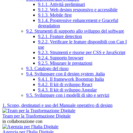
9.1.1. Attività preliminari
9.1.2. Web design responsivo e accessibile
9.1.3. Mobile first
9.1.4. Progressive enhancement e Graceful
degradation
9.2. Strumenti di supporto allo sviluppo del software
9.2.1. Feature detection
9.2.2. Verificare le feature disponibili con Can I
use
9.2.3. Strumenti e risorse per CSS e JavaScript
9.2.4. Supporto browser
9.2.5. Misurare le prestazioni
9.3. Catalogo del riuso
9.4. Sviluppare con il design system .italia
9.4.1. Il framework Bootstrap Italia
9.4.2. Il kit di sviluppo React
9.4.3. Il kit di sviluppo Angular
9.5. Sviluppare con i modelli di sito e servizi
1. Scopo, destinatari e uso del Manuale operativo di design
Team per la Trasformazione Digitale
in collaborazione con
Agenzia per l'Italia Digitale