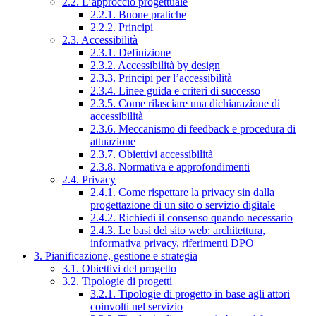
2.2. L’approccio progettuale
2.2.1. Buone pratiche
2.2.2. Principi
2.3. Accessibilità
2.3.1. Definizione
2.3.2. Accessibilità by design
2.3.3. Principi per l’accessibilità
2.3.4. Linee guida e criteri di successo
2.3.5. Come rilasciare una dichiarazione di
accessibilità
2.3.6. Meccanismo di feedback e procedura di
attuazione
2.3.7. Obiettivi accessibilità
2.3.8. Normativa e approfondimenti
2.4. Privacy
2.4.1. Come rispettare la privacy sin dalla
progettazione di un sito o servizio digitale
2.4.2. Richiedi il consenso quando necessario
2.4.3. Le basi del sito web: architettura,
informativa privacy, riferimenti DPO
3. Pianificazione, gestione e strategia
3.1. Obiettivi del progetto
3.2. Tipologie di progetti
3.2.1. Tipologie di progetto in base agli attori
coinvolti nel servizio