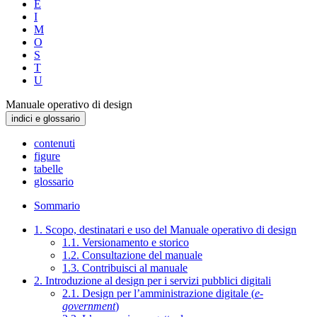
E
I
M
O
S
T
U
Manuale operativo di design
indici e glossario
contenuti
figure
tabelle
glossario
Sommario
1. Scopo, destinatari e uso del Manuale operativo di design
1.1. Versionamento e storico
1.2. Consultazione del manuale
1.3. Contribuisci al manuale
2. Introduzione al design per i servizi pubblici digitali
2.1. Design per l’amministrazione digitale (
e-
government
)