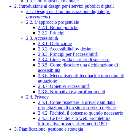
1.3. Contribuisci al manuale
2. Introduzione al design per i servizi pubblici digitali
2.1. Design per l’amministrazione digitale (
e-
government
)
2.2. L’approccio progettuale
2.2.1. Buone pratiche
2.2.2. Principi
2.3. Accessibilità
2.3.1. Definizione
2.3.2. Accessibilità by design
2.3.3. Principi per l’accessibilità
2.3.4. Linee guida e criteri di successo
2.3.5. Come rilasciare una dichiarazione di
accessibilità
2.3.6. Meccanismo di feedback e procedura di
attuazione
2.3.7. Obiettivi accessibilità
2.3.8. Normativa e approfondimenti
2.4. Privacy
2.4.1. Come rispettare la privacy sin dalla
progettazione di un sito o servizio digitale
2.4.2. Richiedi il consenso quando necessario
2.4.3. Le basi del sito web: architettura,
informativa privacy, riferimenti DPO
3. Pianificazione, gestione e strategia