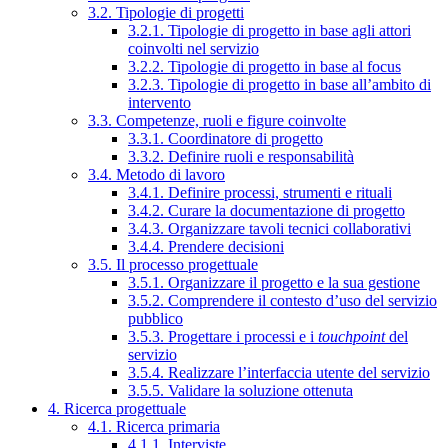
3.2. Tipologie di progetti
3.2.1. Tipologie di progetto in base agli attori
coinvolti nel servizio
3.2.2. Tipologie di progetto in base al focus
3.2.3. Tipologie di progetto in base all’ambito di
intervento
3.3. Competenze, ruoli e figure coinvolte
3.3.1. Coordinatore di progetto
3.3.2. Definire ruoli e responsabilità
3.4. Metodo di lavoro
3.4.1. Definire processi, strumenti e rituali
3.4.2. Curare la documentazione di progetto
3.4.3. Organizzare tavoli tecnici collaborativi
3.4.4. Prendere decisioni
3.5. Il processo progettuale
3.5.1. Organizzare il progetto e la sua gestione
3.5.2. Comprendere il contesto d’uso del servizio
pubblico
3.5.3. Progettare i processi e i
touchpoint
del
servizio
3.5.4. Realizzare l’interfaccia utente del servizio
3.5.5. Validare la soluzione ottenuta
4. Ricerca progettuale
4.1. Ricerca primaria
4.1.1. Interviste