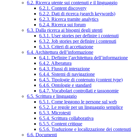
6.2. Ricerca utente sui contenuti e il linguaggio
6.2.1. Content discovery
6.2.2. Dati di ricerca (search keywords)
6.2.3. Ricerca tramite analytics
6.2.4. Ricerca sui forum
6.3. Dalla ricerca ai bisogni degli utenti
6.3.1. User stories per definire i contenuti
6.3.2. Job stories per definire i contenuti
6.3.3. Criteri di accettazione
6.4. Architettura dell’informazione
6.4.1. Definire l’architettura dell’informazione
6.4.2. Alberatura
6.4.3. Flussi di interazione
6.4.4. Sistemi di navigazione
6.4.5. Tipologie di contenuto (content type)
6.4.6. Ontologie e standard
6.4.7. Vocabolari controllati e tassonomie
6.5. Scrittura e linguaggio
6.5.1. Come leggono le persone sul web
6.5.2. Le regole per un linguaggio semplice
6.5.3. Microtesti
6.5.4. Scrittura collaborativa
6.5.5. Content critique
6.5.6. Traduzione e localizzazione dei contenuti
6.6. Documenti