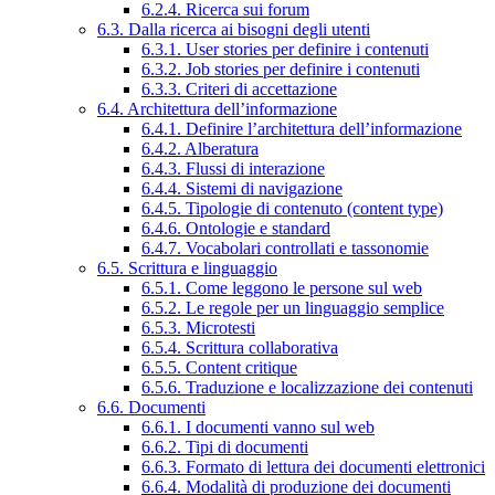
6.2.4. Ricerca sui forum
6.3. Dalla ricerca ai bisogni degli utenti
6.3.1. User stories per definire i contenuti
6.3.2. Job stories per definire i contenuti
6.3.3. Criteri di accettazione
6.4. Architettura dell’informazione
6.4.1. Definire l’architettura dell’informazione
6.4.2. Alberatura
6.4.3. Flussi di interazione
6.4.4. Sistemi di navigazione
6.4.5. Tipologie di contenuto (content type)
6.4.6. Ontologie e standard
6.4.7. Vocabolari controllati e tassonomie
6.5. Scrittura e linguaggio
6.5.1. Come leggono le persone sul web
6.5.2. Le regole per un linguaggio semplice
6.5.3. Microtesti
6.5.4. Scrittura collaborativa
6.5.5. Content critique
6.5.6. Traduzione e localizzazione dei contenuti
6.6. Documenti
6.6.1. I documenti vanno sul web
6.6.2. Tipi di documenti
6.6.3. Formato di lettura dei documenti elettronici
6.6.4. Modalità di produzione dei documenti