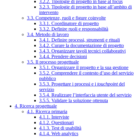
3.2.2. Tipologie di progetto in base al focus
3.2.3. Tipologie di progetto in base all’ambito di
intervento
3.3. Competenze, ruoli e figure coinvolte
3.3.1. Coordinatore di progetto
3.3.2. Definire ruoli e responsabilità
3.4. Metodo di lavoro
3.4.1. Definire processi, strumenti e rituali
3.4.2. Curare la documentazione di progetto
3.4.3. Organizzare tavoli tecnici collaborativi
3.4.4. Prendere decisioni
3.5. Il processo progettuale
3.5.1. Organizzare il progetto e la sua gestione
3.5.2. Comprendere il contesto d’uso del servizio
pubblico
3.5.3. Progettare i processi e i
touchpoint
del
servizio
3.5.4. Realizzare l’interfaccia utente del servizio
3.5.5. Validare la soluzione ottenuta
4. Ricerca progettuale
4.1. Ricerca primaria
4.1.1. Interviste
4.1.2. Questionari
4.1.3. Test di usabilità
4.1.4. Web analytics