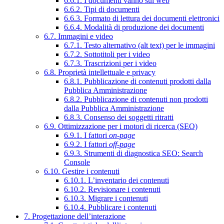
6.6.1. I documenti vanno sul web
6.6.2. Tipi di documenti
6.6.3. Formato di lettura dei documenti elettronici
6.6.4. Modalità di produzione dei documenti
6.7. Immagini e video
6.7.1. Testo alternativo (alt text) per le immagini
6.7.2. Sottotitoli per i video
6.7.3. Trascrizioni per i video
6.8. Proprietà intellettuale e privacy
6.8.1. Pubblicazione di contenuti prodotti dalla
Pubblica Amministrazione
6.8.2. Pubblicazione di contenuti non prodotti
dalla Pubblica Amministrazione
6.8.3. Consenso dei soggetti ritratti
6.9. Ottimizzazione per i motori di ricerca (SEO)
6.9.1. I fattori
on-page
6.9.2. I fattori
off-page
6.9.3. Strumenti di diagnostica SEO: Search
Console
6.10. Gestire i contenuti
6.10.1. L’inventario dei contenuti
6.10.2. Revisionare i contenuti
6.10.3. Migrare i contenuti
6.10.4. Pubblicare i contenuti
7. Progettazione dell’interazione