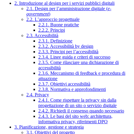
2. Introduzione al design per i servizi pubblici digitali
2.1. Design per l’amministrazione digitale (
e-
government
)
2.2. L’approccio progettuale
2.2.1. Buone pratiche
2.2.2. Principi
2.3. Accessibilità
2.3.1. Definizione
2.3.2. Accessibilità by design
2.3.3. Principi per l’accessibilità
2.3.4. Linee guida e criteri di successo
2.3.5. Come rilasciare una dichiarazione di
accessibilità
2.3.6. Meccanismo di feedback e procedura di
attuazione
2.3.7. Obiettivi accessibilità
2.3.8. Normativa e approfondimenti
2.4. Privacy
2.4.1. Come rispettare la privacy sin dalla
progettazione di un sito o servizio digitale
2.4.2. Richiedi il consenso quando necessario
2.4.3. Le basi del sito web: architettura,
informativa privacy, riferimenti DPO
3. Pianificazione, gestione e strategia
3.1. Obiettivi del progetto