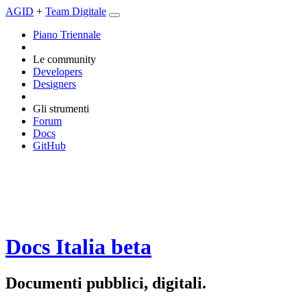
AGID
+
Team Digitale
Piano Triennale
Le community
Developers
Designers
Gli strumenti
Forum
Docs
GitHub
Docs Italia
beta
Documenti pubblici, digitali.