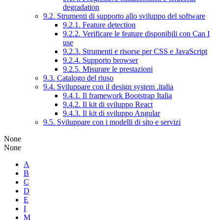
degradation
9.2. Strumenti di supporto allo sviluppo del software
9.2.1. Feature detection
9.2.2. Verificare le feature disponibili con Can I
use
9.2.3. Strumenti e risorse per CSS e JavaScript
9.2.4. Supporto browser
9.2.5. Misurare le prestazioni
9.3. Catalogo del riuso
9.4. Sviluppare con il design system .italia
9.4.1. Il framework Bootstrap Italia
9.4.2. Il kit di sviluppo React
9.4.3. Il kit di sviluppo Angular
9.5. Sviluppare con i modelli di sito e servizi
None
None
A
B
C
D
E
I
M