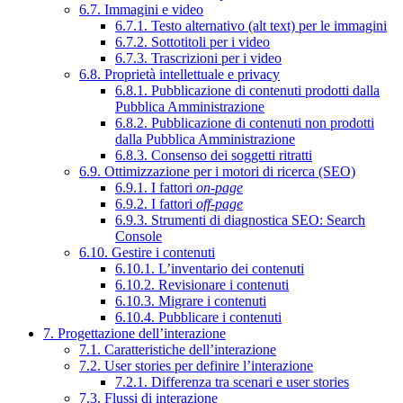
6.7. Immagini e video
6.7.1. Testo alternativo (alt text) per le immagini
6.7.2. Sottotitoli per i video
6.7.3. Trascrizioni per i video
6.8. Proprietà intellettuale e privacy
6.8.1. Pubblicazione di contenuti prodotti dalla
Pubblica Amministrazione
6.8.2. Pubblicazione di contenuti non prodotti
dalla Pubblica Amministrazione
6.8.3. Consenso dei soggetti ritratti
6.9. Ottimizzazione per i motori di ricerca (SEO)
6.9.1. I fattori
on-page
6.9.2. I fattori
off-page
6.9.3. Strumenti di diagnostica SEO: Search
Console
6.10. Gestire i contenuti
6.10.1. L’inventario dei contenuti
6.10.2. Revisionare i contenuti
6.10.3. Migrare i contenuti
6.10.4. Pubblicare i contenuti
7. Progettazione dell’interazione
7.1. Caratteristiche dell’interazione
7.2. User stories per definire l’interazione
7.2.1. Differenza tra scenari e user stories
7.3. Flussi di interazione