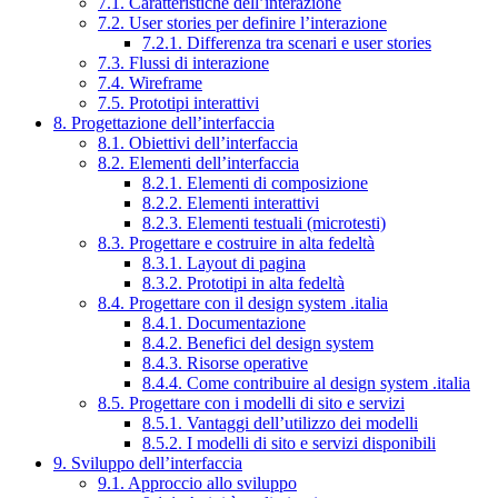
7.1. Caratteristiche dell’interazione
7.2. User stories per definire l’interazione
7.2.1. Differenza tra scenari e user stories
7.3. Flussi di interazione
7.4. Wireframe
7.5. Prototipi interattivi
8. Progettazione dell’interfaccia
8.1. Obiettivi dell’interfaccia
8.2. Elementi dell’interfaccia
8.2.1. Elementi di composizione
8.2.2. Elementi interattivi
8.2.3. Elementi testuali (microtesti)
8.3. Progettare e costruire in alta fedeltà
8.3.1. Layout di pagina
8.3.2. Prototipi in alta fedeltà
8.4. Progettare con il design system .italia
8.4.1. Documentazione
8.4.2. Benefici del design system
8.4.3. Risorse operative
8.4.4. Come contribuire al design system .italia
8.5. Progettare con i modelli di sito e servizi
8.5.1. Vantaggi dell’utilizzo dei modelli
8.5.2. I modelli di sito e servizi disponibili
9. Sviluppo dell’interfaccia
9.1. Approccio allo sviluppo