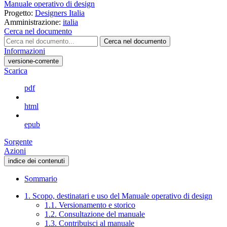
Manuale operativo di design
Progetto:
Designers Italia
Amministrazione:
italia
Cerca nel documento
Cerca nel documento
Informazioni
versione-corrente
Scarica
pdf
html
epub
Sorgente
Azioni
indice dei contenuti
Sommario
1. Scopo, destinatari e uso del Manuale operativo di design
1.1. Versionamento e storico
1.2. Consultazione del manuale
1.3. Contribuisci al manuale