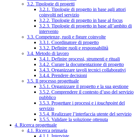
3.2. Tipologie di progetti
3.2.1. Tipologie di progetto in base agli attori
coinvolti nel servizio
3.2.2. Tipologie di progetto in base al focus
3.2.3. Tipologie di progetto in base all’ambito di
intervento
3.3. Competenze, ruoli e figure coinvolte
3.3.1. Coordinatore di progetto
3.3.2. Definire ruoli e responsabilità
3.4. Metodo di lavoro
3.4.1. Definire processi, strumenti e rituali
3.4.2. Curare la documentazione di progetto
3.4.3. Organizzare tavoli tecnici collaborativi
3.4.4. Prendere decisioni
3.5. Il processo progettuale
3.5.1. Organizzare il progetto e la sua gestione
3.5.2. Comprendere il contesto d’uso del servizio
pubblico
3.5.3. Progettare i processi e i
touchpoint
del
servizio
3.5.4. Realizzare l’interfaccia utente del servizio
3.5.5. Validare la soluzione ottenuta
4. Ricerca progettuale
4.1. Ricerca primaria
4.1.1. Interviste