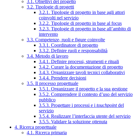
3.1. Obiettivi del progetto
3.2. Tipologie di progetti
3.2.1. Tipologie di progetto in base agli attori
coinvolti nel servizio
3.2.2. Tipologie di progetto in base al focus
3.2.3. Tipologie di progetto in base all’ambito di
intervento
3.3. Competenze, ruoli e figure coinvolte
3.3.1. Coordinatore di progetto
3.3.2. Definire ruoli e responsabilità
3.4. Metodo di lavoro
3.4.1. Definire processi, strumenti e rituali
3.4.2. Curare la documentazione di progetto
3.4.3. Organizzare tavoli tecnici collaborativi
3.4.4. Prendere decisioni
3.5. Il processo progettuale
3.5.1. Organizzare il progetto e la sua gestione
3.5.2. Comprendere il contesto d’uso del servizio
pubblico
3.5.3. Progettare i processi e i
touchpoint
del
servizio
3.5.4. Realizzare l’interfaccia utente del servizio
3.5.5. Validare la soluzione ottenuta
4. Ricerca progettuale
4.1. Ricerca primaria