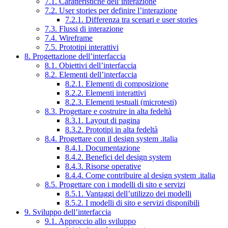
7.1. Caratteristiche dell’interazione
7.2. User stories per definire l’interazione
7.2.1. Differenza tra scenari e user stories
7.3. Flussi di interazione
7.4. Wireframe
7.5. Prototipi interattivi
8. Progettazione dell’interfaccia
8.1. Obiettivi dell’interfaccia
8.2. Elementi dell’interfaccia
8.2.1. Elementi di composizione
8.2.2. Elementi interattivi
8.2.3. Elementi testuali (microtesti)
8.3. Progettare e costruire in alta fedeltà
8.3.1. Layout di pagina
8.3.2. Prototipi in alta fedeltà
8.4. Progettare con il design system .italia
8.4.1. Documentazione
8.4.2. Benefici del design system
8.4.3. Risorse operative
8.4.4. Come contribuire al design system .italia
8.5. Progettare con i modelli di sito e servizi
8.5.1. Vantaggi dell’utilizzo dei modelli
8.5.2. I modelli di sito e servizi disponibili
9. Sviluppo dell’interfaccia
9.1. Approccio allo sviluppo