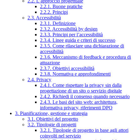
2.2. L’approccio progettuale
2.2.1. Buone pratiche
2.2.2. Principi
2.3. Accessibilità
2.3.1. Definizione
2.3.2. Accessibilità by design
2.3.3. Principi per l’accessibilità
2.3.4. Linee guida e criteri di successo
2.3.5. Come rilasciare una dichiarazione di
accessibilità
2.3.6. Meccanismo di feedback e procedura di
attuazione
2.3.7. Obiettivi accessibilità
2.3.8. Normativa e approfondimenti
2.4. Privacy
2.4.1. Come rispettare la privacy sin dalla
progettazione di un sito o servizio digitale
2.4.2. Richiedi il consenso quando necessario
2.4.3. Le basi del sito web: architettura,
informativa privacy, riferimenti DPO
3. Pianificazione, gestione e strategia
3.1. Obiettivi del progetto
3.2. Tipologie di progetti
3.2.1. Tipologie di progetto in base agli attori
coinvolti nel servizio