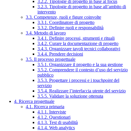
3.2.2. Tipologie di progetto in base al focus
3.2.3. Tipologie di progetto in base all’ambito di
intervento
3.3. Competenze, ruoli e figure coinvolte
3.3.1. Coordinatore di progetto
3.3.2. Definire ruoli e responsabilità
3.4. Metodo di lavoro
3.4.1. Definire processi, strumenti e rituali
3.4.2. Curare la documentazione di progetto
3.4.3. Organizzare tavoli tecnici collaborativi
3.4.4. Prendere decisioni
3.5. Il processo progettuale
3.5.1. Organizzare il progetto e la sua gestione
3.5.2. Comprendere il contesto d’uso del servizio
pubblico
3.5.3. Progettare i processi e i
touchpoint
del
servizio
3.5.4. Realizzare l’interfaccia utente del servizio
3.5.5. Validare la soluzione ottenuta
4. Ricerca progettuale
4.1. Ricerca primaria
4.1.1. Interviste
4.1.2. Questionari
4.1.3. Test di usabilità
4.1.4. Web analytics