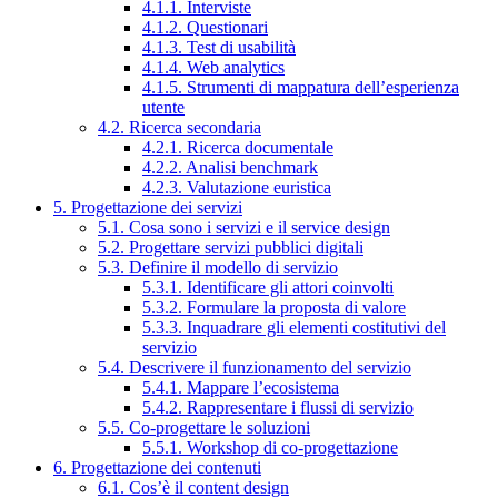
4.1.1. Interviste
4.1.2. Questionari
4.1.3. Test di usabilità
4.1.4. Web analytics
4.1.5. Strumenti di mappatura dell’esperienza
utente
4.2. Ricerca secondaria
4.2.1. Ricerca documentale
4.2.2. Analisi benchmark
4.2.3. Valutazione euristica
5. Progettazione dei servizi
5.1. Cosa sono i servizi e il service design
5.2. Progettare servizi pubblici digitali
5.3. Definire il modello di servizio
5.3.1. Identificare gli attori coinvolti
5.3.2. Formulare la proposta di valore
5.3.3. Inquadrare gli elementi costitutivi del
servizio
5.4. Descrivere il funzionamento del servizio
5.4.1. Mappare l’ecosistema
5.4.2. Rappresentare i flussi di servizio
5.5. Co-progettare le soluzioni
5.5.1. Workshop di co-progettazione
6. Progettazione dei contenuti
6.1. Cos’è il content design