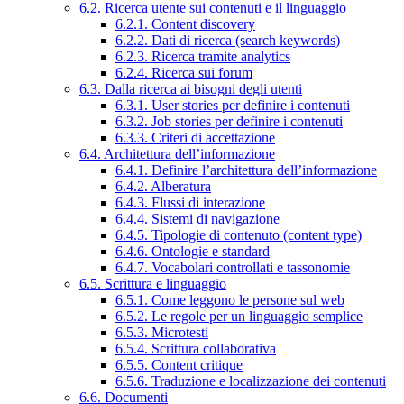
6.2. Ricerca utente sui contenuti e il linguaggio
6.2.1. Content discovery
6.2.2. Dati di ricerca (search keywords)
6.2.3. Ricerca tramite analytics
6.2.4. Ricerca sui forum
6.3. Dalla ricerca ai bisogni degli utenti
6.3.1. User stories per definire i contenuti
6.3.2. Job stories per definire i contenuti
6.3.3. Criteri di accettazione
6.4. Architettura dell’informazione
6.4.1. Definire l’architettura dell’informazione
6.4.2. Alberatura
6.4.3. Flussi di interazione
6.4.4. Sistemi di navigazione
6.4.5. Tipologie di contenuto (content type)
6.4.6. Ontologie e standard
6.4.7. Vocabolari controllati e tassonomie
6.5. Scrittura e linguaggio
6.5.1. Come leggono le persone sul web
6.5.2. Le regole per un linguaggio semplice
6.5.3. Microtesti
6.5.4. Scrittura collaborativa
6.5.5. Content critique
6.5.6. Traduzione e localizzazione dei contenuti
6.6. Documenti