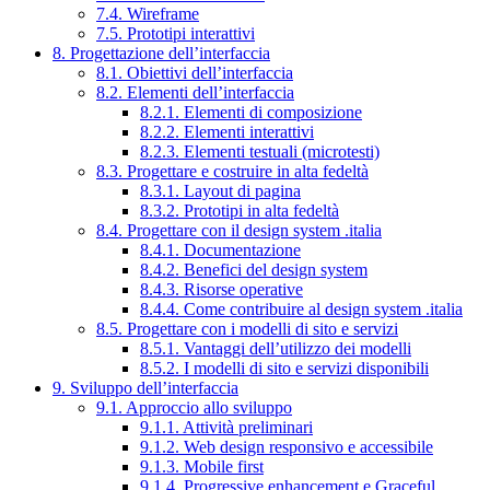
7.4. Wireframe
7.5. Prototipi interattivi
8. Progettazione dell’interfaccia
8.1. Obiettivi dell’interfaccia
8.2. Elementi dell’interfaccia
8.2.1. Elementi di composizione
8.2.2. Elementi interattivi
8.2.3. Elementi testuali (microtesti)
8.3. Progettare e costruire in alta fedeltà
8.3.1. Layout di pagina
8.3.2. Prototipi in alta fedeltà
8.4. Progettare con il design system .italia
8.4.1. Documentazione
8.4.2. Benefici del design system
8.4.3. Risorse operative
8.4.4. Come contribuire al design system .italia
8.5. Progettare con i modelli di sito e servizi
8.5.1. Vantaggi dell’utilizzo dei modelli
8.5.2. I modelli di sito e servizi disponibili
9. Sviluppo dell’interfaccia
9.1. Approccio allo sviluppo
9.1.1. Attività preliminari
9.1.2. Web design responsivo e accessibile
9.1.3. Mobile first
9.1.4. Progressive enhancement e Graceful