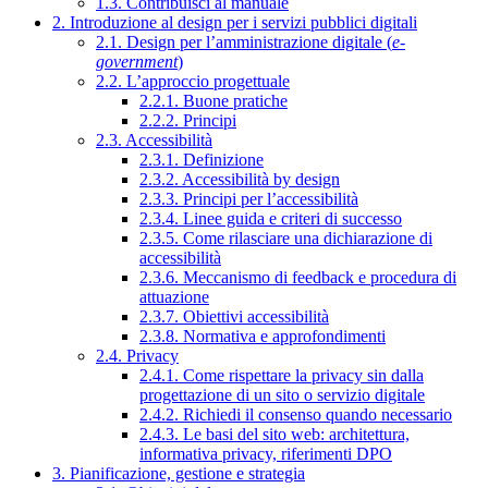
1.3. Contribuisci al manuale
2. Introduzione al design per i servizi pubblici digitali
2.1. Design per l’amministrazione digitale (
e-
government
)
2.2. L’approccio progettuale
2.2.1. Buone pratiche
2.2.2. Principi
2.3. Accessibilità
2.3.1. Definizione
2.3.2. Accessibilità by design
2.3.3. Principi per l’accessibilità
2.3.4. Linee guida e criteri di successo
2.3.5. Come rilasciare una dichiarazione di
accessibilità
2.3.6. Meccanismo di feedback e procedura di
attuazione
2.3.7. Obiettivi accessibilità
2.3.8. Normativa e approfondimenti
2.4. Privacy
2.4.1. Come rispettare la privacy sin dalla
progettazione di un sito o servizio digitale
2.4.2. Richiedi il consenso quando necessario
2.4.3. Le basi del sito web: architettura,
informativa privacy, riferimenti DPO
3. Pianificazione, gestione e strategia