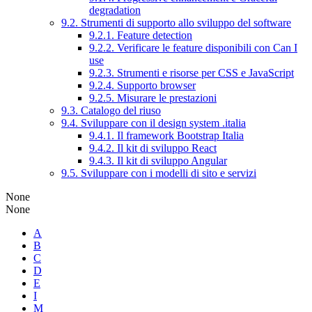
degradation
9.2. Strumenti di supporto allo sviluppo del software
9.2.1. Feature detection
9.2.2. Verificare le feature disponibili con Can I
use
9.2.3. Strumenti e risorse per CSS e JavaScript
9.2.4. Supporto browser
9.2.5. Misurare le prestazioni
9.3. Catalogo del riuso
9.4. Sviluppare con il design system .italia
9.4.1. Il framework Bootstrap Italia
9.4.2. Il kit di sviluppo React
9.4.3. Il kit di sviluppo Angular
9.5. Sviluppare con i modelli di sito e servizi
None
None
A
B
C
D
E
I
M