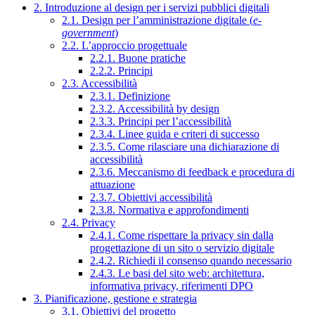
2. Introduzione al design per i servizi pubblici digitali
2.1. Design per l’amministrazione digitale (
e-
government
)
2.2. L’approccio progettuale
2.2.1. Buone pratiche
2.2.2. Principi
2.3. Accessibilità
2.3.1. Definizione
2.3.2. Accessibilità by design
2.3.3. Principi per l’accessibilità
2.3.4. Linee guida e criteri di successo
2.3.5. Come rilasciare una dichiarazione di
accessibilità
2.3.6. Meccanismo di feedback e procedura di
attuazione
2.3.7. Obiettivi accessibilità
2.3.8. Normativa e approfondimenti
2.4. Privacy
2.4.1. Come rispettare la privacy sin dalla
progettazione di un sito o servizio digitale
2.4.2. Richiedi il consenso quando necessario
2.4.3. Le basi del sito web: architettura,
informativa privacy, riferimenti DPO
3. Pianificazione, gestione e strategia
3.1. Obiettivi del progetto