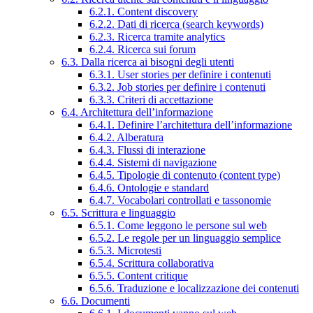
6.2.1. Content discovery
6.2.2. Dati di ricerca (search keywords)
6.2.3. Ricerca tramite analytics
6.2.4. Ricerca sui forum
6.3. Dalla ricerca ai bisogni degli utenti
6.3.1. User stories per definire i contenuti
6.3.2. Job stories per definire i contenuti
6.3.3. Criteri di accettazione
6.4. Architettura dell’informazione
6.4.1. Definire l’architettura dell’informazione
6.4.2. Alberatura
6.4.3. Flussi di interazione
6.4.4. Sistemi di navigazione
6.4.5. Tipologie di contenuto (content type)
6.4.6. Ontologie e standard
6.4.7. Vocabolari controllati e tassonomie
6.5. Scrittura e linguaggio
6.5.1. Come leggono le persone sul web
6.5.2. Le regole per un linguaggio semplice
6.5.3. Microtesti
6.5.4. Scrittura collaborativa
6.5.5. Content critique
6.5.6. Traduzione e localizzazione dei contenuti
6.6. Documenti