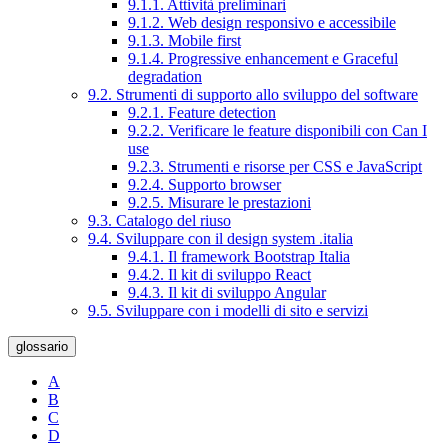
9.1.1. Attività preliminari
9.1.2. Web design responsivo e accessibile
9.1.3. Mobile first
9.1.4. Progressive enhancement e Graceful
degradation
9.2. Strumenti di supporto allo sviluppo del software
9.2.1. Feature detection
9.2.2. Verificare le feature disponibili con Can I
use
9.2.3. Strumenti e risorse per CSS e JavaScript
9.2.4. Supporto browser
9.2.5. Misurare le prestazioni
9.3. Catalogo del riuso
9.4. Sviluppare con il design system .italia
9.4.1. Il framework Bootstrap Italia
9.4.2. Il kit di sviluppo React
9.4.3. Il kit di sviluppo Angular
9.5. Sviluppare con i modelli di sito e servizi
glossario
A
B
C
D