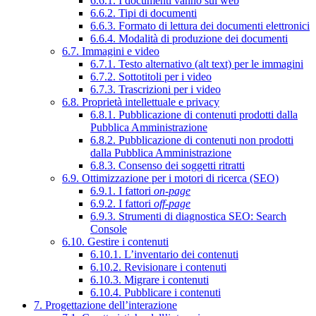
6.6.1. I documenti vanno sul web
6.6.2. Tipi di documenti
6.6.3. Formato di lettura dei documenti elettronici
6.6.4. Modalità di produzione dei documenti
6.7. Immagini e video
6.7.1. Testo alternativo (alt text) per le immagini
6.7.2. Sottotitoli per i video
6.7.3. Trascrizioni per i video
6.8. Proprietà intellettuale e privacy
6.8.1. Pubblicazione di contenuti prodotti dalla
Pubblica Amministrazione
6.8.2. Pubblicazione di contenuti non prodotti
dalla Pubblica Amministrazione
6.8.3. Consenso dei soggetti ritratti
6.9. Ottimizzazione per i motori di ricerca (SEO)
6.9.1. I fattori
on-page
6.9.2. I fattori
off-page
6.9.3. Strumenti di diagnostica SEO: Search
Console
6.10. Gestire i contenuti
6.10.1. L’inventario dei contenuti
6.10.2. Revisionare i contenuti
6.10.3. Migrare i contenuti
6.10.4. Pubblicare i contenuti
7. Progettazione dell’interazione