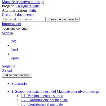
Manuale operativo di design
Progetto:
Designers Italia
Amministrazione:
italia
Cerca nel documento
Cerca nel documento
Informazioni
versione-corrente
Scarica
pdf
html
epub
Sorgente
Azioni
indice dei contenuti
Sommario
1. Scopo, destinatari e uso del Manuale operativo di design
1.1. Versionamento e storico
1.2. Consultazione del manuale
1.3. Contribuisci al manuale