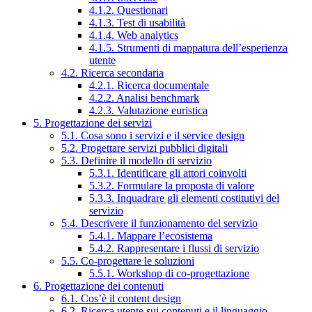
4.1.2. Questionari
4.1.3. Test di usabilità
4.1.4. Web analytics
4.1.5. Strumenti di mappatura dell’esperienza
utente
4.2. Ricerca secondaria
4.2.1. Ricerca documentale
4.2.2. Analisi benchmark
4.2.3. Valutazione euristica
5. Progettazione dei servizi
5.1. Cosa sono i servizi e il service design
5.2. Progettare servizi pubblici digitali
5.3. Definire il modello di servizio
5.3.1. Identificare gli attori coinvolti
5.3.2. Formulare la proposta di valore
5.3.3. Inquadrare gli elementi costitutivi del
servizio
5.4. Descrivere il funzionamento del servizio
5.4.1. Mappare l’ecosistema
5.4.2. Rappresentare i flussi di servizio
5.5. Co-progettare le soluzioni
5.5.1. Workshop di co-progettazione
6. Progettazione dei contenuti
6.1. Cos’è il content design
6.2. Ricerca utente sui contenuti e il linguaggio