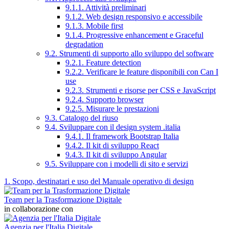
9.1.1. Attività preliminari
9.1.2. Web design responsivo e accessibile
9.1.3. Mobile first
9.1.4. Progressive enhancement e Graceful
degradation
9.2. Strumenti di supporto allo sviluppo del software
9.2.1. Feature detection
9.2.2. Verificare le feature disponibili con Can I
use
9.2.3. Strumenti e risorse per CSS e JavaScript
9.2.4. Supporto browser
9.2.5. Misurare le prestazioni
9.3. Catalogo del riuso
9.4. Sviluppare con il design system .italia
9.4.1. Il framework Bootstrap Italia
9.4.2. Il kit di sviluppo React
9.4.3. Il kit di sviluppo Angular
9.5. Sviluppare con i modelli di sito e servizi
1. Scopo, destinatari e uso del Manuale operativo di design
Team per la Trasformazione Digitale
in collaborazione con
Agenzia per l'Italia Digitale