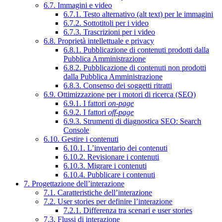
6.7. Immagini e video
6.7.1. Testo alternativo (alt text) per le immagini
6.7.2. Sottotitoli per i video
6.7.3. Trascrizioni per i video
6.8. Proprietà intellettuale e privacy
6.8.1. Pubblicazione di contenuti prodotti dalla
Pubblica Amministrazione
6.8.2. Pubblicazione di contenuti non prodotti
dalla Pubblica Amministrazione
6.8.3. Consenso dei soggetti ritratti
6.9. Ottimizzazione per i motori di ricerca (SEO)
6.9.1. I fattori
on-page
6.9.2. I fattori
off-page
6.9.3. Strumenti di diagnostica SEO: Search
Console
6.10. Gestire i contenuti
6.10.1. L’inventario dei contenuti
6.10.2. Revisionare i contenuti
6.10.3. Migrare i contenuti
6.10.4. Pubblicare i contenuti
7. Progettazione dell’interazione
7.1. Caratteristiche dell’interazione
7.2. User stories per definire l’interazione
7.2.1. Differenza tra scenari e user stories
7.3. Flussi di interazione