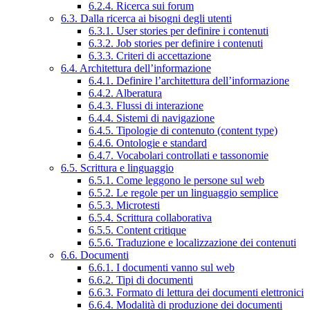
6.2.4. Ricerca sui forum
6.3. Dalla ricerca ai bisogni degli utenti
6.3.1. User stories per definire i contenuti
6.3.2. Job stories per definire i contenuti
6.3.3. Criteri di accettazione
6.4. Architettura dell’informazione
6.4.1. Definire l’architettura dell’informazione
6.4.2. Alberatura
6.4.3. Flussi di interazione
6.4.4. Sistemi di navigazione
6.4.5. Tipologie di contenuto (content type)
6.4.6. Ontologie e standard
6.4.7. Vocabolari controllati e tassonomie
6.5. Scrittura e linguaggio
6.5.1. Come leggono le persone sul web
6.5.2. Le regole per un linguaggio semplice
6.5.3. Microtesti
6.5.4. Scrittura collaborativa
6.5.5. Content critique
6.5.6. Traduzione e localizzazione dei contenuti
6.6. Documenti
6.6.1. I documenti vanno sul web
6.6.2. Tipi di documenti
6.6.3. Formato di lettura dei documenti elettronici
6.6.4. Modalità di produzione dei documenti