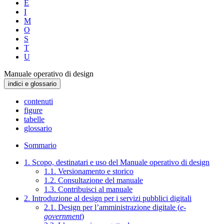
E
I
M
O
S
T
U
Manuale operativo di design
indici e glossario
contenuti
figure
tabelle
glossario
Sommario
1. Scopo, destinatari e uso del Manuale operativo di design
1.1. Versionamento e storico
1.2. Consultazione del manuale
1.3. Contribuisci al manuale
2. Introduzione al design per i servizi pubblici digitali
2.1. Design per l’amministrazione digitale (
e-
government
)