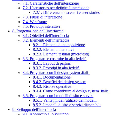
7.1. Caratteristiche dell’interazione
7.2. User stories per definire l’interazione
7.2.1. Differenza tra scenari e user stories
7.3. Flussi di interazione
7.4. Wireframe
7.5. Prototipi interattivi
8. Progettazione dell’interfaccia
8.1. Obiettivi dell’interfaccia
8.2. Elementi dell’interfaccia
8.2.1. Elementi di composizione
8.2.2. Elementi interattivi
8.2.3. Elementi testuali (microtesti)
8.3. Progettare e costruire in alta fedeltà
8.3.1. Layout di pagina
8.3.2. Prototipi in alta fedeltà
8.4. Progettare con il design system .italia
8.4.1. Documentazione
8.4.2. Benefici del design system
8.4.3. Risorse operative
8.4.4. Come contribuire al design system .italia
8.5. Progettare con i modelli di sito e servizi
8.5.1. Vantaggi dell’utilizzo dei modelli
8.5.2. I modelli di sito e servizi disponibili
9. Sviluppo dell’interfaccia
9.1. Approccio allo sviluppo