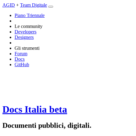
AGID
+
Team Digitale
Piano Triennale
Le community
Developers
Designers
Gli strumenti
Forum
Docs
GitHub
Docs Italia
beta
Documenti pubblici, digitali.