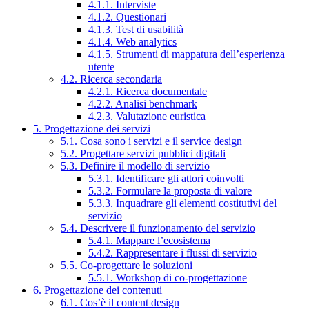
4.1.1. Interviste
4.1.2. Questionari
4.1.3. Test di usabilità
4.1.4. Web analytics
4.1.5. Strumenti di mappatura dell’esperienza
utente
4.2. Ricerca secondaria
4.2.1. Ricerca documentale
4.2.2. Analisi benchmark
4.2.3. Valutazione euristica
5. Progettazione dei servizi
5.1. Cosa sono i servizi e il service design
5.2. Progettare servizi pubblici digitali
5.3. Definire il modello di servizio
5.3.1. Identificare gli attori coinvolti
5.3.2. Formulare la proposta di valore
5.3.3. Inquadrare gli elementi costitutivi del
servizio
5.4. Descrivere il funzionamento del servizio
5.4.1. Mappare l’ecosistema
5.4.2. Rappresentare i flussi di servizio
5.5. Co-progettare le soluzioni
5.5.1. Workshop di co-progettazione
6. Progettazione dei contenuti
6.1. Cos’è il content design