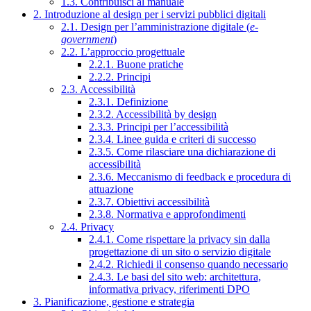
1.3. Contribuisci al manuale
2. Introduzione al design per i servizi pubblici digitali
2.1. Design per l’amministrazione digitale (
e-
government
)
2.2. L’approccio progettuale
2.2.1. Buone pratiche
2.2.2. Principi
2.3. Accessibilità
2.3.1. Definizione
2.3.2. Accessibilità by design
2.3.3. Principi per l’accessibilità
2.3.4. Linee guida e criteri di successo
2.3.5. Come rilasciare una dichiarazione di
accessibilità
2.3.6. Meccanismo di feedback e procedura di
attuazione
2.3.7. Obiettivi accessibilità
2.3.8. Normativa e approfondimenti
2.4. Privacy
2.4.1. Come rispettare la privacy sin dalla
progettazione di un sito o servizio digitale
2.4.2. Richiedi il consenso quando necessario
2.4.3. Le basi del sito web: architettura,
informativa privacy, riferimenti DPO
3. Pianificazione, gestione e strategia