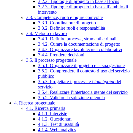
3.2.2. Tipologie di progetto in base al focus
3.2.3. Tipologie di progetto in base all’ambito di
intervento
3.3. Competenze, ruoli e figure coinvolte
3.3.1. Coordinatore di progetto
3.3.2. Definire ruoli e responsabilità
3.4. Metodo di lavoro
3.4.1. Definire processi, strumenti e rituali
3.4.2. Curare la documentazione di progetto
3.4.3. Organizzare tavoli tecnici collaborativi
3.4.4. Prendere decisioni
3.5. Il processo progettuale
3.5.1. Organizzare il progetto e la sua gestione
3.5.2. Comprendere il contesto d’uso del servizio
pubblico
3.5.3. Progettare i processi e i
touchpoint
del
servizio
3.5.4. Realizzare l’interfaccia utente del servizio
3.5.5. Validare la soluzione ottenuta
4. Ricerca progettuale
4.1. Ricerca primaria
4.1.1. Interviste
4.1.2. Questionari
4.1.3. Test di usabilità
4.1.4. Web analytics