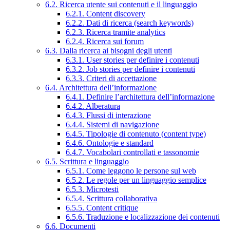
6.2. Ricerca utente sui contenuti e il linguaggio
6.2.1. Content discovery
6.2.2. Dati di ricerca (search keywords)
6.2.3. Ricerca tramite analytics
6.2.4. Ricerca sui forum
6.3. Dalla ricerca ai bisogni degli utenti
6.3.1. User stories per definire i contenuti
6.3.2. Job stories per definire i contenuti
6.3.3. Criteri di accettazione
6.4. Architettura dell’informazione
6.4.1. Definire l’architettura dell’informazione
6.4.2. Alberatura
6.4.3. Flussi di interazione
6.4.4. Sistemi di navigazione
6.4.5. Tipologie di contenuto (content type)
6.4.6. Ontologie e standard
6.4.7. Vocabolari controllati e tassonomie
6.5. Scrittura e linguaggio
6.5.1. Come leggono le persone sul web
6.5.2. Le regole per un linguaggio semplice
6.5.3. Microtesti
6.5.4. Scrittura collaborativa
6.5.5. Content critique
6.5.6. Traduzione e localizzazione dei contenuti
6.6. Documenti