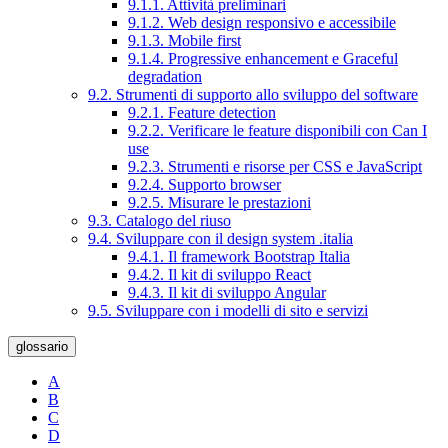
9.1.1. Attività preliminari
9.1.2. Web design responsivo e accessibile
9.1.3. Mobile first
9.1.4. Progressive enhancement e Graceful
degradation
9.2. Strumenti di supporto allo sviluppo del software
9.2.1. Feature detection
9.2.2. Verificare le feature disponibili con Can I
use
9.2.3. Strumenti e risorse per CSS e JavaScript
9.2.4. Supporto browser
9.2.5. Misurare le prestazioni
9.3. Catalogo del riuso
9.4. Sviluppare con il design system .italia
9.4.1. Il framework Bootstrap Italia
9.4.2. Il kit di sviluppo React
9.4.3. Il kit di sviluppo Angular
9.5. Sviluppare con i modelli di sito e servizi
glossario
A
B
C
D