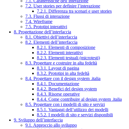
7.1. Caratteristiche dell’interazione
7.2. User stories per definire l’interazione
7.2.1. Differenza tra scenari e user stories
7.3. Flussi di interazione
7.4. Wireframe
7.5. Prototipi interattivi
8. Progettazione dell’interfaccia
8.1. Obiettivi dell’interfaccia
8.2. Elementi dell’interfaccia
8.2.1. Elementi di composizione
8.2.2. Elementi interattivi
8.2.3. Elementi testuali (microtesti)
8.3. Progettare e costruire in alta fedeltà
8.3.1. Layout di pagina
8.3.2. Prototipi in alta fedeltà
8.4. Progettare con il design system .italia
8.4.1. Documentazione
8.4.2. Benefici del design system
8.4.3. Risorse operative
8.4.4. Come contribuire al design system .italia
8.5. Progettare con i modelli di sito e servizi
8.5.1. Vantaggi dell’utilizzo dei modelli
8.5.2. I modelli di sito e servizi disponibili
9. Sviluppo dell’interfaccia
9.1. Approccio allo sviluppo