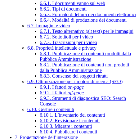
6.6.1. I documenti vanno sul web
6.6.2. Tipi di documenti
6.6.3. Formato di lettura dei documenti elettronici
6.6.4. Modalità di produzione dei documenti
6.7. Immagini e video
6.7.1. Testo alternativo (alt text) per le immagini
6.7.2. Sottotitoli per i video
6.7.3. Trascrizioni per i video
6.8. Proprietà intellettuale e privacy
6.8.1. Pubblicazione di contenuti prodotti dalla
Pubblica Amministrazione
6.8.2. Pubblicazione di contenuti non prodotti
dalla Pubblica Amministrazione
6.8.3. Consenso dei soggetti ritratti
6.9. Ottimizzazione per i motori di ricerca (SEO)
6.9.1. I fattori
on-page
6.9.2. I fattori
off-page
6.9.3. Strumenti di diagnostica SEO: Search
Console
6.10. Gestire i contenuti
6.10.1. L’inventario dei contenuti
6.10.2. Revisionare i contenuti
6.10.3. Migrare i contenuti
6.10.4. Pubblicare i contenuti
7. Progettazione dell’interazione