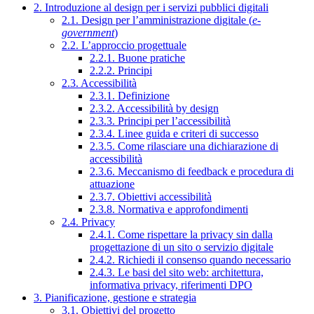
2. Introduzione al design per i servizi pubblici digitali
2.1. Design per l’amministrazione digitale (
e-
government
)
2.2. L’approccio progettuale
2.2.1. Buone pratiche
2.2.2. Principi
2.3. Accessibilità
2.3.1. Definizione
2.3.2. Accessibilità by design
2.3.3. Principi per l’accessibilità
2.3.4. Linee guida e criteri di successo
2.3.5. Come rilasciare una dichiarazione di
accessibilità
2.3.6. Meccanismo di feedback e procedura di
attuazione
2.3.7. Obiettivi accessibilità
2.3.8. Normativa e approfondimenti
2.4. Privacy
2.4.1. Come rispettare la privacy sin dalla
progettazione di un sito o servizio digitale
2.4.2. Richiedi il consenso quando necessario
2.4.3. Le basi del sito web: architettura,
informativa privacy, riferimenti DPO
3. Pianificazione, gestione e strategia
3.1. Obiettivi del progetto