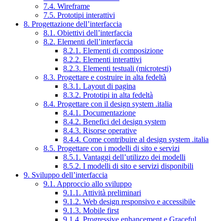
7.4. Wireframe
7.5. Prototipi interattivi
8. Progettazione dell’interfaccia
8.1. Obiettivi dell’interfaccia
8.2. Elementi dell’interfaccia
8.2.1. Elementi di composizione
8.2.2. Elementi interattivi
8.2.3. Elementi testuali (microtesti)
8.3. Progettare e costruire in alta fedeltà
8.3.1. Layout di pagina
8.3.2. Prototipi in alta fedeltà
8.4. Progettare con il design system .italia
8.4.1. Documentazione
8.4.2. Benefici del design system
8.4.3. Risorse operative
8.4.4. Come contribuire al design system .italia
8.5. Progettare con i modelli di sito e servizi
8.5.1. Vantaggi dell’utilizzo dei modelli
8.5.2. I modelli di sito e servizi disponibili
9. Sviluppo dell’interfaccia
9.1. Approccio allo sviluppo
9.1.1. Attività preliminari
9.1.2. Web design responsivo e accessibile
9.1.3. Mobile first
9.1.4. Progressive enhancement e Graceful