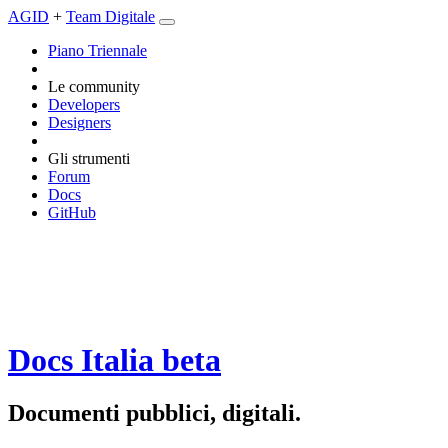
AGID
+
Team Digitale
Piano Triennale
Le community
Developers
Designers
Gli strumenti
Forum
Docs
GitHub
Docs Italia
beta
Documenti pubblici, digitali.