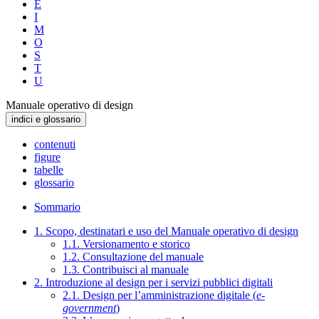
E
I
M
O
S
T
U
Manuale operativo di design
indici e glossario
contenuti
figure
tabelle
glossario
Sommario
1. Scopo, destinatari e uso del Manuale operativo di design
1.1. Versionamento e storico
1.2. Consultazione del manuale
1.3. Contribuisci al manuale
2. Introduzione al design per i servizi pubblici digitali
2.1. Design per l’amministrazione digitale (
e-
government
)