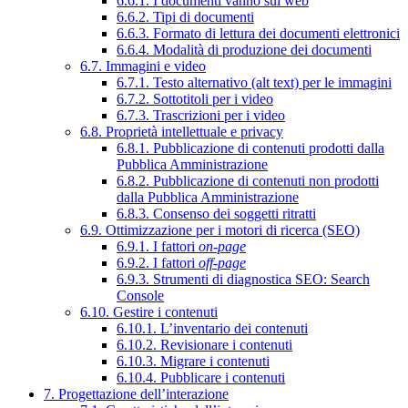
6.6.1. I documenti vanno sul web
6.6.2. Tipi di documenti
6.6.3. Formato di lettura dei documenti elettronici
6.6.4. Modalità di produzione dei documenti
6.7. Immagini e video
6.7.1. Testo alternativo (alt text) per le immagini
6.7.2. Sottotitoli per i video
6.7.3. Trascrizioni per i video
6.8. Proprietà intellettuale e privacy
6.8.1. Pubblicazione di contenuti prodotti dalla
Pubblica Amministrazione
6.8.2. Pubblicazione di contenuti non prodotti
dalla Pubblica Amministrazione
6.8.3. Consenso dei soggetti ritratti
6.9. Ottimizzazione per i motori di ricerca (SEO)
6.9.1. I fattori
on-page
6.9.2. I fattori
off-page
6.9.3. Strumenti di diagnostica SEO: Search
Console
6.10. Gestire i contenuti
6.10.1. L’inventario dei contenuti
6.10.2. Revisionare i contenuti
6.10.3. Migrare i contenuti
6.10.4. Pubblicare i contenuti
7. Progettazione dell’interazione