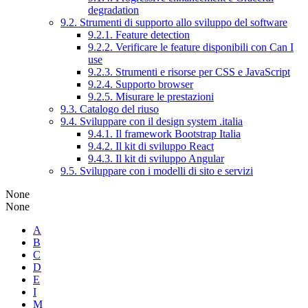
degradation
9.2. Strumenti di supporto allo sviluppo del software
9.2.1. Feature detection
9.2.2. Verificare le feature disponibili con Can I
use
9.2.3. Strumenti e risorse per CSS e JavaScript
9.2.4. Supporto browser
9.2.5. Misurare le prestazioni
9.3. Catalogo del riuso
9.4. Sviluppare con il design system .italia
9.4.1. Il framework Bootstrap Italia
9.4.2. Il kit di sviluppo React
9.4.3. Il kit di sviluppo Angular
9.5. Sviluppare con i modelli di sito e servizi
None
None
A
B
C
D
E
I
M