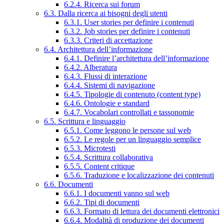
6.2.4. Ricerca sui forum
6.3. Dalla ricerca ai bisogni degli utenti
6.3.1. User stories per definire i contenuti
6.3.2. Job stories per definire i contenuti
6.3.3. Criteri di accettazione
6.4. Architettura dell’informazione
6.4.1. Definire l’architettura dell’informazione
6.4.2. Alberatura
6.4.3. Flussi di interazione
6.4.4. Sistemi di navigazione
6.4.5. Tipologie di contenuto (content type)
6.4.6. Ontologie e standard
6.4.7. Vocabolari controllati e tassonomie
6.5. Scrittura e linguaggio
6.5.1. Come leggono le persone sul web
6.5.2. Le regole per un linguaggio semplice
6.5.3. Microtesti
6.5.4. Scrittura collaborativa
6.5.5. Content critique
6.5.6. Traduzione e localizzazione dei contenuti
6.6. Documenti
6.6.1. I documenti vanno sul web
6.6.2. Tipi di documenti
6.6.3. Formato di lettura dei documenti elettronici
6.6.4. Modalità di produzione dei documenti