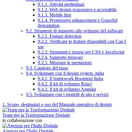
9.1.1. Attività preliminari
9.1.2. Web design responsivo e accessibile
9.1.3. Mobile first
9.1.4. Progressive enhancement e Graceful
degradation
9.2. Strumenti di supporto allo sviluppo del software
9.2.1. Feature detection
9.2.2. Verificare le feature disponibili con Can I
use
9.2.3. Strumenti e risorse per CSS e JavaScript
9.2.4. Supporto browser
9.2.5. Misurare le prestazioni
9.3. Catalogo del riuso
9.4. Sviluppare con il design system .italia
9.4.1. Il framework Bootstrap Italia
9.4.2. Il kit di sviluppo React
9.4.3. Il kit di sviluppo Angular
9.5. Sviluppare con i modelli di sito e servizi
1. Scopo, destinatari e uso del Manuale operativo di design
Team per la Trasformazione Digitale
in collaborazione con
Agenzia per l'Italia Digitale