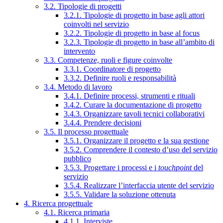
3.2. Tipologie di progetti
3.2.1. Tipologie di progetto in base agli attori
coinvolti nel servizio
3.2.2. Tipologie di progetto in base al focus
3.2.3. Tipologie di progetto in base all’ambito di
intervento
3.3. Competenze, ruoli e figure coinvolte
3.3.1. Coordinatore di progetto
3.3.2. Definire ruoli e responsabilità
3.4. Metodo di lavoro
3.4.1. Definire processi, strumenti e rituali
3.4.2. Curare la documentazione di progetto
3.4.3. Organizzare tavoli tecnici collaborativi
3.4.4. Prendere decisioni
3.5. Il processo progettuale
3.5.1. Organizzare il progetto e la sua gestione
3.5.2. Comprendere il contesto d’uso del servizio
pubblico
3.5.3. Progettare i processi e i
touchpoint
del
servizio
3.5.4. Realizzare l’interfaccia utente del servizio
3.5.5. Validare la soluzione ottenuta
4. Ricerca progettuale
4.1. Ricerca primaria
4.1.1. Interviste