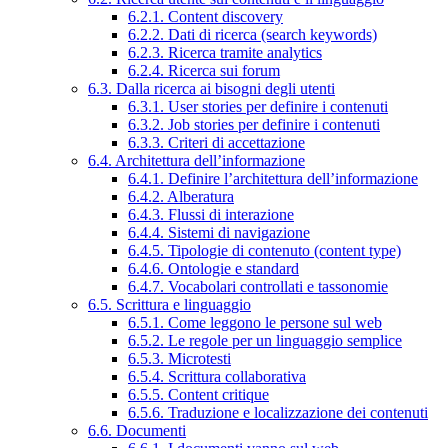
6.2.1. Content discovery
6.2.2. Dati di ricerca (search keywords)
6.2.3. Ricerca tramite analytics
6.2.4. Ricerca sui forum
6.3. Dalla ricerca ai bisogni degli utenti
6.3.1. User stories per definire i contenuti
6.3.2. Job stories per definire i contenuti
6.3.3. Criteri di accettazione
6.4. Architettura dell’informazione
6.4.1. Definire l’architettura dell’informazione
6.4.2. Alberatura
6.4.3. Flussi di interazione
6.4.4. Sistemi di navigazione
6.4.5. Tipologie di contenuto (content type)
6.4.6. Ontologie e standard
6.4.7. Vocabolari controllati e tassonomie
6.5. Scrittura e linguaggio
6.5.1. Come leggono le persone sul web
6.5.2. Le regole per un linguaggio semplice
6.5.3. Microtesti
6.5.4. Scrittura collaborativa
6.5.5. Content critique
6.5.6. Traduzione e localizzazione dei contenuti
6.6. Documenti