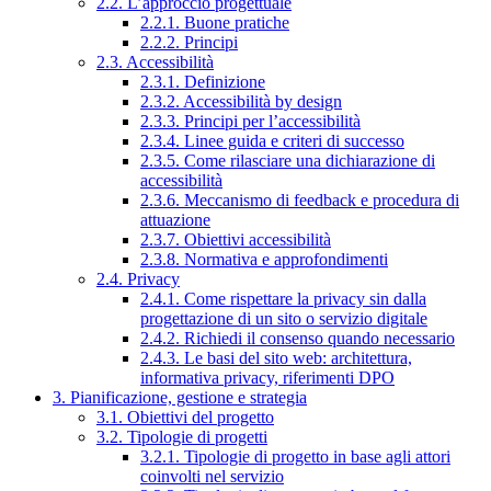
2.2. L’approccio progettuale
2.2.1. Buone pratiche
2.2.2. Principi
2.3. Accessibilità
2.3.1. Definizione
2.3.2. Accessibilità by design
2.3.3. Principi per l’accessibilità
2.3.4. Linee guida e criteri di successo
2.3.5. Come rilasciare una dichiarazione di
accessibilità
2.3.6. Meccanismo di feedback e procedura di
attuazione
2.3.7. Obiettivi accessibilità
2.3.8. Normativa e approfondimenti
2.4. Privacy
2.4.1. Come rispettare la privacy sin dalla
progettazione di un sito o servizio digitale
2.4.2. Richiedi il consenso quando necessario
2.4.3. Le basi del sito web: architettura,
informativa privacy, riferimenti DPO
3. Pianificazione, gestione e strategia
3.1. Obiettivi del progetto
3.2. Tipologie di progetti
3.2.1. Tipologie di progetto in base agli attori
coinvolti nel servizio