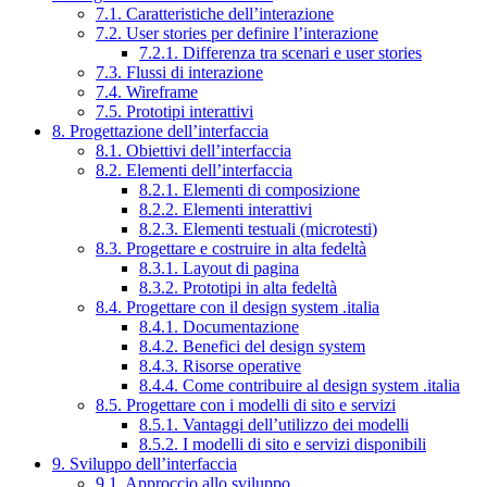
7.1. Caratteristiche dell’interazione
7.2. User stories per definire l’interazione
7.2.1. Differenza tra scenari e user stories
7.3. Flussi di interazione
7.4. Wireframe
7.5. Prototipi interattivi
8. Progettazione dell’interfaccia
8.1. Obiettivi dell’interfaccia
8.2. Elementi dell’interfaccia
8.2.1. Elementi di composizione
8.2.2. Elementi interattivi
8.2.3. Elementi testuali (microtesti)
8.3. Progettare e costruire in alta fedeltà
8.3.1. Layout di pagina
8.3.2. Prototipi in alta fedeltà
8.4. Progettare con il design system .italia
8.4.1. Documentazione
8.4.2. Benefici del design system
8.4.3. Risorse operative
8.4.4. Come contribuire al design system .italia
8.5. Progettare con i modelli di sito e servizi
8.5.1. Vantaggi dell’utilizzo dei modelli
8.5.2. I modelli di sito e servizi disponibili
9. Sviluppo dell’interfaccia
9.1. Approccio allo sviluppo