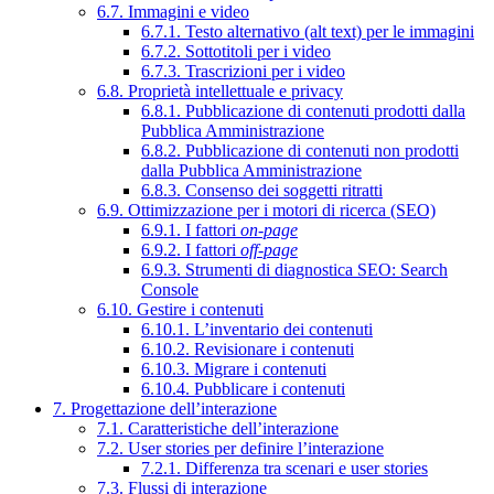
6.7. Immagini e video
6.7.1. Testo alternativo (alt text) per le immagini
6.7.2. Sottotitoli per i video
6.7.3. Trascrizioni per i video
6.8. Proprietà intellettuale e privacy
6.8.1. Pubblicazione di contenuti prodotti dalla
Pubblica Amministrazione
6.8.2. Pubblicazione di contenuti non prodotti
dalla Pubblica Amministrazione
6.8.3. Consenso dei soggetti ritratti
6.9. Ottimizzazione per i motori di ricerca (SEO)
6.9.1. I fattori
on-page
6.9.2. I fattori
off-page
6.9.3. Strumenti di diagnostica SEO: Search
Console
6.10. Gestire i contenuti
6.10.1. L’inventario dei contenuti
6.10.2. Revisionare i contenuti
6.10.3. Migrare i contenuti
6.10.4. Pubblicare i contenuti
7. Progettazione dell’interazione
7.1. Caratteristiche dell’interazione
7.2. User stories per definire l’interazione
7.2.1. Differenza tra scenari e user stories
7.3. Flussi di interazione