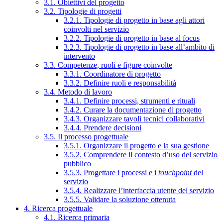
3.1. Obiettivi del progetto
3.2. Tipologie di progetti
3.2.1. Tipologie di progetto in base agli attori
coinvolti nel servizio
3.2.2. Tipologie di progetto in base al focus
3.2.3. Tipologie di progetto in base all’ambito di
intervento
3.3. Competenze, ruoli e figure coinvolte
3.3.1. Coordinatore di progetto
3.3.2. Definire ruoli e responsabilità
3.4. Metodo di lavoro
3.4.1. Definire processi, strumenti e rituali
3.4.2. Curare la documentazione di progetto
3.4.3. Organizzare tavoli tecnici collaborativi
3.4.4. Prendere decisioni
3.5. Il processo progettuale
3.5.1. Organizzare il progetto e la sua gestione
3.5.2. Comprendere il contesto d’uso del servizio
pubblico
3.5.3. Progettare i processi e i
touchpoint
del
servizio
3.5.4. Realizzare l’interfaccia utente del servizio
3.5.5. Validare la soluzione ottenuta
4. Ricerca progettuale
4.1. Ricerca primaria