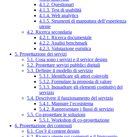
4.1.2. Questionari
4.1.3. Test di usabilità
4.1.4. Web analytics
4.1.5. Strumenti di mappatura dell’esperienza
utente
4.2. Ricerca secondaria
4.2.1. Ricerca documentale
4.2.2. Analisi benchmark
4.2.3. Valutazione euristica
5. Progettazione dei servizi
5.1. Cosa sono i servizi e il service design
5.2. Progettare servizi pubblici digitali
5.3. Definire il modello di servizio
5.3.1. Identificare gli attori coinvolti
5.3.2. Formulare la proposta di valore
5.3.3. Inquadrare gli elementi costitutivi del
servizio
5.4. Descrivere il funzionamento del servizio
5.4.1. Mappare l’ecosistema
5.4.2. Rappresentare i flussi di servizio
5.5. Co-progettare le soluzioni
5.5.1. Workshop di co-progettazione
6. Progettazione dei contenuti
6.1. Cos’è il content design
6.2. Ricerca utente sui contenuti e il linguaggio