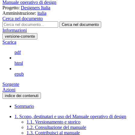
Manuale operativo di design
Progetto:
Designers Italia
Amministrazione:
italia
Cerca nel documento
Cerca nel documento
Informazioni
versione-corrente
Scarica
pdf
html
epub
Sorgente
Azioni
indice dei contenuti
Sommario
1. Scopo, destinatari e uso del Manuale operativo di design
1.1. Versionamento e storico
1.2. Consultazione del manuale
1.3. Contribuisci al manuale