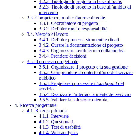
3.2.2. Tipologie di progetto in base al focus
3.2.3. Tipologie di progetto in base all’ambito di
intervento
3.3. Competenze, ruoli e figure coinvolte
3.3.1. Coordinatore di progetto
3.3.2. Definire ruoli e responsabilità
3.4. Metodo di lavoro
3.4.1. Definire processi, strumenti e rituali
3.4.2. Curare la documentazione di progetto
3.4.3. Organizzare tavoli tecnici collaborativi
3.4.4. Prendere decisioni
3.5. Il processo progettuale
3.5.1. Organizzare il progetto e la sua gestione
3.5.2. Comprendere il contesto d’uso del servizio
pubblico
3.5.3. Progettare i processi e i
touchpoint
del
servizio
3.5.4. Realizzare l’interfaccia utente del servizio
3.5.5. Validare la soluzione ottenuta
4. Ricerca progettuale
4.1. Ricerca primaria
4.1.1. Interviste
4.1.2. Questionari
4.1.3. Test di usabilità
4.1.4. Web analytics