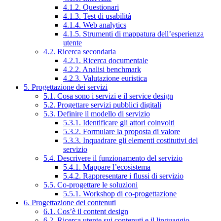
4.1.2. Questionari
4.1.3. Test di usabilità
4.1.4. Web analytics
4.1.5. Strumenti di mappatura dell’esperienza
utente
4.2. Ricerca secondaria
4.2.1. Ricerca documentale
4.2.2. Analisi benchmark
4.2.3. Valutazione euristica
5. Progettazione dei servizi
5.1. Cosa sono i servizi e il service design
5.2. Progettare servizi pubblici digitali
5.3. Definire il modello di servizio
5.3.1. Identificare gli attori coinvolti
5.3.2. Formulare la proposta di valore
5.3.3. Inquadrare gli elementi costitutivi del
servizio
5.4. Descrivere il funzionamento del servizio
5.4.1. Mappare l’ecosistema
5.4.2. Rappresentare i flussi di servizio
5.5. Co-progettare le soluzioni
5.5.1. Workshop di co-progettazione
6. Progettazione dei contenuti
6.1. Cos’è il content design
6.2. Ricerca utente sui contenuti e il linguaggio