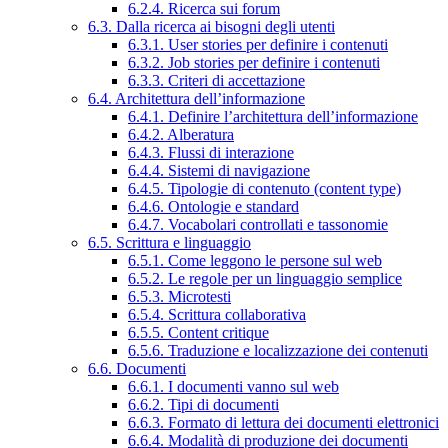
6.2.4. Ricerca sui forum
6.3. Dalla ricerca ai bisogni degli utenti
6.3.1. User stories per definire i contenuti
6.3.2. Job stories per definire i contenuti
6.3.3. Criteri di accettazione
6.4. Architettura dell’informazione
6.4.1. Definire l’architettura dell’informazione
6.4.2. Alberatura
6.4.3. Flussi di interazione
6.4.4. Sistemi di navigazione
6.4.5. Tipologie di contenuto (content type)
6.4.6. Ontologie e standard
6.4.7. Vocabolari controllati e tassonomie
6.5. Scrittura e linguaggio
6.5.1. Come leggono le persone sul web
6.5.2. Le regole per un linguaggio semplice
6.5.3. Microtesti
6.5.4. Scrittura collaborativa
6.5.5. Content critique
6.5.6. Traduzione e localizzazione dei contenuti
6.6. Documenti
6.6.1. I documenti vanno sul web
6.6.2. Tipi di documenti
6.6.3. Formato di lettura dei documenti elettronici
6.6.4. Modalità di produzione dei documenti