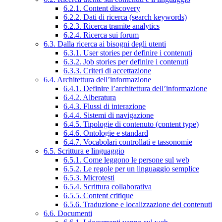
6.2.1. Content discovery
6.2.2. Dati di ricerca (search keywords)
6.2.3. Ricerca tramite analytics
6.2.4. Ricerca sui forum
6.3. Dalla ricerca ai bisogni degli utenti
6.3.1. User stories per definire i contenuti
6.3.2. Job stories per definire i contenuti
6.3.3. Criteri di accettazione
6.4. Architettura dell’informazione
6.4.1. Definire l’architettura dell’informazione
6.4.2. Alberatura
6.4.3. Flussi di interazione
6.4.4. Sistemi di navigazione
6.4.5. Tipologie di contenuto (content type)
6.4.6. Ontologie e standard
6.4.7. Vocabolari controllati e tassonomie
6.5. Scrittura e linguaggio
6.5.1. Come leggono le persone sul web
6.5.2. Le regole per un linguaggio semplice
6.5.3. Microtesti
6.5.4. Scrittura collaborativa
6.5.5. Content critique
6.5.6. Traduzione e localizzazione dei contenuti
6.6. Documenti