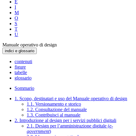
E
I
M
O
S
T
U
Manuale operativo di design
indici e glossario
contenuti
figure
tabelle
glossario
Sommario
1. Scopo, destinatari e uso del Manuale operativo di design
1.1. Versionamento e storico
1.2. Consultazione del manuale
1.3. Contribuisci al manuale
2. Introduzione al design per i servizi pubblici digitali
2.1. Design per l’amministrazione digitale (
e-
government
)