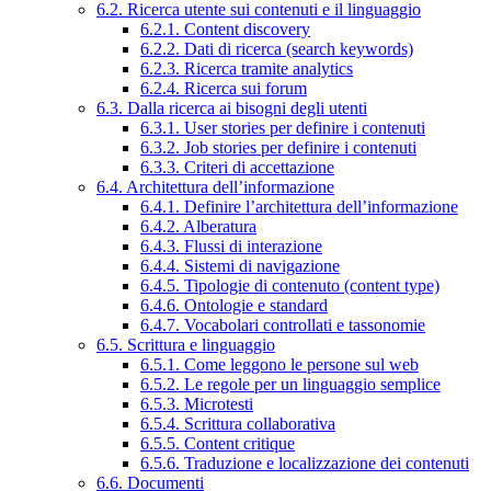
6.2. Ricerca utente sui contenuti e il linguaggio
6.2.1. Content discovery
6.2.2. Dati di ricerca (search keywords)
6.2.3. Ricerca tramite analytics
6.2.4. Ricerca sui forum
6.3. Dalla ricerca ai bisogni degli utenti
6.3.1. User stories per definire i contenuti
6.3.2. Job stories per definire i contenuti
6.3.3. Criteri di accettazione
6.4. Architettura dell’informazione
6.4.1. Definire l’architettura dell’informazione
6.4.2. Alberatura
6.4.3. Flussi di interazione
6.4.4. Sistemi di navigazione
6.4.5. Tipologie di contenuto (content type)
6.4.6. Ontologie e standard
6.4.7. Vocabolari controllati e tassonomie
6.5. Scrittura e linguaggio
6.5.1. Come leggono le persone sul web
6.5.2. Le regole per un linguaggio semplice
6.5.3. Microtesti
6.5.4. Scrittura collaborativa
6.5.5. Content critique
6.5.6. Traduzione e localizzazione dei contenuti
6.6. Documenti