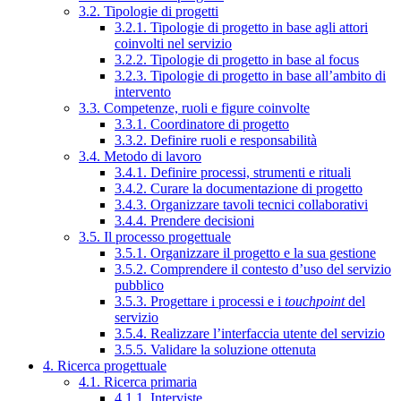
3.2. Tipologie di progetti
3.2.1. Tipologie di progetto in base agli attori
coinvolti nel servizio
3.2.2. Tipologie di progetto in base al focus
3.2.3. Tipologie di progetto in base all’ambito di
intervento
3.3. Competenze, ruoli e figure coinvolte
3.3.1. Coordinatore di progetto
3.3.2. Definire ruoli e responsabilità
3.4. Metodo di lavoro
3.4.1. Definire processi, strumenti e rituali
3.4.2. Curare la documentazione di progetto
3.4.3. Organizzare tavoli tecnici collaborativi
3.4.4. Prendere decisioni
3.5. Il processo progettuale
3.5.1. Organizzare il progetto e la sua gestione
3.5.2. Comprendere il contesto d’uso del servizio
pubblico
3.5.3. Progettare i processi e i
touchpoint
del
servizio
3.5.4. Realizzare l’interfaccia utente del servizio
3.5.5. Validare la soluzione ottenuta
4. Ricerca progettuale
4.1. Ricerca primaria
4.1.1. Interviste