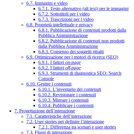
6.7. Immagini e video
6.7.1. Testo alternativo (alt text) per le immagini
6.7.2. Sottotitoli per i video
6.7.3. Trascrizioni per i video
6.8. Proprietà intellettuale e privacy
6.8.1. Pubblicazione di contenuti prodotti dalla
Pubblica Amministrazione
6.8.2. Pubblicazione di contenuti non prodotti
dalla Pubblica Amministrazione
6.8.3. Consenso dei soggetti ritratti
6.9. Ottimizzazione per i motori di ricerca (SEO)
6.9.1. I fattori
on-page
6.9.2. I fattori
off-page
6.9.3. Strumenti di diagnostica SEO: Search
Console
6.10. Gestire i contenuti
6.10.1. L’inventario dei contenuti
6.10.2. Revisionare i contenuti
6.10.3. Migrare i contenuti
6.10.4. Pubblicare i contenuti
7. Progettazione dell’interazione
7.1. Caratteristiche dell’interazione
7.2. User stories per definire l’interazione
7.2.1. Differenza tra scenari e user stories
7.3. Flussi di interazione