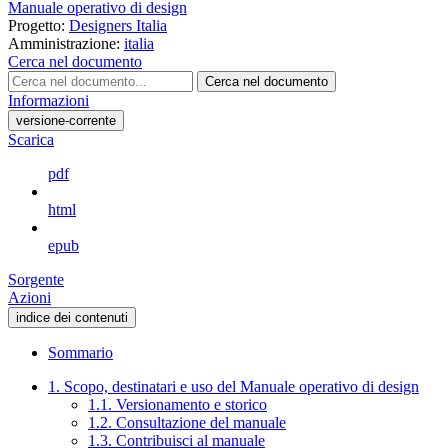
Manuale operativo di design
Progetto:
Designers Italia
Amministrazione:
italia
Cerca nel documento
Cerca nel documento
Informazioni
versione-corrente
Scarica
pdf
html
epub
Sorgente
Azioni
indice dei contenuti
Sommario
1. Scopo, destinatari e uso del Manuale operativo di design
1.1. Versionamento e storico
1.2. Consultazione del manuale
1.3. Contribuisci al manuale