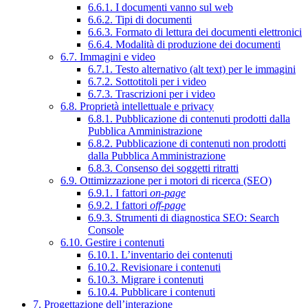
6.6.1. I documenti vanno sul web
6.6.2. Tipi di documenti
6.6.3. Formato di lettura dei documenti elettronici
6.6.4. Modalità di produzione dei documenti
6.7. Immagini e video
6.7.1. Testo alternativo (alt text) per le immagini
6.7.2. Sottotitoli per i video
6.7.3. Trascrizioni per i video
6.8. Proprietà intellettuale e privacy
6.8.1. Pubblicazione di contenuti prodotti dalla
Pubblica Amministrazione
6.8.2. Pubblicazione di contenuti non prodotti
dalla Pubblica Amministrazione
6.8.3. Consenso dei soggetti ritratti
6.9. Ottimizzazione per i motori di ricerca (SEO)
6.9.1. I fattori
on-page
6.9.2. I fattori
off-page
6.9.3. Strumenti di diagnostica SEO: Search
Console
6.10. Gestire i contenuti
6.10.1. L’inventario dei contenuti
6.10.2. Revisionare i contenuti
6.10.3. Migrare i contenuti
6.10.4. Pubblicare i contenuti
7. Progettazione dell’interazione