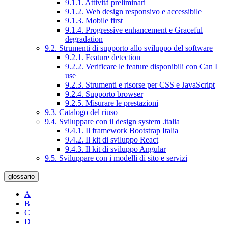
9.1.1. Attività preliminari
9.1.2. Web design responsivo e accessibile
9.1.3. Mobile first
9.1.4. Progressive enhancement e Graceful
degradation
9.2. Strumenti di supporto allo sviluppo del software
9.2.1. Feature detection
9.2.2. Verificare le feature disponibili con Can I
use
9.2.3. Strumenti e risorse per CSS e JavaScript
9.2.4. Supporto browser
9.2.5. Misurare le prestazioni
9.3. Catalogo del riuso
9.4. Sviluppare con il design system .italia
9.4.1. Il framework Bootstrap Italia
9.4.2. Il kit di sviluppo React
9.4.3. Il kit di sviluppo Angular
9.5. Sviluppare con i modelli di sito e servizi
glossario
A
B
C
D