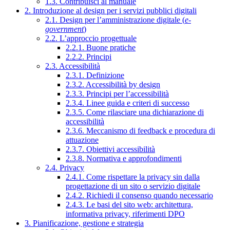
1.3. Contribuisci al manuale
2. Introduzione al design per i servizi pubblici digitali
2.1. Design per l’amministrazione digitale (
e-
government
)
2.2. L’approccio progettuale
2.2.1. Buone pratiche
2.2.2. Principi
2.3. Accessibilità
2.3.1. Definizione
2.3.2. Accessibilità by design
2.3.3. Principi per l’accessibilità
2.3.4. Linee guida e criteri di successo
2.3.5. Come rilasciare una dichiarazione di
accessibilità
2.3.6. Meccanismo di feedback e procedura di
attuazione
2.3.7. Obiettivi accessibilità
2.3.8. Normativa e approfondimenti
2.4. Privacy
2.4.1. Come rispettare la privacy sin dalla
progettazione di un sito o servizio digitale
2.4.2. Richiedi il consenso quando necessario
2.4.3. Le basi del sito web: architettura,
informativa privacy, riferimenti DPO
3. Pianificazione, gestione e strategia