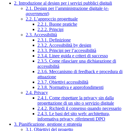
2. Introduzione al design per i servizi pubblici digitali
2.1. Design per l’amministrazione digitale (
e-
government
)
2.2. L’approccio progettuale
2.2.1. Buone pratiche
2.2.2. Principi
2.3. Accessibilità
2.3.1. Definizione
2.3.2. Accessibilità by design
2.3.3. Principi per l’accessibilità
2.3.4. Linee guida e criteri di successo
2.3.5. Come rilasciare una dichiarazione di
accessibilità
2.3.6. Meccanismo di feedback e procedura di
attuazione
2.3.7. Obiettivi accessibilità
2.3.8. Normativa e approfondimenti
2.4. Privacy
2.4.1. Come rispettare la privacy sin dalla
progettazione di un sito o servizio digitale
2.4.2. Richiedi il consenso quando necessario
2.4.3. Le basi del sito web: architettura,
informativa privacy, riferimenti DPO
3. Pianificazione, gestione e strategia
3.1. Obiettivi del progetto