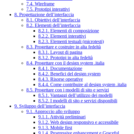
7.4. Wireframe
7.5. Prototipi interattivi
8. Progettazione dell’interfaccia
8.1. Obiettivi dell’interfaccia
8.2. Elementi dell’interfaccia
8.2.1. Elementi di composizione
8.2.2. Elementi interattivi
8.2.3. Elementi testuali (microtesti)
8.3. Progettare e costruire in alta fedeltà
8.3.1. Layout di pagina
8.3.2. Prototipi in alta fedeltà
8.4. Progettare con il design system .italia
8.4.1. Documentazione
8.4.2. Benefici del design system
8.4.3. Risorse operative
8.4.4. Come contribuire al design system .italia
8.5. Progettare con i modelli di sito e servizi
8.5.1. Vantaggi dell’utilizzo dei modelli
8.5.2. I modelli di sito e servizi disponibili
9. Sviluppo dell’interfaccia
9.1. Approccio allo sviluppo
9.1.1. Attività preliminari
9.1.2. Web design responsivo e accessibile
9.1.3. Mobile first
9.1.4. Progressive enhancement e Graceful