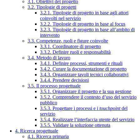
3.1. Obiettivi del progetto
3.2. Tipologie di progetti
3.2.1. Tipologie di progetto in base agli attori
coinvolti nel servizio
3.2.2. Tipologie di progetto in base al focus
3.2.3. Tipologie di progetto in base all’ambito di
intervento
3.3. Competenze, ruoli e figure coinvolte
3.3.1. Coordinatore di progetto
3.3.2. Definire ruoli e responsabilità
3.4. Metodo di lavoro
3.4.1. Definire processi, strumenti e rituali
3.4.2. Curare la documentazione di progetto
3.4.3. Organizzare tavoli tecnici collaborativi
3.4.4. Prendere decisioni
3.5. Il processo progettuale
3.5.1. Organizzare il progetto e la sua gestione
3.5.2. Comprendere il contesto d’uso del servizio
pubblico
3.5.3. Progettare i processi e i
touchpoint
del
servizio
3.5.4. Realizzare l’interfaccia utente del servizio
3.5.5. Validare la soluzione ottenuta
4. Ricerca progettuale
4.1. Ricerca primaria