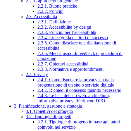
2.2. L’approccio progettuale
2.2.1. Buone pratiche
2.2.2. Principi
2.3. Accessibilità
2.3.1. Definizione
2.3.2. Accessibilità by design
2.3.3. Principi per l’accessibilità
2.3.4. Linee guida e criteri di successo
2.3.5. Come rilasciare una dichiarazione di
accessibilità
2.3.6. Meccanismo di feedback e procedura di
attuazione
2.3.7. Obiettivi accessibilità
2.3.8. Normativa e approfondimenti
2.4. Privacy
2.4.1. Come rispettare la privacy sin dalla
progettazione di un sito o servizio digitale
2.4.2. Richiedi il consenso quando necessario
2.4.3. Le basi del sito web: architettura,
informativa privacy, riferimenti DPO
3. Pianificazione, gestione e strategia
3.1. Obiettivi del progetto
3.2. Tipologie di progetti
3.2.1. Tipologie di progetto in base agli attori
coinvolti nel servizio