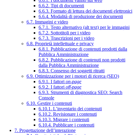
6.6.1. I documenti vanno sul web
6.6.2. Tipi di documenti
6.6.3. Formato di lettura dei documenti elettronici
6.6.4. Modalità di produzione dei documenti
6.7. Immagini e video
6.7.1. Testo alternativo (alt text) per le immagini
6.7.2. Sottotitoli per i video
6.7.3. Trascrizioni per i video
6.8. Proprietà intellettuale e privacy
6.8.1. Pubblicazione di contenuti prodotti dalla
Pubblica Amministrazione
6.8.2. Pubblicazione di contenuti non prodotti
dalla Pubblica Amministrazione
6.8.3. Consenso dei soggetti ritratti
6.9. Ottimizzazione per i motori di ricerca (SEO)
6.9.1. I fattori
on-page
6.9.2. I fattori
off-page
6.9.3. Strumenti di diagnostica SEO: Search
Console
6.10. Gestire i contenuti
6.10.1. L’inventario dei contenuti
6.10.2. Revisionare i contenuti
6.10.3. Migrare i contenuti
6.10.4. Pubblicare i contenuti
7. Progettazione dell’interazione