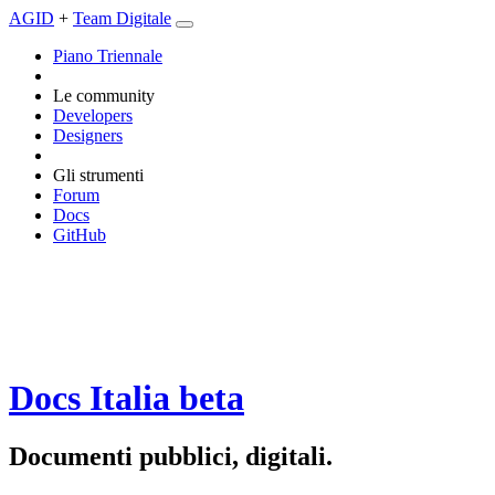
AGID
+
Team Digitale
Piano Triennale
Le community
Developers
Designers
Gli strumenti
Forum
Docs
GitHub
Docs Italia
beta
Documenti pubblici, digitali.