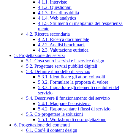
4.1.1. Interviste
4.1.2. Questionari
4.1.3. Test di usabilità
4.1.4. Web analytics
4.1.5. Strumenti di mappatura dell’esperienza
utente
4.2. Ricerca secondaria
4.2.1. Ricerca documentale
4.2.2. Analisi benchmark
4.2.3. Valutazione euristica
5. Progettazione dei servizi
5.1. Cosa sono i servizi e il service design
5.2. Progettare servizi pubblici digitali
5.3. Definire il modello di servizio
5.3.1. Identificare gli attori coinvolti
5.3.2. Formulare la proposta di valore
5.3.3. Inquadrare gli elementi costitutivi del
servizio
5.4. Descrivere il funzionamento del servizio
5.4.1. Mappare l’ecosistema
5.4.2. Rappresentare i flussi di servizio
5.5. Co-progettare le soluzioni
5.5.1. Workshop di co-progettazione
6. Progettazione dei contenuti
6.1. Cos’è il content design