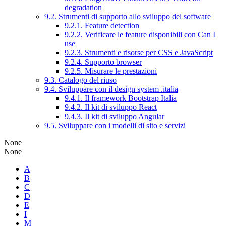
degradation
9.2. Strumenti di supporto allo sviluppo del software
9.2.1. Feature detection
9.2.2. Verificare le feature disponibili con Can I
use
9.2.3. Strumenti e risorse per CSS e JavaScript
9.2.4. Supporto browser
9.2.5. Misurare le prestazioni
9.3. Catalogo del riuso
9.4. Sviluppare con il design system .italia
9.4.1. Il framework Bootstrap Italia
9.4.2. Il kit di sviluppo React
9.4.3. Il kit di sviluppo Angular
9.5. Sviluppare con i modelli di sito e servizi
None
None
A
B
C
D
E
I
M