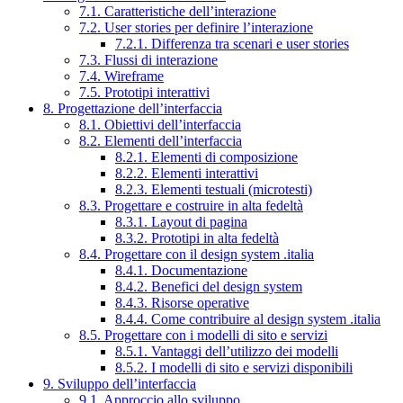
7.1. Caratteristiche dell’interazione
7.2. User stories per definire l’interazione
7.2.1. Differenza tra scenari e user stories
7.3. Flussi di interazione
7.4. Wireframe
7.5. Prototipi interattivi
8. Progettazione dell’interfaccia
8.1. Obiettivi dell’interfaccia
8.2. Elementi dell’interfaccia
8.2.1. Elementi di composizione
8.2.2. Elementi interattivi
8.2.3. Elementi testuali (microtesti)
8.3. Progettare e costruire in alta fedeltà
8.3.1. Layout di pagina
8.3.2. Prototipi in alta fedeltà
8.4. Progettare con il design system .italia
8.4.1. Documentazione
8.4.2. Benefici del design system
8.4.3. Risorse operative
8.4.4. Come contribuire al design system .italia
8.5. Progettare con i modelli di sito e servizi
8.5.1. Vantaggi dell’utilizzo dei modelli
8.5.2. I modelli di sito e servizi disponibili
9. Sviluppo dell’interfaccia
9.1. Approccio allo sviluppo