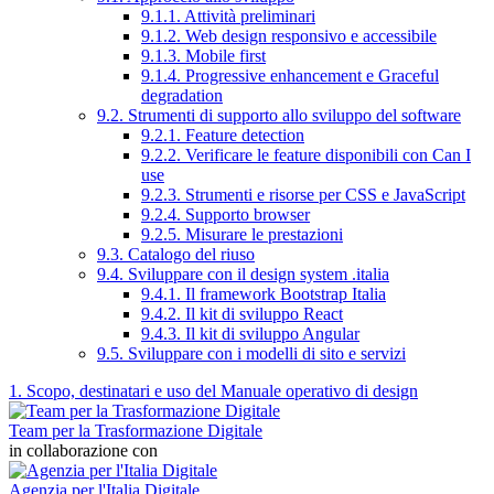
9.1.1. Attività preliminari
9.1.2. Web design responsivo e accessibile
9.1.3. Mobile first
9.1.4. Progressive enhancement e Graceful
degradation
9.2. Strumenti di supporto allo sviluppo del software
9.2.1. Feature detection
9.2.2. Verificare le feature disponibili con Can I
use
9.2.3. Strumenti e risorse per CSS e JavaScript
9.2.4. Supporto browser
9.2.5. Misurare le prestazioni
9.3. Catalogo del riuso
9.4. Sviluppare con il design system .italia
9.4.1. Il framework Bootstrap Italia
9.4.2. Il kit di sviluppo React
9.4.3. Il kit di sviluppo Angular
9.5. Sviluppare con i modelli di sito e servizi
1. Scopo, destinatari e uso del Manuale operativo di design
Team per la Trasformazione Digitale
in collaborazione con
Agenzia per l'Italia Digitale