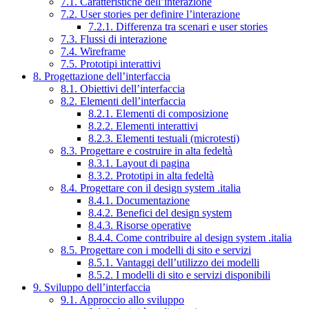
7.1. Caratteristiche dell’interazione
7.2. User stories per definire l’interazione
7.2.1. Differenza tra scenari e user stories
7.3. Flussi di interazione
7.4. Wireframe
7.5. Prototipi interattivi
8. Progettazione dell’interfaccia
8.1. Obiettivi dell’interfaccia
8.2. Elementi dell’interfaccia
8.2.1. Elementi di composizione
8.2.2. Elementi interattivi
8.2.3. Elementi testuali (microtesti)
8.3. Progettare e costruire in alta fedeltà
8.3.1. Layout di pagina
8.3.2. Prototipi in alta fedeltà
8.4. Progettare con il design system .italia
8.4.1. Documentazione
8.4.2. Benefici del design system
8.4.3. Risorse operative
8.4.4. Come contribuire al design system .italia
8.5. Progettare con i modelli di sito e servizi
8.5.1. Vantaggi dell’utilizzo dei modelli
8.5.2. I modelli di sito e servizi disponibili
9. Sviluppo dell’interfaccia
9.1. Approccio allo sviluppo