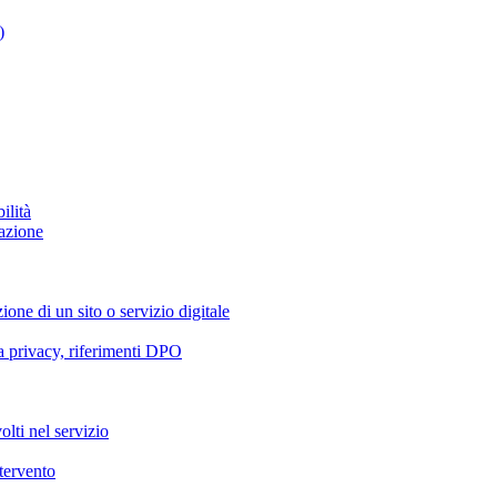
)
ilità
azione
ione di un sito o servizio digitale
va privacy, riferimenti DPO
olti nel servizio
ntervento