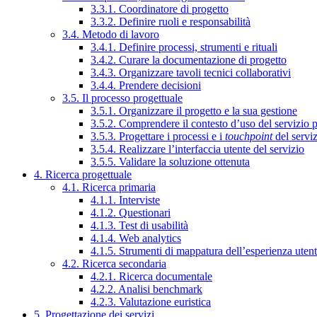
3.3.1. Coordinatore di progetto
3.3.2. Definire ruoli e responsabilità
3.4. Metodo di lavoro
3.4.1. Definire processi, strumenti e rituali
3.4.2. Curare la documentazione di progetto
3.4.3. Organizzare tavoli tecnici collaborativi
3.4.4. Prendere decisioni
3.5. Il processo progettuale
3.5.1. Organizzare il progetto e la sua gestione
3.5.2. Comprendere il contesto d’uso del servizio 
3.5.3. Progettare i processi e i
touchpoint
del servi
3.5.4. Realizzare l’interfaccia utente del servizio
3.5.5. Validare la soluzione ottenuta
4. Ricerca progettuale
4.1. Ricerca primaria
4.1.1. Interviste
4.1.2. Questionari
4.1.3. Test di usabilità
4.1.4. Web analytics
4.1.5. Strumenti di mappatura dell’esperienza uten
4.2. Ricerca secondaria
4.2.1. Ricerca documentale
4.2.2. Analisi benchmark
4.2.3. Valutazione euristica
5. Progettazione dei servizi