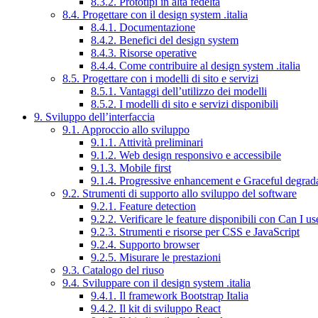
8.3.2. Prototipi in alta fedeltà
8.4. Progettare con il design system .italia
8.4.1. Documentazione
8.4.2. Benefici del design system
8.4.3. Risorse operative
8.4.4. Come contribuire al design system .italia
8.5. Progettare con i modelli di sito e servizi
8.5.1. Vantaggi dell’utilizzo dei modelli
8.5.2. I modelli di sito e servizi disponibili
9. Sviluppo dell’interfaccia
9.1. Approccio allo sviluppo
9.1.1. Attività preliminari
9.1.2. Web design responsivo e accessibile
9.1.3. Mobile first
9.1.4. Progressive enhancement e Graceful degrad
9.2. Strumenti di supporto allo sviluppo del software
9.2.1. Feature detection
9.2.2. Verificare le feature disponibili con Can I us
9.2.3. Strumenti e risorse per CSS e JavaScript
9.2.4. Supporto browser
9.2.5. Misurare le prestazioni
9.3. Catalogo del riuso
9.4. Sviluppare con il design system .italia
9.4.1. Il framework Bootstrap Italia
9.4.2. Il kit di sviluppo React