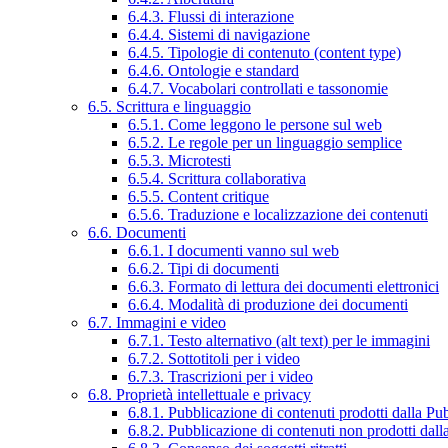
6.4.3. Flussi di interazione
6.4.4. Sistemi di navigazione
6.4.5. Tipologie di contenuto (content type)
6.4.6. Ontologie e standard
6.4.7. Vocabolari controllati e tassonomie
6.5. Scrittura e linguaggio
6.5.1. Come leggono le persone sul web
6.5.2. Le regole per un linguaggio semplice
6.5.3. Microtesti
6.5.4. Scrittura collaborativa
6.5.5. Content critique
6.5.6. Traduzione e localizzazione dei contenuti
6.6. Documenti
6.6.1. I documenti vanno sul web
6.6.2. Tipi di documenti
6.6.3. Formato di lettura dei documenti elettronici
6.6.4. Modalità di produzione dei documenti
6.7. Immagini e video
6.7.1. Testo alternativo (alt text) per le immagini
6.7.2. Sottotitoli per i video
6.7.3. Trascrizioni per i video
6.8. Proprietà intellettuale e privacy
6.8.1. Pubblicazione di contenuti prodotti dalla P
6.8.2. Pubblicazione di contenuti non prodotti dal