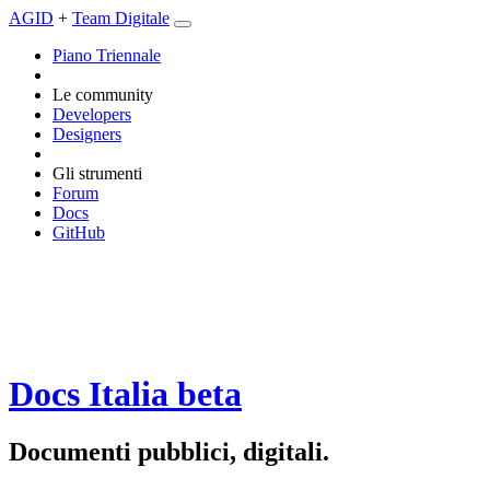
AGID
+
Team Digitale
Piano Triennale
Le community
Developers
Designers
Gli strumenti
Forum
Docs
GitHub
Docs Italia
beta
Documenti pubblici, digitali.