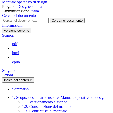
Manuale operativo di design
Progetto:
Designers Italia
Amministrazione:
italia
Cerca nel documento
Cerca nel documento
Informazioni
versione-corrente
Scarica
pdf
html
epub
Sorgente
Azioni
indice dei contenuti
Sommario
1. Scopo, destinatari e uso del Manuale operativo di design
1.1. Versionamento e storico
1.2. Consultazione del manuale
1.3. Contribuisci al manuale