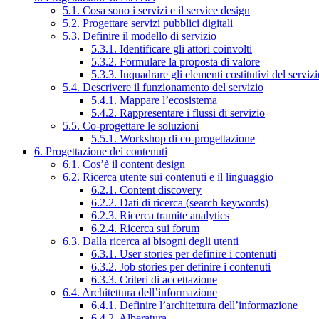
5.1. Cosa sono i servizi e il service design
5.2. Progettare servizi pubblici digitali
5.3. Definire il modello di servizio
5.3.1. Identificare gli attori coinvolti
5.3.2. Formulare la proposta di valore
5.3.3. Inquadrare gli elementi costitutivi del serviz
5.4. Descrivere il funzionamento del servizio
5.4.1. Mappare l’ecosistema
5.4.2. Rappresentare i flussi di servizio
5.5. Co-progettare le soluzioni
5.5.1. Workshop di co-progettazione
6. Progettazione dei contenuti
6.1. Cos’è il content design
6.2. Ricerca utente sui contenuti e il linguaggio
6.2.1. Content discovery
6.2.2. Dati di ricerca (search keywords)
6.2.3. Ricerca tramite analytics
6.2.4. Ricerca sui forum
6.3. Dalla ricerca ai bisogni degli utenti
6.3.1. User stories per definire i contenuti
6.3.2. Job stories per definire i contenuti
6.3.3. Criteri di accettazione
6.4. Architettura dell’informazione
6.4.1. Definire l’architettura dell’informazione
6.4.2. Alberatura