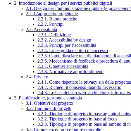
2. Introduzione al design per i servizi pubblici digitali
2.1. Design per l’amministrazione digitale (
e-government
2.2. L’approccio progettuale
2.2.1. Buone pratiche
2.2.2. Principi
2.3. Accessibilità
2.3.1. Definizione
2.3.2. Accessibilità by design
2.3.3. Principi per l’accessibilità
2.3.4. Linee guida e criteri di successo
2.3.5. Come rilasciare una dichiarazione di accessib
2.3.6. Meccanismo di feedback e procedura di attu
2.3.7. Obiettivi accessibilità
2.3.8. Normativa e approfondimenti
2.4. Privacy
2.4.1. Come rispettare la privacy sin dalla progettaz
2.4.2. Richiedi il consenso quando necessario
2.4.3. Le basi del sito web: architettura, informati
3. Pianificazione, gestione e strategia
3.1. Obiettivi del progetto
3.2. Tipologie di progetti
3.2.1. Tipologie di progetto in base agli attori coinv
3.2.2. Tipologie di progetto in base al focus
3.2.3. Tipologie di progetto in base all’ambito di i
3.3. Competenze, ruoli e figure coinvolte