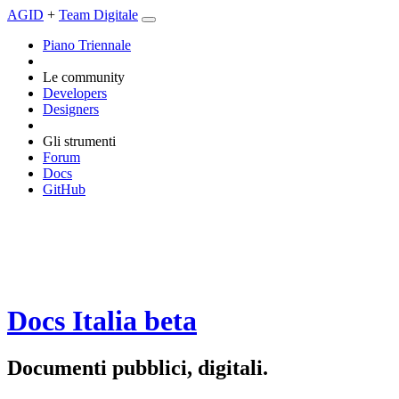
AGID
+
Team Digitale
Piano Triennale
Le community
Developers
Designers
Gli strumenti
Forum
Docs
GitHub
Docs Italia
beta
Documenti pubblici, digitali.