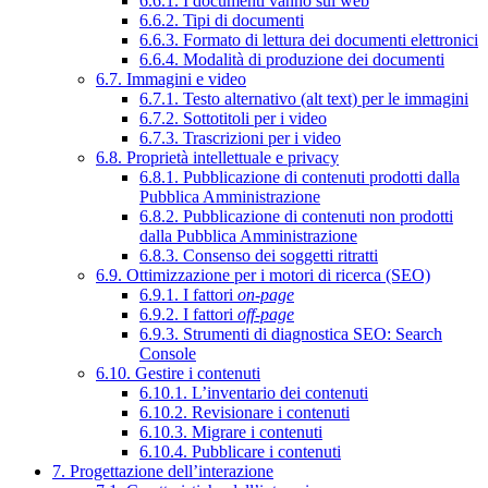
6.6.1. I documenti vanno sul web
6.6.2. Tipi di documenti
6.6.3. Formato di lettura dei documenti elettronici
6.6.4. Modalità di produzione dei documenti
6.7. Immagini e video
6.7.1. Testo alternativo (alt text) per le immagini
6.7.2. Sottotitoli per i video
6.7.3. Trascrizioni per i video
6.8. Proprietà intellettuale e privacy
6.8.1. Pubblicazione di contenuti prodotti dalla
Pubblica Amministrazione
6.8.2. Pubblicazione di contenuti non prodotti
dalla Pubblica Amministrazione
6.8.3. Consenso dei soggetti ritratti
6.9. Ottimizzazione per i motori di ricerca (SEO)
6.9.1. I fattori
on-page
6.9.2. I fattori
off-page
6.9.3. Strumenti di diagnostica SEO: Search
Console
6.10. Gestire i contenuti
6.10.1. L’inventario dei contenuti
6.10.2. Revisionare i contenuti
6.10.3. Migrare i contenuti
6.10.4. Pubblicare i contenuti
7. Progettazione dell’interazione