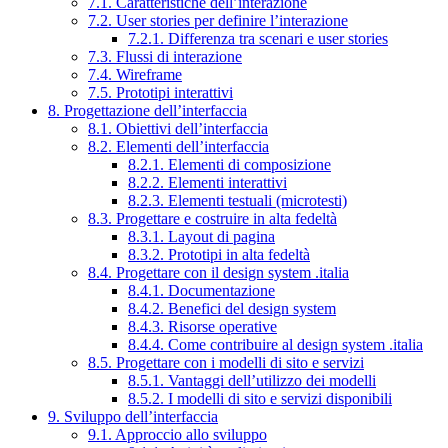
7.1. Caratteristiche dell’interazione
7.2. User stories per definire l’interazione
7.2.1. Differenza tra scenari e user stories
7.3. Flussi di interazione
7.4. Wireframe
7.5. Prototipi interattivi
8. Progettazione dell’interfaccia
8.1. Obiettivi dell’interfaccia
8.2. Elementi dell’interfaccia
8.2.1. Elementi di composizione
8.2.2. Elementi interattivi
8.2.3. Elementi testuali (microtesti)
8.3. Progettare e costruire in alta fedeltà
8.3.1. Layout di pagina
8.3.2. Prototipi in alta fedeltà
8.4. Progettare con il design system .italia
8.4.1. Documentazione
8.4.2. Benefici del design system
8.4.3. Risorse operative
8.4.4. Come contribuire al design system .italia
8.5. Progettare con i modelli di sito e servizi
8.5.1. Vantaggi dell’utilizzo dei modelli
8.5.2. I modelli di sito e servizi disponibili
9. Sviluppo dell’interfaccia
9.1. Approccio allo sviluppo