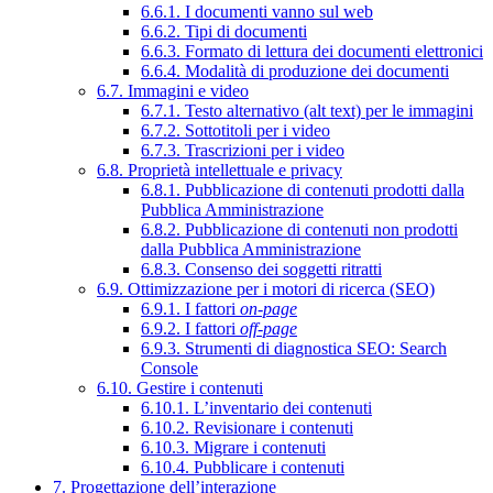
6.6.1. I documenti vanno sul web
6.6.2. Tipi di documenti
6.6.3. Formato di lettura dei documenti elettronici
6.6.4. Modalità di produzione dei documenti
6.7. Immagini e video
6.7.1. Testo alternativo (alt text) per le immagini
6.7.2. Sottotitoli per i video
6.7.3. Trascrizioni per i video
6.8. Proprietà intellettuale e privacy
6.8.1. Pubblicazione di contenuti prodotti dalla
Pubblica Amministrazione
6.8.2. Pubblicazione di contenuti non prodotti
dalla Pubblica Amministrazione
6.8.3. Consenso dei soggetti ritratti
6.9. Ottimizzazione per i motori di ricerca (SEO)
6.9.1. I fattori
on-page
6.9.2. I fattori
off-page
6.9.3. Strumenti di diagnostica SEO: Search
Console
6.10. Gestire i contenuti
6.10.1. L’inventario dei contenuti
6.10.2. Revisionare i contenuti
6.10.3. Migrare i contenuti
6.10.4. Pubblicare i contenuti
7. Progettazione dell’interazione