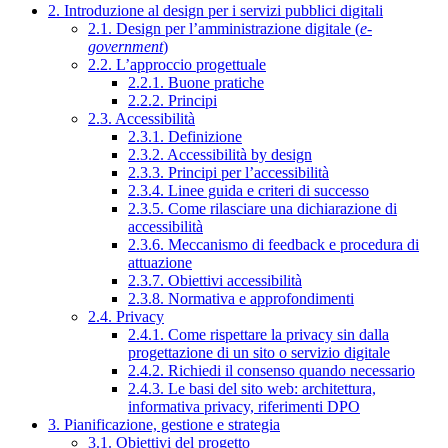
2. Introduzione al design per i servizi pubblici digitali
2.1. Design per l’amministrazione digitale (
e-
government
)
2.2. L’approccio progettuale
2.2.1. Buone pratiche
2.2.2. Principi
2.3. Accessibilità
2.3.1. Definizione
2.3.2. Accessibilità by design
2.3.3. Principi per l’accessibilità
2.3.4. Linee guida e criteri di successo
2.3.5. Come rilasciare una dichiarazione di
accessibilità
2.3.6. Meccanismo di feedback e procedura di
attuazione
2.3.7. Obiettivi accessibilità
2.3.8. Normativa e approfondimenti
2.4. Privacy
2.4.1. Come rispettare la privacy sin dalla
progettazione di un sito o servizio digitale
2.4.2. Richiedi il consenso quando necessario
2.4.3. Le basi del sito web: architettura,
informativa privacy, riferimenti DPO
3. Pianificazione, gestione e strategia
3.1. Obiettivi del progetto