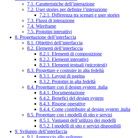
7.1. Caratteristiche dell’interazione
7.2. User stories per definire l’interazione
7.2.1. Differenza tra scenari e user stories
7.3. Flussi di interazione
7.4. Wireframe
7.5. Prototipi interattivi
8. Progettazione dell’interfaccia
8.1. Obiettivi dell’interfaccia
8.2. Elementi dell’interfaccia
8.2.1. Elementi di composizione
8.2.2. Elementi interattivi
8.2.3. Elementi testuali (microtesti)
8.3. Progettare e costruire in alta fedeltà
8.3.1. Layout di pagina
8.3.2. Prototipi in alta fedeltà
8.4. Progettare con il design system .italia
8.4.1. Documentazione
8.4.2. Benefici del design system
8.4.3. Risorse operative
8.4.4. Come contribuire al design system .italia
8.5. Progettare con i modelli di sito e servizi
8.5.1. Vantaggi dell’utilizzo dei modelli
8.5.2. I modelli di sito e servizi disponibili
9. Sviluppo dell’interfaccia
9.1. Approccio allo sviluppo