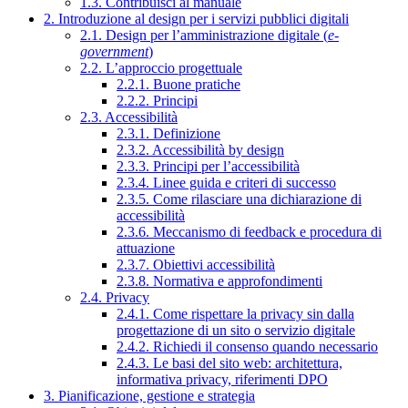
1.3. Contribuisci al manuale
2. Introduzione al design per i servizi pubblici digitali
2.1. Design per l’amministrazione digitale (
e-
government
)
2.2. L’approccio progettuale
2.2.1. Buone pratiche
2.2.2. Principi
2.3. Accessibilità
2.3.1. Definizione
2.3.2. Accessibilità by design
2.3.3. Principi per l’accessibilità
2.3.4. Linee guida e criteri di successo
2.3.5. Come rilasciare una dichiarazione di
accessibilità
2.3.6. Meccanismo di feedback e procedura di
attuazione
2.3.7. Obiettivi accessibilità
2.3.8. Normativa e approfondimenti
2.4. Privacy
2.4.1. Come rispettare la privacy sin dalla
progettazione di un sito o servizio digitale
2.4.2. Richiedi il consenso quando necessario
2.4.3. Le basi del sito web: architettura,
informativa privacy, riferimenti DPO
3. Pianificazione, gestione e strategia