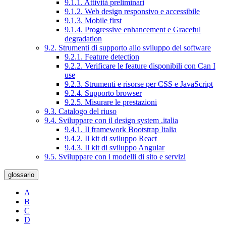
9.1.1. Attività preliminari
9.1.2. Web design responsivo e accessibile
9.1.3. Mobile first
9.1.4. Progressive enhancement e Graceful
degradation
9.2. Strumenti di supporto allo sviluppo del software
9.2.1. Feature detection
9.2.2. Verificare le feature disponibili con Can I
use
9.2.3. Strumenti e risorse per CSS e JavaScript
9.2.4. Supporto browser
9.2.5. Misurare le prestazioni
9.3. Catalogo del riuso
9.4. Sviluppare con il design system .italia
9.4.1. Il framework Bootstrap Italia
9.4.2. Il kit di sviluppo React
9.4.3. Il kit di sviluppo Angular
9.5. Sviluppare con i modelli di sito e servizi
glossario
A
B
C
D