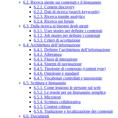
6.2. Ricerca utente sui contenuti e il linguaggio
6.2.1. Content discovery
6.2.2. Dati di ricerca (search keywords)
6.2.3. Ricerca tramite analytics
6.2.4. Ricerca sui forum
6.3. Dalla ricerca ai bisogni degli utenti
6.3.1. User stories per definire i contenuti
6.3.2. Job stories per definire i contenuti
6.3.3. Criteri di accettazione
6.4. Architettura dell’informazione
6.4.1. Definire l’architettura dell’informazione
6.4.2. Alberatura
6.4.3. Flussi di interazione
6.4.4. Sistemi di navigazione
6.4.5. Tipologie di contenuto (content type)
6.4.6. Ontologie e standard
6.4.7. Vocabolari controllati e tassonomie
6.5. Scrittura e linguaggio
6.5.1. Come leggono le persone sul web
6.5.2. Le regole per un linguaggio semplice
6.5.3. Microtesti
6.5.4. Scrittura collaborativa
6.5.5. Content critique
6.5.6. Traduzione e localizzazione dei contenuti
6.6. Documenti