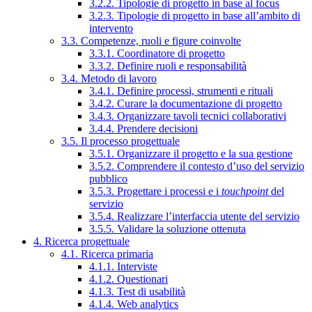
3.2.2. Tipologie di progetto in base al focus
3.2.3. Tipologie di progetto in base all’ambito di
intervento
3.3. Competenze, ruoli e figure coinvolte
3.3.1. Coordinatore di progetto
3.3.2. Definire ruoli e responsabilità
3.4. Metodo di lavoro
3.4.1. Definire processi, strumenti e rituali
3.4.2. Curare la documentazione di progetto
3.4.3. Organizzare tavoli tecnici collaborativi
3.4.4. Prendere decisioni
3.5. Il processo progettuale
3.5.1. Organizzare il progetto e la sua gestione
3.5.2. Comprendere il contesto d’uso del servizio
pubblico
3.5.3. Progettare i processi e i
touchpoint
del
servizio
3.5.4. Realizzare l’interfaccia utente del servizio
3.5.5. Validare la soluzione ottenuta
4. Ricerca progettuale
4.1. Ricerca primaria
4.1.1. Interviste
4.1.2. Questionari
4.1.3. Test di usabilità
4.1.4. Web analytics