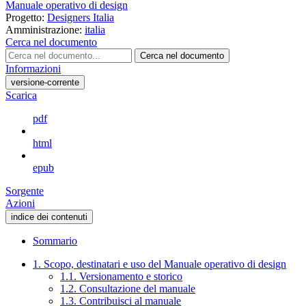
Manuale operativo di design
Progetto:
Designers Italia
Amministrazione:
italia
Cerca nel documento
Cerca nel documento
Informazioni
versione-corrente
Scarica
pdf
html
epub
Sorgente
Azioni
indice dei contenuti
Sommario
1. Scopo, destinatari e uso del Manuale operativo di design
1.1. Versionamento e storico
1.2. Consultazione del manuale
1.3. Contribuisci al manuale