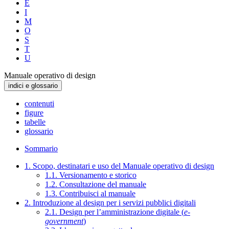
E
I
M
O
S
T
U
Manuale operativo di design
indici e glossario
contenuti
figure
tabelle
glossario
Sommario
1. Scopo, destinatari e uso del Manuale operativo di design
1.1. Versionamento e storico
1.2. Consultazione del manuale
1.3. Contribuisci al manuale
2. Introduzione al design per i servizi pubblici digitali
2.1. Design per l’amministrazione digitale (
e-
government
)