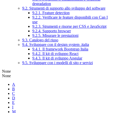
degradation
9.2. Strumenti di supporto allo sviluppo del software
9.2.1. Feature detection
9.2.2. Verificare le feature disponibili con Can I
use
9.2.3. Strumenti e risorse per CSS e JavaScript
9.2.4. Supporto browser
9.2.5. Misurare le prestazioni
9.3. Catalogo del riuso
9.4. Sviluppare con il design system .italia
9.4.1. Il framework Bootstrap Italia
9.4.2. Il kit di sviluppo React
9.4.3. Il kit di sviluppo Angular
9.5. Sviluppare con i modelli di sito e servizi
None
None
A
B
C
D
E
I
M