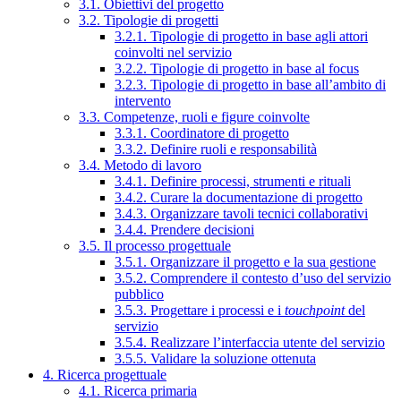
3.1. Obiettivi del progetto
3.2. Tipologie di progetti
3.2.1. Tipologie di progetto in base agli attori
coinvolti nel servizio
3.2.2. Tipologie di progetto in base al focus
3.2.3. Tipologie di progetto in base all’ambito di
intervento
3.3. Competenze, ruoli e figure coinvolte
3.3.1. Coordinatore di progetto
3.3.2. Definire ruoli e responsabilità
3.4. Metodo di lavoro
3.4.1. Definire processi, strumenti e rituali
3.4.2. Curare la documentazione di progetto
3.4.3. Organizzare tavoli tecnici collaborativi
3.4.4. Prendere decisioni
3.5. Il processo progettuale
3.5.1. Organizzare il progetto e la sua gestione
3.5.2. Comprendere il contesto d’uso del servizio
pubblico
3.5.3. Progettare i processi e i
touchpoint
del
servizio
3.5.4. Realizzare l’interfaccia utente del servizio
3.5.5. Validare la soluzione ottenuta
4. Ricerca progettuale
4.1. Ricerca primaria