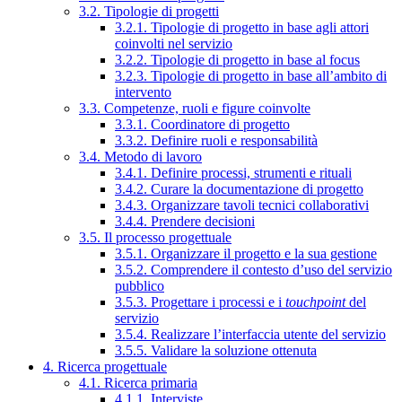
3.2. Tipologie di progetti
3.2.1. Tipologie di progetto in base agli attori
coinvolti nel servizio
3.2.2. Tipologie di progetto in base al focus
3.2.3. Tipologie di progetto in base all’ambito di
intervento
3.3. Competenze, ruoli e figure coinvolte
3.3.1. Coordinatore di progetto
3.3.2. Definire ruoli e responsabilità
3.4. Metodo di lavoro
3.4.1. Definire processi, strumenti e rituali
3.4.2. Curare la documentazione di progetto
3.4.3. Organizzare tavoli tecnici collaborativi
3.4.4. Prendere decisioni
3.5. Il processo progettuale
3.5.1. Organizzare il progetto e la sua gestione
3.5.2. Comprendere il contesto d’uso del servizio
pubblico
3.5.3. Progettare i processi e i
touchpoint
del
servizio
3.5.4. Realizzare l’interfaccia utente del servizio
3.5.5. Validare la soluzione ottenuta
4. Ricerca progettuale
4.1. Ricerca primaria
4.1.1. Interviste