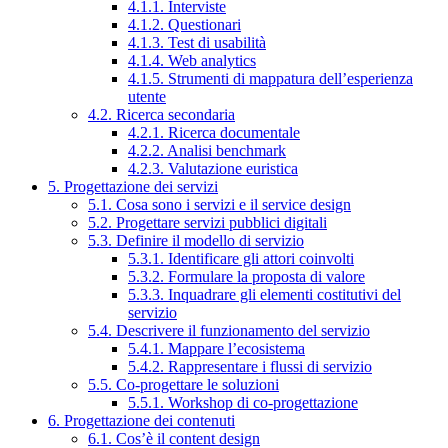
4.1.1. Interviste
4.1.2. Questionari
4.1.3. Test di usabilità
4.1.4. Web analytics
4.1.5. Strumenti di mappatura dell’esperienza
utente
4.2. Ricerca secondaria
4.2.1. Ricerca documentale
4.2.2. Analisi benchmark
4.2.3. Valutazione euristica
5. Progettazione dei servizi
5.1. Cosa sono i servizi e il service design
5.2. Progettare servizi pubblici digitali
5.3. Definire il modello di servizio
5.3.1. Identificare gli attori coinvolti
5.3.2. Formulare la proposta di valore
5.3.3. Inquadrare gli elementi costitutivi del
servizio
5.4. Descrivere il funzionamento del servizio
5.4.1. Mappare l’ecosistema
5.4.2. Rappresentare i flussi di servizio
5.5. Co-progettare le soluzioni
5.5.1. Workshop di co-progettazione
6. Progettazione dei contenuti
6.1. Cos’è il content design