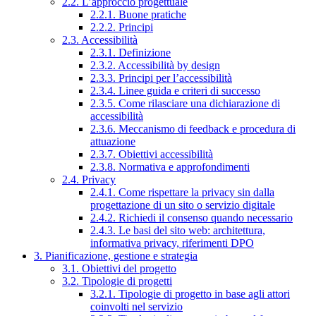
2.2. L’approccio progettuale
2.2.1. Buone pratiche
2.2.2. Principi
2.3. Accessibilità
2.3.1. Definizione
2.3.2. Accessibilità by design
2.3.3. Principi per l’accessibilità
2.3.4. Linee guida e criteri di successo
2.3.5. Come rilasciare una dichiarazione di
accessibilità
2.3.6. Meccanismo di feedback e procedura di
attuazione
2.3.7. Obiettivi accessibilità
2.3.8. Normativa e approfondimenti
2.4. Privacy
2.4.1. Come rispettare la privacy sin dalla
progettazione di un sito o servizio digitale
2.4.2. Richiedi il consenso quando necessario
2.4.3. Le basi del sito web: architettura,
informativa privacy, riferimenti DPO
3. Pianificazione, gestione e strategia
3.1. Obiettivi del progetto
3.2. Tipologie di progetti
3.2.1. Tipologie di progetto in base agli attori
coinvolti nel servizio