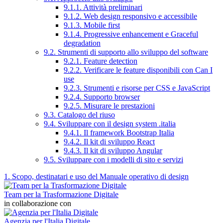
9.1.1. Attività preliminari
9.1.2. Web design responsivo e accessibile
9.1.3. Mobile first
9.1.4. Progressive enhancement e Graceful
degradation
9.2. Strumenti di supporto allo sviluppo del software
9.2.1. Feature detection
9.2.2. Verificare le feature disponibili con Can I
use
9.2.3. Strumenti e risorse per CSS e JavaScript
9.2.4. Supporto browser
9.2.5. Misurare le prestazioni
9.3. Catalogo del riuso
9.4. Sviluppare con il design system .italia
9.4.1. Il framework Bootstrap Italia
9.4.2. Il kit di sviluppo React
9.4.3. Il kit di sviluppo Angular
9.5. Sviluppare con i modelli di sito e servizi
1. Scopo, destinatari e uso del Manuale operativo di design
Team per la Trasformazione Digitale
in collaborazione con
Agenzia per l'Italia Digitale