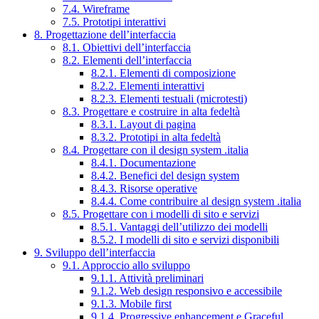
7.4. Wireframe
7.5. Prototipi interattivi
8. Progettazione dell’interfaccia
8.1. Obiettivi dell’interfaccia
8.2. Elementi dell’interfaccia
8.2.1. Elementi di composizione
8.2.2. Elementi interattivi
8.2.3. Elementi testuali (microtesti)
8.3. Progettare e costruire in alta fedeltà
8.3.1. Layout di pagina
8.3.2. Prototipi in alta fedeltà
8.4. Progettare con il design system .italia
8.4.1. Documentazione
8.4.2. Benefici del design system
8.4.3. Risorse operative
8.4.4. Come contribuire al design system .italia
8.5. Progettare con i modelli di sito e servizi
8.5.1. Vantaggi dell’utilizzo dei modelli
8.5.2. I modelli di sito e servizi disponibili
9. Sviluppo dell’interfaccia
9.1. Approccio allo sviluppo
9.1.1. Attività preliminari
9.1.2. Web design responsivo e accessibile
9.1.3. Mobile first
9.1.4. Progressive enhancement e Graceful