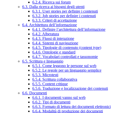
6.2.4. Ricerca sui forum
6.3. Dalla ricerca ai bisogni degli utenti
6.3.1. User stories per definire i contenuti
6.3.2. Job stories per definire i contenuti
6.3.3. Criteri di accettazione
6.4. Architettura dell’informazione
6.4.1. Definire l’architettura dell’informazione
6.4.2. Alberatura
6.4.3. Flussi di interazione
6.4.4. Sistemi di navigazione
6.4.5. Tipologie di contenuto (content type)
6.4.6. Ontologie e standard
6.4.7. Vocabolari controllati e tassonomie
6.5. Scrittura e linguaggio
6.5.1. Come leggono le persone sul web
6.5.2. Le regole per un linguaggio semplice
6.5.3. Microtesti
6.5.4. Scrittura collaborativa
6.5.5. Content critique
6.5.6. Traduzione e localizzazione dei contenuti
6.6. Documenti
6.6.1. I documenti vanno sul web
6.6.2. Tipi di documenti
6.6.3. Formato di lettura dei documenti elettronici
6.6.4. Modalità di produzione dei documenti