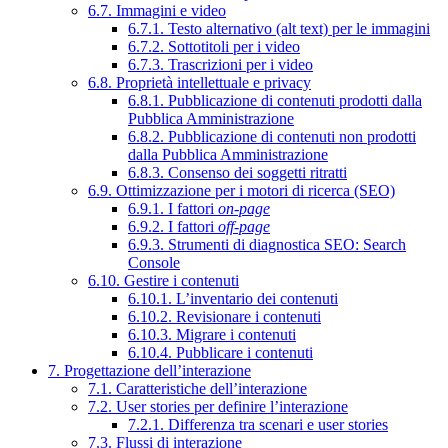
6.7. Immagini e video
6.7.1. Testo alternativo (alt text) per le immagini
6.7.2. Sottotitoli per i video
6.7.3. Trascrizioni per i video
6.8. Proprietà intellettuale e privacy
6.8.1. Pubblicazione di contenuti prodotti dalla
Pubblica Amministrazione
6.8.2. Pubblicazione di contenuti non prodotti
dalla Pubblica Amministrazione
6.8.3. Consenso dei soggetti ritratti
6.9. Ottimizzazione per i motori di ricerca (SEO)
6.9.1. I fattori
on-page
6.9.2. I fattori
off-page
6.9.3. Strumenti di diagnostica SEO: Search
Console
6.10. Gestire i contenuti
6.10.1. L’inventario dei contenuti
6.10.2. Revisionare i contenuti
6.10.3. Migrare i contenuti
6.10.4. Pubblicare i contenuti
7. Progettazione dell’interazione
7.1. Caratteristiche dell’interazione
7.2. User stories per definire l’interazione
7.2.1. Differenza tra scenari e user stories
7.3. Flussi di interazione