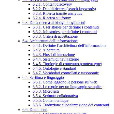
6.2.1. Content discovery
6.2.2. Dati di ricerca (search keywords)
6.2.3. Ricerca tramite analytics
6.2.4. Ricerca sui forum
6.3. Dalla ricerca ai bisogni degli utenti
6.3.1. User stories per definire i contenuti
6.3.2. Job stories per definire i contenuti
6.3.3. Criteri di accettazione
6.4. Architettura dell’informazione
6.4.1. Definire l’architettura dell’informazione
6.4.2. Alberatura
6.4.3. Flussi di interazione
6.4.4. Sistemi di navigazione
6.4.5. Tipologie di contenuto (content type)
6.4.6. Ontologie e standard
6.4.7. Vocabolari controllati e tassonomie
6.5. Scrittura e linguaggio
6.5.1. Come leggono le persone sul web
6.5.2. Le regole per un linguaggio semplice
6.5.3. Microtesti
6.5.4. Scrittura collaborativa
6.5.5. Content critique
6.5.6. Traduzione e localizzazione dei contenuti
6.6. Documenti