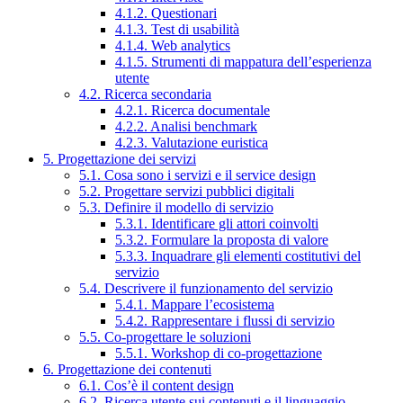
4.1.2. Questionari
4.1.3. Test di usabilità
4.1.4. Web analytics
4.1.5. Strumenti di mappatura dell’esperienza
utente
4.2. Ricerca secondaria
4.2.1. Ricerca documentale
4.2.2. Analisi benchmark
4.2.3. Valutazione euristica
5. Progettazione dei servizi
5.1. Cosa sono i servizi e il service design
5.2. Progettare servizi pubblici digitali
5.3. Definire il modello di servizio
5.3.1. Identificare gli attori coinvolti
5.3.2. Formulare la proposta di valore
5.3.3. Inquadrare gli elementi costitutivi del
servizio
5.4. Descrivere il funzionamento del servizio
5.4.1. Mappare l’ecosistema
5.4.2. Rappresentare i flussi di servizio
5.5. Co-progettare le soluzioni
5.5.1. Workshop di co-progettazione
6. Progettazione dei contenuti
6.1. Cos’è il content design
6.2. Ricerca utente sui contenuti e il linguaggio