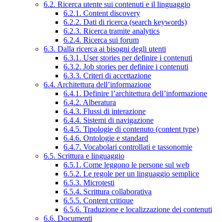
6.2. Ricerca utente sui contenuti e il linguaggio
6.2.1. Content discovery
6.2.2. Dati di ricerca (search keywords)
6.2.3. Ricerca tramite analytics
6.2.4. Ricerca sui forum
6.3. Dalla ricerca ai bisogni degli utenti
6.3.1. User stories per definire i contenuti
6.3.2. Job stories per definire i contenuti
6.3.3. Criteri di accettazione
6.4. Architettura dell’informazione
6.4.1. Definire l’architettura dell’informazione
6.4.2. Alberatura
6.4.3. Flussi di interazione
6.4.4. Sistemi di navigazione
6.4.5. Tipologie di contenuto (content type)
6.4.6. Ontologie e standard
6.4.7. Vocabolari controllati e tassonomie
6.5. Scrittura e linguaggio
6.5.1. Come leggono le persone sul web
6.5.2. Le regole per un linguaggio semplice
6.5.3. Microtesti
6.5.4. Scrittura collaborativa
6.5.5. Content critique
6.5.6. Traduzione e localizzazione dei contenuti
6.6. Documenti