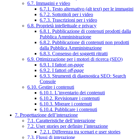
6.7. Immagini e video
6.7.1. Testo alternativo (alt text) per le immagini
6.7.2. Sottotitoli per i video
6.7.3. Trascrizioni per i video
6.8. Proprietà intellettuale e privacy
6.8.1. Pubblicazione di contenuti prodotti dalla
Pubblica Amministrazione
6.8.2. Pubblicazione di contenuti non prodotti
dalla Pubblica Amministrazione
6.8.3. Consenso dei soggetti ritratti
6.9. Ottimizzazione per i motori di ricerca (SEO)
6.9.1. I fattori
on-page
6.9.2. I fattori
off-page
6.9.3. Strumenti di diagnostica SEO: Search
Console
6.10. Gestire i contenuti
6.10.1. L’inventario dei contenuti
6.10.2. Revisionare i contenuti
6.10.3. Migrare i contenuti
6.10.4. Pubblicare i contenuti
7. Progettazione dell’interazione
7.1. Caratteristiche dell’interazione
7.2. User stories per definire l’interazione
7.2.1. Differenza tra scenari e user stories
7.3. Flussi di interazione