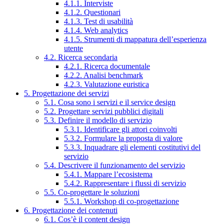
4.1.1. Interviste
4.1.2. Questionari
4.1.3. Test di usabilità
4.1.4. Web analytics
4.1.5. Strumenti di mappatura dell’esperienza
utente
4.2. Ricerca secondaria
4.2.1. Ricerca documentale
4.2.2. Analisi benchmark
4.2.3. Valutazione euristica
5. Progettazione dei servizi
5.1. Cosa sono i servizi e il service design
5.2. Progettare servizi pubblici digitali
5.3. Definire il modello di servizio
5.3.1. Identificare gli attori coinvolti
5.3.2. Formulare la proposta di valore
5.3.3. Inquadrare gli elementi costitutivi del
servizio
5.4. Descrivere il funzionamento del servizio
5.4.1. Mappare l’ecosistema
5.4.2. Rappresentare i flussi di servizio
5.5. Co-progettare le soluzioni
5.5.1. Workshop di co-progettazione
6. Progettazione dei contenuti
6.1. Cos’è il content design