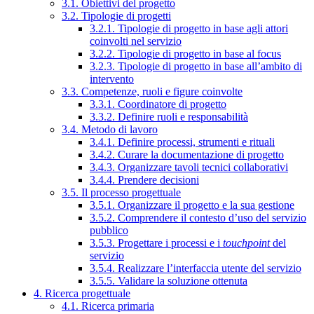
3.1. Obiettivi del progetto
3.2. Tipologie di progetti
3.2.1. Tipologie di progetto in base agli attori
coinvolti nel servizio
3.2.2. Tipologie di progetto in base al focus
3.2.3. Tipologie di progetto in base all’ambito di
intervento
3.3. Competenze, ruoli e figure coinvolte
3.3.1. Coordinatore di progetto
3.3.2. Definire ruoli e responsabilità
3.4. Metodo di lavoro
3.4.1. Definire processi, strumenti e rituali
3.4.2. Curare la documentazione di progetto
3.4.3. Organizzare tavoli tecnici collaborativi
3.4.4. Prendere decisioni
3.5. Il processo progettuale
3.5.1. Organizzare il progetto e la sua gestione
3.5.2. Comprendere il contesto d’uso del servizio
pubblico
3.5.3. Progettare i processi e i
touchpoint
del
servizio
3.5.4. Realizzare l’interfaccia utente del servizio
3.5.5. Validare la soluzione ottenuta
4. Ricerca progettuale
4.1. Ricerca primaria