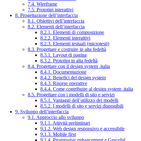
7.4. Wireframe
7.5. Prototipi interattivi
8. Progettazione dell’interfaccia
8.1. Obiettivi dell’interfaccia
8.2. Elementi dell’interfaccia
8.2.1. Elementi di composizione
8.2.2. Elementi interattivi
8.2.3. Elementi testuali (microtesti)
8.3. Progettare e costruire in alta fedeltà
8.3.1. Layout di pagina
8.3.2. Prototipi in alta fedeltà
8.4. Progettare con il design system .italia
8.4.1. Documentazione
8.4.2. Benefici del design system
8.4.3. Risorse operative
8.4.4. Come contribuire al design system .italia
8.5. Progettare con i modelli di sito e servizi
8.5.1. Vantaggi dell’utilizzo dei modelli
8.5.2. I modelli di sito e servizi disponibili
9. Sviluppo dell’interfaccia
9.1. Approccio allo sviluppo
9.1.1. Attività preliminari
9.1.2. Web design responsivo e accessibile
9.1.3. Mobile first
9.1.4. Progressive enhancement e Graceful