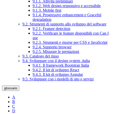
9.1.1. Attività preliminari
9.1.2. Web design responsivo e accessibile
9.1.3. Mobile first
9.1.4. Progressive enhancement e Graceful
degradation
9.2. Strumenti di supporto allo sviluppo del software
9.2.1. Feature detection
9.2.2. Verificare le feature disponibili con Can I
use
9.2.3. Strumenti e risorse per CSS e JavaScript
9.2.4. Supporto browser
9.2.5. Misurare le prestazioni
9.3. Catalogo del riuso
9.4. Sviluppare con il design system .italia
9.4.1. Il framework Bootstrap Italia
9.4.2. Il kit di sviluppo React
9.4.3. Il kit di sviluppo Angular
9.5. Sviluppare con i modelli di sito e servizi
glossario
A
B
C
D