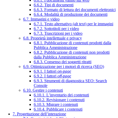
6.6.1. I documenti vanno sul web
6.6.2. Tipi di documenti
6.6.3. Formato di lettura dei documenti elettronici
6.6.4. Modalità di produzione dei documenti
6.7. Immagini e video
6.7.1. Testo alternativo (alt text) per le immagini
6.7.2. Sottotitoli per i video
6.7.3. Trascrizioni per i video
6.8. Proprietà intellettuale e privacy
6.8.1. Pubblicazione di contenuti prodotti dalla
Pubblica Amministrazione
6.8.2. Pubblicazione di contenuti non prodotti
dalla Pubblica Amministrazione
6.8.3. Consenso dei soggetti ritratti
6.9. Ottimizzazione per i motori di ricerca (SEO)
6.9.1. I fattori
on-page
6.9.2. I fattori
off-page
6.9.3. Strumenti di diagnostica SEO: Search
Console
6.10. Gestire i contenuti
6.10.1. L’inventario dei contenuti
6.10.2. Revisionare i contenuti
6.10.3. Migrare i contenuti
6.10.4. Pubblicare i contenuti
7. Progettazione dell’interazione