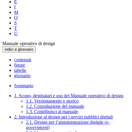
E
I
M
O
S
T
U
Manuale operativo di design
indici e glossario
contenuti
figure
tabelle
glossario
Sommario
1. Scopo, destinatari e uso del Manuale operativo di design
1.1. Versionamento e storico
1.2. Consultazione del manuale
1.3. Contribuisci al manuale
2. Introduzione al design per i servizi pubblici digitali
2.1. Design per l’amministrazione digitale (
e-
government
)