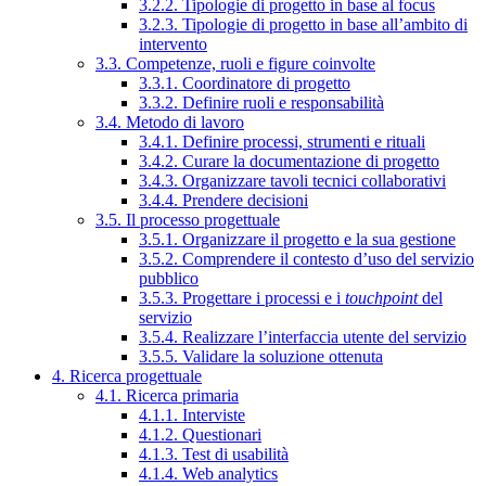
3.2.2. Tipologie di progetto in base al focus
3.2.3. Tipologie di progetto in base all’ambito di
intervento
3.3. Competenze, ruoli e figure coinvolte
3.3.1. Coordinatore di progetto
3.3.2. Definire ruoli e responsabilità
3.4. Metodo di lavoro
3.4.1. Definire processi, strumenti e rituali
3.4.2. Curare la documentazione di progetto
3.4.3. Organizzare tavoli tecnici collaborativi
3.4.4. Prendere decisioni
3.5. Il processo progettuale
3.5.1. Organizzare il progetto e la sua gestione
3.5.2. Comprendere il contesto d’uso del servizio
pubblico
3.5.3. Progettare i processi e i
touchpoint
del
servizio
3.5.4. Realizzare l’interfaccia utente del servizio
3.5.5. Validare la soluzione ottenuta
4. Ricerca progettuale
4.1. Ricerca primaria
4.1.1. Interviste
4.1.2. Questionari
4.1.3. Test di usabilità
4.1.4. Web analytics