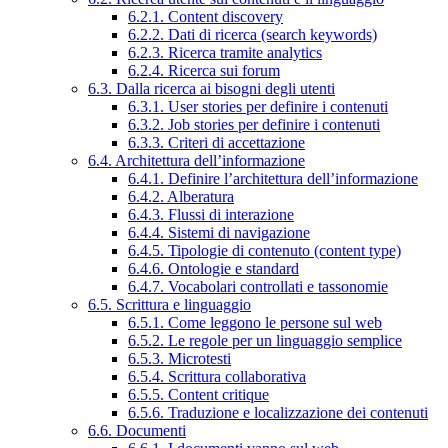
6.2.1. Content discovery
6.2.2. Dati di ricerca (search keywords)
6.2.3. Ricerca tramite analytics
6.2.4. Ricerca sui forum
6.3. Dalla ricerca ai bisogni degli utenti
6.3.1. User stories per definire i contenuti
6.3.2. Job stories per definire i contenuti
6.3.3. Criteri di accettazione
6.4. Architettura dell’informazione
6.4.1. Definire l’architettura dell’informazione
6.4.2. Alberatura
6.4.3. Flussi di interazione
6.4.4. Sistemi di navigazione
6.4.5. Tipologie di contenuto (content type)
6.4.6. Ontologie e standard
6.4.7. Vocabolari controllati e tassonomie
6.5. Scrittura e linguaggio
6.5.1. Come leggono le persone sul web
6.5.2. Le regole per un linguaggio semplice
6.5.3. Microtesti
6.5.4. Scrittura collaborativa
6.5.5. Content critique
6.5.6. Traduzione e localizzazione dei contenuti
6.6. Documenti