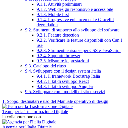
9.1.1. Attività preliminari
9.1.2. Web design responsivo e accessibile
9.1.3. Mobile first
9.1.4. Progressive enhancement e Graceful
degradation
9.2. Strumenti di supporto allo sviluppo del software
9.2.1. Feature detection
9.2.2. Verificare le feature disponibili con Can I
use
9.2.3. Strumenti e risorse per CSS e JavaScript
9.2.4. Supporto browser
9.2.5. Misurare le prestazioni
9.3. Catalogo del riuso
9.4. Sviluppare con il design system .italia
9.4.1. Il framework Bootstrap Italia
9.4.2. Il kit di sviluppo React
9.4.3. Il kit di sviluppo Angular
9.5. Sviluppare con i modelli di sito e servizi
1. Scopo, destinatari e uso del Manuale operativo di design
Team per la Trasformazione Digitale
in collaborazione con
Agenzia per l'Italia Digitale