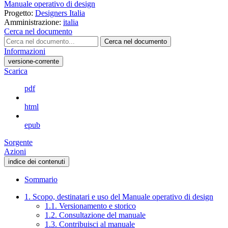
Manuale operativo di design
Progetto:
Designers Italia
Amministrazione:
italia
Cerca nel documento
Cerca nel documento
Informazioni
versione-corrente
Scarica
pdf
html
epub
Sorgente
Azioni
indice dei contenuti
Sommario
1. Scopo, destinatari e uso del Manuale operativo di design
1.1. Versionamento e storico
1.2. Consultazione del manuale
1.3. Contribuisci al manuale