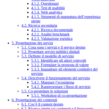
4.1.2. Questionari
4.1.3. Test di usabilità
4.1.4. Web analytics
4.1.5. Strumenti di mappatura dell’esperienza
utente
4.2. Ricerca secondaria
4.2.1. Ricerca documentale
4.2.2. Analisi benchmark
4.2.3. Valutazione euristica
5. Progettazione dei servizi
5.1. Cosa sono i servizi e il service design
5.2. Progettare servizi pubblici digitali
5.3. Definire il modello di servizio
5.3.1. Identificare gli attori coinvolti
5.3.2. Formulare la proposta di valore
5.3.3. Inquadrare gli elementi costitutivi del
servizio
5.4. Descrivere il funzionamento del servizio
5.4.1. Mappare l’ecosistema
5.4.2. Rappresentare i flussi di servizio
5.5. Co-progettare le soluzioni
5.5.1. Workshop di co-progettazione
6. Progettazione dei contenuti
6.1. Cos’è il content design
6.2. Ricerca utente sui contenuti e il linguaggio