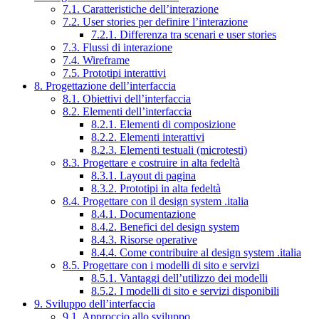
7.1. Caratteristiche dell’interazione
7.2. User stories per definire l’interazione
7.2.1. Differenza tra scenari e user stories
7.3. Flussi di interazione
7.4. Wireframe
7.5. Prototipi interattivi
8. Progettazione dell’interfaccia
8.1. Obiettivi dell’interfaccia
8.2. Elementi dell’interfaccia
8.2.1. Elementi di composizione
8.2.2. Elementi interattivi
8.2.3. Elementi testuali (microtesti)
8.3. Progettare e costruire in alta fedeltà
8.3.1. Layout di pagina
8.3.2. Prototipi in alta fedeltà
8.4. Progettare con il design system .italia
8.4.1. Documentazione
8.4.2. Benefici del design system
8.4.3. Risorse operative
8.4.4. Come contribuire al design system .italia
8.5. Progettare con i modelli di sito e servizi
8.5.1. Vantaggi dell’utilizzo dei modelli
8.5.2. I modelli di sito e servizi disponibili
9. Sviluppo dell’interfaccia
9.1. Approccio allo sviluppo