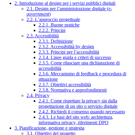
2. Introduzione al design per i servizi pubblici digitali
2.1. Design per l’amministrazione digitale (
e-
government
)
2.2. L’approccio progettuale
2.2.1. Buone pratiche
2.2.2. Principi
2.3. Accessibilità
2.3.1. Definizione
2.3.2. Accessibilità by design
2.3.3. Principi per l’accessibilità
2.3.4. Linee guida e criteri di successo
2.3.5. Come rilasciare una dichiarazione di
accessibilità
2.3.6. Meccanismo di feedback e procedura di
attuazione
2.3.7. Obiettivi accessibilità
2.3.8. Normativa e approfondimenti
2.4. Privacy
2.4.1. Come rispettare la privacy sin dalla
progettazione di un sito o servizio digitale
2.4.2. Richiedi il consenso quando necessario
2.4.3. Le basi del sito web: architettura,
informativa privacy, riferimenti DPO
3. Pianificazione, gestione e strategia
3.1. Obiettivi del progetto