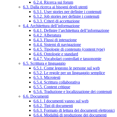
6.2.4. Ricerca sui forum
6.3. Dalla ricerca ai bisogni degli utenti
6.3.1. User stories per definire i contenuti
6.3.2. Job stories per definire i contenuti
6.3.3. Criteri di accettazione
6.4. Architettura dell’informazione
6.4.1. Definire l’architettura dell’informazione
6.4.2. Alberatura
6.4.3. Flussi di interazione
6.4.4. Sistemi di navigazione
6.4.5. Tipologie di contenuto (content type)
6.4.6. Ontologie e standard
6.4.7. Vocabolari controllati e tassonomie
6.5. Scrittura e linguaggio
6.5.1. Come leggono le persone sul web
6.5.2. Le regole per un linguaggio semplice
6.5.3. Microtesti
6.5.4. Scrittura collaborativa
6.5.5. Content critique
6.5.6. Traduzione e localizzazione dei contenuti
6.6. Documenti
6.6.1. I documenti vanno sul web
6.6.2. Tipi di documenti
6.6.3. Formato di lettura dei documenti elettronici
6.6.4. Modalità di produzione dei documenti