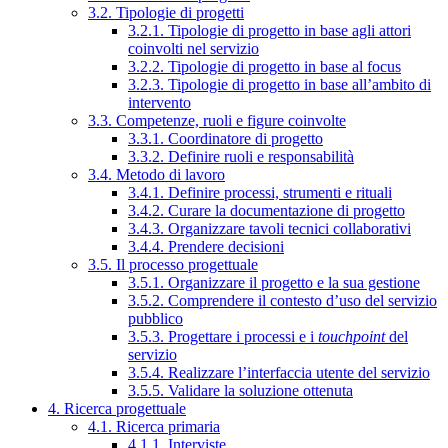
3.2. Tipologie di progetti
3.2.1. Tipologie di progetto in base agli attori
coinvolti nel servizio
3.2.2. Tipologie di progetto in base al focus
3.2.3. Tipologie di progetto in base all’ambito di
intervento
3.3. Competenze, ruoli e figure coinvolte
3.3.1. Coordinatore di progetto
3.3.2. Definire ruoli e responsabilità
3.4. Metodo di lavoro
3.4.1. Definire processi, strumenti e rituali
3.4.2. Curare la documentazione di progetto
3.4.3. Organizzare tavoli tecnici collaborativi
3.4.4. Prendere decisioni
3.5. Il processo progettuale
3.5.1. Organizzare il progetto e la sua gestione
3.5.2. Comprendere il contesto d’uso del servizio
pubblico
3.5.3. Progettare i processi e i
touchpoint
del
servizio
3.5.4. Realizzare l’interfaccia utente del servizio
3.5.5. Validare la soluzione ottenuta
4. Ricerca progettuale
4.1. Ricerca primaria
4.1.1. Interviste