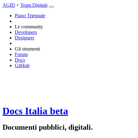
AGID
+
Team Digitale
Piano Triennale
Le community
Developers
Designers
Gli strumenti
Forum
Docs
GitHub
Docs Italia
beta
Documenti pubblici, digitali.