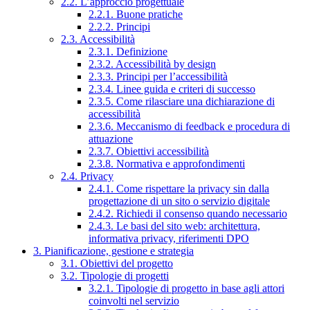
2.2. L’approccio progettuale
2.2.1. Buone pratiche
2.2.2. Principi
2.3. Accessibilità
2.3.1. Definizione
2.3.2. Accessibilità by design
2.3.3. Principi per l’accessibilità
2.3.4. Linee guida e criteri di successo
2.3.5. Come rilasciare una dichiarazione di
accessibilità
2.3.6. Meccanismo di feedback e procedura di
attuazione
2.3.7. Obiettivi accessibilità
2.3.8. Normativa e approfondimenti
2.4. Privacy
2.4.1. Come rispettare la privacy sin dalla
progettazione di un sito o servizio digitale
2.4.2. Richiedi il consenso quando necessario
2.4.3. Le basi del sito web: architettura,
informativa privacy, riferimenti DPO
3. Pianificazione, gestione e strategia
3.1. Obiettivi del progetto
3.2. Tipologie di progetti
3.2.1. Tipologie di progetto in base agli attori
coinvolti nel servizio