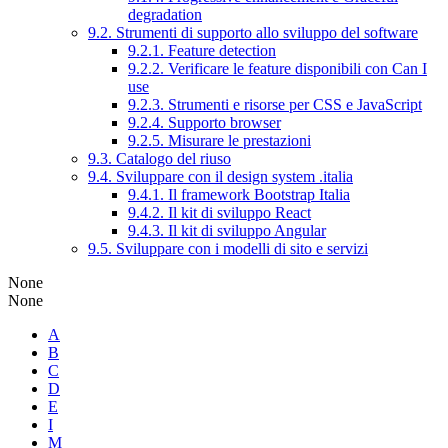
degradation
9.2. Strumenti di supporto allo sviluppo del software
9.2.1. Feature detection
9.2.2. Verificare le feature disponibili con Can I
use
9.2.3. Strumenti e risorse per CSS e JavaScript
9.2.4. Supporto browser
9.2.5. Misurare le prestazioni
9.3. Catalogo del riuso
9.4. Sviluppare con il design system .italia
9.4.1. Il framework Bootstrap Italia
9.4.2. Il kit di sviluppo React
9.4.3. Il kit di sviluppo Angular
9.5. Sviluppare con i modelli di sito e servizi
None
None
A
B
C
D
E
I
M