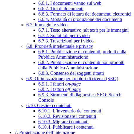
6.6.1. I documenti vanno sul web
6.6.2. Tipi di documenti
6.6.3. Formato di lettura dei documenti elettronici
6.6.4. Modalità di produzione dei documenti
6.7. Immagini e video
6.7.1. Testo alternativo (alt text) per le immagini
6.7.2. Sottotitoli per i video
6.7.3. Trascrizioni per i video
6.8. Proprietà intellettuale e privacy
6.8.1. Pubblicazione di contenuti prodotti dalla
Pubblica Amministrazione
6.8.2. Pubblicazione di contenuti non prodotti
dalla Pubblica Amministrazione
6.8.3. Consenso dei soggetti ritratti
6.9. Ottimizzazione per i motori di ricerca (SEO)
6.9.1. I fattori
on-page
6.9.2. I fattori
off-page
6.9.3. Strumenti di diagnostica SEO: Search
Console
6.10. Gestire i contenuti
6.10.1. L’inventario dei contenuti
6.10.2. Revisionare i contenuti
6.10.3. Migrare i contenuti
6.10.4. Pubblicare i contenuti
7. Progettazione dell’interazione