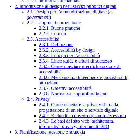
1.3. Contribuisci al manuale
2. Introduzione al design per i servizi pubblici digitali
2.1. Design per l’amministrazione digitale (
e-
government
)
2.2. L’approccio progettuale
2.2.1. Buone pratiche
2.2.2. Principi
2.3. Accessibilità
2.3.1. Definizione
2.3.2. Accessibilità by design
2.3.3. Principi per l’accessibilità
2.3.4. Linee guida e criteri di successo
2.3.5. Come rilasciare una dichiarazione di
accessibilità
2.3.6. Meccanismo di feedback e procedura di
attuazione
2.3.7. Obiettivi accessibilità
2.3.8. Normativa e approfondimenti
2.4. Privacy
2.4.1. Come rispettare la privacy sin dalla
progettazione di un sito o servizio digitale
2.4.2. Richiedi il consenso quando necessario
2.4.3. Le basi del sito web: architettura,
informativa privacy, riferimenti DPO
3. Pianificazione, gestione e strategia