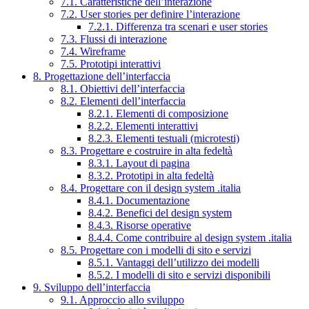
7.1. Caratteristiche dell’interazione
7.2. User stories per definire l’interazione
7.2.1. Differenza tra scenari e user stories
7.3. Flussi di interazione
7.4. Wireframe
7.5. Prototipi interattivi
8. Progettazione dell’interfaccia
8.1. Obiettivi dell’interfaccia
8.2. Elementi dell’interfaccia
8.2.1. Elementi di composizione
8.2.2. Elementi interattivi
8.2.3. Elementi testuali (microtesti)
8.3. Progettare e costruire in alta fedeltà
8.3.1. Layout di pagina
8.3.2. Prototipi in alta fedeltà
8.4. Progettare con il design system .italia
8.4.1. Documentazione
8.4.2. Benefici del design system
8.4.3. Risorse operative
8.4.4. Come contribuire al design system .italia
8.5. Progettare con i modelli di sito e servizi
8.5.1. Vantaggi dell’utilizzo dei modelli
8.5.2. I modelli di sito e servizi disponibili
9. Sviluppo dell’interfaccia
9.1. Approccio allo sviluppo