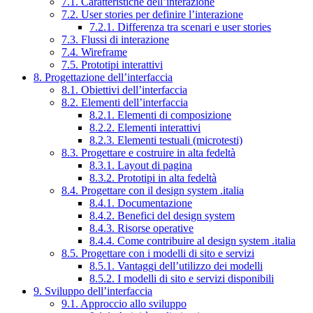
7.1. Caratteristiche dell’interazione
7.2. User stories per definire l’interazione
7.2.1. Differenza tra scenari e user stories
7.3. Flussi di interazione
7.4. Wireframe
7.5. Prototipi interattivi
8. Progettazione dell’interfaccia
8.1. Obiettivi dell’interfaccia
8.2. Elementi dell’interfaccia
8.2.1. Elementi di composizione
8.2.2. Elementi interattivi
8.2.3. Elementi testuali (microtesti)
8.3. Progettare e costruire in alta fedeltà
8.3.1. Layout di pagina
8.3.2. Prototipi in alta fedeltà
8.4. Progettare con il design system .italia
8.4.1. Documentazione
8.4.2. Benefici del design system
8.4.3. Risorse operative
8.4.4. Come contribuire al design system .italia
8.5. Progettare con i modelli di sito e servizi
8.5.1. Vantaggi dell’utilizzo dei modelli
8.5.2. I modelli di sito e servizi disponibili
9. Sviluppo dell’interfaccia
9.1. Approccio allo sviluppo