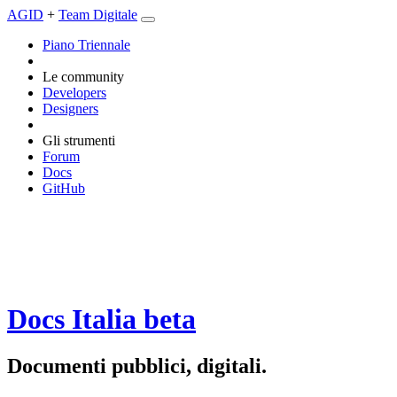
AGID
+
Team Digitale
Piano Triennale
Le community
Developers
Designers
Gli strumenti
Forum
Docs
GitHub
Docs Italia
beta
Documenti pubblici, digitali.