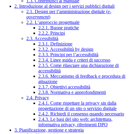
1.3. Contribuisci al manuale
2. Introduzione al design per i servizi pubblici digitali
2.1. Design per l’amministrazione digitale (
e-
government
)
2.2. L’approccio progettuale
2.2.1. Buone pratiche
2.2.2. Principi
2.3. Accessibilità
2.3.1. Definizione
2.3.2. Accessibilità by design
2.3.3. Principi per l’accessibilità
2.3.4. Linee guida e criteri di successo
2.3.5. Come rilasciare una dichiarazione di
accessibilità
2.3.6. Meccanismo di feedback e procedura di
attuazione
2.3.7. Obiettivi accessibilità
2.3.8. Normativa e approfondimenti
2.4. Privacy
2.4.1. Come rispettare la privacy sin dalla
progettazione di un sito o servizio digitale
2.4.2. Richiedi il consenso quando necessario
2.4.3. Le basi del sito web: architettura,
informativa privacy, riferimenti DPO
3. Pianificazione, gestione e strategia