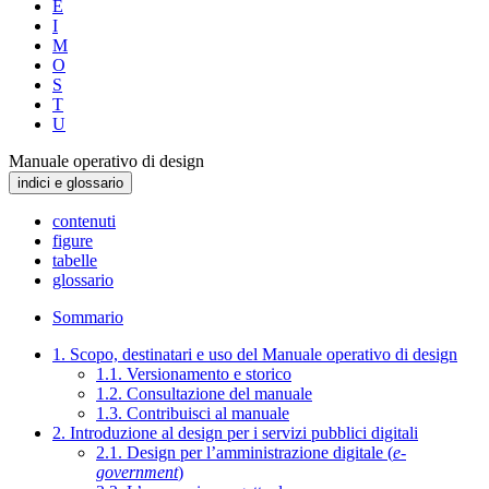
E
I
M
O
S
T
U
Manuale operativo di design
indici e glossario
contenuti
figure
tabelle
glossario
Sommario
1. Scopo, destinatari e uso del Manuale operativo di design
1.1. Versionamento e storico
1.2. Consultazione del manuale
1.3. Contribuisci al manuale
2. Introduzione al design per i servizi pubblici digitali
2.1. Design per l’amministrazione digitale (
e-
government
)