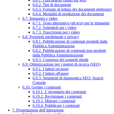
6.6.1. I documenti vanno sul web
6.6.2. Tipi di documenti
6.6.3. Formato di lettura dei documenti elettronici
6.6.4. Modalità di produzione dei documenti
6.7. Immagini e video
6.7.1. Testo alternativo (alt text) per le immagini
6.7.2. Sottotitoli per i video
6.7.3. Trascrizioni per i video
6.8. Proprietà intellettuale e privacy
6.8.1. Pubblicazione di contenuti prodotti dalla
Pubblica Amministrazione
6.8.2. Pubblicazione di contenuti non prodotti
dalla Pubblica Amministrazione
6.8.3. Consenso dei soggetti ritratti
6.9. Ottimizzazione per i motori di ricerca (SEO)
6.9.1. I fattori
on-page
6.9.2. I fattori
off-page
6.9.3. Strumenti di diagnostica SEO: Search
Console
6.10. Gestire i contenuti
6.10.1. L’inventario dei contenuti
6.10.2. Revisionare i contenuti
6.10.3. Migrare i contenuti
6.10.4. Pubblicare i contenuti
7. Progettazione dell’interazione