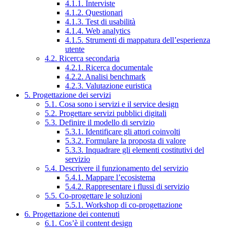
4.1.1. Interviste
4.1.2. Questionari
4.1.3. Test di usabilità
4.1.4. Web analytics
4.1.5. Strumenti di mappatura dell’esperienza
utente
4.2. Ricerca secondaria
4.2.1. Ricerca documentale
4.2.2. Analisi benchmark
4.2.3. Valutazione euristica
5. Progettazione dei servizi
5.1. Cosa sono i servizi e il service design
5.2. Progettare servizi pubblici digitali
5.3. Definire il modello di servizio
5.3.1. Identificare gli attori coinvolti
5.3.2. Formulare la proposta di valore
5.3.3. Inquadrare gli elementi costitutivi del
servizio
5.4. Descrivere il funzionamento del servizio
5.4.1. Mappare l’ecosistema
5.4.2. Rappresentare i flussi di servizio
5.5. Co-progettare le soluzioni
5.5.1. Workshop di co-progettazione
6. Progettazione dei contenuti
6.1. Cos’è il content design