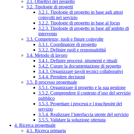
3.1. Obiettivi del progetto
3.2. Tipologie di progetti
3.2.1. Tipologie di progetto in base agli attori
coinvolti nel servizio
3.2.2. Tipologie di progetto in base al focus
3.2.3. Tipologie di progetto in base all’ambito di
intervento
3.3. Competenze, ruoli e figure coinvolte
3.3.1. Coordinatore di progetto
3.3.2. Definire ruoli e responsabilità
3.4. Metodo di lavoro
3.4.1. Definire processi, strumenti e rituali
3.4.2. Curare la documentazione di progetto
3.4.3. Organizzare tavoli tecnici collaborativi
3.4.4. Prendere decisioni
3.5. Il processo progettuale
3.5.1. Organizzare il progetto e la sua gestione
3.5.2. Comprendere il contesto d’uso del servizio
pubblico
3.5.3. Progettare i processi e i
touchpoint
del
servizio
3.5.4. Realizzare l’interfaccia utente del servizio
3.5.5. Validare la soluzione ottenuta
4. Ricerca progettuale
4.1. Ricerca primaria