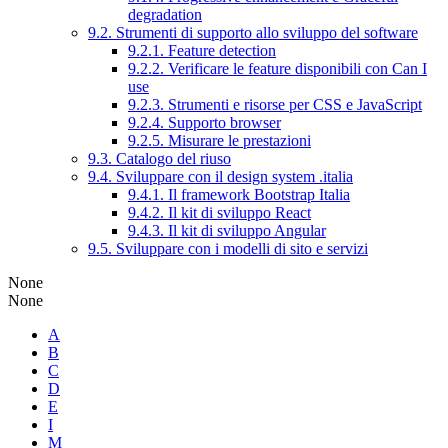
degradation
9.2. Strumenti di supporto allo sviluppo del software
9.2.1. Feature detection
9.2.2. Verificare le feature disponibili con Can I
use
9.2.3. Strumenti e risorse per CSS e JavaScript
9.2.4. Supporto browser
9.2.5. Misurare le prestazioni
9.3. Catalogo del riuso
9.4. Sviluppare con il design system .italia
9.4.1. Il framework Bootstrap Italia
9.4.2. Il kit di sviluppo React
9.4.3. Il kit di sviluppo Angular
9.5. Sviluppare con i modelli di sito e servizi
None
None
A
B
C
D
E
I
M