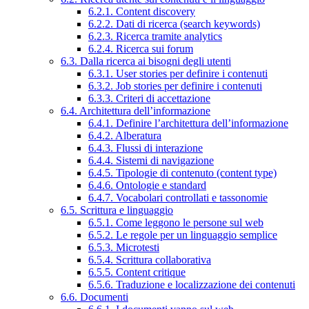
6.2.1. Content discovery
6.2.2. Dati di ricerca (search keywords)
6.2.3. Ricerca tramite analytics
6.2.4. Ricerca sui forum
6.3. Dalla ricerca ai bisogni degli utenti
6.3.1. User stories per definire i contenuti
6.3.2. Job stories per definire i contenuti
6.3.3. Criteri di accettazione
6.4. Architettura dell’informazione
6.4.1. Definire l’architettura dell’informazione
6.4.2. Alberatura
6.4.3. Flussi di interazione
6.4.4. Sistemi di navigazione
6.4.5. Tipologie di contenuto (content type)
6.4.6. Ontologie e standard
6.4.7. Vocabolari controllati e tassonomie
6.5. Scrittura e linguaggio
6.5.1. Come leggono le persone sul web
6.5.2. Le regole per un linguaggio semplice
6.5.3. Microtesti
6.5.4. Scrittura collaborativa
6.5.5. Content critique
6.5.6. Traduzione e localizzazione dei contenuti
6.6. Documenti