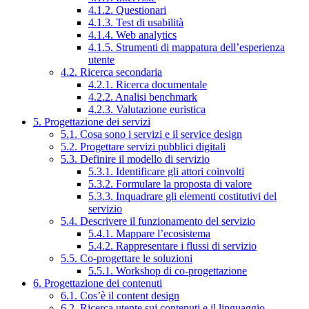
4.1.2. Questionari
4.1.3. Test di usabilità
4.1.4. Web analytics
4.1.5. Strumenti di mappatura dell’esperienza
utente
4.2. Ricerca secondaria
4.2.1. Ricerca documentale
4.2.2. Analisi benchmark
4.2.3. Valutazione euristica
5. Progettazione dei servizi
5.1. Cosa sono i servizi e il service design
5.2. Progettare servizi pubblici digitali
5.3. Definire il modello di servizio
5.3.1. Identificare gli attori coinvolti
5.3.2. Formulare la proposta di valore
5.3.3. Inquadrare gli elementi costitutivi del
servizio
5.4. Descrivere il funzionamento del servizio
5.4.1. Mappare l’ecosistema
5.4.2. Rappresentare i flussi di servizio
5.5. Co-progettare le soluzioni
5.5.1. Workshop di co-progettazione
6. Progettazione dei contenuti
6.1. Cos’è il content design
6.2. Ricerca utente sui contenuti e il linguaggio