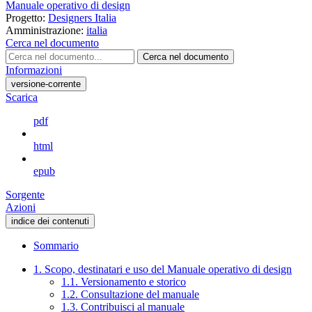
Manuale operativo di design
Progetto:
Designers Italia
Amministrazione:
italia
Cerca nel documento
Cerca nel documento
Informazioni
versione-corrente
Scarica
pdf
html
epub
Sorgente
Azioni
indice dei contenuti
Sommario
1. Scopo, destinatari e uso del Manuale operativo di design
1.1. Versionamento e storico
1.2. Consultazione del manuale
1.3. Contribuisci al manuale