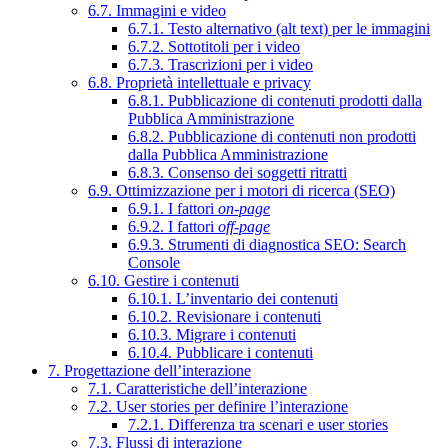
6.7. Immagini e video
6.7.1. Testo alternativo (alt text) per le immagini
6.7.2. Sottotitoli per i video
6.7.3. Trascrizioni per i video
6.8. Proprietà intellettuale e privacy
6.8.1. Pubblicazione di contenuti prodotti dalla
Pubblica Amministrazione
6.8.2. Pubblicazione di contenuti non prodotti
dalla Pubblica Amministrazione
6.8.3. Consenso dei soggetti ritratti
6.9. Ottimizzazione per i motori di ricerca (SEO)
6.9.1. I fattori
on-page
6.9.2. I fattori
off-page
6.9.3. Strumenti di diagnostica SEO: Search
Console
6.10. Gestire i contenuti
6.10.1. L’inventario dei contenuti
6.10.2. Revisionare i contenuti
6.10.3. Migrare i contenuti
6.10.4. Pubblicare i contenuti
7. Progettazione dell’interazione
7.1. Caratteristiche dell’interazione
7.2. User stories per definire l’interazione
7.2.1. Differenza tra scenari e user stories
7.3. Flussi di interazione