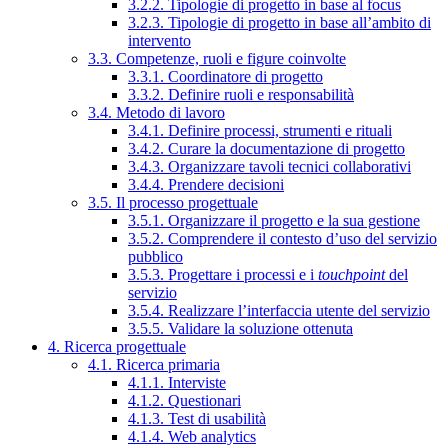
3.2.2. Tipologie di progetto in base al focus
3.2.3. Tipologie di progetto in base all’ambito di
intervento
3.3. Competenze, ruoli e figure coinvolte
3.3.1. Coordinatore di progetto
3.3.2. Definire ruoli e responsabilità
3.4. Metodo di lavoro
3.4.1. Definire processi, strumenti e rituali
3.4.2. Curare la documentazione di progetto
3.4.3. Organizzare tavoli tecnici collaborativi
3.4.4. Prendere decisioni
3.5. Il processo progettuale
3.5.1. Organizzare il progetto e la sua gestione
3.5.2. Comprendere il contesto d’uso del servizio
pubblico
3.5.3. Progettare i processi e i
touchpoint
del
servizio
3.5.4. Realizzare l’interfaccia utente del servizio
3.5.5. Validare la soluzione ottenuta
4. Ricerca progettuale
4.1. Ricerca primaria
4.1.1. Interviste
4.1.2. Questionari
4.1.3. Test di usabilità
4.1.4. Web analytics