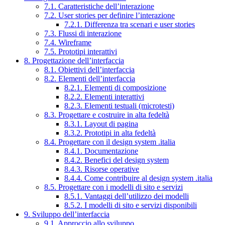
7.1. Caratteristiche dell’interazione
7.2. User stories per definire l’interazione
7.2.1. Differenza tra scenari e user stories
7.3. Flussi di interazione
7.4. Wireframe
7.5. Prototipi interattivi
8. Progettazione dell’interfaccia
8.1. Obiettivi dell’interfaccia
8.2. Elementi dell’interfaccia
8.2.1. Elementi di composizione
8.2.2. Elementi interattivi
8.2.3. Elementi testuali (microtesti)
8.3. Progettare e costruire in alta fedeltà
8.3.1. Layout di pagina
8.3.2. Prototipi in alta fedeltà
8.4. Progettare con il design system .italia
8.4.1. Documentazione
8.4.2. Benefici del design system
8.4.3. Risorse operative
8.4.4. Come contribuire al design system .italia
8.5. Progettare con i modelli di sito e servizi
8.5.1. Vantaggi dell’utilizzo dei modelli
8.5.2. I modelli di sito e servizi disponibili
9. Sviluppo dell’interfaccia
9.1. Approccio allo sviluppo