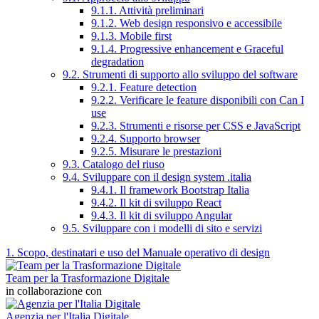
9.1.1. Attività preliminari
9.1.2. Web design responsivo e accessibile
9.1.3. Mobile first
9.1.4. Progressive enhancement e Graceful
degradation
9.2. Strumenti di supporto allo sviluppo del software
9.2.1. Feature detection
9.2.2. Verificare le feature disponibili con Can I
use
9.2.3. Strumenti e risorse per CSS e JavaScript
9.2.4. Supporto browser
9.2.5. Misurare le prestazioni
9.3. Catalogo del riuso
9.4. Sviluppare con il design system .italia
9.4.1. Il framework Bootstrap Italia
9.4.2. Il kit di sviluppo React
9.4.3. Il kit di sviluppo Angular
9.5. Sviluppare con i modelli di sito e servizi
1. Scopo, destinatari e uso del Manuale operativo di design
Team per la Trasformazione Digitale
in collaborazione con
Agenzia per l'Italia Digitale