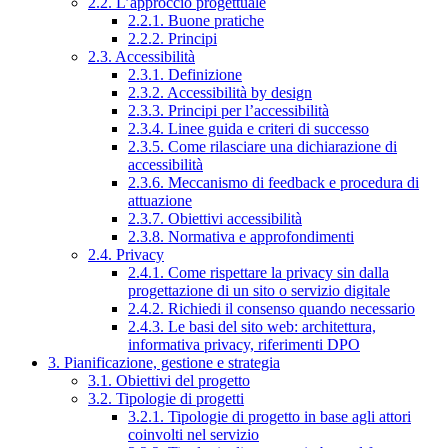
2.2. L’approccio progettuale
2.2.1. Buone pratiche
2.2.2. Principi
2.3. Accessibilità
2.3.1. Definizione
2.3.2. Accessibilità by design
2.3.3. Principi per l’accessibilità
2.3.4. Linee guida e criteri di successo
2.3.5. Come rilasciare una dichiarazione di
accessibilità
2.3.6. Meccanismo di feedback e procedura di
attuazione
2.3.7. Obiettivi accessibilità
2.3.8. Normativa e approfondimenti
2.4. Privacy
2.4.1. Come rispettare la privacy sin dalla
progettazione di un sito o servizio digitale
2.4.2. Richiedi il consenso quando necessario
2.4.3. Le basi del sito web: architettura,
informativa privacy, riferimenti DPO
3. Pianificazione, gestione e strategia
3.1. Obiettivi del progetto
3.2. Tipologie di progetti
3.2.1. Tipologie di progetto in base agli attori
coinvolti nel servizio