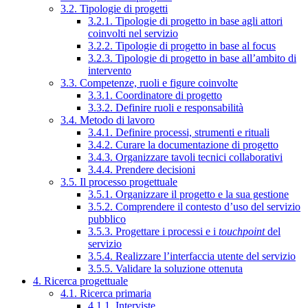
3.2. Tipologie di progetti
3.2.1. Tipologie di progetto in base agli attori
coinvolti nel servizio
3.2.2. Tipologie di progetto in base al focus
3.2.3. Tipologie di progetto in base all’ambito di
intervento
3.3. Competenze, ruoli e figure coinvolte
3.3.1. Coordinatore di progetto
3.3.2. Definire ruoli e responsabilità
3.4. Metodo di lavoro
3.4.1. Definire processi, strumenti e rituali
3.4.2. Curare la documentazione di progetto
3.4.3. Organizzare tavoli tecnici collaborativi
3.4.4. Prendere decisioni
3.5. Il processo progettuale
3.5.1. Organizzare il progetto e la sua gestione
3.5.2. Comprendere il contesto d’uso del servizio
pubblico
3.5.3. Progettare i processi e i
touchpoint
del
servizio
3.5.4. Realizzare l’interfaccia utente del servizio
3.5.5. Validare la soluzione ottenuta
4. Ricerca progettuale
4.1. Ricerca primaria
4.1.1. Interviste