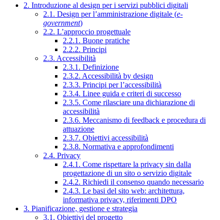
2. Introduzione al design per i servizi pubblici digitali
2.1. Design per l’amministrazione digitale (
e-
government
)
2.2. L’approccio progettuale
2.2.1. Buone pratiche
2.2.2. Principi
2.3. Accessibilità
2.3.1. Definizione
2.3.2. Accessibilità by design
2.3.3. Principi per l’accessibilità
2.3.4. Linee guida e criteri di successo
2.3.5. Come rilasciare una dichiarazione di
accessibilità
2.3.6. Meccanismo di feedback e procedura di
attuazione
2.3.7. Obiettivi accessibilità
2.3.8. Normativa e approfondimenti
2.4. Privacy
2.4.1. Come rispettare la privacy sin dalla
progettazione di un sito o servizio digitale
2.4.2. Richiedi il consenso quando necessario
2.4.3. Le basi del sito web: architettura,
informativa privacy, riferimenti DPO
3. Pianificazione, gestione e strategia
3.1. Obiettivi del progetto