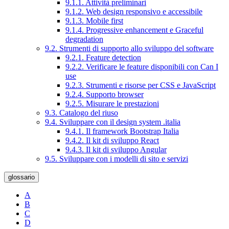
9.1.1. Attività preliminari
9.1.2. Web design responsivo e accessibile
9.1.3. Mobile first
9.1.4. Progressive enhancement e Graceful
degradation
9.2. Strumenti di supporto allo sviluppo del software
9.2.1. Feature detection
9.2.2. Verificare le feature disponibili con Can I
use
9.2.3. Strumenti e risorse per CSS e JavaScript
9.2.4. Supporto browser
9.2.5. Misurare le prestazioni
9.3. Catalogo del riuso
9.4. Sviluppare con il design system .italia
9.4.1. Il framework Bootstrap Italia
9.4.2. Il kit di sviluppo React
9.4.3. Il kit di sviluppo Angular
9.5. Sviluppare con i modelli di sito e servizi
glossario
A
B
C
D