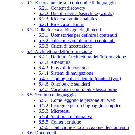
6.2. Ricerca utente sui contenuti e il linguaggio
6.2.1. Content discovery
6.2.2. Dati di ricerca (search keywords)
6.2.3. Ricerca tramite analytics
6.2.4. Ricerca sui forum
6.3. Dalla ricerca ai bisogni degli utenti
6.3.1. User stories per definire i contenuti
6.3.2. Job stories per definire i contenuti
6.3.3. Criteri di accettazione
6.4. Architettura dell’informazione
6.4.1. Definire l’architettura dell’informazione
6.4.2. Alberatura
6.4.3. Flussi di interazione
6.4.4. Sistemi di navigazione
6.4.5. Tipologie di contenuto (content type)
6.4.6. Ontologie e standard
6.4.7. Vocabolari controllati e tassonomie
6.5. Scrittura e linguaggio
6.5.1. Come leggono le persone sul web
6.5.2. Le regole per un linguaggio semplice
6.5.3. Microtesti
6.5.4. Scrittura collaborativa
6.5.5. Content critique
6.5.6. Traduzione e localizzazione dei contenuti
6.6. Documenti