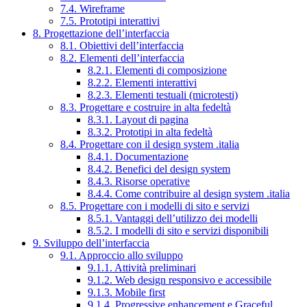
7.4. Wireframe
7.5. Prototipi interattivi
8. Progettazione dell’interfaccia
8.1. Obiettivi dell’interfaccia
8.2. Elementi dell’interfaccia
8.2.1. Elementi di composizione
8.2.2. Elementi interattivi
8.2.3. Elementi testuali (microtesti)
8.3. Progettare e costruire in alta fedeltà
8.3.1. Layout di pagina
8.3.2. Prototipi in alta fedeltà
8.4. Progettare con il design system .italia
8.4.1. Documentazione
8.4.2. Benefici del design system
8.4.3. Risorse operative
8.4.4. Come contribuire al design system .italia
8.5. Progettare con i modelli di sito e servizi
8.5.1. Vantaggi dell’utilizzo dei modelli
8.5.2. I modelli di sito e servizi disponibili
9. Sviluppo dell’interfaccia
9.1. Approccio allo sviluppo
9.1.1. Attività preliminari
9.1.2. Web design responsivo e accessibile
9.1.3. Mobile first
9.1.4. Progressive enhancement e Graceful