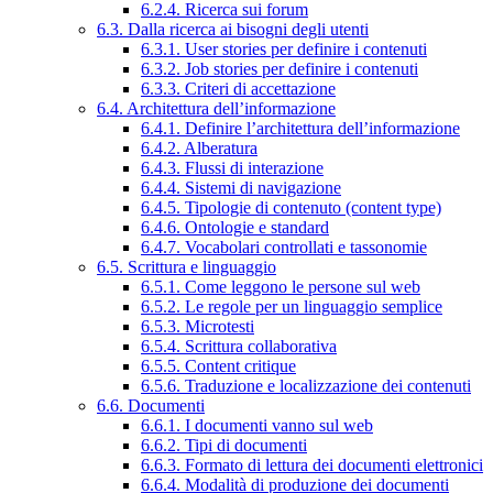
6.2.4. Ricerca sui forum
6.3. Dalla ricerca ai bisogni degli utenti
6.3.1. User stories per definire i contenuti
6.3.2. Job stories per definire i contenuti
6.3.3. Criteri di accettazione
6.4. Architettura dell’informazione
6.4.1. Definire l’architettura dell’informazione
6.4.2. Alberatura
6.4.3. Flussi di interazione
6.4.4. Sistemi di navigazione
6.4.5. Tipologie di contenuto (content type)
6.4.6. Ontologie e standard
6.4.7. Vocabolari controllati e tassonomie
6.5. Scrittura e linguaggio
6.5.1. Come leggono le persone sul web
6.5.2. Le regole per un linguaggio semplice
6.5.3. Microtesti
6.5.4. Scrittura collaborativa
6.5.5. Content critique
6.5.6. Traduzione e localizzazione dei contenuti
6.6. Documenti
6.6.1. I documenti vanno sul web
6.6.2. Tipi di documenti
6.6.3. Formato di lettura dei documenti elettronici
6.6.4. Modalità di produzione dei documenti