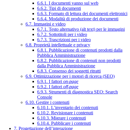
6.6.1. I documenti vanno sul web
6.6.2. Tipi di documenti
6.6.3. Formato di lettura dei documenti elettronici
6.6.4. Modalità di produzione dei documenti
6.7. Immagini e video
6.7.1. Testo alternativo (alt text) per le immagini
6.7.2. Sottotitoli per i video
6.7.3. Trascrizioni per i video
6.8. Proprietà intellettuale e privacy
6.8.1. Pubblicazione di contenuti prodotti dalla
Pubblica Amministrazione
6.8.2. Pubblicazione di contenuti non prodotti
dalla Pubblica Amministrazione
6.8.3. Consenso dei soggetti ritratti
6.9. Ottimizzazione per i motori di ricerca (SEO)
6.9.1. I fattori
on-page
6.9.2. I fattori
off-page
6.9.3. Strumenti di diagnostica SEO: Search
Console
6.10. Gestire i contenuti
6.10.1. L’inventario dei contenuti
6.10.2. Revisionare i contenuti
6.10.3. Migrare i contenuti
6.10.4. Pubblicare i contenuti
7. Progettazione dell’interazione