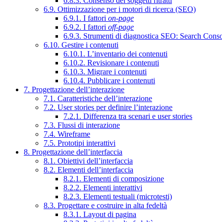
6.8.3. Consenso dei soggetti ritratti
6.9. Ottimizzazione per i motori di ricerca (SEO)
6.9.1. I fattori
on-page
6.9.2. I fattori
off-page
6.9.3. Strumenti di diagnostica SEO: Search Cons
6.10. Gestire i contenuti
6.10.1. L’inventario dei contenuti
6.10.2. Revisionare i contenuti
6.10.3. Migrare i contenuti
6.10.4. Pubblicare i contenuti
7. Progettazione dell’interazione
7.1. Caratteristiche dell’interazione
7.2. User stories per definire l’interazione
7.2.1. Differenza tra scenari e user stories
7.3. Flussi di interazione
7.4. Wireframe
7.5. Prototipi interattivi
8. Progettazione dell’interfaccia
8.1. Obiettivi dell’interfaccia
8.2. Elementi dell’interfaccia
8.2.1. Elementi di composizione
8.2.2. Elementi interattivi
8.2.3. Elementi testuali (microtesti)
8.3. Progettare e costruire in alta fedeltà
8.3.1. Layout di pagina