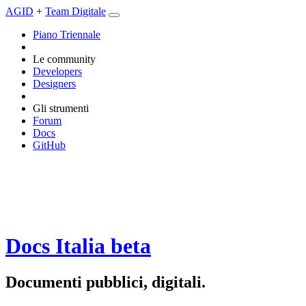
AGID
+
Team Digitale
Piano Triennale
Le community
Developers
Designers
Gli strumenti
Forum
Docs
GitHub
Docs Italia
beta
Documenti pubblici, digitali.