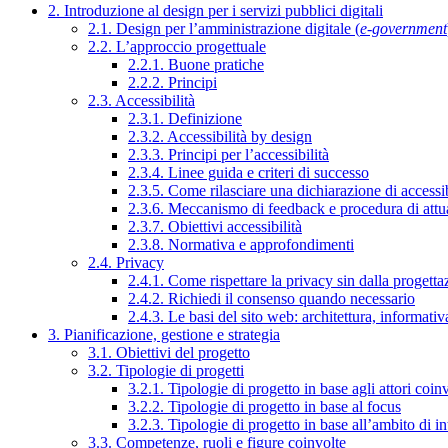
2. Introduzione al design per i servizi pubblici digitali
2.1. Design per l’amministrazione digitale (
e-government
2.2. L’approccio progettuale
2.2.1. Buone pratiche
2.2.2. Principi
2.3. Accessibilità
2.3.1. Definizione
2.3.2. Accessibilità by design
2.3.3. Principi per l’accessibilità
2.3.4. Linee guida e criteri di successo
2.3.5. Come rilasciare una dichiarazione di accessib
2.3.6. Meccanismo di feedback e procedura di attu
2.3.7. Obiettivi accessibilità
2.3.8. Normativa e approfondimenti
2.4. Privacy
2.4.1. Come rispettare la privacy sin dalla progettaz
2.4.2. Richiedi il consenso quando necessario
2.4.3. Le basi del sito web: architettura, informati
3. Pianificazione, gestione e strategia
3.1. Obiettivi del progetto
3.2. Tipologie di progetti
3.2.1. Tipologie di progetto in base agli attori coinv
3.2.2. Tipologie di progetto in base al focus
3.2.3. Tipologie di progetto in base all’ambito di i
3.3. Competenze, ruoli e figure coinvolte