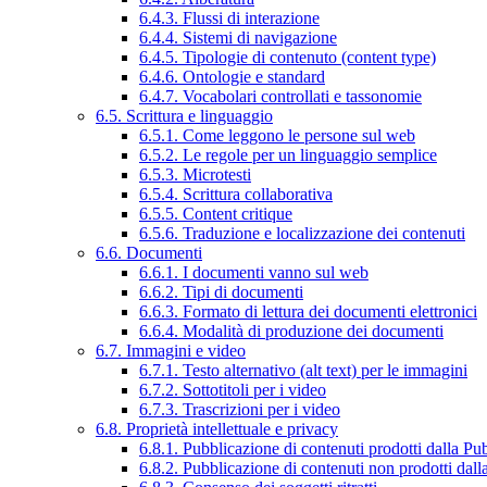
6.4.3. Flussi di interazione
6.4.4. Sistemi di navigazione
6.4.5. Tipologie di contenuto (content type)
6.4.6. Ontologie e standard
6.4.7. Vocabolari controllati e tassonomie
6.5. Scrittura e linguaggio
6.5.1. Come leggono le persone sul web
6.5.2. Le regole per un linguaggio semplice
6.5.3. Microtesti
6.5.4. Scrittura collaborativa
6.5.5. Content critique
6.5.6. Traduzione e localizzazione dei contenuti
6.6. Documenti
6.6.1. I documenti vanno sul web
6.6.2. Tipi di documenti
6.6.3. Formato di lettura dei documenti elettronici
6.6.4. Modalità di produzione dei documenti
6.7. Immagini e video
6.7.1. Testo alternativo (alt text) per le immagini
6.7.2. Sottotitoli per i video
6.7.3. Trascrizioni per i video
6.8. Proprietà intellettuale e privacy
6.8.1. Pubblicazione di contenuti prodotti dalla P
6.8.2. Pubblicazione di contenuti non prodotti dal