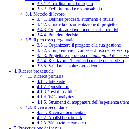
3.3.1. Coordinatore di progetto
3.3.2. Definire ruoli e responsabilità
3.4. Metodo di lavoro
3.4.1. Definire processi, strumenti e rituali
3.4.2. Curare la documentazione di progetto
3.4.3. Organizzare tavoli tecnici collaborativi
3.4.4. Prendere decisioni
3.5. Il processo progettuale
3.5.1. Organizzare il progetto e la sua gestione
3.5.2. Comprendere il contesto d’uso del servizio 
3.5.3. Progettare i processi e i
touchpoint
del servi
3.5.4. Realizzare l’interfaccia utente del servizio
3.5.5. Validare la soluzione ottenuta
4. Ricerca progettuale
4.1. Ricerca primaria
4.1.1. Interviste
4.1.2. Questionari
4.1.3. Test di usabilità
4.1.4. Web analytics
4.1.5. Strumenti di mappatura dell’esperienza uten
4.2. Ricerca secondaria
4.2.1. Ricerca documentale
4.2.2. Analisi benchmark
4.2.3. Valutazione euristica
5. Progettazione dei servizi