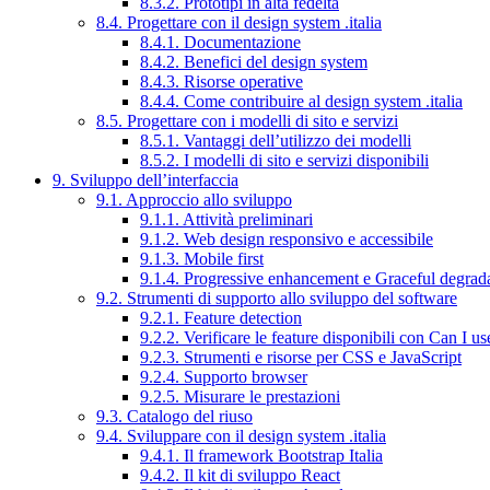
8.3.2. Prototipi in alta fedeltà
8.4. Progettare con il design system .italia
8.4.1. Documentazione
8.4.2. Benefici del design system
8.4.3. Risorse operative
8.4.4. Come contribuire al design system .italia
8.5. Progettare con i modelli di sito e servizi
8.5.1. Vantaggi dell’utilizzo dei modelli
8.5.2. I modelli di sito e servizi disponibili
9. Sviluppo dell’interfaccia
9.1. Approccio allo sviluppo
9.1.1. Attività preliminari
9.1.2. Web design responsivo e accessibile
9.1.3. Mobile first
9.1.4. Progressive enhancement e Graceful degrad
9.2. Strumenti di supporto allo sviluppo del software
9.2.1. Feature detection
9.2.2. Verificare le feature disponibili con Can I us
9.2.3. Strumenti e risorse per CSS e JavaScript
9.2.4. Supporto browser
9.2.5. Misurare le prestazioni
9.3. Catalogo del riuso
9.4. Sviluppare con il design system .italia
9.4.1. Il framework Bootstrap Italia
9.4.2. Il kit di sviluppo React