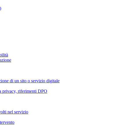
)
ilità
azione
ione di un sito o servizio digitale
va privacy, riferimenti DPO
olti nel servizio
ntervento