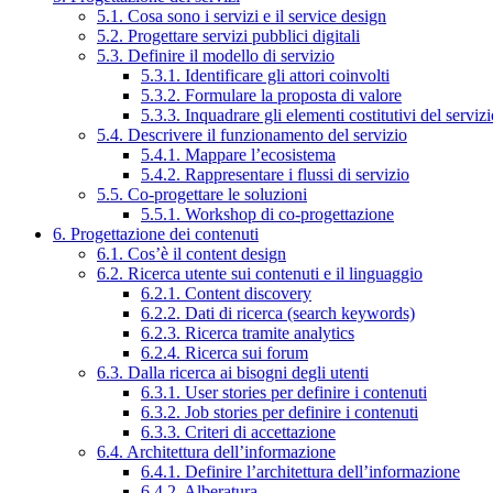
5.1. Cosa sono i servizi e il service design
5.2. Progettare servizi pubblici digitali
5.3. Definire il modello di servizio
5.3.1. Identificare gli attori coinvolti
5.3.2. Formulare la proposta di valore
5.3.3. Inquadrare gli elementi costitutivi del serviz
5.4. Descrivere il funzionamento del servizio
5.4.1. Mappare l’ecosistema
5.4.2. Rappresentare i flussi di servizio
5.5. Co-progettare le soluzioni
5.5.1. Workshop di co-progettazione
6. Progettazione dei contenuti
6.1. Cos’è il content design
6.2. Ricerca utente sui contenuti e il linguaggio
6.2.1. Content discovery
6.2.2. Dati di ricerca (search keywords)
6.2.3. Ricerca tramite analytics
6.2.4. Ricerca sui forum
6.3. Dalla ricerca ai bisogni degli utenti
6.3.1. User stories per definire i contenuti
6.3.2. Job stories per definire i contenuti
6.3.3. Criteri di accettazione
6.4. Architettura dell’informazione
6.4.1. Definire l’architettura dell’informazione
6.4.2. Alberatura