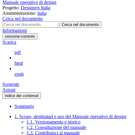
Manuale operativo di design
Progetto:
Designers Italia
Amministrazione:
italia
Cerca nel documento
Cerca nel documento
Informazioni
versione-corrente
Scarica
pdf
html
epub
Sorgente
Azioni
indice dei contenuti
Sommario
1. Scopo, destinatari e uso del Manuale operativo di design
1.1. Versionamento e storico
1.2. Consultazione del manuale
1.3. Contribuisci al manuale